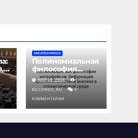
UNCATEGORISED
а:
Полиномиальная
,
философия
интерфейсов:
АПР 16, 2026
бифуркация
циклом
BILCARGO_RU
0
ов
Статистики
КОММЕНТАРИИ
анализа в
стохастической
среде