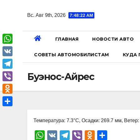
Перейти
к
Вс. Авг 9th, 2026
7:48:23 AM
содержанию
ГЛАВНАЯ
НОВОСТИ АВТО
W
СОВЕТЫ АВТОМОБИЛИСТАМ
КУДА 
h
V
a
K
T
Буэнос-Айрес
t
e
V
s
l
i
A
O
e
b
p
d
О
g
e
p
n
Температура: 7.3°C, Осадки: 269.7 мм, Ветер:
т
r
r
o
п
W
V
T
Vi
O
О
a
k