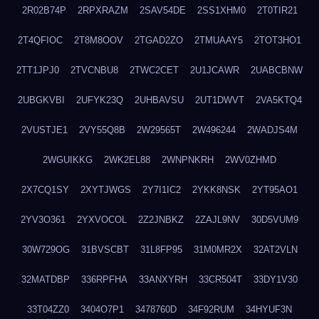
2R02B74P
2RPXRAZM
2SAV54DE
2SS1XHM0
2T0TIR21
2T4QFIOC
2T8M8OOV
2TGAD2ZO
2TMUAAY5
2TOT3HO1
2TT1JPJ0
2TVCNBU8
2TWC2CET
2U1JCAWR
2UABCBNW
2UBGKVBI
2UFYK23Q
2UHBAVSU
2UT1DWVT
2VA5KTQ4
2VUSTJE1
2VY55Q8B
2W29565T
2W496244
2WADJS4M
2WGUIKKG
2WK2EL88
2WNPNKRH
2WV0ZHMD
2X7CQ1SY
2XYTJWGS
2Y7I1IC2
2YKK8NSK
2YT95AO1
2YV3O361
2YXVOCOL
2Z2JNBKZ
2ZAJL9NV
30D5VUM9
30W729OG
31BVSCBT
31L8FP95
31M0MR2X
32AT2VLN
32MATDBP
336RPFHA
33ANXYRH
33CR504T
33DY1V30
33T04ZZ0
3404O7P1
3478760D
34F92RUM
34HYUF3N