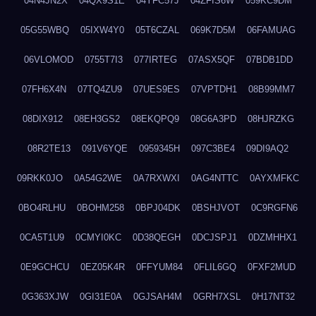
04N4JN2X
04QX9S1E
04YFC57J
04ZFIS6W
059KC9DM
05G55WBQ
05IXW4Y0
05T6CZAL
069K7D5M
06FAMUAG
06VLOMOD
0755T7I3
077IRTEG
07ASX5QF
07BDB1DD
07FH6X4N
07TQ4ZU9
07UES9ES
07VPTDH1
08B99MM7
08DIX912
08EH3GS2
08EKQPQ9
08G6A3PD
08HJRZKG
08R2TE13
091V6YQE
0959345H
097C3BE4
09DI9AQ2
09RKK0JO
0A54G2WE
0A7RXWXI
0AG4NTTC
0AYXMFKC
0BO4RLHU
0BOHM258
0BPJ04DK
0BSHJVOT
0C9RGFN6
0CA5T1U9
0CMYI0KC
0D38QEGH
0DCJSPJ1
0DZMHHX1
0E9GCHCU
0EZ05K4R
0FFYUM84
0FLIL6GQ
0FXF2MUD
0G363XJW
0GI31E0A
0GJSAH4M
0GRH7XSL
0H17NT32