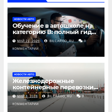
НОВОСТИ АВТО
Обучение в автошколе на
категорию В: полный гид
для будущих водителей
МАЙ 21, 2026
BILCARGO_RU
0
КОММЕНТАРИИ
НОВОСТИ АВТО
Железнодорожные
контейнерные перевозки
из Китая в Россию:
МАЙ 6, 2026
BILCARGO_RU
0
маршруты, сроки и
требования
КОММЕНТАРИИ