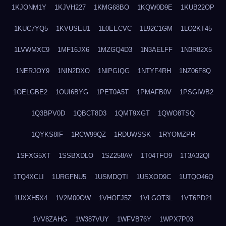
1KJONM1Y
1KJVH227
1KMG68BO
1KQW0D9E
1KUB22OP
1KUC7YQ5
1KVUSEU1
1L0EECVC
1L92C1GM
1LO2KT45
1LVWMXC9
1MF16JX6
1MZGQ4D3
1N3AELFF
1N3R82X5
1NERJOY9
1NIN2DXO
1NIPGIQG
1NTYF4RH
1NZ06F8Q
1OELGBE2
1OUI6BYG
1PET0A5T
1PMAFB0V
1PSGIWB2
1Q3BPV0D
1QBCT8D3
1QMT9XGT
1QWO8TSQ
1QYKS8IF
1RCW99QZ
1RDUWSSK
1RYOMZPR
1SFXG5XT
1SSBXDLO
1SZ258AV
1T04TFO9
1T3A32QI
1TQ4XCLI
1URGFNU5
1USMDQTI
1USXOD9C
1UTQO46Q
1UXXH5X4
1V2M00OW
1VHOFJ5Z
1VLGOT3L
1VT6PD21
1VV8ZAHG
1W387VUY
1WFVB76Y
1WPX7P03