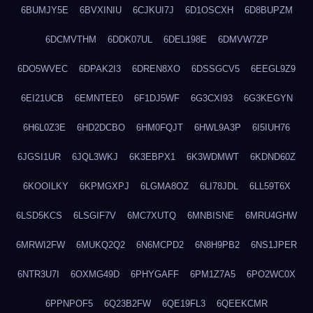
6BUMJY5E
6BVXINIU
6CJKUI7J
6D1OSCXH
6D8BUPZM
6DCMVTHM
6DDK07UL
6DEL198E
6DMVW7ZP
6DO5WVEC
6DPAK2I3
6DREN8XO
6DSSGCV5
6EEGL9Z9
6EI21UCB
6EMNTEE0
6F1DJ5WF
6G3CXI93
6G3KEGYN
6H6L0Z3E
6HD2DCBO
6HM0FQJT
6HWL9A3P
6I5IUH76
6JGSI1UR
6JQL3WKJ
6K3EBPX1
6K3WDMWT
6KDND60Z
6KOOILKY
6KPMGXPJ
6LGMA8OZ
6LI78JDL
6LL59T6X
6LSD5KCS
6LSGIF7V
6MC7XUTQ
6MNBISNE
6MRU4GHW
6MRWI2FW
6MUKQ2Q2
6N6MCPD2
6N8H9PB2
6NS1JPER
6NTR3U7I
6OXMG49D
6PHYGAFF
6PM1Z7A5
6PO2WC0X
6PPNPOF5
6Q23B2FW
6QE19FL3
6QEEKCMR