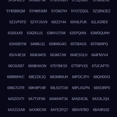
5XSF9JLS
5XU6ZP3A
5Y0HCRBH
5Y1QS60T
5Y86UZX6
5YB5BBQM
5YHM530M
5YO667IH
5YO7ZQGL
5Z1BWJEZ
5Z1VP9TD
5ZYFJGV9
60IZ2Y44
60X8LPUK
62LJGRE8
6316UU0I
634ZKLU1
63MVU7SW
63SPQINX
63WDQUHH
63X60DYM
64996J11
659M6G4O
65TIBAG5
65TN6NPQ
65UV4E1K
660K94O5
663467JW
664ESOLH
664FNVV4
66C6U597
66NBHAON
675YBKS0
67T6PVX5
67UCAPT0
6899WHVC
68EZZKJQ
68OMB6UH
68PDCJPV
68QHDOI3
699GTUTR
69KWPV8F
69LSOT1W
69PLXGPN
69S53RP0
6A5ZOVTI
6A7TVFIW
6AMAWT34
6ANZ4C8L
6AS3LJQ4
6AX21SAB
6AX80CNX
6AYEZFQ7
6B0V87BD
6BA9R10Z