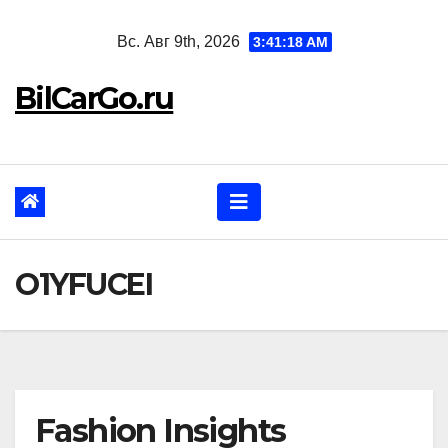
Перейти
Вс. Авг 9th, 2026
3:41:19 AM
к
содержанию
BilCarGo.ru
O1YFUCEI
Fashion Insights