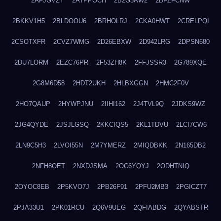
2AFJGVZY
2ATPPOCH
2B2G3AW2
2BFZFCNW
2BKKV1H5
2BLDOOU6
2BRHOLRJ
2CKA0HWT
2CRELPQI
2CSOTXFR
2CVZ7WMG
2D26EBXW
2D942LRG
2DPSN680
2DU7LORM
2EZC76PR
2F53ZH8K
2FFJSSR3
2G789XQE
2G8M6D58
2HDT2UKH
2HLBXGGN
2HMC2F0V
2HO7QAUP
2HYWPJNU
2IIHI162
2J4TVL9Q
2JDKS9WZ
2JG4QYDE
2JSJLGSQ
2KKCIQS5
2KL1TDVU
2LCI7CW6
2LN9C5H3
2LVOI55N
2M7YMERZ
2MIQDBKK
2N165DB2
2NFH8OET
2NXDJSMA
2OC6YQYJ
2ODHTNIQ
2OYOC8EB
2P5KVO7J
2PB26F91
2PFU2MB3
2PGICZT7
2PJA33U1
2PK01RCU
2Q6V9UEG
2QFIABDG
2QYABSTR