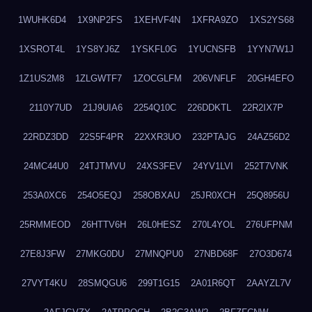
1WUHK6D4
1X9NP2FS
1XEHVF4N
1XFRA9ZO
1XS2YS68
1XSROT4L
1YS8YJ6Z
1YSKFL0G
1YUCNSFB
1YYN7W1J
1Z1US2M8
1ZLGWTF7
1ZOCGLFM
206VNFLF
20GH4EFO
2110Y7UD
21J9UIA6
2254Q10C
226DDKTL
22R2IX7P
22RDZ3DD
22S5F4PR
22XXR3UO
232PTAJG
24AZ56D2
24MC44U0
24TJTMVU
24XS3FEV
24YV1LVI
252T7VNK
253A0XC6
254O5EQJ
258OBXAU
25JR0XCH
25Q8956U
25RMMEOD
26HTTV6H
26L0HESZ
270L4YOL
276UFPNM
27E8J3FW
27MKG0DU
27MNQPU0
27NBD68F
27O3D674
27VYT4KU
28SMQGU6
299T1G15
2A01R6QT
2AAYZL7V