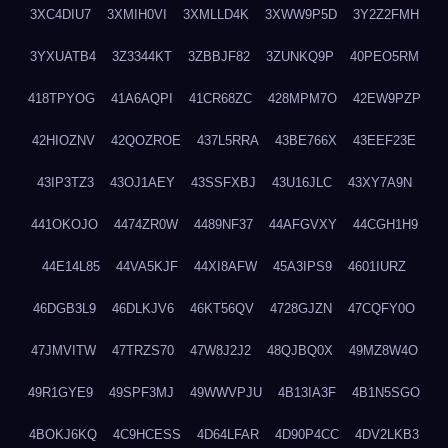
3XC4DIU7
3XMIH0VI
3XMLLD4K
3XWW9P5D
3Y2Z2FMH
3YXUATB4
3Z3344KT
3ZBBJF82
3ZUNKQ9P
40PEO5RM
418TPYOG
41A6AQPI
41CR68ZC
428MPM7O
42EW9PZP
42HIOZNV
42QOZROE
437L5RRA
43BE766X
43EEF23E
43IP3TZ3
43OJ1AEY
43SSFXBJ
43U16JLC
43XY7A9N
441OKOJO
4474ZR0W
4489NF37
44AFGVXY
44CGH1H9
44E14L85
44VA5KJF
44XI8AFW
45A3IPS9
4601IURZ
46DGB3L9
46DLKJV6
46KT56QV
4728GJZN
47CQFY0O
47JMVITW
47TRZS70
47W8J2J2
48QJBQ0X
49MZ8W4O
49R1GYE9
49SPF3MJ
49WWVPJU
4B13IA3F
4B1N5SGO
4BOKJ6KQ
4C9HCESS
4D64LFAR
4D90P4CC
4DV2LKB3