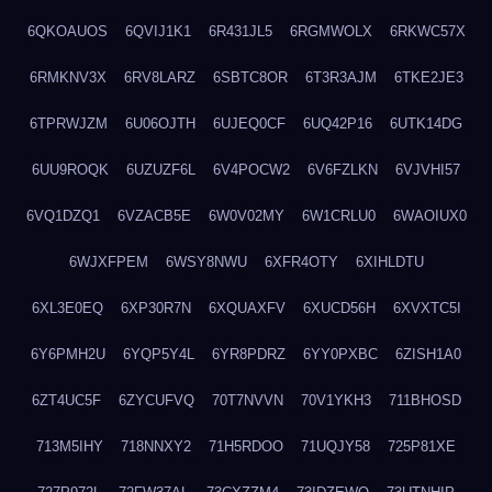
6QKOAUOS
6QVIJ1K1
6R431JL5
6RGMWOLX
6RKWC57X
6RMKNV3X
6RV8LARZ
6SBTC8OR
6T3R3AJM
6TKE2JE3
6TPRWJZM
6U06OJTH
6UJEQ0CF
6UQ42P16
6UTK14DG
6UU9ROQK
6UZUZF6L
6V4POCW2
6V6FZLKN
6VJVHI57
6VQ1DZQ1
6VZACB5E
6W0V02MY
6W1CRLU0
6WAOIUX0
6WJXFPEM
6WSY8NWU
6XFR4OTY
6XIHLDTU
6XL3E0EQ
6XP30R7N
6XQUAXFV
6XUCD56H
6XVXTC5I
6Y6PMH2U
6YQP5Y4L
6YR8PDRZ
6YY0PXBC
6ZISH1A0
6ZT4UC5F
6ZYCUFVQ
70T7NVVN
70V1YKH3
711BHOSD
713M5IHY
718NNXY2
71H5RDOO
71UQJY58
725P81XE