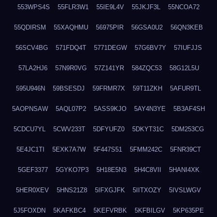
553WPS4S
55FLR3W1
55IE9L4V
55JKJF3L
55NCOA72
55QDIRSM
55XAQHMU
56975PIR
56GSA0U2
56QN3KEB
56SCV4BG
571FDQ4T
5771DEGW
57G6BV7Y
57IUFJJS
57LA2HJ6
57N9R0VG
57Z141YR
584ZQC53
58G12L5U
595U946N
59BSESDJ
59FRMR7X
59T11ZKH
5AFUR9TL
5AOPNSAW
5AQL07P2
5ASS9KJO
5AY4N3YE
5B3AF4SH
5CDCU7YL
5CWV233T
5DFYUFZ0
5DKYT31C
5DM253CG
5E4JC1TI
5EXK7A7W
5F447S51
5FMM242C
5FNR39CT
5GEF3377
5GYKO7P3
5H18E5N3
5H4C8VII
5HANI4XK
5HER0XEV
5HNS21Z8
5IFXGJFK
5IITXOZY
5IVSLWGV
5J5FOXDN
5KAFKBC4
5KEFVRBK
5KFBILGV
5KP635PE