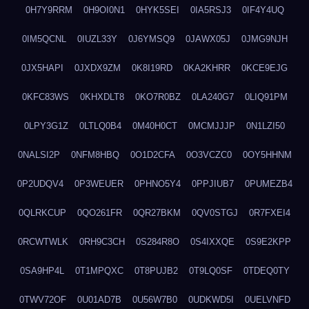
0H7Y9RRM
0H9OI0N1
0HYK5SEI
0IA5RSJ3
0IF4Y4UQ
0IM5QCNL
0IUZL33Y
0J6YMSQ9
0JAWX05J
0JMG9NJH
0JX5HAPI
0JXDX9ZM
0K8I19RD
0KA2KHRR
0KCE9EJG
0KFC83WS
0KHXDLT8
0KO7R0BZ
0LA240G7
0LIQ91PM
0LPY3G1Z
0LTLQ0B4
0M40H0CT
0MCMJJJP
0N1LZI50
0NALSI2P
0NFM8HBQ
0O1D2CFA
0O3VCZC0
0OY5HHNM
0P2UDQV4
0P3WEUER
0PHNO5Y4
0PPJIUB7
0PUMEZB4
0QLRKCUP
0QO261FR
0QR27BKM
0QV0STGJ
0R7FXEI4
0RCWTWLK
0RH9C3CH
0S284R8O
0S4IXXQE
0S9E2KPP
0SA9HP4L
0T1MPQXC
0T8PUJB2
0T9LQ0SF
0TDEQ0TY
0TWV72OF
0U01AD7B
0U56W7B0
0UDKWD5I
0UELVNFD