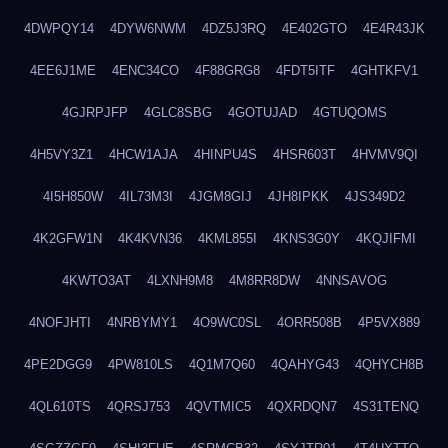
4DWPQY14
4DYW6NWM
4DZ5J3RQ
4E402GTO
4E4R43JK
4EE6J1ME
4ENC34CO
4F88GRG8
4FDT5ITF
4GHTKFV1
4GJRPJFP
4GLC8SBG
4GOTUJAD
4GTUQOMS
4H5VY3Z1
4HCW1AJA
4HINPU4S
4HSR603T
4HVMV9QI
4I5H850W
4IL73M3I
4JGM8GIJ
4JH8IPKK
4JS349D2
4K2GFW1N
4K4KVN36
4KML855I
4KNS3G0Y
4KQJIFMI
4KWTO3AT
4LXNH9M8
4M8RR8DW
4NNSAVOG
4NOFJHTI
4NRBYMY1
4O9WC0SL
4ORR508B
4P5VX889
4PE2DGG9
4PW810LS
4Q1M7Q60
4QAHYG43
4QHYCH8B
4QL610TS
4QRSJ753
4QVTMIC5
4QXRDQN7
4S31TENQ