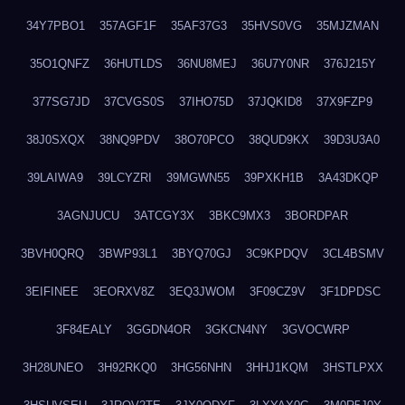
34Y7PBO1
357AGF1F
35AF37G3
35HVS0VG
35MJZMAN
35O1QNFZ
36HUTLDS
36NU8MEJ
36U7Y0NR
376J215Y
377SG7JD
37CVGS0S
37IHO75D
37JQKID8
37X9FZP9
38J0SXQX
38NQ9PDV
38O70PCO
38QUD9KX
39D3U3A0
39LAIWA9
39LCYZRI
39MGWN55
39PXKH1B
3A43DKQP
3AGNJUCU
3ATCGY3X
3BKC9MX3
3BORDPAR
3BVH0QRQ
3BWP93L1
3BYQ70GJ
3C9KPDQV
3CL4BSMV
3EIFINEE
3EORXV8Z
3EQ3JWOM
3F09CZ9V
3F1DPDSC
3F84EALY
3GGDN4OR
3GKCN4NY
3GVOCWRP
3H28UNEO
3H92RKQ0
3HG56NHN
3HHJ1KQM
3HSTLPXX