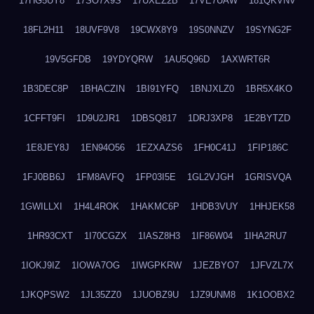
17HG5UY8
17SO7X9S
17UXEZ2B
17VE7UAW
181QKVNV
18FL2H11
18UVF9V8
19CWX8Y9
19S0NNZV
19SYNG2F
19V5GFDB
19YDYQRW
1AU5Q96D
1AXWRT6R
1B3DEC8P
1BHACZIN
1BI91YFQ
1BNJXLZ0
1BR5X4KO
1CFFT9FI
1D9U2JR1
1DBSQ817
1DRJ3XP8
1E2BYTZD
1E8JEY8J
1EN94O56
1EZXAZS6
1FH0C41J
1FIP186C
1FJ0BB6J
1FM8AVFQ
1FP03I5E
1GL2VJGH
1GRISVQA
1GWILLXI
1H4L4ROK
1HAKMC6P
1HDB3VUY
1HHJEK58
1HR93CXT
1I70CGZX
1IASZ8H3
1IF86W04
1IHA2RU7
1IOKJ9IZ
1IOWA7OG
1IWGPKRW
1JEZBYO7
1JFVZL7X
1JKQPSW2
1JL35ZZ0
1JUOBZ9U
1JZ9UNM8
1K1OOBX2