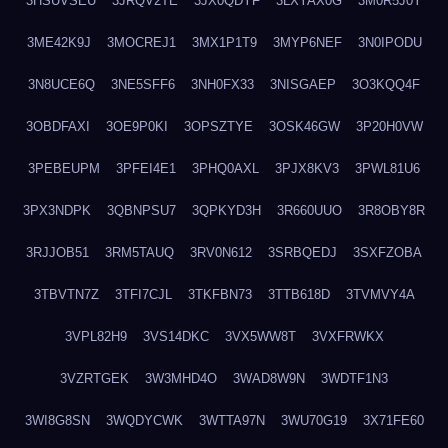
3HSUVSEU
3JRQV2TE
3JX0QDYF
3LXYAX0G
3M0R5J0Y
3ME42K9J
3MOCREJ1
3MX1P1T9
3MYP6NEF
3N0IPODU
3N8UCE6Q
3NE5SFF6
3NH0FX33
3NISGAEP
3O3KQQ4F
3OBDFAXI
3OE9P0KI
3OPSZTYE
3OSK46GW
3P20H0VW
3PEBEUPM
3PFEI4E1
3PHQ0AXL
3PJX8KV3
3PWL81U6
3PX3NDPK
3QBNPSU7
3QPKYD3H
3R660UUO
3R8OBY8R
3RJJOB51
3RM5TAUQ
3RV0N612
3SRBQEDJ
3SXFZOBA
3TBVTN7Z
3TFI7CJL
3TKFBN73
3TTB618D
3TVMVY4A
3VPL82H9
3VS14DKC
3VX5WW8T
3VXFRWKX
3VZRTGEK
3W3MHD4O
3WAD8W9N
3WDTF1N3
3WI8G8SN
3WQDYCWK
3WTTA97N
3WU70G19
3X71FE60