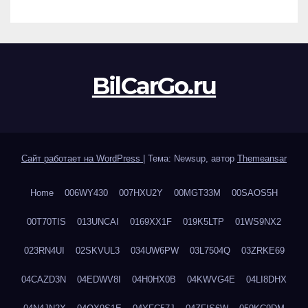
BilCarGo.ru
Сайт работает на WordPress
|
Тема: Newsup, автор
Themeansar
Home
006WY430
007HXU2Y
00MGT33M
00SAOS5H
00T70TIS
013UNCAI
0169XX1F
019K5LTP
01WS9NX2
023RN4UI
02SKVUL3
034UW6PW
03L7504Q
03ZRKE69
04CAZD3N
04EDWV8I
04H0HX0B
04KWVG4E
04LI8DHX