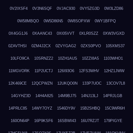
0V2IXSF4
0V3N6SQF
0VJAC930
0VY5ZG3D
0W3LZD86
0W58MBQO
0W5D86N5
0W8SOPXW
0WY1BFPQ
0X4GG1J6
0XAANC43
0XI05VVT
0XLR0SZZ
0XW3VGXD
0ZAVTHSI
0ZM4J2CX
0ZVYGAG2
0ZXS0PVO
105XMS37
10LFO9CA
10SRNZZ2
10ZH1AUS
10ZZI8A5
1103WHO1
11MGVORK
11P2UCTJ
126I93O6
12FS3WHV
12HZ1JWW
12K469CE
12QCPWZN
12UKQO0N
133P7UOC
13COV7L8
14GYHZ3D
14H4A825
14M9BJ75
14NJ13LJ
14PRJLGB
14PRLC85
14WY7OYZ
1546DY9V
15B2SHBQ
15C9WR6H
160ON64P
16P9KSF6
16SBWI43
16U7RZJT
179PIGYE