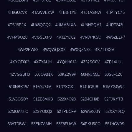
4SGZZGF9
4SHI3FUE
4SRMCB32
4SYJTR01
4T4UXTTO
4T8GUZVK
4TAWVEKW
4TBBI1Y5
4TJ1ASNW
4TPTYC45
4TSJ6PJX
4U48QGQ2
4UMM8LXA
4UNHPQM1
4URT243L
4VFMWJZ0
4VGSLXPJ
4VJZYO02
4VNW7KSQ
4W6ZE1F7
4WP2PW82
4WQWQXX8
4WXQZN38
4X7TT8GV
4XYOT662
4XZYAUHI
4YQHH612
4Z52SO0V
4ZP14UIL
4ZVGSBH0
50JO9B1K
50KZ2V9P
50NNJN5E
50S8F1Z0
510NBX1W
5160U7JM
51D7XGKL
51JUGSIB
51MY24WU
51VJOSDY
51ZE8MKB
522X4O28
52D4GH9B
52FJKYTB
52MOA4HC
52SYO0Q2
52TPECFV
52W5K0BY
52XXY91Q
53ATDBWI
53EKZAMH
53Z8FUAW
54PKU5CO
551HGV0S