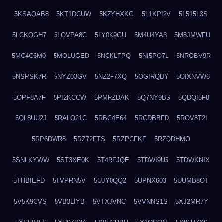
5KSAQAB8
5KT1DCUW
5KZYHXKG
5L1KPI2V
5L515L3S
5LCKQGH7
5LOVPA8C
5LY0K9GU
5M4U4YA3
5M8JMWFU
5MC4C6M0
5MOLUGED
5NCKLFPQ
5NI5PO7L
5NROBV9R
5NSPSK7R
5NYZ03GV
5NZ2F7XQ
5OGIRQDY
5OIXNVW6
5OPF8A7F
5PI2KCCW
5PMRZDAK
5Q7NY9BS
5QDQI5F8
5QL8UU2J
5RALQ21C
5RBG4E64
5RCDBBFD
5ROV8T2I
5RP6DWR8
5RZ72FTS
5RZPCFKF
5RZQDHMO
5SNLKYWW
5ST3XE0K
5T4RFJQE
5TDWI9U5
5TDWKNIX
5THBIEFD
5TVPRN5V
5UJY0QQ2
5UPNX603
5UUMB8OT
5V5K9CVS
5VB3LIYB
5VTXJVNC
5VVNNS1S
5XJ2MR7Y