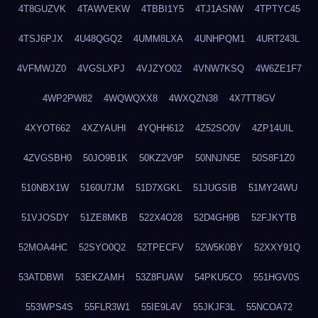
4T8GUZVK
4TAWVEKW
4TBBI1Y5
4TJ1ASNW
4TPTYC45
4TSJ6PJX
4U48QGQ2
4UMM8LXA
4UNHPQM1
4URT243L
4VFMWJZ0
4VGSLXPJ
4VJZYO02
4VNW7KSQ
4W6ZE1F7
4WP2PW82
4WQWQXX8
4WXQZN38
4X7TT8GV
4XYOT662
4XZYAUHI
4YQHH612
4Z52SO0V
4ZP14UIL
4ZVGSBH0
50JO9B1K
50KZ2V9P
50NNJN5E
50S8F1Z0
510NBX1W
5160U7JM
51D7XGKL
51JUGSIB
51MY24WU
51VJOSDY
51ZE8MKB
522X4O28
52D4GH9B
52FJKYTB
52MOA4HC
52SYO0Q2
52TPECFV
52W5K0BY
52XXY91Q
53ATDBWI
53EKZAMH
53Z8FUAW
54PKU5CO
551HGV0S
553WPS4S
55FLR3W1
55IE9L4V
55JKJF3L
55NCOA72