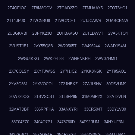
2T4QFIOC
2T8M8OOV
2TGAD2ZO
2TMUAAY5
2TOT3HO1
2TT1JPJ0
2TVCNBU8
2TWC2CET
2U1JCAWR
2UABCBNW
2UBGKVBI
2UFYK23Q
2UHBAVSU
2UT1DWVT
2VA5KTQ4
2VUSTJE1
2VY55Q8B
2W29565T
2W496244
2WADJS4M
2WGUIKKG
2WK2EL88
2WNPNKRH
2WV0ZHMD
2X7CQ1SY
2XYTJWGS
2Y7I1IC2
2YKK8NSK
2YT95AO1
2YV3O361
2YXVOCOL
2Z2JNBKZ
2ZAJL9NV
30D5VUM9
30W729OG
31BVSCBT
31L8FP95
31M0MR2X
32AT2VLN
32MATDBP
336RPFHA
33ANXYRH
33CR504T
33DY1V30
33T04ZZ0
3404O7P1
3478760D
34F92RUM
34HYUF3N
34Y7PBO1
357AGF1F
35AF37G3
35HVS0VG
35MJZMAN