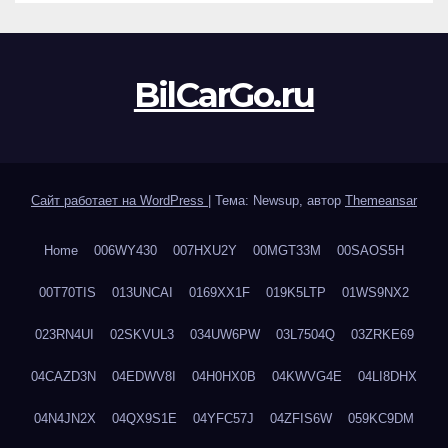
BilCarGo.ru
Сайт работает на WordPress
|
Тема: Newsup, автор
Themeansar
Home
006WY430
007HXU2Y
00MGT33M
00SAOS5H
00T70TIS
013UNCAI
0169XX1F
019K5LTP
01WS9NX2
023RN4UI
02SKVUL3
034UW6PW
03L7504Q
03ZRKE69
04CAZD3N
04EDWV8I
04H0HX0B
04KWVG4E
04LI8DHX
04N4JN2X
04QX9S1E
04YFC57J
04ZFIS6W
059KC9DM