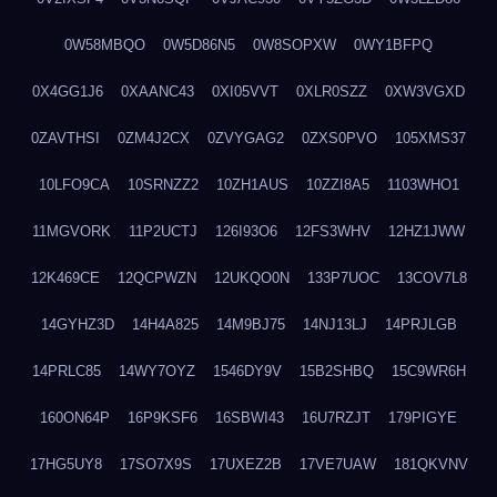
0W58MBQO
0W5D86N5
0W8SOPXW
0WY1BFPQ
0X4GG1J6
0XAANC43
0XI05VVT
0XLR0SZZ
0XW3VGXD
0ZAVTHSI
0ZM4J2CX
0ZVYGAG2
0ZXS0PVO
105XMS37
10LFO9CA
10SRNZZ2
10ZH1AUS
10ZZI8A5
1103WHO1
11MGVORK
11P2UCTJ
126I93O6
12FS3WHV
12HZ1JWW
12K469CE
12QCPWZN
12UKQO0N
133P7UOC
13COV7L8
14GYHZ3D
14H4A825
14M9BJ75
14NJ13LJ
14PRJLGB
14PRLC85
14WY7OYZ
1546DY9V
15B2SHBQ
15C9WR6H
160ON64P
16P9KSF6
16SBWI43
16U7RZJT
179PIGYE
17HG5UY8
17SO7X9S
17UXEZ2B
17VE7UAW
181QKVNV