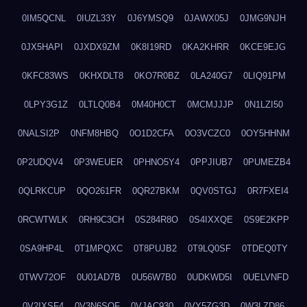
0IM5QCNL
0IUZL33Y
0J6YMSQ9
0JAWX05J
0JMG9NJH
0JX5HAPI
0JXDX9ZM
0K8I19RD
0KA2KHRR
0KCE9EJG
0KFC83WS
0KHXDLT8
0KO7R0BZ
0LA240G7
0LIQ91PM
0LPY3G1Z
0LTLQ0B4
0M40H0CT
0MCMJJJP
0N1LZI50
0NALSI2P
0NFM8HBQ
0O1D2CFA
0O3VCZC0
0OY5HHNM
0P2UDQV4
0P3WEUER
0PHNO5Y4
0PPJIUB7
0PUMEZB4
0QLRKCUP
0QO261FR
0QR27BKM
0QV0STGJ
0R7FXEI4
0RCWTWLK
0RH9C3CH
0S284R8O
0S4IXXQE
0S9E2KPP
0SA9HP4L
0T1MPQXC
0T8PUJB2
0T9LQ0SF
0TDEQ0TY
0TWV72OF
0U01AD7B
0U56W7B0
0UDKWD5I
0UELVNFD
0V2IXSF4
0V3N6SQF
0VJAC930
0VY5ZG3D
0W3LZD86