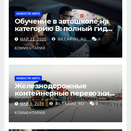
НОВОСТИ АВТО
Обучение в автошколе на
категорию В: полный гид
для будущих водителей
МАЙ 21, 2026
BILCARGO_RU
0
КОММЕНТАРИИ
НОВОСТИ АВТО
Железнодорожные
контейнерные перевозки
из Китая в Россию:
МАЙ 6, 2026
BILCARGO_RU
0
маршруты, сроки и
требования
КОММЕНТАРИИ