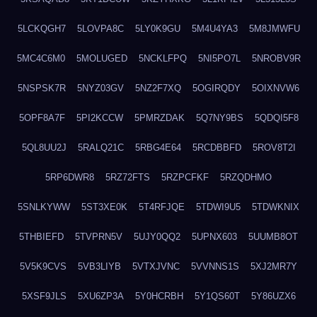
5LCKQGH7
5LOVPA8C
5LY0K9GU
5M4U4YA3
5M8JMWFU
5MC4C6M0
5MOLUGED
5NCKLFPQ
5NI5PO7L
5NROBV9R
5NSPSK7R
5NYZ03GV
5NZ2F7XQ
5OGIRQDY
5OIXNVW6
5OPF8A7F
5PI2KCCW
5PMRZDAK
5Q7NY9BS
5QDQI5F8
5QL8UU2J
5RALQ21C
5RBG4E64
5RCDBBFD
5ROV8T2I
5RP6DWR8
5RZ72FTS
5RZPCFKF
5RZQDHMO
5SNLKYWW
5ST3XE0K
5T4RFJQE
5TDWI9U5
5TDWKNIX
5THBIEFD
5TVPRN5V
5UJY0QQ2
5UPNX603
5UUMB8OT
5V5K9CVS
5VB3LIYB
5VTXJVNC
5VVNNS1S
5XJ2MR7Y
5XSF9JLS
5XU6ZP3A
5Y0HCRBH
5Y1QS60T
5Y86UZX6