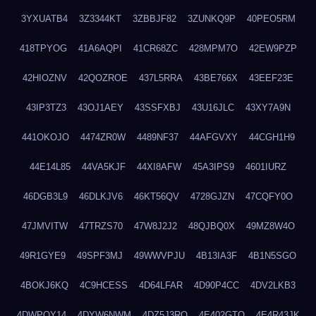
3YXUATB4
3Z3344KT
3ZBBJF82
3ZUNKQ9P
40PEO5RM
418TPYOG
41A6AQPI
41CR68ZC
428MPM7O
42EW9PZP
42HIOZNV
42QOZROE
437L5RRA
43BE766X
43EEF23E
43IP3TZ3
43OJ1AEY
43SSFXBJ
43U16JLC
43XY7A9N
441OKOJO
4474ZR0W
4489NF37
44AFGVXY
44CGH1H9
44E14L85
44VA5KJF
44XI8AFW
45A3IPS9
4601IURZ
46DGB3L9
46DLKJV6
46KT56QV
4728GJZN
47CQFY0O
47JMVITW
47TRZS70
47W8J2J2
48QJBQ0X
49MZ8W4O
49R1GYE9
49SPF3MJ
49WWVPJU
4B13IA3F
4B1N5SGO
4BOKJ6KQ
4C9HCESS
4D64LFAR
4D90P4CC
4DV2LKB3
4DWPQY14
4DYW6NWM
4DZ5J3RQ
4E402GTO
4E4R43JK