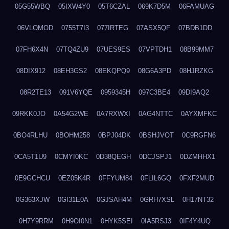
05G55WBQ
05IXW4Y0
05T6CZAL
069K7D5M
06FAMUAG
06VLOMOD
0755T7I3
077IRTEG
07ASX5QF
07BDB1DD
07FH6X4N
07TQ4ZU9
07UES9ES
07VPTDH1
08B99MM7
08DIX912
08EH3GS2
08EKQPQ9
08G6A3PD
08HJRZKG
08R2TE13
091V6YQE
0959345H
097C3BE4
09DI9AQ2
09RKK0JO
0A54G2WE
0A7RXWXI
0AG4NTTC
0AYXMFKC
0BO4RLHU
0BOHM258
0BPJ04DK
0BSHJVOT
0C9RGFN6
0CA5T1U9
0CMYI0KC
0D38QEGH
0DCJSPJ1
0DZMHHX1
0E9GCHCU
0EZ05K4R
0FFYUM84
0FLIL6GQ
0FXF2MUD
0G363XJW
0GI31E0A
0GJSAH4M
0GRH7XSL
0H17NT32
0H7Y9RRM
0H9OI0N1
0HYK5SEI
0IA5RSJ3
0IF4Y4UQ