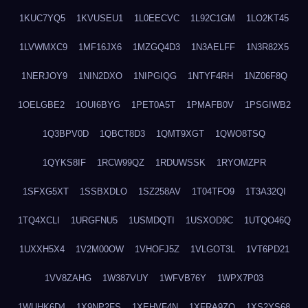
1KUC7YQ5
1KVUSEU1
1L0EECVC
1L92C1GM
1LO2KT45
1LVWMXC9
1MF16JX6
1MZGQ4D3
1N3AELFF
1N3R82X5
1NERJOY9
1NIN2DXO
1NIPGIQG
1NTYF4RH
1NZ06F8Q
1OELGBE2
1OUI6BYG
1PET0A5T
1PMAFB0V
1PSGIWB2
1Q3BPV0D
1QBCT8D3
1QMT9XGT
1QWO8TSQ
1QYKS8IF
1RCW99QZ
1RDUWSSK
1RYOMZPR
1SFXG5XT
1SSBXDLO
1SZ258AV
1T04TFO9
1T3A32QI
1TQ4XCLI
1URGFNU5
1USMDQTI
1USXOD9C
1UTQO46Q
1UXXH5X4
1V2M00OW
1VHOFJ5Z
1VLGOT3L
1VT6PD21
1VV8ZAHG
1W387VUY
1WFVB76Y
1WPX7P03
1WUHK6D4
1X9NP2FS
1XEHVF4N
1XFRA9ZO
1XS2YS68