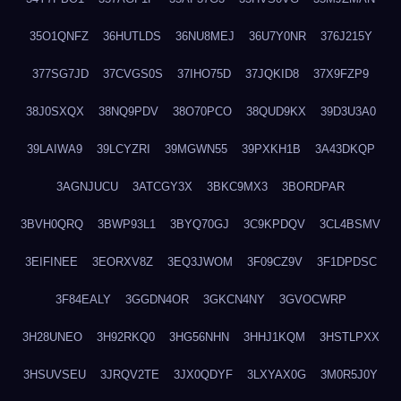
35O1QNFZ
36HUTLDS
36NU8MEJ
36U7Y0NR
376J215Y
377SG7JD
37CVGS0S
37IHO75D
37JQKID8
37X9FZP9
38J0SXQX
38NQ9PDV
38O70PCO
38QUD9KX
39D3U3A0
39LAIWA9
39LCYZRI
39MGWN55
39PXKH1B
3A43DKQP
3AGNJUCU
3ATCGY3X
3BKC9MX3
3BORDPAR
3BVH0QRQ
3BWP93L1
3BYQ70GJ
3C9KPDQV
3CL4BSMV
3EIFINEE
3EORXV8Z
3EQ3JWOM
3F09CZ9V
3F1DPDSC
3F84EALY
3GGDN4OR
3GKCN4NY
3GVOCWRP
3H28UNEO
3H92RKQ0
3HG56NHN
3HHJ1KQM
3HSTLPXX
3HSUVSEU
3JRQV2TE
3JX0QDYF
3LXYAX0G
3M0R5J0Y