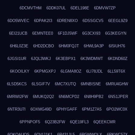
6DCMVTHM
6DDK07UL
6DEL198E
6DMVW7ZP
6DO5WVEC
6DPAK2I3
6DREN8XO
6DSSGCV5
6EEGL9Z9
6EI21UCB
6EMNTEE0
6F1DJ5WF
6G3CXI93
6G3KEGYN
6H6L0Z3E
6HD2DCBO
6HM0FQJT
6HWL9A3P
6I5IUH76
6JGSI1UR
6JQL3WKJ
6K3EBPX1
6K3WDMWT
6KDND60Z
6KOOILKY
6KPMGXPJ
6LGMA8OZ
6LI78JDL
6LL59T6X
6LSD5KCS
6LSGIF7V
6MC7XUTQ
6MNBISNE
6MRU4GHW
6MRWI2FW
6MUKQ2Q2
6N6MCPD2
6N8H9PB2
6NS1JPER
6NTR3U7I
6OXMG49D
6PHYGAFF
6PM1Z7A5
6PO2WC0X
6PPNPOF5
6Q23B2FW
6QE19FL3
6QEEKCMR
6QKOAUOS
6QVIJ1K1
6R431JL5
6RGMWOLX
6RKWC57X