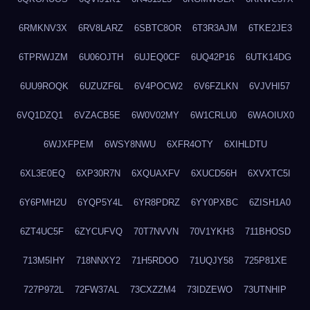
6RMKNV3X
6RV8LARZ
6SBTC8OR
6T3R3AJM
6TKE2JE3
6TPRWJZM
6U06OJTH
6UJEQ0CF
6UQ42P16
6UTK14DG
6UU9ROQK
6UZUZF6L
6V4POCW2
6V6FZLKN
6VJVHI57
6VQ1DZQ1
6VZACB5E
6W0V02MY
6W1CRLU0
6WAOIUX0
6WJXFPEM
6WSY8NWU
6XFR4OTY
6XIHLDTU
6XL3E0EQ
6XP30R7N
6XQUAXFV
6XUCD56H
6XVXTC5I
6Y6PMH2U
6YQP5Y4L
6YR8PDRZ
6YY0PXBC
6ZISH1A0
6ZT4UC5F
6ZYCUFVQ
70T7NVVN
70V1YKH3
711BHOSD
713M5IHY
718NNXY2
71H5RDOO
71UQJY58
725P81XE
727P972L
72FW37AL
73CXZZM4
73IDZEWO
73UTNHIP