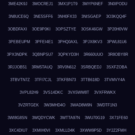
3ME42K9J
3MOCREJ1
3MX1P1T9
3MYP6NEF
3N0IPODU
3N8UCE6Q
3NE5SFF6
3NH0FX33
3NISGAEP
3O3KQQ4F
3OBDFAXI
3OE9P0KI
3OPSZTYE
3OSK46GW
3P20H0VW
3PEBEUPM
3PFEI4E1
3PHQ0AXL
3PJX8KV3
3PWL81U6
3PX3NDPK
3QBNPSU7
3QPKYD3H
3R660UUO
3R8OBY8R
3RJJOB51
3RM5TAUQ
3RV0N612
3SRBQEDJ
3SXFZOBA
3TBVTN7Z
3TFI7CJL
3TKFBN73
3TTB618D
3TVMVY4A
3VPL82H9
3VS14DKC
3VX5WW8T
3VXFRWKX
3VZRTGEK
3W3MHD4O
3WAD8W9N
3WDTF1N3
3WI8G8SN
3WQDYCWK
3WTTA97N
3WU70G19
3X71FE60
3XC4DIU7
3XMIH0VI
3XMLLD4K
3XWW9P5D
3Y2Z2FMH