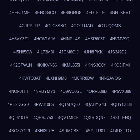
4EE6J1ME
4ENC34CO
4F88GRG8
4FDT5ITF
4GHTKFV1
4GJRPJFP
4GLC8SBG
4GOTUJAD
4GTUQOMS
4H5VY3Z1
4HCW1AJA
4HINPU4S
4HSR603T
4HVMV9QI
4I5H850W
4IL73M3I
4JGM8GIJ
4JH8IPKK
4JS349D2
4K2GFW1N
4K4KVN36
4KML855I
4KNS3G0Y
4KQJIFMI
4KWTO3AT
4LXNH9M8
4M8RR8DW
4NNSAVOG
4NOFJHTI
4NRBYMY1
4O9WC0SL
4ORR508B
4P5VX889
4PE2DGG9
4PW810LS
4Q1M7Q60
4QAHYG43
4QHYCH8B
4QL610TS
4QRSJ753
4QVTMIC5
4QXRDQN7
4S31TENQ
4SGZZGF9
4SHI3FUE
4SRMCB32
4SYJTR01
4T4UXTTO