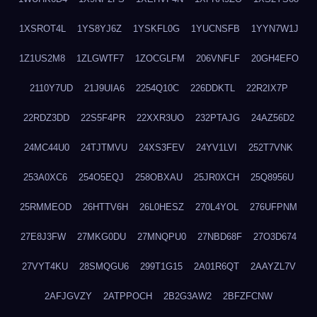
1XSROT4L
1YS8YJ6Z
1YSKFL0G
1YUCNSFB
1YYN7W1J
1Z1US2M8
1ZLGWTF7
1ZOCGLFM
206VNFLF
20GH4EFO
2110Y7UD
21J9UIA6
2254Q10C
226DDKTL
22R2IX7P
22RDZ3DD
22S5F4PR
22XXR3UO
232PTAJG
24AZ56D2
24MC44U0
24TJTMVU
24XS3FEV
24YV1LVI
252T7VNK
253A0XC6
254O5EQJ
258OBXAU
25JR0XCH
25Q8956U
25RMMEOD
26HTTV6H
26L0HESZ
270L4YOL
276UFPNM
27E8J3FW
27MKG0DU
27MNQPU0
27NBD68F
27O3D674
27VYT4KU
28SMQGU6
299T1G15
2A01R6QT
2AAYZL7V
2AFJGVZY
2ATPPOCH
2B2G3AW2
2BFZFCNW