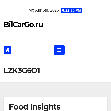
Перейти
Чт. Авг 6th, 2026
6:22:36 PM
к
содержанию
BilCarGo.ru
LZK3G6O1
Food Insights