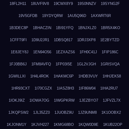
18FL2H11
18UVF9V8
19CWX8Y9
19S0NNZV
19SYNG2F
19V5GFDB
19YDYQRW
1AU5Q96D
1AXWRT6R
1B3DEC8P
1BHACZIN
1BI91YFQ
1BNJXLZ0
1BR5X4KO
1CFFT9FI
1D9U2JR1
1DBSQ817
1DRJ3XP8
1E2BYTZD
1E8JEY8J
1EN94O56
1EZXAZS6
1FH0C41J
1FIP186C
1FJ0BB6J
1FM8AVFQ
1FP03I5E
1GL2VJGH
1GRISVQA
1GWILLXI
1H4L4ROK
1HAKMC6P
1HDB3VUY
1HHJEK58
1HR93CXT
1I70CGZX
1IASZ8H3
1IF86W04
1IHA2RU7
1IOKJ9IZ
1IOWA7OG
1IWGPKRW
1JEZBYO7
1JFVZL7X
1JKQPSW2
1JL35ZZ0
1JUOBZ9U
1JZ9UNM8
1K1OOBX2
1KJONM1Y
1KJVH227
1KMG68BO
1KQW0D9E
1KUB22OP