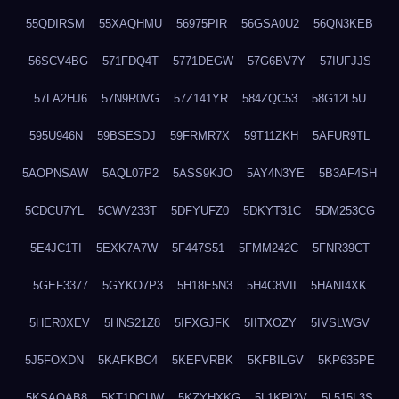
55QDIRSM
55XAQHMU
56975PIR
56GSA0U2
56QN3KEB
56SCV4BG
571FDQ4T
5771DEGW
57G6BV7Y
57IUFJJS
57LA2HJ6
57N9R0VG
57Z141YR
584ZQC53
58G12L5U
595U946N
59BSESDJ
59FRMR7X
59T11ZKH
5AFUR9TL
5AOPNSAW
5AQL07P2
5ASS9KJO
5AY4N3YE
5B3AF4SH
5CDCU7YL
5CWV233T
5DFYUFZ0
5DKYT31C
5DM253CG
5E4JC1TI
5EXK7A7W
5F447S51
5FMM242C
5FNR39CT
5GEF3377
5GYKO7P3
5H18E5N3
5H4C8VII
5HANI4XK
5HER0XEV
5HNS21Z8
5IFXGJFK
5IITXOZY
5IVSLWGV
5J5FOXDN
5KAFKBC4
5KEFVRBK
5KFBILGV
5KP635PE
5KSAQAB8
5KT1DCUW
5KZYHXKG
5L1KPI2V
5L515L3S