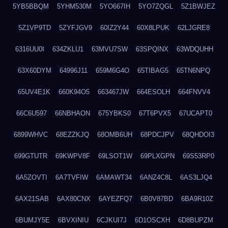
5YB5BBQM
5YHM530M
5YO667IH
5YO7ZQGL
5Z1BWJEZ
5Z1VP9TD
5ZYFJGV9
60IZ2Y44
60X8LPUK
62LJGRE8
6316UU0I
634ZKLU1
63MVU7SW
63SPQINX
63WDQUHH
63X60DYM
64996J11
659M6G4O
65TIBAG5
65TN6NPQ
65UV4E1K
660K94O5
663467JW
664ESOLH
664FNVV4
66C6U597
66NBHAON
675YBKS0
67T6PVX5
67UCAPT0
6899WHVC
68EZZKJQ
68OMB6UH
68PDCJPV
68QHDOI3
699GTUTR
69KWPV8F
69LSOT1W
69PLXGPN
69S53RP0
6A5ZOVTI
6A7TVFIW
6AMAWT34
6ANZ4C8L
6AS3LJQ4
6AX21SAB
6AX80CNX
6AYEZFQ7
6B0V87BD
6BA9R10Z
6BUMJY5E
6BVXINIU
6CJKUI7J
6D1OSCXH
6D8BUPZM