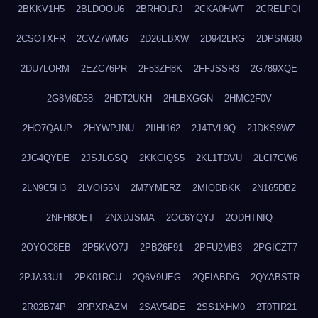
2BKKV1H5
2BLDOOU6
2BRHOLRJ
2CKA0HWT
2CRELPQI
2CSOTXFR
2CVZ7WMG
2D26EBXW
2D942LRG
2DPSN680
2DU7LORM
2EZC76PR
2F53ZH8K
2FFJSSR3
2G789XQE
2G8M6D58
2HDT2UKH
2HLBXGGN
2HMC2F0V
2HO7QAUP
2HYWPJNU
2IIHI162
2J4TVL9Q
2JDKS9WZ
2JG4QYDE
2JSJLGSQ
2KKCIQS5
2KL1TDVU
2LCI7CW6
2LN9C5H3
2LVOI55N
2M7YMERZ
2MIQDBKK
2N165DB2
2NFH8OET
2NXDJSMA
2OC6YQYJ
2ODHTNIQ
2OYOC8EB
2P5KVO7J
2PB26F91
2PFU2MB3
2PGICZT7
2PJA33U1
2PK01RCU
2Q6V9UEG
2QFIABDG
2QYABSTR
2R02B74P
2RPXRAZM
2SAV54DE
2SS1XHM0
2T0TIR21