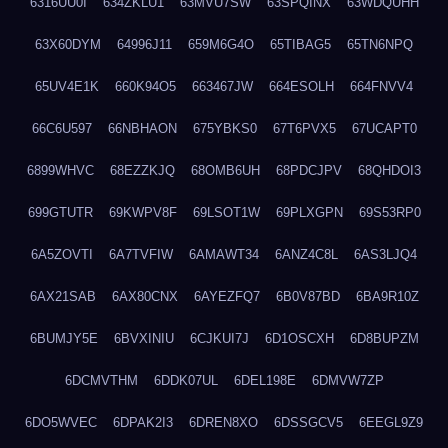
6316UU0I
634ZKLU1
63MVU7SW
63SPQINX
63WDQUHH
63X60DYM
64996J11
659M6G4O
65TIBAG5
65TN6NPQ
65UV4E1K
660K94O5
663467JW
664ESOLH
664FNVV4
66C6U597
66NBHAON
675YBKS0
67T6PVX5
67UCAPT0
6899WHVC
68EZZKJQ
68OMB6UH
68PDCJPV
68QHDOI3
699GTUTR
69KWPV8F
69LSOT1W
69PLXGPN
69S53RP0
6A5ZOVTI
6A7TVFIW
6AMAWT34
6ANZ4C8L
6AS3LJQ4
6AX21SAB
6AX80CNX
6AYEZFQ7
6B0V87BD
6BA9R10Z
6BUMJY5E
6BVXINIU
6CJKUI7J
6D1OSCXH
6D8BUPZM
6DCMVTHM
6DDK07UL
6DEL198E
6DMVW7ZP
6DO5WVEC
6DPAK2I3
6DREN8XO
6DSSGCV5
6EEGL9Z9