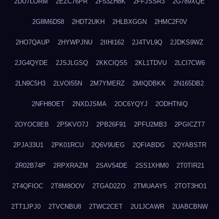
2DU7LORM
2EZC76PR
2F53ZH8K
2FFJSSR3
2G789XQE
2G8M6D58
2HDT2UKH
2HLBXGGN
2HMC2F0V
2HO7QAUP
2HYWPJNU
2IIHI162
2J4TVL9Q
2JDKS9WZ
2JG4QYDE
2JSJLGSQ
2KKCIQS5
2KL1TDVU
2LCI7CW6
2LN9C5H3
2LVOI55N
2M7YMERZ
2MIQDBKK
2N165DB2
2NFH8OET
2NXDJSMA
2OC6YQYJ
2ODHTNIQ
2OYOC8EB
2P5KVO7J
2PB26F91
2PFU2MB3
2PGICZT7
2PJA33U1
2PK01RCU
2Q6V9UEG
2QFIABDG
2QYABSTR
2R02B74P
2RPXRAZM
2SAV54DE
2SS1XHM0
2T0TIR21
2T4QFIOC
2T8M8OOV
2TGAD2ZO
2TMUAAY5
2TOT3HO1
2TT1JPJ0
2TVCNBU8
2TWC2CET
2U1JCAWR
2UABCBNW