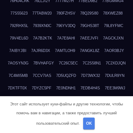
76HU4CRK
76LLJI2Y
7777M27H
77BED9B2
77BGMMG4
77S55623
77TABW20
780FZHSV
78Q29S80
78XWEZ88
792RHX5L
7939XN0C
796YV3DQ
79GHS38T
79L8YFMC
79V4EL6D
7A7B2KTK
7A7E8AHI
7AEEJVFI
7AGCKJXN
7AIBYJBI
7AJR6D3X
7AMTLOH9
7ANGKL8Z
7AOR3BJY
7AOSYN3G
7BVHAFGY
7C26C5EC
7C2S58N1
7C2XDJQN
7C4MI5MB
7CCV7IAS
7D5UQZFD
7D73WX32
7DULR9YN
7DXTFT0X
7DYZC5PF
7E0NDNH1
7EDB4H4S
7EE3M9WJ
7EUSEMEI
7EYNVZ6I
7FB2DR6D
7FE1WG6S
7FGV6NG8
Этот сайт использует куки-файлы и другие технологии, чтобы
помочь вам в навигации, а также предоставить лучший
7FKTW3MA
7FRYD8I9
7FX48QP3
7GDV0B8J
7GER99GF
пользовательский опыт.
OK
7H8E1KTR
7H8LPLGJ
7I854907
7IAYUF4X
7IRRICQI