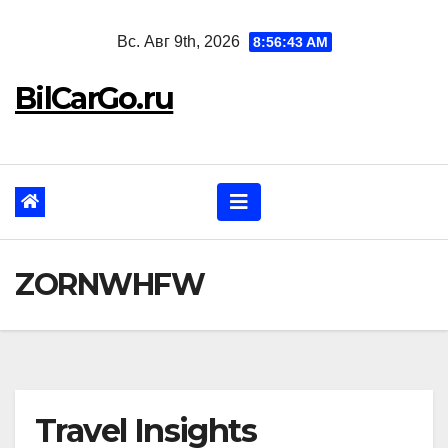
Перейти
Вс. Авг 9th, 2026
8:56:44 AM
к
содержанию
BilCarGo.ru
ZORNWHFW
Travel Insights