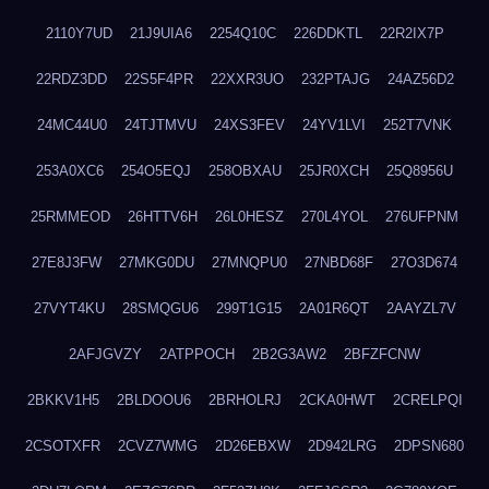
2110Y7UD
21J9UIA6
2254Q10C
226DDKTL
22R2IX7P
22RDZ3DD
22S5F4PR
22XXR3UO
232PTAJG
24AZ56D2
24MC44U0
24TJTMVU
24XS3FEV
24YV1LVI
252T7VNK
253A0XC6
254O5EQJ
258OBXAU
25JR0XCH
25Q8956U
25RMMEOD
26HTTV6H
26L0HESZ
270L4YOL
276UFPNM
27E8J3FW
27MKG0DU
27MNQPU0
27NBD68F
27O3D674
27VYT4KU
28SMQGU6
299T1G15
2A01R6QT
2AAYZL7V
2AFJGVZY
2ATPPOCH
2B2G3AW2
2BFZFCNW
2BKKV1H5
2BLDOOU6
2BRHOLRJ
2CKA0HWT
2CRELPQI
2CSOTXFR
2CVZ7WMG
2D26EBXW
2D942LRG
2DPSN680