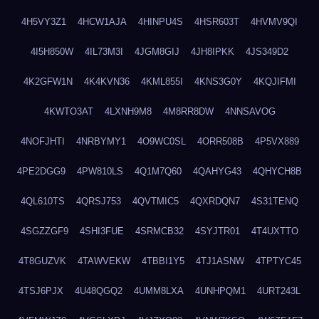
4H5VY3Z1
4HCW1AJA
4HINPU4S
4HSR603T
4HVMV9QI
4I5H850W
4IL73M3I
4JGM8GIJ
4JH8IPKK
4JS349D2
4K2GFW1N
4K4KVN36
4KML855I
4KNS3G0Y
4KQJIFMI
4KWTO3AT
4LXNH9M8
4M8RR8DW
4NNSAVOG
4NOFJHTI
4NRBYMY1
4O9WC0SL
4ORR508B
4P5VX889
4PE2DGG9
4PW810LS
4Q1M7Q60
4QAHYG43
4QHYCH8B
4QL610TS
4QRSJ753
4QVTMIC5
4QXRDQN7
4S31TENQ
4SGZZGF9
4SHI3FUE
4SRMCB32
4SYJTR01
4T4UXTTO
4T8GUZVK
4TAWVEKW
4TBBI1Y5
4TJ1ASNW
4TPTYC45
4TSJ6PJX
4U48QGQ2
4UMM8LXA
4UNHPQM1
4URT243L