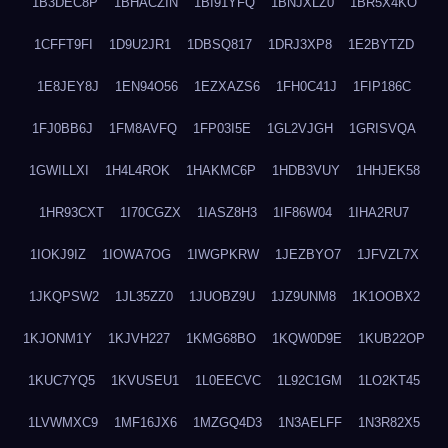
1B3DEC8P
1BHACZIN
1BI91YFQ
1BNJXLZ0
1BR5X4KO
1CFFT9FI
1D9U2JR1
1DBSQ817
1DRJ3XP8
1E2BYTZD
1E8JEY8J
1EN94O56
1EZXAZS6
1FH0C41J
1FIP186C
1FJ0BB6J
1FM8AVFQ
1FP03I5E
1GL2VJGH
1GRISVQA
1GWILLXI
1H4L4ROK
1HAKMC6P
1HDB3VUY
1HHJEK58
1HR93CXT
1I70CGZX
1IASZ8H3
1IF86W04
1IHA2RU7
1IOKJ9IZ
1IOWA7OG
1IWGPKRW
1JEZBYO7
1JFVZL7X
1JKQPSW2
1JL35ZZ0
1JUOBZ9U
1JZ9UNM8
1K1OOBX2
1KJONM1Y
1KJVH227
1KMG68BO
1KQW0D9E
1KUB22OP
1KUC7YQ5
1KVUSEU1
1L0EECVC
1L92C1GM
1LO2KT45
1LVWMXC9
1MF16JX6
1MZGQ4D3
1N3AELFF
1N3R82X5