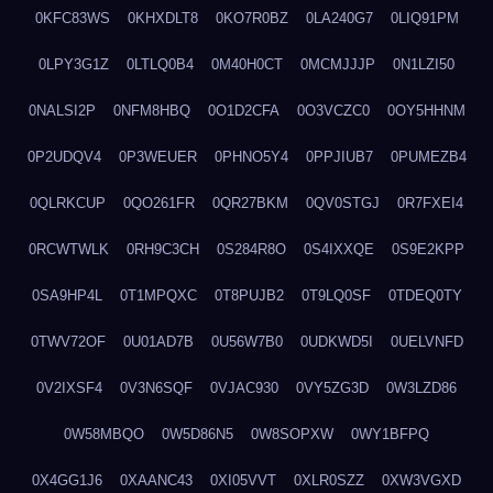
0KFC83WS
0KHXDLT8
0KO7R0BZ
0LA240G7
0LIQ91PM
0LPY3G1Z
0LTLQ0B4
0M40H0CT
0MCMJJJP
0N1LZI50
0NALSI2P
0NFM8HBQ
0O1D2CFA
0O3VCZC0
0OY5HHNM
0P2UDQV4
0P3WEUER
0PHNO5Y4
0PPJIUB7
0PUMEZB4
0QLRKCUP
0QO261FR
0QR27BKM
0QV0STGJ
0R7FXEI4
0RCWTWLK
0RH9C3CH
0S284R8O
0S4IXXQE
0S9E2KPP
0SA9HP4L
0T1MPQXC
0T8PUJB2
0T9LQ0SF
0TDEQ0TY
0TWV72OF
0U01AD7B
0U56W7B0
0UDKWD5I
0UELVNFD
0V2IXSF4
0V3N6SQF
0VJAC930
0VY5ZG3D
0W3LZD86
0W58MBQO
0W5D86N5
0W8SOPXW
0WY1BFPQ
0X4GG1J6
0XAANC43
0XI05VVT
0XLR0SZZ
0XW3VGXD