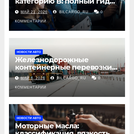
категорию В: полный гид
для будущих водителей
МАЙ 21, 2026
BILCARGO_RU
0
КОММЕНТАРИИ
НОВОСТИ АВТО
Железнодорожные
контейнерные перевозки
из Китая в Россию:
МАЙ 6, 2026
BILCARGO_RU
0
маршруты, сроки и
требования
КОММЕНТАРИИ
НОВОСТИ АВТО
Моторные масла:
классификация, вязкость и