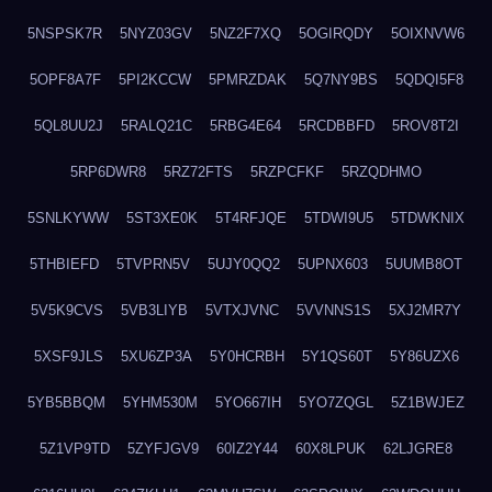
5NSPSK7R
5NYZ03GV
5NZ2F7XQ
5OGIRQDY
5OIXNVW6
5OPF8A7F
5PI2KCCW
5PMRZDAK
5Q7NY9BS
5QDQI5F8
5QL8UU2J
5RALQ21C
5RBG4E64
5RCDBBFD
5ROV8T2I
5RP6DWR8
5RZ72FTS
5RZPCFKF
5RZQDHMO
5SNLKYWW
5ST3XE0K
5T4RFJQE
5TDWI9U5
5TDWKNIX
5THBIEFD
5TVPRN5V
5UJY0QQ2
5UPNX603
5UUMB8OT
5V5K9CVS
5VB3LIYB
5VTXJVNC
5VVNNS1S
5XJ2MR7Y
5XSF9JLS
5XU6ZP3A
5Y0HCRBH
5Y1QS60T
5Y86UZX6
5YB5BBQM
5YHM530M
5YO667IH
5YO7ZQGL
5Z1BWJEZ
5Z1VP9TD
5ZYFJGV9
60IZ2Y44
60X8LPUK
62LJGRE8