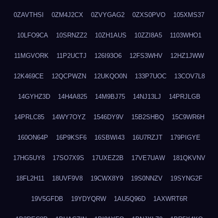
0ZAVTHSI
0ZM4J2CX
0ZVYGAG2
0ZXS0PVO
105XMS37
10LFO9CA
10SRNZZ2
10ZH1AUS
10ZZI8A5
1103WHO1
11MGVORK
11P2UCTJ
126I93O6
12FS3WHV
12HZ1JWW
12K469CE
12QCPWZN
12UKQO0N
133P7UOC
13COV7L8
14GYHZ3D
14H4A825
14M9BJ75
14NJ13LJ
14PRJLGB
14PRLC85
14WY7OYZ
1546DY9V
15B2SHBQ
15C9WR6H
160ON64P
16P9KSF6
16SBWI43
16U7RZJT
179PIGYE
17HG5UY8
17SO7X9S
17UXEZ2B
17VE7UAW
181QKVNV
18FL2H11
18UVF9V8
19CWX8Y9
19S0NNZV
19SYNG2F
19V5GFDB
19YDYQRW
1AU5Q96D
1AXWRT6R