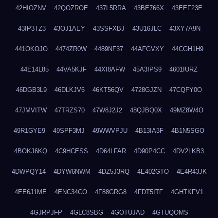
42HIOZNV
42QOZROE
437L5RRA
43BE766X
43EEF23E
43IP3TZ3
43OJ1AEY
43SSFXBJ
43U16JLC
43XY7A9N
441OKOJO
4474ZR0W
4489NF37
44AFGVXY
44CGH1H9
44E14L85
44VA5KJF
44XI8AFW
45A3IPS9
4601IURZ
46DGB3L9
46DLKJV6
46KT56QV
4728GJZN
47CQFY0O
47JMVITW
47TRZS70
47W8J2J2
48QJBQ0X
49MZ8W4O
49R1GYE9
49SPF3MJ
49WWVPJU
4B13IA3F
4B1N5SGO
4BOKJ6KQ
4C9HCESS
4D64LFAR
4D90P4CC
4DV2LKB3
4DWPQY14
4DYW6NWM
4DZ5J3RQ
4E402GTO
4E4R43JK
4EE6J1ME
4ENC34CO
4F88GRG8
4FDT5ITF
4GHTKFV1
4GJRPJFP
4GLC8SBG
4GOTUJAD
4GTUQOMS