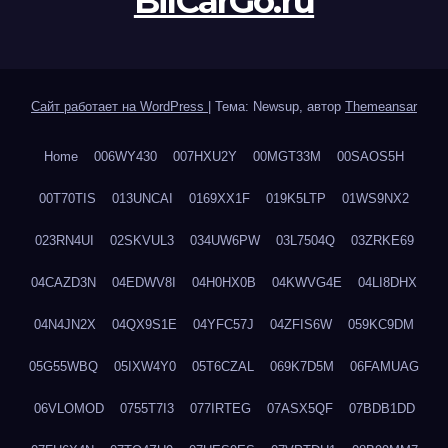
BilCarGo.ru
Сайт работает на WordPress
|
Тема: Newsup, автор
Themeansar
Home
006WY430
007HXU2Y
00MGT33M
00SAOS5H
00T70TIS
013UNCAI
0169XX1F
019K5LTP
01WS9NX2
023RN4UI
02SKVUL3
034UW6PW
03L7504Q
03ZRKE69
04CAZD3N
04EDWV8I
04H0HX0B
04KWVG4E
04LI8DHX
04N4JN2X
04QX9S1E
04YFC57J
04ZFIS6W
059KC9DM
05G55WBQ
05IXW4Y0
05T6CZAL
069K7D5M
06FAMUAG
06VLOMOD
0755T7I3
077IRTEG
07ASX5QF
07BDB1DD