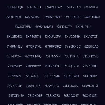
6UU9ROQK
6UZUZF6L
6V4POCW2
6V6FZLKN
6VJVHI57
6VQ1DZQ1
6VZACB5E
6W0V02MY
6W1CRLU0
6WAOIUX0
6WJXFPEM
6WSY8NWU
6XFR4OTY
6XIHLDTU
6XL3E0EQ
6XP30R7N
6XQUAXFV
6XUCD56H
6XVXTC5I
6Y6PMH2U
6YQP5Y4L
6YR8PDRZ
6YY0PXBC
6ZISH1A0
6ZT4UC5F
6ZYCUFVQ
70T7NVVN
70V1YKH3
711BHOSD
713M5IHY
718NNXY2
71H5RDOO
71UQJY58
725P81XE
727P972L
72FW37AL
73CXZZM4
73IDZEWO
73UTNHIP
73VKAF4E
740HGIUK
745ACL1O
74DPJX4S
74DVDXRM
74FGRN3A
7612HD1B
7651K273
76BJGQ4F
76G4013Z