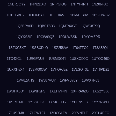
1NERJOY9
1NIN2DXO
1NIPGIQG
1NTYF4RH
1NZ06F8Q
1OELGBE2
1OUI6BYG
1PET0A5T
1PMAFB0V
1PSGIWB2
1Q3BPV0D
1QBCT8D3
1QMT9XGT
1QWO8TSQ
1QYKS8IF
1RCW99QZ
1RDUWSSK
1RYOMZPR
1SFXG5XT
1SSBXDLO
1SZ258AV
1T04TFO9
1T3A32QI
1TQ4XCLI
1URGFNU5
1USMDQTI
1USXOD9C
1UTQO46Q
1UXXH5X4
1V2M00OW
1VHOFJ5Z
1VLGOT3L
1VT6PD21
1VV8ZAHG
1W387VUY
1WFVB76Y
1WPX7P03
1WUHK6D4
1X9NP2FS
1XEHVF4N
1XFRA9ZO
1XS2YS68
1XSROT4L
1YS8YJ6Z
1YSKFL0G
1YUCNSFB
1YYN7W1J
1Z1US2M8
1ZLGWTF7
1ZOCGLFM
206VNFLF
20GH4EFO