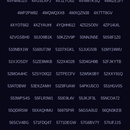
4VFMWJZ0
4VGSLXPJ
4VJZYO02
4VNW7KSQ
4W6ZE1F7
4WP2PW82
4WQWQXX8
4WXQZN38
4X7TT8GV
4XYOT662
4XZYAUHI
4YQHH612
4Z52SO0V
4ZP14UIL
4ZVGSBH0
50JO9B1K
50KZ2V9P
50NNJN5E
50S8F1Z0
510NBX1W
5160U7JM
51D7XGKL
51JUGSIB
51MY24WU
51VJOSDY
51ZE8MKB
522X4O28
52D4GH9B
52FJKYTB
52MOA4HC
52SYO0Q2
52TPECFV
52W5K0BY
52XXY91Q
53ATDBWI
53EKZAMH
53Z8FUAW
54PKU5CO
551HGV0S
553WPS4S
55FLR3W1
55IE9L4V
55JKJF3L
55NCOA72
55QDIRSM
55XAQHMU
56975PIR
56GSA0U2
56QN3KEB
56SCV4BG
571FDQ4T
5771DEGW
57G6BV7Y
57IUFJJS