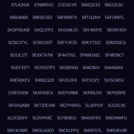
57LA2HJ6
57N9R0VG
57Z141YR
584ZQC53
58G12L5U
595U946N
59BSESDJ
59FRMR7X
59T11ZKH
5AFUR9TL
5AOPNSAW
5AQL07P2
5ASS9KJO
5AY4N3YE
5B3AF4SH
5CDCU7YL
5CWV233T
5DFYUFZ0
5DKYT31C
5DM253CG
5E4JC1TI
5EXK7A7W
5F447S51
5FMM242C
5FNR39CT
5GEF3377
5GYKO7P3
5H18E5N3
5H4C8VII
5HANI4XK
5HER0XEV
5HNS21Z8
5IFXGJFK
5IITXOZY
5IVSLWGV
5J5FOXDN
5KAFKBC4
5KEFVRBK
5KFBILGV
5KP635PE
5KSAQAB8
5KT1DCUW
5KZYHXKG
5L1KPI2V
5L515L3S
5LCKQGH7
5LOVPA8C
5LY0K9GU
5M4U4YA3
5M8JMWFU
5MC4C6M0
5MOLUGED
5NCKLFPQ
5NI5PO7L
5NROBV9R