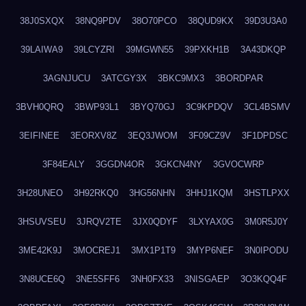
38J0SXQX
38NQ9PDV
38O70PCO
38QUD9KX
39D3U3A0
39LAIWA9
39LCYZRI
39MGWN55
39PXKH1B
3A43DKQP
3AGNJUCU
3ATCGY3X
3BKC9MX3
3BORDPAR
3BVH0QRQ
3BWP93L1
3BYQ70GJ
3C9KPDQV
3CL4BSMV
3EIFINEE
3EORXV8Z
3EQ3JWOM
3F09CZ9V
3F1DPDSC
3F84EALY
3GGDN4OR
3GKCN4NY
3GVOCWRP
3H28UNEO
3H92RKQ0
3HG56NHN
3HHJ1KQM
3HSTLPXX
3HSUVSEU
3JRQV2TE
3JX0QDYF
3LXYAX0G
3M0R5J0Y
3ME42K9J
3MOCREJ1
3MX1P1T9
3MYP6NEF
3N0IPODU
3N8UCE6Q
3NE5SFF6
3NH0FX33
3NISGAEP
3O3KQQ4F