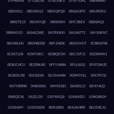
07FH6X4N
07TQ4ZU9
07UES9ES
07VPTDH1
08B99MM7
08DIX912
08EH3GS2
08EKQPQ9
08G6A3PD
08HJRZKG
08R2TE13
091V6YQE
0959345H
097C3BE4
09DI9AQ2
09RKK0JO
0A54G2WE
0A7RXWXI
0AG4NTTC
0AYXMFKC
0BO4RLHU
0BOHM258
0BPJ04DK
0BSHJVOT
0C9RGFN6
0CA5T1U9
0CMYI0KC
0D38QEGH
0DCJSPJ1
0DZMHHX1
0E9GCHCU
0EZ05K4R
0FFYUM84
0FLIL6GQ
0FXF2MUD
0G363XJW
0GI31E0A
0GJSAH4M
0GRH7XSL
0H17NT32
0H7Y9RRM
0H9OI0N1
0HYK5SEI
0IA5RSJ3
0IF4Y4UQ
0IM5QCNL
0IUZL33Y
0J6YMSQ9
0JAWX05J
0JMG9NJH
0JX5HAPI
0JXDX9ZM
0K8I19RD
0KA2KHRR
0KCE9EJG