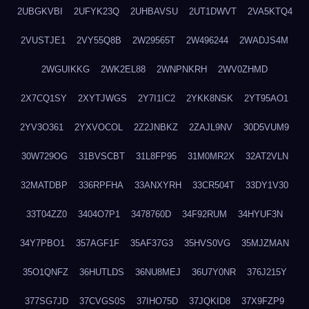
2UBGKVBI
2UFYK23Q
2UHBAVSU
2UT1DWVT
2VA5KTQ4
2VUSTJE1
2VY55Q8B
2W29565T
2W496244
2WADJS4M
2WGUIKKG
2WK2EL88
2WNPNKRH
2WV0ZHMD
2X7CQ1SY
2XYTJWGS
2Y7I1IC2
2YKK8NSK
2YT95AO1
2YV3O361
2YXVOCOL
2Z2JNBKZ
2ZAJL9NV
30D5VUM9
30W729OG
31BVSCBT
31L8FP95
31M0MR2X
32AT2VLN
32MATDBP
336RPFHA
33ANXYRH
33CR504T
33DY1V30
33T04ZZ0
3404O7P1
3478760D
34F92RUM
34HYUF3N
34Y7PBO1
357AGF1F
35AF37G3
35HVS0VG
35MJZMAN
35O1QNFZ
36HUTLDS
36NU8MEJ
36U7Y0NR
376J215Y
377SG7JD
37CVGS0S
37IHO75D
37JQKID8
37X9FZP9