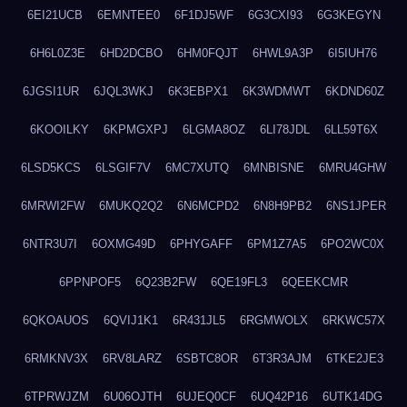
6EI21UCB
6EMNTEE0
6F1DJ5WF
6G3CXI93
6G3KEGYN
6H6L0Z3E
6HD2DCBO
6HM0FQJT
6HWL9A3P
6I5IUH76
6JGSI1UR
6JQL3WKJ
6K3EBPX1
6K3WDMWT
6KDND60Z
6KOOILKY
6KPMGXPJ
6LGMA8OZ
6LI78JDL
6LL59T6X
6LSD5KCS
6LSGIF7V
6MC7XUTQ
6MNBISNE
6MRU4GHW
6MRWI2FW
6MUKQ2Q2
6N6MCPD2
6N8H9PB2
6NS1JPER
6NTR3U7I
6OXMG49D
6PHYGAFF
6PM1Z7A5
6PO2WC0X
6PPNPOF5
6Q23B2FW
6QE19FL3
6QEEKCMR
6QKOAUOS
6QVIJ1K1
6R431JL5
6RGMWOLX
6RKWC57X
6RMKNV3X
6RV8LARZ
6SBTC8OR
6T3R3AJM
6TKE2JE3
6TPRWJZM
6U06OJTH
6UJEQ0CF
6UQ42P16
6UTK14DG