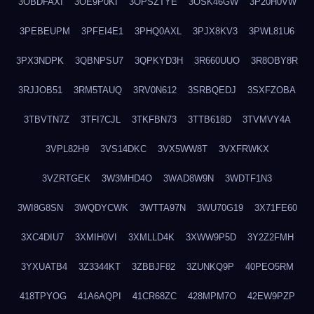
3OBDFAXI
3OE9P0KI
3OPSZTYE
3OSK46GW
3P20H0VW
3PEBEUPM
3PFEI4E1
3PHQ0AXL
3PJX8KV3
3PWL81U6
3PX3NDPK
3QBNPSU7
3QPKYD3H
3R660UUO
3R8OBY8R
3RJJOB51
3RM5TAUQ
3RV0N612
3SRBQEDJ
3SXFZOBA
3TBVTN7Z
3TFI7CJL
3TKFBN73
3TTB618D
3TVMVY4A
3VPL82H9
3VS14DKC
3VX5WW8T
3VXFRWKX
3VZRTGEK
3W3MHD4O
3WAD8W9N
3WDTF1N3
3WI8G8SN
3WQDYCWK
3WTTA97N
3WU70G19
3X71FE60
3XC4DIU7
3XMIH0VI
3XMLLD4K
3XWW9P5D
3Y2Z2FMH
3YXUATB4
3Z3344KT
3ZBBJF82
3ZUNKQ9P
40PEO5RM
418TPYOG
41A6AQPI
41CR68ZC
428MPM7O
42EW9PZP