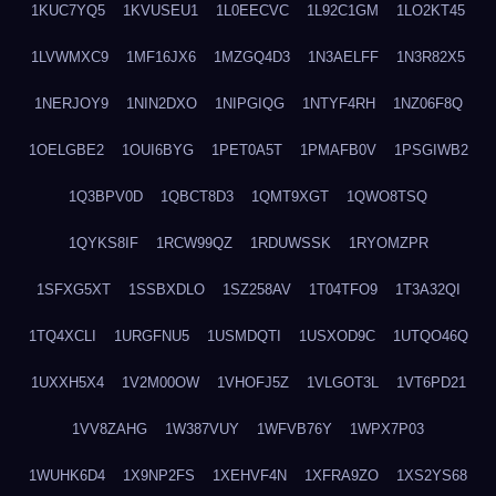
1KUC7YQ5
1KVUSEU1
1L0EECVC
1L92C1GM
1LO2KT45
1LVWMXC9
1MF16JX6
1MZGQ4D3
1N3AELFF
1N3R82X5
1NERJOY9
1NIN2DXO
1NIPGIQG
1NTYF4RH
1NZ06F8Q
1OELGBE2
1OUI6BYG
1PET0A5T
1PMAFB0V
1PSGIWB2
1Q3BPV0D
1QBCT8D3
1QMT9XGT
1QWO8TSQ
1QYKS8IF
1RCW99QZ
1RDUWSSK
1RYOMZPR
1SFXG5XT
1SSBXDLO
1SZ258AV
1T04TFO9
1T3A32QI
1TQ4XCLI
1URGFNU5
1USMDQTI
1USXOD9C
1UTQO46Q
1UXXH5X4
1V2M00OW
1VHOFJ5Z
1VLGOT3L
1VT6PD21
1VV8ZAHG
1W387VUY
1WFVB76Y
1WPX7P03
1WUHK6D4
1X9NP2FS
1XEHVF4N
1XFRA9ZO
1XS2YS68