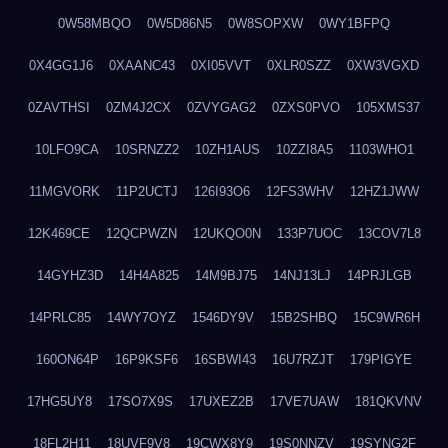
0W58MBQO
0W5D86N5
0W8SOPXW
0WY1BFPQ
0X4GG1J6
0XAANC43
0XI05VVT
0XLR0SZZ
0XW3VGXD
0ZAVTHSI
0ZM4J2CX
0ZVYGAG2
0ZXS0PVO
105XMS37
10LFO9CA
10SRNZZ2
10ZH1AUS
10ZZI8A5
1103WHO1
11MGVORK
11P2UCTJ
126I93O6
12FS3WHV
12HZ1JWW
12K469CE
12QCPWZN
12UKQO0N
133P7UOC
13COV7L8
14GYHZ3D
14H4A825
14M9BJ75
14NJ13LJ
14PRJLGB
14PRLC85
14WY7OYZ
1546DY9V
15B2SHBQ
15C9WR6H
160ON64P
16P9KSF6
16SBWI43
16U7RZJT
179PIGYE
17HG5UY8
17SO7X9S
17UXEZ2B
17VE7UAW
181QKVNV
18FL2H11
18UVF9V8
19CWX8Y9
19S0NNZV
19SYNG2F