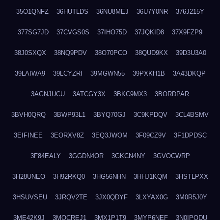
35O1QNFZ
36HUTLDS
36NU8MEJ
36U7Y0NR
376J215Y
377SG7JD
37CVGS0S
37IHO75D
37JQKID8
37X9FZP9
38J0SXQX
38NQ9PDV
38O70PCO
38QUD9KX
39D3U3A0
39LAIWA9
39LCYZRI
39MGWN55
39PXKH1B
3A43DKQP
3AGNJUCU
3ATCGY3X
3BKC9MX3
3BORDPAR
3BVH0QRQ
3BWP93L1
3BYQ70GJ
3C9KPDQV
3CL4BSMV
3EIFINEE
3EORXV8Z
3EQ3JWOM
3F09CZ9V
3F1DPDSC
3F84EALY
3GGDN4OR
3GKCN4NY
3GVOCWRP
3H28UNEO
3H92RKQ0
3HG56NHN
3HHJ1KQM
3HSTLPXX
3HSUVSEU
3JRQV2TE
3JX0QDYF
3LXYAX0G
3M0R5J0Y
3ME42K9J
3MOCREJ1
3MX1P1T9
3MYP6NEF
3N0IPODU