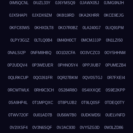
0IM5QCNL
0IUZL33Y
0J6YMSQ9
0JAWX05J
0JMG9NJH
0JX5HAPI
0JXDX9ZM
0K8I19RD
0KA2KHRR
0KCE9EJG
0KFC83WS
0KHXDLT8
0KO7R0BZ
0LA240G7
0LIQ91PM
0LPY3G1Z
0LTLQ0B4
0M40H0CT
0MCMJJJP
0N1LZI50
0NALSI2P
0NFM8HBQ
0O1D2CFA
0O3VCZC0
0OY5HHNM
0P2UDQV4
0P3WEUER
0PHNO5Y4
0PPJIUB7
0PUMEZB4
0QLRKCUP
0QO261FR
0QR27BKM
0QV0STGJ
0R7FXEI4
0RCWTWLK
0RH9C3CH
0S284R8O
0S4IXXQE
0S9E2KPP
0SA9HP4L
0T1MPQXC
0T8PUJB2
0T9LQ0SF
0TDEQ0TY
0TWV72OF
0U01AD7B
0U56W7B0
0UDKWD5I
0UELVNFD
0V2IXSF4
0V3N6SQF
0VJAC930
0VY5ZG3D
0W3LZD86