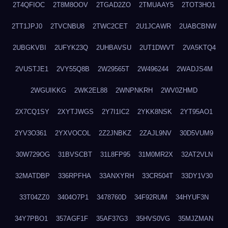
2T4QFIOC
2T8M8OOV
2TGAD2ZO
2TMUAAY5
2TOT3HO1
2TT1JPJ0
2TVCNBU8
2TWC2CET
2U1JCAWR
2UABCBNW
2UBGKVBI
2UFYK23Q
2UHBAVSU
2UT1DWVT
2VA5KTQ4
2VUSTJE1
2VY55Q8B
2W29565T
2W496244
2WADJS4M
2WGUIKKG
2WK2EL88
2WNPNKRH
2WV0ZHMD
2X7CQ1SY
2XYTJWGS
2Y7I1IC2
2YKK8NSK
2YT95AO1
2YV3O361
2YXVOCOL
2Z2JNBKZ
2ZAJL9NV
30D5VUM9
30W729OG
31BVSCBT
31L8FP95
31M0MR2X
32AT2VLN
32MATDBP
336RPFHA
33ANXYRH
33CR504T
33DY1V30
33T04ZZ0
3404O7P1
3478760D
34F92RUM
34HYUF3N
34Y7PBO1
357AGF1F
35AF37G3
35HVS0VG
35MJZMAN