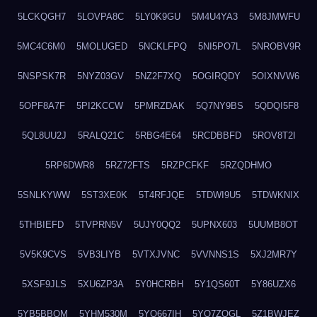
5LCKQGH7
5LOVPA8C
5LY0K9GU
5M4U4YA3
5M8JMWFU
5MC4C6M0
5MOLUGED
5NCKLFPQ
5NI5PO7L
5NROBV9R
5NSPSK7R
5NYZ03GV
5NZ2F7XQ
5OGIRQDY
5OIXNVW6
5OPF8A7F
5PI2KCCW
5PMRZDAK
5Q7NY9BS
5QDQI5F8
5QL8UU2J
5RALQ21C
5RBG4E64
5RCDBBFD
5ROV8T2I
5RP6DWR8
5RZ72FTS
5RZPCFKF
5RZQDHMO
5SNLKYWW
5ST3XE0K
5T4RFJQE
5TDWI9U5
5TDWKNIX
5THBIEFD
5TVPRN5V
5UJY0QQ2
5UPNX603
5UUMB8OT
5V5K9CVS
5VB3LIYB
5VTXJVNC
5VVNNS1S
5XJ2MR7Y
5XSF9JLS
5XU6ZP3A
5Y0HCRBH
5Y1QS60T
5Y86UZX6
5YB5BBQM
5YHM530M
5YO667IH
5YO7ZQGL
5Z1BWJEZ