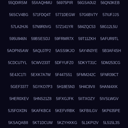
55QDIRSM
55XAQHMU
56975PIR
56GSA0U2
56QN3KEB
56SCV4BG
571FDQ4T
5771DEGW
57G6BV7Y
57IUFJJS
57LA2HJ6
57N9R0VG
57Z141YR
584ZQC53
58G12L5U
595U946N
59BSESDJ
59FRMR7X
59T11ZKH
5AFUR9TL
5AOPNSAW
5AQL07P2
5ASS9KJO
5AY4N3YE
5B3AF4SH
5CDCU7YL
5CWV233T
5DFYUFZ0
5DKYT31C
5DM253CG
5E4JC1TI
5EXK7A7W
5F447S51
5FMM242C
5FNR39CT
5GEF3377
5GYKO7P3
5H18E5N3
5H4C8VII
5HANI4XK
5HER0XEV
5HNS21Z8
5IFXGJFK
5IITXOZY
5IVSLWGV
5J5FOXDN
5KAFKBC4
5KEFVRBK
5KFBILGV
5KP635PE
5KSAQAB8
5KT1DCUW
5KZYHXKG
5L1KPI2V
5L515L3S