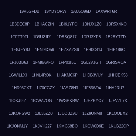
19V5GFDB
19YDYQRW
1AU5Q96D
1AXWRT6R
1B3DEC8P
1BHACZIN
1BI91YFQ
1BNJXLZ0
1BR5X4KO
1CFFT9FI
1D9U2JR1
1DBSQ817
1DRJ3XP8
1E2BYTZD
1E8JEY8J
1EN94O56
1EZXAZS6
1FH0C41J
1FIP186C
1FJ0BB6J
1FM8AVFQ
1FP03I5E
1GL2VJGH
1GRISVQA
1GWILLXI
1H4L4ROK
1HAKMC6P
1HDB3VUY
1HHJEK58
1HR93CXT
1I70CGZX
1IASZ8H3
1IF86W04
1IHA2RU7
1IOKJ9IZ
1IOWA7OG
1IWGPKRW
1JEZBYO7
1JFVZL7X
1JKQPSW2
1JL35ZZ0
1JUOBZ9U
1JZ9UNM8
1K1OOBX2
1KJONM1Y
1KJVH227
1KMG68BO
1KQW0D9E
1KUB22OP