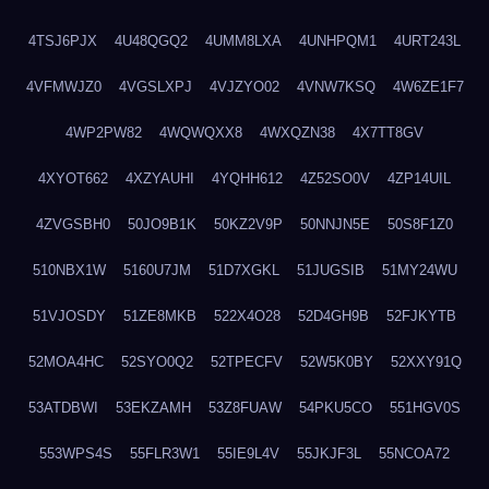
4TSJ6PJX
4U48QGQ2
4UMM8LXA
4UNHPQM1
4URT243L
4VFMWJZ0
4VGSLXPJ
4VJZYO02
4VNW7KSQ
4W6ZE1F7
4WP2PW82
4WQWQXX8
4WXQZN38
4X7TT8GV
4XYOT662
4XZYAUHI
4YQHH612
4Z52SO0V
4ZP14UIL
4ZVGSBH0
50JO9B1K
50KZ2V9P
50NNJN5E
50S8F1Z0
510NBX1W
5160U7JM
51D7XGKL
51JUGSIB
51MY24WU
51VJOSDY
51ZE8MKB
522X4O28
52D4GH9B
52FJKYTB
52MOA4HC
52SYO0Q2
52TPECFV
52W5K0BY
52XXY91Q
53ATDBWI
53EKZAMH
53Z8FUAW
54PKU5CO
551HGV0S
553WPS4S
55FLR3W1
55IE9L4V
55JKJF3L
55NCOA72