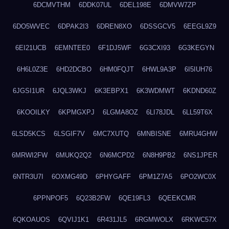
6DCMVTHM
6DDK07UL
6DEL198E
6DMVW7ZP
6DO5WVEC
6DPAK2I3
6DREN8XO
6DSSGCV5
6EEGL9Z9
6EI21UCB
6EMNTEE0
6F1DJ5WF
6G3CXI93
6G3KEGYN
6H6L0Z3E
6HD2DCBO
6HM0FQJT
6HWL9A3P
6I5IUH76
6JGSI1UR
6JQL3WKJ
6K3EBPX1
6K3WDMWT
6KDND60Z
6KOOILKY
6KPMGXPJ
6LGMA8OZ
6LI78JDL
6LL59T6X
6LSD5KCS
6LSGIF7V
6MC7XUTQ
6MNBISNE
6MRU4GHW
6MRWI2FW
6MUKQ2Q2
6N6MCPD2
6N8H9PB2
6NS1JPER
6NTR3U7I
6OXMG49D
6PHYGAFF
6PM1Z7A5
6PO2WC0X
6PPNPOF5
6Q23B2FW
6QE19FL3
6QEEKCMR
6QKOAUOS
6QVIJ1K1
6R431JL5
6RGMWOLX
6RKWC57X