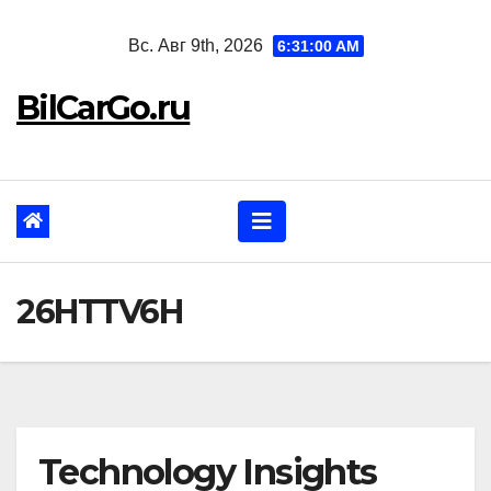
Перейти
Вс. Авг 9th, 2026
6:31:01 AM
к
содержанию
BilCarGo.ru
26HTTV6H
Technology Insights