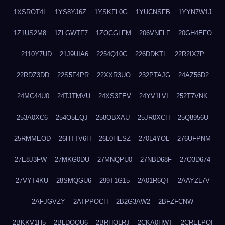
1XSROT4L
1YS8YJ6Z
1YSKFL0G
1YUCNSFB
1YYN7W1J
1Z1US2M8
1ZLGWTF7
1ZOCGLFM
206VNFLF
20GH4EFO
2110Y7UD
21J9UIA6
2254Q10C
226DDKTL
22R2IX7P
22RDZ3DD
22S5F4PR
22XXR3UO
232PTAJG
24AZ56D2
24MC44U0
24TJTMVU
24XS3FEV
24YV1LVI
252T7VNK
253A0XC6
254O5EQJ
258OBXAU
25JR0XCH
25Q8956U
25RMMEOD
26HTTV6H
26L0HESZ
270L4YOL
276UFPNM
27E8J3FW
27MKG0DU
27MNQPU0
27NBD68F
27O3D674
27VYT4KU
28SMQGU6
299T1G15
2A01R6QT
2AAYZL7V
2AFJGVZY
2ATPPOCH
2B2G3AW2
2BFZFCNW
2BKKV1H5
2BLDOOU6
2BRHOLRJ
2CKA0HWT
2CRELPQI