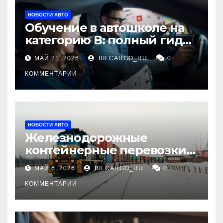
НОВОСТИ АВТО
Обучение в автошколе на
категорию В: полный гид
для будущих водителей
МАЙ 21, 2026
BILCARGO_RU
0
КОММЕНТАРИИ
НОВОСТИ АВТО
Железнодорожные
контейнерные перевозки
из Китая в Россию:
МАЙ 6, 2026
BILCARGO_RU
0
маршруты, сроки и
требования
КОММЕНТАРИИ