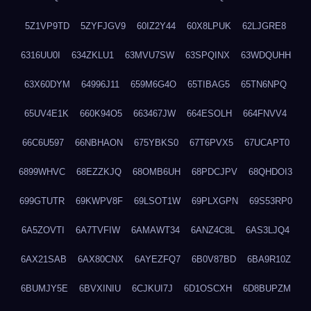
5Z1VP9TD
5ZYFJGV9
60IZ2Y44
60X8LPUK
62LJGRE8
6316UU0I
634ZKLU1
63MVU7SW
63SPQINX
63WDQUHH
63X60DYM
64996J11
659M6G4O
65TIBAG5
65TN6NPQ
65UV4E1K
660K94O5
663467JW
664ESOLH
664FNVV4
66C6U597
66NBHAON
675YBKS0
67T6PVX5
67UCAPT0
6899WHVC
68EZZKJQ
68OMB6UH
68PDCJPV
68QHDOI3
699GTUTR
69KWPV8F
69LSOT1W
69PLXGPN
69S53RP0
6A5ZOVTI
6A7TVFIW
6AMAWT34
6ANZ4C8L
6AS3LJQ4
6AX21SAB
6AX80CNX
6AYEZFQ7
6B0V87BD
6BA9R10Z
6BUMJY5E
6BVXINIU
6CJKUI7J
6D1OSCXH
6D8BUPZM