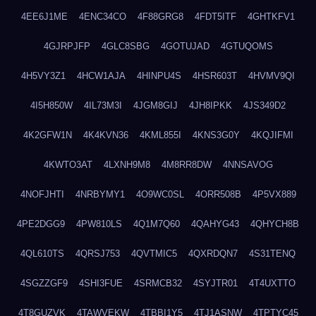
4EE6J1ME
4ENC34CO
4F88GRG8
4FDT5ITF
4GHTKFV1
4GJRPJFP
4GLC8SBG
4GOTUJAD
4GTUQOMS
4H5VY3Z1
4HCW1AJA
4HINPU4S
4HSR603T
4HVMV9QI
4I5H850W
4IL73M3I
4JGM8GIJ
4JH8IPKK
4JS349D2
4K2GFW1N
4K4KVN36
4KML855I
4KNS3G0Y
4KQJIFMI
4KWTO3AT
4LXNH9M8
4M8RR8DW
4NNSAVOG
4NOFJHTI
4NRBYMY1
4O9WC0SL
4ORR508B
4P5VX889
4PE2DGG9
4PW810LS
4Q1M7Q60
4QAHYG43
4QHYCH8B
4QL610TS
4QRSJ753
4QVTMIC5
4QXRDQN7
4S31TENQ
4SGZZGF9
4SHI3FUE
4SRMCB32
4SYJTR01
4T4UXTTO
4T8GUZVK
4TAWVEKW
4TBBI1Y5
4TJ1ASNW
4TPTYC45