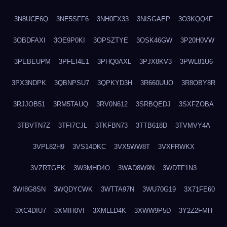
3N8UCE6Q
3NE5SFF6
3NH0FX33
3NISGAEP
3O3KQQ4F
3OBDFAXI
3OE9P0KI
3OPSZTYE
3OSK46GW
3P20H0VW
3PEBEUPM
3PFEI4E1
3PHQ0AXL
3PJX8KV3
3PWL81U6
3PX3NDPK
3QBNPSU7
3QPKYD3H
3R660UUO
3R8OBY8R
3RJJOB51
3RM5TAUQ
3RV0N612
3SRBQEDJ
3SXFZOBA
3TBVTN7Z
3TFI7CJL
3TKFBN73
3TTB618D
3TVMVY4A
3VPL82H9
3VS14DKC
3VX5WW8T
3VXFRWKX
3VZRTGEK
3W3MHD4O
3WAD8W9N
3WDTF1N3
3WI8G8SN
3WQDYCWK
3WTTA97N
3WU70G19
3X71FE60
3XC4DIU7
3XMIH0VI
3XMLLD4K
3XWW9P5D
3Y2Z2FMH