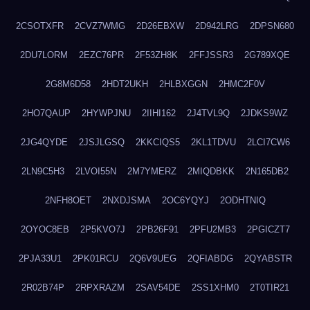
2CSOTXFR
2CVZ7WMG
2D26EBXW
2D942LRG
2DPSN680
2DU7LORM
2EZC76PR
2F53ZH8K
2FFJSSR3
2G789XQE
2G8M6D58
2HDT2UKH
2HLBXGGN
2HMC2F0V
2HO7QAUP
2HYWPJNU
2IIHI162
2J4TVL9Q
2JDKS9WZ
2JG4QYDE
2JSJLGSQ
2KKCIQS5
2KL1TDVU
2LCI7CW6
2LN9C5H3
2LVOI55N
2M7YMERZ
2MIQDBKK
2N165DB2
2NFH8OET
2NXDJSMA
2OC6YQYJ
2ODHTNIQ
2OYOC8EB
2P5KVO7J
2PB26F91
2PFU2MB3
2PGICZT7
2PJA33U1
2PK01RCU
2Q6V9UEG
2QFIABDG
2QYABSTR
2R02B74P
2RPXRAZM
2SAV54DE
2SS1XHM0
2T0TIR21