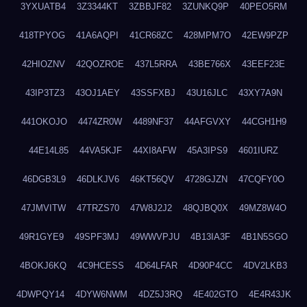
3YXUATB4
3Z3344KT
3ZBBJF82
3ZUNKQ9P
40PEO5RM
418TPYOG
41A6AQPI
41CR68ZC
428MPM7O
42EW9PZP
42HIOZNV
42QOZROE
437L5RRA
43BE766X
43EEF23E
43IP3TZ3
43OJ1AEY
43SSFXBJ
43U16JLC
43XY7A9N
441OKOJO
4474ZR0W
4489NF37
44AFGVXY
44CGH1H9
44E14L85
44VA5KJF
44XI8AFW
45A3IPS9
4601IURZ
46DGB3L9
46DLKJV6
46KT56QV
4728GJZN
47CQFY0O
47JMVITW
47TRZS70
47W8J2J2
48QJBQ0X
49MZ8W4O
49R1GYE9
49SPF3MJ
49WWVPJU
4B13IA3F
4B1N5SGO
4BOKJ6KQ
4C9HCESS
4D64LFAR
4D90P4CC
4DV2LKB3
4DWPQY14
4DYW6NWM
4DZ5J3RQ
4E402GTO
4E4R43JK