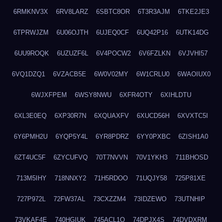
6RMKNV3X
6RV8LARZ
6SBTC8OR
6T3R3AJM
6TKE2JE3
6TPRWJZM
6U06OJTH
6UJEQ0CF
6UQ42P16
6UTK14DG
6UU9ROQK
6UZUZF6L
6V4POCW2
6V6FZLKN
6VJVHI57
6VQ1DZQ1
6VZACB5E
6W0V02MY
6W1CRLU0
6WAOIUX0
6WJXFPEM
6WSY8NWU
6XFR4OTY
6XIHLDTU
6XL3E0EQ
6XP30R7N
6XQUAXFV
6XUCD56H
6XVXTC5I
6Y6PMH2U
6YQP5Y4L
6YR8PDRZ
6YY0PXBC
6ZISH1A0
6ZT4UC5F
6ZYCUFVQ
70T7NVVN
70V1YKH3
711BHOSD
713M5IHY
718NNXY2
71H5RDOO
71UQJY58
725P81XE
727P972L
72FW37AL
73CXZZM4
73IDZEWO
73UTNHIP
73VKAF4E
740HGIUK
745ACL1O
74DPJX4S
74DVDXRM