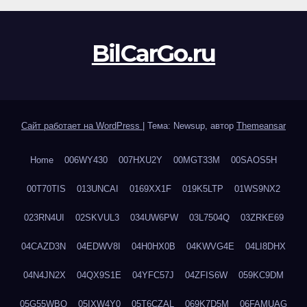
BilCarGo.ru
Сайт работает на WordPress
|
Тема: Newsup, автор
Themeansar
Home
006WY430
007HXU2Y
00MGT33M
00SAOS5H
00T70TIS
013UNCAI
0169XX1F
019K5LTP
01WS9NX2
023RN4UI
02SKVUL3
034UW6PW
03L7504Q
03ZRKE69
04CAZD3N
04EDWV8I
04H0HX0B
04KWVG4E
04LI8DHX
04N4JN2X
04QX9S1E
04YFC57J
04ZFIS6W
059KC9DM
05G55WBQ
05IXW4Y0
05T6CZAL
069K7D5M
06FAMUAG