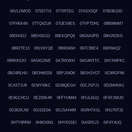
06VLOMOD
0755T7I3
077IRTEG
07ASX5QF
07BDB1DD
07FH6X4N
07TQ4ZU9
07UES9ES
07VPTDH1
08B99MM7
08DIX912
08EH3GS2
08EKQPQ9
08G6A3PD
08HJRZKG
08R2TE13
091V6YQE
0959345H
097C3BE4
09DI9AQ2
09RKK0JO
0A54G2WE
0A7RXWXI
0AG4NTTC
0AYXMFKC
0BO4RLHU
0BOHM258
0BPJ04DK
0BSHJVOT
0C9RGFN6
0CA5T1U9
0CMYI0KC
0D38QEGH
0DCJSPJ1
0DZMHHX1
0E9GCHCU
0EZ05K4R
0FFYUM84
0FLIL6GQ
0FXF2MUD
0G363XJW
0GI31E0A
0GJSAH4M
0GRH7XSL
0H17NT32
0H7Y9RRM
0H9OI0N1
0HYK5SEI
0IA5RSJ3
0IF4Y4UQ