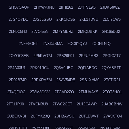
2HO7QAUP
2HYWPJNU
2IIHI162
2J4TVL9Q
2JDKS9WZ
2JG4QYDE
2JSJLGSQ
2KKCIQS5
2KL1TDVU
2LCI7CW6
2LN9C5H3
2LVOI55N
2M7YMERZ
2MIQDBKK
2N165DB2
2NFH8OET
2NXDJSMA
2OC6YQYJ
2ODHTNIQ
2OYOC8EB
2P5KVO7J
2PB26F91
2PFU2MB3
2PGICZT7
2PJA33U1
2PK01RCU
2Q6V9UEG
2QFIABDG
2QYABSTR
2R02B74P
2RPXRAZM
2SAV54DE
2SS1XHM0
2T0TIR21
2T4QFIOC
2T8M8OOV
2TGAD2ZO
2TMUAAY5
2TOT3HO1
2TT1JPJ0
2TVCNBU8
2TWC2CET
2U1JCAWR
2UABCBNW
2UBGKVBI
2UFYK23Q
2UHBAVSU
2UT1DWVT
2VA5KTQ4
2VUSTJE1
2VY55Q8B
2W29565T
2W496244
2WADJS4M