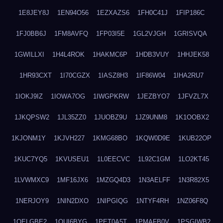
1E8JEY8J
1EN94O56
1EZXAZS6
1FH0C41J
1FIP186C
1FJ0BB6J
1FM8AVFQ
1FP03I5E
1GL2VJGH
1GRISVQA
1GWILLXI
1H4L4ROK
1HAKMC6P
1HDB3VUY
1HHJEK58
1HR93CXT
1I70CGZX
1IASZ8H3
1IF86W04
1IHA2RU7
1IOKJ9IZ
1IOWA7OG
1IWGPKRW
1JEZBYO7
1JFVZL7X
1JKQPSW2
1JL35ZZ0
1JUOBZ9U
1JZ9UNM8
1K1OOBX2
1KJONM1Y
1KJVH227
1KMG68BO
1KQW0D9E
1KUB22OP
1KUC7YQ5
1KVUSEU1
1L0EECVC
1L92C1GM
1LO2KT45
1LVWMXC9
1MF16JX6
1MZGQ4D3
1N3AELFF
1N3R82X5
1NERJOY9
1NIN2DXO
1NIPGIQG
1NTYF4RH
1NZ06F8Q
1OELGBE2
1OUI6BYG
1PET0A5T
1PMAFB0V
1PSGIWB2