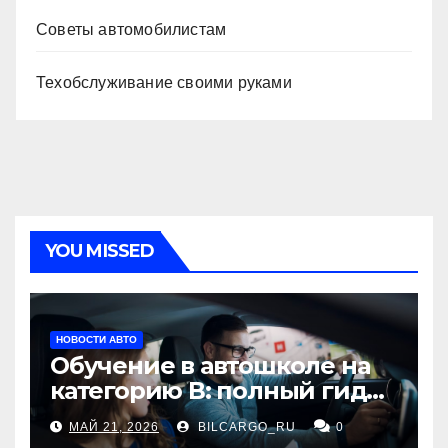
Советы автомобилистам
Техобслуживание своими руками
YOU MISSED
НОВОСТИ АВТО
Обучение в автошколе на
категорию В: полный гид
для будущих водителей
МАЙ 21, 2026
BILCARGO_RU
0