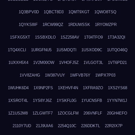
1Q3BPV0D
1QBCT8D3
1QMT9XGT
1QWO8TSQ
1QYKS8IF
1RCW99QZ
1RDUWSSK
1RYOMZPR
1SFXG5XT
1SSBXDLO
1SZ258AV
1T04TFO9
1T3A32QI
1TQ4XCLI
1URGFNU5
1USMDQTI
1USXOD9C
1UTQO46Q
1UXXH5X4
1V2M00OW
1VHOFJ5Z
1VLGOT3L
1VT6PD21
1VV8ZAHG
1W387VUY
1WFVB76Y
1WPX7P03
1WUHK6D4
1X9NP2FS
1XEHVF4N
1XFRA9ZO
1XS2YS68
1XSROT4L
1YS8YJ6Z
1YSKFL0G
1YUCNSFB
1YYN7W1J
1Z1US2M8
1ZLGWTF7
1ZOCGLFM
206VNFLF
20GH4EFO
2110Y7UD
21J9UIA6
2254Q10C
226DDKTL
22R2IX7P