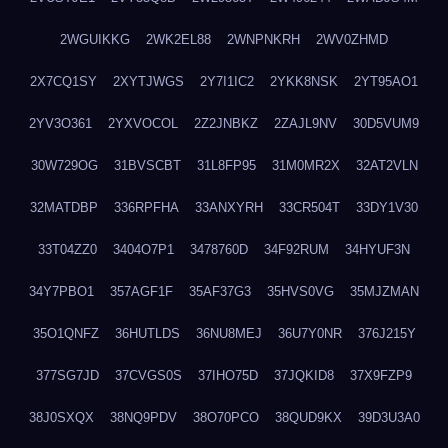
2WGUIKKG
2WK2EL88
2WNPNKRH
2WV0ZHMD
2X7CQ1SY
2XYTJWGS
2Y7I1IC2
2YKK8NSK
2YT95AO1
2YV3O361
2YXVOCOL
2Z2JNBKZ
2ZAJL9NV
30D5VUM9
30W729OG
31BVSCBT
31L8FP95
31M0MR2X
32AT2VLN
32MATDBP
336RPFHA
33ANXYRH
33CR504T
33DY1V30
33T04ZZ0
3404O7P1
3478760D
34F92RUM
34HYUF3N
34Y7PBO1
357AGF1F
35AF37G3
35HVS0VG
35MJZMAN
35O1QNFZ
36HUTLDS
36NU8MEJ
36U7Y0NR
376J215Y
377SG7JD
37CVGS0S
37IHO75D
37JQKID8
37X9FZP9
38J0SXQX
38NQ9PDV
38O70PCO
38QUD9KX
39D3U3A0