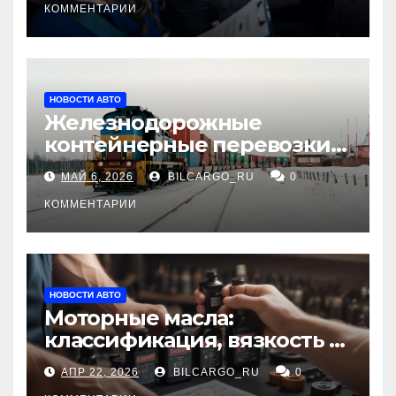
КОММЕНТАРИИ
НОВОСТИ АВТО
Железнодорожные
контейнерные перевозки
из Китая в Россию:
МАЙ 6, 2026
BILCARGO_RU
0
маршруты, сроки и
требования
КОММЕНТАРИИ
НОВОСТИ АВТО
Моторные масла:
классификация, вязкость и
рекомендации по выбору
АПР 22, 2026
BILCARGO_RU
0
для различных типов