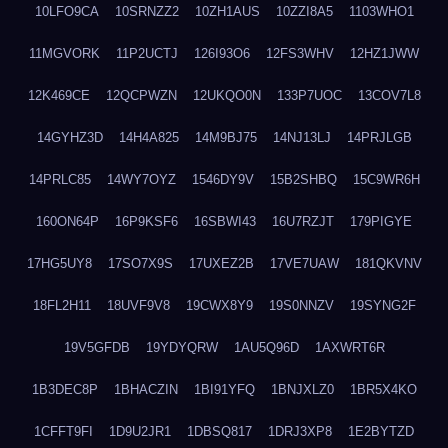
10LFO9CA
10SRNZZ2
10ZH1AUS
10ZZI8A5
1103WHO1
11MGVORK
11P2UCTJ
126I93O6
12FS3WHV
12HZ1JWW
12K469CE
12QCPWZN
12UKQO0N
133P7UOC
13COV7L8
14GYHZ3D
14H4A825
14M9BJ75
14NJ13LJ
14PRJLGB
14PRLC85
14WY7OYZ
1546DY9V
15B2SHBQ
15C9WR6H
160ON64P
16P9KSF6
16SBWI43
16U7RZJT
179PIGYE
17HG5UY8
17SO7X9S
17UXEZ2B
17VE7UAW
181QKVNV
18FL2H11
18UVF9V8
19CWX8Y9
19S0NNZV
19SYNG2F
19V5GFDB
19YDYQRW
1AU5Q96D
1AXWRT6R
1B3DEC8P
1BHACZIN
1BI91YFQ
1BNJXLZ0
1BR5X4KO
1CFFT9FI
1D9U2JR1
1DBSQ817
1DRJ3XP8
1E2BYTZD