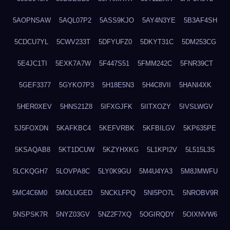
5AOPNSAW
5AQL07P2
5ASS9KJO
5AY4N3YE
5B3AF4SH
5CDCU7YL
5CWV233T
5DFYUFZ0
5DKYT31C
5DM253CG
5E4JC1TI
5EXK7A7W
5F447S51
5FMM242C
5FNR39CT
5GEF3377
5GYKO7P3
5H18E5N3
5H4C8VII
5HANI4XK
5HER0XEV
5HNS21Z8
5IFXGJFK
5IITXOZY
5IVSLWGV
5J5FOXDN
5KAFKBC4
5KEFVRBK
5KFBILGV
5KP635PE
5KSAQAB8
5KT1DCUW
5KZYHXKG
5L1KPI2V
5L515L3S
5LCKQGH7
5LOVPA8C
5LY0K9GU
5M4U4YA3
5M8JMWFU
5MC4C6M0
5MOLUGED
5NCKLFPQ
5NI5PO7L
5NROBV9R
5NSPSK7R
5NYZ03GV
5NZ2F7XQ
5OGIRQDY
5OIXNVW6