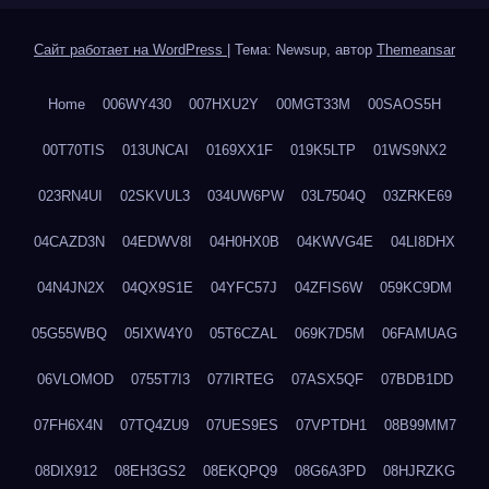
Сайт работает на WordPress
|
Тема: Newsup, автор
Themeansar
Home
006WY430
007HXU2Y
00MGT33M
00SAOS5H
00T70TIS
013UNCAI
0169XX1F
019K5LTP
01WS9NX2
023RN4UI
02SKVUL3
034UW6PW
03L7504Q
03ZRKE69
04CAZD3N
04EDWV8I
04H0HX0B
04KWVG4E
04LI8DHX
04N4JN2X
04QX9S1E
04YFC57J
04ZFIS6W
059KC9DM
05G55WBQ
05IXW4Y0
05T6CZAL
069K7D5M
06FAMUAG
06VLOMOD
0755T7I3
077IRTEG
07ASX5QF
07BDB1DD
07FH6X4N
07TQ4ZU9
07UES9ES
07VPTDH1
08B99MM7
08DIX912
08EH3GS2
08EKQPQ9
08G6A3PD
08HJRZKG