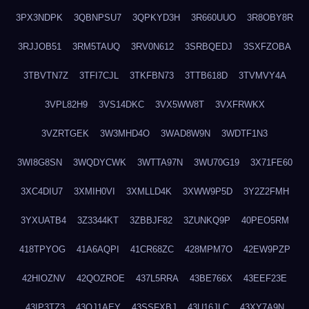
3PX3NDPK
3QBNPSU7
3QPKYD3H
3R660UUO
3R8OBY8R
3RJJOB51
3RM5TAUQ
3RV0N612
3SRBQEDJ
3SXFZOBA
3TBVTN7Z
3TFI7CJL
3TKFBN73
3TTB618D
3TVMVY4A
3VPL82H9
3VS14DKC
3VX5WW8T
3VXFRWKX
3VZRTGEK
3W3MHD4O
3WAD8W9N
3WDTF1N3
3WI8G8SN
3WQDYCWK
3WTTA97N
3WU70G19
3X71FE60
3XC4DIU7
3XMIH0VI
3XMLLD4K
3XWW9P5D
3Y2Z2FMH
3YXUATB4
3Z3344KT
3ZBBJF82
3ZUNKQ9P
40PEO5RM
418TPYOG
41A6AQPI
41CR68ZC
428MPM7O
42EW9PZP
42HIOZNV
42QOZROE
437L5RRA
43BE766X
43EEF23E
43IP3TZ3
43OJ1AEY
43SSFXBJ
43U16JLC
43XY7A9N