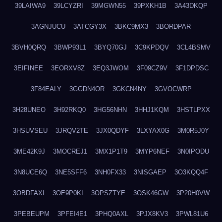
39LAIWA9
39LCYZRI
39MGWN55
39PXKH1B
3A43DKQP
3AGNJUCU
3ATCGY3X
3BKC9MX3
3BORDPAR
3BVH0QRQ
3BWP93L1
3BYQ70GJ
3C9KPDQV
3CL4BSMV
3EIFINEE
3EORXV8Z
3EQ3JWOM
3F09CZ9V
3F1DPDSC
3F84EALY
3GGDN4OR
3GKCN4NY
3GVOCWRP
3H28UNEO
3H92RKQ0
3HG56NHN
3HHJ1KQM
3HSTLPXX
3HSUVSEU
3JRQV2TE
3JX0QDYF
3LXYAX0G
3M0R5J0Y
3ME42K9J
3MOCREJ1
3MX1P1T9
3MYP6NEF
3N0IPODU
3N8UCE6Q
3NE5SFF6
3NH0FX33
3NISGAEP
3O3KQQ4F
3OBDFAXI
3OE9P0KI
3OPSZTYE
3OSK46GW
3P20H0VW
3PEBEUPM
3PFEI4E1
3PHQ0AXL
3PJX8KV3
3PWL81U6