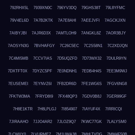
792RHX5L
7939XN0C
796YV3DQ
79GHS38T
79L8YFMC
79V4EL6D
7A7B2KTK
7A7E8AHI
7AEEJVFI
7AGCKJXN
7AIBYJBI
7AJR6D3X
7AMTLOH9
7ANGKL8Z
7AOR3BJY
7AOSYN3G
7BVHAFGY
7C26C5EC
7C2S58N1
7C2XDJQN
7C4MI5MB
7CCV7IAS
7D5UQZFD
7D73WX32
7DULR9YN
7DXTFT0X
7DYZC5PF
7E0NDNH1
7EDB4H4S
7EE3M9WJ
7EUSEMEI
7EYNVZ6I
7FB2DR6D
7FE1WG6S
7FGV6NG8
7FKTW3MA
7FRYD8I9
7FX48QP3
7GDV0B8J
7GER99GF
7H8E1KTR
7H8LPLGJ
7I854907
7IAYUF4X
7IRRICQI
7JIRAAHO
7JJO4AR2
7JLOZ9Q7
7KWC77GK
7LALYSM0
7LCWIIY0
7LVURME7
7M1UWA38
7MHLTVDG
7MM4F50B