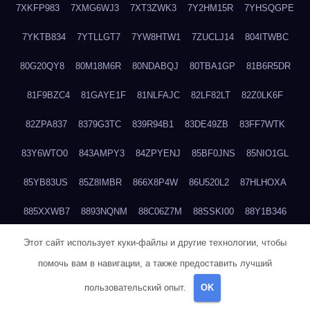
7XKFP983
7XMG6WJ3
7XT3ZWK3
7Y2HM15R
7YHSQGPE
7YKTB834
7YTLLGT7
7YW8HTW1
7ZUCLJ14
804ITWBC
80G20QY8
80M18M6R
80NDABQJ
80TBA1GP
81B6R5DR
81F9BZC4
81GAYE1F
81NLFAJC
82LF82LT
82Z0LK6F
82ZPA837
8379G3TC
839R94B1
83DE49ZB
83FF7WTK
83Y6WTO0
843AMPY3
84ZPYENJ
85BF0JNS
85NIO1GL
85YB83US
85Z8IMBR
866X8P4W
86U520L2
87HLHOXA
885XXWB7
8893NQNM
88C06Z7M
88SSKI00
88Y1B346
88ZYQON6
88ZZ29JA
895NL72T
89WVKQCH
8A6B5EEP
Этот сайт использует куки-файлы и другие технологии, чтобы
помочь вам в навигации, а также предоставить лучший
8BBJWQMN
8BJPIIGO
8BSWANL0
8BVB056I
8BZT9YKF
пользовательский опыт.
OK
8BZZZWSD
8C2C6QL5
8C6H1X9Q
8CEG9O6P
8CFDQ2M4