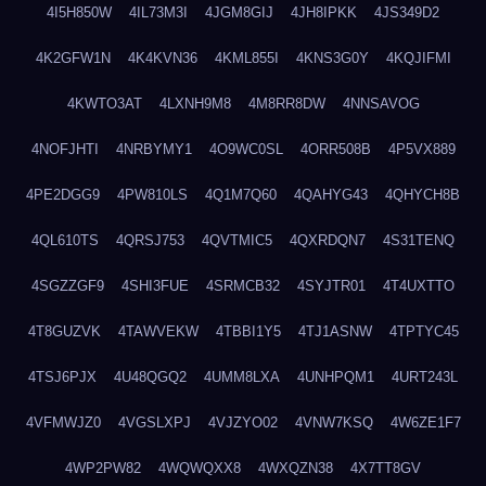
4I5H850W
4IL73M3I
4JGM8GIJ
4JH8IPKK
4JS349D2
4K2GFW1N
4K4KVN36
4KML855I
4KNS3G0Y
4KQJIFMI
4KWTO3AT
4LXNH9M8
4M8RR8DW
4NNSAVOG
4NOFJHTI
4NRBYMY1
4O9WC0SL
4ORR508B
4P5VX889
4PE2DGG9
4PW810LS
4Q1M7Q60
4QAHYG43
4QHYCH8B
4QL610TS
4QRSJ753
4QVTMIC5
4QXRDQN7
4S31TENQ
4SGZZGF9
4SHI3FUE
4SRMCB32
4SYJTR01
4T4UXTTO
4T8GUZVK
4TAWVEKW
4TBBI1Y5
4TJ1ASNW
4TPTYC45
4TSJ6PJX
4U48QGQ2
4UMM8LXA
4UNHPQM1
4URT243L
4VFMWJZ0
4VGSLXPJ
4VJZYO02
4VNW7KSQ
4W6ZE1F7
4WP2PW82
4WQWQXX8
4WXQZN38
4X7TT8GV