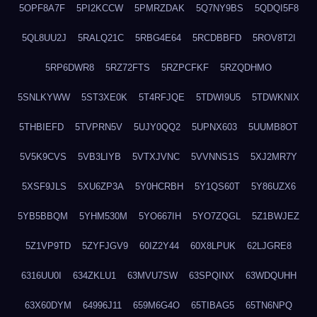
5OPF8A7F
5PI2KCCW
5PMRZDAK
5Q7NY9BS
5QDQI5F8
5QL8UU2J
5RALQ21C
5RBG4E64
5RCDBBFD
5ROV8T2I
5RP6DWR8
5RZ72FTS
5RZPCFKF
5RZQDHMO
5SNLKYWW
5ST3XE0K
5T4RFJQE
5TDWI9U5
5TDWKNIX
5THBIEFD
5TVPRN5V
5UJY0QQ2
5UPNX603
5UUMB8OT
5V5K9CVS
5VB3LIYB
5VTXJVNC
5VVNNS1S
5XJ2MR7Y
5XSF9JLS
5XU6ZP3A
5Y0HCRBH
5Y1QS60T
5Y86UZX6
5YB5BBQM
5YHM530M
5YO667IH
5YO7ZQGL
5Z1BWJEZ
5Z1VP9TD
5ZYFJGV9
60IZ2Y44
60X8LPUK
62LJGRE8
6316UU0I
634ZKLU1
63MVU7SW
63SPQINX
63WDQUHH
63X60DYM
64996J11
659M6G4O
65TIBAG5
65TN6NPQ