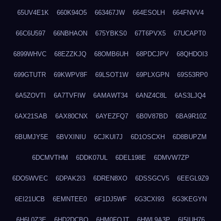
65UV4E1K
660K94O5
663467JW
664ESOLH
664FNVV4
66C6U597
66NBHAON
675YBKS0
67T6PVX5
67UCAPT0
6899WHVC
68EZZKJQ
68OMB6UH
68PDCJPV
68QHDOI3
699GTUTR
69KWPV8F
69LSOT1W
69PLXGPN
69S53RP0
6A5ZOVTI
6A7TVFIW
6AMAWT34
6ANZ4C8L
6AS3LJQ4
6AX21SAB
6AX80CNX
6AYEZFQ7
6B0V87BD
6BA9R10Z
6BUMJY5E
6BVXINIU
6CJKUI7J
6D1OSCXH
6D8BUPZM
6DCMVTHM
6DDK07UL
6DEL198E
6DMVW7ZP
6DO5WVEC
6DPAK2I3
6DREN8XO
6DSSGCV5
6EEGL9Z9
6EI21UCB
6EMNTEE0
6F1DJ5WF
6G3CXI93
6G3KEGYN
6H6L0Z3E
6HD2DCBO
6HM0FQJT
6HWL9A3P
6I5IUH76