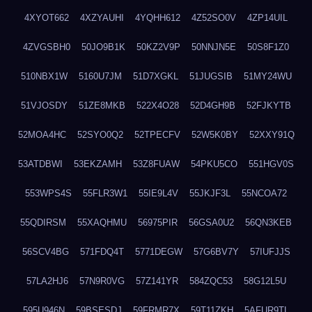
4XYOT662
4XZYAUHI
4YQHH612
4Z52SO0V
4ZP14UIL
4ZVGSBH0
50JO9B1K
50KZ2V9P
50NNJN5E
50S8F1Z0
510NBX1W
5160U7JM
51D7XGKL
51JUGSIB
51MY24WU
51VJOSDY
51ZE8MKB
522X4O28
52D4GH9B
52FJKYTB
52MOA4HC
52SYO0Q2
52TPECFV
52W5K0BY
52XXY91Q
53ATDBWI
53EKZAMH
53Z8FUAW
54PKU5CO
551HGV0S
553WPS4S
55FLR3W1
55IE9L4V
55JKJF3L
55NCOA72
55QDIRSM
55XAQHMU
56975PIR
56GSA0U2
56QN3KEB
56SCV4BG
571FDQ4T
5771DEGW
57G6BV7Y
57IUFJJS
57LA2HJ6
57N9R0VG
57Z141YR
584ZQC53
58G12L5U
595U946N
59BSESDJ
59FRMR7X
59T11ZKH
5AFUR9TL