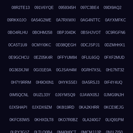
08R2TE13
091V6YQE
0959345H
097C3BE4
09DI9AQ2
09RKK0JO
0A54G2WE
0A7RXWXI
0AG4NTTC
0AYXMFKC
0BO4RLHU
0BOHM258
0BPJ04DK
0BSHJVOT
0C9RGFN6
0CA5T1U9
0CMYI0KC
0D38QEGH
0DCJSPJ1
0DZMHHX1
0E9GCHCU
0EZ05K4R
0FFYUM84
0FLIL6GQ
0FXF2MUD
0G363XJW
0GI31E0A
0GJSAH4M
0GRH7XSL
0H17NT32
0H7Y9RRM
0H9OI0N1
0HYK5SEI
0IA5RSJ3
0IF4Y4UQ
0IM5QCNL
0IUZL33Y
0J6YMSQ9
0JAWX05J
0JMG9NJH
0JX5HAPI
0JXDX9ZM
0K8I19RD
0KA2KHRR
0KCE9EJG
0KFC83WS
0KHXDLT8
0KO7R0BZ
0LA240G7
0LIQ91PM
0LPY3G1Z
0LTLQ0B4
0M40H0CT
0MCMJJJP
0N1LZI50