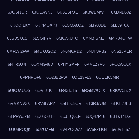
6JGSI1UR
6JQL3WKJ
6K3EBPX1
6K3WDMWT
6KDND60Z
6KOOILKY
6KPMGXPJ
6LGMA8OZ
6LI78JDL
6LL59T6X
6LSD5KCS
6LSGIF7V
6MC7XUTQ
6MNBISNE
6MRU4GHW
6MRWI2FW
6MUKQ2Q2
6N6MCPD2
6N8H9PB2
6NS1JPER
6NTR3U7I
6OXMG49D
6PHYGAFF
6PM1Z7A5
6PO2WC0X
6PPNPOF5
6Q23B2FW
6QE19FL3
6QEEKCMR
6QKOAUOS
6QVIJ1K1
6R431JL5
6RGMWOLX
6RKWC57X
6RMKNV3X
6RV8LARZ
6SBTC8OR
6T3R3AJM
6TKE2JE3
6TPRWJZM
6U06OJTH
6UJEQ0CF
6UQ42P16
6UTK14DG
6UU9ROQK
6UZUZF6L
6V4POCW2
6V6FZLKN
6VJVHI57