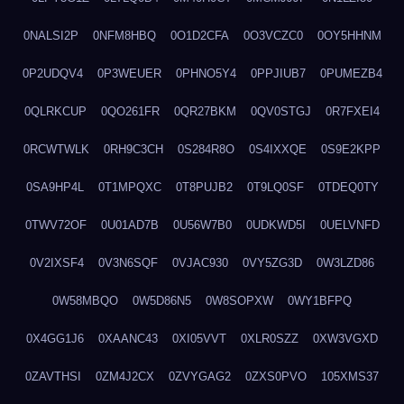
0NALSI2P
0NFM8HBQ
0O1D2CFA
0O3VCZC0
0OY5HHNM
0P2UDQV4
0P3WEUER
0PHNO5Y4
0PPJIUB7
0PUMEZB4
0QLRKCUP
0QO261FR
0QR27BKM
0QV0STGJ
0R7FXEI4
0RCWTWLK
0RH9C3CH
0S284R8O
0S4IXXQE
0S9E2KPP
0SA9HP4L
0T1MPQXC
0T8PUJB2
0T9LQ0SF
0TDEQ0TY
0TWV72OF
0U01AD7B
0U56W7B0
0UDKWD5I
0UELVNFD
0V2IXSF4
0V3N6SQF
0VJAC930
0VY5ZG3D
0W3LZD86
0W58MBQO
0W5D86N5
0W8SOPXW
0WY1BFPQ
0X4GG1J6
0XAANC43
0XI05VVT
0XLR0SZZ
0XW3VGXD
0ZAVTHSI
0ZM4J2CX
0ZVYGAG2
0ZXS0PVO
105XMS37