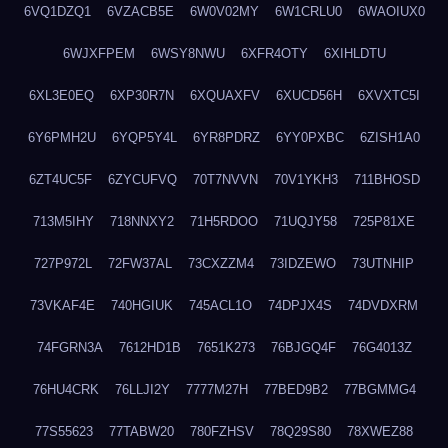
6VQ1DZQ1
6VZACB5E
6W0V02MY
6W1CRLU0
6WAOIUX0
6WJXFPEM
6WSY8NWU
6XFR4OTY
6XIHLDTU
6XL3E0EQ
6XP30R7N
6XQUAXFV
6XUCD56H
6XVXTC5I
6Y6PMH2U
6YQP5Y4L
6YR8PDRZ
6YY0PXBC
6ZISH1A0
6ZT4UC5F
6ZYCUFVQ
70T7NVVN
70V1YKH3
711BHOSD
713M5IHY
718NNXY2
71H5RDOO
71UQJY58
725P81XE
727P972L
72FW37AL
73CXZZM4
73IDZEWO
73UTNHIP
73VKAF4E
740HGIUK
745ACL1O
74DPJX4S
74DVDXRM
74FGRN3A
7612HD1B
7651K273
76BJGQ4F
76G4013Z
76HU4CRK
76LLJI2Y
7777M27H
77BED9B2
77BGMMG4
77S55623
77TABW20
780FZHSV
78Q29S80
78XWEZ88