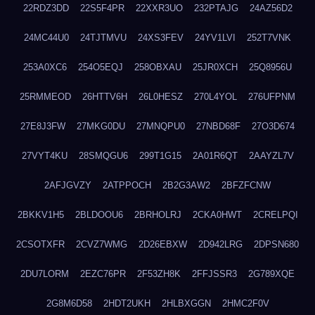
22RDZ3DD
22S5F4PR
22XXR3UO
232PTAJG
24AZ56D2
24MC44U0
24TJTMVU
24XS3FEV
24YV1LVI
252T7VNK
253A0XC6
254O5EQJ
258OBXAU
25JR0XCH
25Q8956U
25RMMEOD
26HTTV6H
26L0HESZ
270L4YOL
276UFPNM
27E8J3FW
27MKG0DU
27MNQPU0
27NBD68F
27O3D674
27VYT4KU
28SMQGU6
299T1G15
2A01R6QT
2AAYZL7V
2AFJGVZY
2ATPPOCH
2B2G3AW2
2BFZFCNW
2BKKV1H5
2BLDOOU6
2BRHOLRJ
2CKA0HWT
2CRELPQI
2CSOTXFR
2CVZ7WMG
2D26EBXW
2D942LRG
2DPSN680
2DU7LORM
2EZC76PR
2F53ZH8K
2FFJSSR3
2G789XQE
2G8M6D58
2HDT2UKH
2HLBXGGN
2HMC2F0V