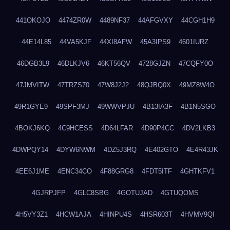
441OKOJO
4474ZR0W
4489NF37
44AFGVXY
44CGH1H9
44E14L85
44VA5KJF
44XI8AFW
45A3IPS9
4601IURZ
46DGB3L9
46DLKJV6
46KT56QV
4728GJZN
47CQFY0O
47JMVITW
47TRZS70
47W8J2J2
48QJBQ0X
49MZ8W4O
49R1GYE9
49SPF3MJ
49WWVPJU
4B13IA3F
4B1N5SGO
4BOKJ6KQ
4C9HCESS
4D64LFAR
4D90P4CC
4DV2LKB3
4DWPQY14
4DYW6NWM
4DZ5J3RQ
4E402GTO
4E4R43JK
4EE6J1ME
4ENC34CO
4F88GRG8
4FDT5ITF
4GHTKFV1
4GJRPJFP
4GLC8SBG
4GOTUJAD
4GTUQOMS
4H5VY3Z1
4HCW1AJA
4HINPU4S
4HSR603T
4HVMV9QI