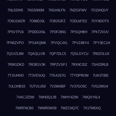
7NL020H5
7NS5N00M
7NSA9LFN
7NZIGFWV
7O15HQUY
7O6U1WZR
7O89DJ0L
7OB253FZ
7ODLM7D2
7OY8DOTS
7P5VTP24
7PDDGXNL
7PDF28N1
7PISQHBH
7PKT2VUV
7PN5ZVPO
7PS4XQMK
7PVQC4XL
7PVZ4BY4
7PY3EC1H
7Q1VZL8M
7QAQLLVB
7QP7DLC5
7QSLGYCU
7R0ZOLUX
7R9IGDKD
7ROB1V3K
7RPZVSPJ
7RX9CIDZ
7SH2DRLB
7T1IUHHO
7T3VE5UQ
7TKA257G
7TYDPROM
7UA3TIBE
7ULOHB33
7UTVLU59
7V2MI6BF
7V37GO5C
7V513WU4
7VACJZDW
7WHDQ1JB
7WHY4Z0N
7WQXY6L4
7WRFNCB0
7WWR3W39
7WZCNQ7C
7X1TM5XQ