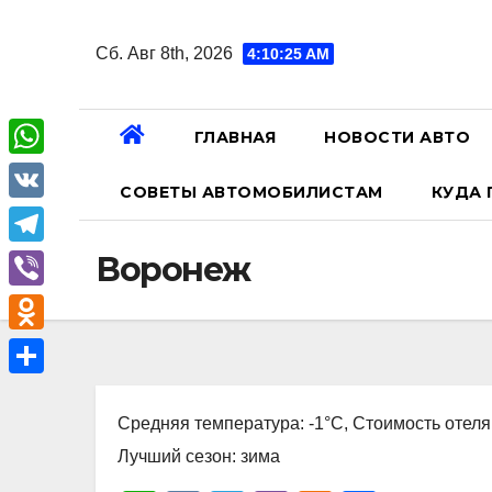
Перейти
к
Сб. Авг 8th, 2026
4:10:26 AM
содержанию
ГЛАВНАЯ
НОВОСТИ АВТО
W
СОВЕТЫ АВТОМОБИЛИСТАМ
КУДА 
h
V
a
K
T
Воронеж
t
e
V
s
l
i
A
O
e
b
p
d
О
g
e
p
n
Средняя температура: -1°C, Стоимость отеля
т
r
r
o
Лучший сезон: зима
п
a
k