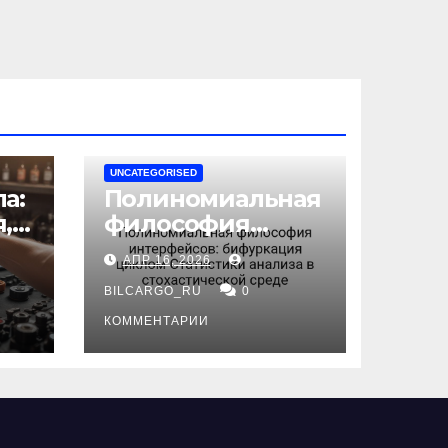
UNCATEGORISED
а:
Полиномиальная
,
философия
интерфейсов:
АПР 16, 2026
бифуркация
циклом
BILCARGO_RU
0
ов
Статистики
КОММЕНТАРИИ
анализа в
стохастической
среде