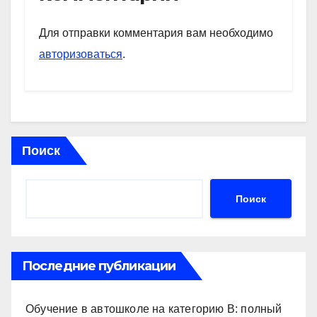
A
a
kl
в
p
m
a
и
Для отправки комментария вам необходимо
p
ss
ть
авторизоваться
.
ni
ki
Поиск
Поиск
Последние публикации
Обучение в автошколе на категорию В: полный