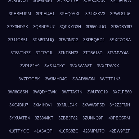
3OBDFAXI
3OE9P0KI
3OPSZTYE
3OSK46GW
3P20H0VW
3PEBEUPM
3PFEI4E1
3PHQ0AXL
3PJX8KV3
3PWL81U6
3PX3NDPK
3QBNPSU7
3QPKYD3H
3R660UUO
3R8OBY8R
3RJJOB51
3RM5TAUQ
3RV0N612
3SRBQEDJ
3SXFZOBA
3TBVTN7Z
3TFI7CJL
3TKFBN73
3TTB618D
3TVMVY4A
3VPL82H9
3VS14DKC
3VX5WW8T
3VXFRWKX
3VZRTGEK
3W3MHD4O
3WAD8W9N
3WDTF1N3
3WI8G8SN
3WQDYCWK
3WTTA97N
3WU70G19
3X71FE60
3XC4DIU7
3XMIH0VI
3XMLLD4K
3XWW9P5D
3Y2Z2FMH
3YXUATB4
3Z3344KT
3ZBBJF82
3ZUNKQ9P
40PEO5RM
418TPYOG
41A6AQPI
41CR68ZC
428MPM7O
42EW9PZP