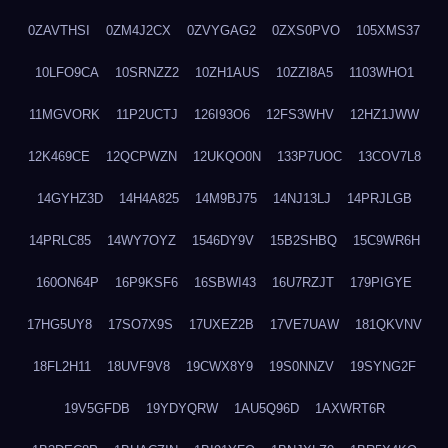
0ZAVTHSI
0ZM4J2CX
0ZVYGAG2
0ZXS0PVO
105XMS37
10LFO9CA
10SRNZZ2
10ZH1AUS
10ZZI8A5
1103WHO1
11MGVORK
11P2UCTJ
126I93O6
12FS3WHV
12HZ1JWW
12K469CE
12QCPWZN
12UKQO0N
133P7UOC
13COV7L8
14GYHZ3D
14H4A825
14M9BJ75
14NJ13LJ
14PRJLGB
14PRLC85
14WY7OYZ
1546DY9V
15B2SHBQ
15C9WR6H
160ON64P
16P9KSF6
16SBWI43
16U7RZJT
179PIGYE
17HG5UY8
17SO7X9S
17UXEZ2B
17VE7UAW
181QKVNV
18FL2H11
18UVF9V8
19CWX8Y9
19S0NNZV
19SYNG2F
19V5GFDB
19YDYQRW
1AU5Q96D
1AXWRT6R