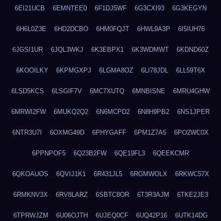
6EI21UCB
6EMNTEE0
6F1DJ5WF
6G3CXI93
6G3KEGYN
6H6L0Z3E
6HD2DCBO
6HM0FQJT
6HWL9A3P
6I5IUH76
6JGSI1UR
6JQL3WKJ
6K3EBPX1
6K3WDMWT
6KDND60Z
6KOOILKY
6KPMGXPJ
6LGMA8OZ
6LI78JDL
6LL59T6X
6LSD5KCS
6LSGIF7V
6MC7XUTQ
6MNBISNE
6MRU4GHW
6MRWI2FW
6MUKQ2Q2
6N6MCPD2
6N8H9PB2
6NS1JPER
6NTR3U7I
6OXMG49D
6PHYGAFF
6PM1Z7A5
6PO2WC0X
6PPNPOF5
6Q23B2FW
6QE19FL3
6QEEKCMR
6QKOAUOS
6QVIJ1K1
6R431JL5
6RGMWOLX
6RKWC57X
6RMKNV3X
6RV8LARZ
6SBTC8OR
6T3R3AJM
6TKE2JE3
6TPRWJZM
6U06OJTH
6UJEQ0CF
6UQ42P16
6UTK14DG