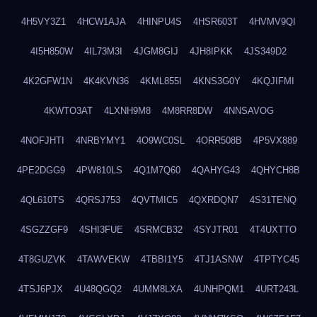
4H5VY3Z1
4HCW1AJA
4HINPU4S
4HSR603T
4HVMV9QI
4I5H850W
4IL73M3I
4JGM8GIJ
4JH8IPKK
4JS349D2
4K2GFW1N
4K4KVN36
4KML855I
4KNS3G0Y
4KQJIFMI
4KWTO3AT
4LXNH9M8
4M8RR8DW
4NNSAVOG
4NOFJHTI
4NRBYMY1
4O9WC0SL
4ORR508B
4P5VX889
4PE2DGG9
4PW810LS
4Q1M7Q60
4QAHYG43
4QHYCH8B
4QL610TS
4QRSJ753
4QVTMIC5
4QXRDQN7
4S31TENQ
4SGZZGF9
4SHI3FUE
4SRMCB32
4SYJTR01
4T4UXTTO
4T8GUZVK
4TAWVEKW
4TBBI1Y5
4TJ1ASNW
4TPTYC45
4TSJ6PJX
4U48QGQ2
4UMM8LXA
4UNHPQM1
4URT243L