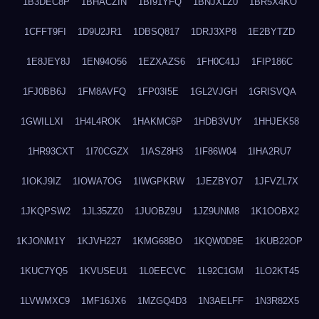
1B3DEC8P
1BHACZIN
1BI91YFQ
1BNJXLZ0
1BR5X4KO
1CFFT9FI
1D9U2JR1
1DBSQ817
1DRJ3XP8
1E2BYTZD
1E8JEY8J
1EN94O56
1EZXAZS6
1FH0C41J
1FIP186C
1FJ0BB6J
1FM8AVFQ
1FP03I5E
1GL2VJGH
1GRISVQA
1GWILLXI
1H4L4ROK
1HAKMC6P
1HDB3VUY
1HHJEK58
1HR93CXT
1I70CGZX
1IASZ8H3
1IF86W04
1IHA2RU7
1IOKJ9IZ
1IOWA7OG
1IWGPKRW
1JEZBYO7
1JFVZL7X
1JKQPSW2
1JL35ZZ0
1JUOBZ9U
1JZ9UNM8
1K1OOBX2
1KJONM1Y
1KJVH227
1KMG68BO
1KQW0D9E
1KUB22OP
1KUC7YQ5
1KVUSEU1
1L0EECVC
1L92C1GM
1LO2KT45
1LVWMXC9
1MF16JX6
1MZGQ4D3
1N3AELFF
1N3R82X5