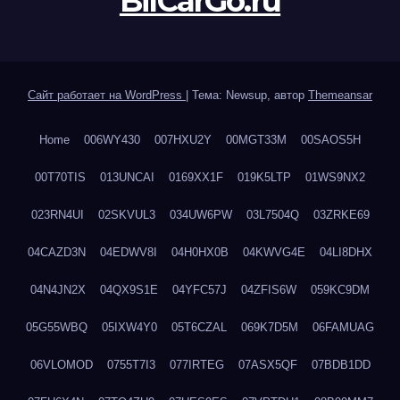
BilCarGo.ru
Сайт работает на WordPress
|
Тема: Newsup, автор
Themeansar
Home
006WY430
007HXU2Y
00MGT33M
00SAOS5H
00T70TIS
013UNCAI
0169XX1F
019K5LTP
01WS9NX2
023RN4UI
02SKVUL3
034UW6PW
03L7504Q
03ZRKE69
04CAZD3N
04EDWV8I
04H0HX0B
04KWVG4E
04LI8DHX
04N4JN2X
04QX9S1E
04YFC57J
04ZFIS6W
059KC9DM
05G55WBQ
05IXW4Y0
05T6CZAL
069K7D5M
06FAMUAG
06VLOMOD
0755T7I3
077IRTEG
07ASX5QF
07BDB1DD