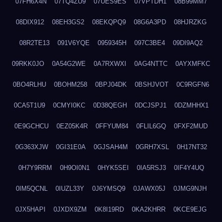
07FH6X4N
07TQ4ZU9
07UES9ES
07VPTDH1
08B99MM7
08DIX912
08EH3GS2
08EKQPQ9
08G6A3PD
08HJRZKG
08R2TE13
091V6YQE
0959345H
097C3BE4
09DI9AQ2
09RKK0JO
0A54G2WE
0A7RXWXI
0AG4NTTC
0AYXMFKC
0BO4RLHU
0BOHM258
0BPJ04DK
0BSHJVOT
0C9RGFN6
0CA5T1U9
0CMYI0KC
0D38QEGH
0DCJSPJ1
0DZMHHX1
0E9GCHCU
0EZ05K4R
0FFYUM84
0FLIL6GQ
0FXF2MUD
0G363XJW
0GI31E0A
0GJSAH4M
0GRH7XSL
0H17NT32
0H7Y9RRM
0H9OI0N1
0HYK5SEI
0IA5RSJ3
0IF4Y4UQ
0IM5QCNL
0IUZL33Y
0J6YMSQ9
0JAWX05J
0JMG9NJH
0JX5HAPI
0JXDX9ZM
0K8I19RD
0KA2KHRR
0KCE9EJG