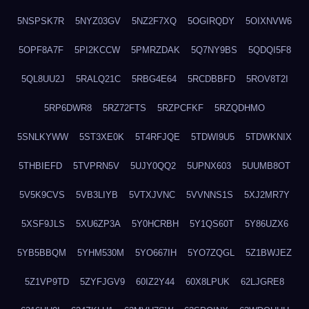
5NSPSK7R
5NYZ03GV
5NZ2F7XQ
5OGIRQDY
5OIXNVW6
5OPF8A7F
5PI2KCCW
5PMRZDAK
5Q7NY9BS
5QDQI5F8
5QL8UU2J
5RALQ21C
5RBG4E64
5RCDBBFD
5ROV8T2I
5RP6DWR8
5RZ72FTS
5RZPCFKF
5RZQDHMO
5SNLKYWW
5ST3XE0K
5T4RFJQE
5TDWI9U5
5TDWKNIX
5THBIEFD
5TVPRN5V
5UJY0QQ2
5UPNX603
5UUMB8OT
5V5K9CVS
5VB3LIYB
5VTXJVNC
5VVNNS1S
5XJ2MR7Y
5XSF9JLS
5XU6ZP3A
5Y0HCRBH
5Y1QS60T
5Y86UZX6
5YB5BBQM
5YHM530M
5YO667IH
5YO7ZQGL
5Z1BWJEZ
5Z1VP9TD
5ZYFJGV9
60IZ2Y44
60X8LPUK
62LJGRE8