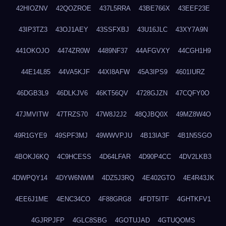
42HIOZNV
42QOZROE
437L5RRA
43BE766X
43EEF23E
43IP3TZ3
43OJ1AEY
43SSFXBJ
43U16JLC
43XY7A9N
441OKOJO
4474ZR0W
4489NF37
44AFGVXY
44CGH1H9
44E14L85
44VA5KJF
44XI8AFW
45A3IPS9
4601IURZ
46DGB3L9
46DLKJV6
46KT56QV
4728GJZN
47CQFY0O
47JMVITW
47TRZS70
47W8J2J2
48QJBQ0X
49MZ8W4O
49R1GYE9
49SPF3MJ
49WWVPJU
4B13IA3F
4B1N5SGO
4BOKJ6KQ
4C9HCESS
4D64LFAR
4D90P4CC
4DV2LKB3
4DWPQY14
4DYW6NWM
4DZ5J3RQ
4E402GTO
4E4R43JK
4EE6J1ME
4ENC34CO
4F88GRG8
4FDT5ITF
4GHTKFV1
4GJRPJFP
4GLC8SBG
4GOTUJAD
4GTUQOMS