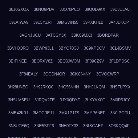
38J0SXQX
38NQ9PDV
38O70PCO
38QUD9KX
39D3U3A0
39LAIWA9
39LCYZRI
39MGWN55
39PXKH1B
3A43DKQP
3AGNJUCU
3ATCGY3X
3BKC9MX3
3BORDPAR
3BVH0QRQ
3BWP93L1
3BYQ70GJ
3C9KPDQV
3CL4BSMV
3EIFINEE
3EORXV8Z
3EQ3JWOM
3F09CZ9V
3F1DPDSC
3F84EALY
3GGDN4OR
3GKCN4NY
3GVOCWRP
3H28UNEO
3H92RKQ0
3HG56NHN
3HHJ1KQM
3HSTLPXX
3HSUVSEU
3JRQV2TE
3JX0QDYF
3LXYAX0G
3M0R5J0Y
3ME42K9J
3MOCREJ1
3MX1P1T9
3MYP6NEF
3N0IPODU
3N8UCE6Q
3NE5SFF6
3NH0FX33
3NISGAEP
3O3KQQ4F