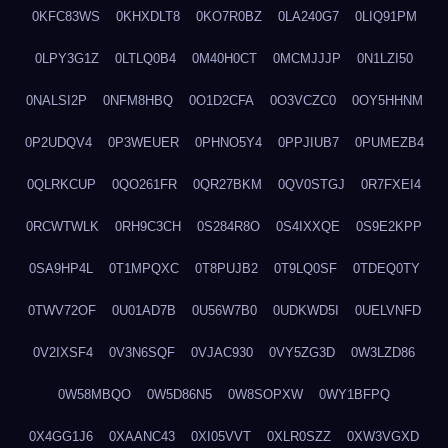
0KFC83WS
0KHXDLT8
0KO7R0BZ
0LA240G7
0LIQ91PM
0LPY3G1Z
0LTLQ0B4
0M40H0CT
0MCMJJJP
0N1LZI50
0NALSI2P
0NFM8HBQ
0O1D2CFA
0O3VCZC0
0OY5HHNM
0P2UDQV4
0P3WEUER
0PHNO5Y4
0PPJIUB7
0PUMEZB4
0QLRKCUP
0QO261FR
0QR27BKM
0QV0STGJ
0R7FXEI4
0RCWTWLK
0RH9C3CH
0S284R8O
0S4IXXQE
0S9E2KPP
0SA9HP4L
0T1MPQXC
0T8PUJB2
0T9LQ0SF
0TDEQ0TY
0TWV72OF
0U01AD7B
0U56W7B0
0UDKWD5I
0UELVNFD
0V2IXSF4
0V3N6SQF
0VJAC930
0VY5ZG3D
0W3LZD86
0W58MBQO
0W5D86N5
0W8SOPXW
0WY1BFPQ
0X4GG1J6
0XAANC43
0XI05VVT
0XLR0SZZ
0XW3VGXD