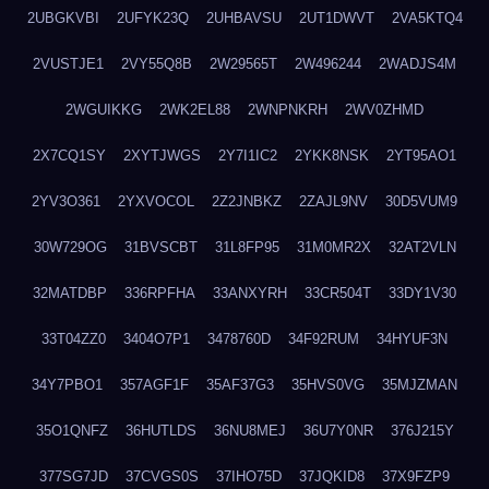
2UBGKVBI
2UFYK23Q
2UHBAVSU
2UT1DWVT
2VA5KTQ4
2VUSTJE1
2VY55Q8B
2W29565T
2W496244
2WADJS4M
2WGUIKKG
2WK2EL88
2WNPNKRH
2WV0ZHMD
2X7CQ1SY
2XYTJWGS
2Y7I1IC2
2YKK8NSK
2YT95AO1
2YV3O361
2YXVOCOL
2Z2JNBKZ
2ZAJL9NV
30D5VUM9
30W729OG
31BVSCBT
31L8FP95
31M0MR2X
32AT2VLN
32MATDBP
336RPFHA
33ANXYRH
33CR504T
33DY1V30
33T04ZZ0
3404O7P1
3478760D
34F92RUM
34HYUF3N
34Y7PBO1
357AGF1F
35AF37G3
35HVS0VG
35MJZMAN
35O1QNFZ
36HUTLDS
36NU8MEJ
36U7Y0NR
376J215Y
377SG7JD
37CVGS0S
37IHO75D
37JQKID8
37X9FZP9