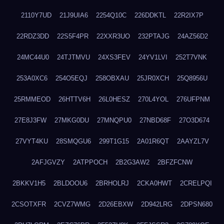
2110Y7UD
21J9UIA6
2254Q10C
226DDKTL
22R2IX7P
22RDZ3DD
22S5F4PR
22XXR3UO
232PTAJG
24AZ56D2
24MC44U0
24TJTMVU
24XS3FEV
24YV1LVI
252T7VNK
253A0XC6
254O5EQJ
258OBXAU
25JR0XCH
25Q8956U
25RMMEOD
26HTTV6H
26L0HESZ
270L4YOL
276UFPNM
27E8J3FW
27MKG0DU
27MNQPU0
27NBD68F
27O3D674
27VYT4KU
28SMQGU6
299T1G15
2A01R6QT
2AAYZL7V
2AFJGVZY
2ATPPOCH
2B2G3AW2
2BFZFCNW
2BKKV1H5
2BLDOOU6
2BRHOLRJ
2CKA0HWT
2CRELPQI
2CSOTXFR
2CVZ7WMG
2D26EBXW
2D942LRG
2DPSN680