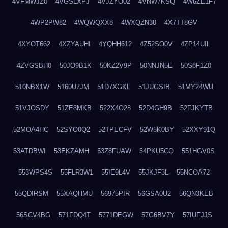
4VFMWJZ0
4VGSLXPJ
4VJZYO02
4VNW7KSQ
4W6ZE1F7
4WP2PW82
4WQWQXX8
4WXQZN38
4X7TT8GV
4XYOT662
4XZYAUHI
4YQHH612
4Z52SO0V
4ZP14UIL
4ZVGSBH0
50JO9B1K
50KZ2V9P
50NNJN5E
50S8F1Z0
510NBX1W
5160U7JM
51D7XGKL
51JUGSIB
51MY24WU
51VJOSDY
51ZE8MKB
522X4O28
52D4GH9B
52FJKYTB
52MOA4HC
52SYO0Q2
52TPECFV
52W5K0BY
52XXY91Q
53ATDBWI
53EKZAMH
53Z8FUAW
54PKU5CO
551HGV0S
553WPS4S
55FLR3W1
55IE9L4V
55JKJF3L
55NCOA72
55QDIRSM
55XAQHMU
56975PIR
56GSA0U2
56QN3KEB
56SCV4BG
571FDQ4T
5771DEGW
57G6BV7Y
57IUFJJS