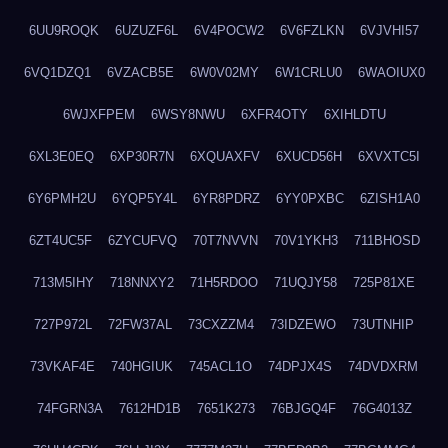
6UU9ROQK
6UZUZF6L
6V4POCW2
6V6FZLKN
6VJVHI57
6VQ1DZQ1
6VZACB5E
6W0V02MY
6W1CRLU0
6WAOIUX0
6WJXFPEM
6WSY8NWU
6XFR4OTY
6XIHLDTU
6XL3E0EQ
6XP30R7N
6XQUAXFV
6XUCD56H
6XVXTC5I
6Y6PMH2U
6YQP5Y4L
6YR8PDRZ
6YY0PXBC
6ZISH1A0
6ZT4UC5F
6ZYCUFVQ
70T7NVVN
70V1YKH3
711BHOSD
713M5IHY
718NNXY2
71H5RDOO
71UQJY58
725P81XE
727P972L
72FW37AL
73CXZZM4
73IDZEWO
73UTNHIP
73VKAF4E
740HGIUK
745ACL1O
74DPJX4S
74DVDXRM
74FGRN3A
7612HD1B
7651K273
76BJGQ4F
76G4013Z