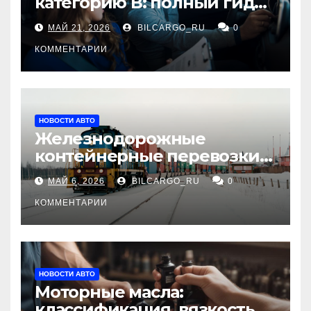
категорию В: полный гид
для будущих водителей
МАЙ 21, 2026
BILCARGO_RU
0
КОММЕНТАРИИ
НОВОСТИ АВТО
Железнодорожные
контейнерные перевозки
из Китая в Россию:
МАЙ 6, 2026
BILCARGO_RU
0
маршруты, сроки и
требования
КОММЕНТАРИИ
НОВОСТИ АВТО
Моторные масла:
классификация, вязкость и