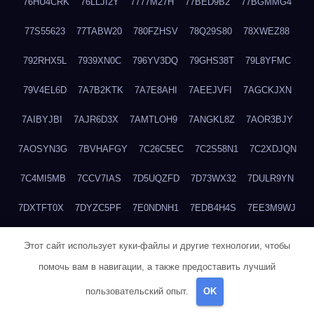
76HU4CRK
76LLJI2Y
7777M27H
77BED9B2
77BGMMG4
77S55623
77TABW20
780FZHSV
78Q29S80
78XWEZ88
792RHX5L
7939XN0C
796YV3DQ
79GHS38T
79L8YFMC
79V4EL6D
7A7B2KTK
7A7E8AHI
7AEEJVFI
7AGCKJXN
7AIBYJBI
7AJR6D3X
7AMTLOH9
7ANGKL8Z
7AOR3BJY
7AOSYN3G
7BVHAFGY
7C26C5EC
7C2S58N1
7C2XDJQN
7C4MI5MB
7CCV7IAS
7D5UQZFD
7D73WX32
7DULR9YN
7DXTFT0X
7DYZC5PF
7E0NDNH1
7EDB4H4S
7EE3M9WJ
7EUSEMEI
7EYNVZ6I
7FB2DR6D
7FE1WG6S
7FGV6NG8
Этот сайт использует куки-файлы и другие технологии, чтобы
помочь вам в навигации, а также предоставить лучший
7FKTW3MA
7FRYD8I9
7FX48QP3
7GDV0B8J
7GER99GF
пользовательский опыт.
OK
7H8E1KTR
7H8LPLGJ
7I854907
7IAYUF4X
7IRRICQI