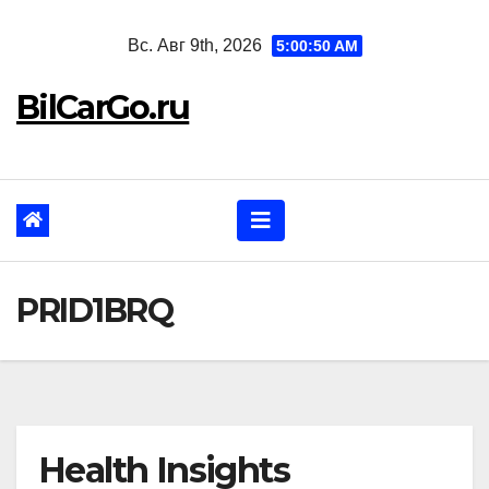
Перейти
Вс. Авг 9th, 2026
5:00:51 AM
к
содержанию
BilCarGo.ru
PRID1BRQ
Health Insights