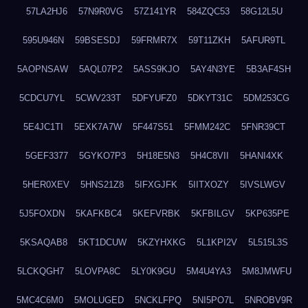
57LA2HJ6
57N9R0VG
57Z141YR
584ZQC53
58G12L5U
595U946N
59BSESDJ
59FRMR7X
59T11ZKH
5AFUR9TL
5AOPNSAW
5AQL07P2
5ASS9KJO
5AY4N3YE
5B3AF4SH
5CDCU7YL
5CWV233T
5DFYUFZ0
5DKYT31C
5DM253CG
5E4JC1TI
5EXK7A7W
5F447S51
5FMM242C
5FNR39CT
5GEF3377
5GYKO7P3
5H18E5N3
5H4C8VII
5HANI4XK
5HER0XEV
5HNS21Z8
5IFXGJFK
5IITXOZY
5IVSLWGV
5J5FOXDN
5KAFKBC4
5KEFVRBK
5KFBILGV
5KP635PE
5KSAQAB8
5KT1DCUW
5KZYHXKG
5L1KPI2V
5L515L3S
5LCKQGH7
5LOVPA8C
5LY0K9GU
5M4U4YA3
5M8JMWFU
5MC4C6M0
5MOLUGED
5NCKLFPQ
5NI5PO7L
5NROBV9R