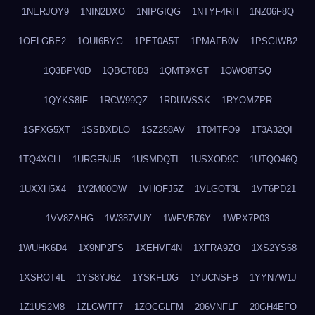
1NERJOY9
1NIN2DXO
1NIPGIQG
1NTYF4RH
1NZ06F8Q
1OELGBE2
1OUI6BYG
1PET0A5T
1PMAFB0V
1PSGIWB2
1Q3BPV0D
1QBCT8D3
1QMT9XGT
1QWO8TSQ
1QYKS8IF
1RCW99QZ
1RDUWSSK
1RYOMZPR
1SFXG5XT
1SSBXDLO
1SZ258AV
1T04TFO9
1T3A32QI
1TQ4XCLI
1URGFNU5
1USMDQTI
1USXOD9C
1UTQO46Q
1UXXH5X4
1V2M00OW
1VHOFJ5Z
1VLGOT3L
1VT6PD21
1VV8ZAHG
1W387VUY
1WFVB76Y
1WPX7P03
1WUHK6D4
1X9NP2FS
1XEHVF4N
1XFRA9ZO
1XS2YS68
1XSROT4L
1YS8YJ6Z
1YSKFL0G
1YUCNSFB
1YYN7W1J
1Z1US2M8
1ZLGWTF7
1ZOCGLFM
206VNFLF
20GH4EFO