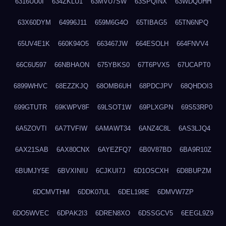
6316UU0I
634ZKLU1
63MVU7SW
63SPQINX
63WDQUHH
63X60DYM
64996J11
659M6G4O
65TIBAG5
65TN6NPQ
65UV4E1K
660K94O5
663467JW
664ESOLH
664FNVV4
66C6U597
66NBHAON
675YBKS0
67T6PVX5
67UCAPT0
6899WHVC
68EZZKJQ
68OMB6UH
68PDCJPV
68QHDOI3
699GTUTR
69KWPV8F
69LSOT1W
69PLXGPN
69S53RP0
6A5ZOVTI
6A7TVFIW
6AMAWT34
6ANZ4C8L
6AS3LJQ4
6AX21SAB
6AX80CNX
6AYEZFQ7
6B0V87BD
6BA9R10Z
6BUMJY5E
6BVXINIU
6CJKUI7J
6D1OSCXH
6D8BUPZM
6DCMVTHM
6DDK07UL
6DEL198E
6DMVW7ZP
6DO5WVEC
6DPAK2I3
6DREN8XO
6DSSGCV5
6EEGL9Z9