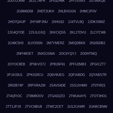
2DU7LORM
2EZC76PR
2F53ZH8K
2FFJSSR3
2G789XQE
2G8M6D58
2HDT2UKH
2HLBXGGN
2HMC2F0V
2HO7QAUP
2HYWPJNU
2IIHI162
2J4TVL9Q
2JDKS9WZ
2JG4QYDE
2JSJLGSQ
2KKCIQS5
2KL1TDVU
2LCI7CW6
2LN9C5H3
2LVOI55N
2M7YMERZ
2MIQDBKK
2N165DB2
2NFH8OET
2NXDJSMA
2OC6YQYJ
2ODHTNIQ
2OYOC8EB
2P5KVO7J
2PB26F91
2PFU2MB3
2PGICZT7
2PJA33U1
2PK01RCU
2Q6V9UEG
2QFIABDG
2QYABSTR
2R02B74P
2RPXRAZM
2SAV54DE
2SS1XHM0
2T0TIR21
2T4QFIOC
2T8M8OOV
2TGAD2ZO
2TMUAAY5
2TOT3HO1
2TT1JPJ0
2TVCNBU8
2TWC2CET
2U1JCAWR
2UABCBNW