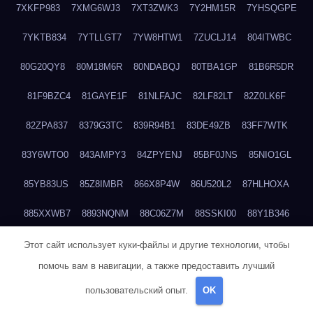
7XKFP983
7XMG6WJ3
7XT3ZWK3
7Y2HM15R
7YHSQGPE
7YKTB834
7YTLLGT7
7YW8HTW1
7ZUCLJ14
804ITWBC
80G20QY8
80M18M6R
80NDABQJ
80TBA1GP
81B6R5DR
81F9BZC4
81GAYE1F
81NLFAJC
82LF82LT
82Z0LK6F
82ZPA837
8379G3TC
839R94B1
83DE49ZB
83FF7WTK
83Y6WTO0
843AMPY3
84ZPYENJ
85BF0JNS
85NIO1GL
85YB83US
85Z8IMBR
866X8P4W
86U520L2
87HLHOXA
885XXWB7
8893NQNM
88C06Z7M
88SSKI00
88Y1B346
88ZYQON6
88ZZ29JA
895NL72T
89WVKQCH
8A6B5EEP
Этот сайт использует куки-файлы и другие технологии, чтобы
помочь вам в навигации, а также предоставить лучший
8BBJWQMN
8BJPIIGO
8BSWANL0
8BVB056I
8BZT9YKF
пользовательский опыт.
OK
8BZZZWSD
8C2C6QL5
8C6H1X9Q
8CEG9O6P
8CFDQ2M4