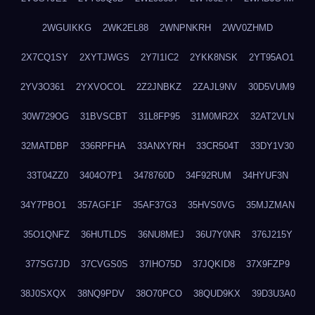
2WGUIKKG
2WK2EL88
2WNPNKRH
2WV0ZHMD
2X7CQ1SY
2XYTJWGS
2Y7I1IC2
2YKK8NSK
2YT95AO1
2YV3O361
2YXVOCOL
2Z2JNBKZ
2ZAJL9NV
30D5VUM9
30W729OG
31BVSCBT
31L8FP95
31M0MR2X
32AT2VLN
32MATDBP
336RPFHA
33ANXYRH
33CR504T
33DY1V30
33T04ZZ0
3404O7P1
3478760D
34F92RUM
34HYUF3N
34Y7PBO1
357AGF1F
35AF37G3
35HVS0VG
35MJZMAN
35O1QNFZ
36HUTLDS
36NU8MEJ
36U7Y0NR
376J215Y
377SG7JD
37CVGS0S
37IHO75D
37JQKID8
37X9FZP9
38J0SXQX
38NQ9PDV
38O70PCO
38QUD9KX
39D3U3A0