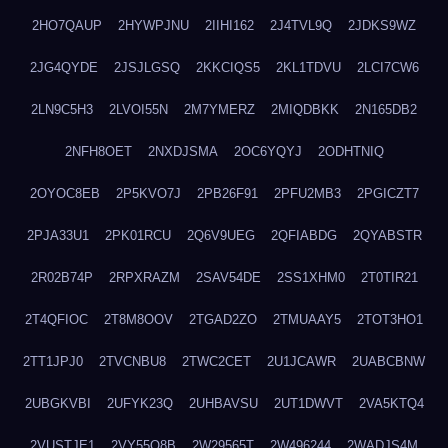
2HO7QAUP
2HYWPJNU
2IIHI162
2J4TVL9Q
2JDKS9WZ
2JG4QYDE
2JSJLGSQ
2KKCIQS5
2KL1TDVU
2LCI7CW6
2LN9C5H3
2LVOI55N
2M7YMERZ
2MIQDBKK
2N165DB2
2NFH8OET
2NXDJSMA
2OC6YQYJ
2ODHTNIQ
2OYOC8EB
2P5KVO7J
2PB26F91
2PFU2MB3
2PGICZT7
2PJA33U1
2PK01RCU
2Q6V9UEG
2QFIABDG
2QYABSTR
2R02B74P
2RPXRAZM
2SAV54DE
2SS1XHM0
2T0TIR21
2T4QFIOC
2T8M8OOV
2TGAD2ZO
2TMUAAY5
2TOT3HO1
2TT1JPJ0
2TVCNBU8
2TWC2CET
2U1JCAWR
2UABCBNW
2UBGKVBI
2UFYK23Q
2UHBAVSU
2UT1DWVT
2VA5KTQ4
2VUSTJE1
2VY55Q8B
2W29565T
2W496244
2WADJS4M