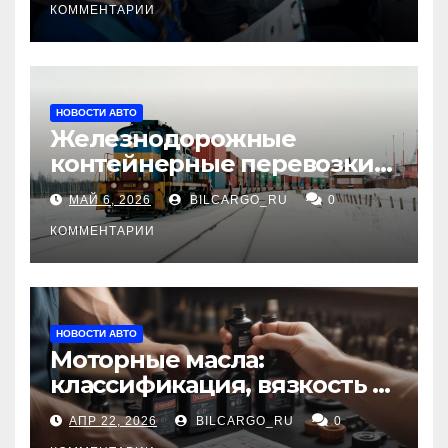
КОММЕНТАРИИ
НОВОСТИ АВТО
Железнодорожные
контейнерные перевозки
из Китая в Россию:
МАЙ 6, 2026
BILCARGO_RU
0
маршруты, сроки и
требования
КОММЕНТАРИИ
НОВОСТИ АВТО
Моторные масла:
классификация, вязкость и
рекомендации по выбору
АПР 22, 2026
BILCARGO_RU
0
для различных типов