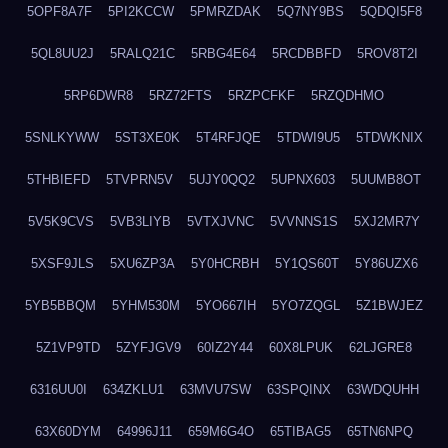
5OPF8A7F
5PI2KCCW
5PMRZDAK
5Q7NY9BS
5QDQI5F8
5QL8UU2J
5RALQ21C
5RBG4E64
5RCDBBFD
5ROV8T2I
5RP6DWR8
5RZ72FTS
5RZPCFKF
5RZQDHMO
5SNLKYWW
5ST3XE0K
5T4RFJQE
5TDWI9U5
5TDWKNIX
5THBIEFD
5TVPRN5V
5UJY0QQ2
5UPNX603
5UUMB8OT
5V5K9CVS
5VB3LIYB
5VTXJVNC
5VVNNS1S
5XJ2MR7Y
5XSF9JLS
5XU6ZP3A
5Y0HCRBH
5Y1QS60T
5Y86UZX6
5YB5BBQM
5YHM530M
5YO667IH
5YO7ZQGL
5Z1BWJEZ
5Z1VP9TD
5ZYFJGV9
60IZ2Y44
60X8LPUK
62LJGRE8
6316UU0I
634ZKLU1
63MVU7SW
63SPQINX
63WDQUHH
63X60DYM
64996J11
659M6G4O
65TIBAG5
65TN6NPQ