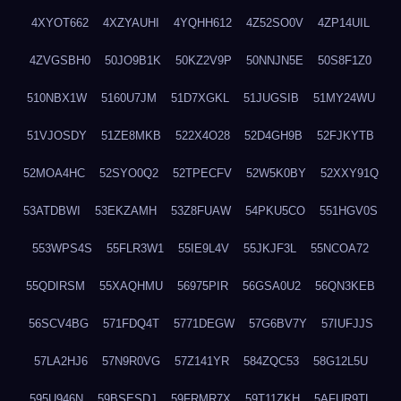
4XYOT662
4XZYAUHI
4YQHH612
4Z52SO0V
4ZP14UIL
4ZVGSBH0
50JO9B1K
50KZ2V9P
50NNJN5E
50S8F1Z0
510NBX1W
5160U7JM
51D7XGKL
51JUGSIB
51MY24WU
51VJOSDY
51ZE8MKB
522X4O28
52D4GH9B
52FJKYTB
52MOA4HC
52SYO0Q2
52TPECFV
52W5K0BY
52XXY91Q
53ATDBWI
53EKZAMH
53Z8FUAW
54PKU5CO
551HGV0S
553WPS4S
55FLR3W1
55IE9L4V
55JKJF3L
55NCOA72
55QDIRSM
55XAQHMU
56975PIR
56GSA0U2
56QN3KEB
56SCV4BG
571FDQ4T
5771DEGW
57G6BV7Y
57IUFJJS
57LA2HJ6
57N9R0VG
57Z141YR
584ZQC53
58G12L5U
595U946N
59BSESDJ
59FRMR7X
59T11ZKH
5AFUR9TL