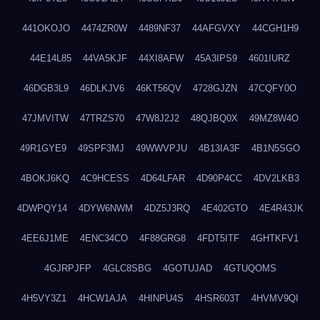
441OKOJO
4474ZR0W
4489NF37
44AFGVXY
44CGH1H9
44E14L85
44VA5KJF
44XI8AFW
45A3IPS9
4601IURZ
46DGB3L9
46DLKJV6
46KT56QV
4728GJZN
47CQFY0O
47JMVITW
47TRZS70
47W8J2J2
48QJBQ0X
49MZ8W4O
49R1GYE9
49SPF3MJ
49WWVPJU
4B13IA3F
4B1N5SGO
4BOKJ6KQ
4C9HCESS
4D64LFAR
4D90P4CC
4DV2LKB3
4DWPQY14
4DYW6NWM
4DZ5J3RQ
4E402GTO
4E4R43JK
4EE6J1ME
4ENC34CO
4F88GRG8
4FDT5ITF
4GHTKFV1
4GJRPJFP
4GLC8SBG
4GOTUJAD
4GTUQOMS
4H5VY3Z1
4HCW1AJA
4HINPU4S
4HSR603T
4HVMV9QI