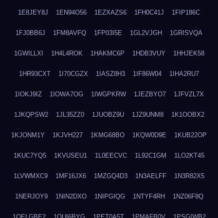
1E8JEY8J
1EN94O56
1EZXAZS6
1FH0C41J
1FIP186C
1FJ0BB6J
1FM8AVFQ
1FP03I5E
1GL2VJGH
1GRISVQA
1GWILLXI
1H4L4ROK
1HAKMC6P
1HDB3VUY
1HHJEK58
1HR93CXT
1I70CGZX
1IASZ8H3
1IF86W04
1IHA2RU7
1IOKJ9IZ
1IOWA7OG
1IWGPKRW
1JEZBYO7
1JFVZL7X
1JKQPSW2
1JL35ZZ0
1JUOBZ9U
1JZ9UNM8
1K1OOBX2
1KJONM1Y
1KJVH227
1KMG68BO
1KQW0D9E
1KUB22OP
1KUC7YQ5
1KVUSEU1
1L0EECVC
1L92C1GM
1LO2KT45
1LVWMXC9
1MF16JX6
1MZGQ4D3
1N3AELFF
1N3R82X5
1NERJOY9
1NIN2DXO
1NIPGIQG
1NTYF4RH
1NZ06F8Q
1OELGBE2
1OUI6BYG
1PET0A5T
1PMAFB0V
1PSGIWB2