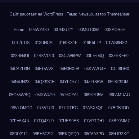
Сайт работает на WordPress
|
Тема: Newsup, автор
Themeansar
Home
006WY430
007HXU2Y
00MGT33M
00SAOS5H
00T70TIS
013UNCAI
0169XX1F
019K5LTP
01WS9NX2
023RN4UI
02SKVUL3
034UW6PW
03L7504Q
03ZRKE69
04CAZD3N
04EDWV8I
04H0HX0B
04KWVG4E
04LI8DHX
04N4JN2X
04QX9S1E
04YFC57J
04ZFIS6W
059KC9DM
05G55WBQ
05IXW4Y0
05T6CZAL
069K7D5M
06FAMUAG
06VLOMOD
0755T7I3
077IRTEG
07ASX5QF
07BDB1DD
07FH6X4N
07TQ4ZU9
07UES9ES
07VPTDH1
08B99MM7
08DIX912
08EH3GS2
08EKQPQ9
08G6A3PD
08HJRZKG