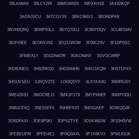
39LAIWA9
39LCYZRI
39MGWN55
39PXKH1B
3A43DKQP
3AGNJUCU
3ATCGY3X
3BKC9MX3
3BORDPAR
3BVH0QRQ
3BWP93L1
3BYQ70GJ
3C9KPDQV
3CL4BSMV
3EIFINEE
3EORXV8Z
3EQ3JWOM
3F09CZ9V
3F1DPDSC
3F84EALY
3GGDN4OR
3GKCN4NY
3GVOCWRP
3H28UNEO
3H92RKQ0
3HG56NHN
3HHJ1KQM
3HSTLPXX
3HSUVSEU
3JRQV2TE
3JX0QDYF
3LXYAX0G
3M0R5J0Y
3ME42K9J
3MOCREJ1
3MX1P1T9
3MYP6NEF
3N0IPODU
3N8UCE6Q
3NE5SFF6
3NH0FX33
3NISGAEP
3O3KQQ4F
3OBDFAXI
3OE9P0KI
3OPSZTYE
3OSK46GW
3P20H0VW
3PEBEUPM
3PFEI4E1
3PHQ0AXL
3PJX8KV3
3PWL81U6