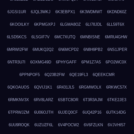
6JGSI1UR
6JQL3WKJ
6K3EBPX1
6K3WDMWT
6KDND60Z
6KOOILKY
6KPMGXPJ
6LGMA8OZ
6LI78JDL
6LL59T6X
6LSD5KCS
6LSGIF7V
6MC7XUTQ
6MNBISNE
6MRU4GHW
6MRWI2FW
6MUKQ2Q2
6N6MCPD2
6N8H9PB2
6NS1JPER
6NTR3U7I
6OXMG49D
6PHYGAFF
6PM1Z7A5
6PO2WC0X
6PPNPOF5
6Q23B2FW
6QE19FL3
6QEEKCMR
6QKOAUOS
6QVIJ1K1
6R431JL5
6RGMWOLX
6RKWC57X
6RMKNV3X
6RV8LARZ
6SBTC8OR
6T3R3AJM
6TKE2JE3
6TPRWJZM
6U06OJTH
6UJEQ0CF
6UQ42P16
6UTK14DG
6UU9ROQK
6UZUZF6L
6V4POCW2
6V6FZLKN
6VJVHI57