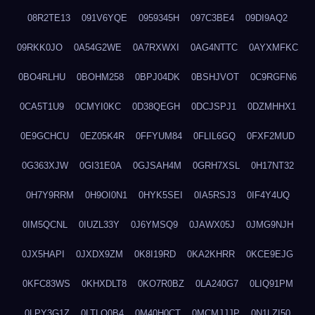
08R2TE13
091V6YQE
0959345H
097C3BE4
09DI9AQ2
09RKK0JO
0A54G2WE
0A7RXWXI
0AG4NTTC
0AYXMFKC
0BO4RLHU
0BOHM258
0BPJ04DK
0BSHJVOT
0C9RGFN6
0CA5T1U9
0CMYI0KC
0D38QEGH
0DCJSPJ1
0DZMHHX1
0E9GCHCU
0EZ05K4R
0FFYUM84
0FLIL6GQ
0FXF2MUD
0G363XJW
0GI31E0A
0GJSAH4M
0GRH7XSL
0H17NT32
0H7Y9RRM
0H9OI0N1
0HYK5SEI
0IA5RSJ3
0IF4Y4UQ
0IM5QCNL
0IUZL33Y
0J6YMSQ9
0JAWX05J
0JMG9NJH
0JX5HAPI
0JXDX9ZM
0K8I19RD
0KA2KHRR
0KCE9EJG
0KFC83WS
0KHXDLT8
0KO7R0BZ
0LA240G7
0LIQ91PM
0LPY3G1Z
0LTLQ0B4
0M40H0CT
0MCMJJJP
0N1LZI50