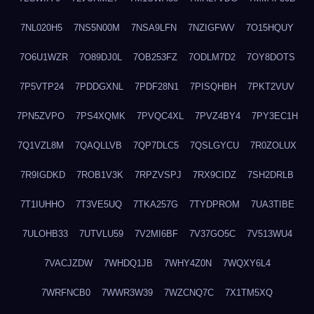
7NL020H5
7NS5N00M
7NSA9LFN
7NZIGFWV
7O15HQUY
7O6U1WZR
7O89DJ0L
7OB253FZ
7ODLM7D2
7OY8DOTS
7P5VTP24
7PDDGXNL
7PDF28N1
7PISQHBH
7PKT2VUV
7PN5ZVPO
7PS4XQMK
7PVQC4XL
7PVZ4BY4
7PY3EC1H
7Q1VZL8M
7QAQLLVB
7QP7DLC5
7QSLGYCU
7R0ZOLUX
7R9IGDKD
7ROB1V3K
7RPZVSPJ
7RX9CIDZ
7SH2DRLB
7T1IUHHO
7T3VE5UQ
7TKA257G
7TYDPROM
7UA3TIBE
7ULOHB33
7UTVLU59
7V2MI6BF
7V37GO5C
7V513WU4
7VACJZDW
7WHDQ1JB
7WHY4Z0N
7WQXY6L4
7WRFNCB0
7WWR3W39
7WZCNQ7C
7X1TM5XQ