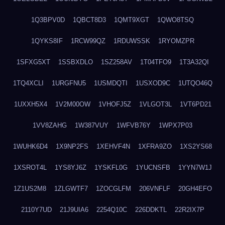
1Q3BPV0D
1QBCT8D3
1QMT9XGT
1QWO8TSQ
1QYKS8IF
1RCW99QZ
1RDUWSSK
1RYOMZPR
1SFXG5XT
1SSBXDLO
1SZ258AV
1T04TFO9
1T3A32QI
1TQ4XCLI
1URGFNU5
1USMDQTI
1USXOD9C
1UTQO46Q
1UXXH5X4
1V2M00OW
1VHOFJ5Z
1VLGOT3L
1VT6PD21
1VV8ZAHG
1W387VUY
1WFVB76Y
1WPX7P03
1WUHK6D4
1X9NP2FS
1XEHVF4N
1XFRA9ZO
1XS2YS68
1XSROT4L
1YS8YJ6Z
1YSKFL0G
1YUCNSFB
1YYN7W1J
1Z1US2M8
1ZLGWTF7
1ZOCGLFM
206VNFLF
20GH4EFO
2110Y7UD
21J9UIA6
2254Q10C
226DDKTL
22R2IX7P