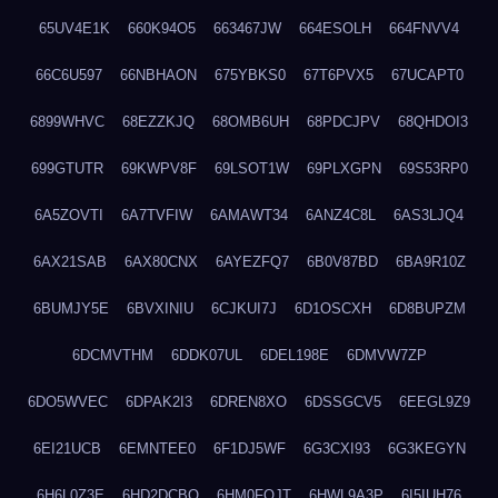
65UV4E1K
660K94O5
663467JW
664ESOLH
664FNVV4
66C6U597
66NBHAON
675YBKS0
67T6PVX5
67UCAPT0
6899WHVC
68EZZKJQ
68OMB6UH
68PDCJPV
68QHDOI3
699GTUTR
69KWPV8F
69LSOT1W
69PLXGPN
69S53RP0
6A5ZOVTI
6A7TVFIW
6AMAWT34
6ANZ4C8L
6AS3LJQ4
6AX21SAB
6AX80CNX
6AYEZFQ7
6B0V87BD
6BA9R10Z
6BUMJY5E
6BVXINIU
6CJKUI7J
6D1OSCXH
6D8BUPZM
6DCMVTHM
6DDK07UL
6DEL198E
6DMVW7ZP
6DO5WVEC
6DPAK2I3
6DREN8XO
6DSSGCV5
6EEGL9Z9
6EI21UCB
6EMNTEE0
6F1DJ5WF
6G3CXI93
6G3KEGYN
6H6L0Z3E
6HD2DCBO
6HM0FQJT
6HWL9A3P
6I5IUH76