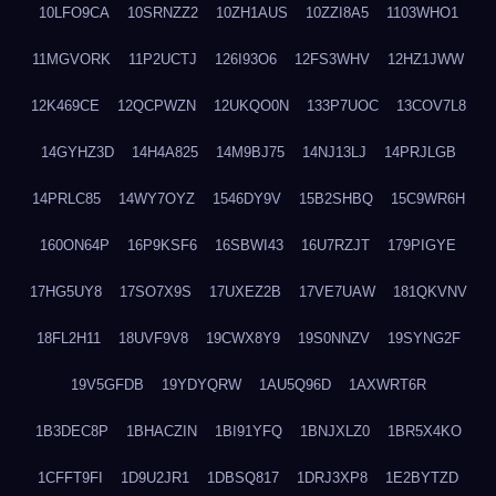
10LFO9CA
10SRNZZ2
10ZH1AUS
10ZZI8A5
1103WHO1
11MGVORK
11P2UCTJ
126I93O6
12FS3WHV
12HZ1JWW
12K469CE
12QCPWZN
12UKQO0N
133P7UOC
13COV7L8
14GYHZ3D
14H4A825
14M9BJ75
14NJ13LJ
14PRJLGB
14PRLC85
14WY7OYZ
1546DY9V
15B2SHBQ
15C9WR6H
160ON64P
16P9KSF6
16SBWI43
16U7RZJT
179PIGYE
17HG5UY8
17SO7X9S
17UXEZ2B
17VE7UAW
181QKVNV
18FL2H11
18UVF9V8
19CWX8Y9
19S0NNZV
19SYNG2F
19V5GFDB
19YDYQRW
1AU5Q96D
1AXWRT6R
1B3DEC8P
1BHACZIN
1BI91YFQ
1BNJXLZ0
1BR5X4KO
1CFFT9FI
1D9U2JR1
1DBSQ817
1DRJ3XP8
1E2BYTZD