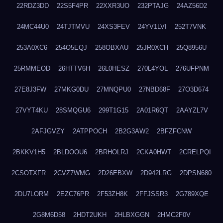
22RDZ3DD
22S5F4PR
22XXR3UO
232PTAJG
24AZ56D2
24MC44U0
24TJTMVU
24XS3FEV
24YV1LVI
252T7VNK
253A0XC6
254O5EQJ
258OBXAU
25JR0XCH
25Q8956U
25RMMEOD
26HTTV6H
26L0HESZ
270L4YOL
276UFPNM
27E8J3FW
27MKG0DU
27MNQPU0
27NBD68F
27O3D674
27VYT4KU
28SMQGU6
299T1G15
2A01R6QT
2AAYZL7V
2AFJGVZY
2ATPPOCH
2B2G3AW2
2BFZFCNW
2BKKV1H5
2BLDOOU6
2BRHOLRJ
2CKA0HWT
2CRELPQI
2CSOTXFR
2CVZ7WMG
2D26EBXW
2D942LRG
2DPSN680
2DU7LORM
2EZC76PR
2F53ZH8K
2FFJSSR3
2G789XQE
2G8M6D58
2HDT2UKH
2HLBXGGN
2HMC2F0V