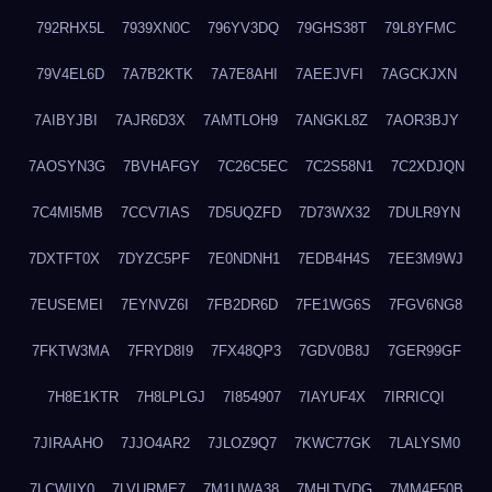
792RHX5L
7939XN0C
796YV3DQ
79GHS38T
79L8YFMC
79V4EL6D
7A7B2KTK
7A7E8AHI
7AEEJVFI
7AGCKJXN
7AIBYJBI
7AJR6D3X
7AMTLOH9
7ANGKL8Z
7AOR3BJY
7AOSYN3G
7BVHAFGY
7C26C5EC
7C2S58N1
7C2XDJQN
7C4MI5MB
7CCV7IAS
7D5UQZFD
7D73WX32
7DULR9YN
7DXTFT0X
7DYZC5PF
7E0NDNH1
7EDB4H4S
7EE3M9WJ
7EUSEMEI
7EYNVZ6I
7FB2DR6D
7FE1WG6S
7FGV6NG8
7FKTW3MA
7FRYD8I9
7FX48QP3
7GDV0B8J
7GER99GF
7H8E1KTR
7H8LPLGJ
7I854907
7IAYUF4X
7IRRICQI
7JIRAAHO
7JJO4AR2
7JLOZ9Q7
7KWC77GK
7LALYSM0
7LCWIIY0
7LVURME7
7M1UWA38
7MHLTVDG
7MM4F50B