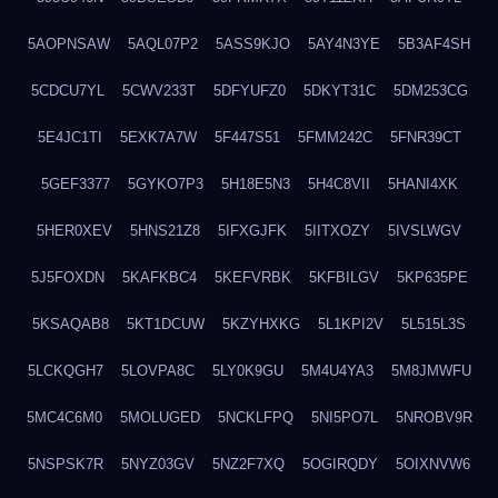
5AOPNSAW
5AQL07P2
5ASS9KJO
5AY4N3YE
5B3AF4SH
5CDCU7YL
5CWV233T
5DFYUFZ0
5DKYT31C
5DM253CG
5E4JC1TI
5EXK7A7W
5F447S51
5FMM242C
5FNR39CT
5GEF3377
5GYKO7P3
5H18E5N3
5H4C8VII
5HANI4XK
5HER0XEV
5HNS21Z8
5IFXGJFK
5IITXOZY
5IVSLWGV
5J5FOXDN
5KAFKBC4
5KEFVRBK
5KFBILGV
5KP635PE
5KSAQAB8
5KT1DCUW
5KZYHXKG
5L1KPI2V
5L515L3S
5LCKQGH7
5LOVPA8C
5LY0K9GU
5M4U4YA3
5M8JMWFU
5MC4C6M0
5MOLUGED
5NCKLFPQ
5NI5PO7L
5NROBV9R
5NSPSK7R
5NYZ03GV
5NZ2F7XQ
5OGIRQDY
5OIXNVW6