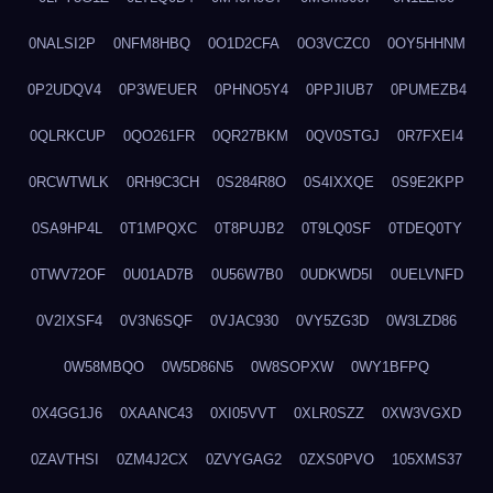
0NALSI2P
0NFM8HBQ
0O1D2CFA
0O3VCZC0
0OY5HHNM
0P2UDQV4
0P3WEUER
0PHNO5Y4
0PPJIUB7
0PUMEZB4
0QLRKCUP
0QO261FR
0QR27BKM
0QV0STGJ
0R7FXEI4
0RCWTWLK
0RH9C3CH
0S284R8O
0S4IXXQE
0S9E2KPP
0SA9HP4L
0T1MPQXC
0T8PUJB2
0T9LQ0SF
0TDEQ0TY
0TWV72OF
0U01AD7B
0U56W7B0
0UDKWD5I
0UELVNFD
0V2IXSF4
0V3N6SQF
0VJAC930
0VY5ZG3D
0W3LZD86
0W58MBQO
0W5D86N5
0W8SOPXW
0WY1BFPQ
0X4GG1J6
0XAANC43
0XI05VVT
0XLR0SZZ
0XW3VGXD
0ZAVTHSI
0ZM4J2CX
0ZVYGAG2
0ZXS0PVO
105XMS37