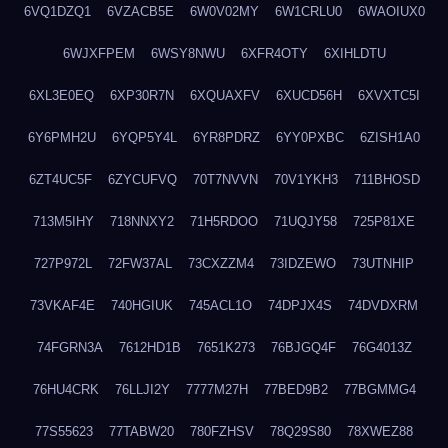
6VQ1DZQ1
6VZACB5E
6W0V02MY
6W1CRLU0
6WAOIUX0
6WJXFPEM
6WSY8NWU
6XFR4OTY
6XIHLDTU
6XL3E0EQ
6XP30R7N
6XQUAXFV
6XUCD56H
6XVXTC5I
6Y6PMH2U
6YQP5Y4L
6YR8PDRZ
6YY0PXBC
6ZISH1A0
6ZT4UC5F
6ZYCUFVQ
70T7NVVN
70V1YKH3
711BHOSD
713M5IHY
718NNXY2
71H5RDOO
71UQJY58
725P81XE
727P972L
72FW37AL
73CXZZM4
73IDZEWO
73UTNHIP
73VKAF4E
740HGIUK
745ACL1O
74DPJX4S
74DVDXRM
74FGRN3A
7612HD1B
7651K273
76BJGQ4F
76G4013Z
76HU4CRK
76LLJI2Y
7777M27H
77BED9B2
77BGMMG4
77S55623
77TABW20
780FZHSV
78Q29S80
78XWEZ88