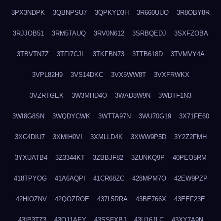
3PX3NDPK
3QBNPSU7
3QPKYD3H
3R660UUO
3R8OBY8R
3RJJOB51
3RM5TAUQ
3RV0N612
3SRBQEDJ
3SXFZOBA
3TBVTN7Z
3TFI7CJL
3TKFBN73
3TTB618D
3TVMVY4A
3VPL82H9
3VS14DKC
3VX5WW8T
3VXFRWKX
3VZRTGEK
3W3MHD4O
3WAD8W9N
3WDTF1N3
3WI8G8SN
3WQDYCWK
3WTTA97N
3WU70G19
3X71FE60
3XC4DIU7
3XMIH0VI
3XMLLD4K
3XWW9P5D
3Y2Z2FMH
3YXUATB4
3Z3344KT
3ZBBJF82
3ZUNKQ9P
40PEO5RM
418TPYOG
41A6AQPI
41CR68ZC
428MPM7O
42EW9PZP
42HIOZNV
42QOZROE
437L5RRA
43BE766X
43EEF23E
43IP3TZ3
43OJ1AEY
43SSFXBJ
43U16JLC
43XY7A9N