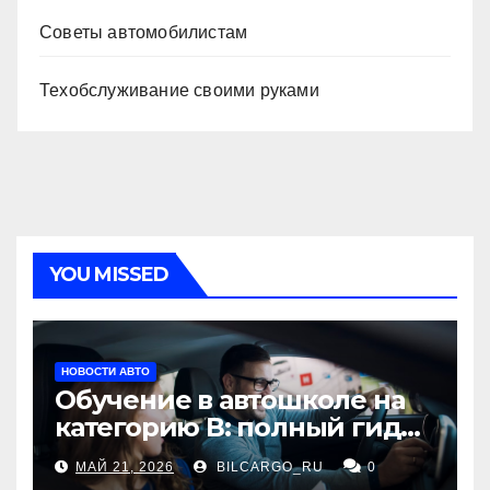
Советы автомобилистам
Техобслуживание своими руками
YOU MISSED
НОВОСТИ АВТО
Обучение в автошколе на
категорию В: полный гид
для будущих водителей
МАЙ 21, 2026
BILCARGO_RU
0