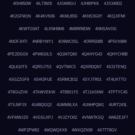
4I5H850W
4IL73M3I
4JGM8GIJ
4JH8IPKK
4JS349D2
4K2GFW1N
4K4KVN36
4KML855I
4KNS3G0Y
4KQJIFMI
4KWTO3AT
4LXNH9M8
4M8RR8DW
4NNSAVOG
4NOFJHTI
4NRBYMY1
4O9WC0SL
4ORR508B
4P5VX889
4PE2DGG9
4PW810LS
4Q1M7Q60
4QAHYG43
4QHYCH8B
4QL610TS
4QRSJ753
4QVTMIC5
4QXRDQN7
4S31TENQ
4SGZZGF9
4SHI3FUE
4SRMCB32
4SYJTR01
4T4UXTTO
4T8GUZVK
4TAWVEKW
4TBBI1Y5
4TJ1ASNW
4TPTYC45
4TSJ6PJX
4U48QGQ2
4UMM8LXA
4UNHPQM1
4URT243L
4VFMWJZ0
4VGSLXPJ
4VJZYO02
4VNW7KSQ
4W6ZE1F7
4WP2PW82
4WQWQXX8
4WXQZN38
4X7TT8GV