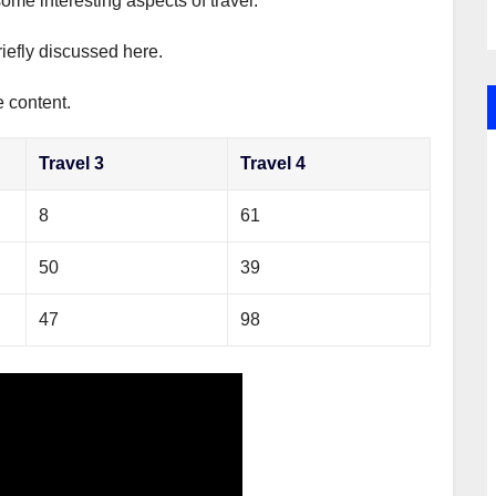
some interesting aspects of travel.
riefly discussed here.
e content.
Travel 3
Travel 4
8
61
50
39
47
98