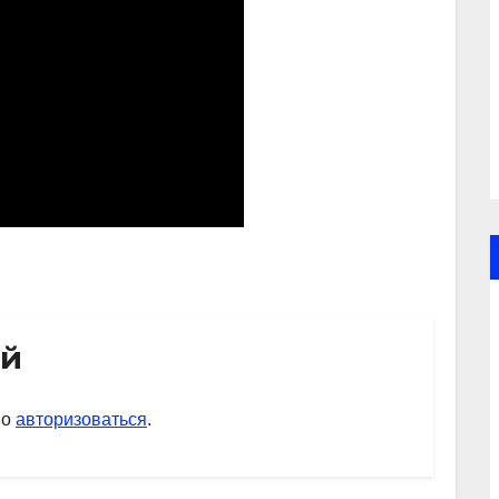
ий
мо
авторизоваться
.