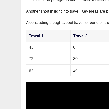
This is a short paragraph about travel. It covers 
р
m
l
а
Another short insight into travel. Key ideas are b
a
в
s
A concluding thought about travel to round off th
и
s
т
Travel 1
Travel 2
n
ь
i
43
6
k
72
80
i
97
24