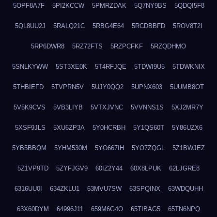
5OPF8A7F
5PI2KCCW
5PMRZDAK
5Q7NY9BS
5QDQI5F8
5QL8UU2J
5RALQ21C
5RBG4E64
5RCDBBFD
5ROV8T2I
5RP6DWR8
5RZ72FTS
5RZPCFKF
5RZQDHMO
5SNLKYWW
5ST3XE0K
5T4RFJQE
5TDWI9U5
5TDWKNIX
5THBIEFD
5TVPRN5V
5UJY0QQ2
5UPNX603
5UUMB8OT
5V5K9CVS
5VB3LIYB
5VTXJVNC
5VVNNS1S
5XJ2MR7Y
5XSF9JLS
5XU6ZP3A
5Y0HCRBH
5Y1QS60T
5Y86UZX6
5YB5BBQM
5YHM530M
5YO667IH
5YO7ZQGL
5Z1BWJEZ
5Z1VP9TD
5ZYFJGV9
60IZ2Y44
60X8LPUK
62LJGRE8
6316UU0I
634ZKLU1
63MVU7SW
63SPQINX
63WDQUHH
63X60DYM
64996J11
659M6G4O
65TIBAG5
65TN6NPQ