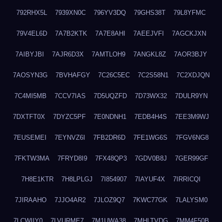
792RHX5L
7939XN0C
796YV3DQ
79GHS38T
79L8YFMC
79V4EL6D
7A7B2KTK
7A7E8AHI
7AEEJVFI
7AGCKJXN
7AIBYJBI
7AJR6D3X
7AMTLOH9
7ANGKL8Z
7AOR3BJY
7AOSYN3G
7BVHAFGY
7C26C5EC
7C2S58N1
7C2XDJQN
7C4MI5MB
7CCV7IAS
7D5UQZFD
7D73WX32
7DULR9YN
7DXTFT0X
7DYZC5PF
7E0NDNH1
7EDB4H4S
7EE3M9WJ
7EUSEMEI
7EYNVZ6I
7FB2DR6D
7FE1WG6S
7FGV6NG8
7FKTW3MA
7FRYD8I9
7FX48QP3
7GDV0B8J
7GER99GF
7H8E1KTR
7H8LPLGJ
7I854907
7IAYUF4X
7IRRICQI
7JIRAAHO
7JJO4AR2
7JLOZ9Q7
7KWC77GK
7LALYSM0
7LCWIIY0
7LVURME7
7M1UWA38
7MHLTVDG
7MM4F50B