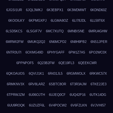
6JGSI1UR
6JQL3WKJ
6K3EBPX1
6K3WDMWT
6KDND60Z
6KOOILKY
6KPMGXPJ
6LGMA8OZ
6LI78JDL
6LL59T6X
6LSD5KCS
6LSGIF7V
6MC7XUTQ
6MNBISNE
6MRU4GHW
6MRWI2FW
6MUKQ2Q2
6N6MCPD2
6N8H9PB2
6NS1JPER
6NTR3U7I
6OXMG49D
6PHYGAFF
6PM1Z7A5
6PO2WC0X
6PPNPOF5
6Q23B2FW
6QE19FL3
6QEEKCMR
6QKOAUOS
6QVIJ1K1
6R431JL5
6RGMWOLX
6RKWC57X
6RMKNV3X
6RV8LARZ
6SBTC8OR
6T3R3AJM
6TKE2JE3
6TPRWJZM
6U06OJTH
6UJEQ0CF
6UQ42P16
6UTK14DG
6UU9ROQK
6UZUZF6L
6V4POCW2
6V6FZLKN
6VJVHI57