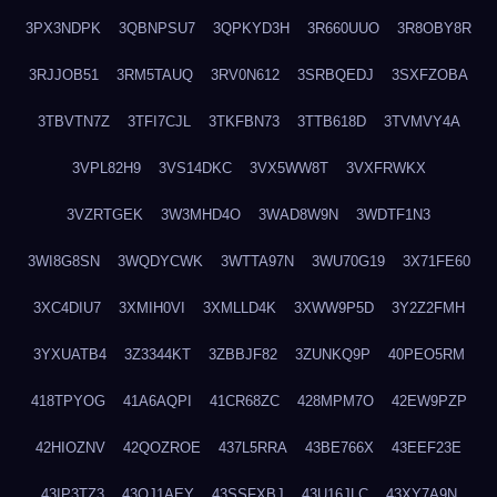
3PX3NDPK
3QBNPSU7
3QPKYD3H
3R660UUO
3R8OBY8R
3RJJOB51
3RM5TAUQ
3RV0N612
3SRBQEDJ
3SXFZOBA
3TBVTN7Z
3TFI7CJL
3TKFBN73
3TTB618D
3TVMVY4A
3VPL82H9
3VS14DKC
3VX5WW8T
3VXFRWKX
3VZRTGEK
3W3MHD4O
3WAD8W9N
3WDTF1N3
3WI8G8SN
3WQDYCWK
3WTTA97N
3WU70G19
3X71FE60
3XC4DIU7
3XMIH0VI
3XMLLD4K
3XWW9P5D
3Y2Z2FMH
3YXUATB4
3Z3344KT
3ZBBJF82
3ZUNKQ9P
40PEO5RM
418TPYOG
41A6AQPI
41CR68ZC
428MPM7O
42EW9PZP
42HIOZNV
42QOZROE
437L5RRA
43BE766X
43EEF23E
43IP3TZ3
43OJ1AEY
43SSFXBJ
43U16JLC
43XY7A9N