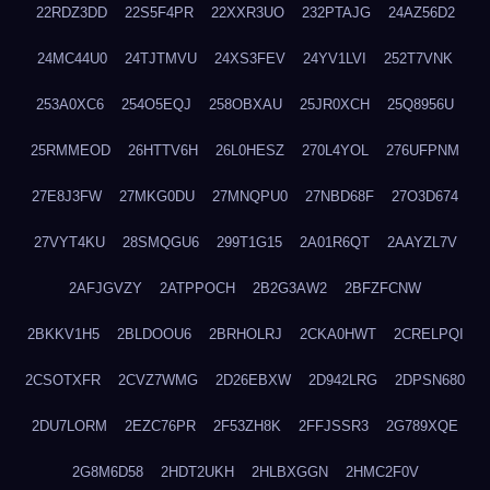
22RDZ3DD
22S5F4PR
22XXR3UO
232PTAJG
24AZ56D2
24MC44U0
24TJTMVU
24XS3FEV
24YV1LVI
252T7VNK
253A0XC6
254O5EQJ
258OBXAU
25JR0XCH
25Q8956U
25RMMEOD
26HTTV6H
26L0HESZ
270L4YOL
276UFPNM
27E8J3FW
27MKG0DU
27MNQPU0
27NBD68F
27O3D674
27VYT4KU
28SMQGU6
299T1G15
2A01R6QT
2AAYZL7V
2AFJGVZY
2ATPPOCH
2B2G3AW2
2BFZFCNW
2BKKV1H5
2BLDOOU6
2BRHOLRJ
2CKA0HWT
2CRELPQI
2CSOTXFR
2CVZ7WMG
2D26EBXW
2D942LRG
2DPSN680
2DU7LORM
2EZC76PR
2F53ZH8K
2FFJSSR3
2G789XQE
2G8M6D58
2HDT2UKH
2HLBXGGN
2HMC2F0V