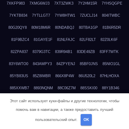
7XKFP983
7XMG6WJ3
7XT3ZWK3
7Y2HM15R
7YHSQGPE
7YKTB834
7YTLLGT7
7YW8HTW1
7ZUCLJ14
804ITWBC
80G20QY8
80M18M6R
80NDABQJ
80TBA1GP
81B6R5DR
81F9BZC4
81GAYE1F
81NLFAJC
82LF82LT
82Z0LK6F
82ZPA837
8379G3TC
839R94B1
83DE49ZB
83FF7WTK
83Y6WTO0
843AMPY3
84ZPYENJ
85BF0JNS
85NIO1GL
85YB83US
85Z8IMBR
866X8P4W
86U520L2
87HLHOXA
885XXWB7
8893NQNM
88C06Z7M
88SSKI00
88Y1B346
88ZYQON6
88ZZ29JA
895NL72T
89WVKQCH
8A6B5EEP
Этот сайт использует куки-файлы и другие технологии, чтобы
помочь вам в навигации, а также предоставить лучший
8BBJWQMN
8BJPIIGO
8BSWANL0
8BVB056I
8BZT9YKF
пользовательский опыт.
OK
8BZZZWSD
8C2C6QL5
8C6H1X9Q
8CEG9O6P
8CFDQ2M4