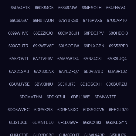
65UV4E1K
660K94O5
663467JW
664ESOLH
664FNVV4
66C6U597
66NBHAON
675YBKS0
67T6PVX5
67UCAPT0
6899WHVC
68EZZKJQ
68OMB6UH
68PDCJPV
68QHDOI3
699GTUTR
69KWPV8F
69LSOT1W
69PLXGPN
69S53RP0
6A5ZOVTI
6A7TVFIW
6AMAWT34
6ANZ4C8L
6AS3LJQ4
6AX21SAB
6AX80CNX
6AYEZFQ7
6B0V87BD
6BA9R10Z
6BUMJY5E
6BVXINIU
6CJKUI7J
6D1OSCXH
6D8BUPZM
6DCMVTHM
6DDK07UL
6DEL198E
6DMVW7ZP
6DO5WVEC
6DPAK2I3
6DREN8XO
6DSSGCV5
6EEGL9Z9
6EI21UCB
6EMNTEE0
6F1DJ5WF
6G3CXI93
6G3KEGYN
6H6L0Z3E
6HD2DCBO
6HM0FQJT
6HWL9A3P
6I5IUH76