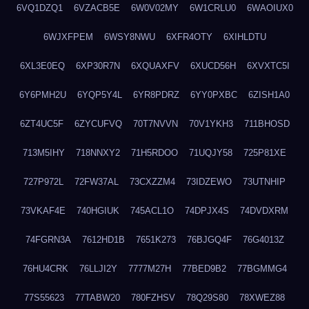
6VQ1DZQ1
6VZACB5E
6W0V02MY
6W1CRLU0
6WAOIUX0
6WJXFPEM
6WSY8NWU
6XFR4OTY
6XIHLDTU
6XL3E0EQ
6XP30R7N
6XQUAXFV
6XUCD56H
6XVXTC5I
6Y6PMH2U
6YQP5Y4L
6YR8PDRZ
6YY0PXBC
6ZISH1A0
6ZT4UC5F
6ZYCUFVQ
70T7NVVN
70V1YKH3
711BHOSD
713M5IHY
718NNXY2
71H5RDOO
71UQJY58
725P81XE
727P972L
72FW37AL
73CXZZM4
73IDZEWO
73UTNHIP
73VKAF4E
740HGIUK
745ACL1O
74DPJX4S
74DVDXRM
74FGRN3A
7612HD1B
7651K273
76BJGQ4F
76G4013Z
76HU4CRK
76LLJI2Y
7777M27H
77BED9B2
77BGMMG4
77S55623
77TABW20
780FZHSV
78Q29S80
78XWEZ88