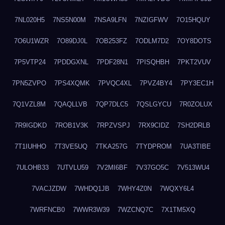
7NL020H5
7NS5N00M
7NSA9LFN
7NZIGFWV
7O15HQUY
7O6U1WZR
7O89DJ0L
7OB253FZ
7ODLM7D2
7OY8DOTS
7P5VTP24
7PDDGXNL
7PDF28N1
7PISQHBH
7PKT2VUV
7PN5ZVPO
7PS4XQMK
7PVQC4XL
7PVZ4BY4
7PY3EC1H
7Q1VZL8M
7QAQLLVB
7QP7DLC5
7QSLGYCU
7R0ZOLUX
7R9IGDKD
7ROB1V3K
7RPZVSPJ
7RX9CIDZ
7SH2DRLB
7T1IUHHO
7T3VE5UQ
7TKA257G
7TYDPROM
7UA3TIBE
7ULOHB33
7UTVLU59
7V2MI6BF
7V37GO5C
7V513WU4
7VACJZDW
7WHDQ1JB
7WHY4Z0N
7WQXY6L4
7WRFNCB0
7WWR3W39
7WZCNQ7C
7X1TM5XQ