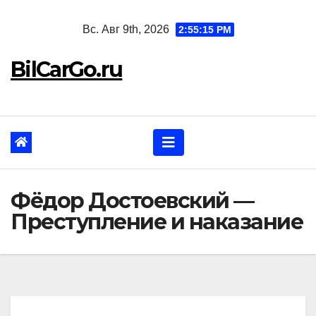
Перейти
Вс. Авг 9th, 2026
2:55:17 PM
к
содержанию
BilCarGo.ru
Фёдор Достоевский —
Преступление и наказание