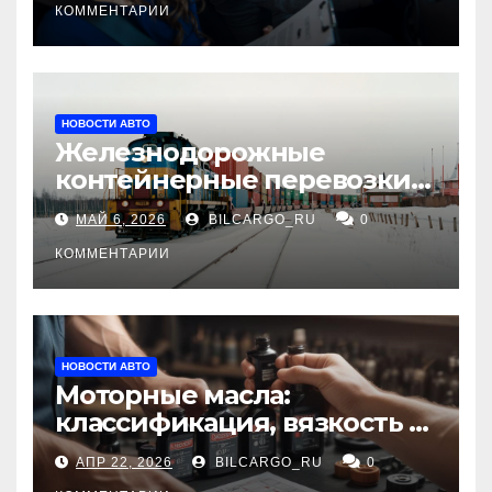
КОММЕНТАРИИ
НОВОСТИ АВТО
Железнодорожные
контейнерные перевозки
из Китая в Россию:
МАЙ 6, 2026
BILCARGO_RU
0
маршруты, сроки и
требования
КОММЕНТАРИИ
НОВОСТИ АВТО
Моторные масла:
классификация, вязкость и
рекомендации по выбору
АПР 22, 2026
BILCARGO_RU
0
для различных типов