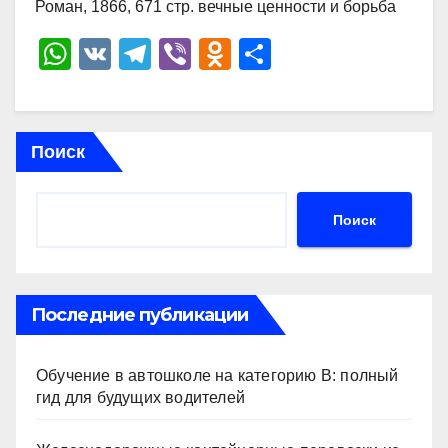
Роман, 1866, 671 стр. вечные ценности и борьба
W
V
T
Vi
O
О
h
K
el
b
d
тп
at
e
er
n
р
s
gr
o
а
Поиск
A
a
kl
в
p
m
a
и
Поиск
p
ss
ть
ni
ki
Последние публикации
Обучение в автошколе на категорию В: полный
гид для будущих водителей