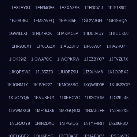
1E8JEY8J
1EN94O56
1EZXAZS6
1FH0C41J
1FIP186C
1FJ0BB6J
1FM8AVFQ
1FP03I5E
1GL2VJGH
1GRISVQA
1GWILLXI
1H4L4ROK
1HAKMC6P
1HDB3VUY
1HHJEK58
1HR93CXT
1I70CGZX
1IASZ8H3
1IF86W04
1IHA2RU7
1IOKJ9IZ
1IOWA7OG
1IWGPKRW
1JEZBYO7
1JFVZL7X
1JKQPSW2
1JL35ZZ0
1JUOBZ9U
1JZ9UNM8
1K1OOBX2
1KJONM1Y
1KJVH227
1KMG68BO
1KQW0D9E
1KUB22OP
1KUC7YQ5
1KVUSEU1
1L0EECVC
1L92C1GM
1LO2KT45
1LVWMXC9
1MF16JX6
1MZGQ4D3
1N3AELFF
1N3R82X5
1NERJOY9
1NIN2DXO
1NIPGIQG
1NTYF4RH
1NZ06F8Q
1OELGBE2
1OUI6BYG
1PET0A5T
1PMAFB0V
1PSGIWB2