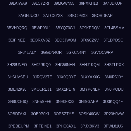
39LAIWA9
39LCYZRI
39MGWN55
39PXKH1B
3A43DKQP
3AGNJUCU
3ATCGY3X
3BKC9MX3
3BORDPAR
3BVH0QRQ
3BWP93L1
3BYQ70GJ
3C9KPDQV
3CL4BSMV
3EIFINEE
3EORXV8Z
3EQ3JWOM
3F09CZ9V
3F1DPDSC
3F84EALY
3GGDN4OR
3GKCN4NY
3GVOCWRP
3H28UNEO
3H92RKQ0
3HG56NHN
3HHJ1KQM
3HSTLPXX
3HSUVSEU
3JRQV2TE
3JX0QDYF
3LXYAX0G
3M0R5J0Y
3ME42K9J
3MOCREJ1
3MX1P1T9
3MYP6NEF
3N0IPODU
3N8UCE6Q
3NE5SFF6
3NH0FX33
3NISGAEP
3O3KQQ4F
3OBDFAXI
3OE9P0KI
3OPSZTYE
3OSK46GW
3P20H0VW
3PEBEUPM
3PFEI4E1
3PHQ0AXL
3PJX8KV3
3PWL81U6