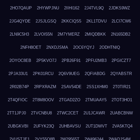
2HO7QAUP
2HYWPJNU
2IIHI162
2J4TVL9Q
2JDKS9WZ
2JG4QYDE
2JSJLGSQ
2KKCIQS5
2KL1TDVU
2LCI7CW6
2LN9C5H3
2LVOI55N
2M7YMERZ
2MIQDBKK
2N165DB2
2NFH8OET
2NXDJSMA
2OC6YQYJ
2ODHTNIQ
2OYOC8EB
2P5KVO7J
2PB26F91
2PFU2MB3
2PGICZT7
2PJA33U1
2PK01RCU
2Q6V9UEG
2QFIABDG
2QYABSTR
2R02B74P
2RPXRAZM
2SAV54DE
2SS1XHM0
2T0TIR21
2T4QFIOC
2T8M8OOV
2TGAD2ZO
2TMUAAY5
2TOT3HO1
2TT1JPJ0
2TVCNBU8
2TWC2CET
2U1JCAWR
2UABCBNW
2UBGKVBI
2UFYK23Q
2UHBAVSU
2UT1DWVT
2VA5KTQ4
2VUSTJE1
2VY55Q8B
2W29565T
2W496244
2WADJS4M