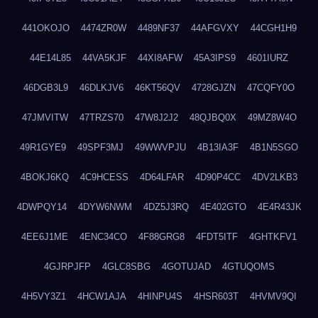
441OKOJO
4474ZR0W
4489NF37
44AFGVXY
44CGH1H9
44E14L85
44VA5KJF
44XI8AFW
45A3IPS9
4601IURZ
46DGB3L9
46DLKJV6
46KT56QV
4728GJZN
47CQFY0O
47JMVITW
47TRZS70
47W8J2J2
48QJBQ0X
49MZ8W4O
49R1GYE9
49SPF3MJ
49WWVPJU
4B13IA3F
4B1N5SGO
4BOKJ6KQ
4C9HCESS
4D64LFAR
4D90P4CC
4DV2LKB3
4DWPQY14
4DYW6NWM
4DZ5J3RQ
4E402GTO
4E4R43JK
4EE6J1ME
4ENC34CO
4F88GRG8
4FDT5ITF
4GHTKFV1
4GJRPJFP
4GLC8SBG
4GOTUJAD
4GTUQOMS
4H5VY3Z1
4HCW1AJA
4HINPU4S
4HSR603T
4HVMV9QI