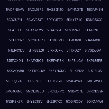
5AOPNSAW
5AQL07P2
5ASS9KJO
5AY4N3YE
5B3AF4SH
5CDCU7YL
5CWV233T
5DFYUFZ0
5DKYT31C
5DM253CG
5E4JC1TI
5EXK7A7W
5F447S51
5FMM242C
5FNR39CT
5GEF3377
5GYKO7P3
5H18E5N3
5H4C8VII
5HANI4XK
5HER0XEV
5HNS21Z8
5IFXGJFK
5IITXOZY
5IVSLWGV
5J5FOXDN
5KAFKBC4
5KEFVRBK
5KFBILGV
5KP635PE
5KSAQAB8
5KT1DCUW
5KZYHXKG
5L1KPI2V
5L515L3S
5LCKQGH7
5LOVPA8C
5LY0K9GU
5M4U4YA3
5M8JMWFU
5MC4C6M0
5MOLUGED
5NCKLFPQ
5NI5PO7L
5NROBV9R
5NSPSK7R
5NYZ03GV
5NZ2F7XQ
5OGIRQDY
5OIXNVW6