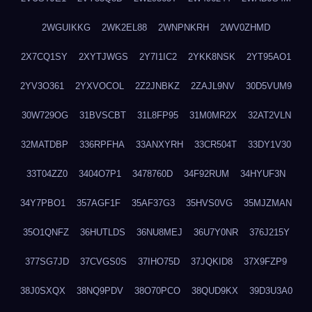
2WGUIKKG
2WK2EL88
2WNPNKRH
2WV0ZHMD
2X7CQ1SY
2XYTJWGS
2Y7I1IC2
2YKK8NSK
2YT95AO1
2YV3O361
2YXVOCOL
2Z2JNBKZ
2ZAJL9NV
30D5VUM9
30W729OG
31BVSCBT
31L8FP95
31M0MR2X
32AT2VLN
32MATDBP
336RPFHA
33ANXYRH
33CR504T
33DY1V30
33T04ZZ0
3404O7P1
3478760D
34F92RUM
34HYUF3N
34Y7PBO1
357AGF1F
35AF37G3
35HVS0VG
35MJZMAN
35O1QNFZ
36HUTLDS
36NU8MEJ
36U7Y0NR
376J215Y
377SG7JD
37CVGS0S
37IHO75D
37JQKID8
37X9FZP9
38J0SXQX
38NQ9PDV
38O70PCO
38QUD9KX
39D3U3A0