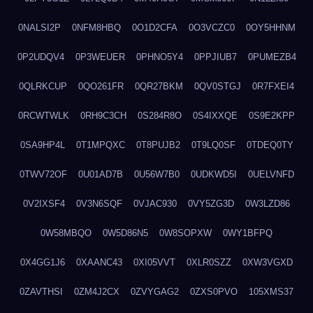
0NALSI2P
0NFM8HBQ
0O1D2CFA
0O3VCZC0
0OY5HHNM
0P2UDQV4
0P3WEUER
0PHNO5Y4
0PPJIUB7
0PUMEZB4
0QLRKCUP
0QO261FR
0QR27BKM
0QV0STGJ
0R7FXEI4
0RCWTWLK
0RH9C3CH
0S284R8O
0S4IXXQE
0S9E2KPP
0SA9HP4L
0T1MPQXC
0T8PUJB2
0T9LQ0SF
0TDEQ0TY
0TWV72OF
0U01AD7B
0U56W7B0
0UDKWD5I
0UELVNFD
0V2IXSF4
0V3N6SQF
0VJAC930
0VY5ZG3D
0W3LZD86
0W58MBQO
0W5D86N5
0W8SOPXW
0WY1BFPQ
0X4GG1J6
0XAANC43
0XI05VVT
0XLR0SZZ
0XW3VGXD
0ZAVTHSI
0ZM4J2CX
0ZVYGAG2
0ZXS0PVO
105XMS37