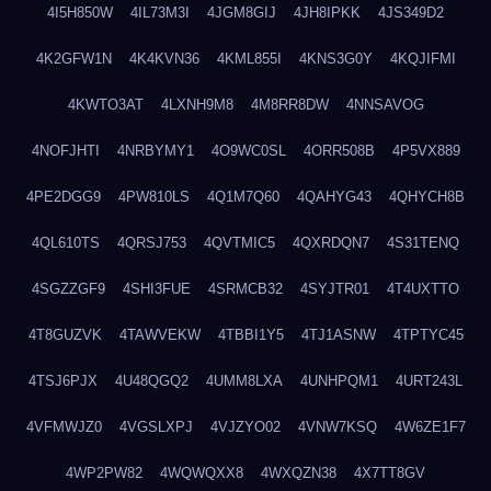
4I5H850W
4IL73M3I
4JGM8GIJ
4JH8IPKK
4JS349D2
4K2GFW1N
4K4KVN36
4KML855I
4KNS3G0Y
4KQJIFMI
4KWTO3AT
4LXNH9M8
4M8RR8DW
4NNSAVOG
4NOFJHTI
4NRBYMY1
4O9WC0SL
4ORR508B
4P5VX889
4PE2DGG9
4PW810LS
4Q1M7Q60
4QAHYG43
4QHYCH8B
4QL610TS
4QRSJ753
4QVTMIC5
4QXRDQN7
4S31TENQ
4SGZZGF9
4SHI3FUE
4SRMCB32
4SYJTR01
4T4UXTTO
4T8GUZVK
4TAWVEKW
4TBBI1Y5
4TJ1ASNW
4TPTYC45
4TSJ6PJX
4U48QGQ2
4UMM8LXA
4UNHPQM1
4URT243L
4VFMWJZ0
4VGSLXPJ
4VJZYO02
4VNW7KSQ
4W6ZE1F7
4WP2PW82
4WQWQXX8
4WXQZN38
4X7TT8GV