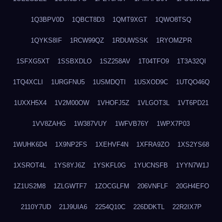
1Q3BPV0D
1QBCT8D3
1QMT9XGT
1QWO8TSQ
1QYKS8IF
1RCW99QZ
1RDUWSSK
1RYOMZPR
1SFXG5XT
1SSBXDLO
1SZ258AV
1T04TFO9
1T3A32QI
1TQ4XCLI
1URGFNU5
1USMDQTI
1USXOD9C
1UTQO46Q
1UXXH5X4
1V2M00OW
1VHOFJ5Z
1VLGOT3L
1VT6PD21
1VV8ZAHG
1W387VUY
1WFVB76Y
1WPX7P03
1WUHK6D4
1X9NP2FS
1XEHVF4N
1XFRA9ZO
1XS2YS68
1XSROT4L
1YS8YJ6Z
1YSKFL0G
1YUCNSFB
1YYN7W1J
1Z1US2M8
1ZLGWTF7
1ZOCGLFM
206VNFLF
20GH4EFO
2110Y7UD
21J9UIA6
2254Q10C
226DDKTL
22R2IX7P