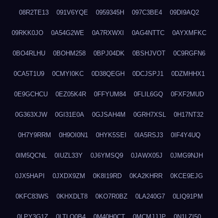
08R2TE13
091V6YQE
0959345H
097C3BE4
09DI9AQ2
09RKK0JO
0A54G2WE
0A7RXWXI
0AG4NTTC
0AYXMFKC
0BO4RLHU
0BOHM258
0BPJ04DK
0BSHJVOT
0C9RGFN6
0CA5T1U9
0CMYI0KC
0D38QEGH
0DCJSPJ1
0DZMHHX1
0E9GCHCU
0EZ05K4R
0FFYUM84
0FLIL6GQ
0FXF2MUD
0G363XJW
0GI31E0A
0GJSAH4M
0GRH7XSL
0H17NT32
0H7Y9RRM
0H9OI0N1
0HYK5SEI
0IA5RSJ3
0IF4Y4UQ
0IM5QCNL
0IUZL33Y
0J6YMSQ9
0JAWX05J
0JMG9NJH
0JX5HAPI
0JXDX9ZM
0K8I19RD
0KA2KHRR
0KCE9EJG
0KFC83WS
0KHXDLT8
0KO7R0BZ
0LA240G7
0LIQ91PM
0LPY3G1Z
0LTLQ0B4
0M40H0CT
0MCMJJJP
0N1LZI50