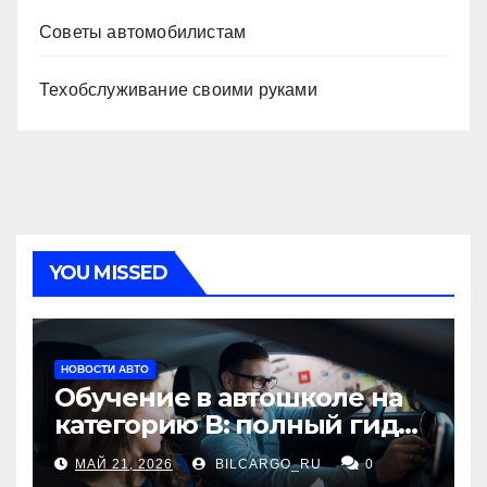
Советы автомобилистам
Техобслуживание своими руками
YOU MISSED
НОВОСТИ АВТО
Обучение в автошколе на
категорию В: полный гид
для будущих водителей
МАЙ 21, 2026
BILCARGO_RU
0