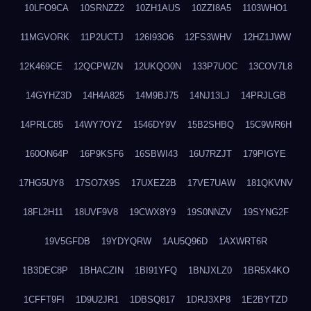
10LFO9CA
10SRNZZ2
10ZH1AUS
10ZZI8A5
1103WHO1
11MGVORK
11P2UCTJ
126I93O6
12FS3WHV
12HZ1JWW
12K469CE
12QCPWZN
12UKQO0N
133P7UOC
13COV7L8
14GYHZ3D
14H4A825
14M9BJ75
14NJ13LJ
14PRJLGB
14PRLC85
14WY7OYZ
1546DY9V
15B2SHBQ
15C9WR6H
160ON64P
16P9KSF6
16SBWI43
16U7RZJT
179PIGYE
17HG5UY8
17SO7X9S
17UXEZ2B
17VE7UAW
181QKVNV
18FL2H11
18UVF9V8
19CWX8Y9
19S0NNZV
19SYNG2F
19V5GFDB
19YDYQRW
1AU5Q96D
1AXWRT6R
1B3DEC8P
1BHACZIN
1BI91YFQ
1BNJXLZ0
1BR5X4KO
1CFFT9FI
1D9U2JR1
1DBSQ817
1DRJ3XP8
1E2BYTZD