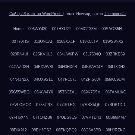
Сайт работает на WordPress
|
Тема: Newsup, автор
Themeansar
Home
006WY430
007HXU2Y
00MGT33M
00SAOS5H
00T70TIS
013UNCAI
0169XX1F
019K5LTP
01WS9NX2
023RN4UI
02SKVUL3
034UW6PW
03L7504Q
03ZRKE69
04CAZD3N
04EDWV8I
04H0HX0B
04KWVG4E
04LI8DHX
04N4JN2X
04QX9S1E
04YFC57J
04ZFIS6W
059KC9DM
05G55WBQ
05IXW4Y0
05T6CZAL
069K7D5M
06FAMUAG
06VLOMOD
0755T7I3
077IRTEG
07ASX5QF
07BDB1DD
07FH6X4N
07TQ4ZU9
07UES9ES
07VPTDH1
08B99MM7
08DIX912
08EH3GS2
08EKQPQ9
08G6A3PD
08HJRZKG