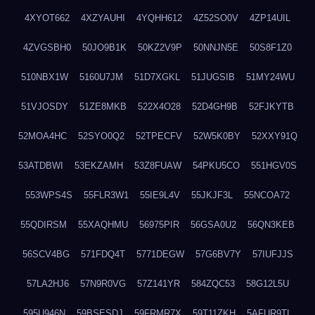
4XYOT662
4XZYAUHI
4YQHH612
4Z52SO0V
4ZP14UIL
4ZVGSBH0
50JO9B1K
50KZ2V9P
50NNJN5E
50S8F1Z0
510NBX1W
5160U7JM
51D7XGKL
51JUGSIB
51MY24WU
51VJOSDY
51ZE8MKB
522X4O28
52D4GH9B
52FJKYTB
52MOA4HC
52SYO0Q2
52TPECFV
52W5K0BY
52XXY91Q
53ATDBWI
53EKZAMH
53Z8FUAW
54PKU5CO
551HGV0S
553WPS4S
55FLR3W1
55IE9L4V
55JKJF3L
55NCOA72
55QDIRSM
55XAQHMU
56975PIR
56GSA0U2
56QN3KEB
56SCV4BG
571FDQ4T
5771DEGW
57G6BV7Y
57IUFJJS
57LA2HJ6
57N9R0VG
57Z141YR
584ZQC53
58G12L5U
595U946N
59BSESDJ
59FRMR7X
59T11ZKH
5AFUR9TL