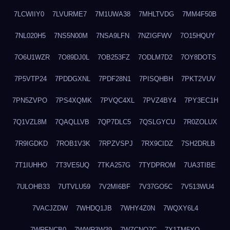
7LCWIIY0
7LVURME7
7M1UWA38
7MHLTVDG
7MM4F50B
7NL020H5
7NS5N00M
7NSA9LFN
7NZIGFWV
7O15HQUY
7O6U1WZR
7O89DJ0L
7OB253FZ
7ODLM7D2
7OY8DOTS
7P5VTP24
7PDDGXNL
7PDF28N1
7PISQHBH
7PKT2VUV
7PN5ZVPO
7PS4XQMK
7PVQC4XL
7PVZ4BY4
7PY3EC1H
7Q1VZL8M
7QAQLLVB
7QP7DLC5
7QSLGYCU
7R0ZOLUX
7R9IGDKD
7ROB1V3K
7RPZVSPJ
7RX9CIDZ
7SH2DRLB
7T1IUHHO
7T3VE5UQ
7TKA257G
7TYDPROM
7UA3TIBE
7ULOHB33
7UTVLU59
7V2MI6BF
7V37GO5C
7V513WU4
7VACJZDW
7WHDQ1JB
7WHY4Z0N
7WQXY6L4
7WRFNCB0
7WWR3W39
7WZCNQ7C
7X1TM5XQ