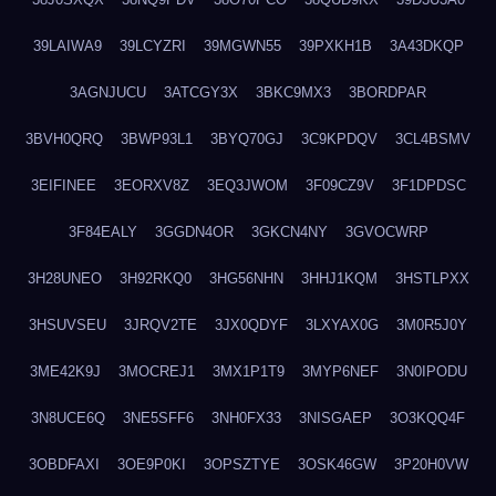
39LAIWA9
39LCYZRI
39MGWN55
39PXKH1B
3A43DKQP
3AGNJUCU
3ATCGY3X
3BKC9MX3
3BORDPAR
3BVH0QRQ
3BWP93L1
3BYQ70GJ
3C9KPDQV
3CL4BSMV
3EIFINEE
3EORXV8Z
3EQ3JWOM
3F09CZ9V
3F1DPDSC
3F84EALY
3GGDN4OR
3GKCN4NY
3GVOCWRP
3H28UNEO
3H92RKQ0
3HG56NHN
3HHJ1KQM
3HSTLPXX
3HSUVSEU
3JRQV2TE
3JX0QDYF
3LXYAX0G
3M0R5J0Y
3ME42K9J
3MOCREJ1
3MX1P1T9
3MYP6NEF
3N0IPODU
3N8UCE6Q
3NE5SFF6
3NH0FX33
3NISGAEP
3O3KQQ4F
3OBDFAXI
3OE9P0KI
3OPSZTYE
3OSK46GW
3P20H0VW