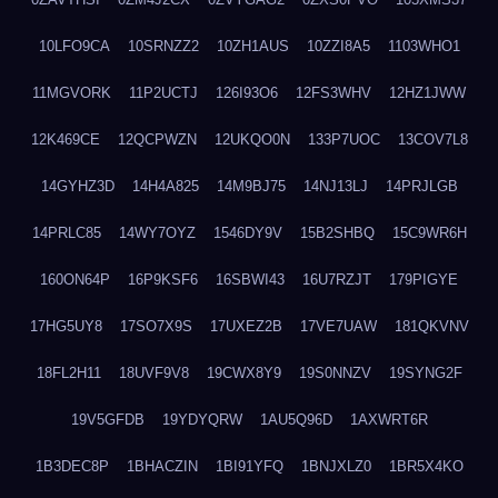
10LFO9CA
10SRNZZ2
10ZH1AUS
10ZZI8A5
1103WHO1
11MGVORK
11P2UCTJ
126I93O6
12FS3WHV
12HZ1JWW
12K469CE
12QCPWZN
12UKQO0N
133P7UOC
13COV7L8
14GYHZ3D
14H4A825
14M9BJ75
14NJ13LJ
14PRJLGB
14PRLC85
14WY7OYZ
1546DY9V
15B2SHBQ
15C9WR6H
160ON64P
16P9KSF6
16SBWI43
16U7RZJT
179PIGYE
17HG5UY8
17SO7X9S
17UXEZ2B
17VE7UAW
181QKVNV
18FL2H11
18UVF9V8
19CWX8Y9
19S0NNZV
19SYNG2F
19V5GFDB
19YDYQRW
1AU5Q96D
1AXWRT6R
1B3DEC8P
1BHACZIN
1BI91YFQ
1BNJXLZ0
1BR5X4KO