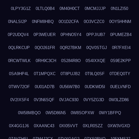
0LPY3G1Z
0LTLQ0B4
0M40H0CT
0MCMJJJP
0N1LZI50
0NALSI2P
0NFM8HBQ
0O1D2CFA
0O3VCZC0
0OY5HHNM
0P2UDQV4
0P3WEUER
0PHNO5Y4
0PPJIUB7
0PUMEZB4
0QLRKCUP
0QO261FR
0QR27BKM
0QV0STGJ
0R7FXEI4
0RCWTWLK
0RH9C3CH
0S284R8O
0S4IXXQE
0S9E2KPP
0SA9HP4L
0T1MPQXC
0T8PUJB2
0T9LQ0SF
0TDEQ0TY
0TWV72OF
0U01AD7B
0U56W7B0
0UDKWD5I
0UELVNFD
0V2IXSF4
0V3N6SQF
0VJAC930
0VY5ZG3D
0W3LZD86
0W58MBQO
0W5D86N5
0W8SOPXW
0WY1BFPQ
0X4GG1J6
0XAANC43
0XI05VVT
0XLR0SZZ
0XW3VGXD
0ZAVTHSI
0ZM4J2CX
0ZVYGAG2
0ZXS0PVO
105XMS37