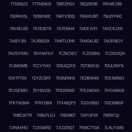
77S55623
77TABW20
780FZHSV
78Q29S80
78XWEZ88
792RHX5L
7939XN0C
796YV3DQ
79GHS38T
79L8YFMC
79V4EL6D
7A7B2KTK
7A7E8AHI
7AEEJVFI
7AGCKJXN
7AIBYJBI
7AJR6D3X
7AMTLOH9
7ANGKL8Z
7AOR3BJY
7AOSYN3G
7BVHAFGY
7C26C5EC
7C2S58N1
7C2XDJQN
7C4MI5MB
7CCV7IAS
7D5UQZFD
7D73WX32
7DULR9YN
7DXTFT0X
7DYZC5PF
7E0NDNH1
7EDB4H4S
7EE3M9WJ
7EUSEMEI
7EYNVZ6I
7FB2DR6D
7FE1WG6S
7FGV6NG8
7FKTW3MA
7FRYD8I9
7FX48QP3
7GDV0B8J
7GER99GF
7H8E1KTR
7H8LPLGJ
7I854907
7IAYUF4X
7IRRICQI
7JIRAAHO
7JJO4AR2
7JLOZ9Q7
7KWC77GK
7LALYSM0