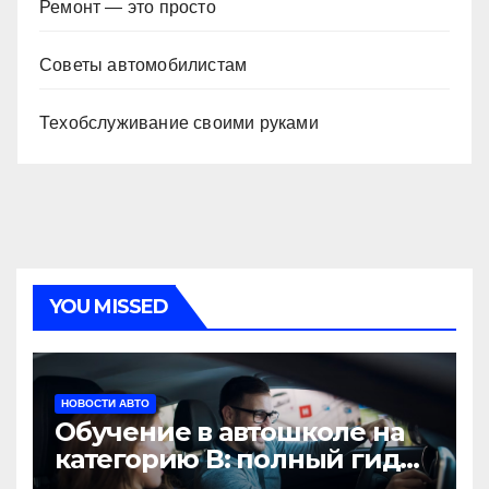
Ремонт — это просто
Советы автомобилистам
Техобслуживание своими руками
YOU MISSED
НОВОСТИ АВТО
Обучение в автошколе на
категорию В: полный гид
для будущих водителей