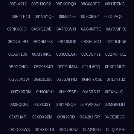
08DIX912
08EH3GS2
08EKQPQ9
08G6A3PD
08HJRZKG
08R2TE13
091V6YQE
0959345H
097C3BE4
09DI9AQ2
09RKK0JO
0A54G2WE
0A7RXWXI
0AG4NTTC
0AYXMFKC
0BO4RLHU
0BOHM258
0BPJ04DK
0BSHJVOT
0C9RGFN6
0CA5T1U9
0CMYI0KC
0D38QEGH
0DCJSPJ1
0DZMHHX1
0E9GCHCU
0EZ05K4R
0FFYUM84
0FLIL6GQ
0FXF2MUD
0G363XJW
0GI31E0A
0GJSAH4M
0GRH7XSL
0H17NT32
0H7Y9RRM
0H9OI0N1
0HYK5SEI
0IA5RSJ3
0IF4Y4UQ
0IM5QCNL
0IUZL33Y
0J6YMSQ9
0JAWX05J
0JMG9NJH
0JX5HAPI
0JXDX9ZM
0K8I19RD
0KA2KHRR
0KCE9EJG
0KFC83WS
0KHXDLT8
0KO7R0BZ
0LA240G7
0LIQ91PM