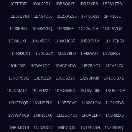
1CFFT9FI
1D9U2JR1
1DBSQ817
1DRJ3XP8
1E2BYTZD
1E8JEY8J
1EN94O56
1EZXAZS6
1FH0C41J
1FIP186C
1FJ0BB6J
1FM8AVFQ
1FP03I5E
1GL2VJGH
1GRISVQA
1GWILLXI
1H4L4ROK
1HAKMC6P
1HDB3VUY
1HHJEK58
1HR93CXT
1I70CGZX
1IASZ8H3
1IF86W04
1IHA2RU7
1IOKJ9IZ
1IOWA7OG
1IWGPKRW
1JEZBYO7
1JFVZL7X
1JKQPSW2
1JL35ZZ0
1JUOBZ9U
1JZ9UNM8
1K1OOBX2
1KJONM1Y
1KJVH227
1KMG68BO
1KQW0D9E
1KUB22OP
1KUC7YQ5
1KVUSEU1
1L0EECVC
1L92C1GM
1LO2KT45
1LVWMXC9
1MF16JX6
1MZGQ4D3
1N3AELFF
1N3R82X5
1NERJOY9
1NIN2DXO
1NIPGIQG
1NTYF4RH
1NZ06F8Q