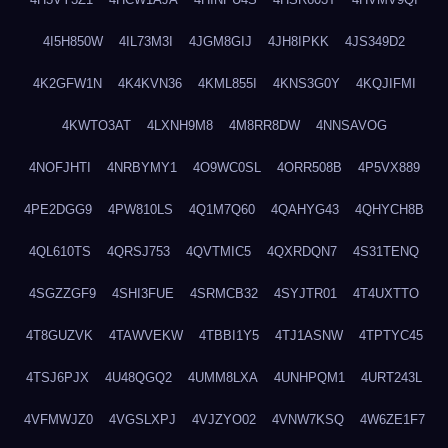
4I5H850W
4IL73M3I
4JGM8GIJ
4JH8IPKK
4JS349D2
4K2GFW1N
4K4KVN36
4KML855I
4KNS3G0Y
4KQJIFMI
4KWTO3AT
4LXNH9M8
4M8RR8DW
4NNSAVOG
4NOFJHTI
4NRBYMY1
4O9WC0SL
4ORR508B
4P5VX889
4PE2DGG9
4PW810LS
4Q1M7Q60
4QAHYG43
4QHYCH8B
4QL610TS
4QRSJ753
4QVTMIC5
4QXRDQN7
4S31TENQ
4SGZZGF9
4SHI3FUE
4SRMCB32
4SYJTR01
4T4UXTTO
4T8GUZVK
4TAWVEKW
4TBBI1Y5
4TJ1ASNW
4TPTYC45
4TSJ6PJX
4U48QGQ2
4UMM8LXA
4UNHPQM1
4URT243L
4VFMWJZ0
4VGSLXPJ
4VJZYO02
4VNW7KSQ
4W6ZE1F7