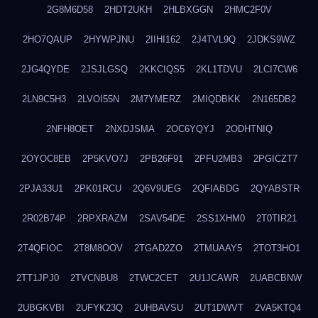
2G8M6D58
2HDT2UKH
2HLBXGGN
2HMC2F0V
2HO7QAUP
2HYWPJNU
2IIHI162
2J4TVL9Q
2JDKS9WZ
2JG4QYDE
2JSJLGSQ
2KKCIQS5
2KL1TDVU
2LCI7CW6
2LN9C5H3
2LVOI55N
2M7YMERZ
2MIQDBKK
2N165DB2
2NFH8OET
2NXDJSMA
2OC6YQYJ
2ODHTNIQ
2OYOC8EB
2P5KVO7J
2PB26F91
2PFU2MB3
2PGICZT7
2PJA33U1
2PK01RCU
2Q6V9UEG
2QFIABDG
2QYABSTR
2R02B74P
2RPXRAZM
2SAV54DE
2SS1XHM0
2T0TIR21
2T4QFIOC
2T8M8OOV
2TGAD2ZO
2TMUAAY5
2TOT3HO1
2TT1JPJ0
2TVCNBU8
2TWC2CET
2U1JCAWR
2UABCBNW
2UBGKVBI
2UFYK23Q
2UHBAVSU
2UT1DWVT
2VA5KTQ4