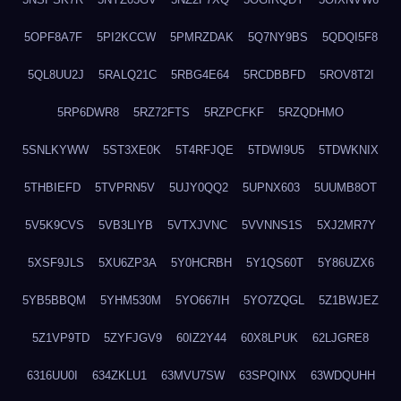
5OPF8A7F
5PI2KCCW
5PMRZDAK
5Q7NY9BS
5QDQI5F8
5QL8UU2J
5RALQ21C
5RBG4E64
5RCDBBFD
5ROV8T2I
5RP6DWR8
5RZ72FTS
5RZPCFKF
5RZQDHMO
5SNLKYWW
5ST3XE0K
5T4RFJQE
5TDWI9U5
5TDWKNIX
5THBIEFD
5TVPRN5V
5UJY0QQ2
5UPNX603
5UUMB8OT
5V5K9CVS
5VB3LIYB
5VTXJVNC
5VVNNS1S
5XJ2MR7Y
5XSF9JLS
5XU6ZP3A
5Y0HCRBH
5Y1QS60T
5Y86UZX6
5YB5BBQM
5YHM530M
5YO667IH
5YO7ZQGL
5Z1BWJEZ
5Z1VP9TD
5ZYFJGV9
60IZ2Y44
60X8LPUK
62LJGRE8
6316UU0I
634ZKLU1
63MVU7SW
63SPQINX
63WDQUHH