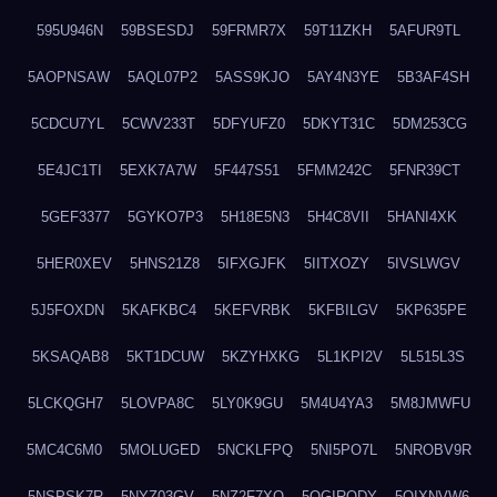
595U946N
59BSESDJ
59FRMR7X
59T11ZKH
5AFUR9TL
5AOPNSAW
5AQL07P2
5ASS9KJO
5AY4N3YE
5B3AF4SH
5CDCU7YL
5CWV233T
5DFYUFZ0
5DKYT31C
5DM253CG
5E4JC1TI
5EXK7A7W
5F447S51
5FMM242C
5FNR39CT
5GEF3377
5GYKO7P3
5H18E5N3
5H4C8VII
5HANI4XK
5HER0XEV
5HNS21Z8
5IFXGJFK
5IITXOZY
5IVSLWGV
5J5FOXDN
5KAFKBC4
5KEFVRBK
5KFBILGV
5KP635PE
5KSAQAB8
5KT1DCUW
5KZYHXKG
5L1KPI2V
5L515L3S
5LCKQGH7
5LOVPA8C
5LY0K9GU
5M4U4YA3
5M8JMWFU
5MC4C6M0
5MOLUGED
5NCKLFPQ
5NI5PO7L
5NROBV9R
5NSPSK7R
5NYZ03GV
5NZ2F7XQ
5OGIRQDY
5OIXNVW6