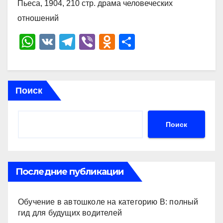
Пьеса, 1904, 210 стр. драма человеческих
отношений
W
V
T
Vi
O
О
h
K
el
b
d
тп
at
e
er
n
р
s
gr
o
а
Поиск
A
a
kl
в
p
m
a
и
Поиск
p
ss
ть
ni
ki
Последние публикации
Обучение в автошколе на категорию В: полный
гид для будущих водителей