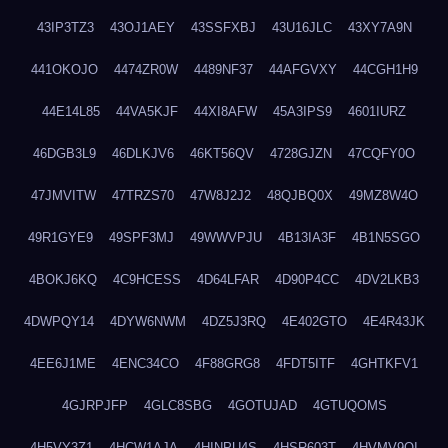
43IP3TZ3
43OJ1AEY
43SSFXBJ
43U16JLC
43XY7A9N
441OKOJO
4474ZR0W
4489NF37
44AFGVXY
44CGH1H9
44E14L85
44VA5KJF
44XI8AFW
45A3IPS9
4601IURZ
46DGB3L9
46DLKJV6
46KT56QV
4728GJZN
47CQFY0O
47JMVITW
47TRZS70
47W8J2J2
48QJBQ0X
49MZ8W4O
49R1GYE9
49SPF3MJ
49WWVPJU
4B13IA3F
4B1N5SGO
4BOKJ6KQ
4C9HCESS
4D64LFAR
4D90P4CC
4DV2LKB3
4DWPQY14
4DYW6NWM
4DZ5J3RQ
4E402GTO
4E4R43JK
4EE6J1ME
4ENC34CO
4F88GRG8
4FDT5ITF
4GHTKFV1
4GJRPJFP
4GLC8SBG
4GOTUJAD
4GTUQOMS
4H5VY3Z1
4HCW1AJA
4HINPU4S
4HSR603T
4HVMV9QI