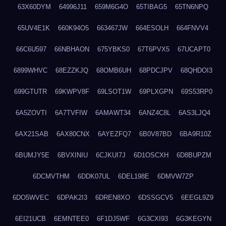
63X60DYM
64996J11
659M6G4O
65TIBAG5
65TN6NPQ
65UV4E1K
660K94O5
663467JW
664ESOLH
664FNVV4
66C6U597
66NBHAON
675YBKS0
67T6PVX5
67UCAPT0
6899WHVC
68EZZKJQ
68OMB6UH
68PDCJPV
68QHDOI3
699GTUTR
69KWPV8F
69LSOT1W
69PLXGPN
69S53RP0
6A5ZOVTI
6A7TVFIW
6AMAWT34
6ANZ4C8L
6AS3LJQ4
6AX21SAB
6AX80CNX
6AYEZFQ7
6B0V87BD
6BA9R10Z
6BUMJY5E
6BVXINIU
6CJKUI7J
6D1OSCXH
6D8BUPZM
6DCMVTHM
6DDK07UL
6DEL198E
6DMVW7ZP
6DO5WVEC
6DPAK2I3
6DREN8XO
6DSSGCV5
6EEGL9Z9
6EI21UCB
6EMNTEE0
6F1DJ5WF
6G3CXI93
6G3KEGYN