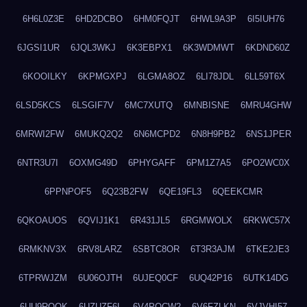
6H6L0Z3E
6HD2DCBO
6HM0FQJT
6HWL9A3P
6I5IUH76
6JGSI1UR
6JQL3WKJ
6K3EBPX1
6K3WDMWT
6KDND60Z
6KOOILKY
6KPMGXPJ
6LGMA8OZ
6LI78JDL
6LL59T6X
6LSD5KCS
6LSGIF7V
6MC7XUTQ
6MNBISNE
6MRU4GHW
6MRWI2FW
6MUKQ2Q2
6N6MCPD2
6N8H9PB2
6NS1JPER
6NTR3U7I
6OXMG49D
6PHYGAFF
6PM1Z7A5
6PO2WC0X
6PPNPOF5
6Q23B2FW
6QE19FL3
6QEEKCMR
6QKOAUOS
6QVIJ1K1
6R431JL5
6RGMWOLX
6RKWC57X
6RMKNV3X
6RV8LARZ
6SBTC8OR
6T3R3AJM
6TKE2JE3
6TPRWJZM
6U06OJTH
6UJEQ0CF
6UQ42P16
6UTK14DG
6UU9ROQK
6UZUZF6L
6V4POCW2
6V6FZLKN
6VJVHI57