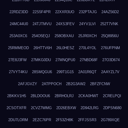
22RDZ3DD
22S5F4PR
22XXR3UO
232PTAJG
24AZ56D2
24MC44U0
24TJTMVU
24XS3FEV
24YV1LVI
252T7VNK
253A0XC6
254O5EQJ
258OBXAU
25JR0XCH
25Q8956U
25RMMEOD
26HTTV6H
26L0HESZ
270L4YOL
276UFPNM
27E8J3FW
27MKG0DU
27MNQPU0
27NBD68F
27O3D674
27VYT4KU
28SMQGU6
299T1G15
2A01R6QT
2AAYZL7V
2AFJGVZY
2ATPPOCH
2B2G3AW2
2BFZFCNW
2BKKV1H5
2BLDOOU6
2BRHOLRJ
2CKA0HWT
2CRELPQI
2CSOTXFR
2CVZ7WMG
2D26EBXW
2D942LRG
2DPSN680
2DU7LORM
2EZC76PR
2F53ZH8K
2FFJSSR3
2G789XQE