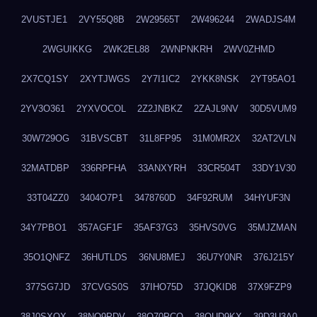
2VUSTJE1
2VY55Q8B
2W29565T
2W496244
2WADJS4M
2WGUIKKG
2WK2EL88
2WNPNKRH
2WV0ZHMD
2X7CQ1SY
2XYTJWGS
2Y7I1IC2
2YKK8NSK
2YT95AO1
2YV3O361
2YXVOCOL
2Z2JNBKZ
2ZAJL9NV
30D5VUM9
30W729OG
31BVSCBT
31L8FP95
31M0MR2X
32AT2VLN
32MATDBP
336RPFHA
33ANXYRH
33CR504T
33DY1V30
33T04ZZ0
3404O7P1
3478760D
34F92RUM
34HYUF3N
34Y7PBO1
357AGF1F
35AF37G3
35HVS0VG
35MJZMAN
35O1QNFZ
36HUTLDS
36NU8MEJ
36U7Y0NR
376J215Y
377SG7JD
37CVGS0S
37IHO75D
37JQKID8
37X9FZP9
38J0SXQX
38NQ9PDV
38O70PCO
38QUD9KX
39D3U3A0