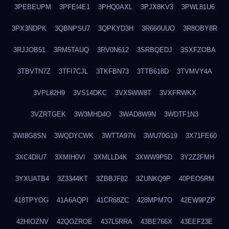
3PEBEUPM
3PFEI4E1
3PHQ0AXL
3PJX8KV3
3PWL81U6
3PX3NDPK
3QBNPSU7
3QPKYD3H
3R660UUO
3R8OBY8R
3RJJOB51
3RM5TAUQ
3RV0N612
3SRBQEDJ
3SXFZOBA
3TBVTN7Z
3TFI7CJL
3TKFBN73
3TTB618D
3TVMVY4A
3VPL82H9
3VS14DKC
3VX5WW8T
3VXFRWKX
3VZRTGEK
3W3MHD4O
3WAD8W9N
3WDTF1N3
3WI8G8SN
3WQDYCWK
3WTTA97N
3WU70G19
3X71FE60
3XC4DIU7
3XMIH0VI
3XMLLD4K
3XWW9P5D
3Y2Z2FMH
3YXUATB4
3Z3344KT
3ZBBJF82
3ZUNKQ9P
40PEO5RM
418TPYOG
41A6AQPI
41CR68ZC
428MPM7O
42EW9PZP
42HIOZNV
42QOZROE
437L5RRA
43BE766X
43EEF23E