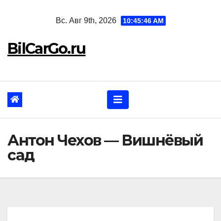
Перейти
Вс. Авг 9th, 2026
10:45:47 AM
к
содержанию
BilCarGo.ru
Антон Чехов — Вишнёвый
сад