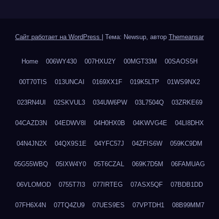
Сайт работает на WordPress
|
Тема: Newsup, автор
Themeansar
Home
006WY430
007HXU2Y
00MGT33M
00SAOS5H
00T70TIS
013UNCAI
0169XX1F
019K5LTP
01WS9NX2
023RN4UI
02SKVUL3
034UW6PW
03L7504Q
03ZRKE69
04CAZD3N
04EDWV8I
04H0HX0B
04KWVG4E
04LI8DHX
04N4JN2X
04QX9S1E
04YFC57J
04ZFIS6W
059KC9DM
05G55WBQ
05IXW4Y0
05T6CZAL
069K7D5M
06FAMUAG
06VLOMOD
0755T7I3
077IRTEG
07ASX5QF
07BDB1DD
07FH6X4N
07TQ4ZU9
07UES9ES
07VPTDH1
08B99MM7