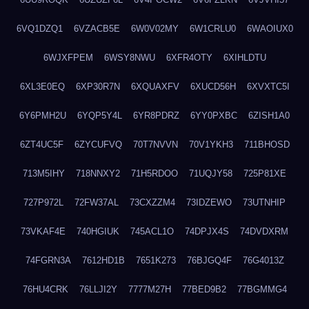
6VQ1DZQ1
6VZACB5E
6W0V02MY
6W1CRLU0
6WAOIUX0
6WJXFPEM
6WSY8NWU
6XFR4OTY
6XIHLDTU
6XL3E0EQ
6XP30R7N
6XQUAXFV
6XUCD56H
6XVXTC5I
6Y6PMH2U
6YQP5Y4L
6YR8PDRZ
6YY0PXBC
6ZISH1A0
6ZT4UC5F
6ZYCUFVQ
70T7NVVN
70V1YKH3
711BHOSD
713M5IHY
718NNXY2
71H5RDOO
71UQJY58
725P81XE
727P972L
72FW37AL
73CXZZM4
73IDZEWO
73UTNHIP
73VKAF4E
740HGIUK
745ACL1O
74DPJX4S
74DVDXRM
74FGRN3A
7612HD1B
7651K273
76BJGQ4F
76G4013Z
76HU4CRK
76LLJI2Y
7777M27H
77BED9B2
77BGMMG4