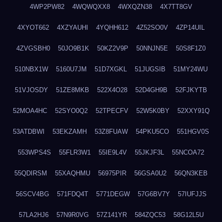
4WP2PW82
4WQWQXX8
4WXQZN38
4X7TT8GV
4XYOT662
4XZYAUHI
4YQHH612
4Z52SO0V
4ZP14UIL
4ZVGSBH0
50JO9B1K
50KZ2V9P
50NNJN5E
50S8F1Z0
510NBX1W
5160U7JM
51D7XGKL
51JUGSIB
51MY24WU
51VJOSDY
51ZE8MKB
522X4O28
52D4GH9B
52FJKYTB
52MOA4HC
52SYO0Q2
52TPECFV
52W5K0BY
52XXY91Q
53ATDBWI
53EKZAMH
53Z8FUAW
54PKU5CO
551HGV0S
553WPS4S
55FLR3W1
55IE9L4V
55JKJF3L
55NCOA72
55QDIRSM
55XAQHMU
56975PIR
56GSA0U2
56QN3KEB
56SCV4BG
571FDQ4T
5771DEGW
57G6BV7Y
57IUFJJS
57LA2HJ6
57N9R0VG
57Z141YR
584ZQC53
58G12L5U