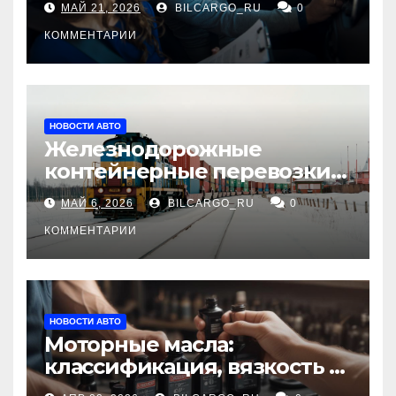
МАЙ 21, 2026
BILCARGO_RU
0
КОММЕНТАРИИ
НОВОСТИ АВТО
Железнодорожные
контейнерные перевозки
из Китая в Россию:
МАЙ 6, 2026
BILCARGO_RU
0
маршруты, сроки и
требования
КОММЕНТАРИИ
НОВОСТИ АВТО
Моторные масла:
классификация, вязкость и
рекомендации по выбору