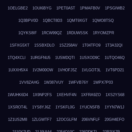
1OELGBE2
1OUI6BYG
1PET0A5T
1PMAFB0V
1PSGIWB2
1Q3BPV0D
1QBCT8D3
1QMT9XGT
1QWO8TSQ
1QYKS8IF
1RCW99QZ
1RDUWSSK
1RYOMZPR
1SFXG5XT
1SSBXDLO
1SZ258AV
1T04TFO9
1T3A32QI
1TQ4XCLI
1URGFNU5
1USMDQTI
1USXOD9C
1UTQO46Q
1UXXH5X4
1V2M00OW
1VHOFJ5Z
1VLGOT3L
1VT6PD21
1VV8ZAHG
1W387VUY
1WFVB76Y
1WPX7P03
1WUHK6D4
1X9NP2FS
1XEHVF4N
1XFRA9ZO
1XS2YS68
1XSROT4L
1YS8YJ6Z
1YSKFL0G
1YUCNSFB
1YYN7W1J
1Z1US2M8
1ZLGWTF7
1ZOCGLFM
206VNFLF
20GH4EFO
2110Y7UD
21J9UIA6
2254Q10C
226DDKTL
22R2IX7P