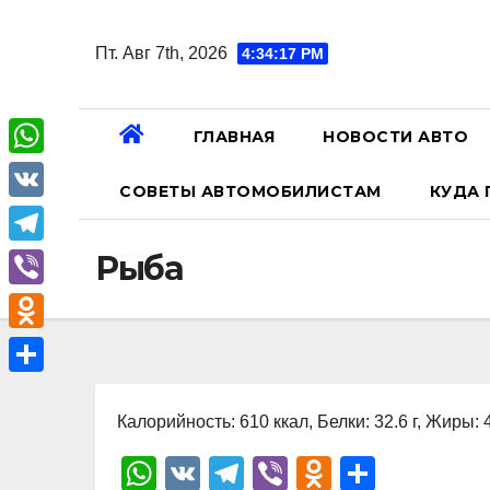
Перейти
к
Пт. Авг 7th, 2026
4:34:17 PM
содержанию
ГЛАВНАЯ
НОВОСТИ АВТО
W
СОВЕТЫ АВТОМОБИЛИСТАМ
КУДА 
h
V
a
K
T
Рыба
t
e
V
s
l
i
A
O
e
b
p
d
О
g
e
p
n
Калорийность: 610 ккал, Белки: 32.6 г, Жиры: 4
т
r
r
o
п
W
V
T
Vi
O
О
a
k