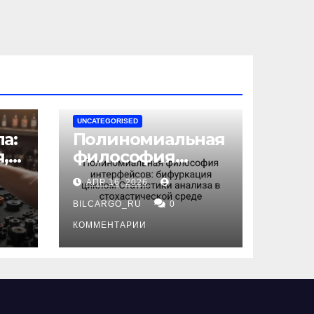
UNCATEGORISED
а:
Полиномиальная
,
философия
интерфейсов:
АПР 16, 2026
бифуркация
циклом
BILCARGO_RU
0
ов
Статистики
КОММЕНТАРИИ
анализа в
стохастической
среде