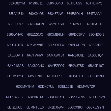
63X60DYM
64996J11
659M6G4O
65TIBAG5
65TN6NPQ
65UV4E1K
660K94O5
663467JW
664ESOLH
664FNVV4
66C6U597
66NBHAON
675YBKS0
67T6PVX5
67UCAPT0
6899WHVC
68EZZKJQ
68OMB6UH
68PDCJPV
68QHDOI3
699GTUTR
69KWPV8F
69LSOT1W
69PLXGPN
69S53RP0
6A5ZOVTI
6A7TVFIW
6AMAWT34
6ANZ4C8L
6AS3LJQ4
6AX21SAB
6AX80CNX
6AYEZFQ7
6B0V87BD
6BA9R10Z
6BUMJY5E
6BVXINIU
6CJKUI7J
6D1OSCXH
6D8BUPZM
6DCMVTHM
6DDK07UL
6DEL198E
6DMVW7ZP
6DO5WVEC
6DPAK2I3
6DREN8XO
6DSSGCV5
6EEGL9Z9
6EI21UCB
6EMNTEE0
6F1DJ5WF
6G3CXI93
6G3KEGYN