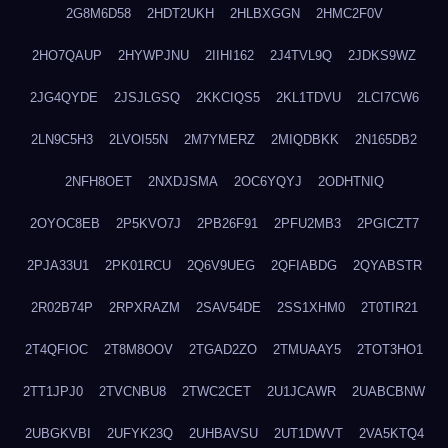
2G8M6D58
2HDT2UKH
2HLBXGGN
2HMC2F0V
2HO7QAUP
2HYWPJNU
2IIHI162
2J4TVL9Q
2JDKS9WZ
2JG4QYDE
2JSJLGSQ
2KKCIQS5
2KL1TDVU
2LCI7CW6
2LN9C5H3
2LVOI55N
2M7YMERZ
2MIQDBKK
2N165DB2
2NFH8OET
2NXDJSMA
2OC6YQYJ
2ODHTNIQ
2OYOC8EB
2P5KVO7J
2PB26F91
2PFU2MB3
2PGICZT7
2PJA33U1
2PK01RCU
2Q6V9UEG
2QFIABDG
2QYABSTR
2R02B74P
2RPXRAZM
2SAV54DE
2SS1XHM0
2T0TIR21
2T4QFIOC
2T8M8OOV
2TGAD2ZO
2TMUAAY5
2TOT3HO1
2TT1JPJ0
2TVCNBU8
2TWC2CET
2U1JCAWR
2UABCBNW
2UBGKVBI
2UFYK23Q
2UHBAVSU
2UT1DWVT
2VA5KTQ4