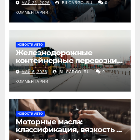
МАЙ 21, 2026
BILCARGO_RU
0
КОММЕНТАРИИ
НОВОСТИ АВТО
Железнодорожные
контейнерные перевозки
из Китая в Россию:
МАЙ 6, 2026
BILCARGO_RU
0
маршруты, сроки и
требования
КОММЕНТАРИИ
НОВОСТИ АВТО
Моторные масла:
классификация, вязкость и
рекомендации по выбору