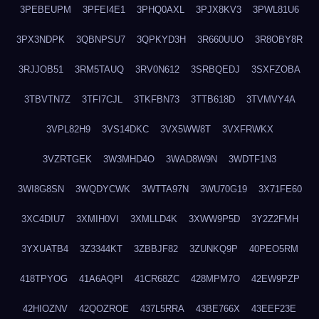
3PEBEUPM
3PFEI4E1
3PHQ0AXL
3PJX8KV3
3PWL81U6
3PX3NDPK
3QBNPSU7
3QPKYD3H
3R660UUO
3R8OBY8R
3RJJOB51
3RM5TAUQ
3RV0N612
3SRBQEDJ
3SXFZOBA
3TBVTN7Z
3TFI7CJL
3TKFBN73
3TTB618D
3TVMVY4A
3VPL82H9
3VS14DKC
3VX5WW8T
3VXFRWKX
3VZRTGEK
3W3MHD4O
3WAD8W9N
3WDTF1N3
3WI8G8SN
3WQDYCWK
3WTTA97N
3WU70G19
3X71FE60
3XC4DIU7
3XMIH0VI
3XMLLD4K
3XWW9P5D
3Y2Z2FMH
3YXUATB4
3Z3344KT
3ZBBJF82
3ZUNKQ9P
40PEO5RM
418TPYOG
41A6AQPI
41CR68ZC
428MPM7O
42EW9PZP
42HIOZNV
42QOZROE
437L5RRA
43BE766X
43EEF23E