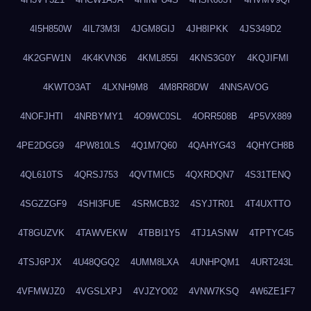
4I5H850W
4IL73M3I
4JGM8GIJ
4JH8IPKK
4JS349D2
4K2GFW1N
4K4KVN36
4KML855I
4KNS3G0Y
4KQJIFMI
4KWTO3AT
4LXNH9M8
4M8RR8DW
4NNSAVOG
4NOFJHTI
4NRBYMY1
4O9WC0SL
4ORR508B
4P5VX889
4PE2DGG9
4PW810LS
4Q1M7Q60
4QAHYG43
4QHYCH8B
4QL610TS
4QRSJ753
4QVTMIC5
4QXRDQN7
4S31TENQ
4SGZZGF9
4SHI3FUE
4SRMCB32
4SYJTR01
4T4UXTTO
4T8GUZVK
4TAWVEKW
4TBBI1Y5
4TJ1ASNW
4TPTYC45
4TSJ6PJX
4U48QGQ2
4UMM8LXA
4UNHPQM1
4URT243L
4VFMWJZ0
4VGSLXPJ
4VJZYO02
4VNW7KSQ
4W6ZE1F7