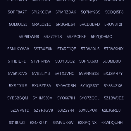
5OPF8A7F
5PI2KCCW
5PMRZDAK
5Q7NY9BS
5QDQI5F8
5QL8UU2J
5RALQ21C
5RBG4E64
5RCDBBFD
5ROV8T2I
5RP6DWR8
5RZ72FTS
5RZPCFKF
5RZQDHMO
5SNLKYWW
5ST3XE0K
5T4RFJQE
5TDWI9U5
5TDWKNIX
5THBIEFD
5TVPRN5V
5UJY0QQ2
5UPNX603
5UUMB8OT
5V5K9CVS
5VB3LIYB
5VTXJVNC
5VVNNS1S
5XJ2MR7Y
5XSF9JLS
5XU6ZP3A
5Y0HCRBH
5Y1QS60T
5Y86UZX6
5YB5BBQM
5YHM530M
5YO667IH
5YO7ZQGL
5Z1BWJEZ
5Z1VP9TD
5ZYFJGV9
60IZ2Y44
60X8LPUK
62LJGRE8
6316UU0I
634ZKLU1
63MVU7SW
63SPQINX
63WDQUHH