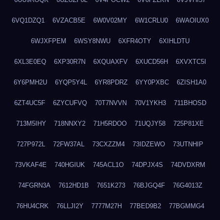
6VQ1DZQ1
6VZACB5E
6W0V02MY
6W1CRLU0
6WAOIUX0
6WJXFPEM
6WSY8NWU
6XFR4OTY
6XIHLDTU
6XL3E0EQ
6XP30R7N
6XQUAXFV
6XUCD56H
6XVXTC5I
6Y6PMH2U
6YQP5Y4L
6YR8PDRZ
6YY0PXBC
6ZISH1A0
6ZT4UC5F
6ZYCUFVQ
70T7NVVN
70V1YKH3
711BHOSD
713M5IHY
718NNXY2
71H5RDOO
71UQJY58
725P81XE
727P972L
72FW37AL
73CXZZM4
73IDZEWO
73UTNHIP
73VKAF4E
740HGIUK
745ACL1O
74DPJX4S
74DVDXRM
74FGRN3A
7612HD1B
7651K273
76BJGQ4F
76G4013Z
76HU4CRK
76LLJI2Y
7777M27H
77BED9B2
77BGMMG4