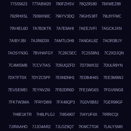
77S55623
77TABW20
780FZHSV
78Q29S80
78XWEZ88
792RHX5L
7939XN0C
796YV3DQ
79GHS38T
79L8YFMC
79V4EL6D
7A7B2KTK
7A7E8AHI
7AEEJVFI
7AGCKJXN
7AIBYJBI
7AJR6D3X
7AMTLOH9
7ANGKL8Z
7AOR3BJY
7AOSYN3G
7BVHAFGY
7C26C5EC
7C2S58N1
7C2XDJQN
7C4MI5MB
7CCV7IAS
7D5UQZFD
7D73WX32
7DULR9YN
7DXTFT0X
7DYZC5PF
7E0NDNH1
7EDB4H4S
7EE3M9WJ
7EUSEMEI
7EYNVZ6I
7FB2DR6D
7FE1WG6S
7FGV6NG8
7FKTW3MA
7FRYD8I9
7FX48QP3
7GDV0B8J
7GER99GF
7H8E1KTR
7H8LPLGJ
7I854907
7IAYUF4X
7IRRICQI
7JIRAAHO
7JJO4AR2
7JLOZ9Q7
7KWC77GK
7LALYSM0