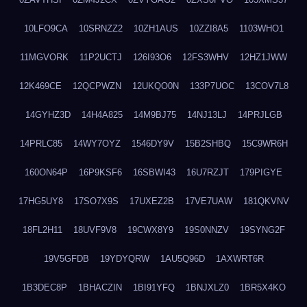
10LFO9CA
10SRNZZ2
10ZH1AUS
10ZZI8A5
1103WHO1
11MGVORK
11P2UCTJ
126I93O6
12FS3WHV
12HZ1JWW
12K469CE
12QCPWZN
12UKQO0N
133P7UOC
13COV7L8
14GYHZ3D
14H4A825
14M9BJ75
14NJ13LJ
14PRJLGB
14PRLC85
14WY7OYZ
1546DY9V
15B2SHBQ
15C9WR6H
160ON64P
16P9KSF6
16SBWI43
16U7RZJT
179PIGYE
17HG5UY8
17SO7X9S
17UXEZ2B
17VE7UAW
181QKVNV
18FL2H11
18UVF9V8
19CWX8Y9
19S0NNZV
19SYNG2F
19V5GFDB
19YDYQRW
1AU5Q96D
1AXWRT6R
1B3DEC8P
1BHACZIN
1BI91YFQ
1BNJXLZ0
1BR5X4KO