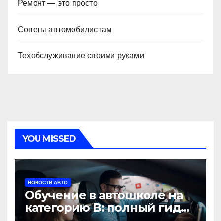
Ремонт — это просто
Советы автомобилистам
Техобслуживание своими руками
YOU MISSED
НОВОСТИ АВТО
Обучение в автошколе на
категорию В: полный гид
для будущих водителей