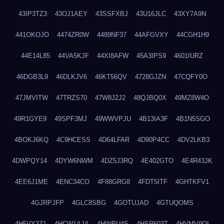
43IP3TZ3
43OJ1AEY
43SSFXBJ
43U16JLC
43XY7A9N
441OKOJO
4474ZR0W
4489NF37
44AFGVXY
44CGH1H9
44E14L85
44VA5KJF
44XI8AFW
45A3IPS9
4601IURZ
46DGB3L9
46DLKJV6
46KT56QV
4728GJZN
47CQFY0O
47JMVITW
47TRZS70
47W8J2J2
48QJBQ0X
49MZ8W4O
49R1GYE9
49SPF3MJ
49WWVPJU
4B13IA3F
4B1N5SGO
4BOKJ6KQ
4C9HCESS
4D64LFAR
4D90P4CC
4DV2LKB3
4DWPQY14
4DYW6NWM
4DZ5J3RQ
4E402GTO
4E4R43JK
4EE6J1ME
4ENC34CO
4F88GRG8
4FDT5ITF
4GHTKFV1
4GJRPJFP
4GLC8SBG
4GOTUJAD
4GTUQOMS
4H5VY3Z1
4HCW1AJA
4HINPU4S
4HSR603T
4HVMV9QI