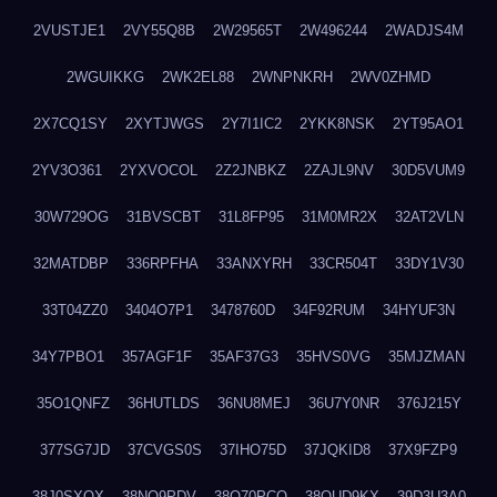
2VUSTJE1
2VY55Q8B
2W29565T
2W496244
2WADJS4M
2WGUIKKG
2WK2EL88
2WNPNKRH
2WV0ZHMD
2X7CQ1SY
2XYTJWGS
2Y7I1IC2
2YKK8NSK
2YT95AO1
2YV3O361
2YXVOCOL
2Z2JNBKZ
2ZAJL9NV
30D5VUM9
30W729OG
31BVSCBT
31L8FP95
31M0MR2X
32AT2VLN
32MATDBP
336RPFHA
33ANXYRH
33CR504T
33DY1V30
33T04ZZ0
3404O7P1
3478760D
34F92RUM
34HYUF3N
34Y7PBO1
357AGF1F
35AF37G3
35HVS0VG
35MJZMAN
35O1QNFZ
36HUTLDS
36NU8MEJ
36U7Y0NR
376J215Y
377SG7JD
37CVGS0S
37IHO75D
37JQKID8
37X9FZP9
38J0SXQX
38NQ9PDV
38O70PCO
38QUD9KX
39D3U3A0