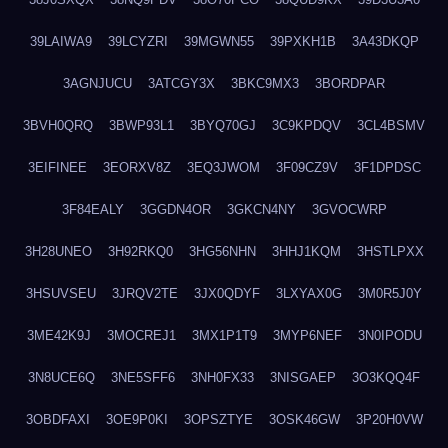
39LAIWA9
39LCYZRI
39MGWN55
39PXKH1B
3A43DKQP
3AGNJUCU
3ATCGY3X
3BKC9MX3
3BORDPAR
3BVH0QRQ
3BWP93L1
3BYQ70GJ
3C9KPDQV
3CL4BSMV
3EIFINEE
3EORXV8Z
3EQ3JWOM
3F09CZ9V
3F1DPDSC
3F84EALY
3GGDN4OR
3GKCN4NY
3GVOCWRP
3H28UNEO
3H92RKQ0
3HG56NHN
3HHJ1KQM
3HSTLPXX
3HSUVSEU
3JRQV2TE
3JX0QDYF
3LXYAX0G
3M0R5J0Y
3ME42K9J
3MOCREJ1
3MX1P1T9
3MYP6NEF
3N0IPODU
3N8UCE6Q
3NE5SFF6
3NH0FX33
3NISGAEP
3O3KQQ4F
3OBDFAXI
3OE9P0KI
3OPSZTYE
3OSK46GW
3P20H0VW