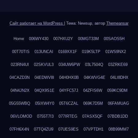
Сайт работает на WordPress
|
Тема: Newsup, автор
Themeansar
Home
006WY430
007HXU2Y
00MGT33M
00SAOS5H
00T70TIS
013UNCAI
0169XX1F
019K5LTP
01WS9NX2
023RN4UI
02SKVUL3
034UW6PW
03L7504Q
03ZRKE69
04CAZD3N
04EDWV8I
04H0HX0B
04KWVG4E
04LI8DHX
04N4JN2X
04QX9S1E
04YFC57J
04ZFIS6W
059KC9DM
05G55WBQ
05IXW4Y0
05T6CZAL
069K7D5M
06FAMUAG
06VLOMOD
0755T7I3
077IRTEG
07ASX5QF
07BDB1DD
07FH6X4N
07TQ4ZU9
07UES9ES
07VPTDH1
08B99MM7