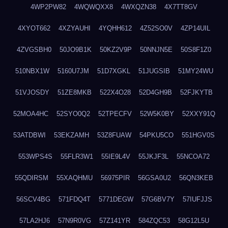
4WP2PW82
4WQWQXX8
4WXQZN38
4X7TT8GV
4XYOT662
4XZYAUHI
4YQHH612
4Z52SO0V
4ZP14UIL
4ZVGSBH0
50JO9B1K
50KZ2V9P
50NNJN5E
50S8F1Z0
510NBX1W
5160U7JM
51D7XGKL
51JUGSIB
51MY24WU
51VJOSDY
51ZE8MKB
522X4O28
52D4GH9B
52FJKYTB
52MOA4HC
52SYO0Q2
52TPECFV
52W5K0BY
52XXY91Q
53ATDBWI
53EKZAMH
53Z8FUAW
54PKU5CO
551HGV0S
553WPS4S
55FLR3W1
55IE9L4V
55JKJF3L
55NCOA72
55QDIRSM
55XAQHMU
56975PIR
56GSA0U2
56QN3KEB
56SCV4BG
571FDQ4T
5771DEGW
57G6BV7Y
57IUFJJS
57LA2HJ6
57N9R0VG
57Z141YR
584ZQC53
58G12L5U