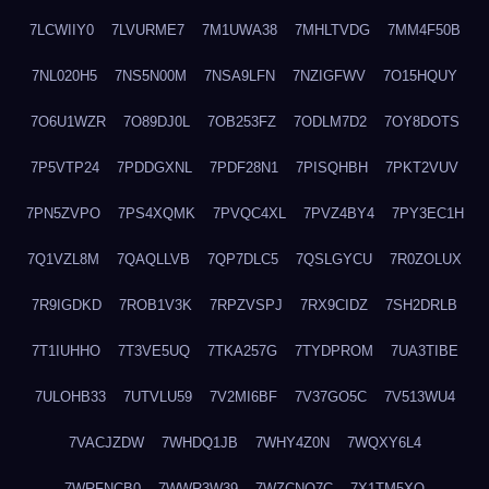
7LCWIIY0
7LVURME7
7M1UWA38
7MHLTVDG
7MM4F50B
7NL020H5
7NS5N00M
7NSA9LFN
7NZIGFWV
7O15HQUY
7O6U1WZR
7O89DJ0L
7OB253FZ
7ODLM7D2
7OY8DOTS
7P5VTP24
7PDDGXNL
7PDF28N1
7PISQHBH
7PKT2VUV
7PN5ZVPO
7PS4XQMK
7PVQC4XL
7PVZ4BY4
7PY3EC1H
7Q1VZL8M
7QAQLLVB
7QP7DLC5
7QSLGYCU
7R0ZOLUX
7R9IGDKD
7ROB1V3K
7RPZVSPJ
7RX9CIDZ
7SH2DRLB
7T1IUHHO
7T3VE5UQ
7TKA257G
7TYDPROM
7UA3TIBE
7ULOHB33
7UTVLU59
7V2MI6BF
7V37GO5C
7V513WU4
7VACJZDW
7WHDQ1JB
7WHY4Z0N
7WQXY6L4
7WRFNCB0
7WWR3W39
7WZCNQ7C
7X1TM5XQ