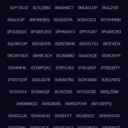
0LPY3G1Z
0LTLQ0B4
0M40H0CT
0MCMJJJP
0N1LZI50
0NALSI2P
0NFM8HBQ
0O1D2CFA
0O3VCZC0
0OY5HHNM
0P2UDQV4
0P3WEUER
0PHNO5Y4
0PPJIUB7
0PUMEZB4
0QLRKCUP
0QO261FR
0QR27BKM
0QV0STGJ
0R7FXEI4
0RCWTWLK
0RH9C3CH
0S284R8O
0S4IXXQE
0S9E2KPP
0SA9HP4L
0T1MPQXC
0T8PUJB2
0T9LQ0SF
0TDEQ0TY
0TWV72OF
0U01AD7B
0U56W7B0
0UDKWD5I
0UELVNFD
0V2IXSF4
0V3N6SQF
0VJAC930
0VY5ZG3D
0W3LZD86
0W58MBQO
0W5D86N5
0W8SOPXW
0WY1BFPQ
0X4GG1J6
0XAANC43
0XI05VVT
0XLR0SZZ
0XW3VGXD
0ZAVTHSI
0ZM4J2CX
0ZVYGAG2
0ZXS0PVO
105XMS37