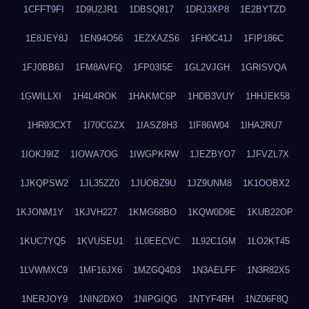
1CFFT9FI
1D9U2JR1
1DBSQ817
1DRJ3XP8
1E2BYTZD
1E8JEY8J
1EN94O56
1EZXAZS6
1FH0C41J
1FIP186C
1FJ0BB6J
1FM8AVFQ
1FP03I5E
1GL2VJGH
1GRISVQA
1GWILLXI
1H4L4ROK
1HAKMC6P
1HDB3VUY
1HHJEK58
1HR93CXT
1I70CGZX
1IASZ8H3
1IF86W04
1IHA2RU7
1IOKJ9IZ
1IOWA7OG
1IWGPKRW
1JEZBYO7
1JFVZL7X
1JKQPSW2
1JL35ZZ0
1JUOBZ9U
1JZ9UNM8
1K1OOBX2
1KJONM1Y
1KJVH227
1KMG68BO
1KQW0D9E
1KUB22OP
1KUC7YQ5
1KVUSEU1
1L0EECVC
1L92C1GM
1LO2KT45
1LVWMXC9
1MF16JX6
1MZGQ4D3
1N3AELFF
1N3R82X5
1NERJOY9
1NIN2DXO
1NIPGIQG
1NTYF4RH
1NZ06F8Q