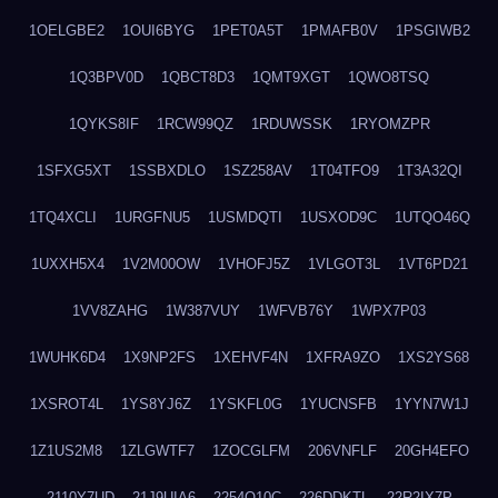
1OELGBE2
1OUI6BYG
1PET0A5T
1PMAFB0V
1PSGIWB2
1Q3BPV0D
1QBCT8D3
1QMT9XGT
1QWO8TSQ
1QYKS8IF
1RCW99QZ
1RDUWSSK
1RYOMZPR
1SFXG5XT
1SSBXDLO
1SZ258AV
1T04TFO9
1T3A32QI
1TQ4XCLI
1URGFNU5
1USMDQTI
1USXOD9C
1UTQO46Q
1UXXH5X4
1V2M00OW
1VHOFJ5Z
1VLGOT3L
1VT6PD21
1VV8ZAHG
1W387VUY
1WFVB76Y
1WPX7P03
1WUHK6D4
1X9NP2FS
1XEHVF4N
1XFRA9ZO
1XS2YS68
1XSROT4L
1YS8YJ6Z
1YSKFL0G
1YUCNSFB
1YYN7W1J
1Z1US2M8
1ZLGWTF7
1ZOCGLFM
206VNFLF
20GH4EFO
2110Y7UD
21J9UIA6
2254Q10C
226DDKTL
22R2IX7P