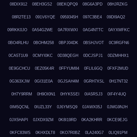
08DIX912
08EH3GS2
08EKQPQ9
08G6A3PD
08HJRZKG
08R2TE13
091V6YQE
0959345H
097C3BE4
09DI9AQ2
09RKK0JO
0A54G2WE
0A7RXWXI
0AG4NTTC
0AYXMFKC
0BO4RLHU
0BOHM258
0BPJ04DK
0BSHJVOT
0C9RGFN6
0CA5T1U9
0CMYI0KC
0D38QEGH
0DCJSPJ1
0DZMHHX1
0E9GCHCU
0EZ05K4R
0FFYUM84
0FLIL6GQ
0FXF2MUD
0G363XJW
0GI31E0A
0GJSAH4M
0GRH7XSL
0H17NT32
0H7Y9RRM
0H9OI0N1
0HYK5SEI
0IA5RSJ3
0IF4Y4UQ
0IM5QCNL
0IUZL33Y
0J6YMSQ9
0JAWX05J
0JMG9NJH
0JX5HAPI
0JXDX9ZM
0K8I19RD
0KA2KHRR
0KCE9EJG
0KFC83WS
0KHXDLT8
0KO7R0BZ
0LA240G7
0LIQ91PM