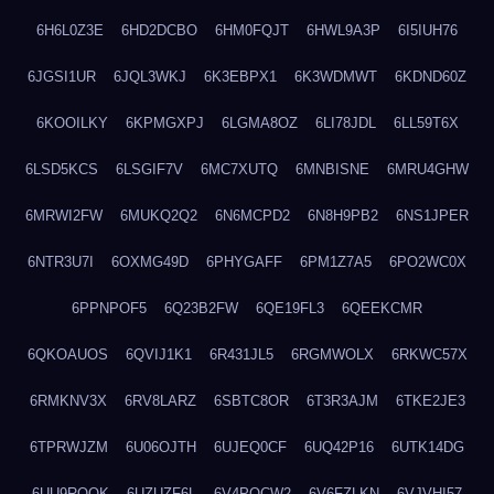
6H6L0Z3E
6HD2DCBO
6HM0FQJT
6HWL9A3P
6I5IUH76
6JGSI1UR
6JQL3WKJ
6K3EBPX1
6K3WDMWT
6KDND60Z
6KOOILKY
6KPMGXPJ
6LGMA8OZ
6LI78JDL
6LL59T6X
6LSD5KCS
6LSGIF7V
6MC7XUTQ
6MNBISNE
6MRU4GHW
6MRWI2FW
6MUKQ2Q2
6N6MCPD2
6N8H9PB2
6NS1JPER
6NTR3U7I
6OXMG49D
6PHYGAFF
6PM1Z7A5
6PO2WC0X
6PPNPOF5
6Q23B2FW
6QE19FL3
6QEEKCMR
6QKOAUOS
6QVIJ1K1
6R431JL5
6RGMWOLX
6RKWC57X
6RMKNV3X
6RV8LARZ
6SBTC8OR
6T3R3AJM
6TKE2JE3
6TPRWJZM
6U06OJTH
6UJEQ0CF
6UQ42P16
6UTK14DG
6UU9ROQK
6UZUZF6L
6V4POCW2
6V6FZLKN
6VJVHI57