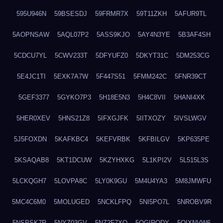
595U946N
59BSESDJ
59FRMR7X
59T11ZKH
5AFUR9TL
5AOPNSAW
5AQL07P2
5ASS9KJO
5AY4N3YE
5B3AF4SH
5CDCU7YL
5CWV233T
5DFYUFZ0
5DKYT31C
5DM253CG
5E4JC1TI
5EXK7A7W
5F447S51
5FMM242C
5FNR39CT
5GEF3377
5GYKO7P3
5H18E5N3
5H4C8VII
5HANI4XK
5HER0XEV
5HNS21Z8
5IFXGJFK
5IITXOZY
5IVSLWGV
5J5FOXDN
5KAFKBC4
5KEFVRBK
5KFBILGV
5KP635PE
5KSAQAB8
5KT1DCUW
5KZYHXKG
5L1KPI2V
5L515L3S
5LCKQGH7
5LOVPA8C
5LY0K9GU
5M4U4YA3
5M8JMWFU
5MC4C6M0
5MOLUGED
5NCKLFPQ
5NI5PO7L
5NROBV9R
5NSPSK7R
5NYZ03GV
5NZ2F7XQ
5OGIRQDY
5OIXNVW6