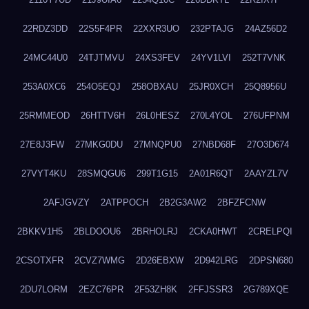
22RDZ3DD
22S5F4PR
22XXR3UO
232PTAJG
24AZ56D2
24MC44U0
24TJTMVU
24XS3FEV
24YV1LVI
252T7VNK
253A0XC6
254O5EQJ
258OBXAU
25JR0XCH
25Q8956U
25RMMEOD
26HTTV6H
26L0HESZ
270L4YOL
276UFPNM
27E8J3FW
27MKG0DU
27MNQPU0
27NBD68F
27O3D674
27VYT4KU
28SMQGU6
299T1G15
2A01R6QT
2AAYZL7V
2AFJGVZY
2ATPPOCH
2B2G3AW2
2BFZFCNW
2BKKV1H5
2BLDOOU6
2BRHOLRJ
2CKA0HWT
2CRELPQI
2CSOTXFR
2CVZ7WMG
2D26EBXW
2D942LRG
2DPSN680
2DU7LORM
2EZC76PR
2F53ZH8K
2FFJSSR3
2G789XQE