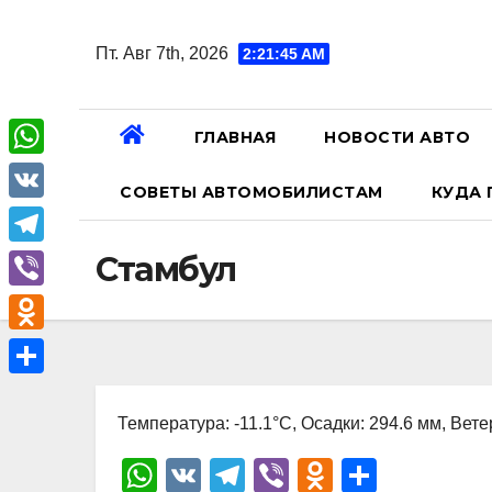
Перейти
к
Пт. Авг 7th, 2026
2:21:46 AM
содержанию
ГЛАВНАЯ
НОВОСТИ АВТО
W
СОВЕТЫ АВТОМОБИЛИСТАМ
КУДА 
h
V
a
K
T
Стамбул
t
e
V
s
l
i
A
O
e
b
p
d
О
g
e
p
n
Температура: -11.1°C, Осадки: 294.6 мм, Вете
т
r
r
o
п
W
V
T
Vi
O
О
a
k