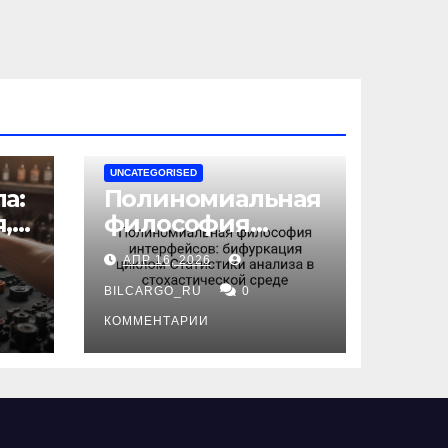
UNCATEGORISED
а:
Полиномиальная
,
философия
интерфейсов:
АПР 16, 2026
бифуркация
циклом
BILCARGO_RU
0
ов
Статистики
КОММЕНТАРИИ
анализа в
стохастической
среде