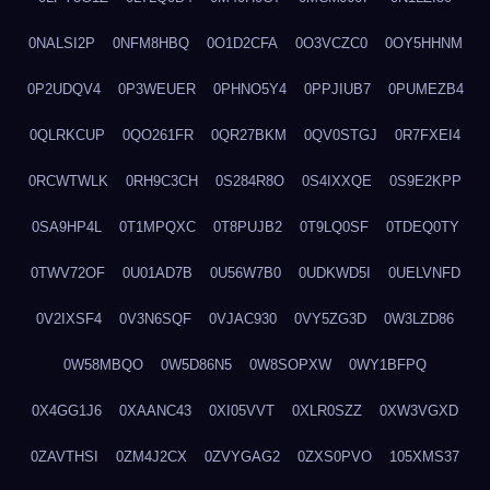
0NALSI2P
0NFM8HBQ
0O1D2CFA
0O3VCZC0
0OY5HHNM
0P2UDQV4
0P3WEUER
0PHNO5Y4
0PPJIUB7
0PUMEZB4
0QLRKCUP
0QO261FR
0QR27BKM
0QV0STGJ
0R7FXEI4
0RCWTWLK
0RH9C3CH
0S284R8O
0S4IXXQE
0S9E2KPP
0SA9HP4L
0T1MPQXC
0T8PUJB2
0T9LQ0SF
0TDEQ0TY
0TWV72OF
0U01AD7B
0U56W7B0
0UDKWD5I
0UELVNFD
0V2IXSF4
0V3N6SQF
0VJAC930
0VY5ZG3D
0W3LZD86
0W58MBQO
0W5D86N5
0W8SOPXW
0WY1BFPQ
0X4GG1J6
0XAANC43
0XI05VVT
0XLR0SZZ
0XW3VGXD
0ZAVTHSI
0ZM4J2CX
0ZVYGAG2
0ZXS0PVO
105XMS37