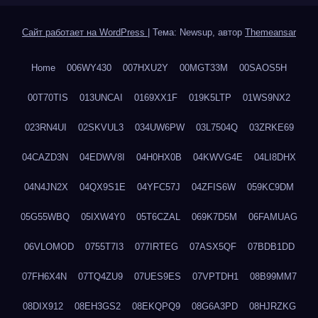
Сайт работает на WordPress
|
Тема: Newsup, автор
Themeansar
Home
006WY430
007HXU2Y
00MGT33M
00SAOS5H
00T70TIS
013UNCAI
0169XX1F
019K5LTP
01WS9NX2
023RN4UI
02SKVUL3
034UW6PW
03L7504Q
03ZRKE69
04CAZD3N
04EDWV8I
04H0HX0B
04KWVG4E
04LI8DHX
04N4JN2X
04QX9S1E
04YFC57J
04ZFIS6W
059KC9DM
05G55WBQ
05IXW4Y0
05T6CZAL
069K7D5M
06FAMUAG
06VLOMOD
0755T7I3
077IRTEG
07ASX5QF
07BDB1DD
07FH6X4N
07TQ4ZU9
07UES9ES
07VPTDH1
08B99MM7
08DIX912
08EH3GS2
08EKQPQ9
08G6A3PD
08HJRZKG