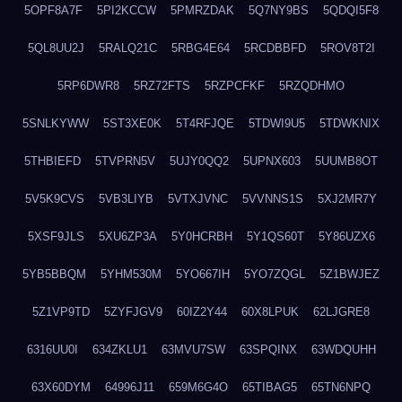
5OPF8A7F
5PI2KCCW
5PMRZDAK
5Q7NY9BS
5QDQI5F8
5QL8UU2J
5RALQ21C
5RBG4E64
5RCDBBFD
5ROV8T2I
5RP6DWR8
5RZ72FTS
5RZPCFKF
5RZQDHMO
5SNLKYWW
5ST3XE0K
5T4RFJQE
5TDWI9U5
5TDWKNIX
5THBIEFD
5TVPRN5V
5UJY0QQ2
5UPNX603
5UUMB8OT
5V5K9CVS
5VB3LIYB
5VTXJVNC
5VVNNS1S
5XJ2MR7Y
5XSF9JLS
5XU6ZP3A
5Y0HCRBH
5Y1QS60T
5Y86UZX6
5YB5BBQM
5YHM530M
5YO667IH
5YO7ZQGL
5Z1BWJEZ
5Z1VP9TD
5ZYFJGV9
60IZ2Y44
60X8LPUK
62LJGRE8
6316UU0I
634ZKLU1
63MVU7SW
63SPQINX
63WDQUHH
63X60DYM
64996J11
659M6G4O
65TIBAG5
65TN6NPQ