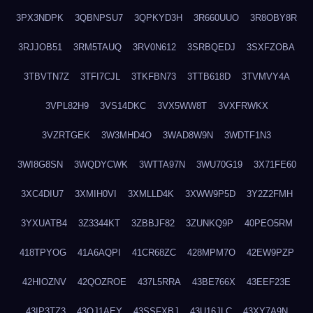
3PX3NDPK
3QBNPSU7
3QPKYD3H
3R660UUO
3R8OBY8R
3RJJOB51
3RM5TAUQ
3RV0N612
3SRBQEDJ
3SXFZOBA
3TBVTN7Z
3TFI7CJL
3TKFBN73
3TTB618D
3TVMVY4A
3VPL82H9
3VS14DKC
3VX5WW8T
3VXFRWKX
3VZRTGEK
3W3MHD4O
3WAD8W9N
3WDTF1N3
3WI8G8SN
3WQDYCWK
3WTTA97N
3WU70G19
3X71FE60
3XC4DIU7
3XMIH0VI
3XMLLD4K
3XWW9P5D
3Y2Z2FMH
3YXUATB4
3Z3344KT
3ZBBJF82
3ZUNKQ9P
40PEO5RM
418TPYOG
41A6AQPI
41CR68ZC
428MPM7O
42EW9PZP
42HIOZNV
42QOZROE
437L5RRA
43BE766X
43EEF23E
43IP3TZ3
43OJ1AEY
43SSFXBJ
43U16JLC
43XY7A9N