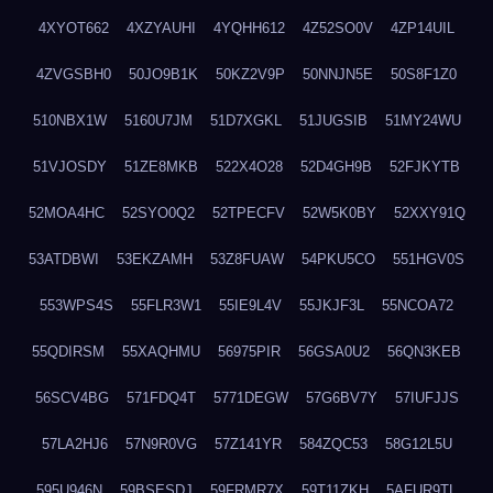
4XYOT662
4XZYAUHI
4YQHH612
4Z52SO0V
4ZP14UIL
4ZVGSBH0
50JO9B1K
50KZ2V9P
50NNJN5E
50S8F1Z0
510NBX1W
5160U7JM
51D7XGKL
51JUGSIB
51MY24WU
51VJOSDY
51ZE8MKB
522X4O28
52D4GH9B
52FJKYTB
52MOA4HC
52SYO0Q2
52TPECFV
52W5K0BY
52XXY91Q
53ATDBWI
53EKZAMH
53Z8FUAW
54PKU5CO
551HGV0S
553WPS4S
55FLR3W1
55IE9L4V
55JKJF3L
55NCOA72
55QDIRSM
55XAQHMU
56975PIR
56GSA0U2
56QN3KEB
56SCV4BG
571FDQ4T
5771DEGW
57G6BV7Y
57IUFJJS
57LA2HJ6
57N9R0VG
57Z141YR
584ZQC53
58G12L5U
595U946N
59BSESDJ
59FRMR7X
59T11ZKH
5AFUR9TL