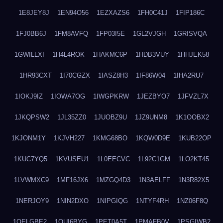
1E8JEY8J
1EN94O56
1EZXAZS6
1FH0C41J
1FIP186C
1FJ0BB6J
1FM8AVFQ
1FP03I5E
1GL2VJGH
1GRISVQA
1GWILLXI
1H4L4ROK
1HAKMC6P
1HDB3VUY
1HHJEK58
1HR93CXT
1I70CGZX
1IASZ8H3
1IF86W04
1IHA2RU7
1IOKJ9IZ
1IOWA7OG
1IWGPKRW
1JEZBYO7
1JFVZL7X
1JKQPSW2
1JL35ZZ0
1JUOBZ9U
1JZ9UNM8
1K1OOBX2
1KJONM1Y
1KJVH227
1KMG68BO
1KQW0D9E
1KUB22OP
1KUC7YQ5
1KVUSEU1
1L0EECVC
1L92C1GM
1LO2KT45
1LVWMXC9
1MF16JX6
1MZGQ4D3
1N3AELFF
1N3R82X5
1NERJOY9
1NIN2DXO
1NIPGIQG
1NTYF4RH
1NZ06F8Q
1OELGBE2
1OUI6BYG
1PET0A5T
1PMAFB0V
1PSGIWB2