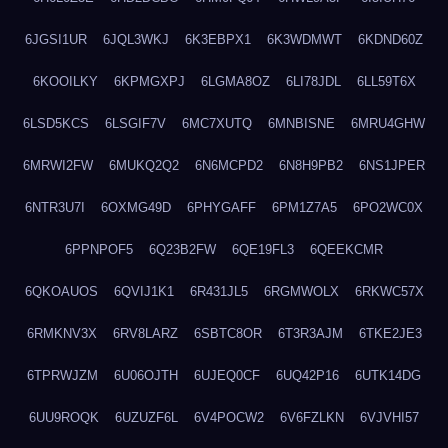
6JGSI1UR
6JQL3WKJ
6K3EBPX1
6K3WDMWT
6KDND60Z
6KOOILKY
6KPMGXPJ
6LGMA8OZ
6LI78JDL
6LL59T6X
6LSD5KCS
6LSGIF7V
6MC7XUTQ
6MNBISNE
6MRU4GHW
6MRWI2FW
6MUKQ2Q2
6N6MCPD2
6N8H9PB2
6NS1JPER
6NTR3U7I
6OXMG49D
6PHYGAFF
6PM1Z7A5
6PO2WC0X
6PPNPOF5
6Q23B2FW
6QE19FL3
6QEEKCMR
6QKOAUOS
6QVIJ1K1
6R431JL5
6RGMWOLX
6RKWC57X
6RMKNV3X
6RV8LARZ
6SBTC8OR
6T3R3AJM
6TKE2JE3
6TPRWJZM
6U06OJTH
6UJEQ0CF
6UQ42P16
6UTK14DG
6UU9ROQK
6UZUZF6L
6V4POCW2
6V6FZLKN
6VJVHI57