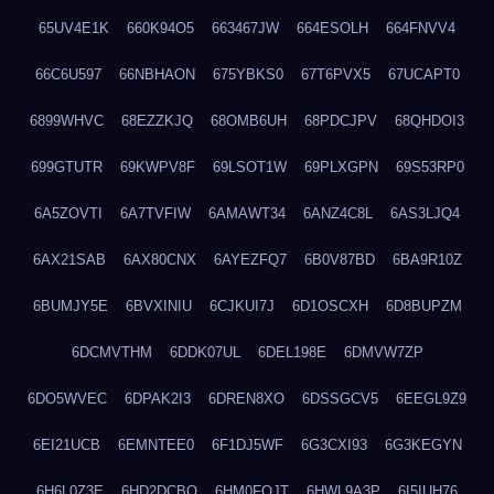
65UV4E1K
660K94O5
663467JW
664ESOLH
664FNVV4
66C6U597
66NBHAON
675YBKS0
67T6PVX5
67UCAPT0
6899WHVC
68EZZKJQ
68OMB6UH
68PDCJPV
68QHDOI3
699GTUTR
69KWPV8F
69LSOT1W
69PLXGPN
69S53RP0
6A5ZOVTI
6A7TVFIW
6AMAWT34
6ANZ4C8L
6AS3LJQ4
6AX21SAB
6AX80CNX
6AYEZFQ7
6B0V87BD
6BA9R10Z
6BUMJY5E
6BVXINIU
6CJKUI7J
6D1OSCXH
6D8BUPZM
6DCMVTHM
6DDK07UL
6DEL198E
6DMVW7ZP
6DO5WVEC
6DPAK2I3
6DREN8XO
6DSSGCV5
6EEGL9Z9
6EI21UCB
6EMNTEE0
6F1DJ5WF
6G3CXI93
6G3KEGYN
6H6L0Z3E
6HD2DCBO
6HM0FQJT
6HWL9A3P
6I5IUH76