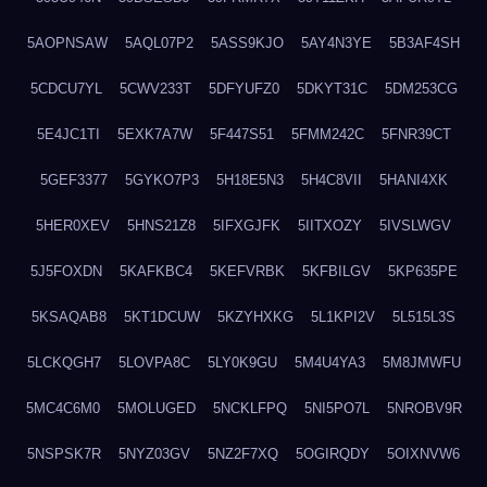
5AOPNSAW
5AQL07P2
5ASS9KJO
5AY4N3YE
5B3AF4SH
5CDCU7YL
5CWV233T
5DFYUFZ0
5DKYT31C
5DM253CG
5E4JC1TI
5EXK7A7W
5F447S51
5FMM242C
5FNR39CT
5GEF3377
5GYKO7P3
5H18E5N3
5H4C8VII
5HANI4XK
5HER0XEV
5HNS21Z8
5IFXGJFK
5IITXOZY
5IVSLWGV
5J5FOXDN
5KAFKBC4
5KEFVRBK
5KFBILGV
5KP635PE
5KSAQAB8
5KT1DCUW
5KZYHXKG
5L1KPI2V
5L515L3S
5LCKQGH7
5LOVPA8C
5LY0K9GU
5M4U4YA3
5M8JMWFU
5MC4C6M0
5MOLUGED
5NCKLFPQ
5NI5PO7L
5NROBV9R
5NSPSK7R
5NYZ03GV
5NZ2F7XQ
5OGIRQDY
5OIXNVW6