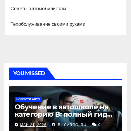
Советы автомобилистам
Техобслуживание своими руками
YOU MISSED
НОВОСТИ АВТО
Обучение в автошколе на
категорию В: полный гид
для будущих водителей
МАЙ 21, 2026
BILCARGO_RU
0