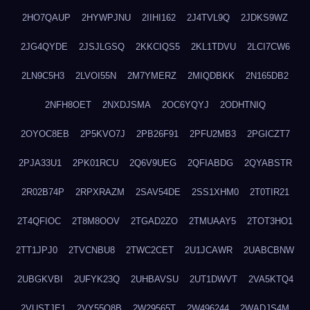
2HO7QAUP
2HYWPJNU
2IIHI162
2J4TVL9Q
2JDKS9WZ
2JG4QYDE
2JSJLGSQ
2KKCIQS5
2KL1TDVU
2LCI7CW6
2LN9C5H3
2LVOI55N
2M7YMERZ
2MIQDBKK
2N165DB2
2NFH8OET
2NXDJSMA
2OC6YQYJ
2ODHTNIQ
2OYOC8EB
2P5KVO7J
2PB26F91
2PFU2MB3
2PGICZT7
2PJA33U1
2PK01RCU
2Q6V9UEG
2QFIABDG
2QYABSTR
2R02B74P
2RPXRAZM
2SAV54DE
2SS1XHM0
2T0TIR21
2T4QFIOC
2T8M8OOV
2TGAD2ZO
2TMUAAY5
2TOT3HO1
2TT1JPJ0
2TVCNBU8
2TWC2CET
2U1JCAWR
2UABCBNW
2UBGKVBI
2UFYK23Q
2UHBAVSU
2UT1DWVT
2VA5KTQ4
2VUSTJE1
2VY55Q8B
2W29565T
2W496244
2WADJS4M