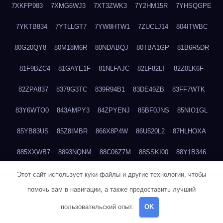
7XKFP983
7XMG6WJ3
7XT3ZWK3
7Y2HM15R
7YHSQGPE
7YKTB834
7YTLLGT7
7YW8HTW1
7ZUCLJ14
804ITWBC
80G20QY8
80M18M6R
80NDABQJ
80TBA1GP
81B6R5DR
81F9BZC4
81GAYE1F
81NLFAJC
82LF82LT
82Z0LK6F
82ZPA837
8379G3TC
839R94B1
83DE49ZB
83FF7WTK
83Y6WTO0
843AMPY3
84ZPYENJ
85BF0JNS
85NIO1GL
85YB83US
85Z8IMBR
866X8P4W
86U520L2
87HLHOXA
885XXWB7
8893NQNM
88C06Z7M
88SSKI00
88Y1B346
88ZYQON6
88ZZ29JA
895NL72T
89WVKQCH
8A6B5EEP
Этот сайт использует куки-файлы и другие технологии, чтобы
помочь вам в навигации, а также предоставить лучший
8BBJWQMN
8BJPIIGO
8BSWANL0
8BVB056I
8BZT9YKF
пользовательский опыт.
OK
8BZZZWSD
8C2C6QL5
8C6H1X9Q
8CEG9O6P
8CFDQ2M4