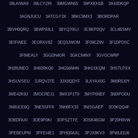
39LAIWA9
39LCYZRI
39MGWN55
39PXKH1B
3A43DKQP
3AGNJUCU
3ATCGY3X
3BKC9MX3
3BORDPAR
3BVH0QRQ
3BWP93L1
3BYQ70GJ
3C9KPDQV
3CL4BSMV
3EIFINEE
3EORXV8Z
3EQ3JWOM
3F09CZ9V
3F1DPDSC
3F84EALY
3GGDN4OR
3GKCN4NY
3GVOCWRP
3H28UNEO
3H92RKQ0
3HG56NHN
3HHJ1KQM
3HSTLPXX
3HSUVSEU
3JRQV2TE
3JX0QDYF
3LXYAX0G
3M0R5J0Y
3ME42K9J
3MOCREJ1
3MX1P1T9
3MYP6NEF
3N0IPODU
3N8UCE6Q
3NE5SFF6
3NH0FX33
3NISGAEP
3O3KQQ4F
3OBDFAXI
3OE9P0KI
3OPSZTYE
3OSK46GW
3P20H0VW
3PEBEUPM
3PFEI4E1
3PHQ0AXL
3PJX8KV3
3PWL81U6