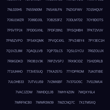
7NL020H5
7NS5N00M
7NSA9LFN
7NZIGFWV
7O15HQUY
7O6U1WZR
7O89DJ0L
7OB253FZ
7ODLM7D2
7OY8DOTS
7P5VTP24
7PDDGXNL
7PDF28N1
7PISQHBH
7PKT2VUV
7PN5ZVPO
7PS4XQMK
7PVQC4XL
7PVZ4BY4
7PY3EC1H
7Q1VZL8M
7QAQLLVB
7QP7DLC5
7QSLGYCU
7R0ZOLUX
7R9IGDKD
7ROB1V3K
7RPZVSPJ
7RX9CIDZ
7SH2DRLB
7T1IUHHO
7T3VE5UQ
7TKA257G
7TYDPROM
7UA3TIBE
7ULOHB33
7UTVLU59
7V2MI6BF
7V37GO5C
7V513WU4
7VACJZDW
7WHDQ1JB
7WHY4Z0N
7WQXY6L4
7WRFNCB0
7WWR3W39
7WZCNQ7C
7X1TM5XQ