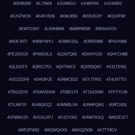
4I5H850W
4IL73M3I
4JGM8GIJ
4JH8IPKK
4JS349D2
4K2GFW1N
4K4KVN36
4KML855I
4KNS3G0Y
4KQJIFMI
4KWTO3AT
4LXNH9M8
4M8RR8DW
4NNSAVOG
4NOFJHTI
4NRBYMY1
4O9WC0SL
4ORR508B
4P5VX889
4PE2DGG9
4PW810LS
4Q1M7Q60
4QAHYG43
4QHYCH8B
4QL610TS
4QRSJ753
4QVTMIC5
4QXRDQN7
4S31TENQ
4SGZZGF9
4SHI3FUE
4SRMCB32
4SYJTR01
4T4UXTTO
4T8GUZVK
4TAWVEKW
4TBBI1Y5
4TJ1ASNW
4TPTYC45
4TSJ6PJX
4U48QGQ2
4UMM8LXA
4UNHPQM1
4URT243L
4VFMWJZ0
4VGSLXPJ
4VJZYO02
4VNW7KSQ
4W6ZE1F7
4WP2PW82
4WQWQXX8
4WXQZN38
4X7TT8GV