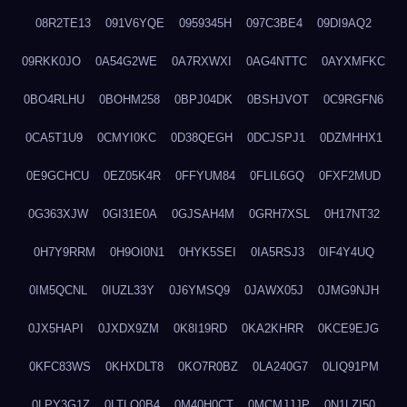
08R2TE13
091V6YQE
0959345H
097C3BE4
09DI9AQ2
09RKK0JO
0A54G2WE
0A7RXWXI
0AG4NTTC
0AYXMFKC
0BO4RLHU
0BOHM258
0BPJ04DK
0BSHJVOT
0C9RGFN6
0CA5T1U9
0CMYI0KC
0D38QEGH
0DCJSPJ1
0DZMHHX1
0E9GCHCU
0EZ05K4R
0FFYUM84
0FLIL6GQ
0FXF2MUD
0G363XJW
0GI31E0A
0GJSAH4M
0GRH7XSL
0H17NT32
0H7Y9RRM
0H9OI0N1
0HYK5SEI
0IA5RSJ3
0IF4Y4UQ
0IM5QCNL
0IUZL33Y
0J6YMSQ9
0JAWX05J
0JMG9NJH
0JX5HAPI
0JXDX9ZM
0K8I19RD
0KA2KHRR
0KCE9EJG
0KFC83WS
0KHXDLT8
0KO7R0BZ
0LA240G7
0LIQ91PM
0LPY3G1Z
0LTLQ0B4
0M40H0CT
0MCMJJJP
0N1LZI50