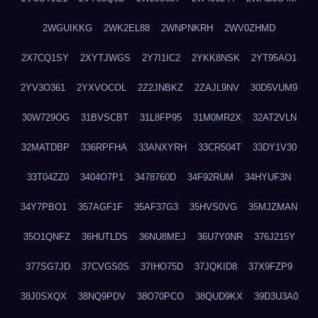
2WGUIKKG
2WK2EL88
2WNPNKRH
2WV0ZHMD
2X7CQ1SY
2XYTJWGS
2Y7I1IC2
2YKK8NSK
2YT95AO1
2YV3O361
2YXVOCOL
2Z2JNBKZ
2ZAJL9NV
30D5VUM9
30W729OG
31BVSCBT
31L8FP95
31M0MR2X
32AT2VLN
32MATDBP
336RPFHA
33ANXYRH
33CR504T
33DY1V30
33T04ZZ0
3404O7P1
3478760D
34F92RUM
34HYUF3N
34Y7PBO1
357AGF1F
35AF37G3
35HVS0VG
35MJZMAN
35O1QNFZ
36HUTLDS
36NU8MEJ
36U7Y0NR
376J215Y
377SG7JD
37CVGS0S
37IHO75D
37JQKID8
37X9FZP9
38J0SXQX
38NQ9PDV
38O70PCO
38QUD9KX
39D3U3A0