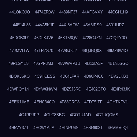
441OKOJO
4474ZR0W
4489NF37
44AFGVXY
44CGH1H9
44E14L85
44VA5KJF
44XI8AFW
45A3IPS9
4601IURZ
46DGB3L9
46DLKJV6
46KT56QV
4728GJZN
47CQFY0O
47JMVITW
47TRZS70
47W8J2J2
48QJBQ0X
49MZ8W4O
49R1GYE9
49SPF3MJ
49WWVPJU
4B13IA3F
4B1N5SGO
4BOKJ6KQ
4C9HCESS
4D64LFAR
4D90P4CC
4DV2LKB3
4DWPQY14
4DYW6NWM
4DZ5J3RQ
4E402GTO
4E4R43JK
4EE6J1ME
4ENC34CO
4F88GRG8
4FDT5ITF
4GHTKFV1
4GJRPJFP
4GLC8SBG
4GOTUJAD
4GTUQOMS
4H5VY3Z1
4HCW1AJA
4HINPU4S
4HSR603T
4HVMV9QI