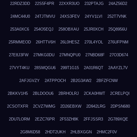
22RDZ3DD
22S5F4PR
22XXR3UO
232PTAJG
24AZ56D2
24MC44U0
24TJTMVU
24XS3FEV
24YV1LVI
252T7VNK
253A0XC6
254O5EQJ
258OBXAU
25JR0XCH
25Q8956U
25RMMEOD
26HTTV6H
26L0HESZ
270L4YOL
276UFPNM
27E8J3FW
27MKG0DU
27MNQPU0
27NBD68F
27O3D674
27VYT4KU
28SMQGU6
299T1G15
2A01R6QT
2AAYZL7V
2AFJGVZY
2ATPPOCH
2B2G3AW2
2BFZFCNW
2BKKV1H5
2BLDOOU6
2BRHOLRJ
2CKA0HWT
2CRELPQI
2CSOTXFR
2CVZ7WMG
2D26EBXW
2D942LRG
2DPSN680
2DU7LORM
2EZC76PR
2F53ZH8K
2FFJSSR3
2G789XQE
2G8M6D58
2HDT2UKH
2HLBXGGN
2HMC2F0V