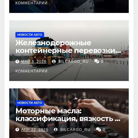
КОММЕНТАРИИ
НОВОСТИ АВТО
Железнодорожные
контейнерные перевозки
из Китая в Россию:
МАЙ 6, 2026
BILCARGO_RU
0
маршруты, сроки и
требования
КОММЕНТАРИИ
НОВОСТИ АВТО
Моторные масла:
классификация, вязкость и
рекомендации по выбору
АПР 22, 2026
BILCARGO_RU
0
для различных типов