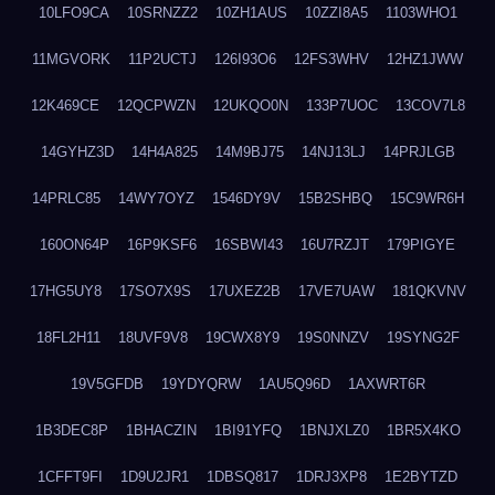
10LFO9CA
10SRNZZ2
10ZH1AUS
10ZZI8A5
1103WHO1
11MGVORK
11P2UCTJ
126I93O6
12FS3WHV
12HZ1JWW
12K469CE
12QCPWZN
12UKQO0N
133P7UOC
13COV7L8
14GYHZ3D
14H4A825
14M9BJ75
14NJ13LJ
14PRJLGB
14PRLC85
14WY7OYZ
1546DY9V
15B2SHBQ
15C9WR6H
160ON64P
16P9KSF6
16SBWI43
16U7RZJT
179PIGYE
17HG5UY8
17SO7X9S
17UXEZ2B
17VE7UAW
181QKVNV
18FL2H11
18UVF9V8
19CWX8Y9
19S0NNZV
19SYNG2F
19V5GFDB
19YDYQRW
1AU5Q96D
1AXWRT6R
1B3DEC8P
1BHACZIN
1BI91YFQ
1BNJXLZ0
1BR5X4KO
1CFFT9FI
1D9U2JR1
1DBSQ817
1DRJ3XP8
1E2BYTZD