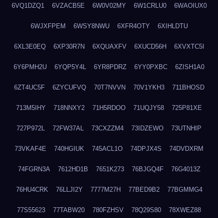
6VQ1DZQ1
6VZACB5E
6W0V02MY
6W1CRLU0
6WAOIUX0
6WJXFPEM
6WSY8NWU
6XFR4OTY
6XIHLDTU
6XL3E0EQ
6XP30R7N
6XQUAXFV
6XUCD56H
6XVXTC5I
6Y6PMH2U
6YQP5Y4L
6YR8PDRZ
6YY0PXBC
6ZISH1A0
6ZT4UC5F
6ZYCUFVQ
70T7NVVN
70V1YKH3
711BHOSD
713M5IHY
718NNXY2
71H5RDOO
71UQJY58
725P81XE
727P972L
72FW37AL
73CXZZM4
73IDZEWO
73UTNHIP
73VKAF4E
740HGIUK
745ACL1O
74DPJX4S
74DVDXRM
74FGRN3A
7612HD1B
7651K273
76BJGQ4F
76G4013Z
76HU4CRK
76LLJI2Y
7777M27H
77BED9B2
77BGMMG4
77S55623
77TABW20
780FZHSV
78Q29S80
78XWEZ88