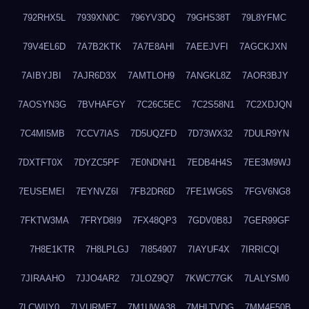
792RHX5L
7939XN0C
796YV3DQ
79GHS38T
79L8YFMC
79V4EL6D
7A7B2KTK
7A7E8AHI
7AEEJVFI
7AGCKJXN
7AIBYJBI
7AJR6D3X
7AMTLOH9
7ANGKL8Z
7AOR3BJY
7AOSYN3G
7BVHAFGY
7C26C5EC
7C2S58N1
7C2XDJQN
7C4MI5MB
7CCV7IAS
7D5UQZFD
7D73WX32
7DULR9YN
7DXTFT0X
7DYZC5PF
7E0NDNH1
7EDB4H4S
7EE3M9WJ
7EUSEMEI
7EYNVZ6I
7FB2DR6D
7FE1WG6S
7FGV6NG8
7FKTW3MA
7FRYD8I9
7FX48QP3
7GDV0B8J
7GER99GF
7H8E1KTR
7H8LPLGJ
7I854907
7IAYUF4X
7IRRICQI
7JIRAAHO
7JJO4AR2
7JLOZ9Q7
7KWC77GK
7LALYSM0
7LCWIIY0
7LVURME7
7M1UWA38
7MHLTVDG
7MM4F50B