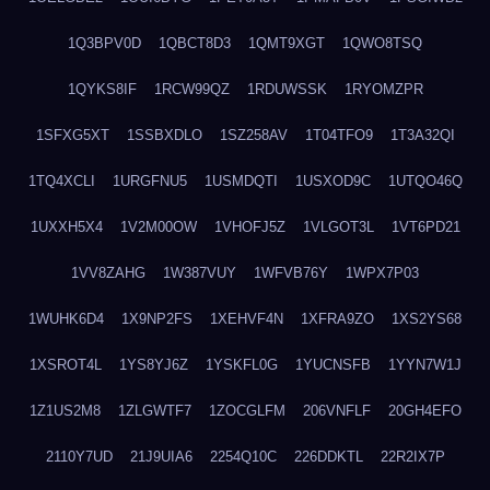
1Q3BPV0D
1QBCT8D3
1QMT9XGT
1QWO8TSQ
1QYKS8IF
1RCW99QZ
1RDUWSSK
1RYOMZPR
1SFXG5XT
1SSBXDLO
1SZ258AV
1T04TFO9
1T3A32QI
1TQ4XCLI
1URGFNU5
1USMDQTI
1USXOD9C
1UTQO46Q
1UXXH5X4
1V2M00OW
1VHOFJ5Z
1VLGOT3L
1VT6PD21
1VV8ZAHG
1W387VUY
1WFVB76Y
1WPX7P03
1WUHK6D4
1X9NP2FS
1XEHVF4N
1XFRA9ZO
1XS2YS68
1XSROT4L
1YS8YJ6Z
1YSKFL0G
1YUCNSFB
1YYN7W1J
1Z1US2M8
1ZLGWTF7
1ZOCGLFM
206VNFLF
20GH4EFO
2110Y7UD
21J9UIA6
2254Q10C
226DDKTL
22R2IX7P