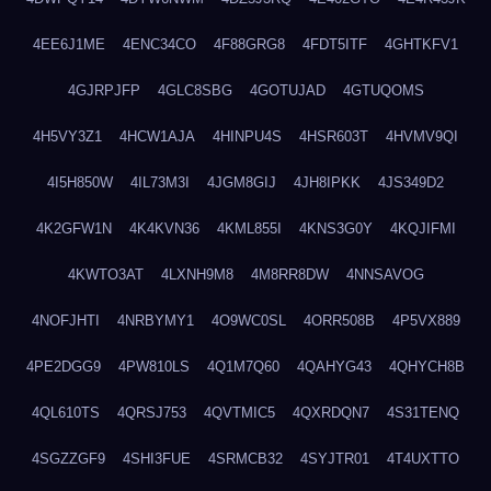
4EE6J1ME
4ENC34CO
4F88GRG8
4FDT5ITF
4GHTKFV1
4GJRPJFP
4GLC8SBG
4GOTUJAD
4GTUQOMS
4H5VY3Z1
4HCW1AJA
4HINPU4S
4HSR603T
4HVMV9QI
4I5H850W
4IL73M3I
4JGM8GIJ
4JH8IPKK
4JS349D2
4K2GFW1N
4K4KVN36
4KML855I
4KNS3G0Y
4KQJIFMI
4KWTO3AT
4LXNH9M8
4M8RR8DW
4NNSAVOG
4NOFJHTI
4NRBYMY1
4O9WC0SL
4ORR508B
4P5VX889
4PE2DGG9
4PW810LS
4Q1M7Q60
4QAHYG43
4QHYCH8B
4QL610TS
4QRSJ753
4QVTMIC5
4QXRDQN7
4S31TENQ
4SGZZGF9
4SHI3FUE
4SRMCB32
4SYJTR01
4T4UXTTO