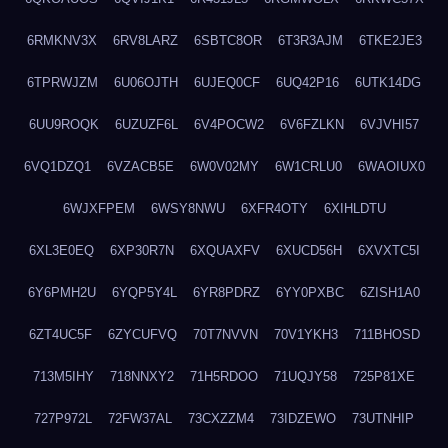
6RMKNV3X
6RV8LARZ
6SBTC8OR
6T3R3AJM
6TKE2JE3
6TPRWJZM
6U06OJTH
6UJEQ0CF
6UQ42P16
6UTK14DG
6UU9ROQK
6UZUZF6L
6V4POCW2
6V6FZLKN
6VJVHI57
6VQ1DZQ1
6VZACB5E
6W0V02MY
6W1CRLU0
6WAOIUX0
6WJXFPEM
6WSY8NWU
6XFR4OTY
6XIHLDTU
6XL3E0EQ
6XP30R7N
6XQUAXFV
6XUCD56H
6XVXTC5I
6Y6PMH2U
6YQP5Y4L
6YR8PDRZ
6YY0PXBC
6ZISH1A0
6ZT4UC5F
6ZYCUFVQ
70T7NVVN
70V1YKH3
711BHOSD
713M5IHY
718NNXY2
71H5RDOO
71UQJY58
725P81XE
727P972L
72FW37AL
73CXZZM4
73IDZEWO
73UTNHIP