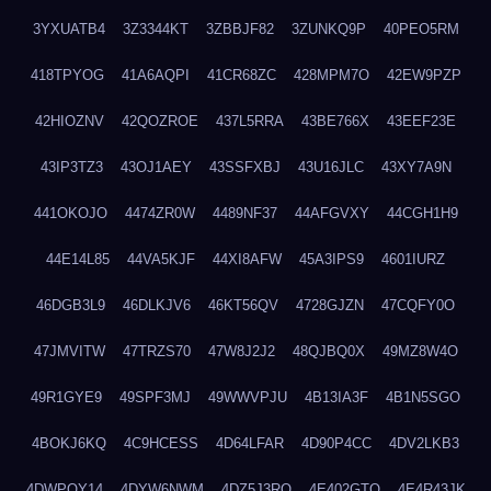
3YXUATB4
3Z3344KT
3ZBBJF82
3ZUNKQ9P
40PEO5RM
418TPYOG
41A6AQPI
41CR68ZC
428MPM7O
42EW9PZP
42HIOZNV
42QOZROE
437L5RRA
43BE766X
43EEF23E
43IP3TZ3
43OJ1AEY
43SSFXBJ
43U16JLC
43XY7A9N
441OKOJO
4474ZR0W
4489NF37
44AFGVXY
44CGH1H9
44E14L85
44VA5KJF
44XI8AFW
45A3IPS9
4601IURZ
46DGB3L9
46DLKJV6
46KT56QV
4728GJZN
47CQFY0O
47JMVITW
47TRZS70
47W8J2J2
48QJBQ0X
49MZ8W4O
49R1GYE9
49SPF3MJ
49WWVPJU
4B13IA3F
4B1N5SGO
4BOKJ6KQ
4C9HCESS
4D64LFAR
4D90P4CC
4DV2LKB3
4DWPQY14
4DYW6NWM
4DZ5J3RQ
4E402GTO
4E4R43JK