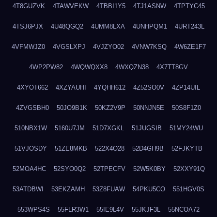
4T8GUZVK
4TAWVEKW
4TBBI1Y5
4TJ1ASNW
4TPTYC45
4TSJ6PJX
4U48QGQ2
4UMM8LXA
4UNHPQM1
4URT243L
4VFMWJZ0
4VGSLXPJ
4VJZYO02
4VNW7KSQ
4W6ZE1F7
4WP2PW82
4WQWQXX8
4WXQZN38
4X7TT8GV
4XYOT662
4XZYAUHI
4YQHH612
4Z52SO0V
4ZP14UIL
4ZVGSBH0
50JO9B1K
50KZ2V9P
50NNJN5E
50S8F1Z0
510NBX1W
5160U7JM
51D7XGKL
51JUGSIB
51MY24WU
51VJOSDY
51ZE8MKB
522X4O28
52D4GH9B
52FJKYTB
52MOA4HC
52SYO0Q2
52TPECFV
52W5K0BY
52XXY91Q
53ATDBWI
53EKZAMH
53Z8FUAW
54PKU5CO
551HGV0S
553WPS4S
55FLR3W1
55IE9L4V
55JKJF3L
55NCOA72