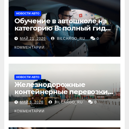
НОВОСТИ АВТО
Обучение в автошколе на
категорию В: полный гид
для будущих водителей
МАЙ 21, 2026
BILCARGO_RU
0
КОММЕНТАРИИ
НОВОСТИ АВТО
Железнодорожные
контейнерные перевозки
из Китая в Россию:
МАЙ 6, 2026
BILCARGO_RU
0
маршруты, сроки и
требования
КОММЕНТАРИИ