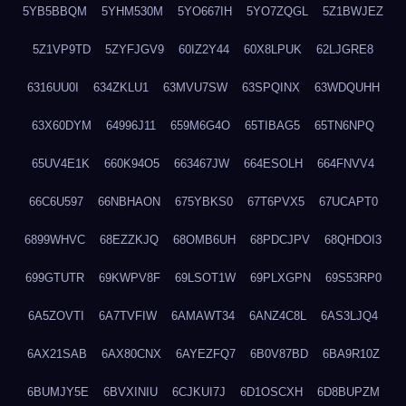
5YB5BBQM
5YHM530M
5YO667IH
5YO7ZQGL
5Z1BWJEZ
5Z1VP9TD
5ZYFJGV9
60IZ2Y44
60X8LPUK
62LJGRE8
6316UU0I
634ZKLU1
63MVU7SW
63SPQINX
63WDQUHH
63X60DYM
64996J11
659M6G4O
65TIBAG5
65TN6NPQ
65UV4E1K
660K94O5
663467JW
664ESOLH
664FNVV4
66C6U597
66NBHAON
675YBKS0
67T6PVX5
67UCAPT0
6899WHVC
68EZZKJQ
68OMB6UH
68PDCJPV
68QHDOI3
699GTUTR
69KWPV8F
69LSOT1W
69PLXGPN
69S53RP0
6A5ZOVTI
6A7TVFIW
6AMAWT34
6ANZ4C8L
6AS3LJQ4
6AX21SAB
6AX80CNX
6AYEZFQ7
6B0V87BD
6BA9R10Z
6BUMJY5E
6BVXINIU
6CJKUI7J
6D1OSCXH
6D8BUPZM