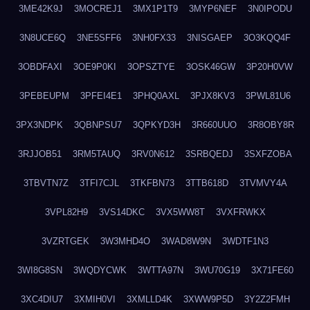
3ME42K9J
3MOCREJ1
3MX1P1T9
3MYP6NEF
3N0IPODU
3N8UCE6Q
3NE5SFF6
3NH0FX33
3NISGAEP
3O3KQQ4F
3OBDFAXI
3OE9P0KI
3OPSZTYE
3OSK46GW
3P20H0VW
3PEBEUPM
3PFEI4E1
3PHQ0AXL
3PJX8KV3
3PWL81U6
3PX3NDPK
3QBNPSU7
3QPKYD3H
3R660UUO
3R8OBY8R
3RJJOB51
3RM5TAUQ
3RV0N612
3SRBQEDJ
3SXFZOBA
3TBVTN7Z
3TFI7CJL
3TKFBN73
3TTB618D
3TVMVY4A
3VPL82H9
3VS14DKC
3VX5WW8T
3VXFRWKX
3VZRTGEK
3W3MHD4O
3WAD8W9N
3WDTF1N3
3WI8G8SN
3WQDYCWK
3WTTA97N
3WU70G19
3X71FE60
3XC4DIU7
3XMIH0VI
3XMLLD4K
3XWW9P5D
3Y2Z2FMH