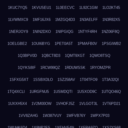
1KUC7YQ5
1KVUSEU1
1L0EECVC
1L92C1GM
1LO2KT45
1LVWMXC9
1MF16JX6
1MZGQ4D3
1N3AELFF
1N3R82X5
1NERJOY9
1NIN2DXO
1NIPGIQG
1NTYF4RH
1NZ06F8Q
1OELGBE2
1OUI6BYG
1PET0A5T
1PMAFB0V
1PSGIWB2
1Q3BPV0D
1QBCT8D3
1QMT9XGT
1QWO8TSQ
1QYKS8IF
1RCW99QZ
1RDUWSSK
1RYOMZPR
1SFXG5XT
1SSBXDLO
1SZ258AV
1T04TFO9
1T3A32QI
1TQ4XCLI
1URGFNU5
1USMDQTI
1USXOD9C
1UTQO46Q
1UXXH5X4
1V2M00OW
1VHOFJ5Z
1VLGOT3L
1VT6PD21
1VV8ZAHG
1W387VUY
1WFVB76Y
1WPX7P03
1WUHK6D4
1X9NP2FS
1XEHVF4N
1XFRA9ZO
1XS2YS68