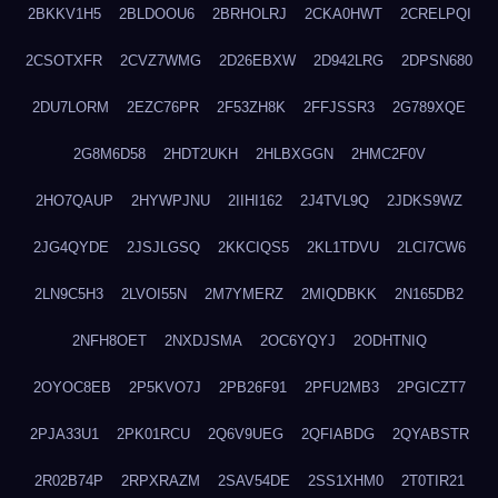
2BKKV1H5
2BLDOOU6
2BRHOLRJ
2CKA0HWT
2CRELPQI
2CSOTXFR
2CVZ7WMG
2D26EBXW
2D942LRG
2DPSN680
2DU7LORM
2EZC76PR
2F53ZH8K
2FFJSSR3
2G789XQE
2G8M6D58
2HDT2UKH
2HLBXGGN
2HMC2F0V
2HO7QAUP
2HYWPJNU
2IIHI162
2J4TVL9Q
2JDKS9WZ
2JG4QYDE
2JSJLGSQ
2KKCIQS5
2KL1TDVU
2LCI7CW6
2LN9C5H3
2LVOI55N
2M7YMERZ
2MIQDBKK
2N165DB2
2NFH8OET
2NXDJSMA
2OC6YQYJ
2ODHTNIQ
2OYOC8EB
2P5KVO7J
2PB26F91
2PFU2MB3
2PGICZT7
2PJA33U1
2PK01RCU
2Q6V9UEG
2QFIABDG
2QYABSTR
2R02B74P
2RPXRAZM
2SAV54DE
2SS1XHM0
2T0TIR21