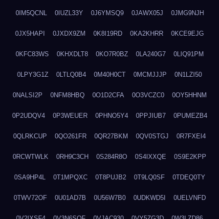
0IM5QCNL
0IUZL33Y
0J6YMSQ9
0JAWX05J
0JMG9NJH
0JX5HAPI
0JXDX9ZM
0K8I19RD
0KA2KHRR
0KCE9EJG
0KFC83WS
0KHXDLT8
0KO7R0BZ
0LA240G7
0LIQ91PM
0LPY3G1Z
0LTLQ0B4
0M40H0CT
0MCMJJJP
0N1LZI50
0NALSI2P
0NFM8HBQ
0O1D2CFA
0O3VCZC0
0OY5HHNM
0P2UDQV4
0P3WEUER
0PHNO5Y4
0PPJIUB7
0PUMEZB4
0QLRKCUP
0QO261FR
0QR27BKM
0QV0STGJ
0R7FXEI4
0RCWTWLK
0RH9C3CH
0S284R8O
0S4IXXQE
0S9E2KPP
0SA9HP4L
0T1MPQXC
0T8PUJB2
0T9LQ0SF
0TDEQ0TY
0TWV72OF
0U01AD7B
0U56W7B0
0UDKWD5I
0UELVNFD
0V2IXSF4
0V3N6SQF
0VJAC930
0VY5ZG3D
0W3LZD86