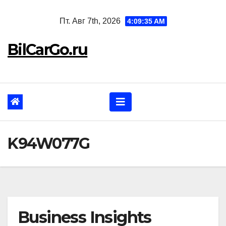
Перейти
Пт. Авг 7th, 2026
4:09:36 AM
к
содержанию
BilCarGo.ru
K94W077G
Business Insights