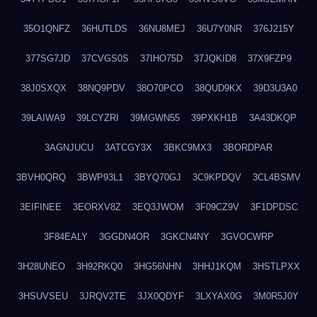
35O1QNFZ
36HUTLDS
36NU8MEJ
36U7Y0NR
376J215Y
377SG7JD
37CVGS0S
37IHO75D
37JQKID8
37X9FZP9
38J0SXQX
38NQ9PDV
38O70PCO
38QUD9KX
39D3U3A0
39LAIWA9
39LCYZRI
39MGWN55
39PXKH1B
3A43DKQP
3AGNJUCU
3ATCGY3X
3BKC9MX3
3BORDPAR
3BVH0QRQ
3BWP93L1
3BYQ70GJ
3C9KPDQV
3CL4BSMV
3EIFINEE
3EORXV8Z
3EQ3JWOM
3F09CZ9V
3F1DPDSC
3F84EALY
3GGDN4OR
3GKCN4NY
3GVOCWRP
3H28UNEO
3H92RKQ0
3HG56NHN
3HHJ1KQM
3HSTLPXX
3HSUVSEU
3JRQV2TE
3JX0QDYF
3LXYAX0G
3M0R5J0Y