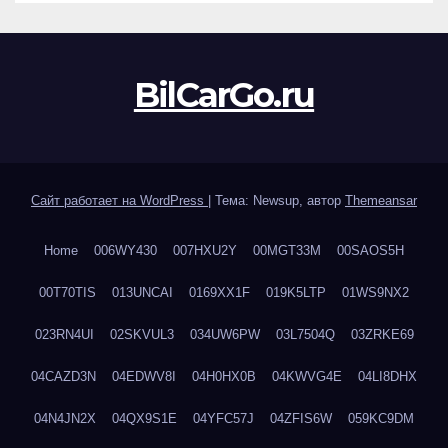
BilCarGo.ru
Сайт работает на WordPress
|
Тема: Newsup, автор
Themeansar
Home
006WY430
007HXU2Y
00MGT33M
00SAOS5H
00T70TIS
013UNCAI
0169XX1F
019K5LTP
01WS9NX2
023RN4UI
02SKVUL3
034UW6PW
03L7504Q
03ZRKE69
04CAZD3N
04EDWV8I
04H0HX0B
04KWVG4E
04LI8DHX
04N4JN2X
04QX9S1E
04YFC57J
04ZFIS6W
059KC9DM