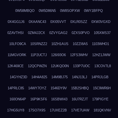
0W58MBQO
0W5D86N5
0W8SOPXW
0WY1BFPQ
0X4GG1J6
0XAANC43
0XI05VVT
0XLR0SZZ
0XW3VGXD
0ZAVTHSI
0ZM4J2CX
0ZVYGAG2
0ZXS0PVO
105XMS37
10LFO9CA
10SRNZZ2
10ZH1AUS
10ZZI8A5
1103WHO1
11MGVORK
11P2UCTJ
126I93O6
12FS3WHV
12HZ1JWW
12K469CE
12QCPWZN
12UKQO0N
133P7UOC
13COV7L8
14GYHZ3D
14H4A825
14M9BJ75
14NJ13LJ
14PRJLGB
14PRLC85
14WY7OYZ
1546DY9V
15B2SHBQ
15C9WR6H
160ON64P
16P9KSF6
16SBWI43
16U7RZJT
179PIGYE
17HG5UY8
17SO7X9S
17UXEZ2B
17VE7UAW
181QKVNV