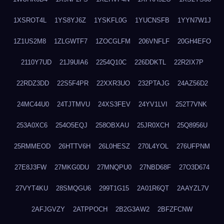
1XSROT4L
1YS8YJ6Z
1YSKFL0G
1YUCNSFB
1YYN7W1J
1Z1US2M8
1ZLGWTF7
1ZOCGLFM
206VNFLF
20GH4EFO
2110Y7UD
21J9UIA6
2254Q10C
226DDKTL
22R2IX7P
22RDZ3DD
22S5F4PR
22XXR3UO
232PTAJG
24AZ56D2
24MC44U0
24TJTMVU
24XS3FEV
24YV1LVI
252T7VNK
253A0XC6
254O5EQJ
258OBXAU
25JR0XCH
25Q8956U
25RMMEOD
26HTTV6H
26L0HESZ
270L4YOL
276UFPNM
27E8J3FW
27MKG0DU
27MNQPU0
27NBD68F
27O3D674
27VYT4KU
28SMQGU6
299T1G15
2A01R6QT
2AAYZL7V
2AFJGVZY
2ATPPOCH
2B2G3AW2
2BFZFCNW