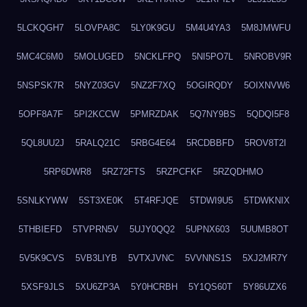
5LCKQGH7
5LOVPA8C
5LY0K9GU
5M4U4YA3
5M8JMWFU
5MC4C6M0
5MOLUGED
5NCKLFPQ
5NI5PO7L
5NROBV9R
5NSPSK7R
5NYZ03GV
5NZ2F7XQ
5OGIRQDY
5OIXNVW6
5OPF8A7F
5PI2KCCW
5PMRZDAK
5Q7NY9BS
5QDQI5F8
5QL8UU2J
5RALQ21C
5RBG4E64
5RCDBBFD
5ROV8T2I
5RP6DWR8
5RZ72FTS
5RZPCFKF
5RZQDHMO
5SNLKYWW
5ST3XE0K
5T4RFJQE
5TDWI9U5
5TDWKNIX
5THBIEFD
5TVPRN5V
5UJY0QQ2
5UPNX603
5UUMB8OT
5V5K9CVS
5VB3LIYB
5VTXJVNC
5VVNNS1S
5XJ2MR7Y
5XSF9JLS
5XU6ZP3A
5Y0HCRBH
5Y1QS60T
5Y86UZX6