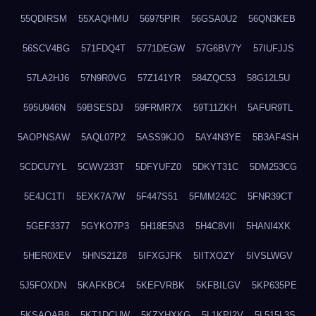
55QDIRSM
55XAQHMU
56975PIR
56GSA0U2
56QN3KEB
56SCV4BG
571FDQ4T
5771DEGW
57G6BV7Y
57IUFJJS
57LA2HJ6
57N9R0VG
57Z141YR
584ZQC53
58G12L5U
595U946N
59BSESDJ
59FRMR7X
59T11ZKH
5AFUR9TL
5AOPNSAW
5AQL07P2
5ASS9KJO
5AY4N3YE
5B3AF4SH
5CDCU7YL
5CWV233T
5DFYUFZ0
5DKYT31C
5DM253CG
5E4JC1TI
5EXK7A7W
5F447S51
5FMM242C
5FNR39CT
5GEF3377
5GYKO7P3
5H18E5N3
5H4C8VII
5HANI4XK
5HER0XEV
5HNS21Z8
5IFXGJFK
5IITXOZY
5IVSLWGV
5J5FOXDN
5KAFKBC4
5KEFVRBK
5KFBILGV
5KP635PE
5KSAQAB8
5KT1DCUW
5KZYHXKG
5L1KPI2V
5L515L3S