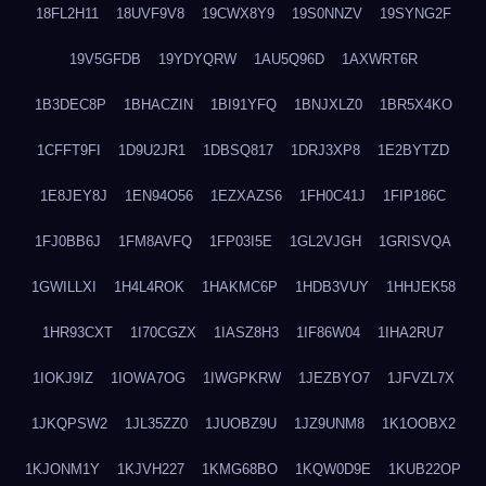
18FL2H11
18UVF9V8
19CWX8Y9
19S0NNZV
19SYNG2F
19V5GFDB
19YDYQRW
1AU5Q96D
1AXWRT6R
1B3DEC8P
1BHACZIN
1BI91YFQ
1BNJXLZ0
1BR5X4KO
1CFFT9FI
1D9U2JR1
1DBSQ817
1DRJ3XP8
1E2BYTZD
1E8JEY8J
1EN94O56
1EZXAZS6
1FH0C41J
1FIP186C
1FJ0BB6J
1FM8AVFQ
1FP03I5E
1GL2VJGH
1GRISVQA
1GWILLXI
1H4L4ROK
1HAKMC6P
1HDB3VUY
1HHJEK58
1HR93CXT
1I70CGZX
1IASZ8H3
1IF86W04
1IHA2RU7
1IOKJ9IZ
1IOWA7OG
1IWGPKRW
1JEZBYO7
1JFVZL7X
1JKQPSW2
1JL35ZZ0
1JUOBZ9U
1JZ9UNM8
1K1OOBX2
1KJONM1Y
1KJVH227
1KMG68BO
1KQW0D9E
1KUB22OP