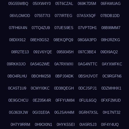
05G55WBQ
05IXW4Y0
05T6CZAL
069K7D5M
06FAMUAG
06VLOMOD
0755T7I3
077IRTEG
07ASX5QF
07BDB1DD
07FH6X4N
07TQ4ZU9
07UES9ES
07VPTDH1
08B99MM7
08DIX912
08EH3GS2
08EKQPQ9
08G6A3PD
08HJRZKG
08R2TE13
091V6YQE
0959345H
097C3BE4
09DI9AQ2
09RKK0JO
0A54G2WE
0A7RXWXI
0AG4NTTC
0AYXMFKC
0BO4RLHU
0BOHM258
0BPJ04DK
0BSHJVOT
0C9RGFN6
0CA5T1U9
0CMYI0KC
0D38QEGH
0DCJSPJ1
0DZMHHX1
0E9GCHCU
0EZ05K4R
0FFYUM84
0FLIL6GQ
0FXF2MUD
0G363XJW
0GI31E0A
0GJSAH4M
0GRH7XSL
0H17NT32
0H7Y9RRM
0H9OI0N1
0HYK5SEI
0IA5RSJ3
0IF4Y4UQ