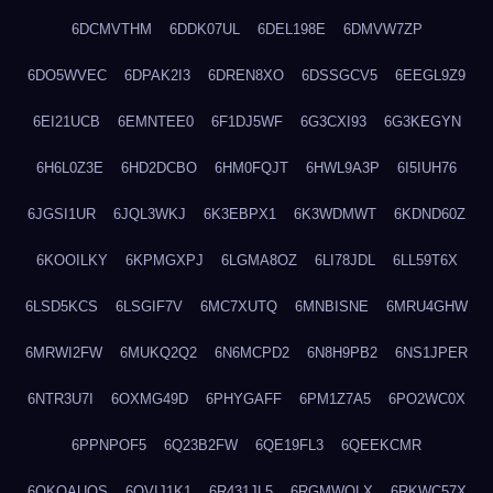
6DCMVTHM
6DDK07UL
6DEL198E
6DMVW7ZP
6DO5WVEC
6DPAK2I3
6DREN8XO
6DSSGCV5
6EEGL9Z9
6EI21UCB
6EMNTEE0
6F1DJ5WF
6G3CXI93
6G3KEGYN
6H6L0Z3E
6HD2DCBO
6HM0FQJT
6HWL9A3P
6I5IUH76
6JGSI1UR
6JQL3WKJ
6K3EBPX1
6K3WDMWT
6KDND60Z
6KOOILKY
6KPMGXPJ
6LGMA8OZ
6LI78JDL
6LL59T6X
6LSD5KCS
6LSGIF7V
6MC7XUTQ
6MNBISNE
6MRU4GHW
6MRWI2FW
6MUKQ2Q2
6N6MCPD2
6N8H9PB2
6NS1JPER
6NTR3U7I
6OXMG49D
6PHYGAFF
6PM1Z7A5
6PO2WC0X
6PPNPOF5
6Q23B2FW
6QE19FL3
6QEEKCMR
6QKOAUOS
6QVIJ1K1
6R431JL5
6RGMWOLX
6RKWC57X