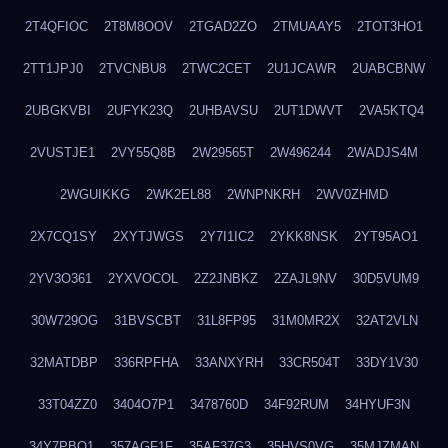
2T4QFIOC
2T8M8OOV
2TGAD2ZO
2TMUAAY5
2TOT3HO1
2TT1JPJ0
2TVCNBU8
2TWC2CET
2U1JCAWR
2UABCBNW
2UBGKVBI
2UFYK23Q
2UHBAVSU
2UT1DWVT
2VA5KTQ4
2VUSTJE1
2VY55Q8B
2W29565T
2W496244
2WADJS4M
2WGUIKKG
2WK2EL88
2WNPNKRH
2WV0ZHMD
2X7CQ1SY
2XYTJWGS
2Y7I1IC2
2YKK8NSK
2YT95AO1
2YV3O361
2YXVOCOL
2Z2JNBKZ
2ZAJL9NV
30D5VUM9
30W729OG
31BVSCBT
31L8FP95
31M0MR2X
32AT2VLN
32MATDBP
336RPFHA
33ANXYRH
33CR504T
33DY1V30
33T04ZZ0
3404O7P1
3478760D
34F92RUM
34HYUF3N
34Y7PBO1
357AGF1F
35AF37G3
35HVS0VG
35MJZMAN