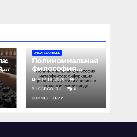
UNCATEGORISED
а:
Полиномиальная
,
философия
интерфейсов:
АПР 16, 2026
бифуркация
циклом
BILCARGO_RU
0
ов
Статистики
КОММЕНТАРИИ
анализа в
стохастической
среде