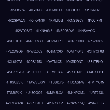
4I5H850W
4IL73M3I
4JGM8GIJ
4JH8IPKK
4JS349D2
4K2GFW1N
4K4KVN36
4KML855I
4KNS3G0Y
4KQJIFMI
4KWTO3AT
4LXNH9M8
4M8RR8DW
4NNSAVOG
4NOFJHTI
4NRBYMY1
4O9WC0SL
4ORR508B
4P5VX889
4PE2DGG9
4PW810LS
4Q1M7Q60
4QAHYG43
4QHYCH8B
4QL610TS
4QRSJ753
4QVTMIC5
4QXRDQN7
4S31TENQ
4SGZZGF9
4SHI3FUE
4SRMCB32
4SYJTR01
4T4UXTTO
4T8GUZVK
4TAWVEKW
4TBBI1Y5
4TJ1ASNW
4TPTYC45
4TSJ6PJX
4U48QGQ2
4UMM8LXA
4UNHPQM1
4URT243L
4VFMWJZ0
4VGSLXPJ
4VJZYO02
4VNW7KSQ
4W6ZE1F7