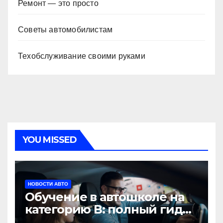
Ремонт — это просто
Советы автомобилистам
Техобслуживание своими руками
YOU MISSED
НОВОСТИ АВТО
Обучение в автошколе на
категорию В: полный гид
для будущих водителей