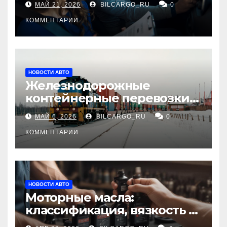
МАЙ 21, 2026
BILCARGO_RU
0
КОММЕНТАРИИ
НОВОСТИ АВТО
Железнодорожные
контейнерные перевозки
из Китая в Россию:
МАЙ 6, 2026
BILCARGO_RU
0
маршруты, сроки и
требования
КОММЕНТАРИИ
НОВОСТИ АВТО
Моторные масла:
классификация, вязкость и
рекомендации по выбору