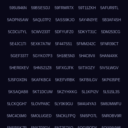
595U946N
59BSESDJ
59FRMR7X
59T11ZKH
5AFUR9TL
5AOPNSAW
5AQL07P2
5ASS9KJO
5AY4N3YE
5B3AF4SH
5CDCU7YL
5CWV233T
5DFYUFZ0
5DKYT31C
5DM253CG
5E4JC1TI
5EXK7A7W
5F447S51
5FMM242C
5FNR39CT
5GEF3377
5GYKO7P3
5H18E5N3
5H4C8VII
5HANI4XK
5HER0XEV
5HNS21Z8
5IFXGJFK
5IITXOZY
5IVSLWGV
5J5FOXDN
5KAFKBC4
5KEFVRBK
5KFBILGV
5KP635PE
5KSAQAB8
5KT1DCUW
5KZYHXKG
5L1KPI2V
5L515L3S
5LCKQGH7
5LOVPA8C
5LY0K9GU
5M4U4YA3
5M8JMWFU
5MC4C6M0
5MOLUGED
5NCKLFPQ
5NI5PO7L
5NROBV9R
5NSPSK7R
5NYZ03GV
5NZ2F7XQ
5OGIRQDY
5OIXNVW6