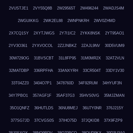
2VUSTJE1
2VY55Q8B
2W29565T
2W496244
2WADJS4M
2WGUIKKG
2WK2EL88
2WNPNKRH
2WV0ZHMD
2X7CQ1SY
2XYTJWGS
2Y7I1IC2
2YKK8NSK
2YT95AO1
2YV3O361
2YXVOCOL
2Z2JNBKZ
2ZAJL9NV
30D5VUM9
30W729OG
31BVSCBT
31L8FP95
31M0MR2X
32AT2VLN
32MATDBP
336RPFHA
33ANXYRH
33CR504T
33DY1V30
33T04ZZ0
3404O7P1
3478760D
34F92RUM
34HYUF3N
34Y7PBO1
357AGF1F
35AF37G3
35HVS0VG
35MJZMAN
35O1QNFZ
36HUTLDS
36NU8MEJ
36U7Y0NR
376J215Y
377SG7JD
37CVGS0S
37IHO75D
37JQKID8
37X9FZP9
38J0SXQX
38NQ9PDV
38O70PCO
38QUD9KX
39D3U3A0