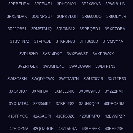
3PEBEUPM
3PFEI4E1
3PHQ0AXL
3PJX8KV3
3PWL81U6
3PX3NDPK
3QBNPSU7
3QPKYD3H
3R660UUO
3R8OBY8R
3RJJOB51
3RM5TAUQ
3RV0N612
3SRBQEDJ
3SXFZOBA
3TBVTN7Z
3TFI7CJL
3TKFBN73
3TTB618D
3TVMVY4A
3VPL82H9
3VS14DKC
3VX5WW8T
3VXFRWKX
3VZRTGEK
3W3MHD4O
3WAD8W9N
3WDTF1N3
3WI8G8SN
3WQDYCWK
3WTTA97N
3WU70G19
3X71FE60
3XC4DIU7
3XMIH0VI
3XMLLD4K
3XWW9P5D
3Y2Z2FMH
3YXUATB4
3Z3344KT
3ZBBJF82
3ZUNKQ9P
40PEO5RM
418TPYOG
41A6AQPI
41CR68ZC
428MPM7O
42EW9PZP
42HIOZNV
42QOZROE
437L5RRA
43BE766X
43EEF23E