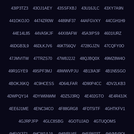
43IP3TZ3
43OJ1AEY
43SSFXBJ
43U16JLC
43XY7A9N
441OKOJO
4474ZR0W
4489NF37
44AFGVXY
44CGH1H9
44E14L85
44VA5KJF
44XI8AFW
45A3IPS9
4601IURZ
46DGB3L9
46DLKJV6
46KT56QV
4728GJZN
47CQFY0O
47JMVITW
47TRZS70
47W8J2J2
48QJBQ0X
49MZ8W4O
49R1GYE9
49SPF3MJ
49WWVPJU
4B13IA3F
4B1N5SGO
4BOKJ6KQ
4C9HCESS
4D64LFAR
4D90P4CC
4DV2LKB3
4DWPQY14
4DYW6NWM
4DZ5J3RQ
4E402GTO
4E4R43JK
4EE6J1ME
4ENC34CO
4F88GRG8
4FDT5ITF
4GHTKFV1
4GJRPJFP
4GLC8SBG
4GOTUJAD
4GTUQOMS
4H5VY3Z1
4HCW1AJA
4HINPU4S
4HSR603T
4HVMV9QI