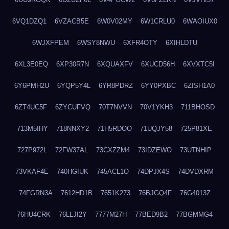
6VQ1DZQ1
6VZACB5E
6W0V02MY
6W1CRLU0
6WAOIUX0
6WJXFPEM
6WSY8NWU
6XFR4OTY
6XIHLDTU
6XL3E0EQ
6XP30R7N
6XQUAXFV
6XUCD56H
6XVXTC5I
6Y6PMH2U
6YQP5Y4L
6YR8PDRZ
6YY0PXBC
6ZISH1A0
6ZT4UC5F
6ZYCUFVQ
70T7NVVN
70V1YKH3
711BHOSD
713M5IHY
718NNXY2
71H5RDOO
71UQJY58
725P81XE
727P972L
72FW37AL
73CXZZM4
73IDZEWO
73UTNHIP
73VKAF4E
740HGIUK
745ACL1O
74DPJX4S
74DVDXRM
74FGRN3A
7612HD1B
7651K273
76BJGQ4F
76G4013Z
76HU4CRK
76LLJI2Y
7777M27H
77BED9B2
77BGMMG4