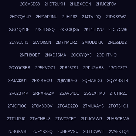
2G8M6D58
2HDT2UKH
2HLBXGGN
2HMC2F0V
2HO7QAUP
2HYWPJNU
2IIHI162
2J4TVL9Q
2JDKS9WZ
2JG4QYDE
2JSJLGSQ
2KKCIQS5
2KL1TDVU
2LCI7CW6
2LN9C5H3
2LVOI55N
2M7YMERZ
2MIQDBKK
2N165DB2
2NFH8OET
2NXDJSMA
2OC6YQYJ
2ODHTNIQ
2OYOC8EB
2P5KVO7J
2PB26F91
2PFU2MB3
2PGICZT7
2PJA33U1
2PK01RCU
2Q6V9UEG
2QFIABDG
2QYABSTR
2R02B74P
2RPXRAZM
2SAV54DE
2SS1XHM0
2T0TIR21
2T4QFIOC
2T8M8OOV
2TGAD2ZO
2TMUAAY5
2TOT3HO1
2TT1JPJ0
2TVCNBU8
2TWC2CET
2U1JCAWR
2UABCBNW
2UBGKVBI
2UFYK23Q
2UHBAVSU
2UT1DWVT
2VA5KTQ4