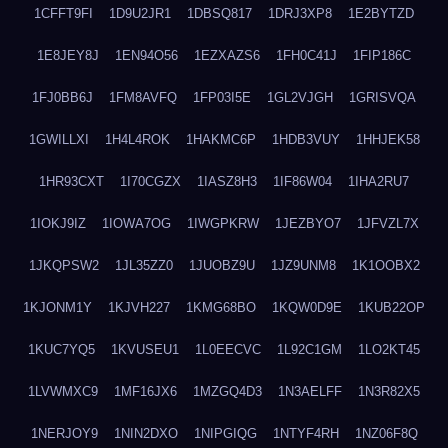
1CFFT9FI
1D9U2JR1
1DBSQ817
1DRJ3XP8
1E2BYTZD
1E8JEY8J
1EN94O56
1EZXAZS6
1FH0C41J
1FIP186C
1FJ0BB6J
1FM8AVFQ
1FP03I5E
1GL2VJGH
1GRISVQA
1GWILLXI
1H4L4ROK
1HAKMC6P
1HDB3VUY
1HHJEK58
1HR93CXT
1I70CGZX
1IASZ8H3
1IF86W04
1IHA2RU7
1IOKJ9IZ
1IOWA7OG
1IWGPKRW
1JEZBYO7
1JFVZL7X
1JKQPSW2
1JL35ZZ0
1JUOBZ9U
1JZ9UNM8
1K1OOBX2
1KJONM1Y
1KJVH227
1KMG68BO
1KQW0D9E
1KUB22OP
1KUC7YQ5
1KVUSEU1
1L0EECVC
1L92C1GM
1LO2KT45
1LVWMXC9
1MF16JX6
1MZGQ4D3
1N3AELFF
1N3R82X5
1NERJOY9
1NIN2DXO
1NIPGIQG
1NTYF4RH
1NZ06F8Q