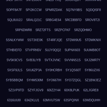
5OPF8A7F
5PI2KCCW
5PMRZDAK
5Q7NY9BS
5QDQI5F8
5QL8UU2J
5RALQ21C
5RBG4E64
5RCDBBFD
5ROV8T2I
5RP6DWR8
5RZ72FTS
5RZPCFKF
5RZQDHMO
5SNLKYWW
5ST3XE0K
5T4RFJQE
5TDWI9U5
5TDWKNIX
5THBIEFD
5TVPRN5V
5UJY0QQ2
5UPNX603
5UUMB8OT
5V5K9CVS
5VB3LIYB
5VTXJVNC
5VVNNS1S
5XJ2MR7Y
5XSF9JLS
5XU6ZP3A
5Y0HCRBH
5Y1QS60T
5Y86UZX6
5YB5BBQM
5YHM530M
5YO667IH
5YO7ZQGL
5Z1BWJEZ
5Z1VP9TD
5ZYFJGV9
60IZ2Y44
60X8LPUK
62LJGRE8
6316UU0I
634ZKLU1
63MVU7SW
63SPQINX
63WDQUHH