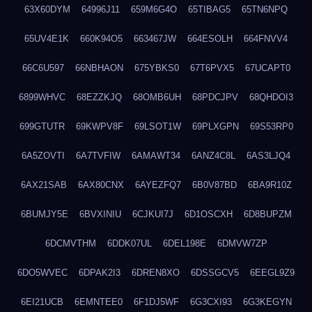
63X60DYM
64996J11
659M6G4O
65TIBAG5
65TN6NPQ
65UV4E1K
660K94O5
663467JW
664ESOLH
664FNVV4
66C6U597
66NBHAON
675YBKS0
67T6PVX5
67UCAPT0
6899WHVC
68EZZKJQ
68OMB6UH
68PDCJPV
68QHDOI3
699GTUTR
69KWPV8F
69LSOT1W
69PLXGPN
69S53RP0
6A5ZOVTI
6A7TVFIW
6AMAWT34
6ANZ4C8L
6AS3LJQ4
6AX21SAB
6AX80CNX
6AYEZFQ7
6B0V87BD
6BA9R10Z
6BUMJY5E
6BVXINIU
6CJKUI7J
6D1OSCXH
6D8BUPZM
6DCMVTHM
6DDK07UL
6DEL198E
6DMVW7ZP
6DO5WVEC
6DPAK2I3
6DREN8XO
6DSSGCV5
6EEGL9Z9
6EI21UCB
6EMNTEE0
6F1DJ5WF
6G3CXI93
6G3KEGYN