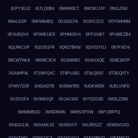
0LPY3G1Z
0LTLQ0B4
0M40H0CT
0MCMJJJP
0N1LZI50
0NALSI2P
0NFM8HBQ
0O1D2CFA
0O3VCZC0
0OY5HHNM
0P2UDQV4
0P3WEUER
0PHNO5Y4
0PPJIUB7
0PUMEZB4
0QLRKCUP
0QO261FR
0QR27BKM
0QV0STGJ
0R7FXEI4
0RCWTWLK
0RH9C3CH
0S284R8O
0S4IXXQE
0S9E2KPP
0SA9HP4L
0T1MPQXC
0T8PUJB2
0T9LQ0SF
0TDEQ0TY
0TWV72OF
0U01AD7B
0U56W7B0
0UDKWD5I
0UELVNFD
0V2IXSF4
0V3N6SQF
0VJAC930
0VY5ZG3D
0W3LZD86
0W58MBQO
0W5D86N5
0W8SOPXW
0WY1BFPQ
0X4GG1J6
0XAANC43
0XI05VVT
0XLR0SZZ
0XW3VGXD
0ZAVTHSI
0ZM4J2CX
0ZVYGAG2
0ZXS0PVO
105XMS37