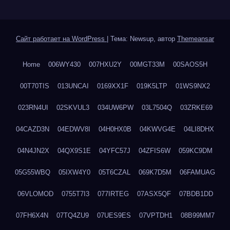
Сайт работает на WordPress
|
Тема: Newsup, автор
Themeansar
Home
006WY430
007HXU2Y
00MGT33M
00SAOS5H
00T70TIS
013UNCAI
0169XX1F
019K5LTP
01WS9NX2
023RN4UI
02SKVUL3
034UW6PW
03L7504Q
03ZRKE69
04CAZD3N
04EDWV8I
04H0HX0B
04KWVG4E
04LI8DHX
04N4JN2X
04QX9S1E
04YFC57J
04ZFIS6W
059KC9DM
05G55WBQ
05IXW4Y0
05T6CZAL
069K7D5M
06FAMUAG
06VLOMOD
0755T7I3
077IRTEG
07ASX5QF
07BDB1DD
07FH6X4N
07TQ4ZU9
07UES9ES
07VPTDH1
08B99MM7