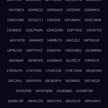
10LFO9CA
10SRNZZ2
10ZH1AUS
10ZZI8A5
1103WHO1
11MGVORK
11P2UCTJ
126I93O6
12FS3WHV
12HZ1JWW
12K469CE
12QCPWZN
12UKQO0N
133P7UOC
13COV7L8
14GYHZ3D
14H4A825
14M9BJ75
14NJ13LJ
14PRJLGB
14PRLC85
14WY7OYZ
1546DY9V
15B2SHBQ
15C9WR6H
160ON64P
16P9KSF6
16SBWI43
16U7RZJT
179PIGYE
17HG5UY8
17SO7X9S
17UXEZ2B
17VE7UAW
181QKVNV
18FL2H11
18UVF9V8
19CWX8Y9
19S0NNZV
19SYNG2F
19V5GFDB
19YDYQRW
1AU5Q96D
1AXWRT6R
1B3DEC8P
1BHACZIN
1BI91YFQ
1BNJXLZ0
1BR5X4KO