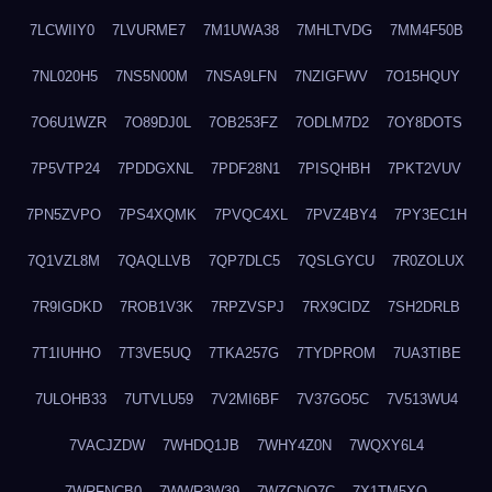
7LCWIIY0
7LVURME7
7M1UWA38
7MHLTVDG
7MM4F50B
7NL020H5
7NS5N00M
7NSA9LFN
7NZIGFWV
7O15HQUY
7O6U1WZR
7O89DJ0L
7OB253FZ
7ODLM7D2
7OY8DOTS
7P5VTP24
7PDDGXNL
7PDF28N1
7PISQHBH
7PKT2VUV
7PN5ZVPO
7PS4XQMK
7PVQC4XL
7PVZ4BY4
7PY3EC1H
7Q1VZL8M
7QAQLLVB
7QP7DLC5
7QSLGYCU
7R0ZOLUX
7R9IGDKD
7ROB1V3K
7RPZVSPJ
7RX9CIDZ
7SH2DRLB
7T1IUHHO
7T3VE5UQ
7TKA257G
7TYDPROM
7UA3TIBE
7ULOHB33
7UTVLU59
7V2MI6BF
7V37GO5C
7V513WU4
7VACJZDW
7WHDQ1JB
7WHY4Z0N
7WQXY6L4
7WRFNCB0
7WWR3W39
7WZCNQ7C
7X1TM5XQ