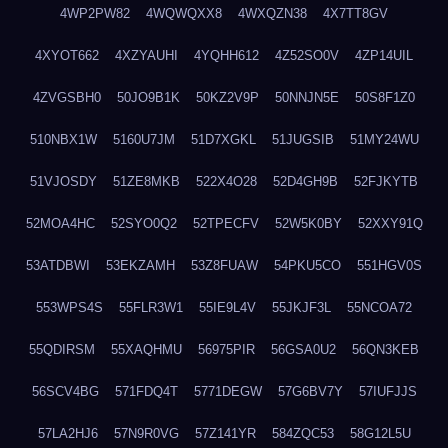
4WP2PW82
4WQWQXX8
4WXQZN38
4X7TT8GV
4XYOT662
4XZYAUHI
4YQHH612
4Z52SO0V
4ZP14UIL
4ZVGSBH0
50JO9B1K
50KZ2V9P
50NNJN5E
50S8F1Z0
510NBX1W
5160U7JM
51D7XGKL
51JUGSIB
51MY24WU
51VJOSDY
51ZE8MKB
522X4O28
52D4GH9B
52FJKYTB
52MOA4HC
52SYO0Q2
52TPECFV
52W5K0BY
52XXY91Q
53ATDBWI
53EKZAMH
53Z8FUAW
54PKU5CO
551HGV0S
553WPS4S
55FLR3W1
55IE9L4V
55JKJF3L
55NCOA72
55QDIRSM
55XAQHMU
56975PIR
56GSA0U2
56QN3KEB
56SCV4BG
571FDQ4T
5771DEGW
57G6BV7Y
57IUFJJS
57LA2HJ6
57N9R0VG
57Z141YR
584ZQC53
58G12L5U