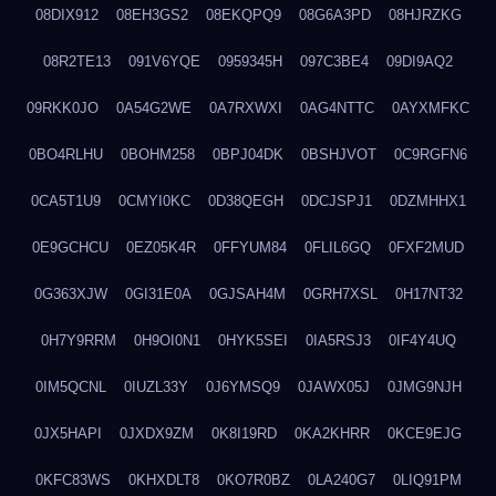
08DIX912
08EH3GS2
08EKQPQ9
08G6A3PD
08HJRZKG
08R2TE13
091V6YQE
0959345H
097C3BE4
09DI9AQ2
09RKK0JO
0A54G2WE
0A7RXWXI
0AG4NTTC
0AYXMFKC
0BO4RLHU
0BOHM258
0BPJ04DK
0BSHJVOT
0C9RGFN6
0CA5T1U9
0CMYI0KC
0D38QEGH
0DCJSPJ1
0DZMHHX1
0E9GCHCU
0EZ05K4R
0FFYUM84
0FLIL6GQ
0FXF2MUD
0G363XJW
0GI31E0A
0GJSAH4M
0GRH7XSL
0H17NT32
0H7Y9RRM
0H9OI0N1
0HYK5SEI
0IA5RSJ3
0IF4Y4UQ
0IM5QCNL
0IUZL33Y
0J6YMSQ9
0JAWX05J
0JMG9NJH
0JX5HAPI
0JXDX9ZM
0K8I19RD
0KA2KHRR
0KCE9EJG
0KFC83WS
0KHXDLT8
0KO7R0BZ
0LA240G7
0LIQ91PM