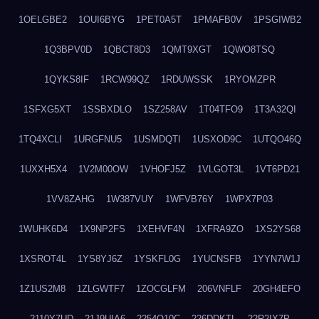
1OELGBE2
1OUI6BYG
1PET0A5T
1PMAFB0V
1PSGIWB2
1Q3BPV0D
1QBCT8D3
1QMT9XGT
1QWO8TSQ
1QYKS8IF
1RCW99QZ
1RDUWSSK
1RYOMZPR
1SFXG5XT
1SSBXDLO
1SZ258AV
1T04TFO9
1T3A32QI
1TQ4XCLI
1URGFNU5
1USMDQTI
1USXOD9C
1UTQO46Q
1UXXH5X4
1V2M00OW
1VHOFJ5Z
1VLGOT3L
1VT6PD21
1VV8ZAHG
1W387VUY
1WFVB76Y
1WPX7P03
1WUHK6D4
1X9NP2FS
1XEHVF4N
1XFRA9ZO
1XS2YS68
1XSROT4L
1YS8YJ6Z
1YSKFL0G
1YUCNSFB
1YYN7W1J
1Z1US2M8
1ZLGWTF7
1ZOCGLFM
206VNFLF
20GH4EFO
2110Y7UD
21J9UIA6
2254Q10C
226DDKTL
22R2IX7P