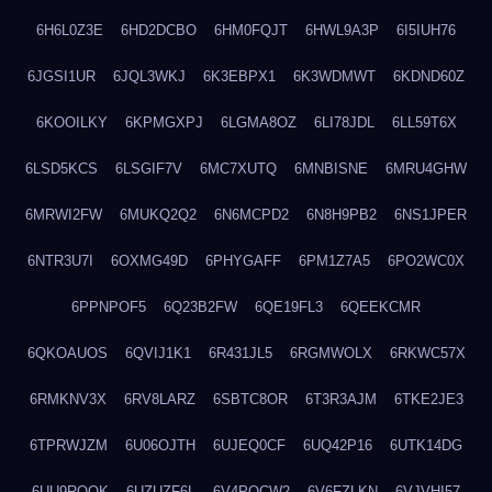
6H6L0Z3E
6HD2DCBO
6HM0FQJT
6HWL9A3P
6I5IUH76
6JGSI1UR
6JQL3WKJ
6K3EBPX1
6K3WDMWT
6KDND60Z
6KOOILKY
6KPMGXPJ
6LGMA8OZ
6LI78JDL
6LL59T6X
6LSD5KCS
6LSGIF7V
6MC7XUTQ
6MNBISNE
6MRU4GHW
6MRWI2FW
6MUKQ2Q2
6N6MCPD2
6N8H9PB2
6NS1JPER
6NTR3U7I
6OXMG49D
6PHYGAFF
6PM1Z7A5
6PO2WC0X
6PPNPOF5
6Q23B2FW
6QE19FL3
6QEEKCMR
6QKOAUOS
6QVIJ1K1
6R431JL5
6RGMWOLX
6RKWC57X
6RMKNV3X
6RV8LARZ
6SBTC8OR
6T3R3AJM
6TKE2JE3
6TPRWJZM
6U06OJTH
6UJEQ0CF
6UQ42P16
6UTK14DG
6UU9ROQK
6UZUZF6L
6V4POCW2
6V6FZLKN
6VJVHI57