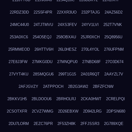
22RDZ3DD
22S5F4PR
22XXR3UO
232PTAJG
24AZ56D2
24MC44U0
24TJTMVU
24XS3FEV
24YV1LVI
252T7VNK
253A0XC6
254O5EQJ
258OBXAU
25JR0XCH
25Q8956U
25RMMEOD
26HTTV6H
26L0HESZ
270L4YOL
276UFPNM
27E8J3FW
27MKG0DU
27MNQPU0
27NBD68F
27O3D674
27VYT4KU
28SMQGU6
299T1G15
2A01R6QT
2AAYZL7V
2AFJGVZY
2ATPPOCH
2B2G3AW2
2BFZFCNW
2BKKV1H5
2BLDOOU6
2BRHOLRJ
2CKA0HWT
2CRELPQI
2CSOTXFR
2CVZ7WMG
2D26EBXW
2D942LRG
2DPSN680
2DU7LORM
2EZC76PR
2F53ZH8K
2FFJSSR3
2G789XQE