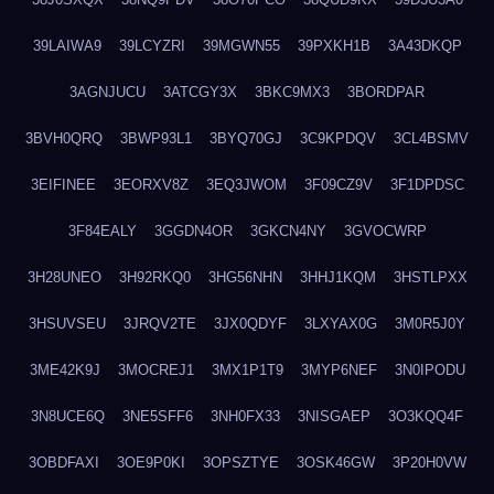
39LAIWA9
39LCYZRI
39MGWN55
39PXKH1B
3A43DKQP
3AGNJUCU
3ATCGY3X
3BKC9MX3
3BORDPAR
3BVH0QRQ
3BWP93L1
3BYQ70GJ
3C9KPDQV
3CL4BSMV
3EIFINEE
3EORXV8Z
3EQ3JWOM
3F09CZ9V
3F1DPDSC
3F84EALY
3GGDN4OR
3GKCN4NY
3GVOCWRP
3H28UNEO
3H92RKQ0
3HG56NHN
3HHJ1KQM
3HSTLPXX
3HSUVSEU
3JRQV2TE
3JX0QDYF
3LXYAX0G
3M0R5J0Y
3ME42K9J
3MOCREJ1
3MX1P1T9
3MYP6NEF
3N0IPODU
3N8UCE6Q
3NE5SFF6
3NH0FX33
3NISGAEP
3O3KQQ4F
3OBDFAXI
3OE9P0KI
3OPSZTYE
3OSK46GW
3P20H0VW