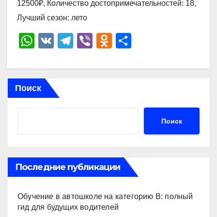
12500₽, Количество достопримечательностей: 18,
Лучший сезон: лето
W
V
T
Vi
O
О
h
K
el
b
d
тп
at
e
er
n
р
s
gr
o
а
Поиск
A
a
kl
в
p
m
a
и
Поиск
p
ss
ть
ni
ki
Последние публикации
Обучение в автошколе на категорию В: полный
гид для будущих водителей