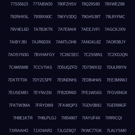
77S55623
77TABW20
780FZHSV
78Q29S80
78XWEZ88
792RHX5L
7939XN0C
796YV3DQ
79GHS38T
79L8YFMC
79V4EL6D
7A7B2KTK
7A7E8AHI
7AEEJVFI
7AGCKJXN
7AIBYJBI
7AJR6D3X
7AMTLOH9
7ANGKL8Z
7AOR3BJY
7AOSYN3G
7BVHAFGY
7C26C5EC
7C2S58N1
7C2XDJQN
7C4MI5MB
7CCV7IAS
7D5UQZFD
7D73WX32
7DULR9YN
7DXTFT0X
7DYZC5PF
7E0NDNH1
7EDB4H4S
7EE3M9WJ
7EUSEMEI
7EYNVZ6I
7FB2DR6D
7FE1WG6S
7FGV6NG8
7FKTW3MA
7FRYD8I9
7FX48QP3
7GDV0B8J
7GER99GF
7H8E1KTR
7H8LPLGJ
7I854907
7IAYUF4X
7IRRICQI
7JIRAAHO
7JJO4AR2
7JLOZ9Q7
7KWC77GK
7LALYSM0