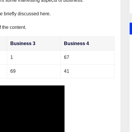
ers some interesting aspects of business.
e briefly discussed here.
 the content.
Business 3
Business 4
1
67
69
41