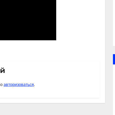
ий
мо
авторизоваться
.