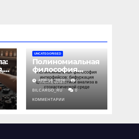
UNCATEGORISED
а:
Полиномиальная
,
философия
интерфейсов:
АПР 16, 2026
бифуркация
циклом
BILCARGO_RU
0
ов
Статистики
КОММЕНТАРИИ
анализа в
стохастической
среде