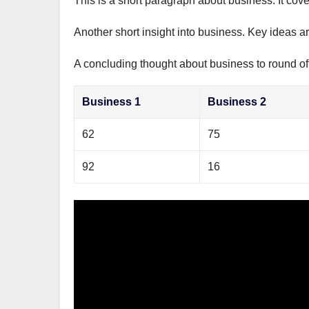
This is a short paragraph about business. It cov
р
m
l
а
Another short insight into business. Key ideas ar
a
в
s
A concluding thought about business to round off
и
s
т
Business 1
Business 2
n
ь
i
62
75
k
92
16
i