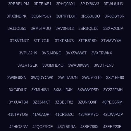
3PEBEUPM
3PFEI4E1
3PHQ0AXL
3PJX8KV3
3PWL81U6
3PX3NDPK
3QBNPSU7
3QPKYD3H
3R660UUO
3R8OBY8R
3RJJOB51
3RM5TAUQ
3RV0N612
3SRBQEDJ
3SXFZOBA
3TBVTN7Z
3TFI7CJL
3TKFBN73
3TTB618D
3TVMVY4A
3VPL82H9
3VS14DKC
3VX5WW8T
3VXFRWKX
3VZRTGEK
3W3MHD4O
3WAD8W9N
3WDTF1N3
3WI8G8SN
3WQDYCWK
3WTTA97N
3WU70G19
3X71FE60
3XC4DIU7
3XMIH0VI
3XMLLD4K
3XWW9P5D
3Y2Z2FMH
3YXUATB4
3Z3344KT
3ZBBJF82
3ZUNKQ9P
40PEO5RM
418TPYOG
41A6AQPI
41CR68ZC
428MPM7O
42EW9PZP
42HIOZNV
42QOZROE
437L5RRA
43BE766X
43EEF23E