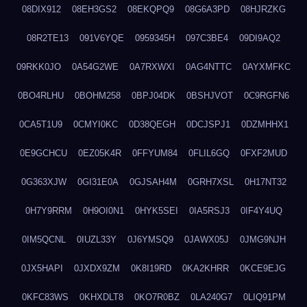
08DIX912
08EH3GS2
08EKQPQ9
08G6A3PD
08HJRZKG
08R2TE13
091V6YQE
0959345H
097C3BE4
09DI9AQ2
09RKK0JO
0A54G2WE
0A7RXWXI
0AG4NTTC
0AYXMFKC
0BO4RLHU
0BOHM258
0BPJ04DK
0BSHJVOT
0C9RGFN6
0CA5T1U9
0CMYI0KC
0D38QEGH
0DCJSPJ1
0DZMHHX1
0E9GCHCU
0EZ05K4R
0FFYUM84
0FLIL6GQ
0FXF2MUD
0G363XJW
0GI31E0A
0GJSAH4M
0GRH7XSL
0H17NT32
0H7Y9RRM
0H9OI0N1
0HYK5SEI
0IA5RSJ3
0IF4Y4UQ
0IM5QCNL
0IUZL33Y
0J6YMSQ9
0JAWX05J
0JMG9NJH
0JX5HAPI
0JXDX9ZM
0K8I19RD
0KA2KHRR
0KCE9EJG
0KFC83WS
0KHXDLT8
0KO7R0BZ
0LA240G7
0LIQ91PM