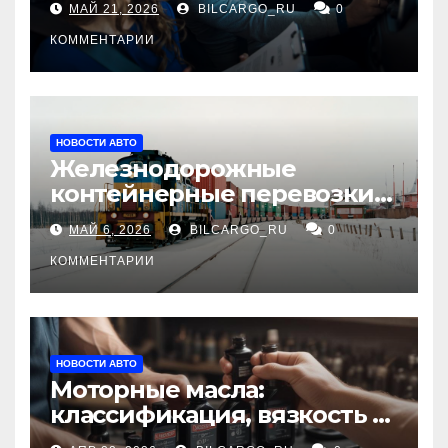
МАЙ 21, 2026
BILCARGO_RU
0
КОММЕНТАРИИ
НОВОСТИ АВТО
Железнодорожные
контейнерные перевозки
из Китая в Россию:
МАЙ 6, 2026
BILCARGO_RU
0
маршруты, сроки и
требования
КОММЕНТАРИИ
НОВОСТИ АВТО
Моторные масла:
классификация, вязкость и
рекомендации по выбору