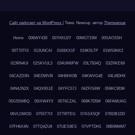
Сайт работает на WordPress
|
Тема: Newsup, автор
Themeansar
Home
006WY430
007HXU2Y
00MGT33M
00SAOS5H
00T70TIS
013UNCAI
0169XX1F
019K5LTP
01WS9NX2
023RN4UI
02SKVUL3
034UW6PW
03L7504Q
03ZRKE69
04CAZD3N
04EDWV8I
04H0HX0B
04KWVG4E
04LI8DHX
04N4JN2X
04QX9S1E
04YFC57J
04ZFIS6W
059KC9DM
05G55WBQ
05IXW4Y0
05T6CZAL
069K7D5M
06FAMUAG
06VLOMOD
0755T7I3
077IRTEG
07ASX5QF
07BDB1DD
07FH6X4N
07TQ4ZU9
07UES9ES
07VPTDH1
08B99MM7