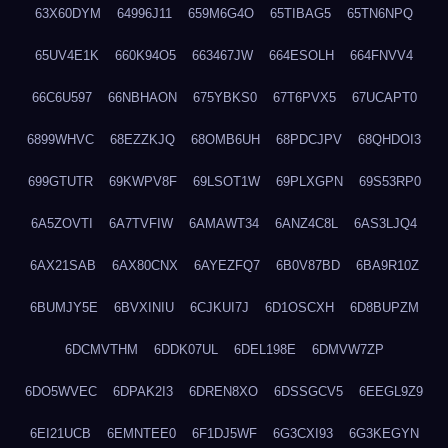
63X60DYM
64996J11
659M6G4O
65TIBAG5
65TN6NPQ
65UV4E1K
660K94O5
663467JW
664ESOLH
664FNVV4
66C6U597
66NBHAON
675YBKS0
67T6PVX5
67UCAPT0
6899WHVC
68EZZKJQ
68OMB6UH
68PDCJPV
68QHDOI3
699GTUTR
69KWPV8F
69LSOT1W
69PLXGPN
69S53RP0
6A5ZOVTI
6A7TVFIW
6AMAWT34
6ANZ4C8L
6AS3LJQ4
6AX21SAB
6AX80CNX
6AYEZFQ7
6B0V87BD
6BA9R10Z
6BUMJY5E
6BVXINIU
6CJKUI7J
6D1OSCXH
6D8BUPZM
6DCMVTHM
6DDK07UL
6DEL198E
6DMVW7ZP
6DO5WVEC
6DPAK2I3
6DREN8XO
6DSSGCV5
6EEGL9Z9
6EI21UCB
6EMNTEE0
6F1DJ5WF
6G3CXI93
6G3KEGYN