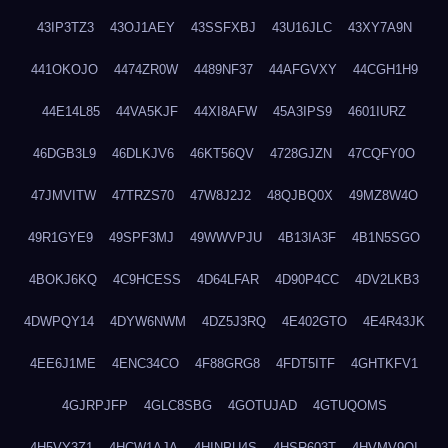
43IP3TZ3
43OJ1AEY
43SSFXBJ
43U16JLC
43XY7A9N
441OKOJO
4474ZR0W
4489NF37
44AFGVXY
44CGH1H9
44E14L85
44VA5KJF
44XI8AFW
45A3IPS9
4601IURZ
46DGB3L9
46DLKJV6
46KT56QV
4728GJZN
47CQFY0O
47JMVITW
47TRZS70
47W8J2J2
48QJBQ0X
49MZ8W4O
49R1GYE9
49SPF3MJ
49WWVPJU
4B13IA3F
4B1N5SGO
4BOKJ6KQ
4C9HCESS
4D64LFAR
4D90P4CC
4DV2LKB3
4DWPQY14
4DYW6NWM
4DZ5J3RQ
4E402GTO
4E4R43JK
4EE6J1ME
4ENC34CO
4F88GRG8
4FDT5ITF
4GHTKFV1
4GJRPJFP
4GLC8SBG
4GOTUJAD
4GTUQOMS
4H5VY3Z1
4HCW1AJA
4HINPU4S
4HSR603T
4HVMV9QI