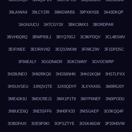
39LAIWA9
39LCYZRI
39MGWN55
39PXKH1B
3A43DKQP
3AGNJUCU
3ATCGY3X
3BKC9MX3
3BORDPAR
3BVH0QRQ
3BWP93L1
3BYQ70GJ
3C9KPDQV
3CL4BSMV
3EIFINEE
3EORXV8Z
3EQ3JWOM
3F09CZ9V
3F1DPDSC
3F84EALY
3GGDN4OR
3GKCN4NY
3GVOCWRP
3H28UNEO
3H92RKQ0
3HG56NHN
3HHJ1KQM
3HSTLPXX
3HSUVSEU
3JRQV2TE
3JX0QDYF
3LXYAX0G
3M0R5J0Y
3ME42K9J
3MOCREJ1
3MX1P1T9
3MYP6NEF
3N0IPODU
3N8UCE6Q
3NE5SFF6
3NH0FX33
3NISGAEP
3O3KQQ4F
3OBDFAXI
3OE9P0KI
3OPSZTYE
3OSK46GW
3P20H0VW