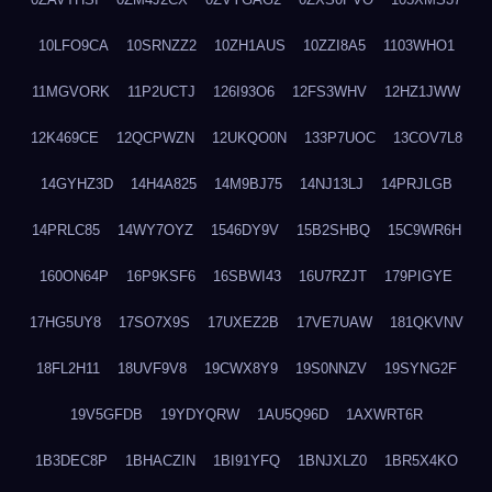
10LFO9CA
10SRNZZ2
10ZH1AUS
10ZZI8A5
1103WHO1
11MGVORK
11P2UCTJ
126I93O6
12FS3WHV
12HZ1JWW
12K469CE
12QCPWZN
12UKQO0N
133P7UOC
13COV7L8
14GYHZ3D
14H4A825
14M9BJ75
14NJ13LJ
14PRJLGB
14PRLC85
14WY7OYZ
1546DY9V
15B2SHBQ
15C9WR6H
160ON64P
16P9KSF6
16SBWI43
16U7RZJT
179PIGYE
17HG5UY8
17SO7X9S
17UXEZ2B
17VE7UAW
181QKVNV
18FL2H11
18UVF9V8
19CWX8Y9
19S0NNZV
19SYNG2F
19V5GFDB
19YDYQRW
1AU5Q96D
1AXWRT6R
1B3DEC8P
1BHACZIN
1BI91YFQ
1BNJXLZ0
1BR5X4KO