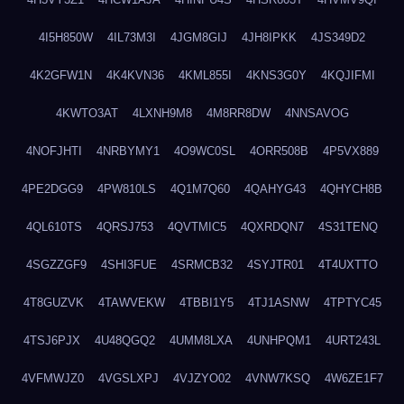
4I5H850W
4IL73M3I
4JGM8GIJ
4JH8IPKK
4JS349D2
4K2GFW1N
4K4KVN36
4KML855I
4KNS3G0Y
4KQJIFMI
4KWTO3AT
4LXNH9M8
4M8RR8DW
4NNSAVOG
4NOFJHTI
4NRBYMY1
4O9WC0SL
4ORR508B
4P5VX889
4PE2DGG9
4PW810LS
4Q1M7Q60
4QAHYG43
4QHYCH8B
4QL610TS
4QRSJ753
4QVTMIC5
4QXRDQN7
4S31TENQ
4SGZZGF9
4SHI3FUE
4SRMCB32
4SYJTR01
4T4UXTTO
4T8GUZVK
4TAWVEKW
4TBBI1Y5
4TJ1ASNW
4TPTYC45
4TSJ6PJX
4U48QGQ2
4UMM8LXA
4UNHPQM1
4URT243L
4VFMWJZ0
4VGSLXPJ
4VJZYO02
4VNW7KSQ
4W6ZE1F7