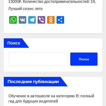
13000₽, Количество достопримечательностей: 19,
Лучший сезон: лето
W
V
T
Vi
O
О
h
K
el
b
d
тп
at
e
er
n
р
s
gr
o
а
Поиск
A
a
kl
в
p
m
a
и
Поиск
p
ss
ть
ni
ki
Последние публикации
Обучение в автошколе на категорию В: полный
гид для будущих водителей