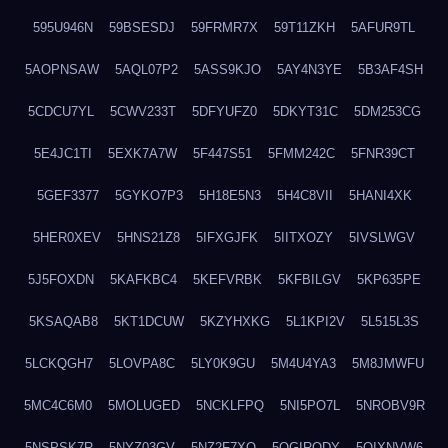
595U946N
59BSESDJ
59FRMR7X
59T11ZKH
5AFUR9TL
5AOPNSAW
5AQL07P2
5ASS9KJO
5AY4N3YE
5B3AF4SH
5CDCU7YL
5CWV233T
5DFYUFZ0
5DKYT31C
5DM253CG
5E4JC1TI
5EXK7A7W
5F447S51
5FMM242C
5FNR39CT
5GEF3377
5GYKO7P3
5H18E5N3
5H4C8VII
5HANI4XK
5HER0XEV
5HNS21Z8
5IFXGJFK
5IITXOZY
5IVSLWGV
5J5FOXDN
5KAFKBC4
5KEFVRBK
5KFBILGV
5KP635PE
5KSAQAB8
5KT1DCUW
5KZYHXKG
5L1KPI2V
5L515L3S
5LCKQGH7
5LOVPA8C
5LY0K9GU
5M4U4YA3
5M8JMWFU
5MC4C6M0
5MOLUGED
5NCKLFPQ
5NI5PO7L
5NROBV9R
5NSPSK7R
5NYZ03GV
5NZ2F7XQ
5OGIRQDY
5OIXNVW6