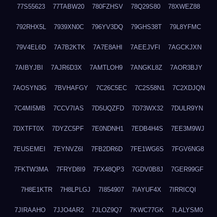
77S55623
77TABW20
780FZHSV
78Q29S80
78XWEZ88
792RHX5L
7939XN0C
796YV3DQ
79GHS38T
79L8YFMC
79V4EL6D
7A7B2KTK
7A7E8AHI
7AEEJVFI
7AGCKJXN
7AIBYJBI
7AJR6D3X
7AMTLOH9
7ANGKL8Z
7AOR3BJY
7AOSYN3G
7BVHAFGY
7C26C5EC
7C2S58N1
7C2XDJQN
7C4MI5MB
7CCV7IAS
7D5UQZFD
7D73WX32
7DULR9YN
7DXTFT0X
7DYZC5PF
7E0NDNH1
7EDB4H4S
7EE3M9WJ
7EUSEMEI
7EYNVZ6I
7FB2DR6D
7FE1WG6S
7FGV6NG8
7FKTW3MA
7FRYD8I9
7FX48QP3
7GDV0B8J
7GER99GF
7H8E1KTR
7H8LPLGJ
7I854907
7IAYUF4X
7IRRICQI
7JIRAAHO
7JJO4AR2
7JLOZ9Q7
7KWC77GK
7LALYSM0