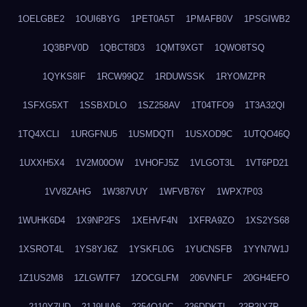
1OELGBE2
1OUI6BYG
1PET0A5T
1PMAFB0V
1PSGIWB2
1Q3BPV0D
1QBCT8D3
1QMT9XGT
1QWO8TSQ
1QYKS8IF
1RCW99QZ
1RDUWSSK
1RYOMZPR
1SFXG5XT
1SSBXDLO
1SZ258AV
1T04TFO9
1T3A32QI
1TQ4XCLI
1URGFNU5
1USMDQTI
1USXOD9C
1UTQO46Q
1UXXH5X4
1V2M00OW
1VHOFJ5Z
1VLGOT3L
1VT6PD21
1VV8ZAHG
1W387VUY
1WFVB76Y
1WPX7P03
1WUHK6D4
1X9NP2FS
1XEHVF4N
1XFRA9ZO
1XS2YS68
1XSROT4L
1YS8YJ6Z
1YSKFL0G
1YUCNSFB
1YYN7W1J
1Z1US2M8
1ZLGWTF7
1ZOCGLFM
206VNFLF
20GH4EFO
2110Y7UD
21J9UIA6
2254Q10C
226DDKTL
22R2IX7P