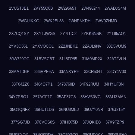
2VUSTJE1
2VY55Q8B
2W29565T
2W496244
2WADJS4M
2WGUIKKG
2WK2EL88
2WNPNKRH
2WV0ZHMD
2X7CQ1SY
2XYTJWGS
2Y7I1IC2
2YKK8NSK
2YT95AO1
2YV3O361
2YXVOCOL
2Z2JNBKZ
2ZAJL9NV
30D5VUM9
30W729OG
31BVSCBT
31L8FP95
31M0MR2X
32AT2VLN
32MATDBP
336RPFHA
33ANXYRH
33CR504T
33DY1V30
33T04ZZ0
3404O7P1
3478760D
34F92RUM
34HYUF3N
34Y7PBO1
357AGF1F
35AF37G3
35HVS0VG
35MJZMAN
35O1QNFZ
36HUTLDS
36NU8MEJ
36U7Y0NR
376J215Y
377SG7JD
37CVGS0S
37IHO75D
37JQKID8
37X9FZP9
38J0SXQX
38NQ9PDV
38O70PCO
38QUD9KX
39D3U3A0