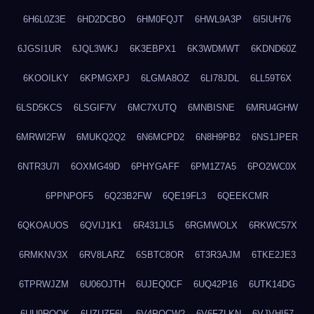
6H6L0Z3E
6HD2DCBO
6HM0FQJT
6HWL9A3P
6I5IUH76
6JGSI1UR
6JQL3WKJ
6K3EBPX1
6K3WDMWT
6KDND60Z
6KOOILKY
6KPMGXPJ
6LGMA8OZ
6LI78JDL
6LL59T6X
6LSD5KCS
6LSGIF7V
6MC7XUTQ
6MNBISNE
6MRU4GHW
6MRWI2FW
6MUKQ2Q2
6N6MCPD2
6N8H9PB2
6NS1JPER
6NTR3U7I
6OXMG49D
6PHYGAFF
6PM1Z7A5
6PO2WC0X
6PPNPOF5
6Q23B2FW
6QE19FL3
6QEEKCMR
6QKOAUOS
6QVIJ1K1
6R431JL5
6RGMWOLX
6RKWC57X
6RMKNV3X
6RV8LARZ
6SBTC8OR
6T3R3AJM
6TKE2JE3
6TPRWJZM
6U06OJTH
6UJEQ0CF
6UQ42P16
6UTK14DG
6UU9ROQK
6UZUZF6L
6V4POCW2
6V6FZLKN
6VJVHI57