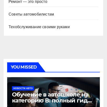
Ремонт — это просто
Советы автомобилистам
Техобслуживание своими руками
YOU MISSED
НОВОСТИ АВТО
Обучение в автошколе на
категорию В: полный гид
для будущих водителей