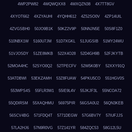
4WP2PW82
4WQWQXX8
4WXQZN38
4X7TT8GV
4XYOT662
4XZYAUHI
4YQHH612
4Z52SO0V
4ZP14UIL
4ZVGSBH0
50JO9B1K
50KZ2V9P
50NNJN5E
50S8F1Z0
510NBX1W
5160U7JM
51D7XGKL
51JUGSIB
51MY24WU
51VJOSDY
51ZE8MKB
522X4O28
52D4GH9B
52FJKYTB
52MOA4HC
52SYO0Q2
52TPECFV
52W5K0BY
52XXY91Q
53ATDBWI
53EKZAMH
53Z8FUAW
54PKU5CO
551HGV0S
553WPS4S
55FLR3W1
55IE9L4V
55JKJF3L
55NCOA72
55QDIRSM
55XAQHMU
56975PIR
56GSA0U2
56QN3KEB
56SCV4BG
571FDQ4T
5771DEGW
57G6BV7Y
57IUFJJS
57LA2HJ6
57N9R0VG
57Z141YR
584ZQC53
58G12L5U