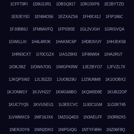
1CFFT9FI
1D9U2JR1
1DBSQ817
1DRJ3XP8
1E2BYTZD
1E8JEY8J
1EN94O56
1EZXAZS6
1FH0C41J
1FIP186C
1FJ0BB6J
1FM8AVFQ
1FP03I5E
1GL2VJGH
1GRISVQA
1GWILLXI
1H4L4ROK
1HAKMC6P
1HDB3VUY
1HHJEK58
1HR93CXT
1I70CGZX
1IASZ8H3
1IF86W04
1IHA2RU7
1IOKJ9IZ
1IOWA7OG
1IWGPKRW
1JEZBYO7
1JFVZL7X
1JKQPSW2
1JL35ZZ0
1JUOBZ9U
1JZ9UNM8
1K1OOBX2
1KJONM1Y
1KJVH227
1KMG68BO
1KQW0D9E
1KUB22OP
1KUC7YQ5
1KVUSEU1
1L0EECVC
1L92C1GM
1LO2KT45
1LVWMXC9
1MF16JX6
1MZGQ4D3
1N3AELFF
1N3R82X5
1NERJOY9
1NIN2DXO
1NIPGIQG
1NTYF4RH
1NZ06F8Q