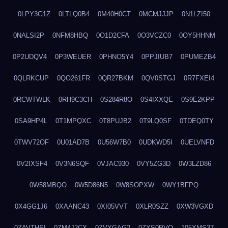
0LPY3G1Z
0LTLQ0B4
0M40H0CT
0MCMJJJP
0N1LZI50
0NALSI2P
0NFM8HBQ
0O1D2CFA
0O3VCZC0
0OY5HHNM
0P2UDQV4
0P3WEUER
0PHNO5Y4
0PPJIUB7
0PUMEZB4
0QLRKCUP
0QO261FR
0QR27BKM
0QV0STGJ
0R7FXEI4
0RCWTWLK
0RH9C3CH
0S284R8O
0S4IXXQE
0S9E2KPP
0SA9HP4L
0T1MPQXC
0T8PUJB2
0T9LQ0SF
0TDEQ0TY
0TWV72OF
0U01AD7B
0U56W7B0
0UDKWD5I
0UELVNFD
0V2IXSF4
0V3N6SQF
0VJAC930
0VY5ZG3D
0W3LZD86
0W58MBQO
0W5D86N5
0W8SOPXW
0WY1BFPQ
0X4GG1J6
0XAANC43
0XI05VVT
0XLR0SZZ
0XW3VGXD
0ZAVTHSI
0ZM4J2CX
0ZVYGAG2
0ZXS0PVO
105XMS37