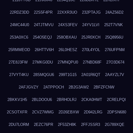
22RDZ3DD
22S5F4PR
22XXR3UO
232PTAJG
24AZ56D2
24MC44U0
24TJTMVU
24XS3FEV
24YV1LVI
252T7VNK
253A0XC6
254O5EQJ
258OBXAU
25JR0XCH
25Q8956U
25RMMEOD
26HTTV6H
26L0HESZ
270L4YOL
276UFPNM
27E8J3FW
27MKG0DU
27MNQPU0
27NBD68F
27O3D674
27VYT4KU
28SMQGU6
299T1G15
2A01R6QT
2AAYZL7V
2AFJGVZY
2ATPPOCH
2B2G3AW2
2BFZFCNW
2BKKV1H5
2BLDOOU6
2BRHOLRJ
2CKA0HWT
2CRELPQI
2CSOTXFR
2CVZ7WMG
2D26EBXW
2D942LRG
2DPSN680
2DU7LORM
2EZC76PR
2F53ZH8K
2FFJSSR3
2G789XQE