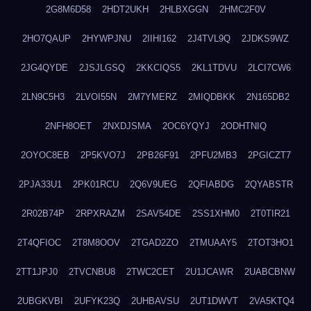
2G8M6D58
2HDT2UKH
2HLBXGGN
2HMC2F0V
2HO7QAUP
2HYWPJNU
2IIHI162
2J4TVL9Q
2JDKS9WZ
2JG4QYDE
2JSJLGSQ
2KKCIQS5
2KL1TDVU
2LCI7CW6
2LN9C5H3
2LVOI55N
2M7YMERZ
2MIQDBKK
2N165DB2
2NFH8OET
2NXDJSMA
2OC6YQYJ
2ODHTNIQ
2OYOC8EB
2P5KVO7J
2PB26F91
2PFU2MB3
2PGICZT7
2PJA33U1
2PK01RCU
2Q6V9UEG
2QFIABDG
2QYABSTR
2R02B74P
2RPXRAZM
2SAV54DE
2SS1XHM0
2T0TIR21
2T4QFIOC
2T8M8OOV
2TGAD2ZO
2TMUAAY5
2TOT3HO1
2TT1JPJ0
2TVCNBU8
2TWC2CET
2U1JCAWR
2UABCBNW
2UBGKVBI
2UFYK23Q
2UHBAVSU
2UT1DWVT
2VA5KTQ4