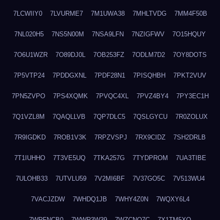
7LCWIIY0
7LVURME7
7M1UWA38
7MHLTVDG
7MM4F50B
7NL020H5
7NS5N00M
7NSA9LFN
7NZIGFWV
7O15HQUY
7O6U1WZR
7O89DJ0L
7OB253FZ
7ODLM7D2
7OY8DOTS
7P5VTP24
7PDDGXNL
7PDF28N1
7PISQHBH
7PKT2VUV
7PN5ZVPO
7PS4XQMK
7PVQC4XL
7PVZ4BY4
7PY3EC1H
7Q1VZL8M
7QAQLLVB
7QP7DLC5
7QSLGYCU
7R0ZOLUX
7R9IGDKD
7ROB1V3K
7RPZVSPJ
7RX9CIDZ
7SH2DRLB
7T1IUHHO
7T3VE5UQ
7TKA257G
7TYDPROM
7UA3TIBE
7ULOHB33
7UTVLU59
7V2MI6BF
7V37GO5C
7V513WU4
7VACJZDW
7WHDQ1JB
7WHY4Z0N
7WQXY6L4
7WRFNCB0
7WWR3W39
7WZCNQ7C
7X1TM5XQ