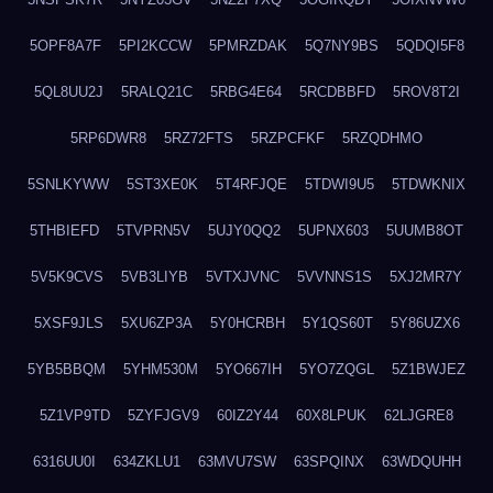
5OPF8A7F
5PI2KCCW
5PMRZDAK
5Q7NY9BS
5QDQI5F8
5QL8UU2J
5RALQ21C
5RBG4E64
5RCDBBFD
5ROV8T2I
5RP6DWR8
5RZ72FTS
5RZPCFKF
5RZQDHMO
5SNLKYWW
5ST3XE0K
5T4RFJQE
5TDWI9U5
5TDWKNIX
5THBIEFD
5TVPRN5V
5UJY0QQ2
5UPNX603
5UUMB8OT
5V5K9CVS
5VB3LIYB
5VTXJVNC
5VVNNS1S
5XJ2MR7Y
5XSF9JLS
5XU6ZP3A
5Y0HCRBH
5Y1QS60T
5Y86UZX6
5YB5BBQM
5YHM530M
5YO667IH
5YO7ZQGL
5Z1BWJEZ
5Z1VP9TD
5ZYFJGV9
60IZ2Y44
60X8LPUK
62LJGRE8
6316UU0I
634ZKLU1
63MVU7SW
63SPQINX
63WDQUHH