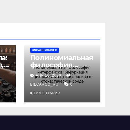
UNCATEGORISED
а:
Полиномиальная
,
философия
интерфейсов:
АПР 16, 2026
бифуркация
циклом
BILCARGO_RU
0
ов
Статистики
КОММЕНТАРИИ
анализа в
стохастической
среде