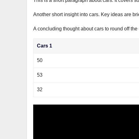
This is a short paragraph about cars. It covers s
р
m
l
а
Another short insight into cars. Key ideas are br
a
в
s
A concluding thought about cars to round off the 
и
s
т
Cars 1
n
ь
i
50
k
53
i
32