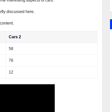
ome interesting aspects of cars.
iefly discussed here.
content.
Cars 2
58
76
12