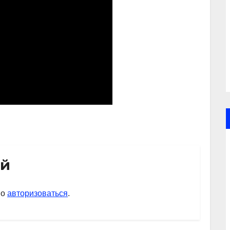
ий
мо
авторизоваться
.