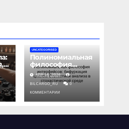
UNCATEGORISED
а:
Полиномиальная
,
философия
интерфейсов:
АПР 16, 2026
бифуркация
циклом
BILCARGO_RU
0
ов
Статистики
КОММЕНТАРИИ
анализа в
стохастической
среде