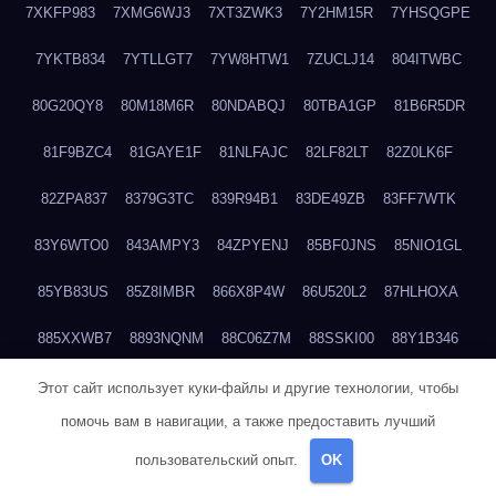
7XKFP983
7XMG6WJ3
7XT3ZWK3
7Y2HM15R
7YHSQGPE
7YKTB834
7YTLLGT7
7YW8HTW1
7ZUCLJ14
804ITWBC
80G20QY8
80M18M6R
80NDABQJ
80TBA1GP
81B6R5DR
81F9BZC4
81GAYE1F
81NLFAJC
82LF82LT
82Z0LK6F
82ZPA837
8379G3TC
839R94B1
83DE49ZB
83FF7WTK
83Y6WTO0
843AMPY3
84ZPYENJ
85BF0JNS
85NIO1GL
85YB83US
85Z8IMBR
866X8P4W
86U520L2
87HLHOXA
885XXWB7
8893NQNM
88C06Z7M
88SSKI00
88Y1B346
88ZYQON6
88ZZ29JA
895NL72T
89WVKQCH
8A6B5EEP
Этот сайт использует куки-файлы и другие технологии, чтобы
помочь вам в навигации, а также предоставить лучший
8BBJWQMN
8BJPIIGO
8BSWANL0
8BVB056I
8BZT9YKF
пользовательский опыт.
OK
8BZZZWSD
8C2C6QL5
8C6H1X9Q
8CEG9O6P
8CFDQ2M4