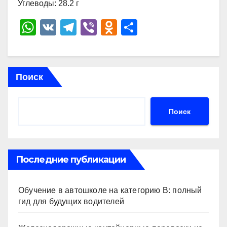
Углеводы: 28.2 г
W
V
T
Vi
O
О
h
K
el
b
d
тп
at
e
er
n
р
s
gr
o
а
Поиск
A
a
kl
в
p
m
a
и
Поиск
p
ss
ть
ni
ki
Последние публикации
Обучение в автошколе на категорию В: полный
гид для будущих водителей