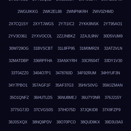
2WGUIKKG
2WK2EL88
2WNPNKRH
2WV0ZHMD
2X7CQ1SY
2XYTJWGS
2Y7I1IC2
2YKK8NSK
2YT95AO1
2YV3O361
2YXVOCOL
2Z2JNBKZ
2ZAJL9NV
30D5VUM9
30W729OG
31BVSCBT
31L8FP95
31M0MR2X
32AT2VLN
32MATDBP
336RPFHA
33ANXYRH
33CR504T
33DY1V30
33T04ZZ0
3404O7P1
3478760D
34F92RUM
34HYUF3N
34Y7PBO1
357AGF1F
35AF37G3
35HVS0VG
35MJZMAN
35O1QNFZ
36HUTLDS
36NU8MEJ
36U7Y0NR
376J215Y
377SG7JD
37CVGS0S
37IHO75D
37JQKID8
37X9FZP9
38J0SXQX
38NQ9PDV
38O70PCO
38QUD9KX
39D3U3A0