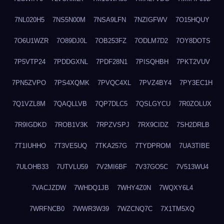
7NL020H5
7NS5N00M
7NSA9LFN
7NZIGFWV
7O15HQUY
7O6U1WZR
7O89DJ0L
7OB253FZ
7ODLM7D2
7OY8DOTS
7P5VTP24
7PDDGXNL
7PDF28N1
7PISQHBH
7PKT2VUV
7PN5ZVPO
7PS4XQMK
7PVQC4XL
7PVZ4BY4
7PY3EC1H
7Q1VZL8M
7QAQLLVB
7QP7DLC5
7QSLGYCU
7R0ZOLUX
7R9IGDKD
7ROB1V3K
7RPZVSPJ
7RX9CIDZ
7SH2DRLB
7T1IUHHO
7T3VE5UQ
7TKA257G
7TYDPROM
7UA3TIBE
7ULOHB33
7UTVLU59
7V2MI6BF
7V37GO5C
7V513WU4
7VACJZDW
7WHDQ1JB
7WHY4Z0N
7WQXY6L4
7WRFNCB0
7WWR3W39
7WZCNQ7C
7X1TM5XQ