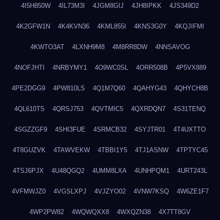
4I5H850W
4IL73M3I
4JGM8GIJ
4JH8IPKK
4JS349D2
4K2GFW1N
4K4KVN36
4KML855I
4KNS3G0Y
4KQJIFMI
4KWTO3AT
4LXNH9M8
4M8RR8DW
4NNSAVOG
4NOFJHTI
4NRBYMY1
4O9WC0SL
4ORR508B
4P5VX889
4PE2DGG9
4PW810LS
4Q1M7Q60
4QAHYG43
4QHYCH8B
4QL610TS
4QRSJ753
4QVTMIC5
4QXRDQN7
4S31TENQ
4SGZZGF9
4SHI3FUE
4SRMCB32
4SYJTR01
4T4UXTTO
4T8GUZVK
4TAWVEKW
4TBBI1Y5
4TJ1ASNW
4TPTYC45
4TSJ6PJX
4U48QGQ2
4UMM8LXA
4UNHPQM1
4URT243L
4VFMWJZ0
4VGSLXPJ
4VJZYO02
4VNW7KSQ
4W6ZE1F7
4WP2PW82
4WQWQXX8
4WXQZN38
4X7TT8GV