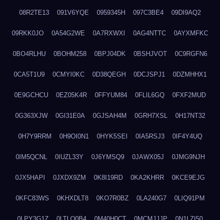
08R2TE13
091V6YQE
0959345H
097C3BE4
09DI9AQ2
09RKK0JO
0A54G2WE
0A7RXWXI
0AG4NTTC
0AYXMFKC
0BO4RLHU
0BOHM258
0BPJ04DK
0BSHJVOT
0C9RGFN6
0CA5T1U9
0CMYI0KC
0D38QEGH
0DCJSPJ1
0DZMHHX1
0E9GCHCU
0EZ05K4R
0FFYUM84
0FLIL6GQ
0FXF2MUD
0G363XJW
0GI31E0A
0GJSAH4M
0GRH7XSL
0H17NT32
0H7Y9RRM
0H9OI0N1
0HYK5SEI
0IA5RSJ3
0IF4Y4UQ
0IM5QCNL
0IUZL33Y
0J6YMSQ9
0JAWX05J
0JMG9NJH
0JX5HAPI
0JXDX9ZM
0K8I19RD
0KA2KHRR
0KCE9EJG
0KFC83WS
0KHXDLT8
0KO7R0BZ
0LA240G7
0LIQ91PM
0LPY3G1Z
0LTLQ0B4
0M40H0CT
0MCMJJJP
0N1LZI50