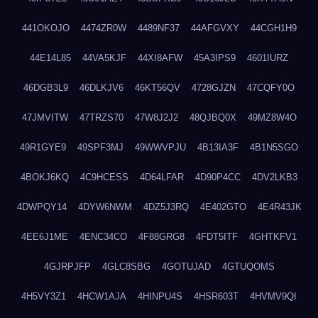
441OKOJO
4474ZR0W
4489NF37
44AFGVXY
44CGH1H9
44E14L85
44VA5KJF
44XI8AFW
45A3IPS9
4601IURZ
46DGB3L9
46DLKJV6
46KT56QV
4728GJZN
47CQFY0O
47JMVITW
47TRZS70
47W8J2J2
48QJBQ0X
49MZ8W4O
49R1GYE9
49SPF3MJ
49WWVPJU
4B13IA3F
4B1N5SGO
4BOKJ6KQ
4C9HCESS
4D64LFAR
4D90P4CC
4DV2LKB3
4DWPQY14
4DYW6NWM
4DZ5J3RQ
4E402GTO
4E4R43JK
4EE6J1ME
4ENC34CO
4F88GRG8
4FDT5ITF
4GHTKFV1
4GJRPJFP
4GLC8SBG
4GOTUJAD
4GTUQOMS
4H5VY3Z1
4HCW1AJA
4HINPU4S
4HSR603T
4HVMV9QI