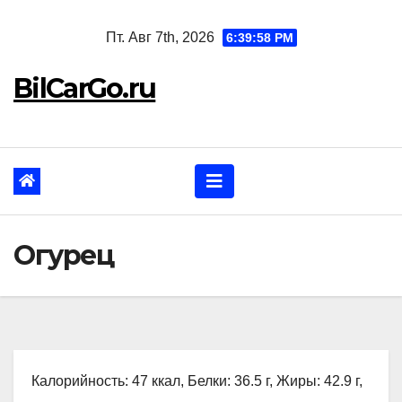
Перейти
Пт. Авг 7th, 2026
6:39:59 PM
к
содержанию
BilCarGo.ru
Огурец
Калорийность: 47 ккал, Белки: 36.5 г, Жиры: 42.9 г,