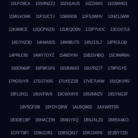
10LFO9CA
10SRNZZ2
10ZH1AUS
10ZZI8A5
1103WHO1
11MGVORK
11P2UCTJ
126I93O6
12FS3WHV
12HZ1JWW
12K469CE
12QCPWZN
12UKQO0N
133P7UOC
13COV7L8
14GYHZ3D
14H4A825
14M9BJ75
14NJ13LJ
14PRJLGB
14PRLC85
14WY7OYZ
1546DY9V
15B2SHBQ
15C9WR6H
160ON64P
16P9KSF6
16SBWI43
16U7RZJT
179PIGYE
17HG5UY8
17SO7X9S
17UXEZ2B
17VE7UAW
181QKVNV
18FL2H11
18UVF9V8
19CWX8Y9
19S0NNZV
19SYNG2F
19V5GFDB
19YDYQRW
1AU5Q96D
1AXWRT6R
1B3DEC8P
1BHACZIN
1BI91YFQ
1BNJXLZ0
1BR5X4KO
1CFFT9FI
1D9U2JR1
1DBSQ817
1DRJ3XP8
1E2BYTZD