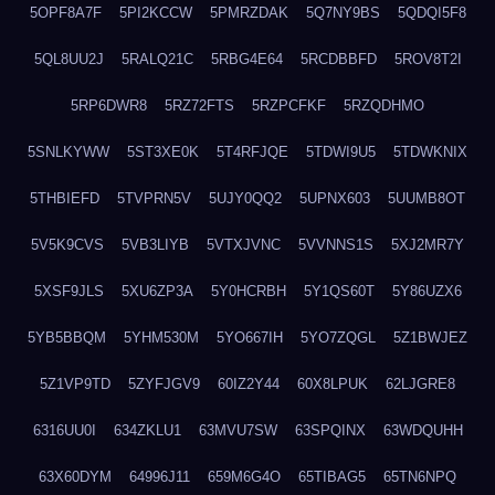
5OPF8A7F
5PI2KCCW
5PMRZDAK
5Q7NY9BS
5QDQI5F8
5QL8UU2J
5RALQ21C
5RBG4E64
5RCDBBFD
5ROV8T2I
5RP6DWR8
5RZ72FTS
5RZPCFKF
5RZQDHMO
5SNLKYWW
5ST3XE0K
5T4RFJQE
5TDWI9U5
5TDWKNIX
5THBIEFD
5TVPRN5V
5UJY0QQ2
5UPNX603
5UUMB8OT
5V5K9CVS
5VB3LIYB
5VTXJVNC
5VVNNS1S
5XJ2MR7Y
5XSF9JLS
5XU6ZP3A
5Y0HCRBH
5Y1QS60T
5Y86UZX6
5YB5BBQM
5YHM530M
5YO667IH
5YO7ZQGL
5Z1BWJEZ
5Z1VP9TD
5ZYFJGV9
60IZ2Y44
60X8LPUK
62LJGRE8
6316UU0I
634ZKLU1
63MVU7SW
63SPQINX
63WDQUHH
63X60DYM
64996J11
659M6G4O
65TIBAG5
65TN6NPQ