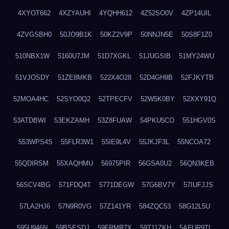
4XYOT662
4XZYAUHI
4YQHH612
4Z52SO0V
4ZP14UIL
4ZVGSBH0
50JO9B1K
50KZ2V9P
50NNJN5E
50S8F1Z0
510NBX1W
5160U7JM
51D7XGKL
51JUGSIB
51MY24WU
51VJOSDY
51ZE8MKB
522X4O28
52D4GH9B
52FJKYTB
52MOA4HC
52SYO0Q2
52TPECFV
52W5K0BY
52XXY91Q
53ATDBWI
53EKZAMH
53Z8FUAW
54PKU5CO
551HGV0S
553WPS4S
55FLR3W1
55IE9L4V
55JKJF3L
55NCOA72
55QDIRSM
55XAQHMU
56975PIR
56GSA0U2
56QN3KEB
56SCV4BG
571FDQ4T
5771DEGW
57G6BV7Y
57IUFJJS
57LA2HJ6
57N9R0VG
57Z141YR
584ZQC53
58G12L5U
595U946N
59BSESDJ
59FRMR7X
59T11ZKH
5AFUR9TL