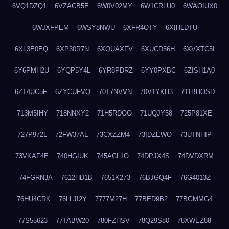
6VQ1DZQ1
6VZACB5E
6W0V02MY
6W1CRLU0
6WAOIUX0
6WJXFPEM
6WSY8NWU
6XFR4OTY
6XIHLDTU
6XL3E0EQ
6XP30R7N
6XQUAXFV
6XUCD56H
6XVXTC5I
6Y6PMH2U
6YQP5Y4L
6YR8PDRZ
6YY0PXBC
6ZISH1A0
6ZT4UC5F
6ZYCUFVQ
70T7NVVN
70V1YKH3
711BHOSD
713M5IHY
718NNXY2
71H5RDOO
71UQJY58
725P81XE
727P972L
72FW37AL
73CXZZM4
73IDZEWO
73UTNHIP
73VKAF4E
740HGIUK
745ACL1O
74DPJX4S
74DVDXRM
74FGRN3A
7612HD1B
7651K273
76BJGQ4F
76G4013Z
76HU4CRK
76LLJI2Y
7777M27H
77BED9B2
77BGMMG4
77S55623
77TABW20
780FZHSV
78Q29S80
78XWEZ88