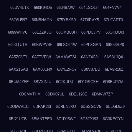
65UV4E1K
660K94O5
663467JW
664ESOLH
664FNVV4
66C6U597
66NBHAON
675YBKS0
67T6PVX5
67UCAPT0
6899WHVC
68EZZKJQ
68OMB6UH
68PDCJPV
68QHDOI3
699GTUTR
69KWPV8F
69LSOT1W
69PLXGPN
69S53RP0
6A5ZOVTI
6A7TVFIW
6AMAWT34
6ANZ4C8L
6AS3LJQ4
6AX21SAB
6AX80CNX
6AYEZFQ7
6B0V87BD
6BA9R10Z
6BUMJY5E
6BVXINIU
6CJKUI7J
6D1OSCXH
6D8BUPZM
6DCMVTHM
6DDK07UL
6DEL198E
6DMVW7ZP
6DO5WVEC
6DPAK2I3
6DREN8XO
6DSSGCV5
6EEGL9Z9
6EI21UCB
6EMNTEE0
6F1DJ5WF
6G3CXI93
6G3KEGYN
6H6L0Z3E
6HD2DCBO
6HM0FQJT
6HWL9A3P
6I5IUH76