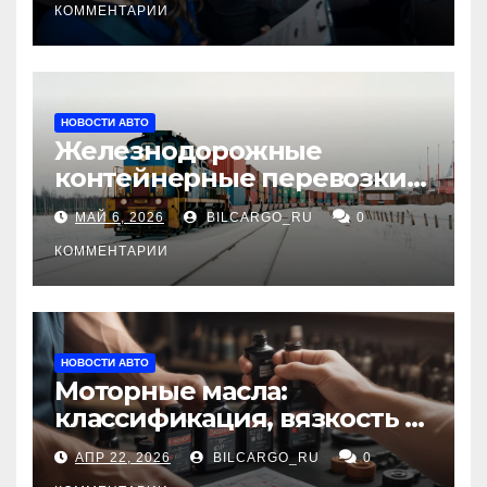
КОММЕНТАРИИ
НОВОСТИ АВТО
Железнодорожные
контейнерные перевозки
из Китая в Россию:
МАЙ 6, 2026
BILCARGO_RU
0
маршруты, сроки и
требования
КОММЕНТАРИИ
НОВОСТИ АВТО
Моторные масла:
классификация, вязкость и
рекомендации по выбору
АПР 22, 2026
BILCARGO_RU
0
для различных типов