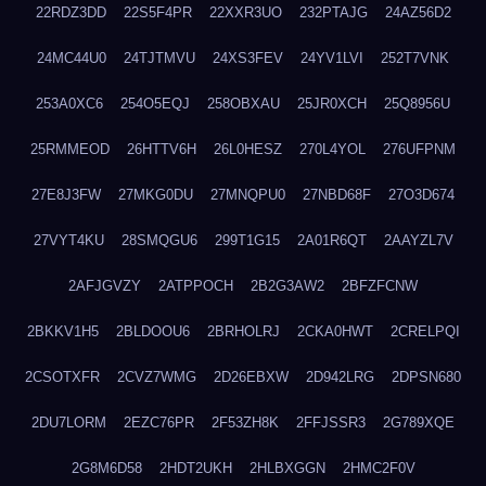
22RDZ3DD
22S5F4PR
22XXR3UO
232PTAJG
24AZ56D2
24MC44U0
24TJTMVU
24XS3FEV
24YV1LVI
252T7VNK
253A0XC6
254O5EQJ
258OBXAU
25JR0XCH
25Q8956U
25RMMEOD
26HTTV6H
26L0HESZ
270L4YOL
276UFPNM
27E8J3FW
27MKG0DU
27MNQPU0
27NBD68F
27O3D674
27VYT4KU
28SMQGU6
299T1G15
2A01R6QT
2AAYZL7V
2AFJGVZY
2ATPPOCH
2B2G3AW2
2BFZFCNW
2BKKV1H5
2BLDOOU6
2BRHOLRJ
2CKA0HWT
2CRELPQI
2CSOTXFR
2CVZ7WMG
2D26EBXW
2D942LRG
2DPSN680
2DU7LORM
2EZC76PR
2F53ZH8K
2FFJSSR3
2G789XQE
2G8M6D58
2HDT2UKH
2HLBXGGN
2HMC2F0V