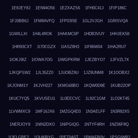
1E8JEY8J
1EN94O56
1EZXAZS6
1FH0C41J
1FIP186C
1FJ0BB6J
1FM8AVFQ
1FP03I5E
1GL2VJGH
1GRISVQA
1GWILLXI
1H4L4ROK
1HAKMC6P
1HDB3VUY
1HHJEK58
1HR93CXT
1I70CGZX
1IASZ8H3
1IF86W04
1IHA2RU7
1IOKJ9IZ
1IOWA7OG
1IWGPKRW
1JEZBYO7
1JFVZL7X
1JKQPSW2
1JL35ZZ0
1JUOBZ9U
1JZ9UNM8
1K1OOBX2
1KJONM1Y
1KJVH227
1KMG68BO
1KQW0D9E
1KUB22OP
1KUC7YQ5
1KVUSEU1
1L0EECVC
1L92C1GM
1LO2KT45
1LVWMXC9
1MF16JX6
1MZGQ4D3
1N3AELFF
1N3R82X5
1NERJOY9
1NIN2DXO
1NIPGIQG
1NTYF4RH
1NZ06F8Q
1OELGBE2
1OUI6BYG
1PET0A5T
1PMAFB0V
1PSGIWB2