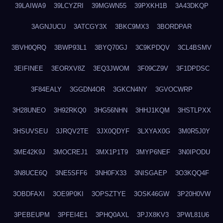
39LAIWA9
39LCYZRI
39MGWN55
39PXKH1B
3A43DKQP
3AGNJUCU
3ATCGY3X
3BKC9MX3
3BORDPAR
3BVH0QRQ
3BWP93L1
3BYQ70GJ
3C9KPDQV
3CL4BSMV
3EIFINEE
3EORXV8Z
3EQ3JWOM
3F09CZ9V
3F1DPDSC
3F84EALY
3GGDN4OR
3GKCN4NY
3GVOCWRP
3H28UNEO
3H92RKQ0
3HG56NHN
3HHJ1KQM
3HSTLPXX
3HSUVSEU
3JRQV2TE
3JX0QDYF
3LXYAX0G
3M0R5J0Y
3ME42K9J
3MOCREJ1
3MX1P1T9
3MYP6NEF
3N0IPODU
3N8UCE6Q
3NE5SFF6
3NH0FX33
3NISGAEP
3O3KQQ4F
3OBDFAXI
3OE9P0KI
3OPSZTYE
3OSK46GW
3P20H0VW
3PEBEUPM
3PFEI4E1
3PHQ0AXL
3PJX8KV3
3PWL81U6