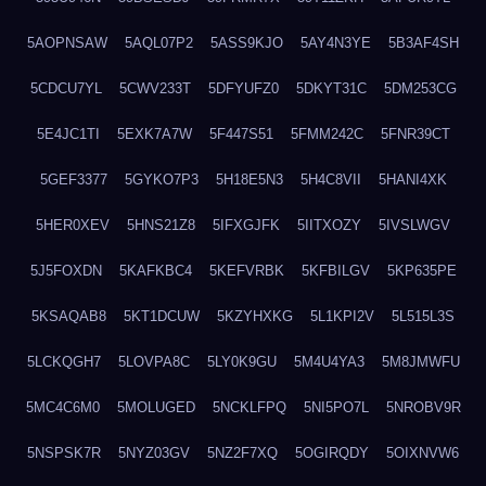
5AOPNSAW
5AQL07P2
5ASS9KJO
5AY4N3YE
5B3AF4SH
5CDCU7YL
5CWV233T
5DFYUFZ0
5DKYT31C
5DM253CG
5E4JC1TI
5EXK7A7W
5F447S51
5FMM242C
5FNR39CT
5GEF3377
5GYKO7P3
5H18E5N3
5H4C8VII
5HANI4XK
5HER0XEV
5HNS21Z8
5IFXGJFK
5IITXOZY
5IVSLWGV
5J5FOXDN
5KAFKBC4
5KEFVRBK
5KFBILGV
5KP635PE
5KSAQAB8
5KT1DCUW
5KZYHXKG
5L1KPI2V
5L515L3S
5LCKQGH7
5LOVPA8C
5LY0K9GU
5M4U4YA3
5M8JMWFU
5MC4C6M0
5MOLUGED
5NCKLFPQ
5NI5PO7L
5NROBV9R
5NSPSK7R
5NYZ03GV
5NZ2F7XQ
5OGIRQDY
5OIXNVW6