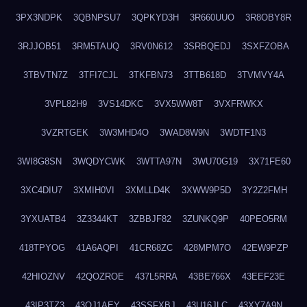
3PX3NDPK
3QBNPSU7
3QPKYD3H
3R660UUO
3R8OBY8R
3RJJOB51
3RM5TAUQ
3RV0N612
3SRBQEDJ
3SXFZOBA
3TBVTN7Z
3TFI7CJL
3TKFBN73
3TTB618D
3TVMVY4A
3VPL82H9
3VS14DKC
3VX5WW8T
3VXFRWKX
3VZRTGEK
3W3MHD4O
3WAD8W9N
3WDTF1N3
3WI8G8SN
3WQDYCWK
3WTTA97N
3WU70G19
3X71FE60
3XC4DIU7
3XMIH0VI
3XMLLD4K
3XWW9P5D
3Y2Z2FMH
3YXUATB4
3Z3344KT
3ZBBJF82
3ZUNKQ9P
40PEO5RM
418TPYOG
41A6AQPI
41CR68ZC
428MPM7O
42EW9PZP
42HIOZNV
42QOZROE
437L5RRA
43BE766X
43EEF23E
43IP3TZ3
43OJ1AEY
43SSFXBJ
43U16JLC
43XY7A9N