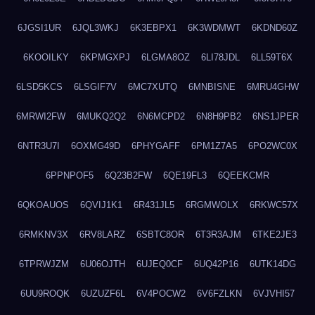
6JGSI1UR
6JQL3WKJ
6K3EBPX1
6K3WDMWT
6KDND60Z
6KOOILKY
6KPMGXPJ
6LGMA8OZ
6LI78JDL
6LL59T6X
6LSD5KCS
6LSGIF7V
6MC7XUTQ
6MNBISNE
6MRU4GHW
6MRWI2FW
6MUKQ2Q2
6N6MCPD2
6N8H9PB2
6NS1JPER
6NTR3U7I
6OXMG49D
6PHYGAFF
6PM1Z7A5
6PO2WC0X
6PPNPOF5
6Q23B2FW
6QE19FL3
6QEEKCMR
6QKOAUOS
6QVIJ1K1
6R431JL5
6RGMWOLX
6RKWC57X
6RMKNV3X
6RV8LARZ
6SBTC8OR
6T3R3AJM
6TKE2JE3
6TPRWJZM
6U06OJTH
6UJEQ0CF
6UQ42P16
6UTK14DG
6UU9ROQK
6UZUZF6L
6V4POCW2
6V6FZLKN
6VJVHI57