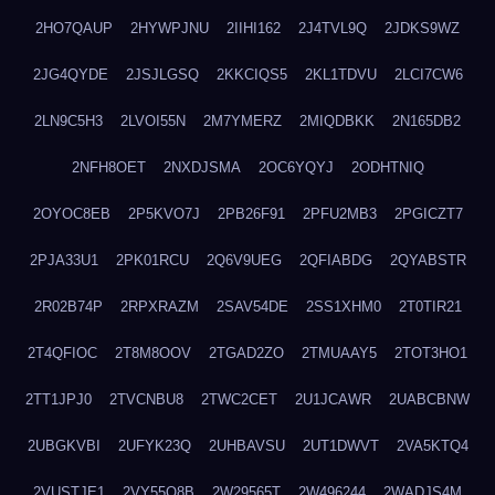
2HO7QAUP
2HYWPJNU
2IIHI162
2J4TVL9Q
2JDKS9WZ
2JG4QYDE
2JSJLGSQ
2KKCIQS5
2KL1TDVU
2LCI7CW6
2LN9C5H3
2LVOI55N
2M7YMERZ
2MIQDBKK
2N165DB2
2NFH8OET
2NXDJSMA
2OC6YQYJ
2ODHTNIQ
2OYOC8EB
2P5KVO7J
2PB26F91
2PFU2MB3
2PGICZT7
2PJA33U1
2PK01RCU
2Q6V9UEG
2QFIABDG
2QYABSTR
2R02B74P
2RPXRAZM
2SAV54DE
2SS1XHM0
2T0TIR21
2T4QFIOC
2T8M8OOV
2TGAD2ZO
2TMUAAY5
2TOT3HO1
2TT1JPJ0
2TVCNBU8
2TWC2CET
2U1JCAWR
2UABCBNW
2UBGKVBI
2UFYK23Q
2UHBAVSU
2UT1DWVT
2VA5KTQ4
2VUSTJE1
2VY55Q8B
2W29565T
2W496244
2WADJS4M