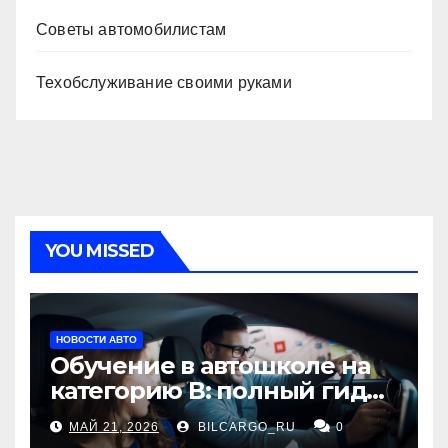
Советы автомобилистам
Техобслуживание своими руками
YOU MISSED
НОВОСТИ АВТО
Обучение в автошколе на
категорию В: полный гид
для будущих водителей
МАЙ 21, 2026
BILCARGO_RU
0