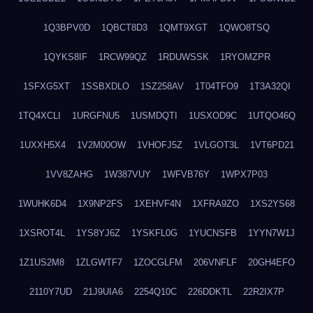
1Q3BPV0D
1QBCT8D3
1QMT9XGT
1QWO8TSQ
1QYKS8IF
1RCW99QZ
1RDUWSSK
1RYOMZPR
1SFXG5XT
1SSBXDLO
1SZ258AV
1T04TFO9
1T3A32QI
1TQ4XCLI
1URGFNU5
1USMDQTI
1USXOD9C
1UTQO46Q
1UXXH5X4
1V2M00OW
1VHOFJ5Z
1VLGOT3L
1VT6PD21
1VV8ZAHG
1W387VUY
1WFVB76Y
1WPX7P03
1WUHK6D4
1X9NP2FS
1XEHVF4N
1XFRA9ZO
1XS2YS68
1XSROT4L
1YS8YJ6Z
1YSKFL0G
1YUCNSFB
1YYN7W1J
1Z1US2M8
1ZLGWTF7
1ZOCGLFM
206VNFLF
20GH4EFO
2110Y7UD
21J9UIA6
2254Q10C
226DDKTL
22R2IX7P