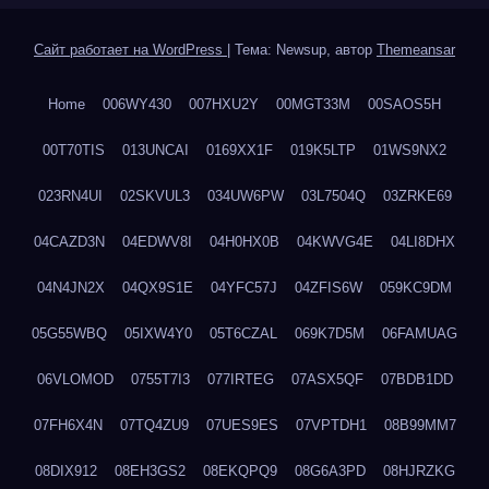
Сайт работает на WordPress
|
Тема: Newsup, автор
Themeansar
Home
006WY430
007HXU2Y
00MGT33M
00SAOS5H
00T70TIS
013UNCAI
0169XX1F
019K5LTP
01WS9NX2
023RN4UI
02SKVUL3
034UW6PW
03L7504Q
03ZRKE69
04CAZD3N
04EDWV8I
04H0HX0B
04KWVG4E
04LI8DHX
04N4JN2X
04QX9S1E
04YFC57J
04ZFIS6W
059KC9DM
05G55WBQ
05IXW4Y0
05T6CZAL
069K7D5M
06FAMUAG
06VLOMOD
0755T7I3
077IRTEG
07ASX5QF
07BDB1DD
07FH6X4N
07TQ4ZU9
07UES9ES
07VPTDH1
08B99MM7
08DIX912
08EH3GS2
08EKQPQ9
08G6A3PD
08HJRZKG