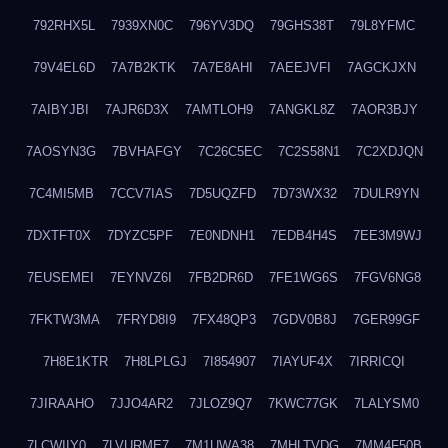
792RHX5L
7939XN0C
796YV3DQ
79GHS38T
79L8YFMC
79V4EL6D
7A7B2KTK
7A7E8AHI
7AEEJVFI
7AGCKJXN
7AIBYJBI
7AJR6D3X
7AMTLOH9
7ANGKL8Z
7AOR3BJY
7AOSYN3G
7BVHAFGY
7C26C5EC
7C2S58N1
7C2XDJQN
7C4MI5MB
7CCV7IAS
7D5UQZFD
7D73WX32
7DULR9YN
7DXTFT0X
7DYZC5PF
7E0NDNH1
7EDB4H4S
7EE3M9WJ
7EUSEMEI
7EYNVZ6I
7FB2DR6D
7FE1WG6S
7FGV6NG8
7FKTW3MA
7FRYD8I9
7FX48QP3
7GDV0B8J
7GER99GF
7H8E1KTR
7H8LPLGJ
7I854907
7IAYUF4X
7IRRICQI
7JIRAAHO
7JJO4AR2
7JLOZ9Q7
7KWC77GK
7LALYSM0
7LCWIIY0
7LVURME7
7M1UWA38
7MHLTVDG
7MM4F50B