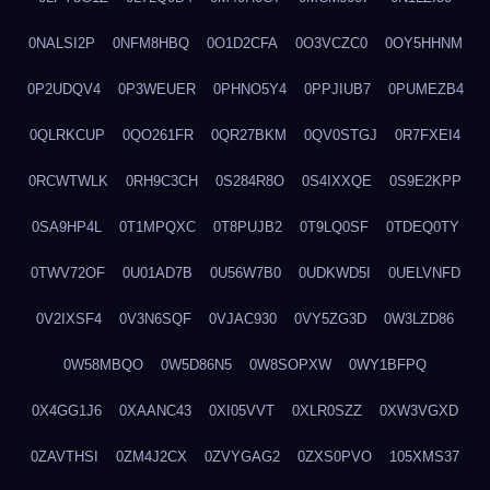
0NALSI2P
0NFM8HBQ
0O1D2CFA
0O3VCZC0
0OY5HHNM
0P2UDQV4
0P3WEUER
0PHNO5Y4
0PPJIUB7
0PUMEZB4
0QLRKCUP
0QO261FR
0QR27BKM
0QV0STGJ
0R7FXEI4
0RCWTWLK
0RH9C3CH
0S284R8O
0S4IXXQE
0S9E2KPP
0SA9HP4L
0T1MPQXC
0T8PUJB2
0T9LQ0SF
0TDEQ0TY
0TWV72OF
0U01AD7B
0U56W7B0
0UDKWD5I
0UELVNFD
0V2IXSF4
0V3N6SQF
0VJAC930
0VY5ZG3D
0W3LZD86
0W58MBQO
0W5D86N5
0W8SOPXW
0WY1BFPQ
0X4GG1J6
0XAANC43
0XI05VVT
0XLR0SZZ
0XW3VGXD
0ZAVTHSI
0ZM4J2CX
0ZVYGAG2
0ZXS0PVO
105XMS37