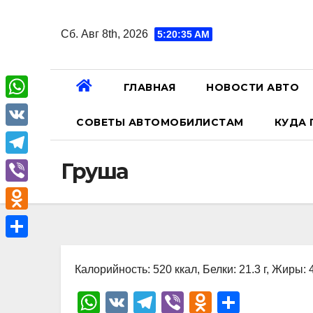
Перейти
к
Сб. Авг 8th, 2026
5:20:36 AM
содержанию
ГЛАВНАЯ
НОВОСТИ АВТО
W
СОВЕТЫ АВТОМОБИЛИСТАМ
КУДА 
h
V
a
K
T
Груша
t
e
V
s
l
i
A
O
e
b
p
d
О
g
e
p
n
Калорийность: 520 ккал, Белки: 21.3 г, Жиры: 4
т
r
r
o
п
W
V
T
Vi
O
О
a
k