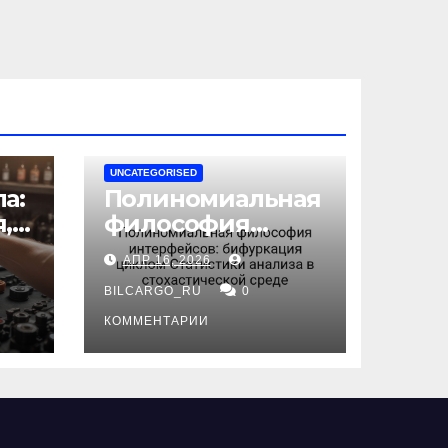
UNCATEGORISED
а:
Полиномиальная
,
философия
интерфейсов:
АПР 16, 2026
бифуркация
циклом
BILCARGO_RU
0
ов
Статистики
КОММЕНТАРИИ
анализа в
стохастической
среде