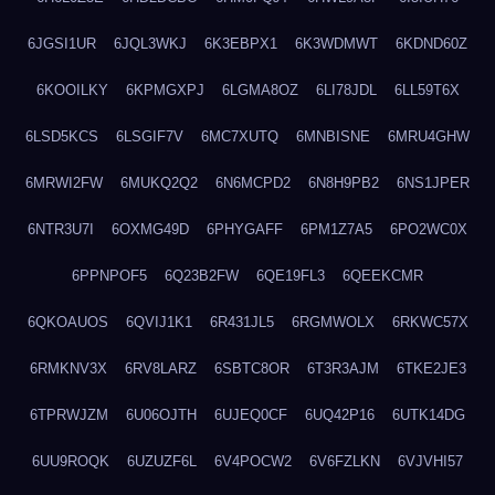
6JGSI1UR
6JQL3WKJ
6K3EBPX1
6K3WDMWT
6KDND60Z
6KOOILKY
6KPMGXPJ
6LGMA8OZ
6LI78JDL
6LL59T6X
6LSD5KCS
6LSGIF7V
6MC7XUTQ
6MNBISNE
6MRU4GHW
6MRWI2FW
6MUKQ2Q2
6N6MCPD2
6N8H9PB2
6NS1JPER
6NTR3U7I
6OXMG49D
6PHYGAFF
6PM1Z7A5
6PO2WC0X
6PPNPOF5
6Q23B2FW
6QE19FL3
6QEEKCMR
6QKOAUOS
6QVIJ1K1
6R431JL5
6RGMWOLX
6RKWC57X
6RMKNV3X
6RV8LARZ
6SBTC8OR
6T3R3AJM
6TKE2JE3
6TPRWJZM
6U06OJTH
6UJEQ0CF
6UQ42P16
6UTK14DG
6UU9ROQK
6UZUZF6L
6V4POCW2
6V6FZLKN
6VJVHI57