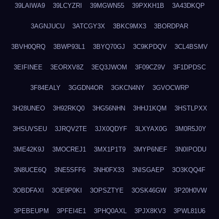
39LAIWA9
39LCYZRI
39MGWN55
39PXKH1B
3A43DKQP
3AGNJUCU
3ATCGY3X
3BKC9MX3
3BORDPAR
3BVH0QRQ
3BWP93L1
3BYQ70GJ
3C9KPDQV
3CL4BSMV
3EIFINEE
3EORXV8Z
3EQ3JWOM
3F09CZ9V
3F1DPDSC
3F84EALY
3GGDN4OR
3GKCN4NY
3GVOCWRP
3H28UNEO
3H92RKQ0
3HG56NHN
3HHJ1KQM
3HSTLPXX
3HSUVSEU
3JRQV2TE
3JX0QDYF
3LXYAX0G
3M0R5J0Y
3ME42K9J
3MOCREJ1
3MX1P1T9
3MYP6NEF
3N0IPODU
3N8UCE6Q
3NE5SFF6
3NH0FX33
3NISGAEP
3O3KQQ4F
3OBDFAXI
3OE9P0KI
3OPSZTYE
3OSK46GW
3P20H0VW
3PEBEUPM
3PFEI4E1
3PHQ0AXL
3PJX8KV3
3PWL81U6