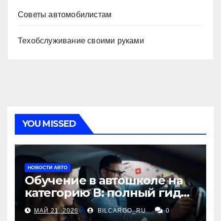
Советы автомобилистам
Техобслуживание своими руками
YOU MISSED
НОВОСТИ АВТО
Обучение в автошколе на
категорию В: полный гид
для будущих водителей
МАЙ 21, 2026
BILCARGO_RU
0