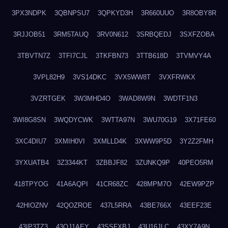
3PX3NDPK
3QBNPSU7
3QPKYD3H
3R660UUO
3R8OBY8R
3RJJOB51
3RM5TAUQ
3RV0N612
3SRBQEDJ
3SXFZOBA
3TBVTN7Z
3TFI7CJL
3TKFBN73
3TTB618D
3TVMVY4A
3VPL82H9
3VS14DKC
3VX5WW8T
3VXFRWKX
3VZRTGEK
3W3MHD4O
3WAD8W9N
3WDTF1N3
3WI8G8SN
3WQDYCWK
3WTTA97N
3WU70G19
3X71FE60
3XC4DIU7
3XMIH0VI
3XMLLD4K
3XWW9P5D
3Y2Z2FMH
3YXUATB4
3Z3344KT
3ZBBJF82
3ZUNKQ9P
40PEO5RM
418TPYOG
41A6AQPI
41CR68ZC
428MPM7O
42EW9PZP
42HIOZNV
42QOZROE
437L5RRA
43BE766X
43EEF23E
43IP3TZ3
43OJ1AEY
43SSFXBJ
43U16JLC
43XY7A9N