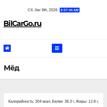
Перейти
Сб. Авг 8th, 2026
6:57:46 AM
к
содержанию
BilCarGo.ru
Мёд
Калорийность: 304 ккал, Белки: 38.3 г, Жиры: 12.8 г,