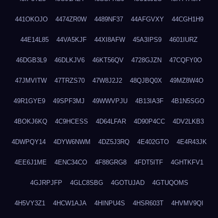
441OKOJO
4474ZR0W
4489NF37
44AFGVXY
44CGH1H9
44E14L85
44VA5KJF
44XI8AFW
45A3IPS9
4601IURZ
46DGB3L9
46DLKJV6
46KT56QV
4728GJZN
47CQFY0O
47JMVITW
47TRZS70
47W8J2J2
48QJBQ0X
49MZ8W4O
49R1GYE9
49SPF3MJ
49WWVPJU
4B13IA3F
4B1N5SGO
4BOKJ6KQ
4C9HCESS
4D64LFAR
4D90P4CC
4DV2LKB3
4DWPQY14
4DYW6NWM
4DZ5J3RQ
4E402GTO
4E4R43JK
4EE6J1ME
4ENC34CO
4F88GRG8
4FDT5ITF
4GHTKFV1
4GJRPJFP
4GLC8SBG
4GOTUJAD
4GTUQOMS
4H5VY3Z1
4HCW1AJA
4HINPU4S
4HSR603T
4HVMV9QI