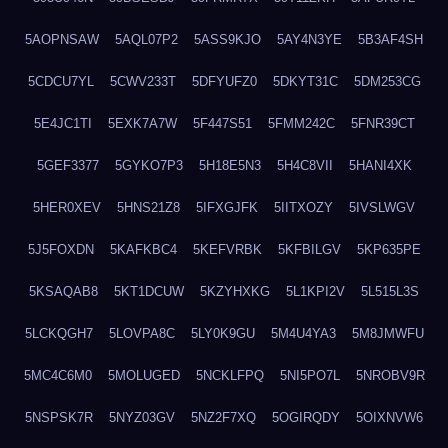
5AOPNSAW
5AQL07P2
5ASS9KJO
5AY4N3YE
5B3AF4SH
5CDCU7YL
5CWV233T
5DFYUFZ0
5DKYT31C
5DM253CG
5E4JC1TI
5EXK7A7W
5F447S51
5FMM242C
5FNR39CT
5GEF3377
5GYKO7P3
5H18E5N3
5H4C8VII
5HANI4XK
5HER0XEV
5HNS21Z8
5IFXGJFK
5IITXOZY
5IVSLWGV
5J5FOXDN
5KAFKBC4
5KEFVRBK
5KFBILGV
5KP635PE
5KSAQAB8
5KT1DCUW
5KZYHXKG
5L1KPI2V
5L515L3S
5LCKQGH7
5LOVPA8C
5LY0K9GU
5M4U4YA3
5M8JMWFU
5MC4C6M0
5MOLUGED
5NCKLFPQ
5NI5PO7L
5NROBV9R
5NSPSK7R
5NYZ03GV
5NZ2F7XQ
5OGIRQDY
5OIXNVW6