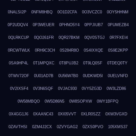
0NALSI2P
0NFM8HBQ
0O1D2CFA
0O3VCZC0
0OY5HHNM
0P2UDQV4
0P3WEUER
0PHNO5Y4
0PPJIUB7
0PUMEZB4
0QLRKCUP
0QO261FR
0QR27BKM
0QV0STGJ
0R7FXEI4
0RCWTWLK
0RH9C3CH
0S284R8O
0S4IXXQE
0S9E2KPP
0SA9HP4L
0T1MPQXC
0T8PUJB2
0T9LQ0SF
0TDEQ0TY
0TWV72OF
0U01AD7B
0U56W7B0
0UDKWD5I
0UELVNFD
0V2IXSF4
0V3N6SQF
0VJAC930
0VY5ZG3D
0W3LZD86
0W58MBQO
0W5D86N5
0W8SOPXW
0WY1BFPQ
0X4GG1J6
0XAANC43
0XI05VVT
0XLR0SZZ
0XW3VGXD
0ZAVTHSI
0ZM4J2CX
0ZVYGAG2
0ZXS0PVO
105XMS37