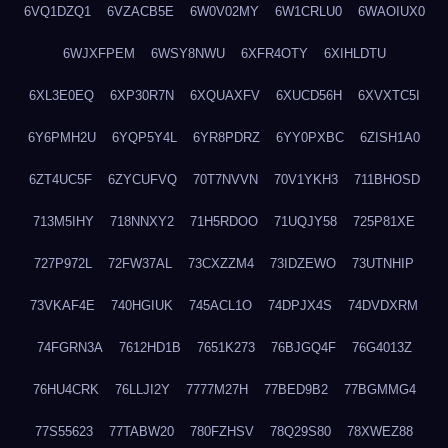
6VQ1DZQ1
6VZACB5E
6W0V02MY
6W1CRLU0
6WAOIUX0
6WJXFPEM
6WSY8NWU
6XFR4OTY
6XIHLDTU
6XL3E0EQ
6XP30R7N
6XQUAXFV
6XUCD56H
6XVXTC5I
6Y6PMH2U
6YQP5Y4L
6YR8PDRZ
6YY0PXBC
6ZISH1A0
6ZT4UC5F
6ZYCUFVQ
70T7NVVN
70V1YKH3
711BHOSD
713M5IHY
718NNXY2
71H5RDOO
71UQJY58
725P81XE
727P972L
72FW37AL
73CXZZM4
73IDZEWO
73UTNHIP
73VKAF4E
740HGIUK
745ACL1O
74DPJX4S
74DVDXRM
74FGRN3A
7612HD1B
7651K273
76BJGQ4F
76G4013Z
76HU4CRK
76LLJI2Y
7777M27H
77BED9B2
77BGMMG4
77S55623
77TABW20
780FZHSV
78Q29S80
78XWEZ88