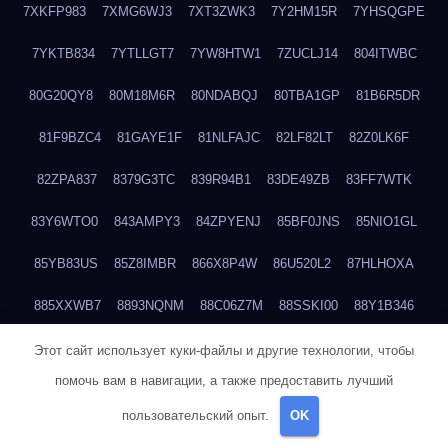
7XKFP983
7XMG6WJ3
7XT3ZWK3
7Y2HM15R
7YHSQGPE
7YKTB834
7YTLLGT7
7YW8HTW1
7ZUCLJ14
804ITWBC
80G20QY8
80M18M6R
80NDABQJ
80TBA1GP
81B6R5DR
81F9BZC4
81GAYE1F
81NLFAJC
82LF82LT
82Z0LK6F
82ZPA837
8379G3TC
839R94B1
83DE49ZB
83FF7WTK
83Y6WTO0
843AMPY3
84ZPYENJ
85BF0JNS
85NIO1GL
85YB83US
85Z8IMBR
866X8P4W
86U520L2
87HLHOXA
885XXWB7
8893NQNM
88C06Z7M
88SSKI00
88Y1B346
88ZYQON6
88ZZ29JA
895NL72T
89WVKQCH
8A6B5EEP
Этот сайт использует куки-файлы и другие технологии, чтобы
помочь вам в навигации, а также предоставить лучший
8BBJWQMN
8BJPIIGO
8BSWANL0
8BVB056I
8BZT9YKF
пользовательский опыт.
OK
8BZZZWSD
8C2C6QL5
8C6H1X9Q
8CEG9O6P
8CFDQ2M4