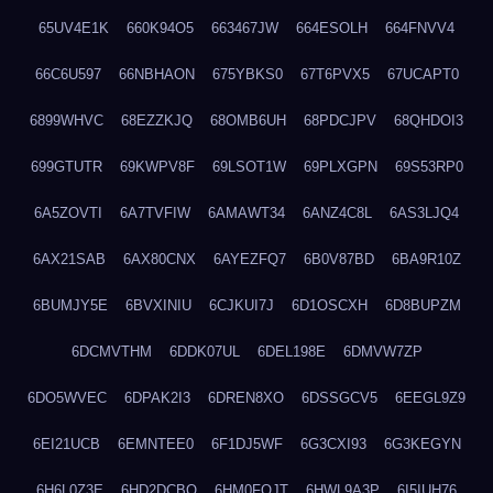
65UV4E1K
660K94O5
663467JW
664ESOLH
664FNVV4
66C6U597
66NBHAON
675YBKS0
67T6PVX5
67UCAPT0
6899WHVC
68EZZKJQ
68OMB6UH
68PDCJPV
68QHDOI3
699GTUTR
69KWPV8F
69LSOT1W
69PLXGPN
69S53RP0
6A5ZOVTI
6A7TVFIW
6AMAWT34
6ANZ4C8L
6AS3LJQ4
6AX21SAB
6AX80CNX
6AYEZFQ7
6B0V87BD
6BA9R10Z
6BUMJY5E
6BVXINIU
6CJKUI7J
6D1OSCXH
6D8BUPZM
6DCMVTHM
6DDK07UL
6DEL198E
6DMVW7ZP
6DO5WVEC
6DPAK2I3
6DREN8XO
6DSSGCV5
6EEGL9Z9
6EI21UCB
6EMNTEE0
6F1DJ5WF
6G3CXI93
6G3KEGYN
6H6L0Z3E
6HD2DCBO
6HM0FQJT
6HWL9A3P
6I5IUH76