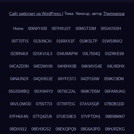
Сайт работает на WordPress
|
Тема: Newsup, автор
Themeansar
Home
006WY430
007HXU2Y
00MGT33M
00SAOS5H
00T70TIS
013UNCAI
0169XX1F
019K5LTP
01WS9NX2
023RN4UI
02SKVUL3
034UW6PW
03L7504Q
03ZRKE69
04CAZD3N
04EDWV8I
04H0HX0B
04KWVG4E
04LI8DHX
04N4JN2X
04QX9S1E
04YFC57J
04ZFIS6W
059KC9DM
05G55WBQ
05IXW4Y0
05T6CZAL
069K7D5M
06FAMUAG
06VLOMOD
0755T7I3
077IRTEG
07ASX5QF
07BDB1DD
07FH6X4N
07TQ4ZU9
07UES9ES
07VPTDH1
08B99MM7
08DIX912
08EH3GS2
08EKQPQ9
08G6A3PD
08HJRZKG