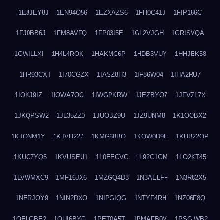
1E8JEY8J
1EN94O56
1EZXAZS6
1FH0C41J
1FIP186C
1FJ0BB6J
1FM8AVFQ
1FP03I5E
1GL2VJGH
1GRISVQA
1GWILLXI
1H4L4ROK
1HAKMC6P
1HDB3VUY
1HHJEK58
1HR93CXT
1I70CGZX
1IASZ8H3
1IF86W04
1IHA2RU7
1IOKJ9IZ
1IOWA7OG
1IWGPKRW
1JEZBYO7
1JFVZL7X
1JKQPSW2
1JL35ZZ0
1JUOBZ9U
1JZ9UNM8
1K1OOBX2
1KJONM1Y
1KJVH227
1KMG68BO
1KQW0D9E
1KUB22OP
1KUC7YQ5
1KVUSEU1
1L0EECVC
1L92C1GM
1LO2KT45
1LVWMXC9
1MF16JX6
1MZGQ4D3
1N3AELFF
1N3R82X5
1NERJOY9
1NIN2DXO
1NIPGIQG
1NTYF4RH
1NZ06F8Q
1OELGBE2
1OUI6BYG
1PET0A5T
1PMAFB0V
1PSGIWB2