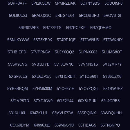
5OPF8A7F
5PI2KCCW
5PMRZDAK
5Q7NY9BS
5QDQI5F8
5QL8UU2J
5RALQ21C
5RBG4E64
5RCDBBFD
5ROV8T2I
5RP6DWR8
5RZ72FTS
5RZPCFKF
5RZQDHMO
5SNLKYWW
5ST3XE0K
5T4RFJQE
5TDWI9U5
5TDWKNIX
5THBIEFD
5TVPRN5V
5UJY0QQ2
5UPNX603
5UUMB8OT
5V5K9CVS
5VB3LIYB
5VTXJVNC
5VVNNS1S
5XJ2MR7Y
5XSF9JLS
5XU6ZP3A
5Y0HCRBH
5Y1QS60T
5Y86UZX6
5YB5BBQM
5YHM530M
5YO667IH
5YO7ZQGL
5Z1BWJEZ
5Z1VP9TD
5ZYFJGV9
60IZ2Y44
60X8LPUK
62LJGRE8
6316UU0I
634ZKLU1
63MVU7SW
63SPQINX
63WDQUHH
63X60DYM
64996J11
659M6G4O
65TIBAG5
65TN6NPQ