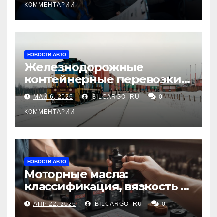
КОММЕНТАРИИ
НОВОСТИ АВТО
Железнодорожные
контейнерные перевозки
из Китая в Россию:
МАЙ 6, 2026
BILCARGO_RU
0
маршруты, сроки и
требования
КОММЕНТАРИИ
НОВОСТИ АВТО
Моторные масла:
классификация, вязкость и
рекомендации по выбору
АПР 22, 2026
BILCARGO_RU
0
для различных типов