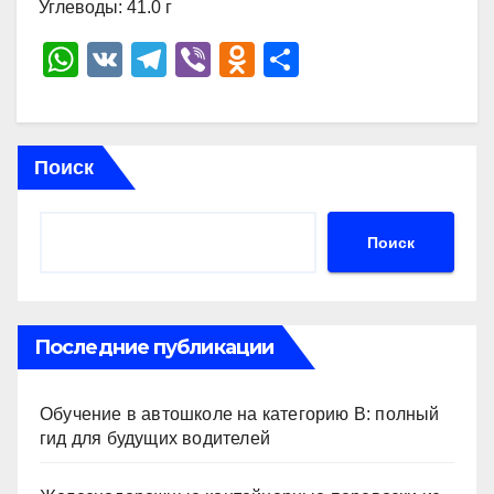
Углеводы: 41.0 г
W
V
T
Vi
O
О
h
K
el
b
d
тп
at
e
er
n
р
s
gr
o
а
Поиск
A
a
kl
в
p
m
a
и
Поиск
p
ss
ть
ni
ki
Последние публикации
Обучение в автошколе на категорию В: полный
гид для будущих водителей