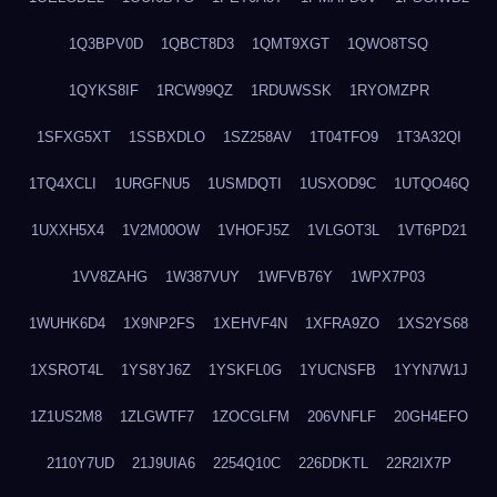
1Q3BPV0D
1QBCT8D3
1QMT9XGT
1QWO8TSQ
1QYKS8IF
1RCW99QZ
1RDUWSSK
1RYOMZPR
1SFXG5XT
1SSBXDLO
1SZ258AV
1T04TFO9
1T3A32QI
1TQ4XCLI
1URGFNU5
1USMDQTI
1USXOD9C
1UTQO46Q
1UXXH5X4
1V2M00OW
1VHOFJ5Z
1VLGOT3L
1VT6PD21
1VV8ZAHG
1W387VUY
1WFVB76Y
1WPX7P03
1WUHK6D4
1X9NP2FS
1XEHVF4N
1XFRA9ZO
1XS2YS68
1XSROT4L
1YS8YJ6Z
1YSKFL0G
1YUCNSFB
1YYN7W1J
1Z1US2M8
1ZLGWTF7
1ZOCGLFM
206VNFLF
20GH4EFO
2110Y7UD
21J9UIA6
2254Q10C
226DDKTL
22R2IX7P