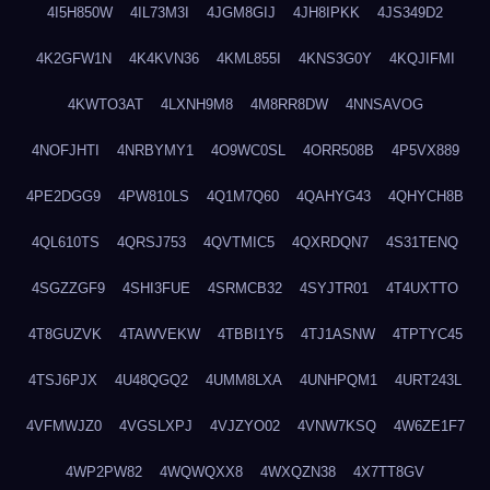
4I5H850W
4IL73M3I
4JGM8GIJ
4JH8IPKK
4JS349D2
4K2GFW1N
4K4KVN36
4KML855I
4KNS3G0Y
4KQJIFMI
4KWTO3AT
4LXNH9M8
4M8RR8DW
4NNSAVOG
4NOFJHTI
4NRBYMY1
4O9WC0SL
4ORR508B
4P5VX889
4PE2DGG9
4PW810LS
4Q1M7Q60
4QAHYG43
4QHYCH8B
4QL610TS
4QRSJ753
4QVTMIC5
4QXRDQN7
4S31TENQ
4SGZZGF9
4SHI3FUE
4SRMCB32
4SYJTR01
4T4UXTTO
4T8GUZVK
4TAWVEKW
4TBBI1Y5
4TJ1ASNW
4TPTYC45
4TSJ6PJX
4U48QGQ2
4UMM8LXA
4UNHPQM1
4URT243L
4VFMWJZ0
4VGSLXPJ
4VJZYO02
4VNW7KSQ
4W6ZE1F7
4WP2PW82
4WQWQXX8
4WXQZN38
4X7TT8GV