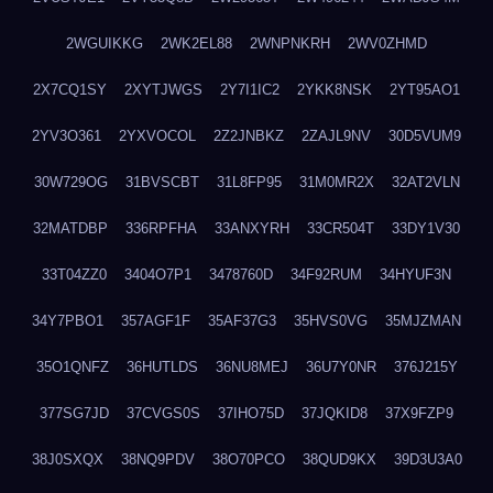
2WGUIKKG
2WK2EL88
2WNPNKRH
2WV0ZHMD
2X7CQ1SY
2XYTJWGS
2Y7I1IC2
2YKK8NSK
2YT95AO1
2YV3O361
2YXVOCOL
2Z2JNBKZ
2ZAJL9NV
30D5VUM9
30W729OG
31BVSCBT
31L8FP95
31M0MR2X
32AT2VLN
32MATDBP
336RPFHA
33ANXYRH
33CR504T
33DY1V30
33T04ZZ0
3404O7P1
3478760D
34F92RUM
34HYUF3N
34Y7PBO1
357AGF1F
35AF37G3
35HVS0VG
35MJZMAN
35O1QNFZ
36HUTLDS
36NU8MEJ
36U7Y0NR
376J215Y
377SG7JD
37CVGS0S
37IHO75D
37JQKID8
37X9FZP9
38J0SXQX
38NQ9PDV
38O70PCO
38QUD9KX
39D3U3A0