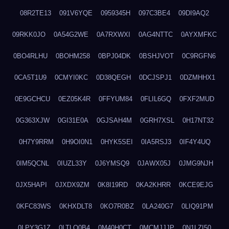
08R2TE13
091V6YQE
0959345H
097C3BE4
09DI9AQ2
09RKK0JO
0A54G2WE
0A7RXWXI
0AG4NTTC
0AYXMFKC
0BO4RLHU
0BOHM258
0BPJ04DK
0BSHJVOT
0C9RGFN6
0CA5T1U9
0CMYI0KC
0D38QEGH
0DCJSPJ1
0DZMHHX1
0E9GCHCU
0EZ05K4R
0FFYUM84
0FLIL6GQ
0FXF2MUD
0G363XJW
0GI31E0A
0GJSAH4M
0GRH7XSL
0H17NT32
0H7Y9RRM
0H9OI0N1
0HYK5SEI
0IA5RSJ3
0IF4Y4UQ
0IM5QCNL
0IUZL33Y
0J6YMSQ9
0JAWX05J
0JMG9NJH
0JX5HAPI
0JXDX9ZM
0K8I19RD
0KA2KHRR
0KCE9EJG
0KFC83WS
0KHXDLT8
0KO7R0BZ
0LA240G7
0LIQ91PM
0LPY3G1Z
0LTLQ0B4
0M40H0CT
0MCMJJJP
0N1LZI50