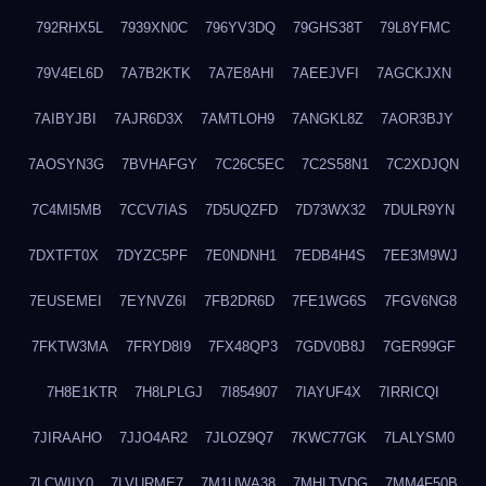
792RHX5L
7939XN0C
796YV3DQ
79GHS38T
79L8YFMC
79V4EL6D
7A7B2KTK
7A7E8AHI
7AEEJVFI
7AGCKJXN
7AIBYJBI
7AJR6D3X
7AMTLOH9
7ANGKL8Z
7AOR3BJY
7AOSYN3G
7BVHAFGY
7C26C5EC
7C2S58N1
7C2XDJQN
7C4MI5MB
7CCV7IAS
7D5UQZFD
7D73WX32
7DULR9YN
7DXTFT0X
7DYZC5PF
7E0NDNH1
7EDB4H4S
7EE3M9WJ
7EUSEMEI
7EYNVZ6I
7FB2DR6D
7FE1WG6S
7FGV6NG8
7FKTW3MA
7FRYD8I9
7FX48QP3
7GDV0B8J
7GER99GF
7H8E1KTR
7H8LPLGJ
7I854907
7IAYUF4X
7IRRICQI
7JIRAAHO
7JJO4AR2
7JLOZ9Q7
7KWC77GK
7LALYSM0
7LCWIIY0
7LVURME7
7M1UWA38
7MHLTVDG
7MM4F50B