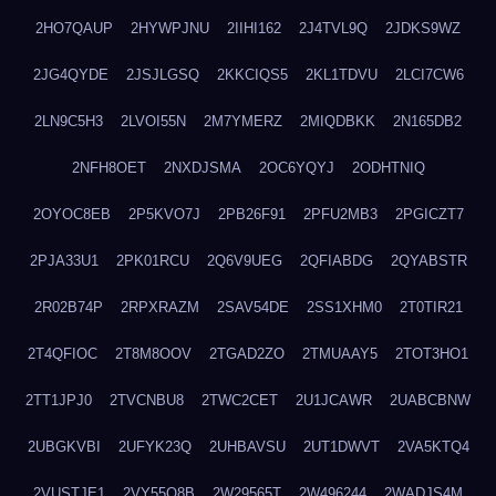
2HO7QAUP
2HYWPJNU
2IIHI162
2J4TVL9Q
2JDKS9WZ
2JG4QYDE
2JSJLGSQ
2KKCIQS5
2KL1TDVU
2LCI7CW6
2LN9C5H3
2LVOI55N
2M7YMERZ
2MIQDBKK
2N165DB2
2NFH8OET
2NXDJSMA
2OC6YQYJ
2ODHTNIQ
2OYOC8EB
2P5KVO7J
2PB26F91
2PFU2MB3
2PGICZT7
2PJA33U1
2PK01RCU
2Q6V9UEG
2QFIABDG
2QYABSTR
2R02B74P
2RPXRAZM
2SAV54DE
2SS1XHM0
2T0TIR21
2T4QFIOC
2T8M8OOV
2TGAD2ZO
2TMUAAY5
2TOT3HO1
2TT1JPJ0
2TVCNBU8
2TWC2CET
2U1JCAWR
2UABCBNW
2UBGKVBI
2UFYK23Q
2UHBAVSU
2UT1DWVT
2VA5KTQ4
2VUSTJE1
2VY55Q8B
2W29565T
2W496244
2WADJS4M