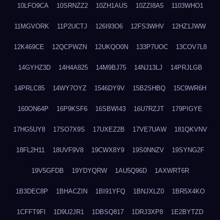
10LFO9CA
10SRNZZ2
10ZH1AUS
10ZZI8A5
1103WHO1
11MGVORK
11P2UCTJ
126I93O6
12FS3WHV
12HZ1JWW
12K469CE
12QCPWZN
12UKQO0N
133P7UOC
13COV7L8
14GYHZ3D
14H4A825
14M9BJ75
14NJ13LJ
14PRJLGB
14PRLC85
14WY7OYZ
1546DY9V
15B2SHBQ
15C9WR6H
160ON64P
16P9KSF6
16SBWI43
16U7RZJT
179PIGYE
17HG5UY8
17SO7X9S
17UXEZ2B
17VE7UAW
181QKVNV
18FL2H11
18UVF9V8
19CWX8Y9
19S0NNZV
19SYNG2F
19V5GFDB
19YDYQRW
1AU5Q96D
1AXWRT6R
1B3DEC8P
1BHACZIN
1BI91YFQ
1BNJXLZ0
1BR5X4KO
1CFFT9FI
1D9U2JR1
1DBSQ817
1DRJ3XP8
1E2BYTZD