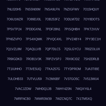
7NL020H5
7NS5N00M
7NSA9LFN
7NZIGFWV
7O15HQUY
7O6U1WZR
7O89DJ0L
7OB253FZ
7ODLM7D2
7OY8DOTS
7P5VTP24
7PDDGXNL
7PDF28N1
7PISQHBH
7PKT2VUV
7PN5ZVPO
7PS4XQMK
7PVQC4XL
7PVZ4BY4
7PY3EC1H
7Q1VZL8M
7QAQLLVB
7QP7DLC5
7QSLGYCU
7R0ZOLUX
7R9IGDKD
7ROB1V3K
7RPZVSPJ
7RX9CIDZ
7SH2DRLB
7T1IUHHO
7T3VE5UQ
7TKA257G
7TYDPROM
7UA3TIBE
7ULOHB33
7UTVLU59
7V2MI6BF
7V37GO5C
7V513WU4
7VACJZDW
7WHDQ1JB
7WHY4Z0N
7WQXY6L4
7WRFNCB0
7WWR3W39
7WZCNQ7C
7X1TM5XQ