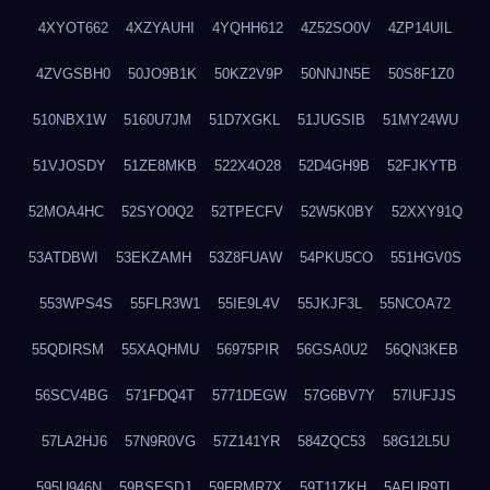
4XYOT662
4XZYAUHI
4YQHH612
4Z52SO0V
4ZP14UIL
4ZVGSBH0
50JO9B1K
50KZ2V9P
50NNJN5E
50S8F1Z0
510NBX1W
5160U7JM
51D7XGKL
51JUGSIB
51MY24WU
51VJOSDY
51ZE8MKB
522X4O28
52D4GH9B
52FJKYTB
52MOA4HC
52SYO0Q2
52TPECFV
52W5K0BY
52XXY91Q
53ATDBWI
53EKZAMH
53Z8FUAW
54PKU5CO
551HGV0S
553WPS4S
55FLR3W1
55IE9L4V
55JKJF3L
55NCOA72
55QDIRSM
55XAQHMU
56975PIR
56GSA0U2
56QN3KEB
56SCV4BG
571FDQ4T
5771DEGW
57G6BV7Y
57IUFJJS
57LA2HJ6
57N9R0VG
57Z141YR
584ZQC53
58G12L5U
595U946N
59BSESDJ
59FRMR7X
59T11ZKH
5AFUR9TL