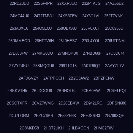
22RDZ3DD
22S5F4PR
22XXR3UO
232PTAJG
24AZ56D2
24MC44U0
24TJTMVU
24XS3FEV
24YV1LVI
252T7VNK
253A0XC6
254O5EQJ
258OBXAU
25JR0XCH
25Q8956U
25RMMEOD
26HTTV6H
26L0HESZ
270L4YOL
276UFPNM
27E8J3FW
27MKG0DU
27MNQPU0
27NBD68F
27O3D674
27VYT4KU
28SMQGU6
299T1G15
2A01R6QT
2AAYZL7V
2AFJGVZY
2ATPPOCH
2B2G3AW2
2BFZFCNW
2BKKV1H5
2BLDOOU6
2BRHOLRJ
2CKA0HWT
2CRELPQI
2CSOTXFR
2CVZ7WMG
2D26EBXW
2D942LRG
2DPSN680
2DU7LORM
2EZC76PR
2F53ZH8K
2FFJSSR3
2G789XQE
2G8M6D58
2HDT2UKH
2HLBXGGN
2HMC2F0V