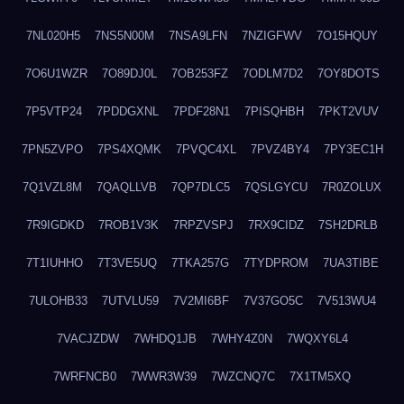
7NL020H5
7NS5N00M
7NSA9LFN
7NZIGFWV
7O15HQUY
7O6U1WZR
7O89DJ0L
7OB253FZ
7ODLM7D2
7OY8DOTS
7P5VTP24
7PDDGXNL
7PDF28N1
7PISQHBH
7PKT2VUV
7PN5ZVPO
7PS4XQMK
7PVQC4XL
7PVZ4BY4
7PY3EC1H
7Q1VZL8M
7QAQLLVB
7QP7DLC5
7QSLGYCU
7R0ZOLUX
7R9IGDKD
7ROB1V3K
7RPZVSPJ
7RX9CIDZ
7SH2DRLB
7T1IUHHO
7T3VE5UQ
7TKA257G
7TYDPROM
7UA3TIBE
7ULOHB33
7UTVLU59
7V2MI6BF
7V37GO5C
7V513WU4
7VACJZDW
7WHDQ1JB
7WHY4Z0N
7WQXY6L4
7WRFNCB0
7WWR3W39
7WZCNQ7C
7X1TM5XQ