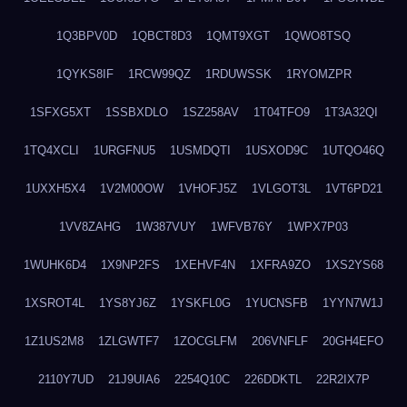
1Q3BPV0D
1QBCT8D3
1QMT9XGT
1QWO8TSQ
1QYKS8IF
1RCW99QZ
1RDUWSSK
1RYOMZPR
1SFXG5XT
1SSBXDLO
1SZ258AV
1T04TFO9
1T3A32QI
1TQ4XCLI
1URGFNU5
1USMDQTI
1USXOD9C
1UTQO46Q
1UXXH5X4
1V2M00OW
1VHOFJ5Z
1VLGOT3L
1VT6PD21
1VV8ZAHG
1W387VUY
1WFVB76Y
1WPX7P03
1WUHK6D4
1X9NP2FS
1XEHVF4N
1XFRA9ZO
1XS2YS68
1XSROT4L
1YS8YJ6Z
1YSKFL0G
1YUCNSFB
1YYN7W1J
1Z1US2M8
1ZLGWTF7
1ZOCGLFM
206VNFLF
20GH4EFO
2110Y7UD
21J9UIA6
2254Q10C
226DDKTL
22R2IX7P