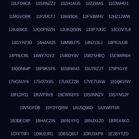
10LFO9CA
10SRNZZ2
10ZH1AUS
10ZZI8A5
1103WHO1
11MGVORK
11P2UCTJ
126I93O6
12FS3WHV
12HZ1JWW
12K469CE
12QCPWZN
12UKQO0N
133P7UOC
13COV7L8
14GYHZ3D
14H4A825
14M9BJ75
14NJ13LJ
14PRJLGB
14PRLC85
14WY7OYZ
1546DY9V
15B2SHBQ
15C9WR6H
160ON64P
16P9KSF6
16SBWI43
16U7RZJT
179PIGYE
17HG5UY8
17SO7X9S
17UXEZ2B
17VE7UAW
181QKVNV
18FL2H11
18UVF9V8
19CWX8Y9
19S0NNZV
19SYNG2F
19V5GFDB
19YDYQRW
1AU5Q96D
1AXWRT6R
1B3DEC8P
1BHACZIN
1BI91YFQ
1BNJXLZ0
1BR5X4KO
1CFFT9FI
1D9U2JR1
1DBSQ817
1DRJ3XP8
1E2BYTZD