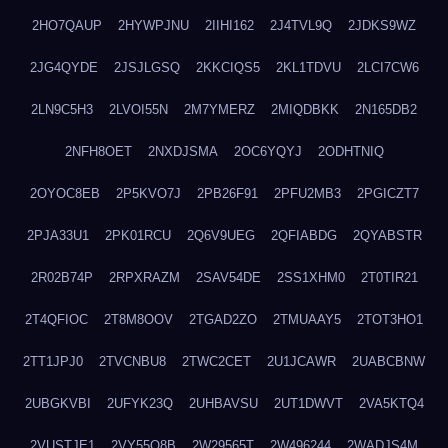
2HO7QAUP
2HYWPJNU
2IIHI162
2J4TVL9Q
2JDKS9WZ
2JG4QYDE
2JSJLGSQ
2KKCIQS5
2KL1TDVU
2LCI7CW6
2LN9C5H3
2LVOI55N
2M7YMERZ
2MIQDBKK
2N165DB2
2NFH8OET
2NXDJSMA
2OC6YQYJ
2ODHTNIQ
2OYOC8EB
2P5KVO7J
2PB26F91
2PFU2MB3
2PGICZT7
2PJA33U1
2PK01RCU
2Q6V9UEG
2QFIABDG
2QYABSTR
2R02B74P
2RPXRAZM
2SAV54DE
2SS1XHM0
2T0TIR21
2T4QFIOC
2T8M8OOV
2TGAD2ZO
2TMUAAY5
2TOT3HO1
2TT1JPJ0
2TVCNBU8
2TWC2CET
2U1JCAWR
2UABCBNW
2UBGKVBI
2UFYK23Q
2UHBAVSU
2UT1DWVT
2VA5KTQ4
2VUSTJE1
2VY55Q8B
2W29565T
2W496244
2WADJS4M