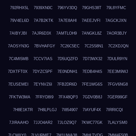
792RHX5L
7939XN0C
796YV3DQ
79GHS38T
79L8YFMC
79V4EL6D
7A7B2KTK
7A7E8AHI
7AEEJVFI
7AGCKJXN
7AIBYJBI
7AJR6D3X
7AMTLOH9
7ANGKL8Z
7AOR3BJY
7AOSYN3G
7BVHAFGY
7C26C5EC
7C2S58N1
7C2XDJQN
7C4MI5MB
7CCV7IAS
7D5UQZFD
7D73WX32
7DULR9YN
7DXTFT0X
7DYZC5PF
7E0NDNH1
7EDB4H4S
7EE3M9WJ
7EUSEMEI
7EYNVZ6I
7FB2DR6D
7FE1WG6S
7FGV6NG8
7FKTW3MA
7FRYD8I9
7FX48QP3
7GDV0B8J
7GER99GF
7H8E1KTR
7H8LPLGJ
7I854907
7IAYUF4X
7IRRICQI
7JIRAAHO
7JJO4AR2
7JLOZ9Q7
7KWC77GK
7LALYSM0
7LCWIIY0
7LVURME7
7M1UWA38
7MHLTVDG
7MM4F50B