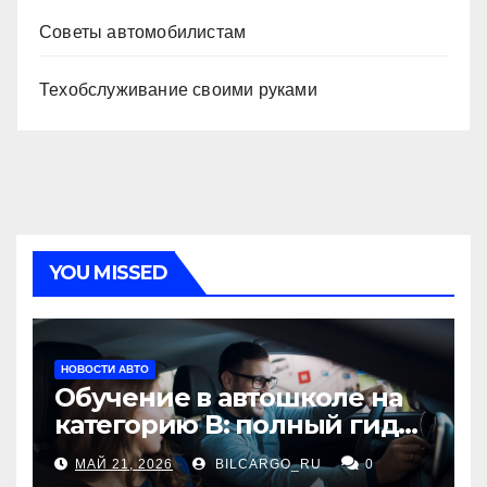
Советы автомобилистам
Техобслуживание своими руками
YOU MISSED
НОВОСТИ АВТО
Обучение в автошколе на
категорию В: полный гид
для будущих водителей
МАЙ 21, 2026
BILCARGO_RU
0