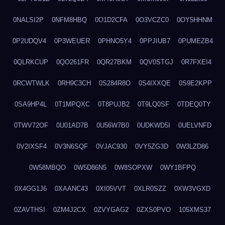
0NALSI2P
0NFM8HBQ
0O1D2CFA
0O3VCZC0
0OY5HHNM
0P2UDQV4
0P3WEUER
0PHNO5Y4
0PPJIUB7
0PUMEZB4
0QLRKCUP
0QO261FR
0QR27BKM
0QV0STGJ
0R7FXEI4
0RCWTWLK
0RH9C3CH
0S284R8O
0S4IXXQE
0S9E2KPP
0SA9HP4L
0T1MPQXC
0T8PUJB2
0T9LQ0SF
0TDEQ0TY
0TWV72OF
0U01AD7B
0U56W7B0
0UDKWD5I
0UELVNFD
0V2IXSF4
0V3N6SQF
0VJAC930
0VY5ZG3D
0W3LZD86
0W58MBQO
0W5D86N5
0W8SOPXW
0WY1BFPQ
0X4GG1J6
0XAANC43
0XI05VVT
0XLR0SZZ
0XW3VGXD
0ZAVTHSI
0ZM4J2CX
0ZVYGAG2
0ZXS0PVO
105XMS37