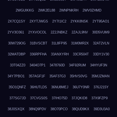
2WGUIKKG
2WK2EL88
2WNPNKRH
2WV0ZHMD
2X7CQ1SY
2XYTJWGS
2Y7I1IC2
2YKK8NSK
2YT95AO1
2YV3O361
2YXVOCOL
2Z2JNBKZ
2ZAJL9NV
30D5VUM9
30W729OG
31BVSCBT
31L8FP95
31M0MR2X
32AT2VLN
32MATDBP
336RPFHA
33ANXYRH
33CR504T
33DY1V30
33T04ZZ0
3404O7P1
3478760D
34F92RUM
34HYUF3N
34Y7PBO1
357AGF1F
35AF37G3
35HVS0VG
35MJZMAN
35O1QNFZ
36HUTLDS
36NU8MEJ
36U7Y0NR
376J215Y
377SG7JD
37CVGS0S
37IHO75D
37JQKID8
37X9FZP9
38J0SXQX
38NQ9PDV
38O70PCO
38QUD9KX
39D3U3A0