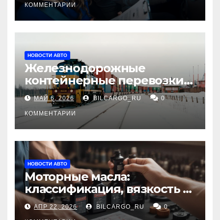
КОММЕНТАРИИ
НОВОСТИ АВТО
Железнодорожные
контейнерные перевозки
из Китая в Россию:
МАЙ 6, 2026
BILCARGO_RU
0
маршруты, сроки и
требования
КОММЕНТАРИИ
НОВОСТИ АВТО
Моторные масла:
классификация, вязкость и
рекомендации по выбору
АПР 22, 2026
BILCARGO_RU
0
для различных типов