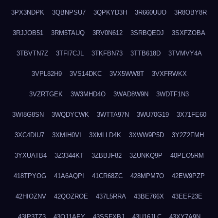
3PX3NDPK
3QBNPSU7
3QPKYD3H
3R660UUO
3R8OBY8R
3RJJOB51
3RM5TAUQ
3RV0N612
3SRBQEDJ
3SXFZOBA
3TBVTN7Z
3TFI7CJL
3TKFBN73
3TTB618D
3TVMVY4A
3VPL82H9
3VS14DKC
3VX5WW8T
3VXFRWKX
3VZRTGEK
3W3MHD4O
3WAD8W9N
3WDTF1N3
3WI8G8SN
3WQDYCWK
3WTTA97N
3WU70G19
3X71FE60
3XC4DIU7
3XMIH0VI
3XMLLD4K
3XWW9P5D
3Y2Z2FMH
3YXUATB4
3Z3344KT
3ZBBJF82
3ZUNKQ9P
40PEO5RM
418TPYOG
41A6AQPI
41CR68ZC
428MPM7O
42EW9PZP
42HIOZNV
42QOZROE
437L5RRA
43BE766X
43EEF23E
43IP3TZ3
43OJ1AEY
43SSFXBJ
43U16JLC
43XY7A9N