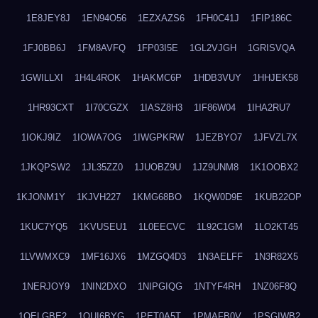
1E8JEY8J
1EN94O56
1EZXAZS6
1FH0C41J
1FIP186C
1FJ0BB6J
1FM8AVFQ
1FP03I5E
1GL2VJGH
1GRISVQA
1GWILLXI
1H4L4ROK
1HAKMC6P
1HDB3VUY
1HHJEK58
1HR93CXT
1I70CGZX
1IASZ8H3
1IF86W04
1IHA2RU7
1IOKJ9IZ
1IOWA7OG
1IWGPKRW
1JEZBYO7
1JFVZL7X
1JKQPSW2
1JL35ZZ0
1JUOBZ9U
1JZ9UNM8
1K1OOBX2
1KJONM1Y
1KJVH227
1KMG68BO
1KQW0D9E
1KUB22OP
1KUC7YQ5
1KVUSEU1
1L0EECVC
1L92C1GM
1LO2KT45
1LVWMXC9
1MF16JX6
1MZGQ4D3
1N3AELFF
1N3R82X5
1NERJOY9
1NIN2DXO
1NIPGIQG
1NTYF4RH
1NZ06F8Q
1OELGBE2
1OUI6BYG
1PET0A5T
1PMAFB0V
1PSGIWB2