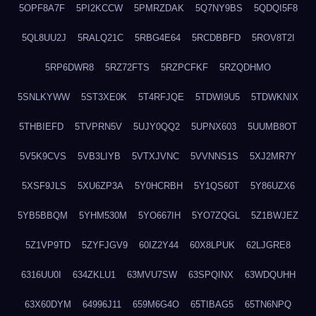
5OPF8A7F
5PI2KCCW
5PMRZDAK
5Q7NY9BS
5QDQI5F8
5QL8UU2J
5RALQ21C
5RBG4E64
5RCDBBFD
5ROV8T2I
5RP6DWR8
5RZ72FTS
5RZPCFKF
5RZQDHMO
5SNLKYWW
5ST3XE0K
5T4RFJQE
5TDWI9U5
5TDWKNIX
5THBIEFD
5TVPRN5V
5UJY0QQ2
5UPNX603
5UUMB8OT
5V5K9CVS
5VB3LIYB
5VTXJVNC
5VVNNS1S
5XJ2MR7Y
5XSF9JLS
5XU6ZP3A
5Y0HCRBH
5Y1QS60T
5Y86UZX6
5YB5BBQM
5YHM530M
5YO667IH
5YO7ZQGL
5Z1BWJEZ
5Z1VP9TD
5ZYFJGV9
60IZ2Y44
60X8LPUK
62LJGRE8
6316UU0I
634ZKLU1
63MVU7SW
63SPQINX
63WDQUHH
63X60DYM
64996J11
659M6G4O
65TIBAG5
65TN6NPQ