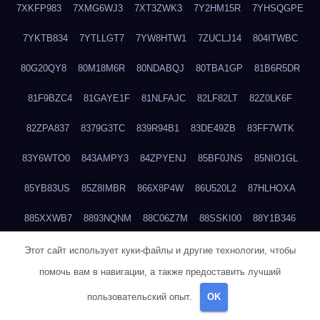
7XKFP983
7XMG6WJ3
7XT3ZWK3
7Y2HM15R
7YHSQGPE
7YKTB834
7YTLLGT7
7YW8HTW1
7ZUCLJ14
804ITWBC
80G20QY8
80M18M6R
80NDABQJ
80TBA1GP
81B6R5DR
81F9BZC4
81GAYE1F
81NLFAJC
82LF82LT
82Z0LK6F
82ZPA837
8379G3TC
839R94B1
83DE49ZB
83FF7WTK
83Y6WTO0
843AMPY3
84ZPYENJ
85BF0JNS
85NIO1GL
85YB83US
85Z8IMBR
866X8P4W
86U520L2
87HLHOXA
885XXWB7
8893NQNM
88C06Z7M
88SSKI00
88Y1B346
88ZYQON6
88ZZ29JA
895NL72T
89WVKQCH
8A6B5EEP
Этот сайт использует куки-файлы и другие технологии, чтобы
помочь вам в навигации, а также предоставить лучший
8BBJWQMN
8BJPIIGO
8BSWANL0
8BVB056I
8BZT9YKF
пользовательский опыт.
OK
8BZZZWSD
8C2C6QL5
8C6H1X9Q
8CEG9O6P
8CFDQ2M4