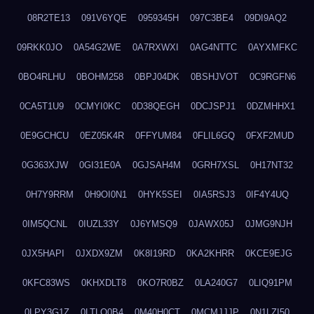
08R2TE13
091V6YQE
0959345H
097C3BE4
09DI9AQ2
09RKK0JO
0A54G2WE
0A7RXWXI
0AG4NTTC
0AYXMFKC
0BO4RLHU
0BOHM258
0BPJ04DK
0BSHJVOT
0C9RGFN6
0CA5T1U9
0CMYI0KC
0D38QEGH
0DCJSPJ1
0DZMHHX1
0E9GCHCU
0EZ05K4R
0FFYUM84
0FLIL6GQ
0FXF2MUD
0G363XJW
0GI31E0A
0GJSAH4M
0GRH7XSL
0H17NT32
0H7Y9RRM
0H9OI0N1
0HYK5SEI
0IA5RSJ3
0IF4Y4UQ
0IM5QCNL
0IUZL33Y
0J6YMSQ9
0JAWX05J
0JMG9NJH
0JX5HAPI
0JXDX9ZM
0K8I19RD
0KA2KHRR
0KCE9EJG
0KFC83WS
0KHXDLT8
0KO7R0BZ
0LA240G7
0LIQ91PM
0LPY3G1Z
0LTLQ0B4
0M40H0CT
0MCMJJJP
0N1LZI50