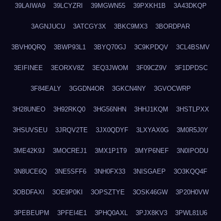
39LAIWA9
39LCYZRI
39MGWN55
39PXKH1B
3A43DKQP
3AGNJUCU
3ATCGY3X
3BKC9MX3
3BORDPAR
3BVH0QRQ
3BWP93L1
3BYQ70GJ
3C9KPDQV
3CL4BSMV
3EIFINEE
3EORXV8Z
3EQ3JWOM
3F09CZ9V
3F1DPDSC
3F84EALY
3GGDN4OR
3GKCN4NY
3GVOCWRP
3H28UNEO
3H92RKQ0
3HG56NHN
3HHJ1KQM
3HSTLPXX
3HSUVSEU
3JRQV2TE
3JX0QDYF
3LXYAX0G
3M0R5J0Y
3ME42K9J
3MOCREJ1
3MX1P1T9
3MYP6NEF
3N0IPODU
3N8UCE6Q
3NE5SFF6
3NH0FX33
3NISGAEP
3O3KQQ4F
3OBDFAXI
3OE9P0KI
3OPSZTYE
3OSK46GW
3P20H0VW
3PEBEUPM
3PFEI4E1
3PHQ0AXL
3PJX8KV3
3PWL81U6