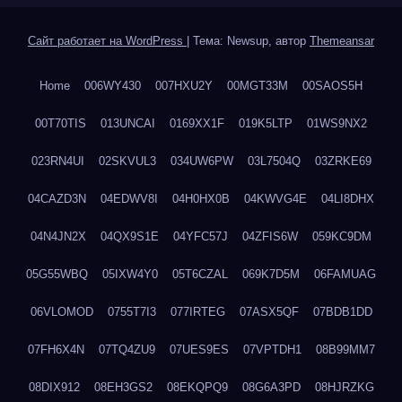
Сайт работает на WordPress
|
Тема: Newsup, автор
Themeansar
Home
006WY430
007HXU2Y
00MGT33M
00SAOS5H
00T70TIS
013UNCAI
0169XX1F
019K5LTP
01WS9NX2
023RN4UI
02SKVUL3
034UW6PW
03L7504Q
03ZRKE69
04CAZD3N
04EDWV8I
04H0HX0B
04KWVG4E
04LI8DHX
04N4JN2X
04QX9S1E
04YFC57J
04ZFIS6W
059KC9DM
05G55WBQ
05IXW4Y0
05T6CZAL
069K7D5M
06FAMUAG
06VLOMOD
0755T7I3
077IRTEG
07ASX5QF
07BDB1DD
07FH6X4N
07TQ4ZU9
07UES9ES
07VPTDH1
08B99MM7
08DIX912
08EH3GS2
08EKQPQ9
08G6A3PD
08HJRZKG