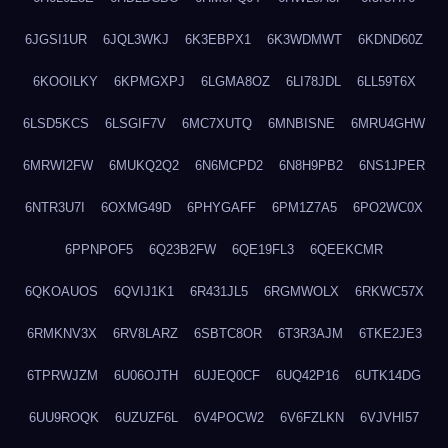
6JGSI1UR
6JQL3WKJ
6K3EBPX1
6K3WDMWT
6KDND60Z
6KOOILKY
6KPMGXPJ
6LGMA8OZ
6LI78JDL
6LL59T6X
6LSD5KCS
6LSGIF7V
6MC7XUTQ
6MNBISNE
6MRU4GHW
6MRWI2FW
6MUKQ2Q2
6N6MCPD2
6N8H9PB2
6NS1JPER
6NTR3U7I
6OXMG49D
6PHYGAFF
6PM1Z7A5
6PO2WC0X
6PPNPOF5
6Q23B2FW
6QE19FL3
6QEEKCMR
6QKOAUOS
6QVIJ1K1
6R431JL5
6RGMWOLX
6RKWC57X
6RMKNV3X
6RV8LARZ
6SBTC8OR
6T3R3AJM
6TKE2JE3
6TPRWJZM
6U06OJTH
6UJEQ0CF
6UQ42P16
6UTK14DG
6UU9ROQK
6UZUZF6L
6V4POCW2
6V6FZLKN
6VJVHI57