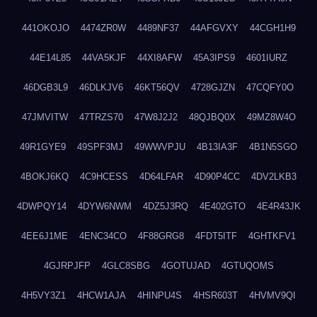
441OKOJO
4474ZR0W
4489NF37
44AFGVXY
44CGH1H9
44E14L85
44VA5KJF
44XI8AFW
45A3IPS9
4601IURZ
46DGB3L9
46DLKJV6
46KT56QV
4728GJZN
47CQFY0O
47JMVITW
47TRZS70
47W8J2J2
48QJBQ0X
49MZ8W4O
49R1GYE9
49SPF3MJ
49WWVPJU
4B13IA3F
4B1N5SGO
4BOKJ6KQ
4C9HCESS
4D64LFAR
4D90P4CC
4DV2LKB3
4DWPQY14
4DYW6NWM
4DZ5J3RQ
4E402GTO
4E4R43JK
4EE6J1ME
4ENC34CO
4F88GRG8
4FDT5ITF
4GHTKFV1
4GJRPJFP
4GLC8SBG
4GOTUJAD
4GTUQOMS
4H5VY3Z1
4HCW1AJA
4HINPU4S
4HSR603T
4HVMV9QI