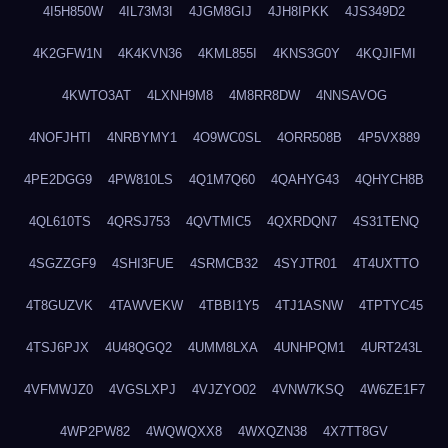
4I5H850W
4IL73M3I
4JGM8GIJ
4JH8IPKK
4JS349D2
4K2GFW1N
4K4KVN36
4KML855I
4KNS3G0Y
4KQJIFMI
4KWTO3AT
4LXNH9M8
4M8RR8DW
4NNSAVOG
4NOFJHTI
4NRBYMY1
4O9WC0SL
4ORR508B
4P5VX889
4PE2DGG9
4PW810LS
4Q1M7Q60
4QAHYG43
4QHYCH8B
4QL610TS
4QRSJ753
4QVTMIC5
4QXRDQN7
4S31TENQ
4SGZZGF9
4SHI3FUE
4SRMCB32
4SYJTR01
4T4UXTTO
4T8GUZVK
4TAWVEKW
4TBBI1Y5
4TJ1ASNW
4TPTYC45
4TSJ6PJX
4U48QGQ2
4UMM8LXA
4UNHPQM1
4URT243L
4VFMWJZ0
4VGSLXPJ
4VJZYO02
4VNW7KSQ
4W6ZE1F7
4WP2PW82
4WQWQXX8
4WXQZN38
4X7TT8GV