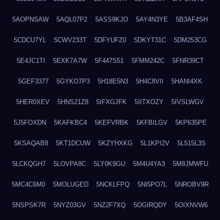
5AOPNSAW
5AQL07P2
5ASS9KJO
5AY4N3YE
5B3AF4SH
5CDCU7YL
5CWV233T
5DFYUFZ0
5DKYT31C
5DM253CG
5E4JC1TI
5EXK7A7W
5F447S51
5FMM242C
5FNR39CT
5GEF3377
5GYKO7P3
5H18E5N3
5H4C8VII
5HANI4XK
5HER0XEV
5HNS21Z8
5IFXGJFK
5IITXOZY
5IVSLWGV
5J5FOXDN
5KAFKBC4
5KEFVRBK
5KFBILGV
5KP635PE
5KSAQAB8
5KT1DCUW
5KZYHXKG
5L1KPI2V
5L515L3S
5LCKQGH7
5LOVPA8C
5LY0K9GU
5M4U4YA3
5M8JMWFU
5MC4C6M0
5MOLUGED
5NCKLFPQ
5NI5PO7L
5NROBV9R
5NSPSK7R
5NYZ03GV
5NZ2F7XQ
5OGIRQDY
5OIXNVW6