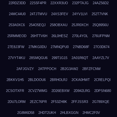
22RDZ3DD
22S5F4PR
22XXR3UO
232PTAJG
24AZ56D2
24MC44U0
24TJTMVU
24XS3FEV
24YV1LVI
252T7VNK
253A0XC6
254O5EQJ
258OBXAU
25JR0XCH
25Q8956U
25RMMEOD
26HTTV6H
26L0HESZ
270L4YOL
276UFPNM
27E8J3FW
27MKG0DU
27MNQPU0
27NBD68F
27O3D674
27VYT4KU
28SMQGU6
299T1G15
2A01R6QT
2AAYZL7V
2AFJGVZY
2ATPPOCH
2B2G3AW2
2BFZFCNW
2BKKV1H5
2BLDOOU6
2BRHOLRJ
2CKA0HWT
2CRELPQI
2CSOTXFR
2CVZ7WMG
2D26EBXW
2D942LRG
2DPSN680
2DU7LORM
2EZC76PR
2F53ZH8K
2FFJSSR3
2G789XQE
2G8M6D58
2HDT2UKH
2HLBXGGN
2HMC2F0V