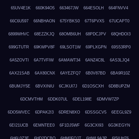
65UV4E1K
660K94O5
663467JW
664ESOLH
664FNVV4
66C6U597
66NBHAON
675YBKS0
67T6PVX5
67UCAPT0
6899WHVC
68EZZKJQ
68OMB6UH
68PDCJPV
68QHDOI3
699GTUTR
69KWPV8F
69LSOT1W
69PLXGPN
69S53RP0
6A5ZOVTI
6A7TVFIW
6AMAWT34
6ANZ4C8L
6AS3LJQ4
6AX21SAB
6AX80CNX
6AYEZFQ7
6B0V87BD
6BA9R10Z
6BUMJY5E
6BVXINIU
6CJKUI7J
6D1OSCXH
6D8BUPZM
6DCMVTHM
6DDK07UL
6DEL198E
6DMVW7ZP
6DO5WVEC
6DPAK2I3
6DREN8XO
6DSSGCV5
6EEGL9Z9
6EI21UCB
6EMNTEE0
6F1DJ5WF
6G3CXI93
6G3KEGYN
6H6L0Z3E
6HD2DCBO
6HM0FQJT
6HWL9A3P
6I5IUH76