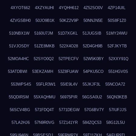
4XYOT662
4XZYAUHI
4YQHH612
4Z52SO0V
4ZP14UIL
4ZVGSBH0
50JO9B1K
50KZ2V9P
50NNJN5E
50S8F1Z0
510NBX1W
5160U7JM
51D7XGKL
51JUGSIB
51MY24WU
51VJOSDY
51ZE8MKB
522X4O28
52D4GH9B
52FJKYTB
52MOA4HC
52SYO0Q2
52TPECFV
52W5K0BY
52XXY91Q
53ATDBWI
53EKZAMH
53Z8FUAW
54PKU5CO
551HGV0S
553WPS4S
55FLR3W1
55IE9L4V
55JKJF3L
55NCOA72
55QDIRSM
55XAQHMU
56975PIR
56GSA0U2
56QN3KEB
56SCV4BG
571FDQ4T
5771DEGW
57G6BV7Y
57IUFJJS
57LA2HJ6
57N9R0VG
57Z141YR
584ZQC53
58G12L5U
595U946N
59BSESDJ
59FRMR7X
59T11ZKH
5AFUR9TL