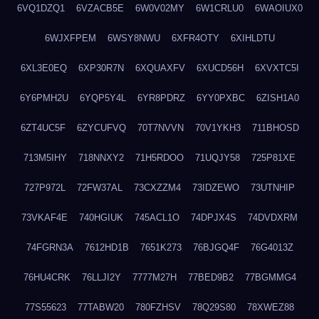
6VQ1DZQ1
6VZACB5E
6W0V02MY
6W1CRLU0
6WAOIUX0
6WJXFPEM
6WSY8NWU
6XFR4OTY
6XIHLDTU
6XL3E0EQ
6XP30R7N
6XQUAXFV
6XUCD56H
6XVXTC5I
6Y6PMH2U
6YQP5Y4L
6YR8PDRZ
6YY0PXBC
6ZISH1A0
6ZT4UC5F
6ZYCUFVQ
70T7NVVN
70V1YKH3
711BHOSD
713M5IHY
718NNXY2
71H5RDOO
71UQJY58
725P81XE
727P972L
72FW37AL
73CXZZM4
73IDZEWO
73UTNHIP
73VKAF4E
740HGIUK
745ACL1O
74DPJX4S
74DVDXRM
74FGRN3A
7612HD1B
7651K273
76BJGQ4F
76G4013Z
76HU4CRK
76LLJI2Y
7777M27H
77BED9B2
77BGMMG4
77S55623
77TABW20
780FZHSV
78Q29S80
78XWEZ88