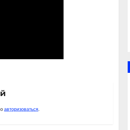
ий
мо
авторизоваться
.