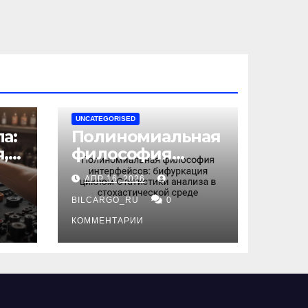
UNCATEGORISED
а:
Полиномиальная
,
философия
интерфейсов:
АПР 16, 2026
бифуркация
циклом
BILCARGO_RU
0
ов
Статистики
КОММЕНТАРИИ
анализа в
стохастической
среде