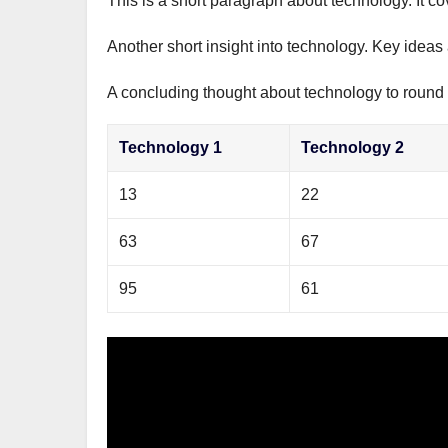
This is a short paragraph about technology. It c
р
m
l
а
Another short insight into technology. Key ideas 
a
в
s
A concluding thought about technology to round o
и
s
т
Technology 1
Technology 2
n
ь
i
13
22
k
63
67
i
95
61