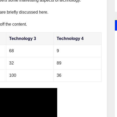
overs some interesting aspects of technology.
are briefly discussed here.
ff the content.
Technology 3
Technology 4
68
9
32
89
100
36