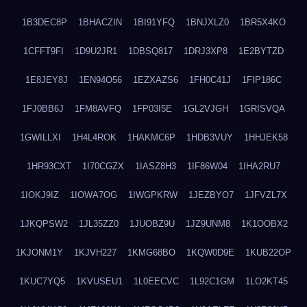
1B3DEC8P
1BHACZIN
1BI91YFQ
1BNJXLZ0
1BR5X4KO
1CFFT9FI
1D9U2JR1
1DBSQ817
1DRJ3XP8
1E2BYTZD
1E8JEY8J
1EN94O56
1EZXAZS6
1FH0C41J
1FIP186C
1FJ0BB6J
1FM8AVFQ
1FP03I5E
1GL2VJGH
1GRISVQA
1GWILLXI
1H4L4ROK
1HAKMC6P
1HDB3VUY
1HHJEK58
1HR93CXT
1I70CGZX
1IASZ8H3
1IF86W04
1IHA2RU7
1IOKJ9IZ
1IOWA7OG
1IWGPKRW
1JEZBYO7
1JFVZL7X
1JKQPSW2
1JL35ZZ0
1JUOBZ9U
1JZ9UNM8
1K1OOBX2
1KJONM1Y
1KJVH227
1KMG68BO
1KQW0D9E
1KUB22OP
1KUC7YQ5
1KVUSEU1
1L0EECVC
1L92C1GM
1LO2KT45