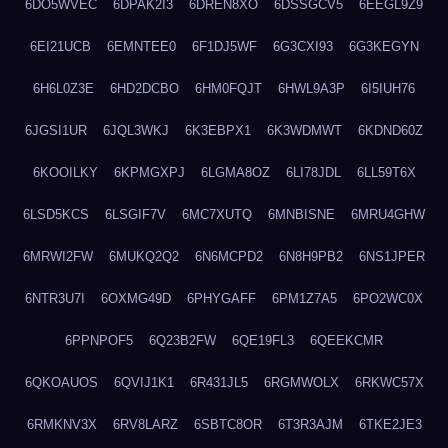
6DO5WVEC
6DPAK2I3
6DREN8XO
6DSSGCV5
6EEGL9Z9
6EI21UCB
6EMNTEE0
6F1DJ5WF
6G3CXI93
6G3KEGYN
6H6L0Z3E
6HD2DCBO
6HM0FQJT
6HWL9A3P
6I5IUH76
6JGSI1UR
6JQL3WKJ
6K3EBPX1
6K3WDMWT
6KDND60Z
6KOOILKY
6KPMGXPJ
6LGMA8OZ
6LI78JDL
6LL59T6X
6LSD5KCS
6LSGIF7V
6MC7XUTQ
6MNBISNE
6MRU4GHW
6MRWI2FW
6MUKQ2Q2
6N6MCPD2
6N8H9PB2
6NS1JPER
6NTR3U7I
6OXMG49D
6PHYGAFF
6PM1Z7A5
6PO2WC0X
6PPNPOF5
6Q23B2FW
6QE19FL3
6QEEKCMR
6QKOAUOS
6QVIJ1K1
6R431JL5
6RGMWOLX
6RKWC57X
6RMKNV3X
6RV8LARZ
6SBTC8OR
6T3R3AJM
6TKE2JE3