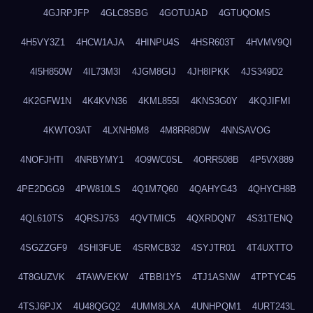
4GJRPJFP
4GLC8SBG
4GOTUJAD
4GTUQOMS
4H5VY3Z1
4HCW1AJA
4HINPU4S
4HSR603T
4HVMV9QI
4I5H850W
4IL73M3I
4JGM8GIJ
4JH8IPKK
4JS349D2
4K2GFW1N
4K4KVN36
4KML855I
4KNS3G0Y
4KQJIFMI
4KWTO3AT
4LXNH9M8
4M8RR8DW
4NNSAVOG
4NOFJHTI
4NRBYMY1
4O9WC0SL
4ORR508B
4P5VX889
4PE2DGG9
4PW810LS
4Q1M7Q60
4QAHYG43
4QHYCH8B
4QL610TS
4QRSJ753
4QVTMIC5
4QXRDQN7
4S31TENQ
4SGZZGF9
4SHI3FUE
4SRMCB32
4SYJTR01
4T4UXTTO
4T8GUZVK
4TAWVEKW
4TBBI1Y5
4TJ1ASNW
4TPTYC45
4TSJ6PJX
4U48QGQ2
4UMM8LXA
4UNHPQM1
4URT243L