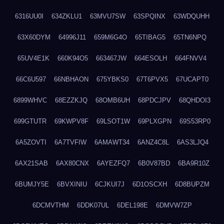
6316UU0I
634ZKLU1
63MVU7SW
63SPQINX
63WDQUHH
63X60DYM
64996J11
659M6G4O
65TIBAG5
65TN6NPQ
65UV4E1K
660K94O5
663467JW
664ESOLH
664FNVV4
66C6U597
66NBHAON
675YBKS0
67T6PVX5
67UCAPT0
6899WHVC
68EZZKJQ
68OMB6UH
68PDCJPV
68QHDOI3
699GTUTR
69KWPV8F
69LSOT1W
69PLXGPN
69S53RP0
6A5ZOVTI
6A7TVFIW
6AMAWT34
6ANZ4C8L
6AS3LJQ4
6AX21SAB
6AX80CNX
6AYEZFQ7
6B0V87BD
6BA9R10Z
6BUMJY5E
6BVXINIU
6CJKUI7J
6D1OSCXH
6D8BUPZM
6DCMVTHM
6DDK07UL
6DEL198E
6DMVW7ZP