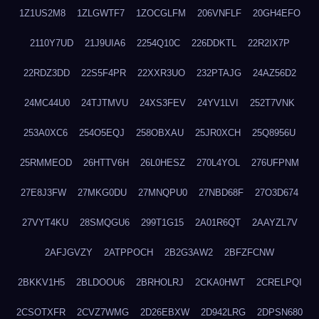
1Z1US2M8
1ZLGWTF7
1ZOCGLFM
206VNFLF
20GH4EFO
2110Y7UD
21J9UIA6
2254Q10C
226DDKTL
22R2IX7P
22RDZ3DD
22S5F4PR
22XXR3UO
232PTAJG
24AZ56D2
24MC44U0
24TJTMVU
24XS3FEV
24YV1LVI
252T7VNK
253A0XC6
254O5EQJ
258OBXAU
25JR0XCH
25Q8956U
25RMMEOD
26HTTV6H
26L0HESZ
270L4YOL
276UFPNM
27E8J3FW
27MKG0DU
27MNQPU0
27NBD68F
27O3D674
27VYT4KU
28SMQGU6
299T1G15
2A01R6QT
2AAYZL7V
2AFJGVZY
2ATPPOCH
2B2G3AW2
2BFZFCNW
2BKKV1H5
2BLDOOU6
2BRHOLRJ
2CKA0HWT
2CRELPQI
2CSOTXFR
2CVZ7WMG
2D26EBXW
2D942LRG
2DPSN680