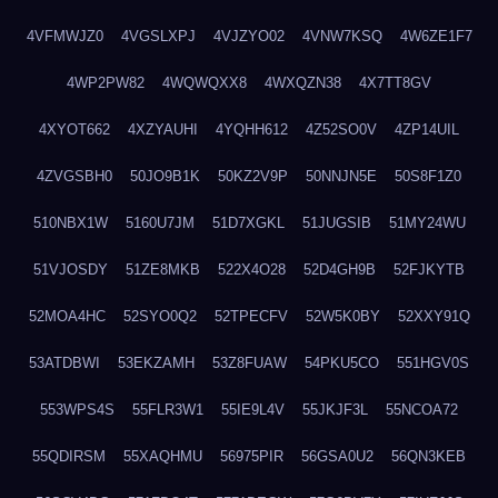
4VFMWJZ0
4VGSLXPJ
4VJZYO02
4VNW7KSQ
4W6ZE1F7
4WP2PW82
4WQWQXX8
4WXQZN38
4X7TT8GV
4XYOT662
4XZYAUHI
4YQHH612
4Z52SO0V
4ZP14UIL
4ZVGSBH0
50JO9B1K
50KZ2V9P
50NNJN5E
50S8F1Z0
510NBX1W
5160U7JM
51D7XGKL
51JUGSIB
51MY24WU
51VJOSDY
51ZE8MKB
522X4O28
52D4GH9B
52FJKYTB
52MOA4HC
52SYO0Q2
52TPECFV
52W5K0BY
52XXY91Q
53ATDBWI
53EKZAMH
53Z8FUAW
54PKU5CO
551HGV0S
553WPS4S
55FLR3W1
55IE9L4V
55JKJF3L
55NCOA72
55QDIRSM
55XAQHMU
56975PIR
56GSA0U2
56QN3KEB