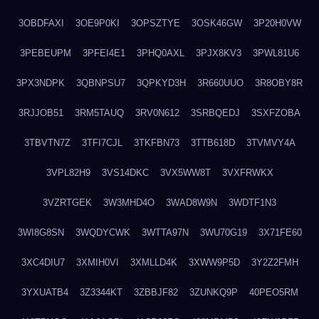
3OBDFAXI
3OE9P0KI
3OPSZTYE
3OSK46GW
3P20H0VW
3PEBEUPM
3PFEI4E1
3PHQ0AXL
3PJX8KV3
3PWL81U6
3PX3NDPK
3QBNPSU7
3QPKYD3H
3R660UUO
3R8OBY8R
3RJJOB51
3RM5TAUQ
3RV0N612
3SRBQEDJ
3SXFZOBA
3TBVTN7Z
3TFI7CJL
3TKFBN73
3TTB618D
3TVMVY4A
3VPL82H9
3VS14DKC
3VX5WW8T
3VXFRWKX
3VZRTGEK
3W3MHD4O
3WAD8W9N
3WDTF1N3
3WI8G8SN
3WQDYCWK
3WTTA97N
3WU70G19
3X71FE60
3XC4DIU7
3XMIH0VI
3XMLLD4K
3XWW9P5D
3Y2Z2FMH
3YXUATB4
3Z3344KT
3ZBBJF82
3ZUNKQ9P
40PEO5RM