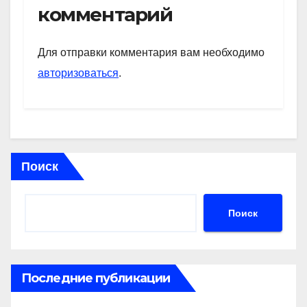
s
gr
o
а
комментарий
A
a
kl
в
p
m
a
и
Для отправки комментария вам необходимо
p
ss
ть
авторизоваться
.
ni
ki
Поиск
Поиск
Последние публикации