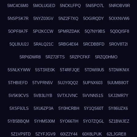
5MC4C6M0
5MOLUGED
5NCKLFPQ
5NI5PO7L
5NROBV9R
5NSPSK7R
5NYZ03GV
5NZ2F7XQ
5OGIRQDY
5OIXNVW6
5OPF8A7F
5PI2KCCW
5PMRZDAK
5Q7NY9BS
5QDQI5F8
5QL8UU2J
5RALQ21C
5RBG4E64
5RCDBBFD
5ROV8T2I
5RP6DWR8
5RZ72FTS
5RZPCFKF
5RZQDHMO
5SNLKYWW
5ST3XE0K
5T4RFJQE
5TDWI9U5
5TDWKNIX
5THBIEFD
5TVPRN5V
5UJY0QQ2
5UPNX603
5UUMB8OT
5V5K9CVS
5VB3LIYB
5VTXJVNC
5VVNNS1S
5XJ2MR7Y
5XSF9JLS
5XU6ZP3A
5Y0HCRBH
5Y1QS60T
5Y86UZX6
5YB5BBQM
5YHM530M
5YO667IH
5YO7ZQGL
5Z1BWJEZ
5Z1VP9TD
5ZYFJGV9
60IZ2Y44
60X8LPUK
62LJGRE8