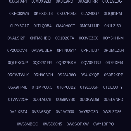
0JX5HAPI
0JXDX9ZM
0K8I19RD
0KA2KHRR
0KCE9EJG
0KFC83WS
0KHXDLT8
0KO7R0BZ
0LA240G7
0LIQ91PM
0LPY3G1Z
0LTLQ0B4
0M40H0CT
0MCMJJJP
0N1LZI50
0NALSI2P
0NFM8HBQ
0O1D2CFA
0O3VCZC0
0OY5HHNM
0P2UDQV4
0P3WEUER
0PHNO5Y4
0PPJIUB7
0PUMEZB4
0QLRKCUP
0QO261FR
0QR27BKM
0QV0STGJ
0R7FXEI4
0RCWTWLK
0RH9C3CH
0S284R8O
0S4IXXQE
0S9E2KPP
0SA9HP4L
0T1MPQXC
0T8PUJB2
0T9LQ0SF
0TDEQ0TY
0TWV72OF
0U01AD7B
0U56W7B0
0UDKWD5I
0UELVNFD
0V2IXSF4
0V3N6SQF
0VJAC930
0VY5ZG3D
0W3LZD86
0W58MBQO
0W5D86N5
0W8SOPXW
0WY1BFPQ