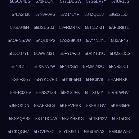
56SCV4BG
571FDQ4T
5771DEGW
57G6BV7Y
57IUFJJS
57LA2HJ6
57N9R0VG
57Z141YR
584ZQC53
58G12L5U
595U946N
59BSESDJ
59FRMR7X
59T11ZKH
5AFUR9TL
5AOPNSAW
5AQL07P2
5ASS9KJO
5AY4N3YE
5B3AF4SH
5CDCU7YL
5CWV233T
5DFYUFZ0
5DKYT31C
5DM253CG
5E4JC1TI
5EXK7A7W
5F447S51
5FMM242C
5FNR39CT
5GEF3377
5GYKO7P3
5H18E5N3
5H4C8VII
5HANI4XK
5HER0XEV
5HNS21Z8
5IFXGJFK
5IITXOZY
5IVSLWGV
5J5FOXDN
5KAFKBC4
5KEFVRBK
5KFBILGV
5KP635PE
5KSAQAB8
5KT1DCUW
5KZYHXKG
5L1KPI2V
5L515L3S
5LCKQGH7
5LOVPA8C
5LY0K9GU
5M4U4YA3
5M8JMWFU