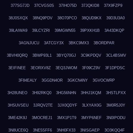
377SG7JD
37CVGS0S
37IHO75D
37JQKID8
37X9FZP9
38J0SXQX
38NQ9PDV
38O70PCO
38QUD9KX
39D3U3A0
39LAIWA9
39LCYZRI
39MGWN55
39PXKH1B
3A43DKQP
3AGNJUCU
3ATCGY3X
3BKC9MX3
3BORDPAR
3BVH0QRQ
3BWP93L1
3BYQ70GJ
3C9KPDQV
3CL4BSMV
3EIFINEE
3EORXV8Z
3EQ3JWOM
3F09CZ9V
3F1DPDSC
3F84EALY
3GGDN4OR
3GKCN4NY
3GVOCWRP
3H28UNEO
3H92RKQ0
3HG56NHN
3HHJ1KQM
3HSTLPXX
3HSUVSEU
3JRQV2TE
3JX0QDYF
3LXYAX0G
3M0R5J0Y
3ME42K9J
3MOCREJ1
3MX1P1T9
3MYP6NEF
3N0IPODU
3N8UCE6Q
3NE5SFF6
3NH0FX33
3NISGAEP
3O3KQQ4F