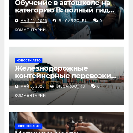
Обучение в автошколе на
категорию В: полный гид
для будущих водителей
МАЙ 21, 2026
BILCARGO_RU
0
КОММЕНТАРИИ
НОВОСТИ АВТО
Железнодорожные
контейнерные перевозки
из Китая в Россию:
МАЙ 6, 2026
BILCARGO_RU
0
маршруты, сроки и
требования
КОММЕНТАРИИ
НОВОСТИ АВТО