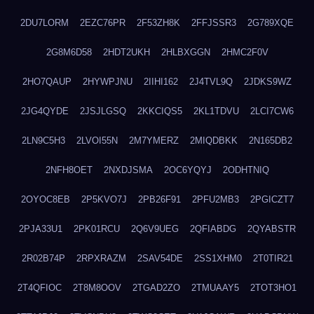
2DU7LORM
2EZC76PR
2F53ZH8K
2FFJSSR3
2G789XQE
2G8M6D58
2HDT2UKH
2HLBXGGN
2HMC2F0V
2HO7QAUP
2HYWPJNU
2IIHI162
2J4TVL9Q
2JDKS9WZ
2JG4QYDE
2JSJLGSQ
2KKCIQS5
2KL1TDVU
2LCI7CW6
2LN9C5H3
2LVOI55N
2M7YMERZ
2MIQDBKK
2N165DB2
2NFH8OET
2NXDJSMA
2OC6YQYJ
2ODHTNIQ
2OYOC8EB
2P5KVO7J
2PB26F91
2PFU2MB3
2PGICZT7
2PJA33U1
2PK01RCU
2Q6V9UEG
2QFIABDG
2QYABSTR
2R02B74P
2RPXRAZM
2SAV54DE
2SS1XHM0
2T0TIR21
2T4QFIOC
2T8M8OOV
2TGAD2ZO
2TMUAAY5
2TOT3HO1