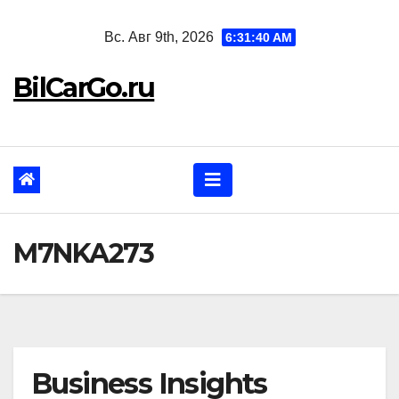
Перейти
Вс. Авг 9th, 2026
6:31:41 AM
к
содержанию
BilCarGo.ru
M7NKA273
Business Insights