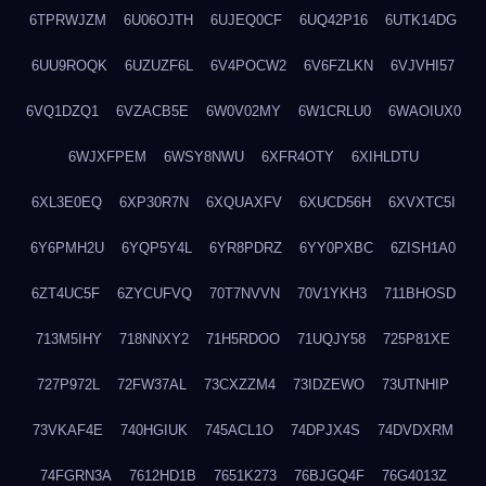
6TPRWJZM
6U06OJTH
6UJEQ0CF
6UQ42P16
6UTK14DG
6UU9ROQK
6UZUZF6L
6V4POCW2
6V6FZLKN
6VJVHI57
6VQ1DZQ1
6VZACB5E
6W0V02MY
6W1CRLU0
6WAOIUX0
6WJXFPEM
6WSY8NWU
6XFR4OTY
6XIHLDTU
6XL3E0EQ
6XP30R7N
6XQUAXFV
6XUCD56H
6XVXTC5I
6Y6PMH2U
6YQP5Y4L
6YR8PDRZ
6YY0PXBC
6ZISH1A0
6ZT4UC5F
6ZYCUFVQ
70T7NVVN
70V1YKH3
711BHOSD
713M5IHY
718NNXY2
71H5RDOO
71UQJY58
725P81XE
727P972L
72FW37AL
73CXZZM4
73IDZEWO
73UTNHIP
73VKAF4E
740HGIUK
745ACL1O
74DPJX4S
74DVDXRM
74FGRN3A
7612HD1B
7651K273
76BJGQ4F
76G4013Z