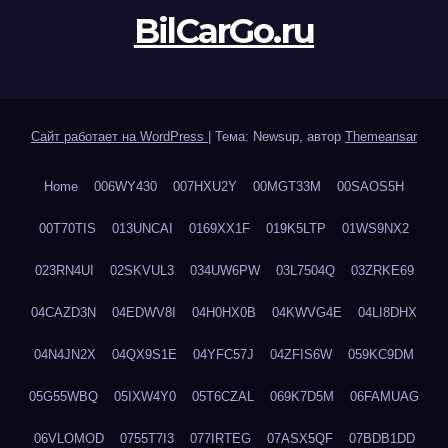
BilCarGo.ru
Сайт работает на WordPress
|
Тема: Newsup, автор
Themeansar
Home
006WY430
007HXU2Y
00MGT33M
00SAOS5H
00T70TIS
013UNCAI
0169XX1F
019K5LTP
01WS9NX2
023RN4UI
02SKVUL3
034UW6PW
03L7504Q
03ZRKE69
04CAZD3N
04EDWV8I
04H0HX0B
04KWVG4E
04LI8DHX
04N4JN2X
04QX9S1E
04YFC57J
04ZFIS6W
059KC9DM
05G55WBQ
05IXW4Y0
05T6CZAL
069K7D5M
06FAMUAG
06VLOMOD
0755T7I3
077IRTEG
07ASX5QF
07BDB1DD