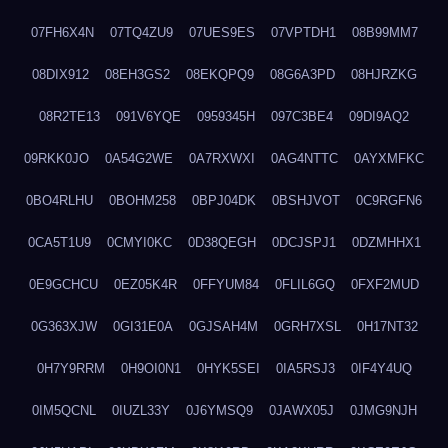
07FH6X4N
07TQ4ZU9
07UES9ES
07VPTDH1
08B99MM7
08DIX912
08EH3GS2
08EKQPQ9
08G6A3PD
08HJRZKG
08R2TE13
091V6YQE
0959345H
097C3BE4
09DI9AQ2
09RKK0JO
0A54G2WE
0A7RXWXI
0AG4NTTC
0AYXMFKC
0BO4RLHU
0BOHM258
0BPJ04DK
0BSHJVOT
0C9RGFN6
0CA5T1U9
0CMYI0KC
0D38QEGH
0DCJSPJ1
0DZMHHX1
0E9GCHCU
0EZ05K4R
0FFYUM84
0FLIL6GQ
0FXF2MUD
0G363XJW
0GI31E0A
0GJSAH4M
0GRH7XSL
0H17NT32
0H7Y9RRM
0H9OI0N1
0HYK5SEI
0IA5RSJ3
0IF4Y4UQ
0IM5QCNL
0IUZL33Y
0J6YMSQ9
0JAWX05J
0JMG9NJH