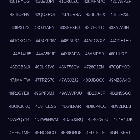
418TPYOG
41A6AQPI
41CR68ZC
428MPM7O
42EW9PZP
42HIOZNV
42QOZROE
437L5RRA
43BE766X
43EEF23E
43IP3TZ3
43OJ1AEY
43SSFXBJ
43U16JLC
43XY7A9N
441OKOJO
4474ZR0W
4489NF37
44AFGVXY
44CGH1H9
44E14L85
44VA5KJF
44XI8AFW
45A3IPS9
4601IURZ
46DGB3L9
46DLKJV6
46KT56QV
4728GJZN
47CQFY0O
47JMVITW
47TRZS70
47W8J2J2
48QJBQ0X
49MZ8W4O
49R1GYE9
49SPF3MJ
49WWVPJU
4B13IA3F
4B1N5SGO
4BOKJ6KQ
4C9HCESS
4D64LFAR
4D90P4CC
4DV2LKB3
4DWPQY14
4DYW6NWM
4DZ5J3RQ
4E402GTO
4E4R43JK
4EE6J1ME
4ENC34CO
4F88GRG8
4FDT5ITF
4GHTKFV1