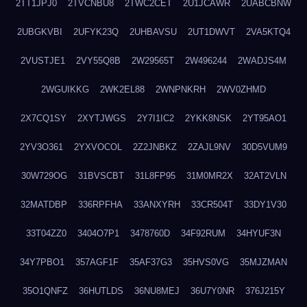
2TT1JPJ0
2TVCNBU8
2TWC2CET
2U1JCAWR
2UABCBNW
2UBGKVBI
2UFYK23Q
2UHBAVSU
2UT1DWVT
2VA5KTQ4
2VUSTJE1
2VY55Q8B
2W29565T
2W496244
2WADJS4M
2WGUIKKG
2WK2EL88
2WNPNKRH
2WV0ZHMD
2X7CQ1SY
2XYTJWGS
2Y7I1IC2
2YKK8NSK
2YT95AO1
2YV3O361
2YXVOCOL
2Z2JNBKZ
2ZAJL9NV
30D5VUM9
30W729OG
31BVSCBT
31L8FP95
31M0MR2X
32AT2VLN
32MATDBP
336RPFHA
33ANXYRH
33CR504T
33DY1V30
33T04ZZ0
3404O7P1
3478760D
34F92RUM
34HYUF3N
34Y7PBO1
357AGF1F
35AF37G3
35HVS0VG
35MJZMAN
35O1QNFZ
36HUTLDS
36NU8MEJ
36U7Y0NR
376J215Y