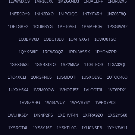
1LVWMXC9
1MF16JX6
1MZGQ4D3
1N3AELFF
1N3R82X5
1NERJOY9
1NIN2DXO
1NIPGIQG
1NTYF4RH
1NZ06F8Q
1OELGBE2
1OUI6BYG
1PET0A5T
1PMAFB0V
1PSGIWB2
1Q3BPV0D
1QBCT8D3
1QMT9XGT
1QWO8TSQ
1QYKS8IF
1RCW99QZ
1RDUWSSK
1RYOMZPR
1SFXG5XT
1SSBXDLO
1SZ258AV
1T04TFO9
1T3A32QI
1TQ4XCLI
1URGFNU5
1USMDQTI
1USXOD9C
1UTQO46Q
1UXXH5X4
1V2M00OW
1VHOFJ5Z
1VLGOT3L
1VT6PD21
1VV8ZAHG
1W387VUY
1WFVB76Y
1WPX7P03
1WUHK6D4
1X9NP2FS
1XEHVF4N
1XFRA9ZO
1XS2YS68
1XSROT4L
1YS8YJ6Z
1YSKFL0G
1YUCNSFB
1YYN7W1J