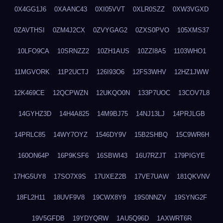
0X4GG1J6
0XAANC43
0XI05VVT
0XLR0SZZ
0XW3VGXD
0ZAVTHSI
0ZM4J2CX
0ZVYGAG2
0ZXS0PVO
105XMS37
10LFO9CA
10SRNZZ2
10ZH1AUS
10ZZI8A5
1103WHO1
11MGVORK
11P2UCTJ
126I93O6
12FS3WHV
12HZ1JWW
12K469CE
12QCPWZN
12UKQO0N
133P7UOC
13COV7L8
14GYHZ3D
14H4A825
14M9BJ75
14NJ13LJ
14PRJLGB
14PRLC85
14WY7OYZ
1546DY9V
15B2SHBQ
15C9WR6H
160ON64P
16P9KSF6
16SBWI43
16U7RZJT
179PIGYE
17HG5UY8
17SO7X9S
17UXEZ2B
17VE7UAW
181QKVNV
18FL2H11
18UVF9V8
19CWX8Y9
19S0NNZV
19SYNG2F
19V5GFDB
19YDYQRW
1AU5Q96D
1AXWRT6R