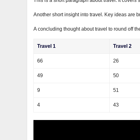
This is a short paragraph about travel. It covers 
р
m
l
а
Another short insight into travel. Key ideas are b
a
в
s
A concluding thought about travel to round off th
и
s
т
Travel 1
Travel 2
n
ь
i
66
26
k
49
50
i
9
51
4
43