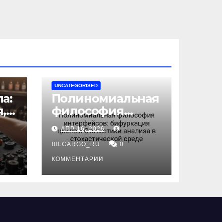
UNCATEGORISED
а:
Полиномиальная
,
философия
интерфейсов:
АПР 16, 2026
бифуркация
циклом
BILCARGO_RU
0
ов
Статистики
КОММЕНТАРИИ
анализа в
стохастической
среде