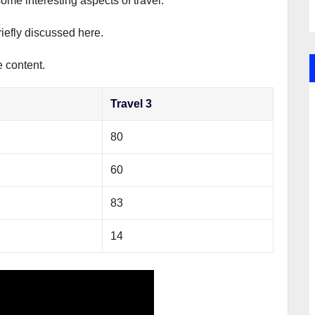
some interesting aspects of travel.
riefly discussed here.
e content.
Travel 3
80
60
83
14