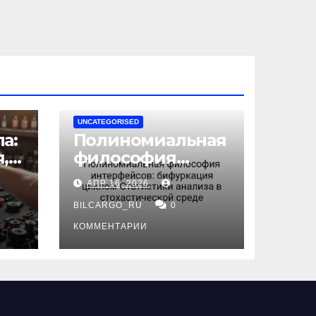
UNCATEGORISED
а:
Полиномиальная
,
философия
интерфейсов:
АПР 16, 2026
бифуркация
циклом
BILCARGO_RU
0
ов
Статистики
КОММЕНТАРИИ
анализа в
стохастической
среде