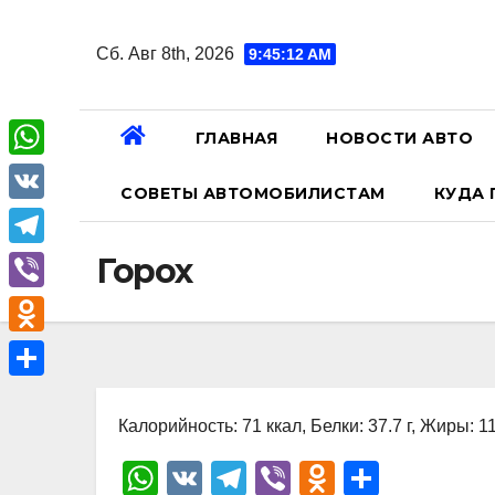
Перейти
к
Сб. Авг 8th, 2026
9:45:13 AM
содержанию
ГЛАВНАЯ
НОВОСТИ АВТО
W
СОВЕТЫ АВТОМОБИЛИСТАМ
КУДА 
h
V
a
K
T
Горох
t
e
V
s
l
i
A
O
e
b
p
d
О
g
e
p
n
Калорийность: 71 ккал, Белки: 37.7 г, Жиры: 11.
т
r
r
o
п
W
V
T
Vi
O
О
a
k