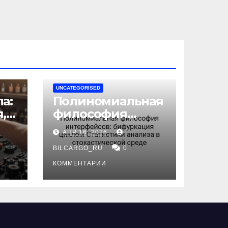
UNCATEGORISED
а:
Полиномиальная
,
философия
интерфейсов:
АПР 16, 2026
бифуркация
циклом
BILCARGO_RU
0
ов
Статистики
КОММЕНТАРИИ
анализа в
стохастической
среде