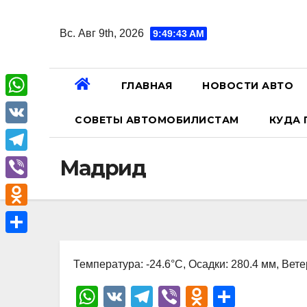
Перейти
к
Вс. Авг 9th, 2026
9:49:43 AM
содержанию
ГЛАВНАЯ
НОВОСТИ АВТО
W
СОВЕТЫ АВТОМОБИЛИСТАМ
КУДА 
h
V
a
K
T
Мадрид
t
e
V
s
l
i
A
O
e
b
p
d
О
g
e
p
n
Температура: -24.6°C, Осадки: 280.4 мм, Вете
т
r
r
o
п
W
V
T
Vi
O
О
a
k