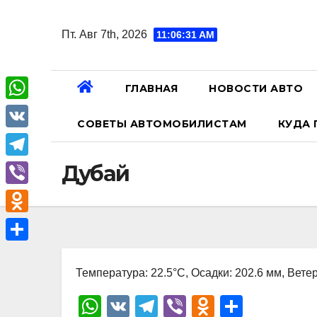
Перейти
к
Пт. Авг 7th, 2026
11:06:32 AM
содержанию
ГЛАВНАЯ
НОВОСТИ АВТО
W
СОВЕТЫ АВТОМОБИЛИСТАМ
КУДА 
h
V
a
K
T
Дубай
t
e
V
s
l
i
A
O
e
b
p
d
О
g
e
p
n
Температура: 22.5°C, Осадки: 202.6 мм, Ветер
т
r
r
o
п
W
V
T
Vi
O
О
a
k