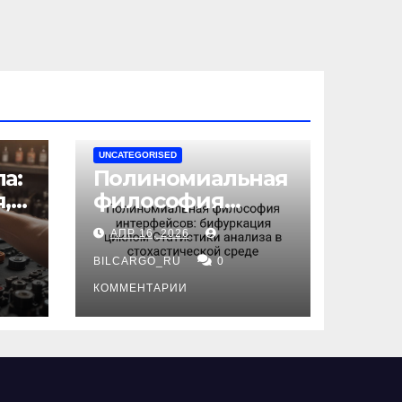
UNCATEGORISED
а:
Полиномиальная
,
философия
интерфейсов:
АПР 16, 2026
бифуркация
циклом
BILCARGO_RU
0
ов
Статистики
КОММЕНТАРИИ
анализа в
стохастической
среде