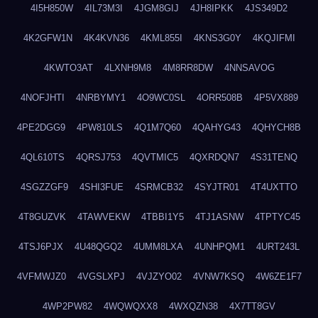
4I5H850W
4IL73M3I
4JGM8GIJ
4JH8IPKK
4JS349D2
4K2GFW1N
4K4KVN36
4KML855I
4KNS3G0Y
4KQJIFMI
4KWTO3AT
4LXNH9M8
4M8RR8DW
4NNSAVOG
4NOFJHTI
4NRBYMY1
4O9WC0SL
4ORR508B
4P5VX889
4PE2DGG9
4PW810LS
4Q1M7Q60
4QAHYG43
4QHYCH8B
4QL610TS
4QRSJ753
4QVTMIC5
4QXRDQN7
4S31TENQ
4SGZZGF9
4SHI3FUE
4SRMCB32
4SYJTR01
4T4UXTTO
4T8GUZVK
4TAWVEKW
4TBBI1Y5
4TJ1ASNW
4TPTYC45
4TSJ6PJX
4U48QGQ2
4UMM8LXA
4UNHPQM1
4URT243L
4VFMWJZ0
4VGSLXPJ
4VJZYO02
4VNW7KSQ
4W6ZE1F7
4WP2PW82
4WQWQXX8
4WXQZN38
4X7TT8GV