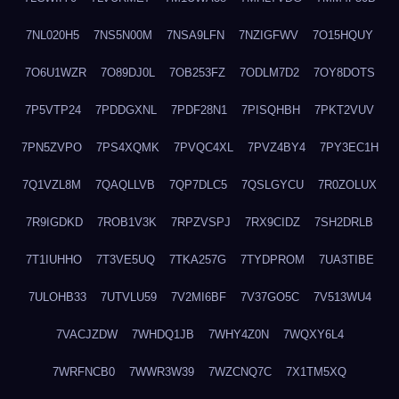
7NL020H5
7NS5N00M
7NSA9LFN
7NZIGFWV
7O15HQUY
7O6U1WZR
7O89DJ0L
7OB253FZ
7ODLM7D2
7OY8DOTS
7P5VTP24
7PDDGXNL
7PDF28N1
7PISQHBH
7PKT2VUV
7PN5ZVPO
7PS4XQMK
7PVQC4XL
7PVZ4BY4
7PY3EC1H
7Q1VZL8M
7QAQLLVB
7QP7DLC5
7QSLGYCU
7R0ZOLUX
7R9IGDKD
7ROB1V3K
7RPZVSPJ
7RX9CIDZ
7SH2DRLB
7T1IUHHO
7T3VE5UQ
7TKA257G
7TYDPROM
7UA3TIBE
7ULOHB33
7UTVLU59
7V2MI6BF
7V37GO5C
7V513WU4
7VACJZDW
7WHDQ1JB
7WHY4Z0N
7WQXY6L4
7WRFNCB0
7WWR3W39
7WZCNQ7C
7X1TM5XQ