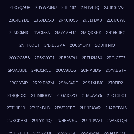
2HO7QAUP
2HYWPJNU
2IIHI162
2J4TVL9Q
2JDKS9WZ
2JG4QYDE
2JSJLGSQ
2KKCIQS5
2KL1TDVU
2LCI7CW6
2LN9C5H3
2LVOI55N
2M7YMERZ
2MIQDBKK
2N165DB2
2NFH8OET
2NXDJSMA
2OC6YQYJ
2ODHTNIQ
2OYOC8EB
2P5KVO7J
2PB26F91
2PFU2MB3
2PGICZT7
2PJA33U1
2PK01RCU
2Q6V9UEG
2QFIABDG
2QYABSTR
2R02B74P
2RPXRAZM
2SAV54DE
2SS1XHM0
2T0TIR21
2T4QFIOC
2T8M8OOV
2TGAD2ZO
2TMUAAY5
2TOT3HO1
2TT1JPJ0
2TVCNBU8
2TWC2CET
2U1JCAWR
2UABCBNW
2UBGKVBI
2UFYK23Q
2UHBAVSU
2UT1DWVT
2VA5KTQ4
2VUSTJE1
2VY55Q8B
2W29565T
2W496244
2WADJS4M