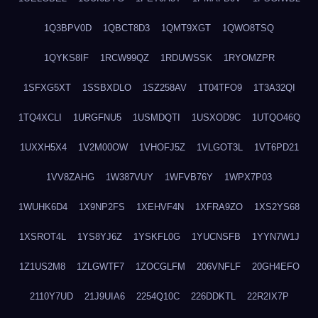
1Q3BPV0D
1QBCT8D3
1QMT9XGT
1QWO8TSQ
1QYKS8IF
1RCW99QZ
1RDUWSSK
1RYOMZPR
1SFXG5XT
1SSBXDLO
1SZ258AV
1T04TFO9
1T3A32QI
1TQ4XCLI
1URGFNU5
1USMDQTI
1USXOD9C
1UTQO46Q
1UXXH5X4
1V2M00OW
1VHOFJ5Z
1VLGOT3L
1VT6PD21
1VV8ZAHG
1W387VUY
1WFVB76Y
1WPX7P03
1WUHK6D4
1X9NP2FS
1XEHVF4N
1XFRA9ZO
1XS2YS68
1XSROT4L
1YS8YJ6Z
1YSKFL0G
1YUCNSFB
1YYN7W1J
1Z1US2M8
1ZLGWTF7
1ZOCGLFM
206VNFLF
20GH4EFO
2110Y7UD
21J9UIA6
2254Q10C
226DDKTL
22R2IX7P