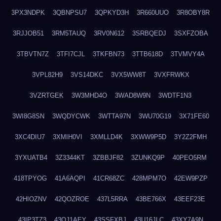
3PX3NDPK
3QBNPSU7
3QPKYD3H
3R660UUO
3R8OBY8R
3RJJOB51
3RM5TAUQ
3RV0N612
3SRBQEDJ
3SXFZOBA
3TBVTN7Z
3TFI7CJL
3TKFBN73
3TTB618D
3TVMVY4A
3VPL82H9
3VS14DKC
3VX5WW8T
3VXFRWKX
3VZRTGEK
3W3MHD4O
3WAD8W9N
3WDTF1N3
3WI8G8SN
3WQDYCWK
3WTTA97N
3WU70G19
3X71FE60
3XC4DIU7
3XMIH0VI
3XMLLD4K
3XWW9P5D
3Y2Z2FMH
3YXUATB4
3Z3344KT
3ZBBJF82
3ZUNKQ9P
40PEO5RM
418TPYOG
41A6AQPI
41CR68ZC
428MPM7O
42EW9PZP
42HIOZNV
42QOZROE
437L5RRA
43BE766X
43EEF23E
43IP3TZ3
43OJ1AEY
43SSFXBJ
43U16JLC
43XY7A9N