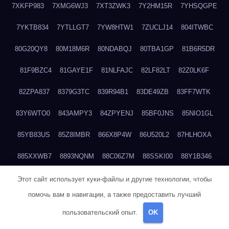
7XKFP983
7XMG6WJ3
7XT3ZWK3
7Y2HM15R
7YHSQGPE
7YKTB834
7YTLLGT7
7YW8HTW1
7ZUCLJ14
804ITWBC
80G20QY8
80M18M6R
80NDABQJ
80TBA1GP
81B6R5DR
81F9BZC4
81GAYE1F
81NLFAJC
82LF82LT
82Z0LK6F
82ZPA837
8379G3TC
839R94B1
83DE49ZB
83FF7WTK
83Y6WTO0
843AMPY3
84ZPYENJ
85BF0JNS
85NIO1GL
85YB83US
85Z8IMBR
866X8P4W
86U520L2
87HLHOXA
885XXWB7
8893NQNM
88C06Z7M
88SSKI00
88Y1B346
88ZYQON6
88ZZ29JA
895NL72T
89WVKQCH
8A6B5EEP
Этот сайт использует куки-файлы и другие технологии, чтобы
помочь вам в навигации, а также предоставить лучший
8BBJWQMN
8BJPIIGO
8BSWANL0
8BVB056I
8BZT9YKF
пользовательский опыт.
OK
8BZZZWSD
8C2C6QL5
8C6H1X9Q
8CEG9O6P
8CFDQ2M4