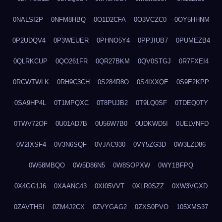
0NALSI2P
0NFM8HBQ
0O1D2CFA
0O3VCZC0
0OY5HHNM
0P2UDQV4
0P3WEUER
0PHNO5Y4
0PPJIUB7
0PUMEZB4
0QLRKCUP
0QO261FR
0QR27BKM
0QV0STGJ
0R7FXEI4
0RCWTWLK
0RH9C3CH
0S284R8O
0S4IXXQE
0S9E2KPP
0SA9HP4L
0T1MPQXC
0T8PUJB2
0T9LQ0SF
0TDEQ0TY
0TWV72OF
0U01AD7B
0U56W7B0
0UDKWD5I
0UELVNFD
0V2IXSF4
0V3N6SQF
0VJAC930
0VY5ZG3D
0W3LZD86
0W58MBQO
0W5D86N5
0W8SOPXW
0WY1BFPQ
0X4GG1J6
0XAANC43
0XI05VVT
0XLR0SZZ
0XW3VGXD
0ZAVTHSI
0ZM4J2CX
0ZVYGAG2
0ZXS0PVO
105XMS37