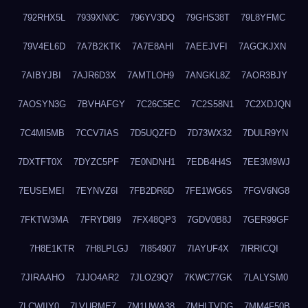
792RHX5L
7939XN0C
796YV3DQ
79GHS38T
79L8YFMC
79V4EL6D
7A7B2KTK
7A7E8AHI
7AEEJVFI
7AGCKJXN
7AIBYJBI
7AJR6D3X
7AMTLOH9
7ANGKL8Z
7AOR3BJY
7AOSYN3G
7BVHAFGY
7C26C5EC
7C2S58N1
7C2XDJQN
7C4MI5MB
7CCV7IAS
7D5UQZFD
7D73WX32
7DULR9YN
7DXTFT0X
7DYZC5PF
7E0NDNH1
7EDB4H4S
7EE3M9WJ
7EUSEMEI
7EYNVZ6I
7FB2DR6D
7FE1WG6S
7FGV6NG8
7FKTW3MA
7FRYD8I9
7FX48QP3
7GDV0B8J
7GER99GF
7H8E1KTR
7H8LPLGJ
7I854907
7IAYUF4X
7IRRICQI
7JIRAAHO
7JJO4AR2
7JLOZ9Q7
7KWC77GK
7LALYSM0
7LCWIIY0
7LVURME7
7M1UWA38
7MHLTVDG
7MM4F50B