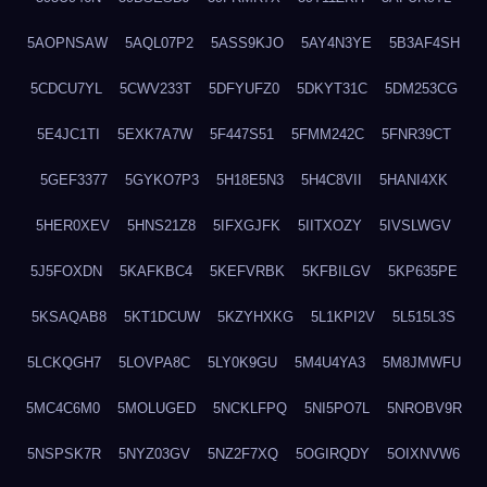
5AOPNSAW
5AQL07P2
5ASS9KJO
5AY4N3YE
5B3AF4SH
5CDCU7YL
5CWV233T
5DFYUFZ0
5DKYT31C
5DM253CG
5E4JC1TI
5EXK7A7W
5F447S51
5FMM242C
5FNR39CT
5GEF3377
5GYKO7P3
5H18E5N3
5H4C8VII
5HANI4XK
5HER0XEV
5HNS21Z8
5IFXGJFK
5IITXOZY
5IVSLWGV
5J5FOXDN
5KAFKBC4
5KEFVRBK
5KFBILGV
5KP635PE
5KSAQAB8
5KT1DCUW
5KZYHXKG
5L1KPI2V
5L515L3S
5LCKQGH7
5LOVPA8C
5LY0K9GU
5M4U4YA3
5M8JMWFU
5MC4C6M0
5MOLUGED
5NCKLFPQ
5NI5PO7L
5NROBV9R
5NSPSK7R
5NYZ03GV
5NZ2F7XQ
5OGIRQDY
5OIXNVW6