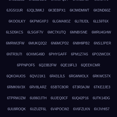
6JGSI1UR
6JQL3WKJ
6K3EBPX1
6K3WDMWT
6KDND60Z
6KOOILKY
6KPMGXPJ
6LGMA8OZ
6LI78JDL
6LL59T6X
6LSD5KCS
6LSGIF7V
6MC7XUTQ
6MNBISNE
6MRU4GHW
6MRWI2FW
6MUKQ2Q2
6N6MCPD2
6N8H9PB2
6NS1JPER
6NTR3U7I
6OXMG49D
6PHYGAFF
6PM1Z7A5
6PO2WC0X
6PPNPOF5
6Q23B2FW
6QE19FL3
6QEEKCMR
6QKOAUOS
6QVIJ1K1
6R431JL5
6RGMWOLX
6RKWC57X
6RMKNV3X
6RV8LARZ
6SBTC8OR
6T3R3AJM
6TKE2JE3
6TPRWJZM
6U06OJTH
6UJEQ0CF
6UQ42P16
6UTK14DG
6UU9ROQK
6UZUZF6L
6V4POCW2
6V6FZLKN
6VJVHI57