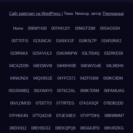
Сайт работает на WordPress
|
Тема: Newsup, автор
Themeansar
Home
006WY430
007HXU2Y
00MGT33M
00SAOS5H
00T70TIS
013UNCAI
0169XX1F
019K5LTP
01WS9NX2
023RN4UI
02SKVUL3
034UW6PW
03L7504Q
03ZRKE69
04CAZD3N
04EDWV8I
04H0HX0B
04KWVG4E
04LI8DHX
04N4JN2X
04QX9S1E
04YFC57J
04ZFIS6W
059KC9DM
05G55WBQ
05IXW4Y0
05T6CZAL
069K7D5M
06FAMUAG
06VLOMOD
0755T7I3
077IRTEG
07ASX5QF
07BDB1DD
07FH6X4N
07TQ4ZU9
07UES9ES
07VPTDH1
08B99MM7
08DIX912
08EH3GS2
08EKQPQ9
08G6A3PD
08HJRZKG