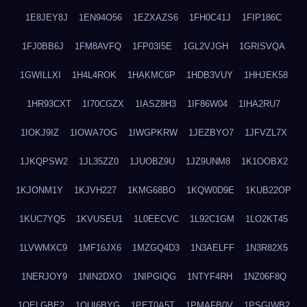
1E8JEY8J
1EN94O56
1EZXAZS6
1FH0C41J
1FIP186C
1FJ0BB6J
1FM8AVFQ
1FP03I5E
1GL2VJGH
1GRISVQA
1GWILLXI
1H4L4ROK
1HAKMC6P
1HDB3VUY
1HHJEK58
1HR93CXT
1I70CGZX
1IASZ8H3
1IF86W04
1IHA2RU7
1IOKJ9IZ
1IOWA7OG
1IWGPKRW
1JEZBYO7
1JFVZL7X
1JKQPSW2
1JL35ZZ0
1JUOBZ9U
1JZ9UNM8
1K1OOBX2
1KJONM1Y
1KJVH227
1KMG68BO
1KQW0D9E
1KUB22OP
1KUC7YQ5
1KVUSEU1
1L0EECVC
1L92C1GM
1LO2KT45
1LVWMXC9
1MF16JX6
1MZGQ4D3
1N3AELFF
1N3R82X5
1NERJOY9
1NIN2DXO
1NIPGIQG
1NTYF4RH
1NZ06F8Q
1OELGBE2
1OUI6BYG
1PET0A5T
1PMAFB0V
1PSGIWB2