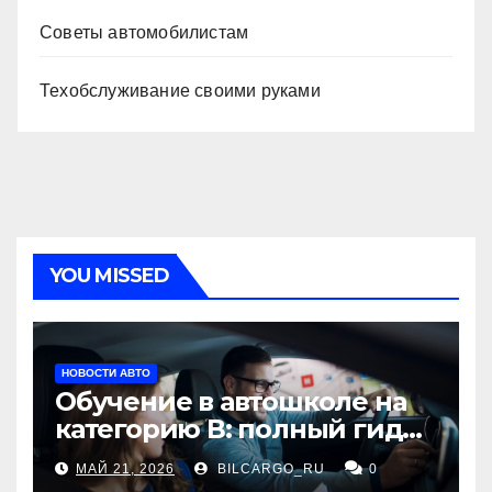
Советы автомобилистам
Техобслуживание своими руками
YOU MISSED
НОВОСТИ АВТО
Обучение в автошколе на
категорию В: полный гид
для будущих водителей
МАЙ 21, 2026
BILCARGO_RU
0