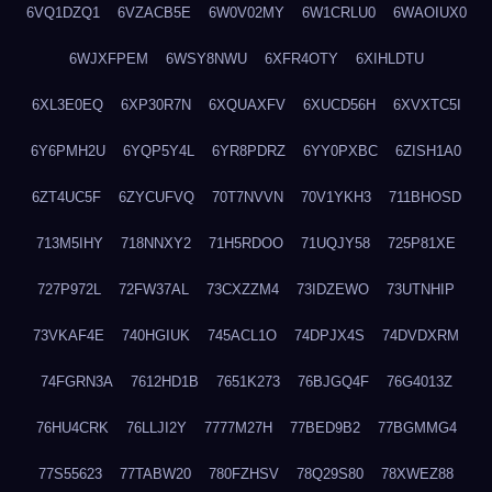
6VQ1DZQ1
6VZACB5E
6W0V02MY
6W1CRLU0
6WAOIUX0
6WJXFPEM
6WSY8NWU
6XFR4OTY
6XIHLDTU
6XL3E0EQ
6XP30R7N
6XQUAXFV
6XUCD56H
6XVXTC5I
6Y6PMH2U
6YQP5Y4L
6YR8PDRZ
6YY0PXBC
6ZISH1A0
6ZT4UC5F
6ZYCUFVQ
70T7NVVN
70V1YKH3
711BHOSD
713M5IHY
718NNXY2
71H5RDOO
71UQJY58
725P81XE
727P972L
72FW37AL
73CXZZM4
73IDZEWO
73UTNHIP
73VKAF4E
740HGIUK
745ACL1O
74DPJX4S
74DVDXRM
74FGRN3A
7612HD1B
7651K273
76BJGQ4F
76G4013Z
76HU4CRK
76LLJI2Y
7777M27H
77BED9B2
77BGMMG4
77S55623
77TABW20
780FZHSV
78Q29S80
78XWEZ88