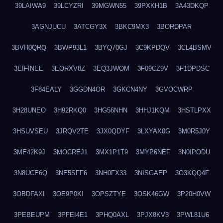
39LAIWA9
39LCYZRI
39MGWN55
39PXKH1B
3A43DKQP
3AGNJUCU
3ATCGY3X
3BKC9MX3
3BORDPAR
3BVH0QRQ
3BWP93L1
3BYQ70GJ
3C9KPDQV
3CL4BSMV
3EIFINEE
3EORXV8Z
3EQ3JWOM
3F09CZ9V
3F1DPDSC
3F84EALY
3GGDN4OR
3GKCN4NY
3GVOCWRP
3H28UNEO
3H92RKQ0
3HG56NHN
3HHJ1KQM
3HSTLPXX
3HSUVSEU
3JRQV2TE
3JX0QDYF
3LXYAX0G
3M0R5J0Y
3ME42K9J
3MOCREJ1
3MX1P1T9
3MYP6NEF
3N0IPODU
3N8UCE6Q
3NE5SFF6
3NH0FX33
3NISGAEP
3O3KQQ4F
3OBDFAXI
3OE9P0KI
3OPSZTYE
3OSK46GW
3P20H0VW
3PEBEUPM
3PFEI4E1
3PHQ0AXL
3PJX8KV3
3PWL81U6