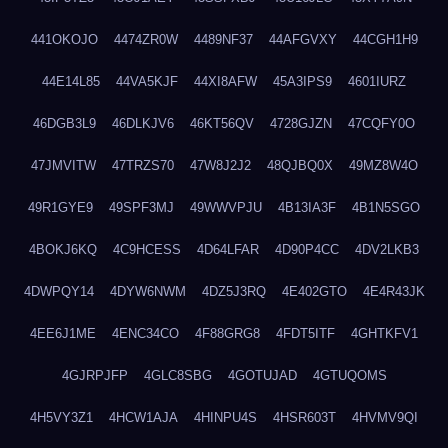
441OKOJO
4474ZR0W
4489NF37
44AFGVXY
44CGH1H9
44E14L85
44VA5KJF
44XI8AFW
45A3IPS9
4601IURZ
46DGB3L9
46DLKJV6
46KT56QV
4728GJZN
47CQFY0O
47JMVITW
47TRZS70
47W8J2J2
48QJBQ0X
49MZ8W4O
49R1GYE9
49SPF3MJ
49WWVPJU
4B13IA3F
4B1N5SGO
4BOKJ6KQ
4C9HCESS
4D64LFAR
4D90P4CC
4DV2LKB3
4DWPQY14
4DYW6NWM
4DZ5J3RQ
4E402GTO
4E4R43JK
4EE6J1ME
4ENC34CO
4F88GRG8
4FDT5ITF
4GHTKFV1
4GJRPJFP
4GLC8SBG
4GOTUJAD
4GTUQOMS
4H5VY3Z1
4HCW1AJA
4HINPU4S
4HSR603T
4HVMV9QI