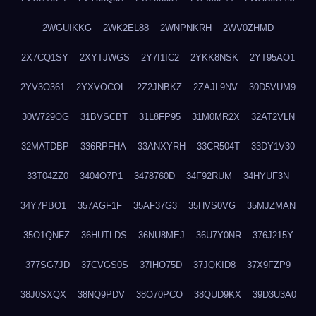
2WGUIKKG
2WK2EL88
2WNPNKRH
2WV0ZHMD
2X7CQ1SY
2XYTJWGS
2Y7I1IC2
2YKK8NSK
2YT95AO1
2YV3O361
2YXVOCOL
2Z2JNBKZ
2ZAJL9NV
30D5VUM9
30W729OG
31BVSCBT
31L8FP95
31M0MR2X
32AT2VLN
32MATDBP
336RPFHA
33ANXYRH
33CR504T
33DY1V30
33T04ZZ0
3404O7P1
3478760D
34F92RUM
34HYUF3N
34Y7PBO1
357AGF1F
35AF37G3
35HVS0VG
35MJZMAN
35O1QNFZ
36HUTLDS
36NU8MEJ
36U7Y0NR
376J215Y
377SG7JD
37CVGS0S
37IHO75D
37JQKID8
37X9FZP9
38J0SXQX
38NQ9PDV
38O70PCO
38QUD9KX
39D3U3A0