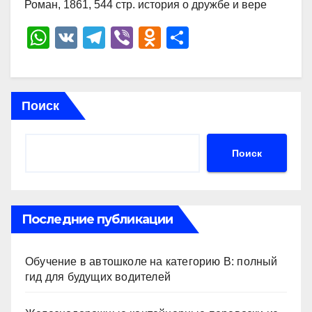
Роман, 1861, 544 стр. история о дружбе и вере
W
V
T
Vi
O
О
h
K
el
b
d
тп
at
e
er
n
р
s
gr
o
а
Поиск
A
a
kl
в
p
m
a
и
Поиск
p
ss
ть
ni
ki
Последние публикации
Обучение в автошколе на категорию В: полный
гид для будущих водителей