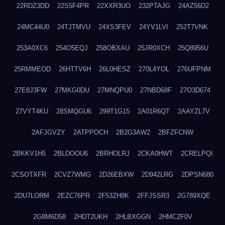
22RDZ3DD
22S5F4PR
22XXR3UO
232PTAJG
24AZ56D2
24MC44U0
24TJTMVU
24XS3FEV
24YV1LVI
252T7VNK
253A0XC6
254O5EQJ
258OBXAU
25JR0XCH
25Q8956U
25RMMEOD
26HTTV6H
26L0HESZ
270L4YOL
276UFPNM
27E8J3FW
27MKG0DU
27MNQPU0
27NBD68F
27O3D674
27VYT4KU
28SMQGU6
299T1G15
2A01R6QT
2AAYZL7V
2AFJGVZY
2ATPPOCH
2B2G3AW2
2BFZFCNW
2BKKV1H5
2BLDOOU6
2BRHOLRJ
2CKA0HWT
2CRELPQI
2CSOTXFR
2CVZ7WMG
2D26EBXW
2D942LRG
2DPSN680
2DU7LORM
2EZC76PR
2F53ZH8K
2FFJSSR3
2G789XQE
2G8M6D58
2HDT2UKH
2HLBXGGN
2HMC2F0V