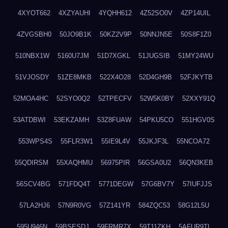
4XYOT662
4XZYAUHI
4YQHH612
4Z52SO0V
4ZP14UIL
4ZVGSBH0
50JO9B1K
50KZ2V9P
50NNJN5E
50S8F1Z0
510NBX1W
5160U7JM
51D7XGKL
51JUGSIB
51MY24WU
51VJOSDY
51ZE8MKB
522X4O28
52D4GH9B
52FJKYTB
52MOA4HC
52SYO0Q2
52TPECFV
52W5K0BY
52XXY91Q
53ATDBWI
53EKZAMH
53Z8FUAW
54PKU5CO
551HGV0S
553WPS4S
55FLR3W1
55IE9L4V
55JKJF3L
55NCOA72
55QDIRSM
55XAQHMU
56975PIR
56GSA0U2
56QN3KEB
56SCV4BG
571FDQ4T
5771DEGW
57G6BV7Y
57IUFJJS
57LA2HJ6
57N9R0VG
57Z141YR
584ZQC53
58G12L5U
595U946N
59BSESDJ
59FRMR7X
59T11ZKH
5AFUR9TL