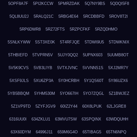
5OPF8A7F
5PI2KCCW
5PMRZDAK
5Q7NY9BS
5QDQI5F8
5QL8UU2J
5RALQ21C
5RBG4E64
5RCDBBFD
5ROV8T2I
5RP6DWR8
5RZ72FTS
5RZPCFKF
5RZQDHMO
5SNLKYWW
5ST3XE0K
5T4RFJQE
5TDWI9U5
5TDWKNIX
5THBIEFD
5TVPRN5V
5UJY0QQ2
5UPNX603
5UUMB8OT
5V5K9CVS
5VB3LIYB
5VTXJVNC
5VVNNS1S
5XJ2MR7Y
5XSF9JLS
5XU6ZP3A
5Y0HCRBH
5Y1QS60T
5Y86UZX6
5YB5BBQM
5YHM530M
5YO667IH
5YO7ZQGL
5Z1BWJEZ
5Z1VP9TD
5ZYFJGV9
60IZ2Y44
60X8LPUK
62LJGRE8
6316UU0I
634ZKLU1
63MVU7SW
63SPQINX
63WDQUHH
63X60DYM
64996J11
659M6G4O
65TIBAG5
65TN6NPQ