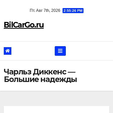
Перейти
Пт. Авг 7th, 2026
2:55:27 PM
к
содержанию
BilCarGo.ru
Чарльз Диккенс —
Большие надежды