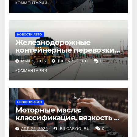
КОММЕНТАРИИ
НОВОСТИ АВТО
Железнодорожные
контейнерные перевозки
из Китая в Россию:
МАЙ 6, 2026
BILCARGO_RU
0
маршруты, сроки и
требования
КОММЕНТАРИИ
НОВОСТИ АВТО
Моторные масла:
классификация, вязкость и
рекомендации по выбору
АПР 22, 2026
BILCARGO_RU
0
для различных типов