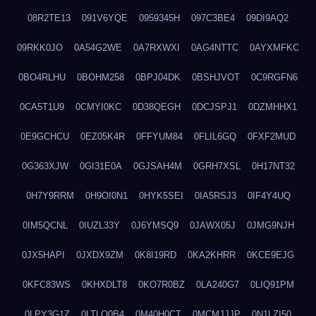
08R2TE13
091V6YQE
0959345H
097C3BE4
09DI9AQ2
09RKK0JO
0A54G2WE
0A7RXWXI
0AG4NTTC
0AYXMFKC
0BO4RLHU
0BOHM258
0BPJ04DK
0BSHJVOT
0C9RGFN6
0CA5T1U9
0CMYI0KC
0D38QEGH
0DCJSPJ1
0DZMHHX1
0E9GCHCU
0EZ05K4R
0FFYUM84
0FLIL6GQ
0FXF2MUD
0G363XJW
0GI31E0A
0GJSAH4M
0GRH7XSL
0H17NT32
0H7Y9RRM
0H9OI0N1
0HYK5SEI
0IA5RSJ3
0IF4Y4UQ
0IM5QCNL
0IUZL33Y
0J6YMSQ9
0JAWX05J
0JMG9NJH
0JX5HAPI
0JXDX9ZM
0K8I19RD
0KA2KHRR
0KCE9EJG
0KFC83WS
0KHXDLT8
0KO7R0BZ
0LA240G7
0LIQ91PM
0LPY3G1Z
0LTLQ0B4
0M40H0CT
0MCMJJJP
0N1LZI50