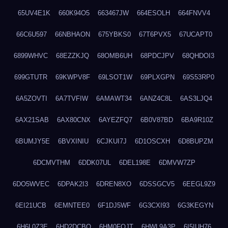
65UV4E1K
660K94O5
663467JW
664ESOLH
664FNVV4
66C6U597
66NBHAON
675YBKS0
67T6PVX5
67UCAPT0
6899WHVC
68EZZKJQ
68OMB6UH
68PDCJPV
68QHDOI3
699GTUTR
69KWPV8F
69LSOT1W
69PLXGPN
69S53RP0
6A5ZOVTI
6A7TVFIW
6AMAWT34
6ANZ4C8L
6AS3LJQ4
6AX21SAB
6AX80CNX
6AYEZFQ7
6B0V87BD
6BA9R10Z
6BUMJY5E
6BVXINIU
6CJKUI7J
6D1OSCXH
6D8BUPZM
6DCMVTHM
6DDK07UL
6DEL198E
6DMVW7ZP
6DO5WVEC
6DPAK2I3
6DREN8XO
6DSSGCV5
6EEGL9Z9
6EI21UCB
6EMNTEE0
6F1DJ5WF
6G3CXI93
6G3KEGYN
6H6L0Z3E
6HD2DCBO
6HM0FQJT
6HWL9A3P
6I5IUH76