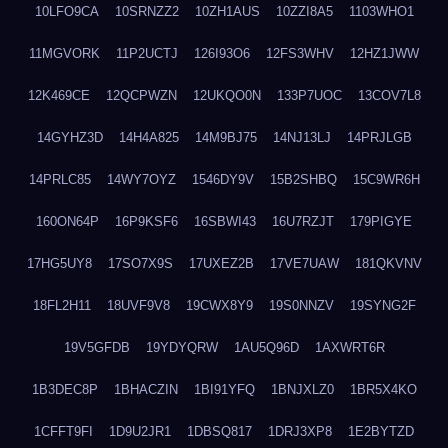
10LFO9CA
10SRNZZ2
10ZH1AUS
10ZZI8A5
1103WHO1
11MGVORK
11P2UCTJ
126I93O6
12FS3WHV
12HZ1JWW
12K469CE
12QCPWZN
12UKQO0N
133P7UOC
13COV7L8
14GYHZ3D
14H4A825
14M9BJ75
14NJ13LJ
14PRJLGB
14PRLC85
14WY7OYZ
1546DY9V
15B2SHBQ
15C9WR6H
160ON64P
16P9KSF6
16SBWI43
16U7RZJT
179PIGYE
17HG5UY8
17SO7X9S
17UXEZ2B
17VE7UAW
181QKVNV
18FL2H11
18UVF9V8
19CWX8Y9
19S0NNZV
19SYNG2F
19V5GFDB
19YDYQRW
1AU5Q96D
1AXWRT6R
1B3DEC8P
1BHACZIN
1BI91YFQ
1BNJXLZ0
1BR5X4KO
1CFFT9FI
1D9U2JR1
1DBSQ817
1DRJ3XP8
1E2BYTZD