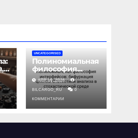
UNCATEGORISED
а:
Полиномиальная
,
философия
интерфейсов:
АПР 16, 2026
бифуркация
циклом
BILCARGO_RU
0
ов
Статистики
КОММЕНТАРИИ
анализа в
стохастической
среде