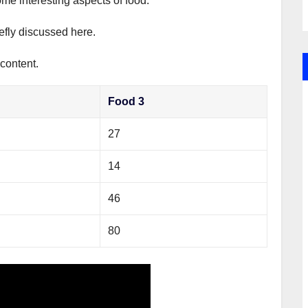
ome interesting aspects of food.
iefly discussed here.
 content.
Food 3
27
14
46
80