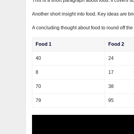
This is a short paragraph about food. It covers s
р
m
l
а
Another short insight into food. Key ideas are br
a
в
s
A concluding thought about food to round off the
и
s
т
Food 1
Food 2
n
ь
i
40
24
k
8
17
i
70
38
79
95