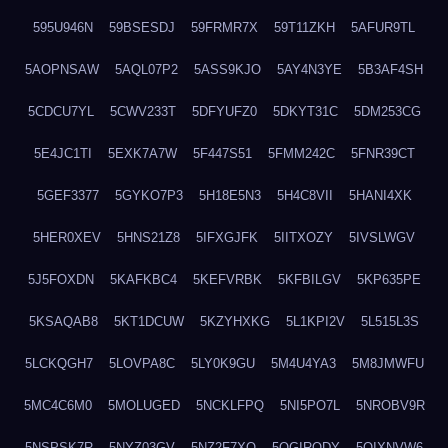
595U946N
59BSESDJ
59FRMR7X
59T11ZKH
5AFUR9TL
5AOPNSAW
5AQL07P2
5ASS9KJO
5AY4N3YE
5B3AF4SH
5CDCU7YL
5CWV233T
5DFYUFZ0
5DKYT31C
5DM253CG
5E4JC1TI
5EXK7A7W
5F447S51
5FMM242C
5FNR39CT
5GEF3377
5GYKO7P3
5H18E5N3
5H4C8VII
5HANI4XK
5HER0XEV
5HNS21Z8
5IFXGJFK
5IITXOZY
5IVSLWGV
5J5FOXDN
5KAFKBC4
5KEFVRBK
5KFBILGV
5KP635PE
5KSAQAB8
5KT1DCUW
5KZYHXKG
5L1KPI2V
5L515L3S
5LCKQGH7
5LOVPA8C
5LY0K9GU
5M4U4YA3
5M8JMWFU
5MC4C6M0
5MOLUGED
5NCKLFPQ
5NI5PO7L
5NROBV9R
5NSPSK7R
5NYZ03GV
5NZ2F7XQ
5OGIRQDY
5OIXNVW6