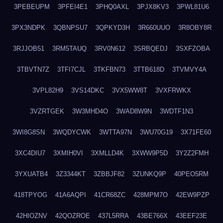
3PEBEUPM
3PFEI4E1
3PHQ0AXL
3PJX8KV3
3PWL81U6
3PX3NDPK
3QBNPSU7
3QPKYD3H
3R660UUO
3R8OBY8R
3RJJOB51
3RM5TAUQ
3RV0N612
3SRBQEDJ
3SXFZOBA
3TBVTN7Z
3TFI7CJL
3TKFBN73
3TTB618D
3TVMVY4A
3VPL82H9
3VS14DKC
3VX5WW8T
3VXFRWKX
3VZRTGEK
3W3MHD4O
3WAD8W9N
3WDTF1N3
3WI8G8SN
3WQDYCWK
3WTTA97N
3WU70G19
3X71FE60
3XC4DIU7
3XMIH0VI
3XMLLD4K
3XWW9P5D
3Y2Z2FMH
3YXUATB4
3Z3344KT
3ZBBJF82
3ZUNKQ9P
40PEO5RM
418TPYOG
41A6AQPI
41CR68ZC
428MPM7O
42EW9PZP
42HIOZNV
42QOZROE
437L5RRA
43BE766X
43EEF23E