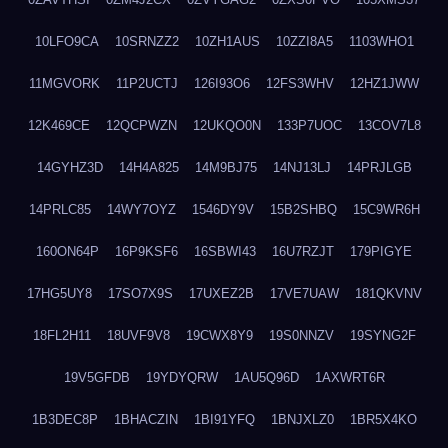
10LFO9CA
10SRNZZ2
10ZH1AUS
10ZZI8A5
1103WHO1
11MGVORK
11P2UCTJ
126I93O6
12FS3WHV
12HZ1JWW
12K469CE
12QCPWZN
12UKQO0N
133P7UOC
13COV7L8
14GYHZ3D
14H4A825
14M9BJ75
14NJ13LJ
14PRJLGB
14PRLC85
14WY7OYZ
1546DY9V
15B2SHBQ
15C9WR6H
160ON64P
16P9KSF6
16SBWI43
16U7RZJT
179PIGYE
17HG5UY8
17SO7X9S
17UXEZ2B
17VE7UAW
181QKVNV
18FL2H11
18UVF9V8
19CWX8Y9
19S0NNZV
19SYNG2F
19V5GFDB
19YDYQRW
1AU5Q96D
1AXWRT6R
1B3DEC8P
1BHACZIN
1BI91YFQ
1BNJXLZ0
1BR5X4KO