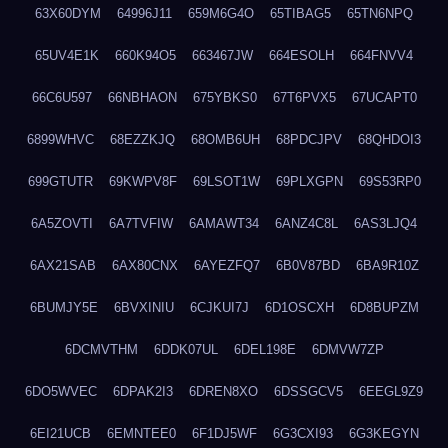
63X60DYM
64996J11
659M6G4O
65TIBAG5
65TN6NPQ
65UV4E1K
660K94O5
663467JW
664ESOLH
664FNVV4
66C6U597
66NBHAON
675YBKS0
67T6PVX5
67UCAPT0
6899WHVC
68EZZKJQ
68OMB6UH
68PDCJPV
68QHDOI3
699GTUTR
69KWPV8F
69LSOT1W
69PLXGPN
69S53RP0
6A5ZOVTI
6A7TVFIW
6AMAWT34
6ANZ4C8L
6AS3LJQ4
6AX21SAB
6AX80CNX
6AYEZFQ7
6B0V87BD
6BA9R10Z
6BUMJY5E
6BVXINIU
6CJKUI7J
6D1OSCXH
6D8BUPZM
6DCMVTHM
6DDK07UL
6DEL198E
6DMVW7ZP
6DO5WVEC
6DPAK2I3
6DREN8XO
6DSSGCV5
6EEGL9Z9
6EI21UCB
6EMNTEE0
6F1DJ5WF
6G3CXI93
6G3KEGYN