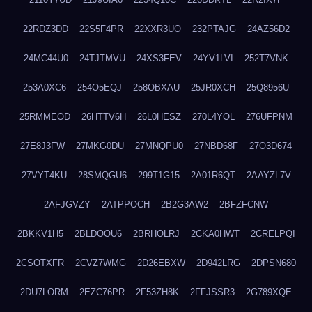
22RDZ3DD
22S5F4PR
22XXR3UO
232PTAJG
24AZ56D2
24MC44U0
24TJTMVU
24XS3FEV
24YV1LVI
252T7VNK
253A0XC6
254O5EQJ
258OBXAU
25JR0XCH
25Q8956U
25RMMEOD
26HTTV6H
26L0HESZ
270L4YOL
276UFPNM
27E8J3FW
27MKG0DU
27MNQPU0
27NBD68F
27O3D674
27VYT4KU
28SMQGU6
299T1G15
2A01R6QT
2AAYZL7V
2AFJGVZY
2ATPPOCH
2B2G3AW2
2BFZFCNW
2BKKV1H5
2BLDOOU6
2BRHOLRJ
2CKA0HWT
2CRELPQI
2CSOTXFR
2CVZ7WMG
2D26EBXW
2D942LRG
2DPSN680
2DU7LORM
2EZC76PR
2F53ZH8K
2FFJSSR3
2G789XQE