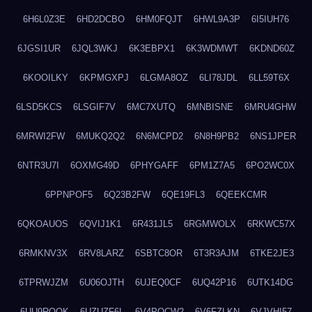
6H6L0Z3E
6HD2DCBO
6HM0FQJT
6HWL9A3P
6I5IUH76
6JGSI1UR
6JQL3WKJ
6K3EBPX1
6K3WDMWT
6KDND60Z
6KOOILKY
6KPMGXPJ
6LGMA8OZ
6LI78JDL
6LL59T6X
6LSD5KCS
6LSGIF7V
6MC7XUTQ
6MNBISNE
6MRU4GHW
6MRWI2FW
6MUKQ2Q2
6N6MCPD2
6N8H9PB2
6NS1JPER
6NTR3U7I
6OXMG49D
6PHYGAFF
6PM1Z7A5
6PO2WC0X
6PPNPOF5
6Q23B2FW
6QE19FL3
6QEEKCMR
6QKOAUOS
6QVIJ1K1
6R431JL5
6RGMWOLX
6RKWC57X
6RMKNV3X
6RV8LARZ
6SBTC8OR
6T3R3AJM
6TKE2JE3
6TPRWJZM
6U06OJTH
6UJEQ0CF
6UQ42P16
6UTK14DG
6UU9ROQK
6UZUZF6L
6V4POCW2
6V6FZLKN
6VJVHI57