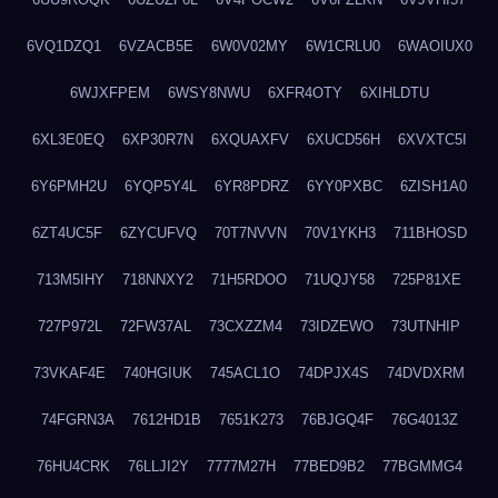
6VQ1DZQ1
6VZACB5E
6W0V02MY
6W1CRLU0
6WAOIUX0
6WJXFPEM
6WSY8NWU
6XFR4OTY
6XIHLDTU
6XL3E0EQ
6XP30R7N
6XQUAXFV
6XUCD56H
6XVXTC5I
6Y6PMH2U
6YQP5Y4L
6YR8PDRZ
6YY0PXBC
6ZISH1A0
6ZT4UC5F
6ZYCUFVQ
70T7NVVN
70V1YKH3
711BHOSD
713M5IHY
718NNXY2
71H5RDOO
71UQJY58
725P81XE
727P972L
72FW37AL
73CXZZM4
73IDZEWO
73UTNHIP
73VKAF4E
740HGIUK
745ACL1O
74DPJX4S
74DVDXRM
74FGRN3A
7612HD1B
7651K273
76BJGQ4F
76G4013Z
76HU4CRK
76LLJI2Y
7777M27H
77BED9B2
77BGMMG4