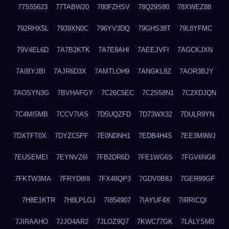
77S55623
77TABW20
780FZHSV
78Q29S80
78XWEZ88
792RHX5L
7939XN0C
796YV3DQ
79GHS38T
79L8YFMC
79V4EL6D
7A7B2KTK
7A7E8AHI
7AEEJVFI
7AGCKJXN
7AIBYJBI
7AJR6D3X
7AMTLOH9
7ANGKL8Z
7AOR3BJY
7AOSYN3G
7BVHAFGY
7C26C5EC
7C2S58N1
7C2XDJQN
7C4MI5MB
7CCV7IAS
7D5UQZFD
7D73WX32
7DULR9YN
7DXTFT0X
7DYZC5PF
7E0NDNH1
7EDB4H4S
7EE3M9WJ
7EUSEMEI
7EYNVZ6I
7FB2DR6D
7FE1WG6S
7FGV6NG8
7FKTW3MA
7FRYD8I9
7FX48QP3
7GDV0B8J
7GER99GF
7H8E1KTR
7H8LPLGJ
7I854907
7IAYUF4X
7IRRICQI
7JIRAAHO
7JJO4AR2
7JLOZ9Q7
7KWC77GK
7LALYSM0