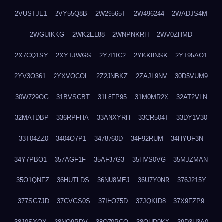
2VUSTJE1
2VY55Q8B
2W29565T
2W496244
2WADJS4M
2WGUIKKG
2WK2EL88
2WNPNKRH
2WV0ZHMD
2X7CQ1SY
2XYTJWGS
2Y7I1IC2
2YKK8NSK
2YT95AO1
2YV3O361
2YXVOCOL
2Z2JNBKZ
2ZAJL9NV
30D5VUM9
30W729OG
31BVSCBT
31L8FP95
31M0MR2X
32AT2VLN
32MATDBP
336RPFHA
33ANXYRH
33CR504T
33DY1V30
33T04ZZ0
3404O7P1
3478760D
34F92RUM
34HYUF3N
34Y7PBO1
357AGF1F
35AF37G3
35HVS0VG
35MJZMAN
35O1QNFZ
36HUTLDS
36NU8MEJ
36U7Y0NR
376J215Y
377SG7JD
37CVGS0S
37IHO75D
37JQKID8
37X9FZP9
38J0SXQX
38NQ9PDV
38O70PCO
38QUD9KX
39D3U3A0