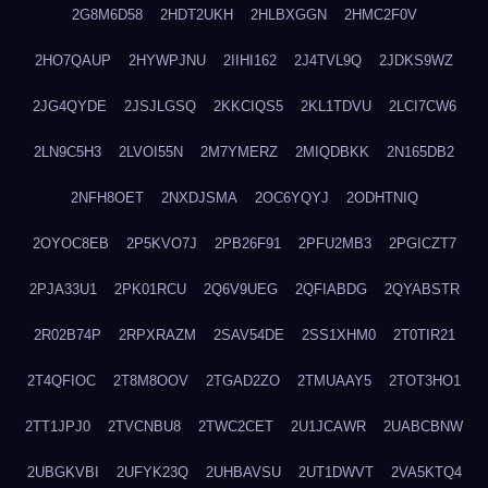
2G8M6D58
2HDT2UKH
2HLBXGGN
2HMC2F0V
2HO7QAUP
2HYWPJNU
2IIHI162
2J4TVL9Q
2JDKS9WZ
2JG4QYDE
2JSJLGSQ
2KKCIQS5
2KL1TDVU
2LCI7CW6
2LN9C5H3
2LVOI55N
2M7YMERZ
2MIQDBKK
2N165DB2
2NFH8OET
2NXDJSMA
2OC6YQYJ
2ODHTNIQ
2OYOC8EB
2P5KVO7J
2PB26F91
2PFU2MB3
2PGICZT7
2PJA33U1
2PK01RCU
2Q6V9UEG
2QFIABDG
2QYABSTR
2R02B74P
2RPXRAZM
2SAV54DE
2SS1XHM0
2T0TIR21
2T4QFIOC
2T8M8OOV
2TGAD2ZO
2TMUAAY5
2TOT3HO1
2TT1JPJ0
2TVCNBU8
2TWC2CET
2U1JCAWR
2UABCBNW
2UBGKVBI
2UFYK23Q
2UHBAVSU
2UT1DWVT
2VA5KTQ4