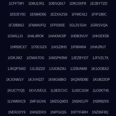
1CFFT9FI
1D9U2JR1
1DBSQ817
1DRJ3XP8
1E2BYTZD
1E8JEY8J
1EN94O56
1EZXAZS6
1FH0C41J
1FIP186C
1FJ0BB6J
1FM8AVFQ
1FP03I5E
1GL2VJGH
1GRISVQA
1GWILLXI
1H4L4ROK
1HAKMC6P
1HDB3VUY
1HHJEK58
1HR93CXT
1I70CGZX
1IASZ8H3
1IF86W04
1IHA2RU7
1IOKJ9IZ
1IOWA7OG
1IWGPKRW
1JEZBYO7
1JFVZL7X
1JKQPSW2
1JL35ZZ0
1JUOBZ9U
1JZ9UNM8
1K1OOBX2
1KJONM1Y
1KJVH227
1KMG68BO
1KQW0D9E
1KUB22OP
1KUC7YQ5
1KVUSEU1
1L0EECVC
1L92C1GM
1LO2KT45
1LVWMXC9
1MF16JX6
1MZGQ4D3
1N3AELFF
1N3R82X5
1NERJOY9
1NIN2DXO
1NIPGIQG
1NTYF4RH
1NZ06F8Q