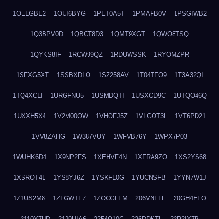
1OELGBE2
1OUI6BYG
1PET0A5T
1PMAFB0V
1PSGIWB2
1Q3BPV0D
1QBCT8D3
1QMT9XGT
1QWO8TSQ
1QYKS8IF
1RCW99QZ
1RDUWSSK
1RYOMZPR
1SFXG5XT
1SSBXDLO
1SZ258AV
1T04TFO9
1T3A32QI
1TQ4XCLI
1URGFNU5
1USMDQTI
1USXOD9C
1UTQO46Q
1UXXH5X4
1V2M00OW
1VHOFJ5Z
1VLGOT3L
1VT6PD21
1VV8ZAHG
1W387VUY
1WFVB76Y
1WPX7P03
1WUHK6D4
1X9NP2FS
1XEHVF4N
1XFRA9ZO
1XS2YS68
1XSROT4L
1YS8YJ6Z
1YSKFL0G
1YUCNSFB
1YYN7W1J
1Z1US2M8
1ZLGWTF7
1ZOCGLFM
206VNFLF
20GH4EFO
2110Y7UD
21J9UIA6
2254Q10C
226DDKTL
22R2IX7P