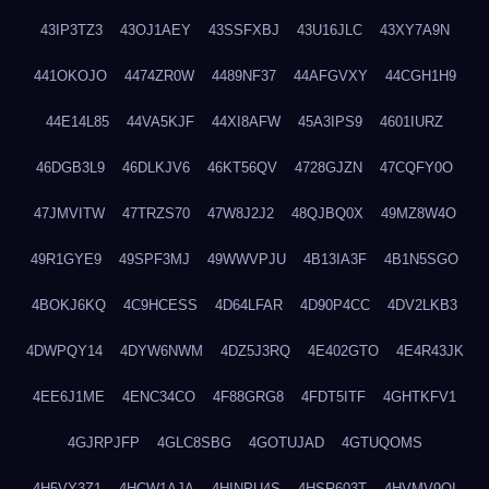
43IP3TZ3
43OJ1AEY
43SSFXBJ
43U16JLC
43XY7A9N
441OKOJO
4474ZR0W
4489NF37
44AFGVXY
44CGH1H9
44E14L85
44VA5KJF
44XI8AFW
45A3IPS9
4601IURZ
46DGB3L9
46DLKJV6
46KT56QV
4728GJZN
47CQFY0O
47JMVITW
47TRZS70
47W8J2J2
48QJBQ0X
49MZ8W4O
49R1GYE9
49SPF3MJ
49WWVPJU
4B13IA3F
4B1N5SGO
4BOKJ6KQ
4C9HCESS
4D64LFAR
4D90P4CC
4DV2LKB3
4DWPQY14
4DYW6NWM
4DZ5J3RQ
4E402GTO
4E4R43JK
4EE6J1ME
4ENC34CO
4F88GRG8
4FDT5ITF
4GHTKFV1
4GJRPJFP
4GLC8SBG
4GOTUJAD
4GTUQOMS
4H5VY3Z1
4HCW1AJA
4HINPU4S
4HSR603T
4HVMV9QI