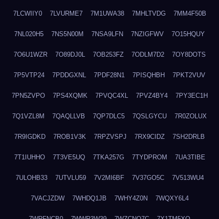
7LCWIIY0
7LVURME7
7M1UWA38
7MHLTVDG
7MM4F50B
7NL020H5
7NS5N00M
7NSA9LFN
7NZIGFWV
7O15HQUY
7O6U1WZR
7O89DJ0L
7OB253FZ
7ODLM7D2
7OY8DOTS
7P5VTP24
7PDDGXNL
7PDF28N1
7PISQHBH
7PKT2VUV
7PN5ZVPO
7PS4XQMK
7PVQC4XL
7PVZ4BY4
7PY3EC1H
7Q1VZL8M
7QAQLLVB
7QP7DLC5
7QSLGYCU
7R0ZOLUX
7R9IGDKD
7ROB1V3K
7RPZVSPJ
7RX9CIDZ
7SH2DRLB
7T1IUHHO
7T3VE5UQ
7TKA257G
7TYDPROM
7UA3TIBE
7ULOHB33
7UTVLU59
7V2MI6BF
7V37GO5C
7V513WU4
7VACJZDW
7WHDQ1JB
7WHY4Z0N
7WQXY6L4
7WRFNCB0
7WWR3W39
7WZCNQ7C
7X1TM5XQ