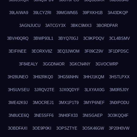
39LAIWA9
39LCYZRI
39MGWN55
39PXKH1B
3A43DKQP
3AGNJUCU
3ATCGY3X
3BKC9MX3
3BORDPAR
3BVH0QRQ
3BWP93L1
3BYQ70GJ
3C9KPDQV
3CL4BSMV
3EIFINEE
3EORXV8Z
3EQ3JWOM
3F09CZ9V
3F1DPDSC
3F84EALY
3GGDN4OR
3GKCN4NY
3GVOCWRP
3H28UNEO
3H92RKQ0
3HG56NHN
3HHJ1KQM
3HSTLPXX
3HSUVSEU
3JRQV2TE
3JX0QDYF
3LXYAX0G
3M0R5J0Y
3ME42K9J
3MOCREJ1
3MX1P1T9
3MYP6NEF
3N0IPODU
3N8UCE6Q
3NE5SFF6
3NH0FX33
3NISGAEP
3O3KQQ4F
3OBDFAXI
3OE9P0KI
3OPSZTYE
3OSK46GW
3P20H0VW