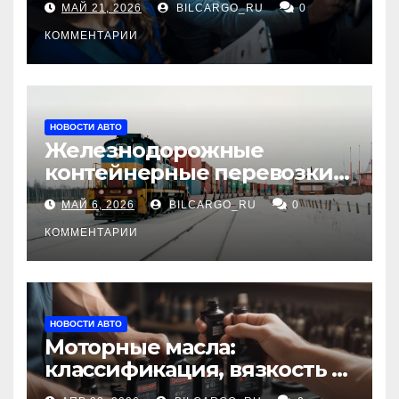
МАЙ 21, 2026
BILCARGO_RU
0
КОММЕНТАРИИ
НОВОСТИ АВТО
Железнодорожные
контейнерные перевозки
из Китая в Россию:
МАЙ 6, 2026
BILCARGO_RU
0
маршруты, сроки и
требования
КОММЕНТАРИИ
НОВОСТИ АВТО
Моторные масла:
классификация, вязкость и
рекомендации по выбору