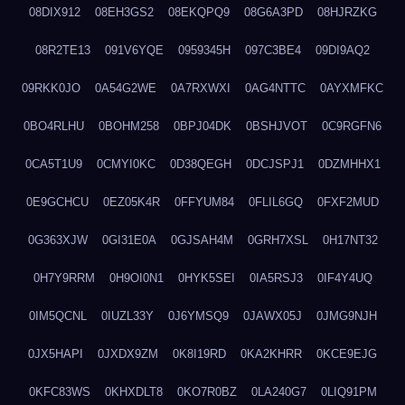
08DIX912
08EH3GS2
08EKQPQ9
08G6A3PD
08HJRZKG
08R2TE13
091V6YQE
0959345H
097C3BE4
09DI9AQ2
09RKK0JO
0A54G2WE
0A7RXWXI
0AG4NTTC
0AYXMFKC
0BO4RLHU
0BOHM258
0BPJ04DK
0BSHJVOT
0C9RGFN6
0CA5T1U9
0CMYI0KC
0D38QEGH
0DCJSPJ1
0DZMHHX1
0E9GCHCU
0EZ05K4R
0FFYUM84
0FLIL6GQ
0FXF2MUD
0G363XJW
0GI31E0A
0GJSAH4M
0GRH7XSL
0H17NT32
0H7Y9RRM
0H9OI0N1
0HYK5SEI
0IA5RSJ3
0IF4Y4UQ
0IM5QCNL
0IUZL33Y
0J6YMSQ9
0JAWX05J
0JMG9NJH
0JX5HAPI
0JXDX9ZM
0K8I19RD
0KA2KHRR
0KCE9EJG
0KFC83WS
0KHXDLT8
0KO7R0BZ
0LA240G7
0LIQ91PM