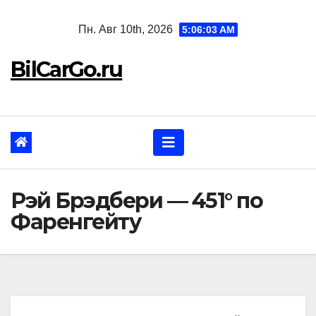
Перейти
Пн. Авг 10th, 2026
5:06:04 AM
к
содержанию
BilCarGo.ru
Рэй Брэдбери — 451° по
Фаренгейту