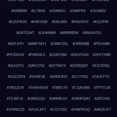
4I5H850W
4IL73M3I
4JGM8GIJ
4JH8IPKK
4JS349D2
4K2GFW1N
4K4KVN36
4KML855I
4KNS3G0Y
4KQJIFMI
4KWTO3AT
4LXNH9M8
4M8RR8DW
4NNSAVOG
4NOFJHTI
4NRBYMY1
4O9WC0SL
4ORR508B
4P5VX889
4PE2DGG9
4PW810LS
4Q1M7Q60
4QAHYG43
4QHYCH8B
4QL610TS
4QRSJ753
4QVTMIC5
4QXRDQN7
4S31TENQ
4SGZZGF9
4SHI3FUE
4SRMCB32
4SYJTR01
4T4UXTTO
4T8GUZVK
4TAWVEKW
4TBBI1Y5
4TJ1ASNW
4TPTYC45
4TSJ6PJX
4U48QGQ2
4UMM8LXA
4UNHPQM1
4URT243L
4VFMWJZ0
4VGSLXPJ
4VJZYO02
4VNW7KSQ
4W6ZE1F7