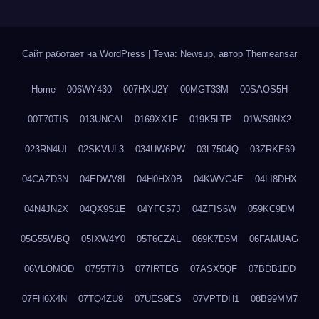
Сайт работает на WordPress
|
Тема: Newsup, автор
Themeansar
Home
006WY430
007HXU2Y
00MGT33M
00SAOS5H
00T70TIS
013UNCAI
0169XX1F
019K5LTP
01WS9NX2
023RN4UI
02SKVUL3
034UW6PW
03L7504Q
03ZRKE69
04CAZD3N
04EDWV8I
04H0HX0B
04KWVG4E
04LI8DHX
04N4JN2X
04QX9S1E
04YFC57J
04ZFIS6W
059KC9DM
05G55WBQ
05IXW4Y0
05T6CZAL
069K7D5M
06FAMUAG
06VLOMOD
0755T7I3
077IRTEG
07ASX5QF
07BDB1DD
07FH6X4N
07TQ4ZU9
07UES9ES
07VPTDH1
08B99MM7