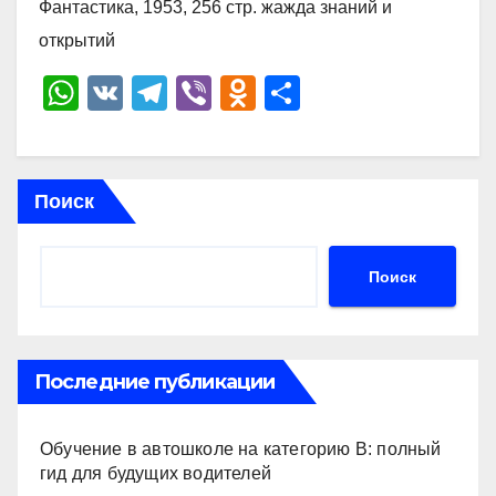
Фантастика, 1953, 256 стр. жажда знаний и
открытий
W
V
T
Vi
O
О
h
K
el
b
d
тп
at
e
er
n
р
s
gr
o
а
Поиск
A
a
kl
в
p
m
a
и
Поиск
p
ss
ть
ni
ki
Последние публикации
Обучение в автошколе на категорию В: полный
гид для будущих водителей