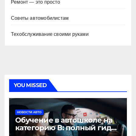
Ремонт — это просто
Советы автомобилистам
Техобслуживание своими руками
YOU MISSED
НОВОСТИ АВТО
Обучение в автошколе на
категорию В: полный гид
для будущих водителей