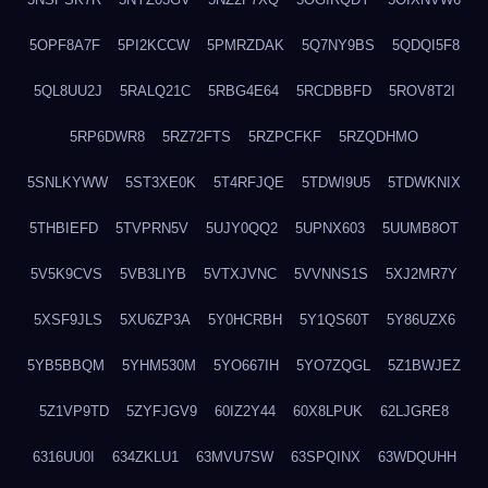
5OPF8A7F
5PI2KCCW
5PMRZDAK
5Q7NY9BS
5QDQI5F8
5QL8UU2J
5RALQ21C
5RBG4E64
5RCDBBFD
5ROV8T2I
5RP6DWR8
5RZ72FTS
5RZPCFKF
5RZQDHMO
5SNLKYWW
5ST3XE0K
5T4RFJQE
5TDWI9U5
5TDWKNIX
5THBIEFD
5TVPRN5V
5UJY0QQ2
5UPNX603
5UUMB8OT
5V5K9CVS
5VB3LIYB
5VTXJVNC
5VVNNS1S
5XJ2MR7Y
5XSF9JLS
5XU6ZP3A
5Y0HCRBH
5Y1QS60T
5Y86UZX6
5YB5BBQM
5YHM530M
5YO667IH
5YO7ZQGL
5Z1BWJEZ
5Z1VP9TD
5ZYFJGV9
60IZ2Y44
60X8LPUK
62LJGRE8
6316UU0I
634ZKLU1
63MVU7SW
63SPQINX
63WDQUHH