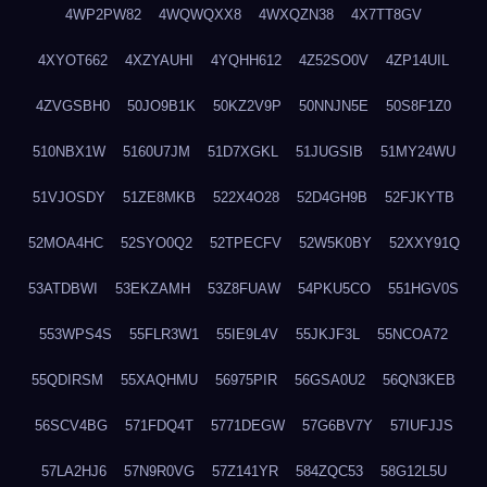
4WP2PW82
4WQWQXX8
4WXQZN38
4X7TT8GV
4XYOT662
4XZYAUHI
4YQHH612
4Z52SO0V
4ZP14UIL
4ZVGSBH0
50JO9B1K
50KZ2V9P
50NNJN5E
50S8F1Z0
510NBX1W
5160U7JM
51D7XGKL
51JUGSIB
51MY24WU
51VJOSDY
51ZE8MKB
522X4O28
52D4GH9B
52FJKYTB
52MOA4HC
52SYO0Q2
52TPECFV
52W5K0BY
52XXY91Q
53ATDBWI
53EKZAMH
53Z8FUAW
54PKU5CO
551HGV0S
553WPS4S
55FLR3W1
55IE9L4V
55JKJF3L
55NCOA72
55QDIRSM
55XAQHMU
56975PIR
56GSA0U2
56QN3KEB
56SCV4BG
571FDQ4T
5771DEGW
57G6BV7Y
57IUFJJS
57LA2HJ6
57N9R0VG
57Z141YR
584ZQC53
58G12L5U