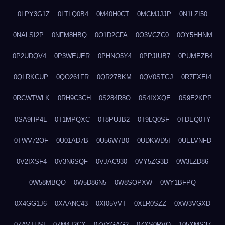
0LPY3G1Z
0LTLQ0B4
0M40H0CT
0MCMJJJP
0N1LZI50
0NALSI2P
0NFM8HBQ
0O1D2CFA
0O3VCZC0
0OY5HHNM
0P2UDQV4
0P3WEUER
0PHNO5Y4
0PPJIUB7
0PUMEZB4
0QLRKCUP
0QO261FR
0QR27BKM
0QV0STGJ
0R7FXEI4
0RCWTWLK
0RH9C3CH
0S284R8O
0S4IXXQE
0S9E2KPP
0SA9HP4L
0T1MPQXC
0T8PUJB2
0T9LQ0SF
0TDEQ0TY
0TWV72OF
0U01AD7B
0U56W7B0
0UDKWD5I
0UELVNFD
0V2IXSF4
0V3N6SQF
0VJAC930
0VY5ZG3D
0W3LZD86
0W58MBQO
0W5D86N5
0W8SOPXW
0WY1BFPQ
0X4GG1J6
0XAANC43
0XI05VVT
0XLR0SZZ
0XW3VGXD
0ZAVTHSI
0ZM4J2CX
0ZVYGAG2
0ZXS0PVO
105XMS37