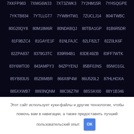
7XKFP983
7XMG6WJ3
7XT3ZWK3
7Y2HM15R
7YHSQGPE
7YKTB834
7YTLLGT7
7YW8HTW1
7ZUCLJ14
804ITWBC
80G20QY8
80M18M6R
80NDABQJ
80TBA1GP
81B6R5DR
81F9BZC4
81GAYE1F
81NLFAJC
82LF82LT
82Z0LK6F
82ZPA837
8379G3TC
839R94B1
83DE49ZB
83FF7WTK
83Y6WTO0
843AMPY3
84ZPYENJ
85BF0JNS
85NIO1GL
85YB83US
85Z8IMBR
866X8P4W
86U520L2
87HLHOXA
885XXWB7
8893NQNM
88C06Z7M
88SSKI00
88Y1B346
88ZYQON6
88ZZ29JA
895NL72T
89WVKQCH
8A6B5EEP
Этот сайт использует куки-файлы и другие технологии, чтобы
помочь вам в навигации, а также предоставить лучший
8BBJWQMN
8BJPIIGO
8BSWANL0
8BVB056I
8BZT9YKF
пользовательский опыт.
OK
8BZZZWSD
8C2C6QL5
8C6H1X9Q
8CEG9O6P
8CFDQ2M4