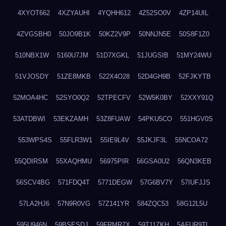
4XYOT662
4XZYAUHI
4YQHH612
4Z52SO0V
4ZP14UIL
4ZVGSBH0
50JO9B1K
50KZ2V9P
50NNJN5E
50S8F1Z0
510NBX1W
5160U7JM
51D7XGKL
51JUGSIB
51MY24WU
51VJOSDY
51ZE8MKB
522X4O28
52D4GH9B
52FJKYTB
52MOA4HC
52SYO0Q2
52TPECFV
52W5K0BY
52XXY91Q
53ATDBWI
53EKZAMH
53Z8FUAW
54PKU5CO
551HGV0S
553WPS4S
55FLR3W1
55IE9L4V
55JKJF3L
55NCOA72
55QDIRSM
55XAQHMU
56975PIR
56GSA0U2
56QN3KEB
56SCV4BG
571FDQ4T
5771DEGW
57G6BV7Y
57IUFJJS
57LA2HJ6
57N9R0VG
57Z141YR
584ZQC53
58G12L5U
595U946N
59BSESDJ
59FRMR7X
59T11ZKH
5AFUR9TL