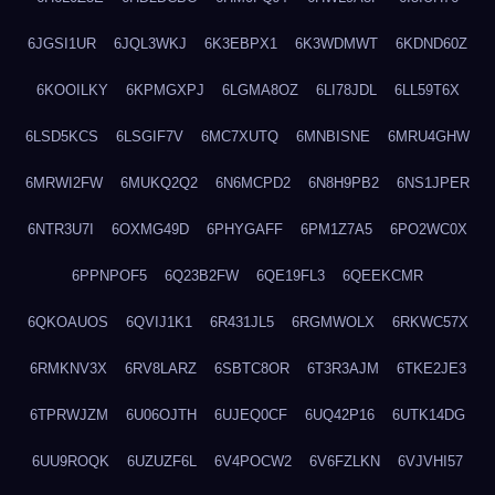
6JGSI1UR
6JQL3WKJ
6K3EBPX1
6K3WDMWT
6KDND60Z
6KOOILKY
6KPMGXPJ
6LGMA8OZ
6LI78JDL
6LL59T6X
6LSD5KCS
6LSGIF7V
6MC7XUTQ
6MNBISNE
6MRU4GHW
6MRWI2FW
6MUKQ2Q2
6N6MCPD2
6N8H9PB2
6NS1JPER
6NTR3U7I
6OXMG49D
6PHYGAFF
6PM1Z7A5
6PO2WC0X
6PPNPOF5
6Q23B2FW
6QE19FL3
6QEEKCMR
6QKOAUOS
6QVIJ1K1
6R431JL5
6RGMWOLX
6RKWC57X
6RMKNV3X
6RV8LARZ
6SBTC8OR
6T3R3AJM
6TKE2JE3
6TPRWJZM
6U06OJTH
6UJEQ0CF
6UQ42P16
6UTK14DG
6UU9ROQK
6UZUZF6L
6V4POCW2
6V6FZLKN
6VJVHI57