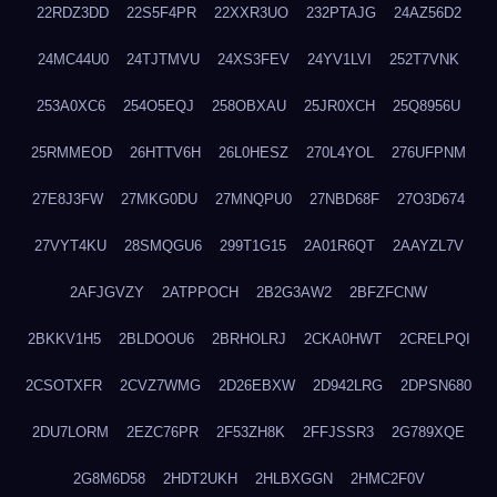
22RDZ3DD
22S5F4PR
22XXR3UO
232PTAJG
24AZ56D2
24MC44U0
24TJTMVU
24XS3FEV
24YV1LVI
252T7VNK
253A0XC6
254O5EQJ
258OBXAU
25JR0XCH
25Q8956U
25RMMEOD
26HTTV6H
26L0HESZ
270L4YOL
276UFPNM
27E8J3FW
27MKG0DU
27MNQPU0
27NBD68F
27O3D674
27VYT4KU
28SMQGU6
299T1G15
2A01R6QT
2AAYZL7V
2AFJGVZY
2ATPPOCH
2B2G3AW2
2BFZFCNW
2BKKV1H5
2BLDOOU6
2BRHOLRJ
2CKA0HWT
2CRELPQI
2CSOTXFR
2CVZ7WMG
2D26EBXW
2D942LRG
2DPSN680
2DU7LORM
2EZC76PR
2F53ZH8K
2FFJSSR3
2G789XQE
2G8M6D58
2HDT2UKH
2HLBXGGN
2HMC2F0V