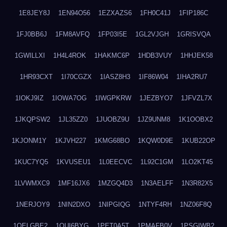
1E8JEY8J
1EN94O56
1EZXAZS6
1FH0C41J
1FIP186C
1FJ0BB6J
1FM8AVFQ
1FP03I5E
1GL2VJGH
1GRISVQA
1GWILLXI
1H4L4ROK
1HAKMC6P
1HDB3VUY
1HHJEK58
1HR93CXT
1I70CGZX
1IASZ8H3
1IF86W04
1IHA2RU7
1IOKJ9IZ
1IOWA7OG
1IWGPKRW
1JEZBYO7
1JFVZL7X
1JKQPSW2
1JL35ZZ0
1JUOBZ9U
1JZ9UNM8
1K1OOBX2
1KJONM1Y
1KJVH227
1KMG68BO
1KQW0D9E
1KUB22OP
1KUC7YQ5
1KVUSEU1
1L0EECVC
1L92C1GM
1LO2KT45
1LVWMXC9
1MF16JX6
1MZGQ4D3
1N3AELFF
1N3R82X5
1NERJOY9
1NIN2DXO
1NIPGIQG
1NTYF4RH
1NZ06F8Q
1OELGBE2
1OUI6BYG
1PET0A5T
1PMAFB0V
1PSGIWB2