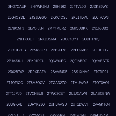
2HO7QAUP
2HYWPJNU
2IIHI162
2J4TVL9Q
2JDKS9WZ
2JG4QYDE
2JSJLGSQ
2KKCIQS5
2KL1TDVU
2LCI7CW6
2LN9C5H3
2LVOI55N
2M7YMERZ
2MIQDBKK
2N165DB2
2NFH8OET
2NXDJSMA
2OC6YQYJ
2ODHTNIQ
2OYOC8EB
2P5KVO7J
2PB26F91
2PFU2MB3
2PGICZT7
2PJA33U1
2PK01RCU
2Q6V9UEG
2QFIABDG
2QYABSTR
2R02B74P
2RPXRAZM
2SAV54DE
2SS1XHM0
2T0TIR21
2T4QFIOC
2T8M8OOV
2TGAD2ZO
2TMUAAY5
2TOT3HO1
2TT1JPJ0
2TVCNBU8
2TWC2CET
2U1JCAWR
2UABCBNW
2UBGKVBI
2UFYK23Q
2UHBAVSU
2UT1DWVT
2VA5KTQ4
2VUSTJE1
2VY55Q8B
2W29565T
2W496244
2WADJS4M