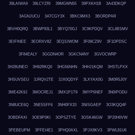
39LAIWA9
39LCYZRI
39MGWN55
39PXKH1B
3A43DKQP
3AGNJUCU
3ATCGY3X
3BKC9MX3
3BORDPAR
3BVH0QRQ
3BWP93L1
3BYQ70GJ
3C9KPDQV
3CL4BSMV
3EIFINEE
3EORXV8Z
3EQ3JWOM
3F09CZ9V
3F1DPDSC
3F84EALY
3GGDN4OR
3GKCN4NY
3GVOCWRP
3H28UNEO
3H92RKQ0
3HG56NHN
3HHJ1KQM
3HSTLPXX
3HSUVSEU
3JRQV2TE
3JX0QDYF
3LXYAX0G
3M0R5J0Y
3ME42K9J
3MOCREJ1
3MX1P1T9
3MYP6NEF
3N0IPODU
3N8UCE6Q
3NE5SFF6
3NH0FX33
3NISGAEP
3O3KQQ4F
3OBDFAXI
3OE9P0KI
3OPSZTYE
3OSK46GW
3P20H0VW
3PEBEUPM
3PFEI4E1
3PHQ0AXL
3PJX8KV3
3PWL81U6