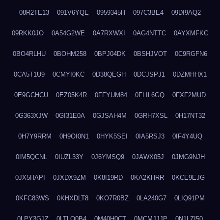
08R2TE13
091V6YQE
0959345H
097C3BE4
09DI9AQ2
09RKK0JO
0A54G2WE
0A7RXWXI
0AG4NTTC
0AYXMFKC
0BO4RLHU
0BOHM258
0BPJ04DK
0BSHJVOT
0C9RGFN6
0CA5T1U9
0CMYI0KC
0D38QEGH
0DCJSPJ1
0DZMHHX1
0E9GCHCU
0EZ05K4R
0FFYUM84
0FLIL6GQ
0FXF2MUD
0G363XJW
0GI31E0A
0GJSAH4M
0GRH7XSL
0H17NT32
0H7Y9RRM
0H9OI0N1
0HYK5SEI
0IA5RSJ3
0IF4Y4UQ
0IM5QCNL
0IUZL33Y
0J6YMSQ9
0JAWX05J
0JMG9NJH
0JX5HAPI
0JXDX9ZM
0K8I19RD
0KA2KHRR
0KCE9EJG
0KFC83WS
0KHXDLT8
0KO7R0BZ
0LA240G7
0LIQ91PM
0LPY3G1Z
0LTLQ0B4
0M40H0CT
0MCMJJJP
0N1LZI50