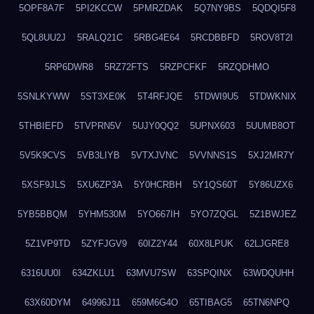
5OPF8A7F
5PI2KCCW
5PMRZDAK
5Q7NY9BS
5QDQI5F8
5QL8UU2J
5RALQ21C
5RBG4E64
5RCDBBFD
5ROV8T2I
5RP6DWR8
5RZ72FTS
5RZPCFKF
5RZQDHMO
5SNLKYWW
5ST3XE0K
5T4RFJQE
5TDWI9U5
5TDWKNIX
5THBIEFD
5TVPRN5V
5UJY0QQ2
5UPNX603
5UUMB8OT
5V5K9CVS
5VB3LIYB
5VTXJVNC
5VVNNS1S
5XJ2MR7Y
5XSF9JLS
5XU6ZP3A
5Y0HCRBH
5Y1QS60T
5Y86UZX6
5YB5BBQM
5YHM530M
5YO667IH
5YO7ZQGL
5Z1BWJEZ
5Z1VP9TD
5ZYFJGV9
60IZ2Y44
60X8LPUK
62LJGRE8
6316UU0I
634ZKLU1
63MVU7SW
63SPQINX
63WDQUHH
63X60DYM
64996J11
659M6G4O
65TIBAG5
65TN6NPQ