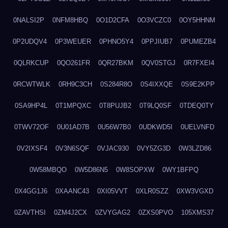
0NALSI2P
0NFM8HBQ
0O1D2CFA
0O3VCZC0
0OY5HHNM
0P2UDQV4
0P3WEUER
0PHNO5Y4
0PPJIUB7
0PUMEZB4
0QLRKCUP
0QO261FR
0QR27BKM
0QV0STGJ
0R7FXEI4
0RCWTWLK
0RH9C3CH
0S284R8O
0S4IXXQE
0S9E2KPP
0SA9HP4L
0T1MPQXC
0T8PUJB2
0T9LQ0SF
0TDEQ0TY
0TWV72OF
0U01AD7B
0U56W7B0
0UDKWD5I
0UELVNFD
0V2IXSF4
0V3N6SQF
0VJAC930
0VY5ZG3D
0W3LZD86
0W58MBQO
0W5D86N5
0W8SOPXW
0WY1BFPQ
0X4GG1J6
0XAANC43
0XI05VVT
0XLR0SZZ
0XW3VGXD
0ZAVTHSI
0ZM4J2CX
0ZVYGAG2
0ZXS0PVO
105XMS37