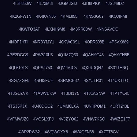
4I5H850W
4IL73M3I
4JGM8GIJ
4JH8IPKK
4JS349D2
4K2GFW1N
4K4KVN36
4KML855I
4KNS3G0Y
4KQJIFMI
4KWTO3AT
4LXNH9M8
4M8RR8DW
4NNSAVOG
4NOFJHTI
4NRBYMY1
4O9WC0SL
4ORR508B
4P5VX889
4PE2DGG9
4PW810LS
4Q1M7Q60
4QAHYG43
4QHYCH8B
4QL610TS
4QRSJ753
4QVTMIC5
4QXRDQN7
4S31TENQ
4SGZZGF9
4SHI3FUE
4SRMCB32
4SYJTR01
4T4UXTTO
4T8GUZVK
4TAWVEKW
4TBBI1Y5
4TJ1ASNW
4TPTYC45
4TSJ6PJX
4U48QGQ2
4UMM8LXA
4UNHPQM1
4URT243L
4VFMWJZ0
4VGSLXPJ
4VJZYO02
4VNW7KSQ
4W6ZE1F7
4WP2PW82
4WQWQXX8
4WXQZN38
4X7TT8GV