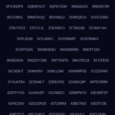
3PX3NDPK
3QBNPSU7
3QPKYD3H
3R660UUO
3R8OBY8R
3RJJOB51
3RM5TAUQ
3RV0N612
3SRBQEDJ
3SXFZOBA
3TBVTN7Z
3TFI7CJL
3TKFBN73
3TTB618D
3TVMVY4A
3VPL82H9
3VS14DKC
3VX5WW8T
3VXFRWKX
3VZRTGEK
3W3MHD4O
3WAD8W9N
3WDTF1N3
3WI8G8SN
3WQDYCWK
3WTTA97N
3WU70G19
3X71FE60
3XC4DIU7
3XMIH0VI
3XMLLD4K
3XWW9P5D
3Y2Z2FMH
3YXUATB4
3Z3344KT
3ZBBJF82
3ZUNKQ9P
40PEO5RM
418TPYOG
41A6AQPI
41CR68ZC
428MPM7O
42EW9PZP
42HIOZNV
42QOZROE
437L5RRA
43BE766X
43EEF23E
43IP3TZ3
43OJ1AEY
43SSFXBJ
43U16JLC
43XY7A9N