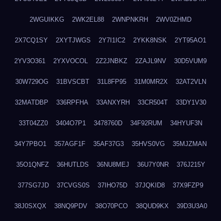
2WGUIKKG
2WK2EL88
2WNPNKRH
2WV0ZHMD
2X7CQ1SY
2XYTJWGS
2Y7I1IC2
2YKK8NSK
2YT95AO1
2YV3O361
2YXVOCOL
2Z2JNBKZ
2ZAJL9NV
30D5VUM9
30W729OG
31BVSCBT
31L8FP95
31M0MR2X
32AT2VLN
32MATDBP
336RPFHA
33ANXYRH
33CR504T
33DY1V30
33T04ZZ0
3404O7P1
3478760D
34F92RUM
34HYUF3N
34Y7PBO1
357AGF1F
35AF37G3
35HVS0VG
35MJZMAN
35O1QNFZ
36HUTLDS
36NU8MEJ
36U7Y0NR
376J215Y
377SG7JD
37CVGS0S
37IHO75D
37JQKID8
37X9FZP9
38J0SXQX
38NQ9PDV
38O70PCO
38QUD9KX
39D3U3A0