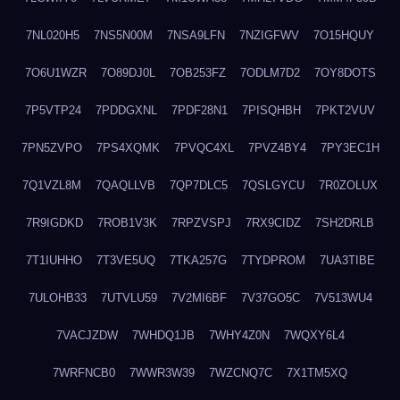
7NL020H5
7NS5N00M
7NSA9LFN
7NZIGFWV
7O15HQUY
7O6U1WZR
7O89DJ0L
7OB253FZ
7ODLM7D2
7OY8DOTS
7P5VTP24
7PDDGXNL
7PDF28N1
7PISQHBH
7PKT2VUV
7PN5ZVPO
7PS4XQMK
7PVQC4XL
7PVZ4BY4
7PY3EC1H
7Q1VZL8M
7QAQLLVB
7QP7DLC5
7QSLGYCU
7R0ZOLUX
7R9IGDKD
7ROB1V3K
7RPZVSPJ
7RX9CIDZ
7SH2DRLB
7T1IUHHO
7T3VE5UQ
7TKA257G
7TYDPROM
7UA3TIBE
7ULOHB33
7UTVLU59
7V2MI6BF
7V37GO5C
7V513WU4
7VACJZDW
7WHDQ1JB
7WHY4Z0N
7WQXY6L4
7WRFNCB0
7WWR3W39
7WZCNQ7C
7X1TM5XQ