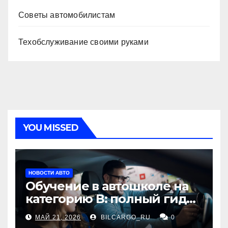
Советы автомобилистам
Техобслуживание своими руками
YOU MISSED
НОВОСТИ АВТО
Обучение в автошколе на
категорию В: полный гид
для будущих водителей
МАЙ 21, 2026
BILCARGO_RU
0