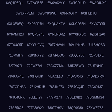
6VQ1DZQ1
6VZACB5E
6W0V02MY
6W1CRLU0
6WAOIUX0
6WJXFPEM
6WSY8NWU
6XFR4OTY
6XIHLDTU
6XL3E0EQ
6XP30R7N
6XQUAXFV
6XUCD56H
6XVXTC5I
6Y6PMH2U
6YQP5Y4L
6YR8PDRZ
6YY0PXBC
6ZISH1A0
6ZT4UC5F
6ZYCUFVQ
70T7NVVN
70V1YKH3
711BHOSD
713M5IHY
718NNXY2
71H5RDOO
71UQJY58
725P81XE
727P972L
72FW37AL
73CXZZM4
73IDZEWO
73UTNHIP
73VKAF4E
740HGIUK
745ACL1O
74DPJX4S
74DVDXRM
74FGRN3A
7612HD1B
7651K273
76BJGQ4F
76G4013Z
76HU4CRK
76LLJI2Y
7777M27H
77BED9B2
77BGMMG4
77S55623
77TABW20
780FZHSV
78Q29S80
78XWEZ88