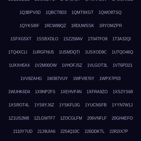
1Q3BPV0D
1QBCT8D3
1QMT9XGT
1QWO8TSQ
1QYKS8IF
1RCW99QZ
1RDUWSSK
1RYOMZPR
1SFXG5XT
1SSBXDLO
1SZ258AV
1T04TFO9
1T3A32QI
1TQ4XCLI
1URGFNU5
1USMDQTI
1USXOD9C
1UTQO46Q
1UXXH5X4
1V2M00OW
1VHOFJ5Z
1VLGOT3L
1VT6PD21
1VV8ZAHG
1W387VUY
1WFVB76Y
1WPX7P03
1WUHK6D4
1X9NP2FS
1XEHVF4N
1XFRA9ZO
1XS2YS68
1XSROT4L
1YS8YJ6Z
1YSKFL0G
1YUCNSFB
1YYN7W1J
1Z1US2M8
1ZLGWTF7
1ZOCGLFM
206VNFLF
20GH4EFO
2110Y7UD
21J9UIA6
2254Q10C
226DDKTL
22R2IX7P