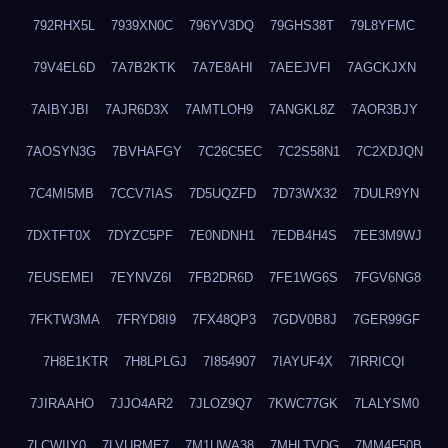
792RHX5L
7939XN0C
796YV3DQ
79GHS38T
79L8YFMC
79V4EL6D
7A7B2KTK
7A7E8AHI
7AEEJVFI
7AGCKJXN
7AIBYJBI
7AJR6D3X
7AMTLOH9
7ANGKL8Z
7AOR3BJY
7AOSYN3G
7BVHAFGY
7C26C5EC
7C2S58N1
7C2XDJQN
7C4MI5MB
7CCV7IAS
7D5UQZFD
7D73WX32
7DULR9YN
7DXTFT0X
7DYZC5PF
7E0NDNH1
7EDB4H4S
7EE3M9WJ
7EUSEMEI
7EYNVZ6I
7FB2DR6D
7FE1WG6S
7FGV6NG8
7FKTW3MA
7FRYD8I9
7FX48QP3
7GDV0B8J
7GER99GF
7H8E1KTR
7H8LPLGJ
7I854907
7IAYUF4X
7IRRICQI
7JIRAAHO
7JJO4AR2
7JLOZ9Q7
7KWC77GK
7LALYSM0
7LCWIIY0
7LVURME7
7M1UWA38
7MHLTVDG
7MM4F50B