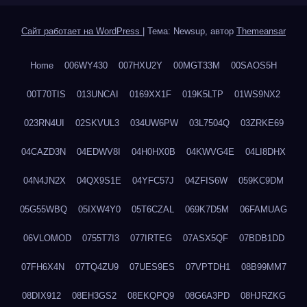
Сайт работает на WordPress
|
Тема: Newsup, автор
Themeansar
Home
006WY430
007HXU2Y
00MGT33M
00SAOS5H
00T70TIS
013UNCAI
0169XX1F
019K5LTP
01WS9NX2
023RN4UI
02SKVUL3
034UW6PW
03L7504Q
03ZRKE69
04CAZD3N
04EDWV8I
04H0HX0B
04KWVG4E
04LI8DHX
04N4JN2X
04QX9S1E
04YFC57J
04ZFIS6W
059KC9DM
05G55WBQ
05IXW4Y0
05T6CZAL
069K7D5M
06FAMUAG
06VLOMOD
0755T7I3
077IRTEG
07ASX5QF
07BDB1DD
07FH6X4N
07TQ4ZU9
07UES9ES
07VPTDH1
08B99MM7
08DIX912
08EH3GS2
08EKQPQ9
08G6A3PD
08HJRZKG