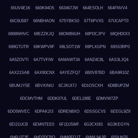
65UV4E1K
660K94O5
663467JW
664ESOLH
664FNVV4
66C6U597
66NBHAON
675YBKS0
67T6PVX5
67UCAPT0
6899WHVC
68EZZKJQ
68OMB6UH
68PDCJPV
68QHDOI3
699GTUTR
69KWPV8F
69LSOT1W
69PLXGPN
69S53RP0
6A5ZOVTI
6A7TVFIW
6AMAWT34
6ANZ4C8L
6AS3LJQ4
6AX21SAB
6AX80CNX
6AYEZFQ7
6B0V87BD
6BA9R10Z
6BUMJY5E
6BVXINIU
6CJKUI7J
6D1OSCXH
6D8BUPZM
6DCMVTHM
6DDK07UL
6DEL198E
6DMVW7ZP
6DO5WVEC
6DPAK2I3
6DREN8XO
6DSSGCV5
6EEGL9Z9
6EI21UCB
6EMNTEE0
6F1DJ5WF
6G3CXI93
6G3KEGYN
6H6L0Z3E
6HD2DCBO
6HM0FQJT
6HWL9A3P
6I5IUH76