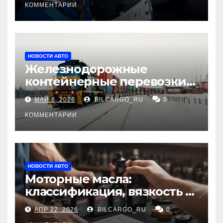
КОММЕНТАРИИ
НОВОСТИ АВТО
Железнодорожные
контейнерные перевозки
из Китая в Россию:
МАЙ 6, 2026
BILCARGO_RU
0
маршруты, сроки и
требования
КОММЕНТАРИИ
НОВОСТИ АВТО
Моторные масла:
классификация, вязкость и
рекомендации по выбору
АПР 22, 2026
BILCARGO_RU
0
для различных типов