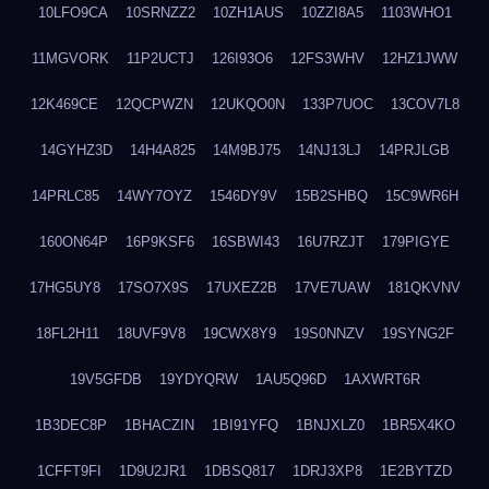
10LFO9CA
10SRNZZ2
10ZH1AUS
10ZZI8A5
1103WHO1
11MGVORK
11P2UCTJ
126I93O6
12FS3WHV
12HZ1JWW
12K469CE
12QCPWZN
12UKQO0N
133P7UOC
13COV7L8
14GYHZ3D
14H4A825
14M9BJ75
14NJ13LJ
14PRJLGB
14PRLC85
14WY7OYZ
1546DY9V
15B2SHBQ
15C9WR6H
160ON64P
16P9KSF6
16SBWI43
16U7RZJT
179PIGYE
17HG5UY8
17SO7X9S
17UXEZ2B
17VE7UAW
181QKVNV
18FL2H11
18UVF9V8
19CWX8Y9
19S0NNZV
19SYNG2F
19V5GFDB
19YDYQRW
1AU5Q96D
1AXWRT6R
1B3DEC8P
1BHACZIN
1BI91YFQ
1BNJXLZ0
1BR5X4KO
1CFFT9FI
1D9U2JR1
1DBSQ817
1DRJ3XP8
1E2BYTZD