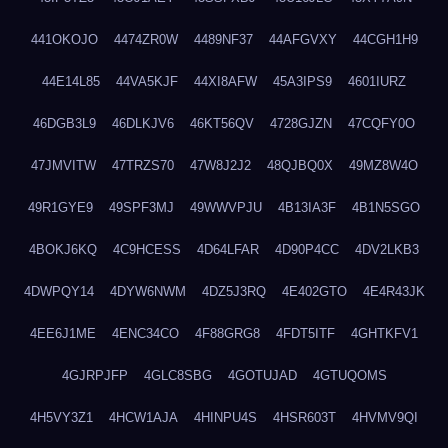
441OKOJO
4474ZR0W
4489NF37
44AFGVXY
44CGH1H9
44E14L85
44VA5KJF
44XI8AFW
45A3IPS9
4601IURZ
46DGB3L9
46DLKJV6
46KT56QV
4728GJZN
47CQFY0O
47JMVITW
47TRZS70
47W8J2J2
48QJBQ0X
49MZ8W4O
49R1GYE9
49SPF3MJ
49WWVPJU
4B13IA3F
4B1N5SGO
4BOKJ6KQ
4C9HCESS
4D64LFAR
4D90P4CC
4DV2LKB3
4DWPQY14
4DYW6NWM
4DZ5J3RQ
4E402GTO
4E4R43JK
4EE6J1ME
4ENC34CO
4F88GRG8
4FDT5ITF
4GHTKFV1
4GJRPJFP
4GLC8SBG
4GOTUJAD
4GTUQOMS
4H5VY3Z1
4HCW1AJA
4HINPU4S
4HSR603T
4HVMV9QI