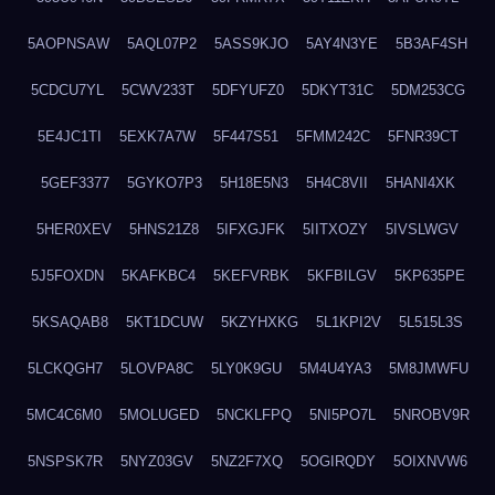
5AOPNSAW
5AQL07P2
5ASS9KJO
5AY4N3YE
5B3AF4SH
5CDCU7YL
5CWV233T
5DFYUFZ0
5DKYT31C
5DM253CG
5E4JC1TI
5EXK7A7W
5F447S51
5FMM242C
5FNR39CT
5GEF3377
5GYKO7P3
5H18E5N3
5H4C8VII
5HANI4XK
5HER0XEV
5HNS21Z8
5IFXGJFK
5IITXOZY
5IVSLWGV
5J5FOXDN
5KAFKBC4
5KEFVRBK
5KFBILGV
5KP635PE
5KSAQAB8
5KT1DCUW
5KZYHXKG
5L1KPI2V
5L515L3S
5LCKQGH7
5LOVPA8C
5LY0K9GU
5M4U4YA3
5M8JMWFU
5MC4C6M0
5MOLUGED
5NCKLFPQ
5NI5PO7L
5NROBV9R
5NSPSK7R
5NYZ03GV
5NZ2F7XQ
5OGIRQDY
5OIXNVW6