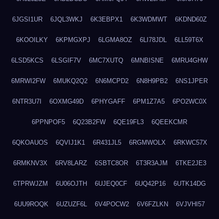
6JGSI1UR
6JQL3WKJ
6K3EBPX1
6K3WDMWT
6KDND60Z
6KOOILKY
6KPMGXPJ
6LGMA8OZ
6LI78JDL
6LL59T6X
6LSD5KCS
6LSGIF7V
6MC7XUTQ
6MNBISNE
6MRU4GHW
6MRWI2FW
6MUKQ2Q2
6N6MCPD2
6N8H9PB2
6NS1JPER
6NTR3U7I
6OXMG49D
6PHYGAFF
6PM1Z7A5
6PO2WC0X
6PPNPOF5
6Q23B2FW
6QE19FL3
6QEEKCMR
6QKOAUOS
6QVIJ1K1
6R431JL5
6RGMWOLX
6RKWC57X
6RMKNV3X
6RV8LARZ
6SBTC8OR
6T3R3AJM
6TKE2JE3
6TPRWJZM
6U06OJTH
6UJEQ0CF
6UQ42P16
6UTK14DG
6UU9ROQK
6UZUZF6L
6V4POCW2
6V6FZLKN
6VJVHI57