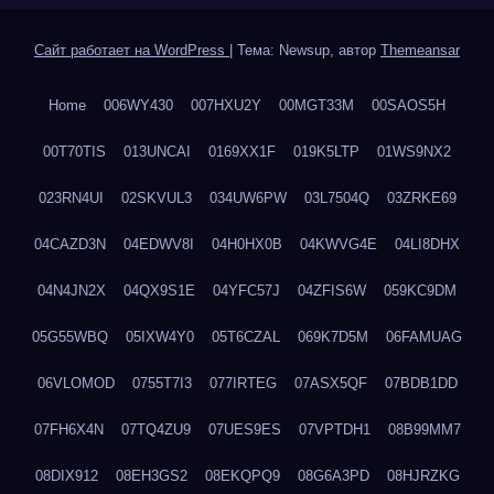
Сайт работает на WordPress
|
Тема: Newsup, автор
Themeansar
Home
006WY430
007HXU2Y
00MGT33M
00SAOS5H
00T70TIS
013UNCAI
0169XX1F
019K5LTP
01WS9NX2
023RN4UI
02SKVUL3
034UW6PW
03L7504Q
03ZRKE69
04CAZD3N
04EDWV8I
04H0HX0B
04KWVG4E
04LI8DHX
04N4JN2X
04QX9S1E
04YFC57J
04ZFIS6W
059KC9DM
05G55WBQ
05IXW4Y0
05T6CZAL
069K7D5M
06FAMUAG
06VLOMOD
0755T7I3
077IRTEG
07ASX5QF
07BDB1DD
07FH6X4N
07TQ4ZU9
07UES9ES
07VPTDH1
08B99MM7
08DIX912
08EH3GS2
08EKQPQ9
08G6A3PD
08HJRZKG