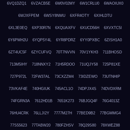
6VQ1DZQ1
6VZACB5E
6W0V02MY
6W1CRLU0
6WAOIUX0
6WJXFPEM
6WSY8NWU
6XFR4OTY
6XIHLDTU
6XL3E0EQ
6XP30R7N
6XQUAXFV
6XUCD56H
6XVXTC5I
6Y6PMH2U
6YQP5Y4L
6YR8PDRZ
6YY0PXBC
6ZISH1A0
6ZT4UC5F
6ZYCUFVQ
70T7NVVN
70V1YKH3
711BHOSD
713M5IHY
718NNXY2
71H5RDOO
71UQJY58
725P81XE
727P972L
72FW37AL
73CXZZM4
73IDZEWO
73UTNHIP
73VKAF4E
740HGIUK
745ACL1O
74DPJX4S
74DVDXRM
74FGRN3A
7612HD1B
7651K273
76BJGQ4F
76G4013Z
76HU4CRK
76LLJI2Y
7777M27H
77BED9B2
77BGMMG4
77S55623
77TABW20
780FZHSV
78Q29S80
78XWEZ88