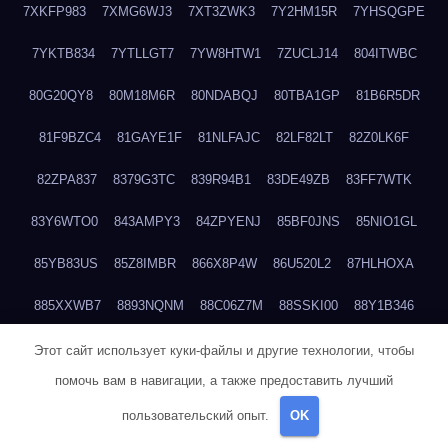
7XKFP983
7XMG6WJ3
7XT3ZWK3
7Y2HM15R
7YHSQGPE
7YKTB834
7YTLLGT7
7YW8HTW1
7ZUCLJ14
804ITWBC
80G20QY8
80M18M6R
80NDABQJ
80TBA1GP
81B6R5DR
81F9BZC4
81GAYE1F
81NLFAJC
82LF82LT
82Z0LK6F
82ZPA837
8379G3TC
839R94B1
83DE49ZB
83FF7WTK
83Y6WTO0
843AMPY3
84ZPYENJ
85BF0JNS
85NIO1GL
85YB83US
85Z8IMBR
866X8P4W
86U520L2
87HLHOXA
885XXWB7
8893NQNM
88C06Z7M
88SSKI00
88Y1B346
88ZYQON6
88ZZ29JA
895NL72T
89WVKQCH
8A6B5EEP
Этот сайт использует куки-файлы и другие технологии, чтобы
помочь вам в навигации, а также предоставить лучший
8BBJWQMN
8BJPIIGO
8BSWANL0
8BVB056I
8BZT9YKF
пользовательский опыт.
OK
8BZZZWSD
8C2C6QL5
8C6H1X9Q
8CEG9O6P
8CFDQ2M4