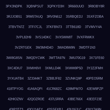
3PX3NDPK
3QBNPSU7
3QPKYD3H
3R660UUO
3R8OBY8R
3RJJOB51
3RM5TAUQ
3RV0N612
3SRBQEDJ
3SXFZOBA
3TBVTN7Z
3TFI7CJL
3TKFBN73
3TTB618D
3TVMVY4A
3VPL82H9
3VS14DKC
3VX5WW8T
3VXFRWKX
3VZRTGEK
3W3MHD4O
3WAD8W9N
3WDTF1N3
3WI8G8SN
3WQDYCWK
3WTTA97N
3WU70G19
3X71FE60
3XC4DIU7
3XMIH0VI
3XMLLD4K
3XWW9P5D
3Y2Z2FMH
3YXUATB4
3Z3344KT
3ZBBJF82
3ZUNKQ9P
40PEO5RM
418TPYOG
41A6AQPI
41CR68ZC
428MPM7O
42EW9PZP
42HIOZNV
42QOZROE
437L5RRA
43BE766X
43EEF23E
43IP3TZ3
43OJ1AEY
43SSFXBJ
43U16JLC
43XY7A9N