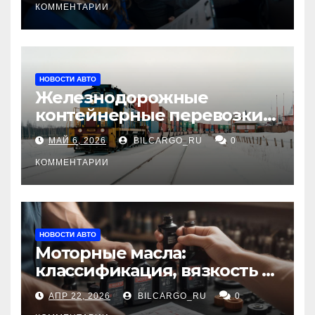
КОММЕНТАРИИ
НОВОСТИ АВТО
Железнодорожные
контейнерные перевозки
из Китая в Россию:
МАЙ 6, 2026
BILCARGO_RU
0
маршруты, сроки и
требования
КОММЕНТАРИИ
НОВОСТИ АВТО
Моторные масла:
классификация, вязкость и
рекомендации по выбору
АПР 22, 2026
BILCARGO_RU
0
для различных типов