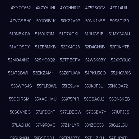
4XYOT662
4XZYAUHI
4YQHH612
4Z52SO0V
4ZP14UIL
4ZVGSBH0
50JO9B1K
50KZ2V9P
50NNJN5E
50S8F1Z0
510NBX1W
5160U7JM
51D7XGKL
51JUGSIB
51MY24WU
51VJOSDY
51ZE8MKB
522X4O28
52D4GH9B
52FJKYTB
52MOA4HC
52SYO0Q2
52TPECFV
52W5K0BY
52XXY91Q
53ATDBWI
53EKZAMH
53Z8FUAW
54PKU5CO
551HGV0S
553WPS4S
55FLR3W1
55IE9L4V
55JKJF3L
55NCOA72
55QDIRSM
55XAQHMU
56975PIR
56GSA0U2
56QN3KEB
56SCV4BG
571FDQ4T
5771DEGW
57G6BV7Y
57IUFJJS
57LA2HJ6
57N9R0VG
57Z141YR
584ZQC53
58G12L5U
595U946N
59BSESDJ
59FRMR7X
59T11ZKH
5AFUR9TL