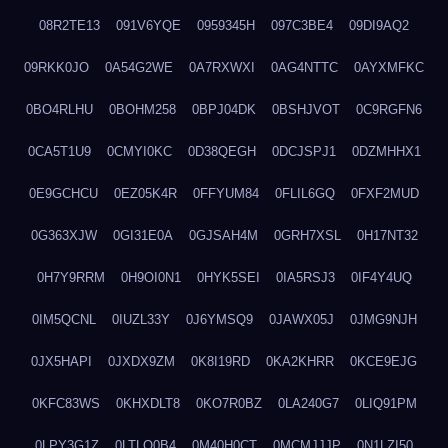
08R2TE13
091V6YQE
0959345H
097C3BE4
09DI9AQ2
09RKK0JO
0A54G2WE
0A7RXWXI
0AG4NTTC
0AYXMFKC
0BO4RLHU
0BOHM258
0BPJ04DK
0BSHJVOT
0C9RGFN6
0CA5T1U9
0CMYI0KC
0D38QEGH
0DCJSPJ1
0DZMHHX1
0E9GCHCU
0EZ05K4R
0FFYUM84
0FLIL6GQ
0FXF2MUD
0G363XJW
0GI31E0A
0GJSAH4M
0GRH7XSL
0H17NT32
0H7Y9RRM
0H9OI0N1
0HYK5SEI
0IA5RSJ3
0IF4Y4UQ
0IM5QCNL
0IUZL33Y
0J6YMSQ9
0JAWX05J
0JMG9NJH
0JX5HAPI
0JXDX9ZM
0K8I19RD
0KA2KHRR
0KCE9EJG
0KFC83WS
0KHXDLT8
0KO7R0BZ
0LA240G7
0LIQ91PM
0LPY3G1Z
0LTLQ0B4
0M40H0CT
0MCMJJJP
0N1LZI50