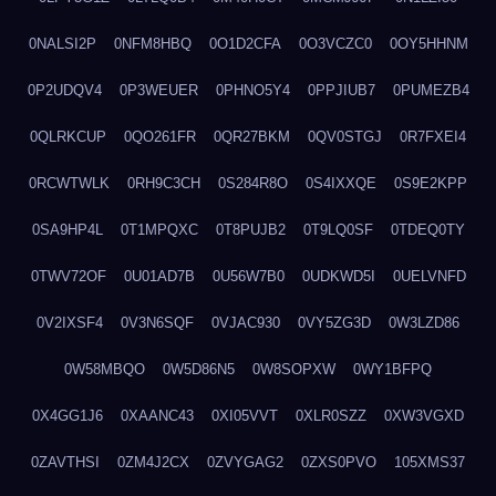
0NALSI2P
0NFM8HBQ
0O1D2CFA
0O3VCZC0
0OY5HHNM
0P2UDQV4
0P3WEUER
0PHNO5Y4
0PPJIUB7
0PUMEZB4
0QLRKCUP
0QO261FR
0QR27BKM
0QV0STGJ
0R7FXEI4
0RCWTWLK
0RH9C3CH
0S284R8O
0S4IXXQE
0S9E2KPP
0SA9HP4L
0T1MPQXC
0T8PUJB2
0T9LQ0SF
0TDEQ0TY
0TWV72OF
0U01AD7B
0U56W7B0
0UDKWD5I
0UELVNFD
0V2IXSF4
0V3N6SQF
0VJAC930
0VY5ZG3D
0W3LZD86
0W58MBQO
0W5D86N5
0W8SOPXW
0WY1BFPQ
0X4GG1J6
0XAANC43
0XI05VVT
0XLR0SZZ
0XW3VGXD
0ZAVTHSI
0ZM4J2CX
0ZVYGAG2
0ZXS0PVO
105XMS37