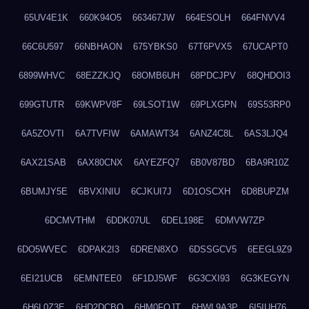
65UV4E1K
660K94O5
663467JW
664ESOLH
664FNVV4
66C6U597
66NBHAON
675YBKS0
67T6PVX5
67UCAPT0
6899WHVC
68EZZKJQ
68OMB6UH
68PDCJPV
68QHDOI3
699GTUTR
69KWPV8F
69LSOT1W
69PLXGPN
69S53RP0
6A5ZOVTI
6A7TVFIW
6AMAWT34
6ANZ4C8L
6AS3LJQ4
6AX21SAB
6AX80CNX
6AYEZFQ7
6B0V87BD
6BA9R10Z
6BUMJY5E
6BVXINIU
6CJKUI7J
6D1OSCXH
6D8BUPZM
6DCMVTHM
6DDK07UL
6DEL198E
6DMVW7ZP
6DO5WVEC
6DPAK2I3
6DREN8XO
6DSSGCV5
6EEGL9Z9
6EI21UCB
6EMNTEE0
6F1DJ5WF
6G3CXI93
6G3KEGYN
6H6L0Z3E
6HD2DCBO
6HM0FQJT
6HWL9A3P
6I5IUH76