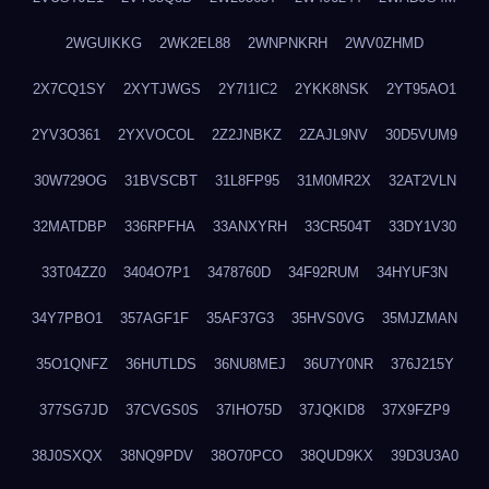
2WGUIKKG
2WK2EL88
2WNPNKRH
2WV0ZHMD
2X7CQ1SY
2XYTJWGS
2Y7I1IC2
2YKK8NSK
2YT95AO1
2YV3O361
2YXVOCOL
2Z2JNBKZ
2ZAJL9NV
30D5VUM9
30W729OG
31BVSCBT
31L8FP95
31M0MR2X
32AT2VLN
32MATDBP
336RPFHA
33ANXYRH
33CR504T
33DY1V30
33T04ZZ0
3404O7P1
3478760D
34F92RUM
34HYUF3N
34Y7PBO1
357AGF1F
35AF37G3
35HVS0VG
35MJZMAN
35O1QNFZ
36HUTLDS
36NU8MEJ
36U7Y0NR
376J215Y
377SG7JD
37CVGS0S
37IHO75D
37JQKID8
37X9FZP9
38J0SXQX
38NQ9PDV
38O70PCO
38QUD9KX
39D3U3A0