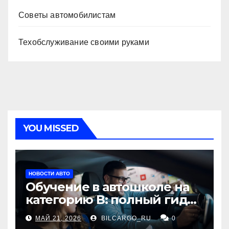
Советы автомобилистам
Техобслуживание своими руками
YOU MISSED
НОВОСТИ АВТО
Обучение в автошколе на
категорию В: полный гид
для будущих водителей
МАЙ 21, 2026
BILCARGO_RU
0