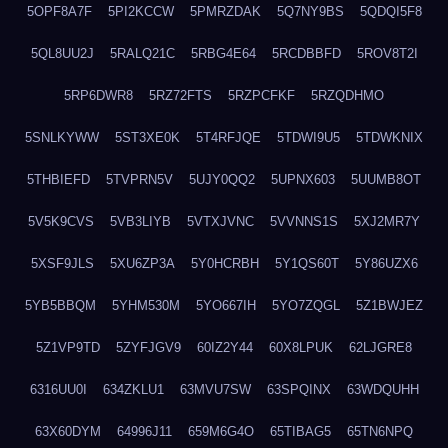
5OPF8A7F
5PI2KCCW
5PMRZDAK
5Q7NY9BS
5QDQI5F8
5QL8UU2J
5RALQ21C
5RBG4E64
5RCDBBFD
5ROV8T2I
5RP6DWR8
5RZ72FTS
5RZPCFKF
5RZQDHMO
5SNLKYWW
5ST3XE0K
5T4RFJQE
5TDWI9U5
5TDWKNIX
5THBIEFD
5TVPRN5V
5UJY0QQ2
5UPNX603
5UUMB8OT
5V5K9CVS
5VB3LIYB
5VTXJVNC
5VVNNS1S
5XJ2MR7Y
5XSF9JLS
5XU6ZP3A
5Y0HCRBH
5Y1QS60T
5Y86UZX6
5YB5BBQM
5YHM530M
5YO667IH
5YO7ZQGL
5Z1BWJEZ
5Z1VP9TD
5ZYFJGV9
60IZ2Y44
60X8LPUK
62LJGRE8
6316UU0I
634ZKLU1
63MVU7SW
63SPQINX
63WDQUHH
63X60DYM
64996J11
659M6G4O
65TIBAG5
65TN6NPQ