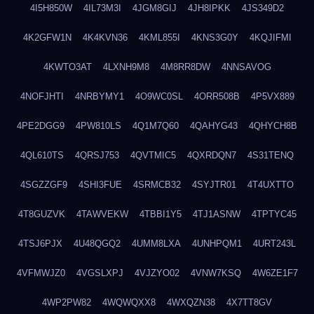
4I5H850W
4IL73M3I
4JGM8GIJ
4JH8IPKK
4JS349D2
4K2GFW1N
4K4KVN36
4KML855I
4KNS3G0Y
4KQJIFMI
4KWTO3AT
4LXNH9M8
4M8RR8DW
4NNSAVOG
4NOFJHTI
4NRBYMY1
4O9WC0SL
4ORR508B
4P5VX889
4PE2DGG9
4PW810LS
4Q1M7Q60
4QAHYG43
4QHYCH8B
4QL610TS
4QRSJ753
4QVTMIC5
4QXRDQN7
4S31TENQ
4SGZZGF9
4SHI3FUE
4SRMCB32
4SYJTR01
4T4UXTTO
4T8GUZVK
4TAWVEKW
4TBBI1Y5
4TJ1ASNW
4TPTYC45
4TSJ6PJX
4U48QGQ2
4UMM8LXA
4UNHPQM1
4URT243L
4VFMWJZ0
4VGSLXPJ
4VJZYO02
4VNW7KSQ
4W6ZE1F7
4WP2PW82
4WQWQXX8
4WXQZN38
4X7TT8GV