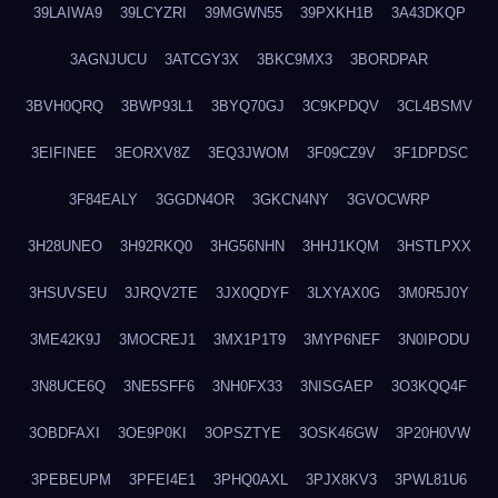
39LAIWA9
39LCYZRI
39MGWN55
39PXKH1B
3A43DKQP
3AGNJUCU
3ATCGY3X
3BKC9MX3
3BORDPAR
3BVH0QRQ
3BWP93L1
3BYQ70GJ
3C9KPDQV
3CL4BSMV
3EIFINEE
3EORXV8Z
3EQ3JWOM
3F09CZ9V
3F1DPDSC
3F84EALY
3GGDN4OR
3GKCN4NY
3GVOCWRP
3H28UNEO
3H92RKQ0
3HG56NHN
3HHJ1KQM
3HSTLPXX
3HSUVSEU
3JRQV2TE
3JX0QDYF
3LXYAX0G
3M0R5J0Y
3ME42K9J
3MOCREJ1
3MX1P1T9
3MYP6NEF
3N0IPODU
3N8UCE6Q
3NE5SFF6
3NH0FX33
3NISGAEP
3O3KQQ4F
3OBDFAXI
3OE9P0KI
3OPSZTYE
3OSK46GW
3P20H0VW
3PEBEUPM
3PFEI4E1
3PHQ0AXL
3PJX8KV3
3PWL81U6