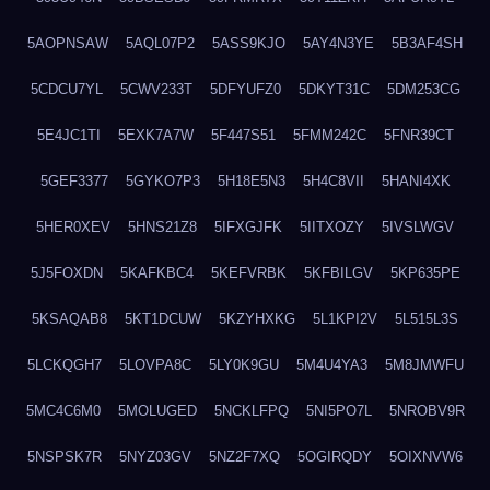
5AOPNSAW
5AQL07P2
5ASS9KJO
5AY4N3YE
5B3AF4SH
5CDCU7YL
5CWV233T
5DFYUFZ0
5DKYT31C
5DM253CG
5E4JC1TI
5EXK7A7W
5F447S51
5FMM242C
5FNR39CT
5GEF3377
5GYKO7P3
5H18E5N3
5H4C8VII
5HANI4XK
5HER0XEV
5HNS21Z8
5IFXGJFK
5IITXOZY
5IVSLWGV
5J5FOXDN
5KAFKBC4
5KEFVRBK
5KFBILGV
5KP635PE
5KSAQAB8
5KT1DCUW
5KZYHXKG
5L1KPI2V
5L515L3S
5LCKQGH7
5LOVPA8C
5LY0K9GU
5M4U4YA3
5M8JMWFU
5MC4C6M0
5MOLUGED
5NCKLFPQ
5NI5PO7L
5NROBV9R
5NSPSK7R
5NYZ03GV
5NZ2F7XQ
5OGIRQDY
5OIXNVW6