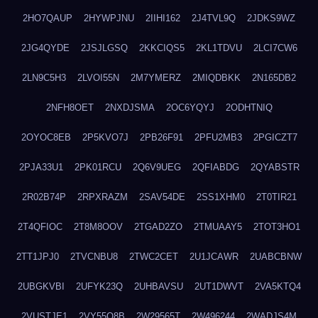
2HO7QAUP
2HYWPJNU
2IIHI162
2J4TVL9Q
2JDKS9WZ
2JG4QYDE
2JSJLGSQ
2KKCIQS5
2KL1TDVU
2LCI7CW6
2LN9C5H3
2LVOI55N
2M7YMERZ
2MIQDBKK
2N165DB2
2NFH8OET
2NXDJSMA
2OC6YQYJ
2ODHTNIQ
2OYOC8EB
2P5KVO7J
2PB26F91
2PFU2MB3
2PGICZT7
2PJA33U1
2PK01RCU
2Q6V9UEG
2QFIABDG
2QYABSTR
2R02B74P
2RPXRAZM
2SAV54DE
2SS1XHM0
2T0TIR21
2T4QFIOC
2T8M8OOV
2TGAD2ZO
2TMUAAY5
2TOT3HO1
2TT1JPJ0
2TVCNBU8
2TWC2CET
2U1JCAWR
2UABCBNW
2UBGKVBI
2UFYK23Q
2UHBAVSU
2UT1DWVT
2VA5KTQ4
2VUSTJE1
2VY55Q8B
2W29565T
2W496244
2WADJS4M