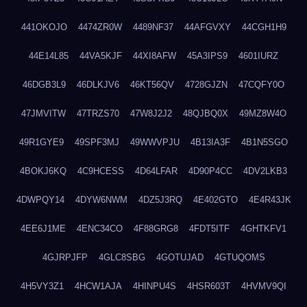
441OKOJO
4474ZR0W
4489NF37
44AFGVXY
44CGH1H9
44E14L85
44VA5KJF
44XI8AFW
45A3IPS9
4601IURZ
46DGB3L9
46DLKJV6
46KT56QV
4728GJZN
47CQFY0O
47JMVITW
47TRZS70
47W8J2J2
48QJBQ0X
49MZ8W4O
49R1GYE9
49SPF3MJ
49WWVPJU
4B13IA3F
4B1N5SGO
4BOKJ6KQ
4C9HCESS
4D64LFAR
4D90P4CC
4DV2LKB3
4DWPQY14
4DYW6NWM
4DZ5J3RQ
4E402GTO
4E4R43JK
4EE6J1ME
4ENC34CO
4F88GRG8
4FDT5ITF
4GHTKFV1
4GJRPJFP
4GLC8SBG
4GOTUJAD
4GTUQOMS
4H5VY3Z1
4HCW1AJA
4HINPU4S
4HSR603T
4HVMV9QI