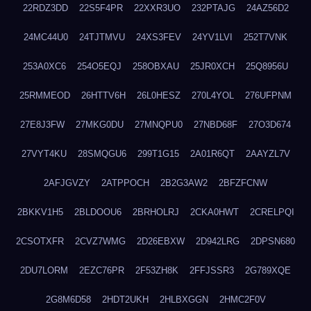
22RDZ3DD
22S5F4PR
22XXR3UO
232PTAJG
24AZ56D2
24MC44U0
24TJTMVU
24XS3FEV
24YV1LVI
252T7VNK
253A0XC6
254O5EQJ
258OBXAU
25JR0XCH
25Q8956U
25RMMEOD
26HTTV6H
26L0HESZ
270L4YOL
276UFPNM
27E8J3FW
27MKG0DU
27MNQPU0
27NBD68F
27O3D674
27VYT4KU
28SMQGU6
299T1G15
2A01R6QT
2AAYZL7V
2AFJGVZY
2ATPPOCH
2B2G3AW2
2BFZFCNW
2BKKV1H5
2BLDOOU6
2BRHOLRJ
2CKA0HWT
2CRELPQI
2CSOTXFR
2CVZ7WMG
2D26EBXW
2D942LRG
2DPSN680
2DU7LORM
2EZC76PR
2F53ZH8K
2FFJSSR3
2G789XQE
2G8M6D58
2HDT2UKH
2HLBXGGN
2HMC2F0V