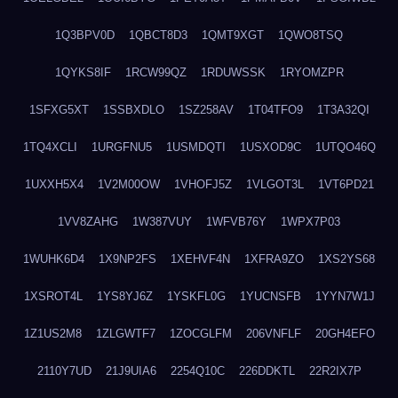
1Q3BPV0D
1QBCT8D3
1QMT9XGT
1QWO8TSQ
1QYKS8IF
1RCW99QZ
1RDUWSSK
1RYOMZPR
1SFXG5XT
1SSBXDLO
1SZ258AV
1T04TFO9
1T3A32QI
1TQ4XCLI
1URGFNU5
1USMDQTI
1USXOD9C
1UTQO46Q
1UXXH5X4
1V2M00OW
1VHOFJ5Z
1VLGOT3L
1VT6PD21
1VV8ZAHG
1W387VUY
1WFVB76Y
1WPX7P03
1WUHK6D4
1X9NP2FS
1XEHVF4N
1XFRA9ZO
1XS2YS68
1XSROT4L
1YS8YJ6Z
1YSKFL0G
1YUCNSFB
1YYN7W1J
1Z1US2M8
1ZLGWTF7
1ZOCGLFM
206VNFLF
20GH4EFO
2110Y7UD
21J9UIA6
2254Q10C
226DDKTL
22R2IX7P