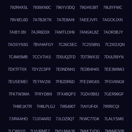
792RHX5L
7939XN0C
796YV3DQ
79GHS38T
79L8YFMC
79V4EL6D
7A7B2KTK
7A7E8AHI
7AEEJVFI
7AGCKJXN
7AIBYJBI
7AJR6D3X
7AMTLOH9
7ANGKL8Z
7AOR3BJY
7AOSYN3G
7BVHAFGY
7C26C5EC
7C2S58N1
7C2XDJQN
7C4MI5MB
7CCV7IAS
7D5UQZFD
7D73WX32
7DULR9YN
7DXTFT0X
7DYZC5PF
7E0NDNH1
7EDB4H4S
7EE3M9WJ
7EUSEMEI
7EYNVZ6I
7FB2DR6D
7FE1WG6S
7FGV6NG8
7FKTW3MA
7FRYD8I9
7FX48QP3
7GDV0B8J
7GER99GF
7H8E1KTR
7H8LPLGJ
7I854907
7IAYUF4X
7IRRICQI
7JIRAAHO
7JJO4AR2
7JLOZ9Q7
7KWC77GK
7LALYSM0
7LCWIIY0
7LVURME7
7M1UWA38
7MHLTVDG
7MM4F50B