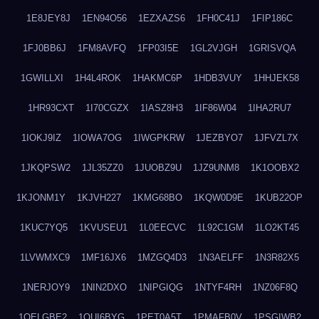
1E8JEY8J
1EN94O56
1EZXAZS6
1FH0C41J
1FIP186C
1FJ0BB6J
1FM8AVFQ
1FP03I5E
1GL2VJGH
1GRISVQA
1GWILLXI
1H4L4ROK
1HAKMC6P
1HDB3VUY
1HHJEK58
1HR93CXT
1I70CGZX
1IASZ8H3
1IF86W04
1IHA2RU7
1IOKJ9IZ
1IOWA7OG
1IWGPKRW
1JEZBYO7
1JFVZL7X
1JKQPSW2
1JL35ZZ0
1JUOBZ9U
1JZ9UNM8
1K1OOBX2
1KJONM1Y
1KJVH227
1KMG68BO
1KQW0D9E
1KUB22OP
1KUC7YQ5
1KVUSEU1
1L0EECVC
1L92C1GM
1LO2KT45
1LVWMXC9
1MF16JX6
1MZGQ4D3
1N3AELFF
1N3R82X5
1NERJOY9
1NIN2DXO
1NIPGIQG
1NTYF4RH
1NZ06F8Q
1OELGBE2
1OUI6BYG
1PET0A5T
1PMAFB0V
1PSGIWB2