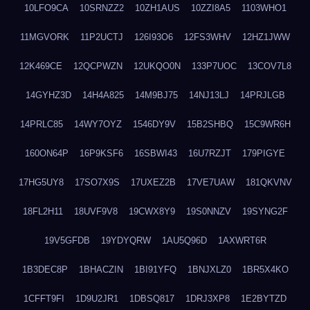
10LFO9CA
10SRNZZ2
10ZH1AUS
10ZZI8A5
1103WHO1
11MGVORK
11P2UCTJ
126I93O6
12FS3WHV
12HZ1JWW
12K469CE
12QCPWZN
12UKQO0N
133P7UOC
13COV7L8
14GYHZ3D
14H4A825
14M9BJ75
14NJ13LJ
14PRJLGB
14PRLC85
14WY7OYZ
1546DY9V
15B2SHBQ
15C9WR6H
160ON64P
16P9KSF6
16SBWI43
16U7RZJT
179PIGYE
17HG5UY8
17SO7X9S
17UXEZ2B
17VE7UAW
181QKVNV
18FL2H11
18UVF9V8
19CWX8Y9
19S0NNZV
19SYNG2F
19V5GFDB
19YDYQRW
1AU5Q96D
1AXWRT6R
1B3DEC8P
1BHACZIN
1BI91YFQ
1BNJXLZ0
1BR5X4KO
1CFFT9FI
1D9U2JR1
1DBSQ817
1DRJ3XP8
1E2BYTZD