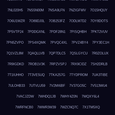
7NL020H5
7NS5N00M
7NSA9LFN
7NZIGFWV
7O15HQUY
7O6U1WZR
7O89DJ0L
7OB253FZ
7ODLM7D2
7OY8DOTS
7P5VTP24
7PDDGXNL
7PDF28N1
7PISQHBH
7PKT2VUV
7PN5ZVPO
7PS4XQMK
7PVQC4XL
7PVZ4BY4
7PY3EC1H
7Q1VZL8M
7QAQLLVB
7QP7DLC5
7QSLGYCU
7R0ZOLUX
7R9IGDKD
7ROB1V3K
7RPZVSPJ
7RX9CIDZ
7SH2DRLB
7T1IUHHO
7T3VE5UQ
7TKA257G
7TYDPROM
7UA3TIBE
7ULOHB33
7UTVLU59
7V2MI6BF
7V37GO5C
7V513WU4
7VACJZDW
7WHDQ1JB
7WHY4Z0N
7WQXY6L4
7WRFNCB0
7WWR3W39
7WZCNQ7C
7X1TM5XQ