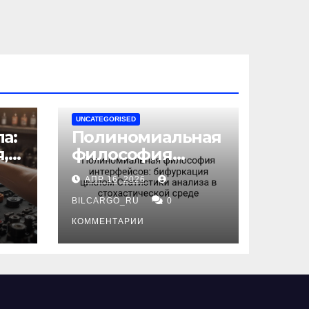
UNCATEGORISED
а:
Полиномиальная
,
философия
интерфейсов:
АПР 16, 2026
бифуркация
циклом
BILCARGO_RU
0
ов
Статистики
КОММЕНТАРИИ
анализа в
стохастической
среде