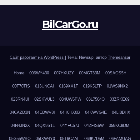
BilCarGo.ru
Сайт работает на WordPress
|
Тема: Newsup, автор
Themeansar
Home
006WY430
007HXU2Y
00MGT33M
00SAOS5H
00T70TIS
013UNCAI
0169XX1F
019K5LTP
01WS9NX2
023RN4UI
02SKVUL3
034UW6PW
03L7504Q
03ZRKE69
04CAZD3N
04EDWV8I
04H0HX0B
04KWVG4E
04LI8DHX
04N4JN2X
04QX9S1E
04YFC57J
04ZFIS6W
059KC9DM
05G55WBQ
05IXW4Y0
05T6CZAL
069K7D5M
06FAMUAG