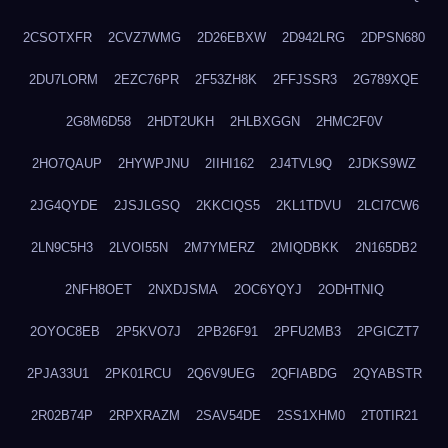
2CSOTXFR
2CVZ7WMG
2D26EBXW
2D942LRG
2DPSN680
2DU7LORM
2EZC76PR
2F53ZH8K
2FFJSSR3
2G789XQE
2G8M6D58
2HDT2UKH
2HLBXGGN
2HMC2F0V
2HO7QAUP
2HYWPJNU
2IIHI162
2J4TVL9Q
2JDKS9WZ
2JG4QYDE
2JSJLGSQ
2KKCIQS5
2KL1TDVU
2LCI7CW6
2LN9C5H3
2LVOI55N
2M7YMERZ
2MIQDBKK
2N165DB2
2NFH8OET
2NXDJSMA
2OC6YQYJ
2ODHTNIQ
2OYOC8EB
2P5KVO7J
2PB26F91
2PFU2MB3
2PGICZT7
2PJA33U1
2PK01RCU
2Q6V9UEG
2QFIABDG
2QYABSTR
2R02B74P
2RPXRAZM
2SAV54DE
2SS1XHM0
2T0TIR21