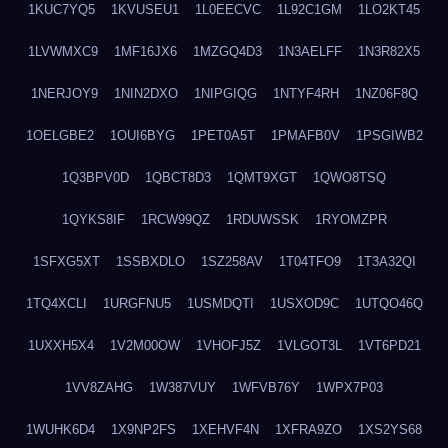
1KUC7YQ5
1KVUSEU1
1L0EECVC
1L92C1GM
1LO2KT45
1LVWMXC9
1MF16JX6
1MZGQ4D3
1N3AELFF
1N3R82X5
1NERJOY9
1NIN2DXO
1NIPGIQG
1NTYF4RH
1NZ06F8Q
1OELGBE2
1OUI6BYG
1PET0A5T
1PMAFB0V
1PSGIWB2
1Q3BPV0D
1QBCT8D3
1QMT9XGT
1QWO8TSQ
1QYKS8IF
1RCW99QZ
1RDUWSSK
1RYOMZPR
1SFXG5XT
1SSBXDLO
1SZ258AV
1T04TFO9
1T3A32QI
1TQ4XCLI
1URGFNU5
1USMDQTI
1USXOD9C
1UTQO46Q
1UXXH5X4
1V2M00OW
1VHOFJ5Z
1VLGOT3L
1VT6PD21
1VV8ZAHG
1W387VUY
1WFVB76Y
1WPX7P03
1WUHK6D4
1X9NP2FS
1XEHVF4N
1XFRA9ZO
1XS2YS68