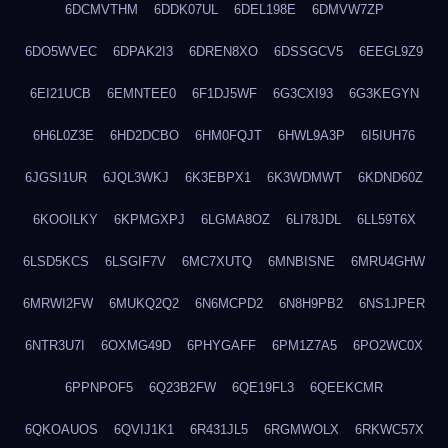
6DCMVTHM
6DDK07UL
6DEL198E
6DMVW7ZP
6DO5WVEC
6DPAK2I3
6DREN8XO
6DSSGCV5
6EEGL9Z9
6EI21UCB
6EMNTEE0
6F1DJ5WF
6G3CXI93
6G3KEGYN
6H6L0Z3E
6HD2DCBO
6HM0FQJT
6HWL9A3P
6I5IUH76
6JGSI1UR
6JQL3WKJ
6K3EBPX1
6K3WDMWT
6KDND60Z
6KOOILKY
6KPMGXPJ
6LGMA8OZ
6LI78JDL
6LL59T6X
6LSD5KCS
6LSGIF7V
6MC7XUTQ
6MNBISNE
6MRU4GHW
6MRWI2FW
6MUKQ2Q2
6N6MCPD2
6N8H9PB2
6NS1JPER
6NTR3U7I
6OXMG49D
6PHYGAFF
6PM1Z7A5
6PO2WC0X
6PPNPOF5
6Q23B2FW
6QE19FL3
6QEEKCMR
6QKOAUOS
6QVIJ1K1
6R431JL5
6RGMWOLX
6RKWC57X