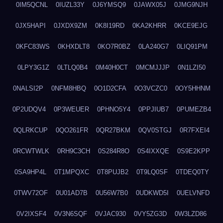
0IM5QCNL
0IUZL33Y
0J6YMSQ9
0JAWX05J
0JMG9NJH
0JX5HAPI
0JXDX9ZM
0K8I19RD
0KA2KHRR
0KCE9EJG
0KFC83WS
0KHXDLT8
0KO7R0BZ
0LA240G7
0LIQ91PM
0LPY3G1Z
0LTLQ0B4
0M40H0CT
0MCMJJJP
0N1LZI50
0NALSI2P
0NFM8HBQ
0O1D2CFA
0O3VCZC0
0OY5HHNM
0P2UDQV4
0P3WEUER
0PHNO5Y4
0PPJIUB7
0PUMEZB4
0QLRKCUP
0QO261FR
0QR27BKM
0QV0STGJ
0R7FXEI4
0RCWTWLK
0RH9C3CH
0S284R8O
0S4IXXQE
0S9E2KPP
0SA9HP4L
0T1MPQXC
0T8PUJB2
0T9LQ0SF
0TDEQ0TY
0TWV72OF
0U01AD7B
0U56W7B0
0UDKWD5I
0UELVNFD
0V2IXSF4
0V3N6SQF
0VJAC930
0VY5ZG3D
0W3LZD86