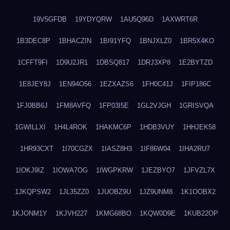
19V5GFDB
19YDYQRW
1AU5Q96D
1AXWRT6R
1B3DEC8P
1BHACZIN
1BI91YFQ
1BNJXLZ0
1BR5X4KO
1CFFT9FI
1D9U2JR1
1DBSQ817
1DRJ3XP8
1E2BYTZD
1E8JEY8J
1EN94O56
1EZXAZS6
1FH0C41J
1FIP186C
1FJ0BB6J
1FM8AVFQ
1FP03I5E
1GL2VJGH
1GRISVQA
1GWILLXI
1H4L4ROK
1HAKMC6P
1HDB3VUY
1HHJEK58
1HR93CXT
1I70CGZX
1IASZ8H3
1IF86W04
1IHA2RU7
1IOKJ9IZ
1IOWA7OG
1IWGPKRW
1JEZBYO7
1JFVZL7X
1JKQPSW2
1JL35ZZ0
1JUOBZ9U
1JZ9UNM8
1K1OOBX2
1KJONM1Y
1KJVH227
1KMG68BO
1KQW0D9E
1KUB22OP