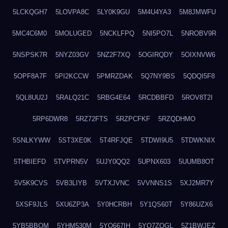
5LCKQGH7
5LOVPA8C
5LY0K9GU
5M4U4YA3
5M8JMWFU
5MC4C6M0
5MOLUGED
5NCKLFPQ
5NI5PO7L
5NROBV9R
5NSPSK7R
5NYZ03GV
5NZ2F7XQ
5OGIRQDY
5OIXNVW6
5OPF8A7F
5PI2KCCW
5PMRZDAK
5Q7NY9BS
5QDQI5F8
5QL8UU2J
5RALQ21C
5RBG4E64
5RCDBBFD
5ROV8T2I
5RP6DWR8
5RZ72FTS
5RZPCFKF
5RZQDHMO
5SNLKYWW
5ST3XE0K
5T4RFJQE
5TDWI9U5
5TDWKNIX
5THBIEFD
5TVPRN5V
5UJY0QQ2
5UPNX603
5UUMB8OT
5V5K9CVS
5VB3LIYB
5VTXJVNC
5VVNNS1S
5XJ2MR7Y
5XSF9JLS
5XU6ZP3A
5Y0HCRBH
5Y1QS60T
5Y86UZX6
5YB5BBQM
5YHM530M
5YO667IH
5YO7ZQGL
5Z1BWJEZ