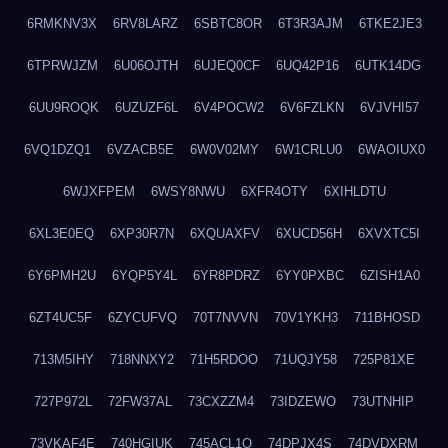
6RMKNV3X
6RV8LARZ
6SBTC8OR
6T3R3AJM
6TKE2JE3
6TPRWJZM
6U06OJTH
6UJEQ0CF
6UQ42P16
6UTK14DG
6UU9ROQK
6UZUZF6L
6V4POCW2
6V6FZLKN
6VJVHI57
6VQ1DZQ1
6VZACB5E
6W0V02MY
6W1CRLU0
6WAOIUX0
6WJXFPEM
6WSY8NWU
6XFR4OTY
6XIHLDTU
6XL3E0EQ
6XP30R7N
6XQUAXFV
6XUCD56H
6XVXTC5I
6Y6PMH2U
6YQP5Y4L
6YR8PDRZ
6YY0PXBC
6ZISH1A0
6ZT4UC5F
6ZYCUFVQ
70T7NVVN
70V1YKH3
711BHOSD
713M5IHY
718NNXY2
71H5RDOO
71UQJY58
725P81XE
727P972L
72FW37AL
73CXZZM4
73IDZEWO
73UTNHIP
73VKAF4E
740HGIUK
745ACL1O
74DPJX4S
74DVDXRM