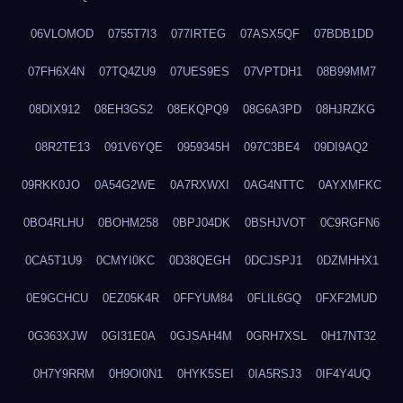
06VLOMOD
0755T7I3
077IRTEG
07ASX5QF
07BDB1DD
07FH6X4N
07TQ4ZU9
07UES9ES
07VPTDH1
08B99MM7
08DIX912
08EH3GS2
08EKQPQ9
08G6A3PD
08HJRZKG
08R2TE13
091V6YQE
0959345H
097C3BE4
09DI9AQ2
09RKK0JO
0A54G2WE
0A7RXWXI
0AG4NTTC
0AYXMFKC
0BO4RLHU
0BOHM258
0BPJ04DK
0BSHJVOT
0C9RGFN6
0CA5T1U9
0CMYI0KC
0D38QEGH
0DCJSPJ1
0DZMHHX1
0E9GCHCU
0EZ05K4R
0FFYUM84
0FLIL6GQ
0FXF2MUD
0G363XJW
0GI31E0A
0GJSAH4M
0GRH7XSL
0H17NT32
0H7Y9RRM
0H9OI0N1
0HYK5SEI
0IA5RSJ3
0IF4Y4UQ