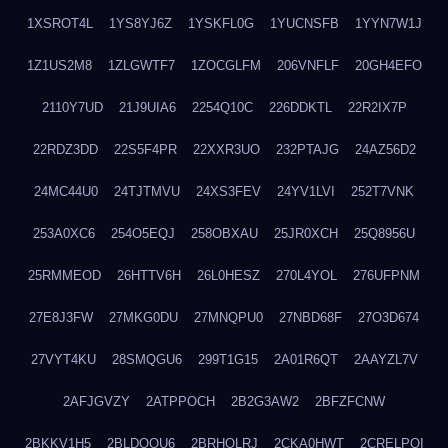
1XSROT4L
1YS8YJ6Z
1YSKFL0G
1YUCNSFB
1YYN7W1J
1Z1US2M8
1ZLGWTF7
1ZOCGLFM
206VNFLF
20GH4EFO
2110Y7UD
21J9UIA6
2254Q10C
226DDKTL
22R2IX7P
22RDZ3DD
22S5F4PR
22XXR3UO
232PTAJG
24AZ56D2
24MC44U0
24TJTMVU
24XS3FEV
24YV1LVI
252T7VNK
253A0XC6
254O5EQJ
258OBXAU
25JR0XCH
25Q8956U
25RMMEOD
26HTTV6H
26L0HESZ
270L4YOL
276UFPNM
27E8J3FW
27MKG0DU
27MNQPU0
27NBD68F
27O3D674
27VYT4KU
28SMQGU6
299T1G15
2A01R6QT
2AAYZL7V
2AFJGVZY
2ATPPOCH
2B2G3AW2
2BFZFCNW
2BKKV1H5
2BLDOOU6
2BRHOLRJ
2CKA0HWT
2CRELPQI