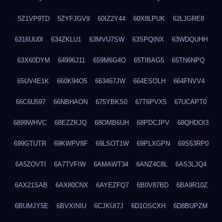
5Z1VP9TD
5ZYFJGV9
60IZ2Y44
60X8LPUK
62LJGRE8
6316UU0I
634ZKLU1
63MVU7SW
63SPQINX
63WDQUHH
63X60DYM
64996J11
659M6G4O
65TIBAG5
65TN6NPQ
65UV4E1K
660K94O5
663467JW
664ESOLH
664FNVV4
66C6U597
66NBHAON
675YBKS0
67T6PVX5
67UCAPT0
6899WHVC
68EZZKJQ
68OMB6UH
68PDCJPV
68QHDOI3
699GTUTR
69KWPV8F
69LSOT1W
69PLXGPN
69S53RP0
6A5ZOVTI
6A7TVFIW
6AMAWT34
6ANZ4C8L
6AS3LJQ4
6AX21SAB
6AX80CNX
6AYEZFQ7
6B0V87BD
6BA9R10Z
6BUMJY5E
6BVXINIU
6CJKUI7J
6D1OSCXH
6D8BUPZM