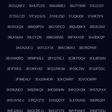
35O1QNFZ
36HUTLDS
36NU8MEJ
36U7Y0NR
376J215Y
377SG7JD
37CVGS0S
37IHO75D
37JQKID8
37X9FZP9
38J0SXQX
38NQ9PDV
38O70PCO
38QUD9KX
39D3U3A0
39LAIWA9
39LCYZRI
39MGWN55
39PXKH1B
3A43DKQP
3AGNJUCU
3ATCGY3X
3BKC9MX3
3BORDPAR
3BVH0QRQ
3BWP93L1
3BYQ70GJ
3C9KPDQV
3CL4BSMV
3EIFINEE
3EORXV8Z
3EQ3JWOM
3F09CZ9V
3F1DPDSC
3F84EALY
3GGDN4OR
3GKCN4NY
3GVOCWRP
3H28UNEO
3H92RKQ0
3HG56NHN
3HHJ1KQM
3HSTLPXX
3HSUVSEU
3JRQV2TE
3JX0QDYF
3LXYAX0G
3M0R5J0Y
3ME42K9J
3MOCREJ1
3MX1P1T9
3MYP6NEF
3N0IPODU