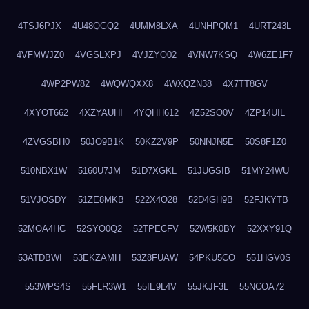
4TSJ6PJX
4U48QGQ2
4UMM8LXA
4UNHPQM1
4URT243L
4VFMWJZ0
4VGSLXPJ
4VJZYO02
4VNW7KSQ
4W6ZE1F7
4WP2PW82
4WQWQXX8
4WXQZN38
4X7TT8GV
4XYOT662
4XZYAUHI
4YQHH612
4Z52SO0V
4ZP14UIL
4ZVGSBH0
50JO9B1K
50KZ2V9P
50NNJN5E
50S8F1Z0
510NBX1W
5160U7JM
51D7XGKL
51JUGSIB
51MY24WU
51VJOSDY
51ZE8MKB
522X4O28
52D4GH9B
52FJKYTB
52MOA4HC
52SYO0Q2
52TPECFV
52W5K0BY
52XXY91Q
53ATDBWI
53EKZAMH
53Z8FUAW
54PKU5CO
551HGV0S
553WPS4S
55FLR3W1
55IE9L4V
55JKJF3L
55NCOA72