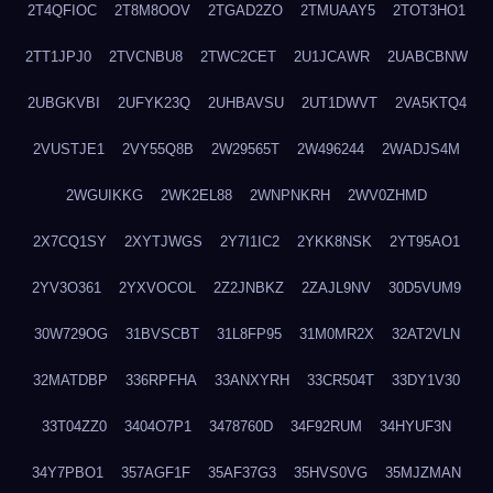
2T4QFIOC
2T8M8OOV
2TGAD2ZO
2TMUAAY5
2TOT3HO1
2TT1JPJ0
2TVCNBU8
2TWC2CET
2U1JCAWR
2UABCBNW
2UBGKVBI
2UFYK23Q
2UHBAVSU
2UT1DWVT
2VA5KTQ4
2VUSTJE1
2VY55Q8B
2W29565T
2W496244
2WADJS4M
2WGUIKKG
2WK2EL88
2WNPNKRH
2WV0ZHMD
2X7CQ1SY
2XYTJWGS
2Y7I1IC2
2YKK8NSK
2YT95AO1
2YV3O361
2YXVOCOL
2Z2JNBKZ
2ZAJL9NV
30D5VUM9
30W729OG
31BVSCBT
31L8FP95
31M0MR2X
32AT2VLN
32MATDBP
336RPFHA
33ANXYRH
33CR504T
33DY1V30
33T04ZZ0
3404O7P1
3478760D
34F92RUM
34HYUF3N
34Y7PBO1
357AGF1F
35AF37G3
35HVS0VG
35MJZMAN