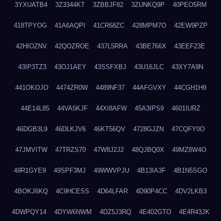
3YXUATB4
3Z3344KT
3ZBBJF82
3ZUNKQ9P
40PEO5RM
418TPYOG
41A6AQPI
41CR68ZC
428MPM7O
42EW9PZP
42HIOZNV
42QOZROE
437L5RRA
43BE766X
43EEF23E
43IP3TZ3
43OJ1AEY
43SSFXBJ
43U16JLC
43XY7A9N
441OKOJO
4474ZR0W
4489NF37
44AFGVXY
44CGH1H9
44E14L85
44VA5KJF
44XI8AFW
45A3IPS9
4601IURZ
46DGB3L9
46DLKJV6
46KT56QV
4728GJZN
47CQFY0O
47JMVITW
47TRZS70
47W8J2J2
48QJBQ0X
49MZ8W4O
49R1GYE9
49SPF3MJ
49WWVPJU
4B13IA3F
4B1N5SGO
4BOKJ6KQ
4C9HCESS
4D64LFAR
4D90P4CC
4DV2LKB3
4DWPQY14
4DYW6NWM
4DZ5J3RQ
4E402GTO
4E4R43JK