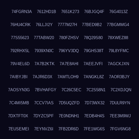
74FGRN3A
7612HD1B
7651K273
76BJGQ4F
76G4013Z
76HU4CRK
76LLJI2Y
7777M27H
77BED9B2
77BGMMG4
77S55623
77TABW20
780FZHSV
78Q29S80
78XWEZ88
792RHX5L
7939XN0C
796YV3DQ
79GHS38T
79L8YFMC
79V4EL6D
7A7B2KTK
7A7E8AHI
7AEEJVFI
7AGCKJXN
7AIBYJBI
7AJR6D3X
7AMTLOH9
7ANGKL8Z
7AOR3BJY
7AOSYN3G
7BVHAFGY
7C26C5EC
7C2S58N1
7C2XDJQN
7C4MI5MB
7CCV7IAS
7D5UQZFD
7D73WX32
7DULR9YN
7DXTFT0X
7DYZC5PF
7E0NDNH1
7EDB4H4S
7EE3M9WJ
7EUSEMEI
7EYNVZ6I
7FB2DR6D
7FE1WG6S
7FGV6NG8