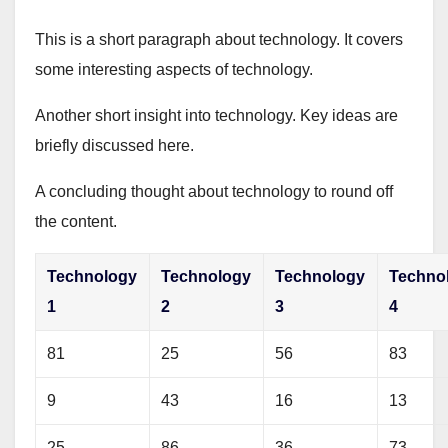
This is a short paragraph about technology. It covers
some interesting aspects of technology.
Another short insight into technology. Key ideas are
briefly discussed here.
A concluding thought about technology to round off
the content.
Technology
Technology
Technology
Techno
1
2
3
4
81
25
56
83
9
43
16
13
25
86
36
73