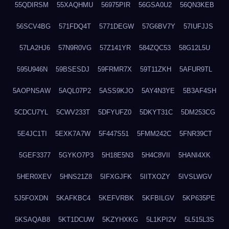
55QDIRSM
55XAQHMU
56975PIR
56GSA0U2
56QN3KEB
56SCV4BG
571FDQ4T
5771DEGW
57G6BV7Y
57IUFJJS
57LA2HJ6
57N9R0VG
57Z141YR
584ZQC53
58G12L5U
595U946N
59BSESDJ
59FRMR7X
59T11ZKH
5AFUR9TL
5AOPNSAW
5AQL07P2
5ASS9KJO
5AY4N3YE
5B3AF4SH
5CDCU7YL
5CWV233T
5DFYUFZ0
5DKYT31C
5DM253CG
5E4JC1TI
5EXK7A7W
5F447S51
5FMM242C
5FNR39CT
5GEF3377
5GYKO7P3
5H18E5N3
5H4C8VII
5HANI4XK
5HER0XEV
5HNS21Z8
5IFXGJFK
5IITXOZY
5IVSLWGV
5J5FOXDN
5KAFKBC4
5KEFVRBK
5KFBILGV
5KP635PE
5KSAQAB8
5KT1DCUW
5KZYHXKG
5L1KPI2V
5L515L3S