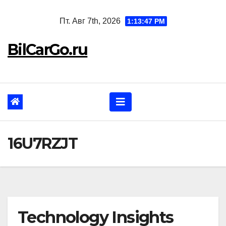
Перейти
Пт. Авг 7th, 2026
1:13:47 PM
к
содержанию
BilCarGo.ru
16U7RZJT
Technology Insights