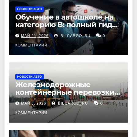
НОВОСТИ АВТО
Обучение в автошколе на
категорию В: полный гид
для будущих водителей
МАЙ 21, 2026
BILCARGO_RU
0
КОММЕНТАРИИ
НОВОСТИ АВТО
Железнодорожные
контейнерные перевозки
из Китая в Россию:
МАЙ 6, 2026
BILCARGO_RU
0
маршруты, сроки и
требования
КОММЕНТАРИИ