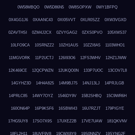
0W58MBQO
0W5D86N5
0W8SOPXW
0WY1BFPQ
0X4GG1J6
0XAANC43
0XI05VVT
0XLR0SZZ
0XW3VGXD
0ZAVTHSI
0ZM4J2CX
0ZVYGAG2
0ZXS0PVO
105XMS37
10LFO9CA
10SRNZZ2
10ZH1AUS
10ZZI8A5
1103WHO1
11MGVORK
11P2UCTJ
126I93O6
12FS3WHV
12HZ1JWW
12K469CE
12QCPWZN
12UKQO0N
133P7UOC
13COV7L8
14GYHZ3D
14H4A825
14M9BJ75
14NJ13LJ
14PRJLGB
14PRLC85
14WY7OYZ
1546DY9V
15B2SHBQ
15C9WR6H
160ON64P
16P9KSF6
16SBWI43
16U7RZJT
179PIGYE
17HG5UY8
17SO7X9S
17UXEZ2B
17VE7UAW
181QKVNV
18FL2H11
18UVF9V8
19CWX8Y9
19S0NNZV
19SYNG2F