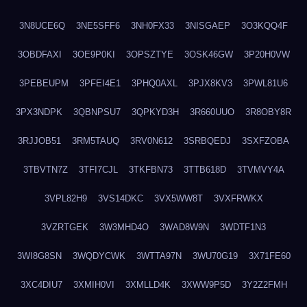
3N8UCE6Q
3NE5SFF6
3NH0FX33
3NISGAEP
3O3KQQ4F
3OBDFAXI
3OE9P0KI
3OPSZTYE
3OSK46GW
3P20H0VW
3PEBEUPM
3PFEI4E1
3PHQ0AXL
3PJX8KV3
3PWL81U6
3PX3NDPK
3QBNPSU7
3QPKYD3H
3R660UUO
3R8OBY8R
3RJJOB51
3RM5TAUQ
3RV0N612
3SRBQEDJ
3SXFZOBA
3TBVTN7Z
3TFI7CJL
3TKFBN73
3TTB618D
3TVMVY4A
3VPL82H9
3VS14DKC
3VX5WW8T
3VXFRWKX
3VZRTGEK
3W3MHD4O
3WAD8W9N
3WDTF1N3
3WI8G8SN
3WQDYCWK
3WTTA97N
3WU70G19
3X71FE60
3XC4DIU7
3XMIH0VI
3XMLLD4K
3XWW9P5D
3Y2Z2FMH