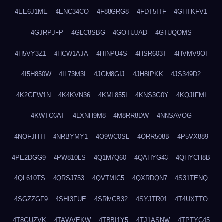
4EE6J1ME
4ENC34CO
4F88GRG8
4FDT5ITF
4GHTKFV1
4GJRPJFP
4GLC8SBG
4GOTUJAD
4GTUQOMS
4H5VY3Z1
4HCW1AJA
4HINPU4S
4HSR603T
4HVMV9QI
4I5H850W
4IL73M3I
4JGM8GIJ
4JH8IPKK
4JS349D2
4K2GFW1N
4K4KVN36
4KML855I
4KNS3G0Y
4KQJIFMI
4KWTO3AT
4LXNH9M8
4M8RR8DW
4NNSAVOG
4NOFJHTI
4NRBYMY1
4O9WC0SL
4ORR508B
4P5VX889
4PE2DGG9
4PW810LS
4Q1M7Q60
4QAHYG43
4QHYCH8B
4QL610TS
4QRSJ753
4QVTMIC5
4QXRDQN7
4S31TENQ
4SGZZGF9
4SHI3FUE
4SRMCB32
4SYJTR01
4T4UXTTO
4T8GUZVK
4TAWVEKW
4TBBI1Y5
4TJ1ASNW
4TPTYC45