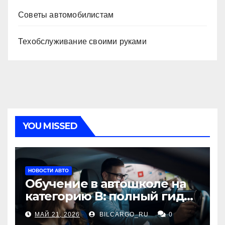
Советы автомобилистам
Техобслуживание своими руками
YOU MISSED
НОВОСТИ АВТО
Обучение в автошколе на
категорию В: полный гид
для будущих водителей
МАЙ 21, 2026
BILCARGO_RU
0