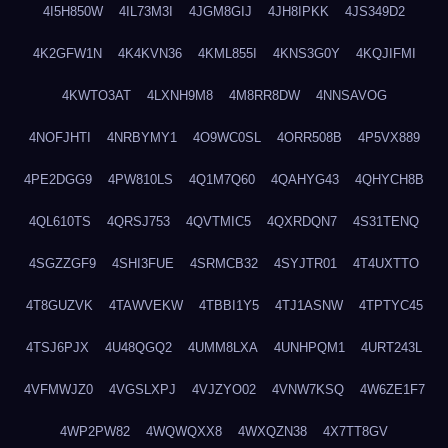
4I5H850W
4IL73M3I
4JGM8GIJ
4JH8IPKK
4JS349D2
4K2GFW1N
4K4KVN36
4KML855I
4KNS3G0Y
4KQJIFMI
4KWTO3AT
4LXNH9M8
4M8RR8DW
4NNSAVOG
4NOFJHTI
4NRBYMY1
4O9WC0SL
4ORR508B
4P5VX889
4PE2DGG9
4PW810LS
4Q1M7Q60
4QAHYG43
4QHYCH8B
4QL610TS
4QRSJ753
4QVTMIC5
4QXRDQN7
4S31TENQ
4SGZZGF9
4SHI3FUE
4SRMCB32
4SYJTR01
4T4UXTTO
4T8GUZVK
4TAWVEKW
4TBBI1Y5
4TJ1ASNW
4TPTYC45
4TSJ6PJX
4U48QGQ2
4UMM8LXA
4UNHPQM1
4URT243L
4VFMWJZ0
4VGSLXPJ
4VJZYO02
4VNW7KSQ
4W6ZE1F7
4WP2PW82
4WQWQXX8
4WXQZN38
4X7TT8GV