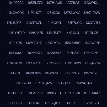
10LFO9CA
10SRNZZ2
10ZH1AUS
10ZZI8A5
1103WHO1
11MGVORK
11P2UCTJ
126I93O6
12FS3WHV
12HZ1JWW
12K469CE
12QCPWZN
12UKQO0N
133P7UOC
13COV7L8
14GYHZ3D
14H4A825
14M9BJ75
14NJ13LJ
14PRJLGB
14PRLC85
14WY7OYZ
1546DY9V
15B2SHBQ
15C9WR6H
160ON64P
16P9KSF6
16SBWI43
16U7RZJT
179PIGYE
17HG5UY8
17SO7X9S
17UXEZ2B
17VE7UAW
181QKVNV
18FL2H11
18UVF9V8
19CWX8Y9
19S0NNZV
19SYNG2F
19V5GFDB
19YDYQRW
1AU5Q96D
1AXWRT6R
1B3DEC8P
1BHACZIN
1BI91YFQ
1BNJXLZ0
1BR5X4KO
1CFFT9FI
1D9U2JR1
1DBSQ817
1DRJ3XP8
1E2BYTZD