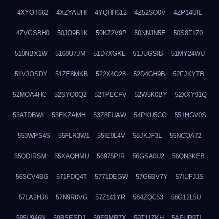
4XYOT662
4XZYAUHI
4YQHH612
4Z52SO0V
4ZP14UIL
4ZVGSBH0
50JO9B1K
50KZ2V9P
50NNJN5E
50S8F1Z0
510NBX1W
5160U7JM
51D7XGKL
51JUGSIB
51MY24WU
51VJOSDY
51ZE8MKB
522X4O28
52D4GH9B
52FJKYTB
52MOA4HC
52SYO0Q2
52TPECFV
52W5K0BY
52XXY91Q
53ATDBWI
53EKZAMH
53Z8FUAW
54PKU5CO
551HGV0S
553WPS4S
55FLR3W1
55IE9L4V
55JKJF3L
55NCOA72
55QDIRSM
55XAQHMU
56975PIR
56GSA0U2
56QN3KEB
56SCV4BG
571FDQ4T
5771DEGW
57G6BV7Y
57IUFJJS
57LA2HJ6
57N9R0VG
57Z141YR
584ZQC53
58G12L5U
595U946N
59BSESDJ
59FRMR7X
59T11ZKH
5AFUR9TL