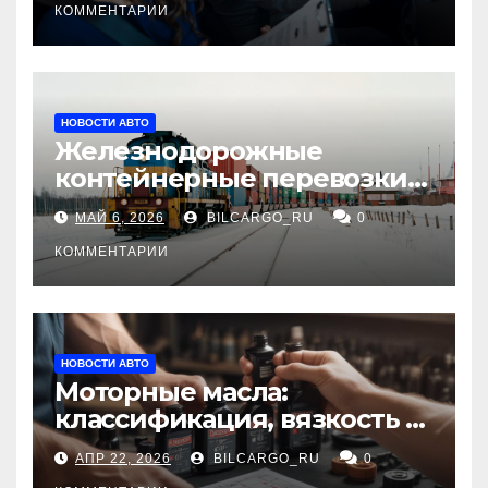
КОММЕНТАРИИ
НОВОСТИ АВТО
Железнодорожные
контейнерные перевозки
из Китая в Россию:
МАЙ 6, 2026
BILCARGO_RU
0
маршруты, сроки и
требования
КОММЕНТАРИИ
НОВОСТИ АВТО
Моторные масла:
классификация, вязкость и
рекомендации по выбору
АПР 22, 2026
BILCARGO_RU
0
для различных типов