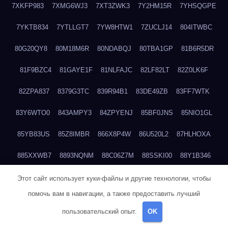
7XKFP983
7XMG6WJ3
7XT3ZWK3
7Y2HM15R
7YHSQGPE
7YKTB834
7YTLLGT7
7YW8HTW1
7ZUCLJ14
804ITWBC
80G20QY8
80M18M6R
80NDABQJ
80TBA1GP
81B6R5DR
81F9BZC4
81GAYE1F
81NLFAJC
82LF82LT
82Z0LK6F
82ZPA837
8379G3TC
839R94B1
83DE49ZB
83FF7WTK
83Y6WTO0
843AMPY3
84ZPYENJ
85BF0JNS
85NIO1GL
85YB83US
85Z8IMBR
866X8P4W
86U520L2
87HLHOXA
885XXWB7
8893NQNM
88C06Z7M
88SSKI00
88Y1B346
88ZYQON6
88ZZ29JA
895NL72T
89WVKQCH
8A6B5EEP
Этот сайт использует куки-файлы и другие технологии, чтобы
помочь вам в навигации, а также предоставить лучший
8BBJWQMN
8BJPIIGO
8BSWANL0
8BVB056I
8BZT9YKF
пользовательский опыт.
OK
8BZZZWSD
8C2C6QL5
8C6H1X9Q
8CEG9O6P
8CFDQ2M4