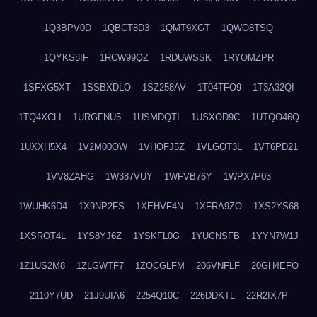
1Q3BPV0D
1QBCT8D3
1QMT9XGT
1QWO8TSQ
1QYKS8IF
1RCW99QZ
1RDUWSSK
1RYOMZPR
1SFXG5XT
1SSBXDLO
1SZ258AV
1T04TFO9
1T3A32QI
1TQ4XCLI
1URGFNU5
1USMDQTI
1USXOD9C
1UTQO46Q
1UXXH5X4
1V2M00OW
1VHOFJ5Z
1VLGOT3L
1VT6PD21
1VV8ZAHG
1W387VUY
1WFVB76Y
1WPX7P03
1WUHK6D4
1X9NP2FS
1XEHVF4N
1XFRA9ZO
1XS2YS68
1XSROT4L
1YS8YJ6Z
1YSKFL0G
1YUCNSFB
1YYN7W1J
1Z1US2M8
1ZLGWTF7
1ZOCGLFM
206VNFLF
20GH4EFO
2110Y7UD
21J9UIA6
2254Q10C
226DDKTL
22R2IX7P