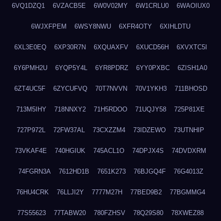
6VQ1DZQ1
6VZACB5E
6W0V02MY
6W1CRLU0
6WAOIUX0
6WJXFPEM
6WSY8NWU
6XFR4OTY
6XIHLDTU
6XL3E0EQ
6XP30R7N
6XQUAXFV
6XUCD56H
6XVXTC5I
6Y6PMH2U
6YQP5Y4L
6YR8PDRZ
6YY0PXBC
6ZISH1A0
6ZT4UC5F
6ZYCUFVQ
70T7NVVN
70V1YKH3
711BHOSD
713M5IHY
718NNXY2
71H5RDOO
71UQJY58
725P81XE
727P972L
72FW37AL
73CXZZM4
73IDZEWO
73UTNHIP
73VKAF4E
740HGIUK
745ACL1O
74DPJX4S
74DVDXRM
74FGRN3A
7612HD1B
7651K273
76BJGQ4F
76G4013Z
76HU4CRK
76LLJI2Y
7777M27H
77BED9B2
77BGMMG4
77S55623
77TABW20
780FZHSV
78Q29S80
78XWEZ88