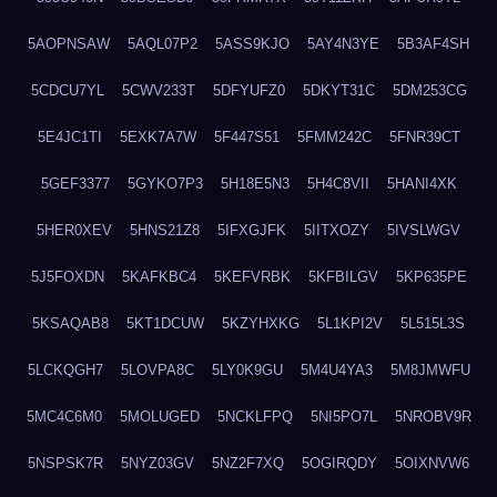
5AOPNSAW
5AQL07P2
5ASS9KJO
5AY4N3YE
5B3AF4SH
5CDCU7YL
5CWV233T
5DFYUFZ0
5DKYT31C
5DM253CG
5E4JC1TI
5EXK7A7W
5F447S51
5FMM242C
5FNR39CT
5GEF3377
5GYKO7P3
5H18E5N3
5H4C8VII
5HANI4XK
5HER0XEV
5HNS21Z8
5IFXGJFK
5IITXOZY
5IVSLWGV
5J5FOXDN
5KAFKBC4
5KEFVRBK
5KFBILGV
5KP635PE
5KSAQAB8
5KT1DCUW
5KZYHXKG
5L1KPI2V
5L515L3S
5LCKQGH7
5LOVPA8C
5LY0K9GU
5M4U4YA3
5M8JMWFU
5MC4C6M0
5MOLUGED
5NCKLFPQ
5NI5PO7L
5NROBV9R
5NSPSK7R
5NYZ03GV
5NZ2F7XQ
5OGIRQDY
5OIXNVW6