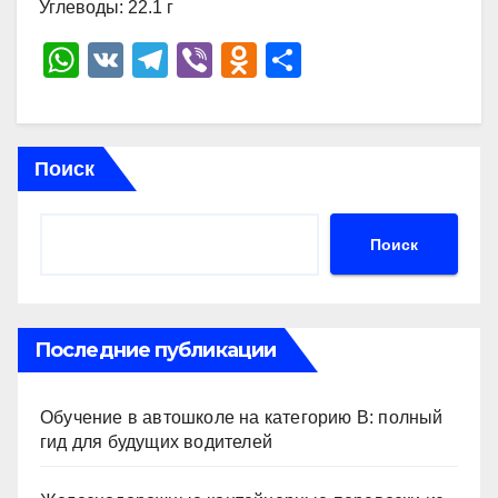
Углеводы: 22.1 г
W
V
T
Vi
O
О
h
K
el
b
d
тп
at
e
er
n
р
s
gr
o
а
Поиск
A
a
kl
в
p
m
a
и
Поиск
p
ss
ть
ni
ki
Последние публикации
Обучение в автошколе на категорию В: полный
гид для будущих водителей