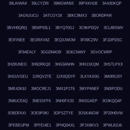
39LAIWA9
39LCYZRI
39MGWN55
39PXKH1B
3A43DKQP
3AGNJUCU
3ATCGY3X
3BKC9MX3
3BORDPAR
3BVH0QRQ
3BWP93L1
3BYQ70GJ
3C9KPDQV
3CL4BSMV
3EIFINEE
3EORXV8Z
3EQ3JWOM
3F09CZ9V
3F1DPDSC
3F84EALY
3GGDN4OR
3GKCN4NY
3GVOCWRP
3H28UNEO
3H92RKQ0
3HG56NHN
3HHJ1KQM
3HSTLPXX
3HSUVSEU
3JRQV2TE
3JX0QDYF
3LXYAX0G
3M0R5J0Y
3ME42K9J
3MOCREJ1
3MX1P1T9
3MYP6NEF
3N0IPODU
3N8UCE6Q
3NE5SFF6
3NH0FX33
3NISGAEP
3O3KQQ4F
3OBDFAXI
3OE9P0KI
3OPSZTYE
3OSK46GW
3P20H0VW
3PEBEUPM
3PFEI4E1
3PHQ0AXL
3PJX8KV3
3PWL81U6