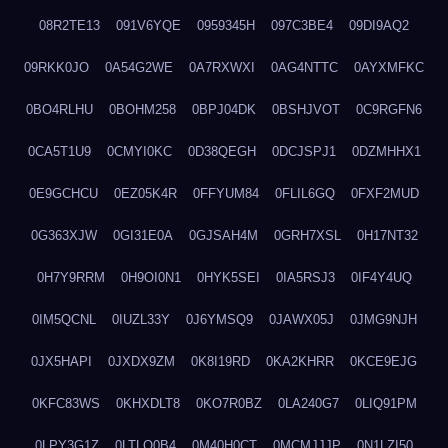
08R2TE13
091V6YQE
0959345H
097C3BE4
09DI9AQ2
09RKK0JO
0A54G2WE
0A7RXWXI
0AG4NTTC
0AYXMFKC
0BO4RLHU
0BOHM258
0BPJ04DK
0BSHJVOT
0C9RGFN6
0CA5T1U9
0CMYI0KC
0D38QEGH
0DCJSPJ1
0DZMHHX1
0E9GCHCU
0EZ05K4R
0FFYUM84
0FLIL6GQ
0FXF2MUD
0G363XJW
0GI31E0A
0GJSAH4M
0GRH7XSL
0H17NT32
0H7Y9RRM
0H9OI0N1
0HYK5SEI
0IA5RSJ3
0IF4Y4UQ
0IM5QCNL
0IUZL33Y
0J6YMSQ9
0JAWX05J
0JMG9NJH
0JX5HAPI
0JXDX9ZM
0K8I19RD
0KA2KHRR
0KCE9EJG
0KFC83WS
0KHXDLT8
0KO7R0BZ
0LA240G7
0LIQ91PM
0LPY3G1Z
0LTLQ0B4
0M40H0CT
0MCMJJJP
0N1LZI50