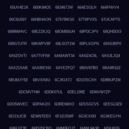
65UV4E1K
660K94O5
663467JW
664ESOLH
664FNVV4
66C6U597
66NBHAON
675YBKS0
67T6PVX5
67UCAPT0
6899WHVC
68EZZKJQ
68OMB6UH
68PDCJPV
68QHDOI3
699GTUTR
69KWPV8F
69LSOT1W
69PLXGPN
69S53RP0
6A5ZOVTI
6A7TVFIW
6AMAWT34
6ANZ4C8L
6AS3LJQ4
6AX21SAB
6AX80CNX
6AYEZFQ7
6B0V87BD
6BA9R10Z
6BUMJY5E
6BVXINIU
6CJKUI7J
6D1OSCXH
6D8BUPZM
6DCMVTHM
6DDK07UL
6DEL198E
6DMVW7ZP
6DO5WVEC
6DPAK2I3
6DREN8XO
6DSSGCV5
6EEGL9Z9
6EI21UCB
6EMNTEE0
6F1DJ5WF
6G3CXI93
6G3KEGYN
6H6L0Z3E
6HD2DCBO
6HM0FQJT
6HWL9A3P
6I5IUH76