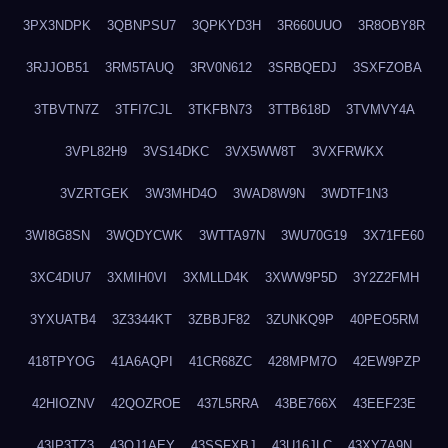
3PX3NDPK
3QBNPSU7
3QPKYD3H
3R660UUO
3R8OBY8R
3RJJOB51
3RM5TAUQ
3RV0N612
3SRBQEDJ
3SXFZOBA
3TBVTN7Z
3TFI7CJL
3TKFBN73
3TTB618D
3TVMVY4A
3VPL82H9
3VS14DKC
3VX5WW8T
3VXFRWKX
3VZRTGEK
3W3MHD4O
3WAD8W9N
3WDTF1N3
3WI8G8SN
3WQDYCWK
3WTTA97N
3WU70G19
3X71FE60
3XC4DIU7
3XMIH0VI
3XMLLD4K
3XWW9P5D
3Y2Z2FMH
3YXUATB4
3Z3344KT
3ZBBJF82
3ZUNKQ9P
40PEO5RM
418TPYOG
41A6AQPI
41CR68ZC
428MPM7O
42EW9PZP
42HIOZNV
42QOZROE
437L5RRA
43BE766X
43EEF23E
43IP3TZ3
43OJ1AEY
43SSFXBJ
43U16JLC
43XY7A9N