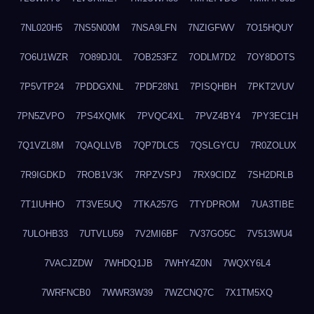
7NL020H5
7NS5N00M
7NSA9LFN
7NZIGFWV
7O15HQUY
7O6U1WZR
7O89DJ0L
7OB253FZ
7ODLM7D2
7OY8DOTS
7P5VTP24
7PDDGXNL
7PDF28N1
7PISQHBH
7PKT2VUV
7PN5ZVPO
7PS4XQMK
7PVQC4XL
7PVZ4BY4
7PY3EC1H
7Q1VZL8M
7QAQLLVB
7QP7DLC5
7QSLGYCU
7R0ZOLUX
7R9IGDKD
7ROB1V3K
7RPZVSPJ
7RX9CIDZ
7SH2DRLB
7T1IUHHO
7T3VE5UQ
7TKA257G
7TYDPROM
7UA3TIBE
7ULOHB33
7UTVLU59
7V2MI6BF
7V37GO5C
7V513WU4
7VACJZDW
7WHDQ1JB
7WHY4Z0N
7WQXY6L4
7WRFNCB0
7WWR3W39
7WZCNQ7C
7X1TM5XQ