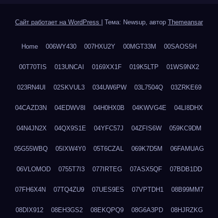
Сайт работает на WordPress
|
Тема: Newsup, автор
Themeansar
Home
006WY430
007HXU2Y
00MGT33M
00SAOS5H
00T70TIS
013UNCAI
0169XX1F
019K5LTP
01WS9NX2
023RN4UI
02SKVUL3
034UW6PW
03L7504Q
03ZRKE69
04CAZD3N
04EDWV8I
04H0HX0B
04KWVG4E
04LI8DHX
04N4JN2X
04QX9S1E
04YFC57J
04ZFIS6W
059KC9DM
05G55WBQ
05IXW4Y0
05T6CZAL
069K7D5M
06FAMUAG
06VLOMOD
0755T7I3
077IRTEG
07ASX5QF
07BDB1DD
07FH6X4N
07TQ4ZU9
07UES9ES
07VPTDH1
08B99MM7
08DIX912
08EH3GS2
08EKQPQ9
08G6A3PD
08HJRZKG