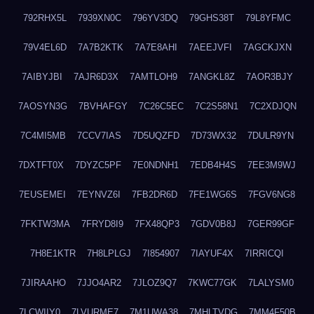
792RHX5L
7939XN0C
796YV3DQ
79GHS38T
79L8YFMC
79V4EL6D
7A7B2KTK
7A7E8AHI
7AEEJVFI
7AGCKJXN
7AIBYJBI
7AJR6D3X
7AMTLOH9
7ANGKL8Z
7AOR3BJY
7AOSYN3G
7BVHAFGY
7C26C5EC
7C2S58N1
7C2XDJQN
7C4MI5MB
7CCV7IAS
7D5UQZFD
7D73WX32
7DULR9YN
7DXTFT0X
7DYZC5PF
7E0NDNH1
7EDB4H4S
7EE3M9WJ
7EUSEMEI
7EYNVZ6I
7FB2DR6D
7FE1WG6S
7FGV6NG8
7FKTW3MA
7FRYD8I9
7FX48QP3
7GDV0B8J
7GER99GF
7H8E1KTR
7H8LPLGJ
7I854907
7IAYUF4X
7IRRICQI
7JIRAAHO
7JJO4AR2
7JLOZ9Q7
7KWC77GK
7LALYSM0
7LCWIIY0
7LVURME7
7M1UWA38
7MHLTVDG
7MM4F50B