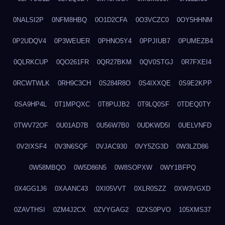
0NALSI2P
0NFM8HBQ
0O1D2CFA
0O3VCZC0
0OY5HHNM
0P2UDQV4
0P3WEUER
0PHNO5Y4
0PPJIUB7
0PUMEZB4
0QLRKCUP
0QO261FR
0QR27BKM
0QV0STGJ
0R7FXEI4
0RCWTWLK
0RH9C3CH
0S284R8O
0S4IXXQE
0S9E2KPP
0SA9HP4L
0T1MPQXC
0T8PUJB2
0T9LQ0SF
0TDEQ0TY
0TWV72OF
0U01AD7B
0U56W7B0
0UDKWD5I
0UELVNFD
0V2IXSF4
0V3N6SQF
0VJAC930
0VY5ZG3D
0W3LZD86
0W58MBQO
0W5D86N5
0W8SOPXW
0WY1BFPQ
0X4GG1J6
0XAANC43
0XI05VVT
0XLR0SZZ
0XW3VGXD
0ZAVTHSI
0ZM4J2CX
0ZVYGAG2
0ZXS0PVO
105XMS37