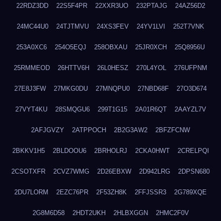
22RDZ3DD
22S5F4PR
22XXR3UO
232PTAJG
24AZ56D2
24MC44U0
24TJTMVU
24XS3FEV
24YV1LVI
252T7VNK
253A0XC6
254O5EQJ
258OBXAU
25JR0XCH
25Q8956U
25RMMEOD
26HTTV6H
26L0HESZ
270L4YOL
276UFPNM
27E8J3FW
27MKG0DU
27MNQPU0
27NBD68F
27O3D674
27VYT4KU
28SMQGU6
299T1G15
2A01R6QT
2AAYZL7V
2AFJGVZY
2ATPPOCH
2B2G3AW2
2BFZFCNW
2BKKV1H5
2BLDOOU6
2BRHOLRJ
2CKA0HWT
2CRELPQI
2CSOTXFR
2CVZ7WMG
2D26EBXW
2D942LRG
2DPSN680
2DU7LORM
2EZC76PR
2F53ZH8K
2FFJSSR3
2G789XQE
2G8M6D58
2HDT2UKH
2HLBXGGN
2HMC2F0V