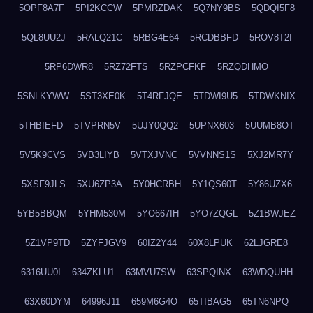
5OPF8A7F
5PI2KCCW
5PMRZDAK
5Q7NY9BS
5QDQI5F8
5QL8UU2J
5RALQ21C
5RBG4E64
5RCDBBFD
5ROV8T2I
5RP6DWR8
5RZ72FTS
5RZPCFKF
5RZQDHMO
5SNLKYWW
5ST3XE0K
5T4RFJQE
5TDWI9U5
5TDWKNIX
5THBIEFD
5TVPRN5V
5UJY0QQ2
5UPNX603
5UUMB8OT
5V5K9CVS
5VB3LIYB
5VTXJVNC
5VVNNS1S
5XJ2MR7Y
5XSF9JLS
5XU6ZP3A
5Y0HCRBH
5Y1QS60T
5Y86UZX6
5YB5BBQM
5YHM530M
5YO667IH
5YO7ZQGL
5Z1BWJEZ
5Z1VP9TD
5ZYFJGV9
60IZ2Y44
60X8LPUK
62LJGRE8
6316UU0I
634ZKLU1
63MVU7SW
63SPQINX
63WDQUHH
63X60DYM
64996J11
659M6G4O
65TIBAG5
65TN6NPQ