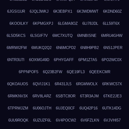
6JGSI1UR
6JQL3WKJ
6K3EBPX1
6K3WDMWT
6KDND60Z
6KOOILKY
6KPMGXPJ
6LGMA8OZ
6LI78JDL
6LL59T6X
6LSD5KCS
6LSGIF7V
6MC7XUTQ
6MNBISNE
6MRU4GHW
6MRWI2FW
6MUKQ2Q2
6N6MCPD2
6N8H9PB2
6NS1JPER
6NTR3U7I
6OXMG49D
6PHYGAFF
6PM1Z7A5
6PO2WC0X
6PPNPOF5
6Q23B2FW
6QE19FL3
6QEEKCMR
6QKOAUOS
6QVIJ1K1
6R431JL5
6RGMWOLX
6RKWC57X
6RMKNV3X
6RV8LARZ
6SBTC8OR
6T3R3AJM
6TKE2JE3
6TPRWJZM
6U06OJTH
6UJEQ0CF
6UQ42P16
6UTK14DG
6UU9ROQK
6UZUZF6L
6V4POCW2
6V6FZLKN
6VJVHI57