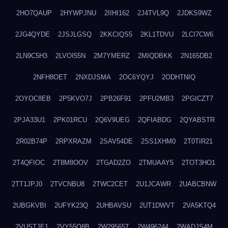
2HO7QAUP
2HYWPJNU
2IIHI162
2J4TVL9Q
2JDKS9WZ
2JG4QYDE
2JSJLGSQ
2KKCIQS5
2KL1TDVU
2LCI7CW6
2LN9C5H3
2LVOI55N
2M7YMERZ
2MIQDBKK
2N165DB2
2NFH8OET
2NXDJSMA
2OC6YQYJ
2ODHTNIQ
2OYOC8EB
2P5KVO7J
2PB26F91
2PFU2MB3
2PGICZT7
2PJA33U1
2PK01RCU
2Q6V9UEG
2QFIABDG
2QYABSTR
2R02B74P
2RPXRAZM
2SAV54DE
2SS1XHM0
2T0TIR21
2T4QFIOC
2T8M8OOV
2TGAD2ZO
2TMUAAY5
2TOT3HO1
2TT1JPJ0
2TVCNBU8
2TWC2CET
2U1JCAWR
2UABCBNW
2UBGKVBI
2UFYK23Q
2UHBAVSU
2UT1DWVT
2VA5KTQ4
2VUSTJE1
2VY55Q8B
2W29565T
2W496244
2WADJS4M