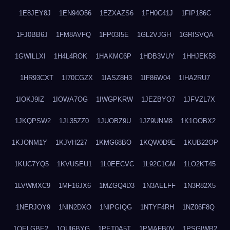
1E8JEY8J
1EN94O56
1EZXAZS6
1FH0C41J
1FIP186C
1FJ0BB6J
1FM8AVFQ
1FP03I5E
1GL2VJGH
1GRISVQA
1GWILLXI
1H4L4ROK
1HAKMC6P
1HDB3VUY
1HHJEK58
1HR93CXT
1I70CGZX
1IASZ8H3
1IF86W04
1IHA2RU7
1IOKJ9IZ
1IOWA7OG
1IWGPKRW
1JEZBYO7
1JFVZL7X
1JKQPSW2
1JL35ZZ0
1JUOBZ9U
1JZ9UNM8
1K1OOBX2
1KJONM1Y
1KJVH227
1KMG68BO
1KQW0D9E
1KUB22OP
1KUC7YQ5
1KVUSEU1
1L0EECVC
1L92C1GM
1LO2KT45
1LVWMXC9
1MF16JX6
1MZGQ4D3
1N3AELFF
1N3R82X5
1NERJOY9
1NIN2DXO
1NIPGIQG
1NTYF4RH
1NZ06F8Q
1OELGBE2
1OUI6BYG
1PET0A5T
1PMAFB0V
1PSGIWB2