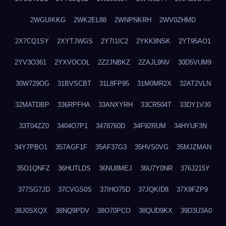
2WGUIKKG
2WK2EL88
2WNPNKRH
2WV0ZHMD
2X7CQ1SY
2XYTJWGS
2Y7I1IC2
2YKK8NSK
2YT95AO1
2YV3O361
2YXVOCOL
2Z2JNBKZ
2ZAJL9NV
30D5VUM9
30W729OG
31BVSCBT
31L8FP95
31M0MR2X
32AT2VLN
32MATDBP
336RPFHA
33ANXYRH
33CR504T
33DY1V30
33T04ZZ0
3404O7P1
3478760D
34F92RUM
34HYUF3N
34Y7PBO1
357AGF1F
35AF37G3
35HVS0VG
35MJZMAN
35O1QNFZ
36HUTLDS
36NU8MEJ
36U7Y0NR
376J215Y
377SG7JD
37CVGS0S
37IHO75D
37JQKID8
37X9FZP9
38J0SXQX
38NQ9PDV
38O70PCO
38QUD9KX
39D3U3A0