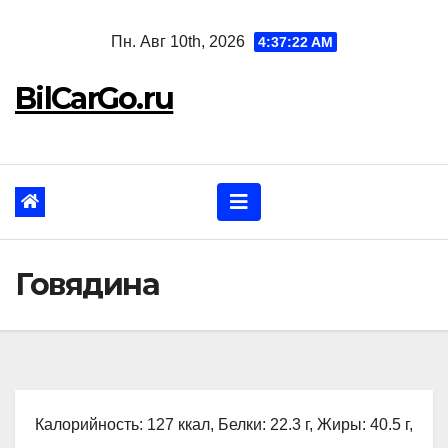
Перейти
Пн. Авг 10th, 2026
4:37:23 AM
к
содержанию
BilCarGo.ru
Говядина
Калорийность: 127 ккал, Белки: 22.3 г, Жиры: 40.5 г,