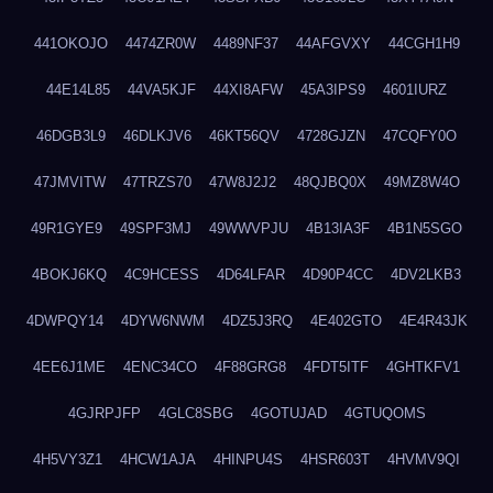
441OKOJO
4474ZR0W
4489NF37
44AFGVXY
44CGH1H9
44E14L85
44VA5KJF
44XI8AFW
45A3IPS9
4601IURZ
46DGB3L9
46DLKJV6
46KT56QV
4728GJZN
47CQFY0O
47JMVITW
47TRZS70
47W8J2J2
48QJBQ0X
49MZ8W4O
49R1GYE9
49SPF3MJ
49WWVPJU
4B13IA3F
4B1N5SGO
4BOKJ6KQ
4C9HCESS
4D64LFAR
4D90P4CC
4DV2LKB3
4DWPQY14
4DYW6NWM
4DZ5J3RQ
4E402GTO
4E4R43JK
4EE6J1ME
4ENC34CO
4F88GRG8
4FDT5ITF
4GHTKFV1
4GJRPJFP
4GLC8SBG
4GOTUJAD
4GTUQOMS
4H5VY3Z1
4HCW1AJA
4HINPU4S
4HSR603T
4HVMV9QI