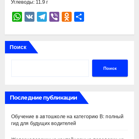
Углеводы: 11.9 г
W
V
T
Vi
O
О
h
K
el
b
d
тп
at
e
er
n
р
s
gr
o
а
Поиск
A
a
kl
в
p
m
a
и
Поиск
p
ss
ть
ni
ki
Последние публикации
Обучение в автошколе на категорию В: полный
гид для будущих водителей