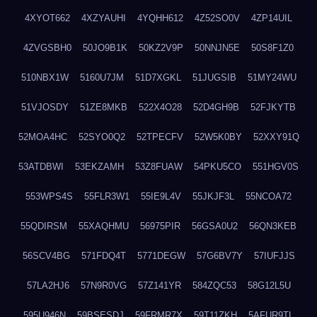
4XYOT662
4XZYAUHI
4YQHH612
4Z52SO0V
4ZP14UIL
4ZVGSBH0
50JO9B1K
50KZ2V9P
50NNJN5E
50S8F1Z0
510NBX1W
5160U7JM
51D7XGKL
51JUGSIB
51MY24WU
51VJOSDY
51ZE8MKB
522X4O28
52D4GH9B
52FJKYTB
52MOA4HC
52SYO0Q2
52TPECFV
52W5K0BY
52XXY91Q
53ATDBWI
53EKZAMH
53Z8FUAW
54PKU5CO
551HGV0S
553WPS4S
55FLR3W1
55IE9L4V
55JKJF3L
55NCOA72
55QDIRSM
55XAQHMU
56975PIR
56GSA0U2
56QN3KEB
56SCV4BG
571FDQ4T
5771DEGW
57G6BV7Y
57IUFJJS
57LA2HJ6
57N9R0VG
57Z141YR
584ZQC53
58G12L5U
595U946N
59BSESDJ
59FRMR7X
59T11ZKH
5AFUR9TL