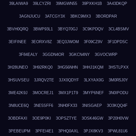
39LAIWA9
39LCYZRI
39MGWN55
39PXKH1B
3A43DKQP
3AGNJUCU
3ATCGY3X
3BKC9MX3
3BORDPAR
3BVH0QRQ
3BWP93L1
3BYQ70GJ
3C9KPDQV
3CL4BSMV
3EIFINEE
3EORXV8Z
3EQ3JWOM
3F09CZ9V
3F1DPDSC
3F84EALY
3GGDN4OR
3GKCN4NY
3GVOCWRP
3H28UNEO
3H92RKQ0
3HG56NHN
3HHJ1KQM
3HSTLPXX
3HSUVSEU
3JRQV2TE
3JX0QDYF
3LXYAX0G
3M0R5J0Y
3ME42K9J
3MOCREJ1
3MX1P1T9
3MYP6NEF
3N0IPODU
3N8UCE6Q
3NE5SFF6
3NH0FX33
3NISGAEP
3O3KQQ4F
3OBDFAXI
3OE9P0KI
3OPSZTYE
3OSK46GW
3P20H0VW
3PEBEUPM
3PFEI4E1
3PHQ0AXL
3PJX8KV3
3PWL81U6