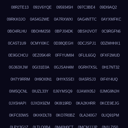
08R2TE13
091V6YQE
0959345H
097C3BE4
09DI9AQ2
09RKK0JO
0A54G2WE
0A7RXWXI
0AG4NTTC
0AYXMFKC
0BO4RLHU
0BOHM258
0BPJ04DK
0BSHJVOT
0C9RGFN6
0CA5T1U9
0CMYI0KC
0D38QEGH
0DCJSPJ1
0DZMHHX1
0E9GCHCU
0EZ05K4R
0FFYUM84
0FLIL6GQ
0FXF2MUD
0G363XJW
0GI31E0A
0GJSAH4M
0GRH7XSL
0H17NT32
0H7Y9RRM
0H9OI0N1
0HYK5SEI
0IA5RSJ3
0IF4Y4UQ
0IM5QCNL
0IUZL33Y
0J6YMSQ9
0JAWX05J
0JMG9NJH
0JX5HAPI
0JXDX9ZM
0K8I19RD
0KA2KHRR
0KCE9EJG
0KFC83WS
0KHXDLT8
0KO7R0BZ
0LA240G7
0LIQ91PM
0LPY3G1Z
0LTLQ0B4
0M40H0CT
0MCMJJJP
0N1LZI50