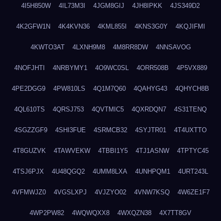
4I5H850W
4IL73M3I
4JGM8GIJ
4JH8IPKK
4JS349D2
4K2GFW1N
4K4KVN36
4KML855I
4KNS3G0Y
4KQJIFMI
4KWTO3AT
4LXNH9M8
4M8RR8DW
4NNSAVOG
4NOFJHTI
4NRBYMY1
4O9WC0SL
4ORR508B
4P5VX889
4PE2DGG9
4PW810LS
4Q1M7Q60
4QAHYG43
4QHYCH8B
4QL610TS
4QRSJ753
4QVTMIC5
4QXRDQN7
4S31TENQ
4SGZZGF9
4SHI3FUE
4SRMCB32
4SYJTR01
4T4UXTTO
4T8GUZVK
4TAWVEKW
4TBBI1Y5
4TJ1ASNW
4TPTYC45
4TSJ6PJX
4U48QGQ2
4UMM8LXA
4UNHPQM1
4URT243L
4VFMWJZ0
4VGSLXPJ
4VJZYO02
4VNW7KSQ
4W6ZE1F7
4WP2PW82
4WQWQXX8
4WXQZN38
4X7TT8GV