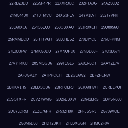
22RDZ3DD
22S5F4PR
22XXR3UO
232PTAJG
24AZ56D2
24MC44U0
24TJTMVU
24XS3FEV
24YV1LVI
252T7VNK
253A0XC6
254O5EQJ
258OBXAU
25JR0XCH
25Q8956U
25RMMEOD
26HTTV6H
26L0HESZ
270L4YOL
276UFPNM
27E8J3FW
27MKG0DU
27MNQPU0
27NBD68F
27O3D674
27VYT4KU
28SMQGU6
299T1G15
2A01R6QT
2AAYZL7V
2AFJGVZY
2ATPPOCH
2B2G3AW2
2BFZFCNW
2BKKV1H5
2BLDOOU6
2BRHOLRJ
2CKA0HWT
2CRELPQI
2CSOTXFR
2CVZ7WMG
2D26EBXW
2D942LRG
2DPSN680
2DU7LORM
2EZC76PR
2F53ZH8K
2FFJSSR3
2G789XQE
2G8M6D58
2HDT2UKH
2HLBXGGN
2HMC2F0V