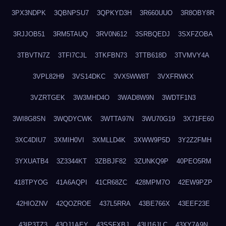
3PX3NDPK
3QBNPSU7
3QPKYD3H
3R660UUO
3R8OBY8R
3RJJOB51
3RM5TAUQ
3RV0N612
3SRBQEDJ
3SXFZOBA
3TBVTN7Z
3TFI7CJL
3TKFBN73
3TTB618D
3TVMVY4A
3VPL82H9
3VS14DKC
3VX5WW8T
3VXFRWKX
3VZRTGEK
3W3MHD4O
3WAD8W9N
3WDTF1N3
3WI8G8SN
3WQDYCWK
3WTTA97N
3WU70G19
3X71FE60
3XC4DIU7
3XMIH0VI
3XMLLD4K
3XWW9P5D
3Y2Z2FMH
3YXUATB4
3Z3344KT
3ZBBJF82
3ZUNKQ9P
40PEO5RM
418TPYOG
41A6AQPI
41CR68ZC
428MPM7O
42EW9PZP
42HIOZNV
42QOZROE
437L5RRA
43BE766X
43EEF23E
43IP3TZ3
43OJ1AEY
43SSFXBJ
43U16JLC
43XY7A9N