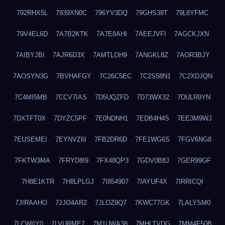
792RHX5L
7939XN0C
796YV3DQ
79GHS38T
79L8YFMC
79V4EL6D
7A7B2KTK
7A7E8AHI
7AEEJVFI
7AGCKJXN
7AIBYJBI
7AJR6D3X
7AMTLOH9
7ANGKL8Z
7AOR3BJY
7AOSYN3G
7BVHAFGY
7C26C5EC
7C2S58N1
7C2XDJQN
7C4MI5MB
7CCV7IAS
7D5UQZFD
7D73WX32
7DULR9YN
7DXTFT0X
7DYZC5PF
7E0NDNH1
7EDB4H4S
7EE3M9WJ
7EUSEMEI
7EYNVZ6I
7FB2DR6D
7FE1WG6S
7FGV6NG8
7FKTW3MA
7FRYD8I9
7FX48QP3
7GDV0B8J
7GER99GF
7H8E1KTR
7H8LPLGJ
7I854907
7IAYUF4X
7IRRICQI
7JIRAAHO
7JJO4AR2
7JLOZ9Q7
7KWC77GK
7LALYSM0
7LCWIIY0
7LVURME7
7M1UWA38
7MHLTVDG
7MM4F50B