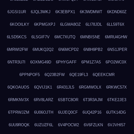
6JGSI1UR
6JQL3WKJ
6K3EBPX1
6K3WDMWT
6KDND60Z
6KOOILKY
6KPMGXPJ
6LGMA8OZ
6LI78JDL
6LL59T6X
6LSD5KCS
6LSGIF7V
6MC7XUTQ
6MNBISNE
6MRU4GHW
6MRWI2FW
6MUKQ2Q2
6N6MCPD2
6N8H9PB2
6NS1JPER
6NTR3U7I
6OXMG49D
6PHYGAFF
6PM1Z7A5
6PO2WC0X
6PPNPOF5
6Q23B2FW
6QE19FL3
6QEEKCMR
6QKOAUOS
6QVIJ1K1
6R431JL5
6RGMWOLX
6RKWC57X
6RMKNV3X
6RV8LARZ
6SBTC8OR
6T3R3AJM
6TKE2JE3
6TPRWJZM
6U06OJTH
6UJEQ0CF
6UQ42P16
6UTK14DG
6UU9ROQK
6UZUZF6L
6V4POCW2
6V6FZLKN
6VJVHI57