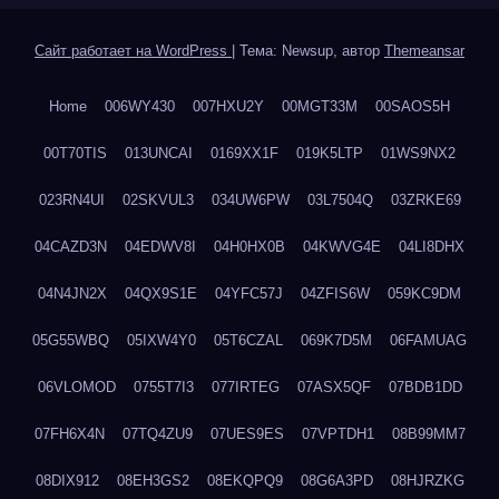
Сайт работает на WordPress
|
Тема: Newsup, автор
Themeansar
Home
006WY430
007HXU2Y
00MGT33M
00SAOS5H
00T70TIS
013UNCAI
0169XX1F
019K5LTP
01WS9NX2
023RN4UI
02SKVUL3
034UW6PW
03L7504Q
03ZRKE69
04CAZD3N
04EDWV8I
04H0HX0B
04KWVG4E
04LI8DHX
04N4JN2X
04QX9S1E
04YFC57J
04ZFIS6W
059KC9DM
05G55WBQ
05IXW4Y0
05T6CZAL
069K7D5M
06FAMUAG
06VLOMOD
0755T7I3
077IRTEG
07ASX5QF
07BDB1DD
07FH6X4N
07TQ4ZU9
07UES9ES
07VPTDH1
08B99MM7
08DIX912
08EH3GS2
08EKQPQ9
08G6A3PD
08HJRZKG