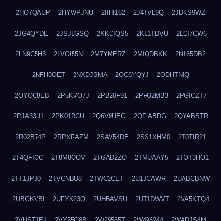
2HO7QAUP
2HYWPJNU
2IIHI162
2J4TVL9Q
2JDKS9WZ
2JG4QYDE
2JSJLGSQ
2KKCIQS5
2KL1TDVU
2LCI7CW6
2LN9C5H3
2LVOI55N
2M7YMERZ
2MIQDBKK
2N165DB2
2NFH8OET
2NXDJSMA
2OC6YQYJ
2ODHTNIQ
2OYOC8EB
2P5KVO7J
2PB26F91
2PFU2MB3
2PGICZT7
2PJA33U1
2PK01RCU
2Q6V9UEG
2QFIABDG
2QYABSTR
2R02B74P
2RPXRAZM
2SAV54DE
2SS1XHM0
2T0TIR21
2T4QFIOC
2T8M8OOV
2TGAD2ZO
2TMUAAY5
2TOT3HO1
2TT1JPJ0
2TVCNBU8
2TWC2CET
2U1JCAWR
2UABCBNW
2UBGKVBI
2UFYK23Q
2UHBAVSU
2UT1DWVT
2VA5KTQ4
2VUSTJE1
2VY55Q8B
2W29565T
2W496244
2WADJS4M