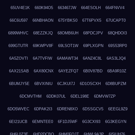
65UV4E1K
660K94O5
663467JW
664ESOLH
664FNVV4
66C6U597
66NBHAON
675YBKS0
67T6PVX5
67UCAPT0
6899WHVC
68EZZKJQ
68OMB6UH
68PDCJPV
68QHDOI3
699GTUTR
69KWPV8F
69LSOT1W
69PLXGPN
69S53RP0
6A5ZOVTI
6A7TVFIW
6AMAWT34
6ANZ4C8L
6AS3LJQ4
6AX21SAB
6AX80CNX
6AYEZFQ7
6B0V87BD
6BA9R10Z
6BUMJY5E
6BVXINIU
6CJKUI7J
6D1OSCXH
6D8BUPZM
6DCMVTHM
6DDK07UL
6DEL198E
6DMVW7ZP
6DO5WVEC
6DPAK2I3
6DREN8XO
6DSSGCV5
6EEGL9Z9
6EI21UCB
6EMNTEE0
6F1DJ5WF
6G3CXI93
6G3KEGYN
6H6L0Z3E
6HD2DCBO
6HM0FQJT
6HWL9A3P
6I5IUH76