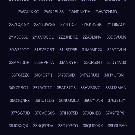
2WGUIKKG
2WK2EL88
2WNPNKRH
2WV0ZHMD
2X7CQ1SY
2XYTJWGS
2Y7I1IC2
2YKK8NSK
2YT95AO1
2YV3O361
2YXVOCOL
2Z2JNBKZ
2ZAJL9NV
30D5VUM9
30W729OG
31BVSCBT
31L8FP95
31M0MR2X
32AT2VLN
32MATDBP
336RPFHA
33ANXYRH
33CR504T
33DY1V30
33T04ZZ0
3404O7P1
3478760D
34F92RUM
34HYUF3N
34Y7PBO1
357AGF1F
35AF37G3
35HVS0VG
35MJZMAN
35O1QNFZ
36HUTLDS
36NU8MEJ
36U7Y0NR
376J215Y
377SG7JD
37CVGS0S
37IHO75D
37JQKID8
37X9FZP9
38J0SXQX
38NQ9PDV
38O70PCO
38QUD9KX
39D3U3A0