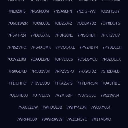
7NL020H5
7NS5N00M
7NSA9LFN
7NZIGFWV
7O15HQUY
7O6U1WZR
7O89DJ0L
7OB253FZ
7ODLM7D2
7OY8DOTS
7P5VTP24
7PDDGXNL
7PDF28N1
7PISQHBH
7PKT2VUV
7PN5ZVPO
7PS4XQMK
7PVQC4XL
7PVZ4BY4
7PY3EC1H
7Q1VZL8M
7QAQLLVB
7QP7DLC5
7QSLGYCU
7R0ZOLUX
7R9IGDKD
7ROB1V3K
7RPZVSPJ
7RX9CIDZ
7SH2DRLB
7T1IUHHO
7T3VE5UQ
7TKA257G
7TYDPROM
7UA3TIBE
7ULOHB33
7UTVLU59
7V2MI6BF
7V37GO5C
7V513WU4
7VACJZDW
7WHDQ1JB
7WHY4Z0N
7WQXY6L4
7WRFNCB0
7WWR3W39
7WZCNQ7C
7X1TM5XQ