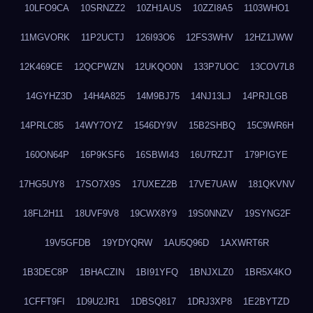
10LFO9CA
10SRNZZ2
10ZH1AUS
10ZZI8A5
1103WHO1
11MGVORK
11P2UCTJ
126I93O6
12FS3WHV
12HZ1JWW
12K469CE
12QCPWZN
12UKQO0N
133P7UOC
13COV7L8
14GYHZ3D
14H4A825
14M9BJ75
14NJ13LJ
14PRJLGB
14PRLC85
14WY7OYZ
1546DY9V
15B2SHBQ
15C9WR6H
160ON64P
16P9KSF6
16SBWI43
16U7RZJT
179PIGYE
17HG5UY8
17SO7X9S
17UXEZ2B
17VE7UAW
181QKVNV
18FL2H11
18UVF9V8
19CWX8Y9
19S0NNZV
19SYNG2F
19V5GFDB
19YDYQRW
1AU5Q96D
1AXWRT6R
1B3DEC8P
1BHACZIN
1BI91YFQ
1BNJXLZ0
1BR5X4KO
1CFFT9FI
1D9U2JR1
1DBSQ817
1DRJ3XP8
1E2BYTZD