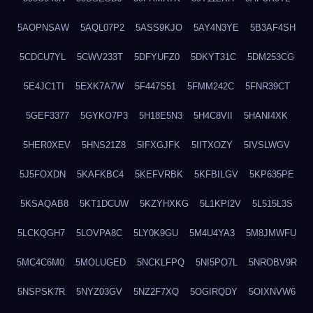
5AOPNSAW
5AQL07P2
5ASS9KJO
5AY4N3YE
5B3AF4SH
5CDCU7YL
5CWV233T
5DFYUFZ0
5DKYT31C
5DM253CG
5E4JC1TI
5EXK7A7W
5F447S51
5FMM242C
5FNR39CT
5GEF3377
5GYKO7P3
5H18E5N3
5H4C8VII
5HANI4XK
5HER0XEV
5HNS21Z8
5IFXGJFK
5IITXOZY
5IVSLWGV
5J5FOXDN
5KAFKBC4
5KEFVRBK
5KFBILGV
5KP635PE
5KSAQAB8
5KT1DCUW
5KZYHXKG
5L1KPI2V
5L515L3S
5LCKQGH7
5LOVPA8C
5LY0K9GU
5M4U4YA3
5M8JMWFU
5MC4C6M0
5MOLUGED
5NCKLFPQ
5NI5PO7L
5NROBV9R
5NSPSK7R
5NYZ03GV
5NZ2F7XQ
5OGIRQDY
5OIXNVW6