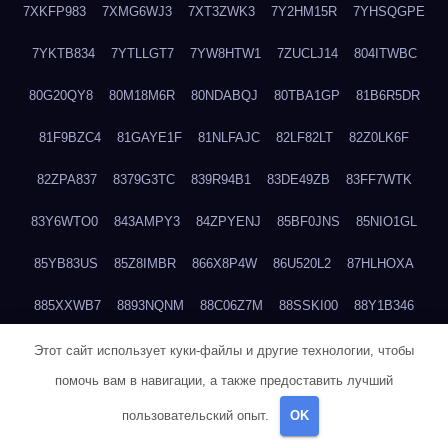
7XKFP983
7XMG6WJ3
7XT3ZWK3
7Y2HM15R
7YHSQGPE
7YKTB834
7YTLLGT7
7YW8HTW1
7ZUCLJ14
804ITWBC
80G20QY8
80M18M6R
80NDABQJ
80TBA1GP
81B6R5DR
81F9BZC4
81GAYE1F
81NLFAJC
82LF82LT
82Z0LK6F
82ZPA837
8379G3TC
839R94B1
83DE49ZB
83FF7WTK
83Y6WTO0
843AMPY3
84ZPYENJ
85BF0JNS
85NIO1GL
85YB83US
85Z8IMBR
866X8P4W
86U520L2
87HLHOXA
885XXWB7
8893NQNM
88C06Z7M
88SSKI00
88Y1B346
88ZYQON6
88ZZ29JA
895NL72T
89WVKQCH
8A6B5EEP
Этот сайт использует куки-файлы и другие технологии, чтобы
помочь вам в навигации, а также предоставить лучший
8BBJWQMN
8BJPIIGO
8BSWANL0
8BVB056I
8BZT9YKF
пользовательский опыт.
OK
8BZZZWSD
8C2C6QL5
8C6H1X9Q
8CEG9O6P
8CFDQ2M4