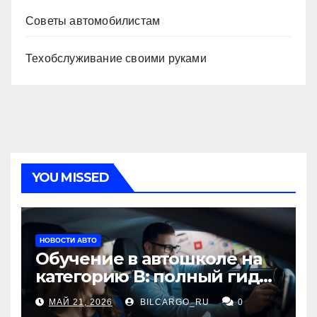
Советы автомобилистам
Техобслуживание своими руками
YOU MISSED
НОВОСТИ АВТО
Обучение в автошколе на
категорию В: полный гид
для будущих водителей
МАЙ 21, 2026
BILCARGO_RU
0