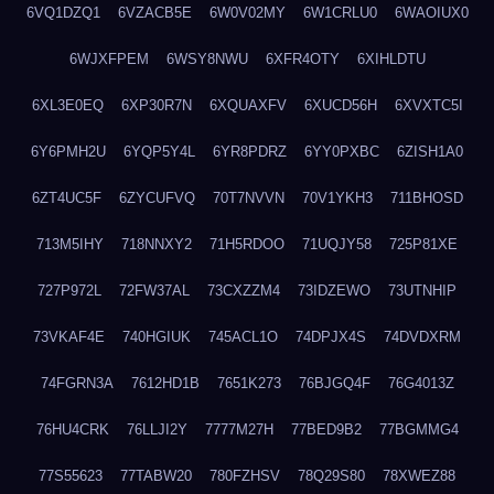
6VQ1DZQ1
6VZACB5E
6W0V02MY
6W1CRLU0
6WAOIUX0
6WJXFPEM
6WSY8NWU
6XFR4OTY
6XIHLDTU
6XL3E0EQ
6XP30R7N
6XQUAXFV
6XUCD56H
6XVXTC5I
6Y6PMH2U
6YQP5Y4L
6YR8PDRZ
6YY0PXBC
6ZISH1A0
6ZT4UC5F
6ZYCUFVQ
70T7NVVN
70V1YKH3
711BHOSD
713M5IHY
718NNXY2
71H5RDOO
71UQJY58
725P81XE
727P972L
72FW37AL
73CXZZM4
73IDZEWO
73UTNHIP
73VKAF4E
740HGIUK
745ACL1O
74DPJX4S
74DVDXRM
74FGRN3A
7612HD1B
7651K273
76BJGQ4F
76G4013Z
76HU4CRK
76LLJI2Y
7777M27H
77BED9B2
77BGMMG4
77S55623
77TABW20
780FZHSV
78Q29S80
78XWEZ88