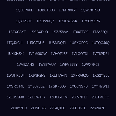
1Q3BPV0D
1QBCT8D3
1QMT9XGT
1QWO8TSQ
1QYKS8IF
1RCW99QZ
1RDUWSSK
1RYOMZPR
1SFXG5XT
1SSBXDLO
1SZ258AV
1T04TFO9
1T3A32QI
1TQ4XCLI
1URGFNU5
1USMDQTI
1USXOD9C
1UTQO46Q
1UXXH5X4
1V2M00OW
1VHOFJ5Z
1VLGOT3L
1VT6PD21
1VV8ZAHG
1W387VUY
1WFVB76Y
1WPX7P03
1WUHK6D4
1X9NP2FS
1XEHVF4N
1XFRA9ZO
1XS2YS68
1XSROT4L
1YS8YJ6Z
1YSKFL0G
1YUCNSFB
1YYN7W1J
1Z1US2M8
1ZLGWTF7
1ZOCGLFM
206VNFLF
20GH4EFO
2110Y7UD
21J9UIA6
2254Q10C
226DDKTL
22R2IX7P