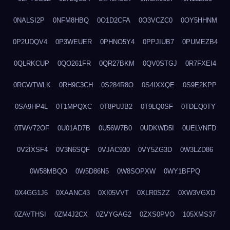
0NALSI2P
0NFM8HBQ
0O1D2CFA
0O3VCZC0
0OY5HHNM
0P2UDQV4
0P3WEUER
0PHNO5Y4
0PPJIUB7
0PUMEZB4
0QLRKCUP
0QO261FR
0QR27BKM
0QV0STGJ
0R7FXEI4
0RCWTWLK
0RH9C3CH
0S284R8O
0S4IXXQE
0S9E2KPP
0SA9HP4L
0T1MPQXC
0T8PUJB2
0T9LQ0SF
0TDEQ0TY
0TWV72OF
0U01AD7B
0U56W7B0
0UDKWD5I
0UELVNFD
0V2IXSF4
0V3N6SQF
0VJAC930
0VY5ZG3D
0W3LZD86
0W58MBQO
0W5D86N5
0W8SOPXW
0WY1BFPQ
0X4GG1J6
0XAANC43
0XI05VVT
0XLR0SZZ
0XW3VGXD
0ZAVTHSI
0ZM4J2CX
0ZVYGAG2
0ZXS0PVO
105XMS37