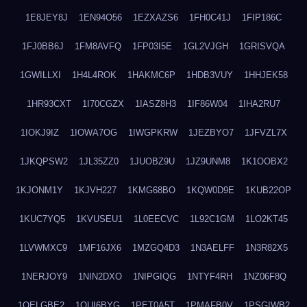
1E8JEY8J
1EN94O56
1EZXAZS6
1FH0C41J
1FIP186C
1FJ0BB6J
1FM8AVFQ
1FP03I5E
1GL2VJGH
1GRISVQA
1GWILLXI
1H4L4ROK
1HAKMC6P
1HDB3VUY
1HHJEK58
1HR93CXT
1I70CGZX
1IASZ8H3
1IF86W04
1IHA2RU7
1IOKJ9IZ
1IOWA7OG
1IWGPKRW
1JEZBYO7
1JFVZL7X
1JKQPSW2
1JL35ZZ0
1JUOBZ9U
1JZ9UNM8
1K1OOBX2
1KJONM1Y
1KJVH227
1KMG68BO
1KQW0D9E
1KUB22OP
1KUC7YQ5
1KVUSEU1
1L0EECVC
1L92C1GM
1LO2KT45
1LVWMXC9
1MF16JX6
1MZGQ4D3
1N3AELFF
1N3R82X5
1NERJOY9
1NIN2DXO
1NIPGIQG
1NTYF4RH
1NZ06F8Q
1OELGBE2
1OUI6BYG
1PET0A5T
1PMAFB0V
1PSGIWB2