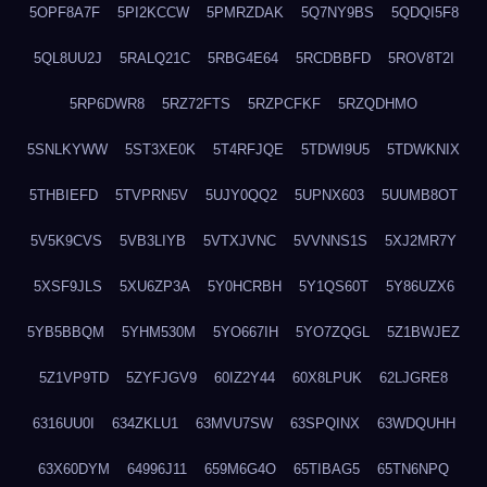
5OPF8A7F
5PI2KCCW
5PMRZDAK
5Q7NY9BS
5QDQI5F8
5QL8UU2J
5RALQ21C
5RBG4E64
5RCDBBFD
5ROV8T2I
5RP6DWR8
5RZ72FTS
5RZPCFKF
5RZQDHMO
5SNLKYWW
5ST3XE0K
5T4RFJQE
5TDWI9U5
5TDWKNIX
5THBIEFD
5TVPRN5V
5UJY0QQ2
5UPNX603
5UUMB8OT
5V5K9CVS
5VB3LIYB
5VTXJVNC
5VVNNS1S
5XJ2MR7Y
5XSF9JLS
5XU6ZP3A
5Y0HCRBH
5Y1QS60T
5Y86UZX6
5YB5BBQM
5YHM530M
5YO667IH
5YO7ZQGL
5Z1BWJEZ
5Z1VP9TD
5ZYFJGV9
60IZ2Y44
60X8LPUK
62LJGRE8
6316UU0I
634ZKLU1
63MVU7SW
63SPQINX
63WDQUHH
63X60DYM
64996J11
659M6G4O
65TIBAG5
65TN6NPQ