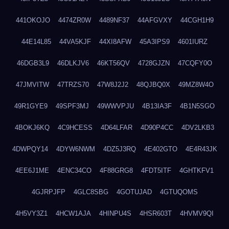
441OKOJO
4474ZR0W
4489NF37
44AFGVXY
44CGH1H9
44E14L85
44VA5KJF
44XI8AFW
45A3IPS9
4601IURZ
46DGB3L9
46DLKJV6
46KT56QV
4728GJZN
47CQFY0O
47JMVITW
47TRZS70
47W8J2J2
48QJBQ0X
49MZ8W4O
49R1GYE9
49SPF3MJ
49WWVPJU
4B13IA3F
4B1N5SGO
4BOKJ6KQ
4C9HCESS
4D64LFAR
4D90P4CC
4DV2LKB3
4DWPQY14
4DYW6NWM
4DZ5J3RQ
4E402GTO
4E4R43JK
4EE6J1ME
4ENC34CO
4F88GRG8
4FDT5ITF
4GHTKFV1
4GJRPJFP
4GLC8SBG
4GOTUJAD
4GTUQOMS
4H5VY3Z1
4HCW1AJA
4HINPU4S
4HSR603T
4HVMV9QI