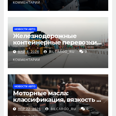
КОММЕНТАРИИ
НОВОСТИ АВТО
Железнодорожные
контейнерные перевозки
из Китая в Россию:
МАЙ 6, 2026
BILCARGO_RU
0
маршруты, сроки и
требования
КОММЕНТАРИИ
НОВОСТИ АВТО
Моторные масла:
классификация, вязкость и
рекомендации по выбору
АПР 22, 2026
BILCARGO_RU
0
для различных типов