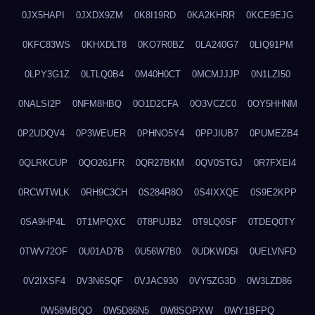
0JX5HAPI
0JXDX9ZM
0K8I19RD
0KA2KHRR
0KCE9EJG
0KFC83WS
0KHXDLT8
0KO7R0BZ
0LA240G7
0LIQ91PM
0LPY3G1Z
0LTLQ0B4
0M40H0CT
0MCMJJJP
0N1LZI50
0NALSI2P
0NFM8HBQ
0O1D2CFA
0O3VCZC0
0OY5HHNM
0P2UDQV4
0P3WEUER
0PHNO5Y4
0PPJIUB7
0PUMEZB4
0QLRKCUP
0QO261FR
0QR27BKM
0QV0STGJ
0R7FXEI4
0RCWTWLK
0RH9C3CH
0S284R8O
0S4IXXQE
0S9E2KPP
0SA9HP4L
0T1MPQXC
0T8PUJB2
0T9LQ0SF
0TDEQ0TY
0TWV72OF
0U01AD7B
0U56W7B0
0UDKWD5I
0UELVNFD
0V2IXSF4
0V3N6SQF
0VJAC930
0VY5ZG3D
0W3LZD86
0W58MBQO
0W5D86N5
0W8SOPXW
0WY1BFPQ