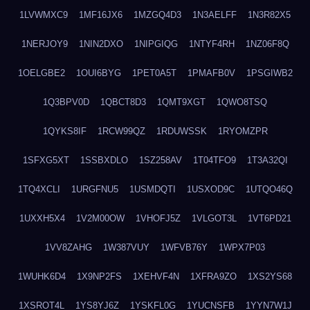
1LVWMXC9
1MF16JX6
1MZGQ4D3
1N3AELFF
1N3R82X5
1NERJOY9
1NIN2DXO
1NIPGIQG
1NTYF4RH
1NZ06F8Q
1OELGBE2
1OUI6BYG
1PET0A5T
1PMAFB0V
1PSGIWB2
1Q3BPV0D
1QBCT8D3
1QMT9XGT
1QWO8TSQ
1QYKS8IF
1RCW99QZ
1RDUWSSK
1RYOMZPR
1SFXG5XT
1SSBXDLO
1SZ258AV
1T04TFO9
1T3A32QI
1TQ4XCLI
1URGFNU5
1USMDQTI
1USXOD9C
1UTQO46Q
1UXXH5X4
1V2M00OW
1VHOFJ5Z
1VLGOT3L
1VT6PD21
1VV8ZAHG
1W387VUY
1WFVB76Y
1WPX7P03
1WUHK6D4
1X9NP2FS
1XEHVF4N
1XFRA9ZO
1XS2YS68
1XSROT4L
1YS8YJ6Z
1YSKFL0G
1YUCNSFB
1YYN7W1J