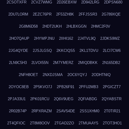
2CSOTXFR
2CVZ7WMG
2D26EBXW
2D942LRG
2DPSN680
2DU7LORM
2EZC76PR
2F53ZH8K
2FFJSSR3
2G789XQE
2G8M6D58
2HDT2UKH
2HLBXGGN
2HMC2F0V
2HO7QAUP
2HYWPJNU
2IIHI162
2J4TVL9Q
2JDKS9WZ
2JG4QYDE
2JSJLGSQ
2KKCIQS5
2KL1TDVU
2LCI7CW6
2LN9C5H3
2LVOI55N
2M7YMERZ
2MIQDBKK
2N165DB2
2NFH8OET
2NXDJSMA
2OC6YQYJ
2ODHTNIQ
2OYOC8EB
2P5KVO7J
2PB26F91
2PFU2MB3
2PGICZT7
2PJA33U1
2PK01RCU
2Q6V9UEG
2QFIABDG
2QYABSTR
2R02B74P
2RPXRAZM
2SAV54DE
2SS1XHM0
2T0TIR21
2T4QFIOC
2T8M8OOV
2TGAD2ZO
2TMUAAY5
2TOT3HO1