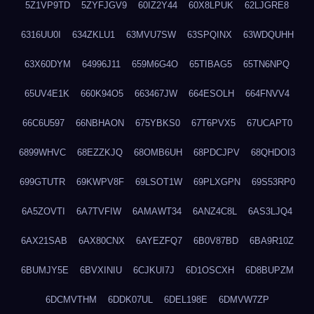
5Z1VP9TD
5ZYFJGV9
60IZ2Y44
60X8LPUK
62LJGRE8
6316UU0I
634ZKLU1
63MVU7SW
63SPQINX
63WDQUHH
63X60DYM
64996J11
659M6G4O
65TIBAG5
65TN6NPQ
65UV4E1K
660K94O5
663467JW
664ESOLH
664FNVV4
66C6U597
66NBHAON
675YBKS0
67T6PVX5
67UCAPT0
6899WHVC
68EZZKJQ
68OMB6UH
68PDCJPV
68QHDOI3
699GTUTR
69KWPV8F
69LSOT1W
69PLXGPN
69S53RP0
6A5ZOVTI
6A7TVFIW
6AMAWT34
6ANZ4C8L
6AS3LJQ4
6AX21SAB
6AX80CNX
6AYEZFQ7
6B0V87BD
6BA9R10Z
6BUMJY5E
6BVXINIU
6CJKUI7J
6D1OSCXH
6D8BUPZM
6DCMVTHM
6DDK07UL
6DEL198E
6DMVW7ZP