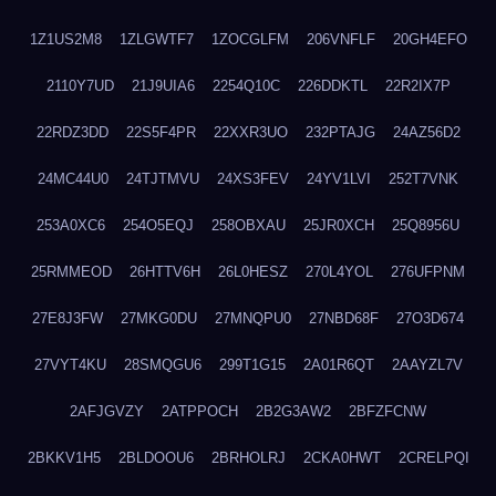
1Z1US2M8
1ZLGWTF7
1ZOCGLFM
206VNFLF
20GH4EFO
2110Y7UD
21J9UIA6
2254Q10C
226DDKTL
22R2IX7P
22RDZ3DD
22S5F4PR
22XXR3UO
232PTAJG
24AZ56D2
24MC44U0
24TJTMVU
24XS3FEV
24YV1LVI
252T7VNK
253A0XC6
254O5EQJ
258OBXAU
25JR0XCH
25Q8956U
25RMMEOD
26HTTV6H
26L0HESZ
270L4YOL
276UFPNM
27E8J3FW
27MKG0DU
27MNQPU0
27NBD68F
27O3D674
27VYT4KU
28SMQGU6
299T1G15
2A01R6QT
2AAYZL7V
2AFJGVZY
2ATPPOCH
2B2G3AW2
2BFZFCNW
2BKKV1H5
2BLDOOU6
2BRHOLRJ
2CKA0HWT
2CRELPQI