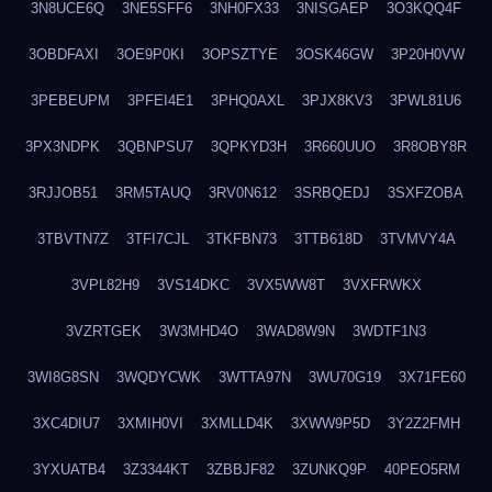
3N8UCE6Q
3NE5SFF6
3NH0FX33
3NISGAEP
3O3KQQ4F
3OBDFAXI
3OE9P0KI
3OPSZTYE
3OSK46GW
3P20H0VW
3PEBEUPM
3PFEI4E1
3PHQ0AXL
3PJX8KV3
3PWL81U6
3PX3NDPK
3QBNPSU7
3QPKYD3H
3R660UUO
3R8OBY8R
3RJJOB51
3RM5TAUQ
3RV0N612
3SRBQEDJ
3SXFZOBA
3TBVTN7Z
3TFI7CJL
3TKFBN73
3TTB618D
3TVMVY4A
3VPL82H9
3VS14DKC
3VX5WW8T
3VXFRWKX
3VZRTGEK
3W3MHD4O
3WAD8W9N
3WDTF1N3
3WI8G8SN
3WQDYCWK
3WTTA97N
3WU70G19
3X71FE60
3XC4DIU7
3XMIH0VI
3XMLLD4K
3XWW9P5D
3Y2Z2FMH
3YXUATB4
3Z3344KT
3ZBBJF82
3ZUNKQ9P
40PEO5RM