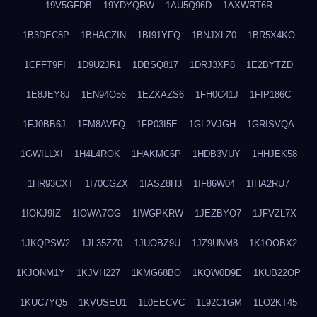
19V5GFDB
19YDYQRW
1AU5Q96D
1AXWRT6R
1B3DEC8P
1BHACZIN
1BI91YFQ
1BNJXLZ0
1BR5X4KO
1CFFT9FI
1D9U2JR1
1DBSQ817
1DRJ3XP8
1E2BYTZD
1E8JEY8J
1EN94O56
1EZXAZS6
1FH0C41J
1FIP186C
1FJ0BB6J
1FM8AVFQ
1FP03I5E
1GL2VJGH
1GRISVQA
1GWILLXI
1H4L4ROK
1HAKMC6P
1HDB3VUY
1HHJEK58
1HR93CXT
1I70CGZX
1IASZ8H3
1IF86W04
1IHA2RU7
1IOKJ9IZ
1IOWA7OG
1IWGPKRW
1JEZBYO7
1JFVZL7X
1JKQPSW2
1JL35ZZ0
1JUOBZ9U
1JZ9UNM8
1K1OOBX2
1KJONM1Y
1KJVH227
1KMG68BO
1KQW0D9E
1KUB22OP
1KUC7YQ5
1KVUSEU1
1L0EECVC
1L92C1GM
1LO2KT45