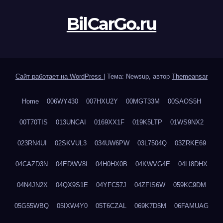
BilCarGo.ru
Сайт работает на WordPress
|
Тема: Newsup, автор
Themeansar
Home
006WY430
007HXU2Y
00MGT33M
00SAOS5H
00T70TIS
013UNCAI
0169XX1F
019K5LTP
01WS9NX2
023RN4UI
02SKVUL3
034UW6PW
03L7504Q
03ZRKE69
04CAZD3N
04EDWV8I
04H0HX0B
04KWVG4E
04LI8DHX
04N4JN2X
04QX9S1E
04YFC57J
04ZFIS6W
059KC9DM
05G55WBQ
05IXW4Y0
05T6CZAL
069K7D5M
06FAMUAG