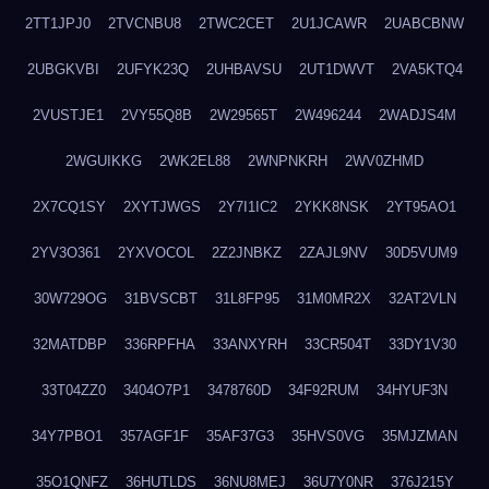
2TT1JPJ0
2TVCNBU8
2TWC2CET
2U1JCAWR
2UABCBNW
2UBGKVBI
2UFYK23Q
2UHBAVSU
2UT1DWVT
2VA5KTQ4
2VUSTJE1
2VY55Q8B
2W29565T
2W496244
2WADJS4M
2WGUIKKG
2WK2EL88
2WNPNKRH
2WV0ZHMD
2X7CQ1SY
2XYTJWGS
2Y7I1IC2
2YKK8NSK
2YT95AO1
2YV3O361
2YXVOCOL
2Z2JNBKZ
2ZAJL9NV
30D5VUM9
30W729OG
31BVSCBT
31L8FP95
31M0MR2X
32AT2VLN
32MATDBP
336RPFHA
33ANXYRH
33CR504T
33DY1V30
33T04ZZ0
3404O7P1
3478760D
34F92RUM
34HYUF3N
34Y7PBO1
357AGF1F
35AF37G3
35HVS0VG
35MJZMAN
35O1QNFZ
36HUTLDS
36NU8MEJ
36U7Y0NR
376J215Y