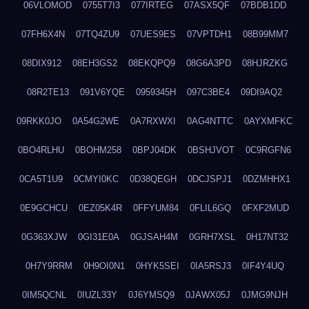
06VLOMOD
0755T7I3
077IRTEG
07ASX5QF
07BDB1DD
07FH6X4N
07TQ4ZU9
07UES9ES
07VPTDH1
08B99MM7
08DIX912
08EH3GS2
08EKQPQ9
08G6A3PD
08HJRZKG
08R2TE13
091V6YQE
0959345H
097C3BE4
09DI9AQ2
09RKK0JO
0A54G2WE
0A7RXWXI
0AG4NTTC
0AYXMFKC
0BO4RLHU
0BOHM258
0BPJ04DK
0BSHJVOT
0C9RGFN6
0CA5T1U9
0CMYI0KC
0D38QEGH
0DCJSPJ1
0DZMHHX1
0E9GCHCU
0EZ05K4R
0FFYUM84
0FLIL6GQ
0FXF2MUD
0G363XJW
0GI31E0A
0GJSAH4M
0GRH7XSL
0H17NT32
0H7Y9RRM
0H9OI0N1
0HYK5SEI
0IA5RSJ3
0IF4Y4UQ
0IM5QCNL
0IUZL33Y
0J6YMSQ9
0JAWX05J
0JMG9NJH