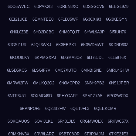
6DO5WVEC
6DPAK2I3
6DREN8XO
6DSSGCV5
6EEGL9Z9
6EI21UCB
6EMNTEE0
6F1DJ5WF
6G3CXI93
6G3KEGYN
6H6L0Z3E
6HD2DCBO
6HM0FQJT
6HWL9A3P
6I5IUH76
6JGSI1UR
6JQL3WKJ
6K3EBPX1
6K3WDMWT
6KDND60Z
6KOOILKY
6KPMGXPJ
6LGMA8OZ
6LI78JDL
6LL59T6X
6LSD5KCS
6LSGIF7V
6MC7XUTQ
6MNBISNE
6MRU4GHW
6MRWI2FW
6MUKQ2Q2
6N6MCPD2
6N8H9PB2
6NS1JPER
6NTR3U7I
6OXMG49D
6PHYGAFF
6PM1Z7A5
6PO2WC0X
6PPNPOF5
6Q23B2FW
6QE19FL3
6QEEKCMR
6QKOAUOS
6QVIJ1K1
6R431JL5
6RGMWOLX
6RKWC57X
6RMKNV3X
6RV8LARZ
6SBTC8OR
6T3R3AJM
6TKE2JE3