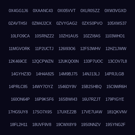
0X4GG1J6
0XAANC43
0XI05VVT
0XLR0SZZ
0XW3VGXD
0ZAVTHSI
0ZM4J2CX
0ZVYGAG2
0ZXS0PVO
105XMS37
10LFO9CA
10SRNZZ2
10ZH1AUS
10ZZI8A5
1103WHO1
11MGVORK
11P2UCTJ
126I93O6
12FS3WHV
12HZ1JWW
12K469CE
12QCPWZN
12UKQO0N
133P7UOC
13COV7L8
14GYHZ3D
14H4A825
14M9BJ75
14NJ13LJ
14PRJLGB
14PRLC85
14WY7OYZ
1546DY9V
15B2SHBQ
15C9WR6H
160ON64P
16P9KSF6
16SBWI43
16U7RZJT
179PIGYE
17HG5UY8
17SO7X9S
17UXEZ2B
17VE7UAW
181QKVNV
18FL2H11
18UVF9V8
19CWX8Y9
19S0NNZV
19SYNG2F