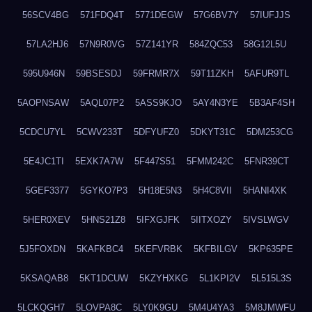
56SCV4BG
571FDQ4T
5771DEGW
57G6BV7Y
57IUFJJS
57LA2HJ6
57N9R0VG
57Z141YR
584ZQC53
58G12L5U
595U946N
59BSESDJ
59FRMR7X
59T11ZKH
5AFUR9TL
5AOPNSAW
5AQL07P2
5ASS9KJO
5AY4N3YE
5B3AF4SH
5CDCU7YL
5CWV233T
5DFYUFZ0
5DKYT31C
5DM253CG
5E4JC1TI
5EXK7A7W
5F447S51
5FMM242C
5FNR39CT
5GEF3377
5GYKO7P3
5H18E5N3
5H4C8VII
5HANI4XK
5HER0XEV
5HNS21Z8
5IFXGJFK
5IITXOZY
5IVSLWGV
5J5FOXDN
5KAFKBC4
5KEFVRBK
5KFBILGV
5KP635PE
5KSAQAB8
5KT1DCUW
5KZYHXKG
5L1KPI2V
5L515L3S
5LCKQGH7
5LOVPA8C
5LY0K9GU
5M4U4YA3
5M8JMWFU