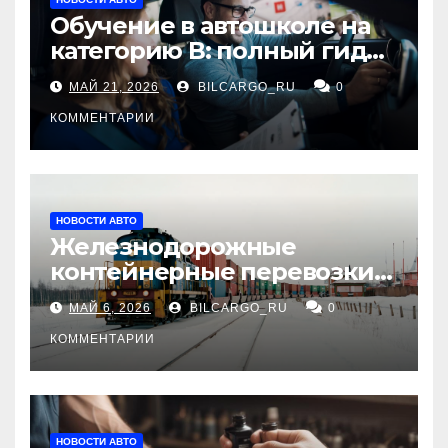
Обучение в автошколе на
категорию В: полный гид
для будущих водителей
МАЙ 21, 2026
BILCARGO_RU
0
КОММЕНТАРИИ
НОВОСТИ АВТО
Железнодорожные
контейнерные перевозки
из Китая в Россию:
МАЙ 6, 2026
BILCARGO_RU
0
маршруты, сроки и
требования
КОММЕНТАРИИ
НОВОСТИ АВТО