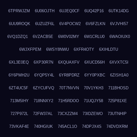
6TPRWJZM
6U06OJTH
6UJEQ0CF
6UQ42P16
6UTK14DG
6UU9ROQK
6UZUZF6L
6V4POCW2
6V6FZLKN
6VJVHI57
6VQ1DZQ1
6VZACB5E
6W0V02MY
6W1CRLU0
6WAOIUX0
6WJXFPEM
6WSY8NWU
6XFR4OTY
6XIHLDTU
6XL3E0EQ
6XP30R7N
6XQUAXFV
6XUCD56H
6XVXTC5I
6Y6PMH2U
6YQP5Y4L
6YR8PDRZ
6YY0PXBC
6ZISH1A0
6ZT4UC5F
6ZYCUFVQ
70T7NVVN
70V1YKH3
711BHOSD
713M5IHY
718NNXY2
71H5RDOO
71UQJY58
725P81XE
727P972L
72FW37AL
73CXZZM4
73IDZEWO
73UTNHIP
73VKAF4E
740HGIUK
745ACL1O
74DPJX4S
74DVDXRM