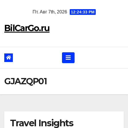
Перейти
Пт. Авг 7th, 2026
12:24:34 PM
к
содержанию
BilCarGo.ru
GJAZQP01
Travel Insights