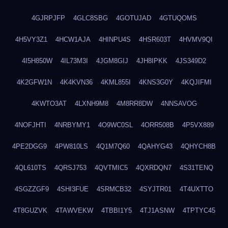
4GJRPJFP
4GLC8SBG
4GOTUJAD
4GTUQOMS
4H5VY3Z1
4HCW1AJA
4HINPU4S
4HSR603T
4HVMV9QI
4I5H850W
4IL73M3I
4JGM8GIJ
4JH8IPKK
4JS349D2
4K2GFW1N
4K4KVN36
4KML855I
4KNS3G0Y
4KQJIFMI
4KWTO3AT
4LXNH9M8
4M8RR8DW
4NNSAVOG
4NOFJHTI
4NRBYMY1
4O9WC0SL
4ORR508B
4P5VX889
4PE2DGG9
4PW810LS
4Q1M7Q60
4QAHYG43
4QHYCH8B
4QL610TS
4QRSJ753
4QVTMIC5
4QXRDQN7
4S31TENQ
4SGZZGF9
4SHI3FUE
4SRMCB32
4SYJTR01
4T4UXTTO
4T8GUZVK
4TAWVEKW
4TBBI1Y5
4TJ1ASNW
4TPTYC45