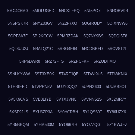
5MC4C6M0
5MOLUGED
5NCKLFPQ
5NI5PO7L
5NROBV9R
5NSPSK7R
5NYZ03GV
5NZ2F7XQ
5OGIRQDY
5OIXNVW6
5OPF8A7F
5PI2KCCW
5PMRZDAK
5Q7NY9BS
5QDQI5F8
5QL8UU2J
5RALQ21C
5RBG4E64
5RCDBBFD
5ROV8T2I
5RP6DWR8
5RZ72FTS
5RZPCFKF
5RZQDHMO
5SNLKYWW
5ST3XE0K
5T4RFJQE
5TDWI9U5
5TDWKNIX
5THBIEFD
5TVPRN5V
5UJY0QQ2
5UPNX603
5UUMB8OT
5V5K9CVS
5VB3LIYB
5VTXJVNC
5VVNNS1S
5XJ2MR7Y
5XSF9JLS
5XU6ZP3A
5Y0HCRBH
5Y1QS60T
5Y86UZX6
5YB5BBQM
5YHM530M
5YO667IH
5YO7ZQGL
5Z1BWJEZ