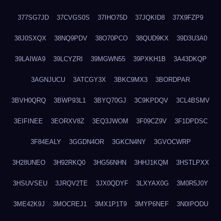
377SG7JD
37CVGS0S
37IHO75D
37JQKID8
37X9FZP9
38J0SXQX
38NQ9PDV
38O70PCO
38QUD9KX
39D3U3A0
39LAIWA9
39LCYZRI
39MGWN55
39PXKH1B
3A43DKQP
3AGNJUCU
3ATCGY3X
3BKC9MX3
3BORDPAR
3BVH0QRQ
3BWP93L1
3BYQ70GJ
3C9KPDQV
3CL4BSMV
3EIFINEE
3EORXV8Z
3EQ3JWOM
3F09CZ9V
3F1DPDSC
3F84EALY
3GGDN4OR
3GKCN4NY
3GVOCWRP
3H28UNEO
3H92RKQ0
3HG56NHN
3HHJ1KQM
3HSTLPXX
3HSUVSEU
3JRQV2TE
3JX0QDYF
3LXYAX0G
3M0R5J0Y
3ME42K9J
3MOCREJ1
3MX1P1T9
3MYP6NEF
3N0IPODU