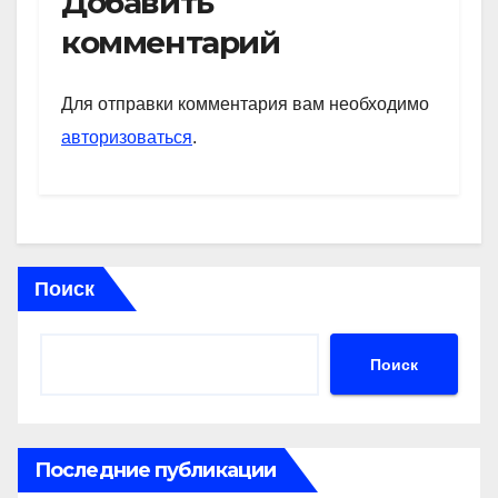
Добавить
s
gr
o
а
комментарий
A
a
kl
в
p
m
a
и
Для отправки комментария вам необходимо
p
ss
ть
авторизоваться
.
ni
ki
Поиск
Поиск
Последние публикации