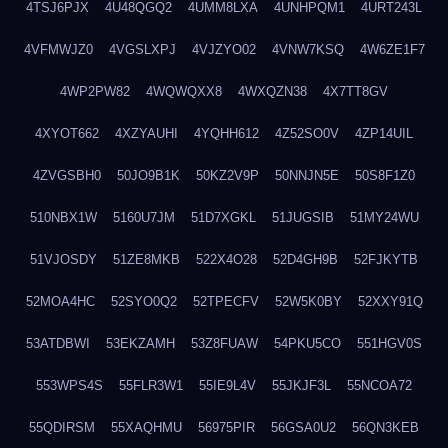
4TSJ6PJX
4U48QGQ2
4UMM8LXA
4UNHPQM1
4URT243L
4VFMWJZ0
4VGSLXPJ
4VJZYO02
4VNW7KSQ
4W6ZE1F7
4WP2PW82
4WQWQXX8
4WXQZN38
4X7TT8GV
4XYOT662
4XZYAUHI
4YQHH612
4Z52SO0V
4ZP14UIL
4ZVGSBH0
50JO9B1K
50KZ2V9P
50NNJN5E
50S8F1Z0
510NBX1W
5160U7JM
51D7XGKL
51JUGSIB
51MY24WU
51VJOSDY
51ZE8MKB
522X4O28
52D4GH9B
52FJKYTB
52MOA4HC
52SYO0Q2
52TPECFV
52W5K0BY
52XXY91Q
53ATDBWI
53EKZAMH
53Z8FUAW
54PKU5CO
551HGV0S
553WPS4S
55FLR3W1
55IE9L4V
55JKJF3L
55NCOA72
55QDIRSM
55XAQHMU
56975PIR
56GSA0U2
56QN3KEB