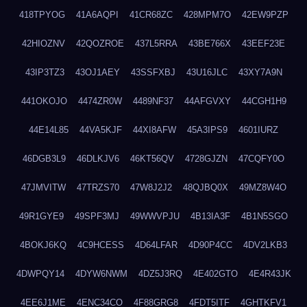
418TPYOG
41A6AQPI
41CR68ZC
428MPM7O
42EW9PZP
42HIOZNV
42QOZROE
437L5RRA
43BE766X
43EEF23E
43IP3TZ3
43OJ1AEY
43SSFXBJ
43U16JLC
43XY7A9N
441OKOJO
4474ZR0W
4489NF37
44AFGVXY
44CGH1H9
44E14L85
44VA5KJF
44XI8AFW
45A3IPS9
4601IURZ
46DGB3L9
46DLKJV6
46KT56QV
4728GJZN
47CQFY0O
47JMVITW
47TRZS70
47W8J2J2
48QJBQ0X
49MZ8W4O
49R1GYE9
49SPF3MJ
49WWVPJU
4B13IA3F
4B1N5SGO
4BOKJ6KQ
4C9HCESS
4D64LFAR
4D90P4CC
4DV2LKB3
4DWPQY14
4DYW6NWM
4DZ5J3RQ
4E402GTO
4E4R43JK
4EE6J1ME
4ENC34CO
4F88GRG8
4FDT5ITF
4GHTKFV1