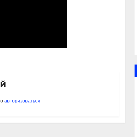
ий
мо
авторизоваться
.