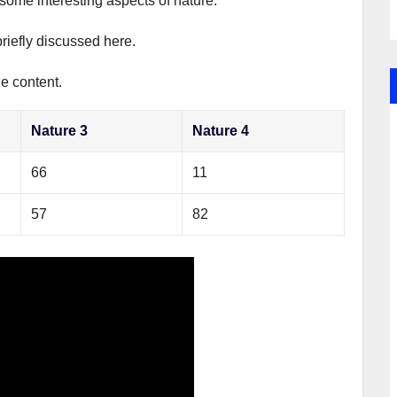
 some interesting aspects of nature.
briefly discussed here.
he content.
Nature 3
Nature 4
66
11
57
82