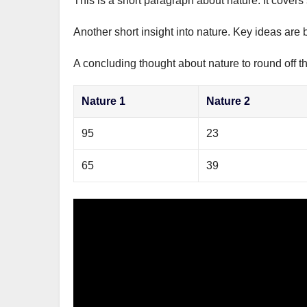
This is a short paragraph about nature. It covers
р
m
l
а
Another short insight into nature. Key ideas are 
a
в
s
A concluding thought about nature to round off t
и
s
т
Nature 1
Nature 2
n
ь
i
95
23
k
65
39
i