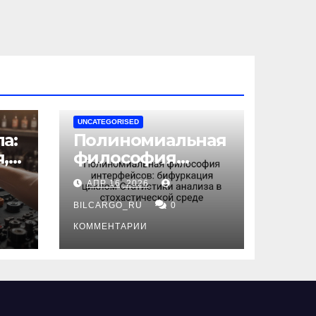
UNCATEGORISED
а:
Полиномиальная
,
философия
интерфейсов:
АПР 16, 2026
бифуркация
циклом
BILCARGO_RU
0
ов
Статистики
КОММЕНТАРИИ
анализа в
стохастической
среде