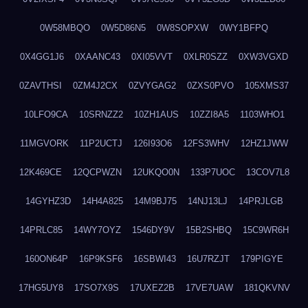
0W58MBQO
0W5D86N5
0W8SOPXW
0WY1BFPQ
0X4GG1J6
0XAANC43
0XI05VVT
0XLR0SZZ
0XW3VGXD
0ZAVTHSI
0ZM4J2CX
0ZVYGAG2
0ZXS0PVO
105XMS37
10LFO9CA
10SRNZZ2
10ZH1AUS
10ZZI8A5
1103WHO1
11MGVORK
11P2UCTJ
126I93O6
12FS3WHV
12HZ1JWW
12K469CE
12QCPWZN
12UKQO0N
133P7UOC
13COV7L8
14GYHZ3D
14H4A825
14M9BJ75
14NJ13LJ
14PRJLGB
14PRLC85
14WY7OYZ
1546DY9V
15B2SHBQ
15C9WR6H
160ON64P
16P9KSF6
16SBWI43
16U7RZJT
179PIGYE
17HG5UY8
17SO7X9S
17UXEZ2B
17VE7UAW
181QKVNV