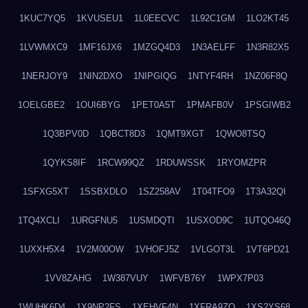
1KUC7YQ5
1KVUSEU1
1L0EECVC
1L92C1GM
1LO2KT45
1LVWMXC9
1MF16JX6
1MZGQ4D3
1N3AELFF
1N3R82X5
1NERJOY9
1NIN2DXO
1NIPGIQG
1NTYF4RH
1NZ06F8Q
1OELGBE2
1OUI6BYG
1PET0A5T
1PMAFB0V
1PSGIWB2
1Q3BPV0D
1QBCT8D3
1QMT9XGT
1QWO8TSQ
1QYKS8IF
1RCW99QZ
1RDUWSSK
1RYOMZPR
1SFXG5XT
1SSBXDLO
1SZ258AV
1T04TFO9
1T3A32QI
1TQ4XCLI
1URGFNU5
1USMDQTI
1USXOD9C
1UTQO46Q
1UXXH5X4
1V2M00OW
1VHOFJ5Z
1VLGOT3L
1VT6PD21
1VV8ZAHG
1W387VUY
1WFVB76Y
1WPX7P03
1WUHK6D4
1X9NP2FS
1XEHVF4N
1XFRA9ZO
1XS2YS68