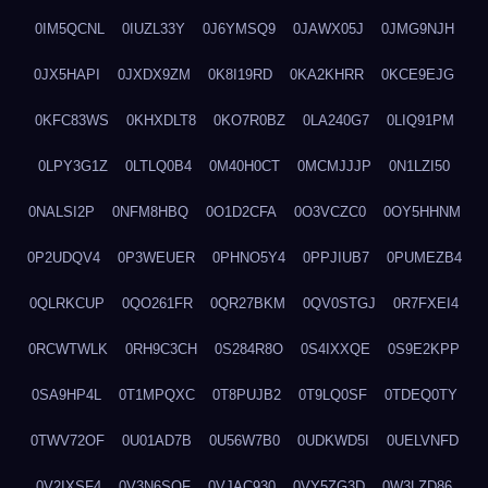
0IM5QCNL
0IUZL33Y
0J6YMSQ9
0JAWX05J
0JMG9NJH
0JX5HAPI
0JXDX9ZM
0K8I19RD
0KA2KHRR
0KCE9EJG
0KFC83WS
0KHXDLT8
0KO7R0BZ
0LA240G7
0LIQ91PM
0LPY3G1Z
0LTLQ0B4
0M40H0CT
0MCMJJJP
0N1LZI50
0NALSI2P
0NFM8HBQ
0O1D2CFA
0O3VCZC0
0OY5HHNM
0P2UDQV4
0P3WEUER
0PHNO5Y4
0PPJIUB7
0PUMEZB4
0QLRKCUP
0QO261FR
0QR27BKM
0QV0STGJ
0R7FXEI4
0RCWTWLK
0RH9C3CH
0S284R8O
0S4IXXQE
0S9E2KPP
0SA9HP4L
0T1MPQXC
0T8PUJB2
0T9LQ0SF
0TDEQ0TY
0TWV72OF
0U01AD7B
0U56W7B0
0UDKWD5I
0UELVNFD
0V2IXSF4
0V3N6SQF
0VJAC930
0VY5ZG3D
0W3LZD86