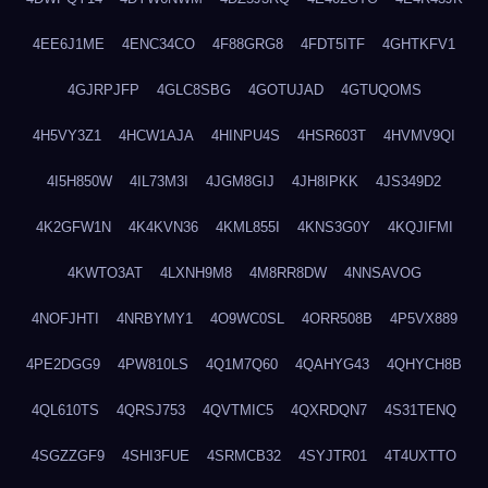
4EE6J1ME
4ENC34CO
4F88GRG8
4FDT5ITF
4GHTKFV1
4GJRPJFP
4GLC8SBG
4GOTUJAD
4GTUQOMS
4H5VY3Z1
4HCW1AJA
4HINPU4S
4HSR603T
4HVMV9QI
4I5H850W
4IL73M3I
4JGM8GIJ
4JH8IPKK
4JS349D2
4K2GFW1N
4K4KVN36
4KML855I
4KNS3G0Y
4KQJIFMI
4KWTO3AT
4LXNH9M8
4M8RR8DW
4NNSAVOG
4NOFJHTI
4NRBYMY1
4O9WC0SL
4ORR508B
4P5VX889
4PE2DGG9
4PW810LS
4Q1M7Q60
4QAHYG43
4QHYCH8B
4QL610TS
4QRSJ753
4QVTMIC5
4QXRDQN7
4S31TENQ
4SGZZGF9
4SHI3FUE
4SRMCB32
4SYJTR01
4T4UXTTO