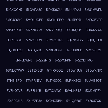
5LCKQGH7
5LOVPA8C
5LY0K9GU
5M4U4YA3
5M8JMWFU
5MC4C6M0
5MOLUGED
5NCKLFPQ
5NI5PO7L
5NROBV9R
5NSPSK7R
5NYZ03GV
5NZ2F7XQ
5OGIRQDY
5OIXNVW6
5OPF8A7F
5PI2KCCW
5PMRZDAK
5Q7NY9BS
5QDQI5F8
5QL8UU2J
5RALQ21C
5RBG4E64
5RCDBBFD
5ROV8T2I
5RP6DWR8
5RZ72FTS
5RZPCFKF
5RZQDHMO
5SNLKYWW
5ST3XE0K
5T4RFJQE
5TDWI9U5
5TDWKNIX
5THBIEFD
5TVPRN5V
5UJY0QQ2
5UPNX603
5UUMB8OT
5V5K9CVS
5VB3LIYB
5VTXJVNC
5VVNNS1S
5XJ2MR7Y
5XSF9JLS
5XU6ZP3A
5Y0HCRBH
5Y1QS60T
5Y86UZX6