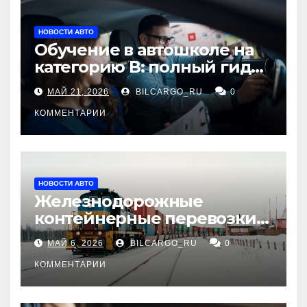
НОВОСТИ АВТО
Обучение в автошколе на
категорию В: полный гид
для будущих водителей
МАЙ 21, 2026
BILCARGO_RU
0
КОММЕНТАРИИ
НОВОСТИ АВТО
Железнодорожные
контейнерные перевозки
из Китая в Россию:
МАЙ 6, 2026
BILCARGO_RU
0
маршруты, сроки и
требования
КОММЕНТАРИИ