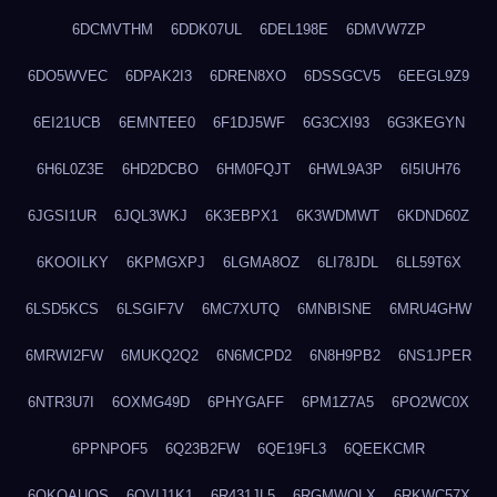
6DCMVTHM
6DDK07UL
6DEL198E
6DMVW7ZP
6DO5WVEC
6DPAK2I3
6DREN8XO
6DSSGCV5
6EEGL9Z9
6EI21UCB
6EMNTEE0
6F1DJ5WF
6G3CXI93
6G3KEGYN
6H6L0Z3E
6HD2DCBO
6HM0FQJT
6HWL9A3P
6I5IUH76
6JGSI1UR
6JQL3WKJ
6K3EBPX1
6K3WDMWT
6KDND60Z
6KOOILKY
6KPMGXPJ
6LGMA8OZ
6LI78JDL
6LL59T6X
6LSD5KCS
6LSGIF7V
6MC7XUTQ
6MNBISNE
6MRU4GHW
6MRWI2FW
6MUKQ2Q2
6N6MCPD2
6N8H9PB2
6NS1JPER
6NTR3U7I
6OXMG49D
6PHYGAFF
6PM1Z7A5
6PO2WC0X
6PPNPOF5
6Q23B2FW
6QE19FL3
6QEEKCMR
6QKOAUOS
6QVIJ1K1
6R431JL5
6RGMWOLX
6RKWC57X