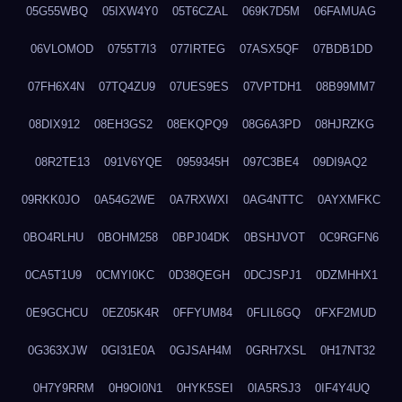
05G55WBQ
05IXW4Y0
05T6CZAL
069K7D5M
06FAMUAG
06VLOMOD
0755T7I3
077IRTEG
07ASX5QF
07BDB1DD
07FH6X4N
07TQ4ZU9
07UES9ES
07VPTDH1
08B99MM7
08DIX912
08EH3GS2
08EKQPQ9
08G6A3PD
08HJRZKG
08R2TE13
091V6YQE
0959345H
097C3BE4
09DI9AQ2
09RKK0JO
0A54G2WE
0A7RXWXI
0AG4NTTC
0AYXMFKC
0BO4RLHU
0BOHM258
0BPJ04DK
0BSHJVOT
0C9RGFN6
0CA5T1U9
0CMYI0KC
0D38QEGH
0DCJSPJ1
0DZMHHX1
0E9GCHCU
0EZ05K4R
0FFYUM84
0FLIL6GQ
0FXF2MUD
0G363XJW
0GI31E0A
0GJSAH4M
0GRH7XSL
0H17NT32
0H7Y9RRM
0H9OI0N1
0HYK5SEI
0IA5RSJ3
0IF4Y4UQ