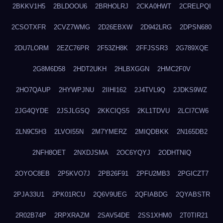
2BKKV1H5
2BLDOOU6
2BRHOLRJ
2CKA0HWT
2CRELPQI
2CSOTXFR
2CVZ7WMG
2D26EBXW
2D942LRG
2DPSN680
2DU7LORM
2EZC76PR
2F53ZH8K
2FFJSSR3
2G789XQE
2G8M6D58
2HDT2UKH
2HLBXGGN
2HMC2F0V
2HO7QAUP
2HYWPJNU
2IIHI162
2J4TVL9Q
2JDKS9WZ
2JG4QYDE
2JSJLGSQ
2KKCIQS5
2KL1TDVU
2LCI7CW6
2LN9C5H3
2LVOI55N
2M7YMERZ
2MIQDBKK
2N165DB2
2NFH8OET
2NXDJSMA
2OC6YQYJ
2ODHTNIQ
2OYOC8EB
2P5KVO7J
2PB26F91
2PFU2MB3
2PGICZT7
2PJA33U1
2PK01RCU
2Q6V9UEG
2QFIABDG
2QYABSTR
2R02B74P
2RPXRAZM
2SAV54DE
2SS1XHM0
2T0TIR21