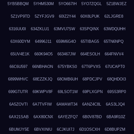
5YB5BBQM
5YHM530M
5YO667IH
5YO7ZQGL
5Z1BWJEZ
5Z1VP9TD
5ZYFJGV9
60IZ2Y44
60X8LPUK
62LJGRE8
6316UU0I
634ZKLU1
63MVU7SW
63SPQINX
63WDQUHH
63X60DYM
64996J11
659M6G4O
65TIBAG5
65TN6NPQ
65UV4E1K
660K94O5
663467JW
664ESOLH
664FNVV4
66C6U597
66NBHAON
675YBKS0
67T6PVX5
67UCAPT0
6899WHVC
68EZZKJQ
68OMB6UH
68PDCJPV
68QHDOI3
699GTUTR
69KWPV8F
69LSOT1W
69PLXGPN
69S53RP0
6A5ZOVTI
6A7TVFIW
6AMAWT34
6ANZ4C8L
6AS3LJQ4
6AX21SAB
6AX80CNX
6AYEZFQ7
6B0V87BD
6BA9R10Z
6BUMJY5E
6BVXINIU
6CJKUI7J
6D1OSCXH
6D8BUPZM