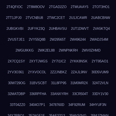
2T4QFIOC
2T8M8OOV
2TGAD2ZO
2TMUAAY5
2TOT3HO1
2TT1JPJ0
2TVCNBU8
2TWC2CET
2U1JCAWR
2UABCBNW
2UBGKVBI
2UFYK23Q
2UHBAVSU
2UT1DWVT
2VA5KTQ4
2VUSTJE1
2VY55Q8B
2W29565T
2W496244
2WADJS4M
2WGUIKKG
2WK2EL88
2WNPNKRH
2WV0ZHMD
2X7CQ1SY
2XYTJWGS
2Y7I1IC2
2YKK8NSK
2YT95AO1
2YV3O361
2YXVOCOL
2Z2JNBKZ
2ZAJL9NV
30D5VUM9
30W729OG
31BVSCBT
31L8FP95
31M0MR2X
32AT2VLN
32MATDBP
336RPFHA
33ANXYRH
33CR504T
33DY1V30
33T04ZZ0
3404O7P1
3478760D
34F92RUM
34HYUF3N
34Y7PBO1
357AGF1F
35AF37G3
35HVS0VG
35MJZMAN