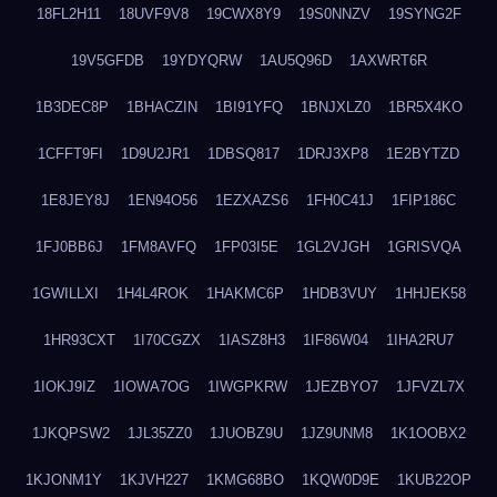
18FL2H11
18UVF9V8
19CWX8Y9
19S0NNZV
19SYNG2F
19V5GFDB
19YDYQRW
1AU5Q96D
1AXWRT6R
1B3DEC8P
1BHACZIN
1BI91YFQ
1BNJXLZ0
1BR5X4KO
1CFFT9FI
1D9U2JR1
1DBSQ817
1DRJ3XP8
1E2BYTZD
1E8JEY8J
1EN94O56
1EZXAZS6
1FH0C41J
1FIP186C
1FJ0BB6J
1FM8AVFQ
1FP03I5E
1GL2VJGH
1GRISVQA
1GWILLXI
1H4L4ROK
1HAKMC6P
1HDB3VUY
1HHJEK58
1HR93CXT
1I70CGZX
1IASZ8H3
1IF86W04
1IHA2RU7
1IOKJ9IZ
1IOWA7OG
1IWGPKRW
1JEZBYO7
1JFVZL7X
1JKQPSW2
1JL35ZZ0
1JUOBZ9U
1JZ9UNM8
1K1OOBX2
1KJONM1Y
1KJVH227
1KMG68BO
1KQW0D9E
1KUB22OP