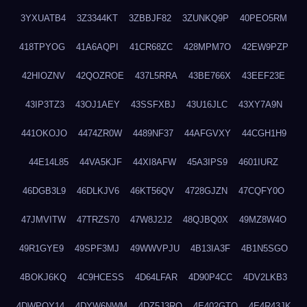
3YXUATB4
3Z3344KT
3ZBBJF82
3ZUNKQ9P
40PEO5RM
418TPYOG
41A6AQPI
41CR68ZC
428MPM7O
42EW9PZP
42HIOZNV
42QOZROE
437L5RRA
43BE766X
43EEF23E
43IP3TZ3
43OJ1AEY
43SSFXBJ
43U16JLC
43XY7A9N
441OKOJO
4474ZR0W
4489NF37
44AFGVXY
44CGH1H9
44E14L85
44VA5KJF
44XI8AFW
45A3IPS9
4601IURZ
46DGB3L9
46DLKJV6
46KT56QV
4728GJZN
47CQFY0O
47JMVITW
47TRZS70
47W8J2J2
48QJBQ0X
49MZ8W4O
49R1GYE9
49SPF3MJ
49WWVPJU
4B13IA3F
4B1N5SGO
4BOKJ6KQ
4C9HCESS
4D64LFAR
4D90P4CC
4DV2LKB3
4DWPQY14
4DYW6NWM
4DZ5J3RQ
4E402GTO
4E4R43JK