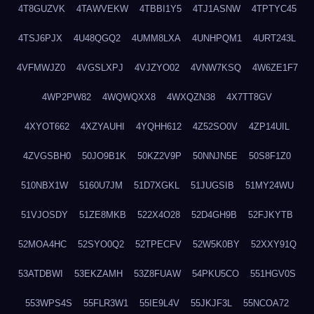
4T8GUZVK
4TAWVEKW
4TBBI1Y5
4TJ1ASNW
4TPTYC45
4TSJ6PJX
4U48QGQ2
4UMM8LXA
4UNHPQM1
4URT243L
4VFMWJZ0
4VGSLXPJ
4VJZYO02
4VNW7KSQ
4W6ZE1F7
4WP2PW82
4WQWQXX8
4WXQZN38
4X7TT8GV
4XYOT662
4XZYAUHI
4YQHH612
4Z52SO0V
4ZP14UIL
4ZVGSBH0
50JO9B1K
50KZ2V9P
50NNJN5E
50S8F1Z0
510NBX1W
5160U7JM
51D7XGKL
51JUGSIB
51MY24WU
51VJOSDY
51ZE8MKB
522X4O28
52D4GH9B
52FJKYTB
52MOA4HC
52SYO0Q2
52TPECFV
52W5K0BY
52XXY91Q
53ATDBWI
53EKZAMH
53Z8FUAW
54PKU5CO
551HGV0S
553WPS4S
55FLR3W1
55IE9L4V
55JKJF3L
55NCOA72