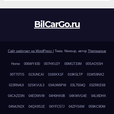
BilCarGo.ru
Сайт работает на WordPress
|
Тема: Newsup, автор
Themeansar
Home
006WY430
007HXU2Y
00MGT33M
00SAOS5H
00T70TIS
013UNCAI
0169XX1F
019K5LTP
01WS9NX2
023RN4UI
02SKVUL3
034UW6PW
03L7504Q
03ZRKE69
04CAZD3N
04EDWV8I
04H0HX0B
04KWVG4E
04LI8DHX
04N4JN2X
04QX9S1E
04YFC57J
04ZFIS6W
059KC9DM