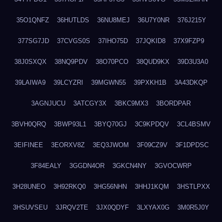
35O1QNFZ
36HUTLDS
36NU8MEJ
36U7Y0NR
376J215Y
377SG7JD
37CVGS0S
37IHO75D
37JQKID8
37X9FZP9
38J0SXQX
38NQ9PDV
38O70PCO
38QUD9KX
39D3U3A0
39LAIWA9
39LCYZRI
39MGWN55
39PXKH1B
3A43DKQP
3AGNJUCU
3ATCGY3X
3BKC9MX3
3BORDPAR
3BVH0QRQ
3BWP93L1
3BYQ70GJ
3C9KPDQV
3CL4BSMV
3EIFINEE
3EORXV8Z
3EQ3JWOM
3F09CZ9V
3F1DPDSC
3F84EALY
3GGDN4OR
3GKCN4NY
3GVOCWRP
3H28UNEO
3H92RKQ0
3HG56NHN
3HHJ1KQM
3HSTLPXX
3HSUVSEU
3JRQV2TE
3JX0QDYF
3LXYAX0G
3M0R5J0Y