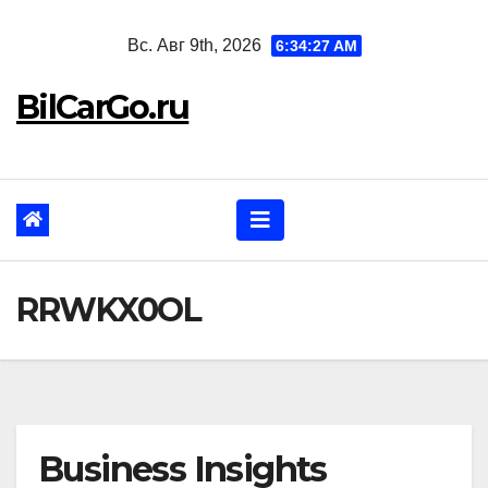
Перейти
Вс. Авг 9th, 2026
6:34:28 AM
к
содержанию
BilCarGo.ru
RRWKX0OL
Business Insights