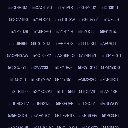
55QDIRSM
55XAQHMU
56975PIR
56GSA0U2
56QN3KEB
56SCV4BG
571FDQ4T
5771DEGW
57G6BV7Y
57IUFJJS
57LA2HJ6
57N9R0VG
57Z141YR
584ZQC53
58G12L5U
595U946N
59BSESDJ
59FRMR7X
59T11ZKH
5AFUR9TL
5AOPNSAW
5AQL07P2
5ASS9KJO
5AY4N3YE
5B3AF4SH
5CDCU7YL
5CWV233T
5DFYUFZ0
5DKYT31C
5DM253CG
5E4JC1TI
5EXK7A7W
5F447S51
5FMM242C
5FNR39CT
5GEF3377
5GYKO7P3
5H18E5N3
5H4C8VII
5HANI4XK
5HER0XEV
5HNS21Z8
5IFXGJFK
5IITXOZY
5IVSLWGV
5J5FOXDN
5KAFKBC4
5KEFVRBK
5KFBILGV
5KP635PE
5KSAQAB8
5KT1DCUW
5KZYHXKG
5L1KPI2V
5L515L3S