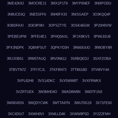
3ME42K9J
3MOCREJ1
3MX1P1T9
3MYP6NEF
3N0IPODU
3N8UCE6Q
3NE5SFF6
3NH0FX33
3NISGAEP
3O3KQQ4F
3OBDFAXI
3OE9P0KI
3OPSZTYE
3OSK46GW
3P20H0VW
3PEBEUPM
3PFEI4E1
3PHQ0AXL
3PJX8KV3
3PWL81U6
3PX3NDPK
3QBNPSU7
3QPKYD3H
3R660UUO
3R8OBY8R
3RJJOB51
3RM5TAUQ
3RV0N612
3SRBQEDJ
3SXFZOBA
3TBVTN7Z
3TFI7CJL
3TKFBN73
3TTB618D
3TVMVY4A
3VPL82H9
3VS14DKC
3VX5WW8T
3VXFRWKX
3VZRTGEK
3W3MHD4O
3WAD8W9N
3WDTF1N3
3WI8G8SN
3WQDYCWK
3WTTA97N
3WU70G19
3X71FE60
3XC4DIU7
3XMIH0VI
3XMLLD4K
3XWW9P5D
3Y2Z2FMH