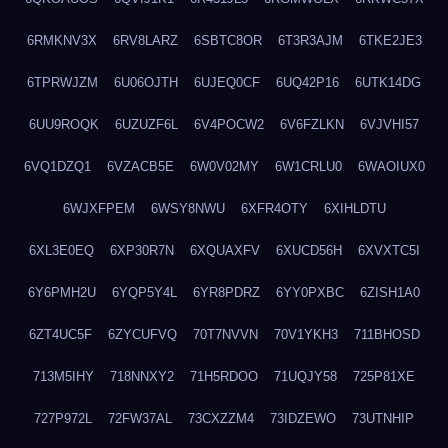
6RMKNV3X
6RV8LARZ
6SBTC8OR
6T3R3AJM
6TKE2JE3
6TPRWJZM
6U06OJTH
6UJEQ0CF
6UQ42P16
6UTK14DG
6UU9ROQK
6UZUZF6L
6V4POCW2
6V6FZLKN
6VJVHI57
6VQ1DZQ1
6VZACB5E
6W0V02MY
6W1CRLU0
6WAOIUX0
6WJXFPEM
6WSY8NWU
6XFR4OTY
6XIHLDTU
6XL3E0EQ
6XP30R7N
6XQUAXFV
6XUCD56H
6XVXTC5I
6Y6PMH2U
6YQP5Y4L
6YR8PDRZ
6YY0PXBC
6ZISH1A0
6ZT4UC5F
6ZYCUFVQ
70T7NVVN
70V1YKH3
711BHOSD
713M5IHY
718NNXY2
71H5RDOO
71UQJY58
725P81XE
727P972L
72FW37AL
73CXZZM4
73IDZEWO
73UTNHIP