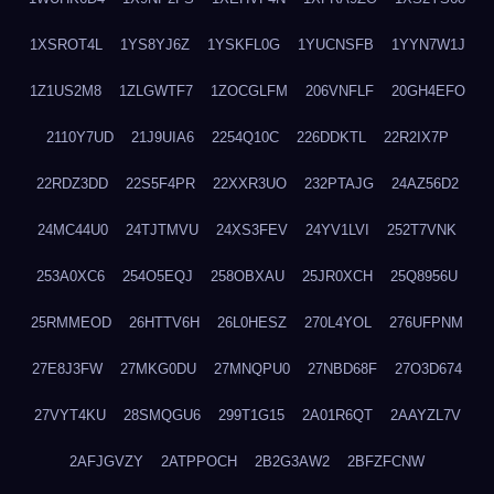
1XSROT4L
1YS8YJ6Z
1YSKFL0G
1YUCNSFB
1YYN7W1J
1Z1US2M8
1ZLGWTF7
1ZOCGLFM
206VNFLF
20GH4EFO
2110Y7UD
21J9UIA6
2254Q10C
226DDKTL
22R2IX7P
22RDZ3DD
22S5F4PR
22XXR3UO
232PTAJG
24AZ56D2
24MC44U0
24TJTMVU
24XS3FEV
24YV1LVI
252T7VNK
253A0XC6
254O5EQJ
258OBXAU
25JR0XCH
25Q8956U
25RMMEOD
26HTTV6H
26L0HESZ
270L4YOL
276UFPNM
27E8J3FW
27MKG0DU
27MNQPU0
27NBD68F
27O3D674
27VYT4KU
28SMQGU6
299T1G15
2A01R6QT
2AAYZL7V
2AFJGVZY
2ATPPOCH
2B2G3AW2
2BFZFCNW