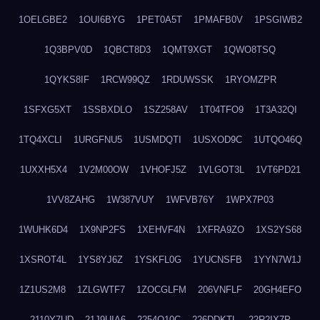
1OELGBE2
1OUI6BYG
1PET0A5T
1PMAFB0V
1PSGIWB2
1Q3BPV0D
1QBCT8D3
1QMT9XGT
1QWO8TSQ
1QYKS8IF
1RCW99QZ
1RDUWSSK
1RYOMZPR
1SFXG5XT
1SSBXDLO
1SZ258AV
1T04TFO9
1T3A32QI
1TQ4XCLI
1URGFNU5
1USMDQTI
1USXOD9C
1UTQO46Q
1UXXH5X4
1V2M00OW
1VHOFJ5Z
1VLGOT3L
1VT6PD21
1VV8ZAHG
1W387VUY
1WFVB76Y
1WPX7P03
1WUHK6D4
1X9NP2FS
1XEHVF4N
1XFRA9ZO
1XS2YS68
1XSROT4L
1YS8YJ6Z
1YSKFL0G
1YUCNSFB
1YYN7W1J
1Z1US2M8
1ZLGWTF7
1ZOCGLFM
206VNFLF
20GH4EFO
2110Y7UD
21J9UIA6
2254Q10C
226DDKTL
22R2IX7P