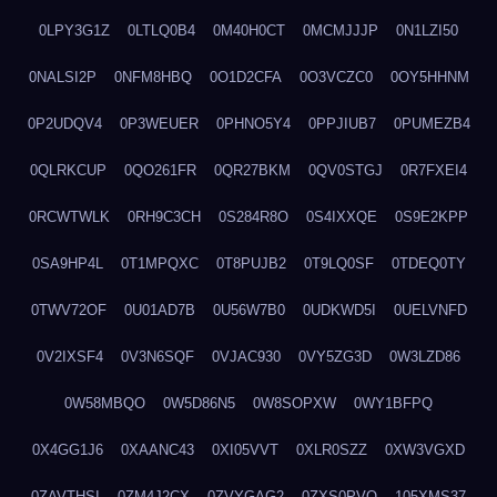
0LPY3G1Z
0LTLQ0B4
0M40H0CT
0MCMJJJP
0N1LZI50
0NALSI2P
0NFM8HBQ
0O1D2CFA
0O3VCZC0
0OY5HHNM
0P2UDQV4
0P3WEUER
0PHNO5Y4
0PPJIUB7
0PUMEZB4
0QLRKCUP
0QO261FR
0QR27BKM
0QV0STGJ
0R7FXEI4
0RCWTWLK
0RH9C3CH
0S284R8O
0S4IXXQE
0S9E2KPP
0SA9HP4L
0T1MPQXC
0T8PUJB2
0T9LQ0SF
0TDEQ0TY
0TWV72OF
0U01AD7B
0U56W7B0
0UDKWD5I
0UELVNFD
0V2IXSF4
0V3N6SQF
0VJAC930
0VY5ZG3D
0W3LZD86
0W58MBQO
0W5D86N5
0W8SOPXW
0WY1BFPQ
0X4GG1J6
0XAANC43
0XI05VVT
0XLR0SZZ
0XW3VGXD
0ZAVTHSI
0ZM4J2CX
0ZVYGAG2
0ZXS0PVO
105XMS37