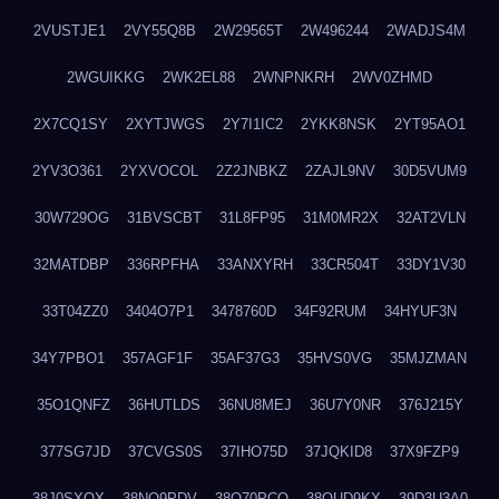
2VUSTJE1
2VY55Q8B
2W29565T
2W496244
2WADJS4M
2WGUIKKG
2WK2EL88
2WNPNKRH
2WV0ZHMD
2X7CQ1SY
2XYTJWGS
2Y7I1IC2
2YKK8NSK
2YT95AO1
2YV3O361
2YXVOCOL
2Z2JNBKZ
2ZAJL9NV
30D5VUM9
30W729OG
31BVSCBT
31L8FP95
31M0MR2X
32AT2VLN
32MATDBP
336RPFHA
33ANXYRH
33CR504T
33DY1V30
33T04ZZ0
3404O7P1
3478760D
34F92RUM
34HYUF3N
34Y7PBO1
357AGF1F
35AF37G3
35HVS0VG
35MJZMAN
35O1QNFZ
36HUTLDS
36NU8MEJ
36U7Y0NR
376J215Y
377SG7JD
37CVGS0S
37IHO75D
37JQKID8
37X9FZP9
38J0SXQX
38NQ9PDV
38O70PCO
38QUD9KX
39D3U3A0