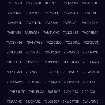
77S55623
77TABW20
780FZHSV
78Q29S80
78XWEZ88
792RHX5L
7939XN0C
796YV3DQ
79GHS38T
79L8YFMC
79V4EL6D
7A7B2KTK
7A7E8AHI
7AEEJVFI
7AGCKJXN
7AIBYJBI
7AJR6D3X
7AMTLOH9
7ANGKL8Z
7AOR3BJY
7AOSYN3G
7BVHAFGY
7C26C5EC
7C2S58N1
7C2XDJQN
7C4MI5MB
7CCV7IAS
7D5UQZFD
7D73WX32
7DULR9YN
7DXTFT0X
7DYZC5PF
7E0NDNH1
7EDB4H4S
7EE3M9WJ
7EUSEMEI
7EYNVZ6I
7FB2DR6D
7FE1WG6S
7FGV6NG8
7FKTW3MA
7FRYD8I9
7FX48QP3
7GDV0B8J
7GER99GF
7H8E1KTR
7H8LPLGJ
7I854907
7IAYUF4X
7IRRICQI
7JIRAAHO
7JJO4AR2
7JLOZ9Q7
7KWC77GK
7LALYSM0