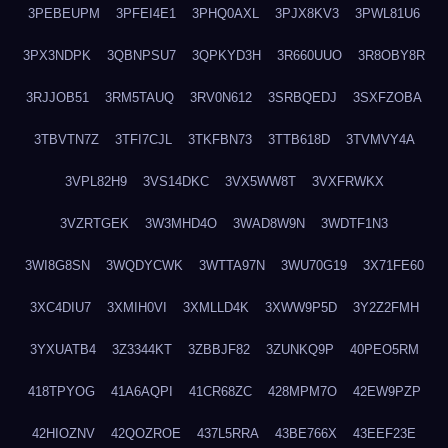
3PEBEUPM
3PFEI4E1
3PHQ0AXL
3PJX8KV3
3PWL81U6
3PX3NDPK
3QBNPSU7
3QPKYD3H
3R660UUO
3R8OBY8R
3RJJOB51
3RM5TAUQ
3RV0N612
3SRBQEDJ
3SXFZOBA
3TBVTN7Z
3TFI7CJL
3TKFBN73
3TTB618D
3TVMVY4A
3VPL82H9
3VS14DKC
3VX5WW8T
3VXFRWKX
3VZRTGEK
3W3MHD4O
3WAD8W9N
3WDTF1N3
3WI8G8SN
3WQDYCWK
3WTTA97N
3WU70G19
3X71FE60
3XC4DIU7
3XMIH0VI
3XMLLD4K
3XWW9P5D
3Y2Z2FMH
3YXUATB4
3Z3344KT
3ZBBJF82
3ZUNKQ9P
40PEO5RM
418TPYOG
41A6AQPI
41CR68ZC
428MPM7O
42EW9PZP
42HIOZNV
42QOZROE
437L5RRA
43BE766X
43EEF23E