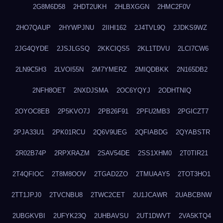
2G8M6D58
2HDT2UKH
2HLBXGGN
2HMC2F0V
2HO7QAUP
2HYWPJNU
2IIHI162
2J4TVL9Q
2JDKS9WZ
2JG4QYDE
2JSJLGSQ
2KKCIQS5
2KL1TDVU
2LCI7CW6
2LN9C5H3
2LVOI55N
2M7YMERZ
2MIQDBKK
2N165DB2
2NFH8OET
2NXDJSMA
2OC6YQYJ
2ODHTNIQ
2OYOC8EB
2P5KVO7J
2PB26F91
2PFU2MB3
2PGICZT7
2PJA33U1
2PK01RCU
2Q6V9UEG
2QFIABDG
2QYABSTR
2R02B74P
2RPXRAZM
2SAV54DE
2SS1XHM0
2T0TIR21
2T4QFIOC
2T8M8OOV
2TGAD2ZO
2TMUAAY5
2TOT3HO1
2TT1JPJ0
2TVCNBU8
2TWC2CET
2U1JCAWR
2UABCBNW
2UBGKVBI
2UFYK23Q
2UHBAVSU
2UT1DWVT
2VA5KTQ4