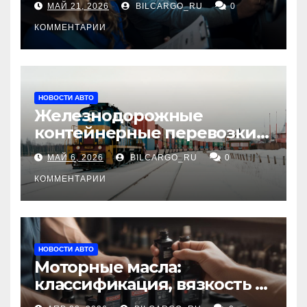
МАЙ 21, 2026
BILCARGO_RU
0
КОММЕНТАРИИ
НОВОСТИ АВТО
Железнодорожные
контейнерные перевозки
из Китая в Россию:
МАЙ 6, 2026
BILCARGO_RU
0
маршруты, сроки и
требования
КОММЕНТАРИИ
НОВОСТИ АВТО
Моторные масла:
классификация, вязкость и
рекомендации по выбору