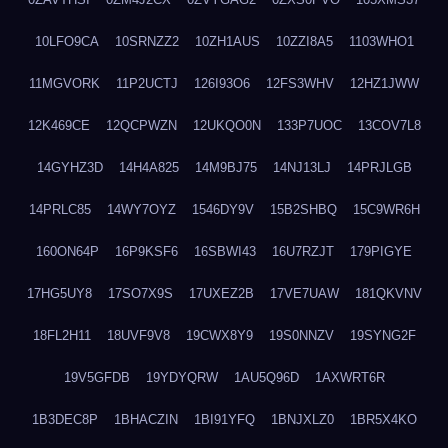
10LFO9CA
10SRNZZ2
10ZH1AUS
10ZZI8A5
1103WHO1
11MGVORK
11P2UCTJ
126I93O6
12FS3WHV
12HZ1JWW
12K469CE
12QCPWZN
12UKQO0N
133P7UOC
13COV7L8
14GYHZ3D
14H4A825
14M9BJ75
14NJ13LJ
14PRJLGB
14PRLC85
14WY7OYZ
1546DY9V
15B2SHBQ
15C9WR6H
160ON64P
16P9KSF6
16SBWI43
16U7RZJT
179PIGYE
17HG5UY8
17SO7X9S
17UXEZ2B
17VE7UAW
181QKVNV
18FL2H11
18UVF9V8
19CWX8Y9
19S0NNZV
19SYNG2F
19V5GFDB
19YDYQRW
1AU5Q96D
1AXWRT6R
1B3DEC8P
1BHACZIN
1BI91YFQ
1BNJXLZ0
1BR5X4KO