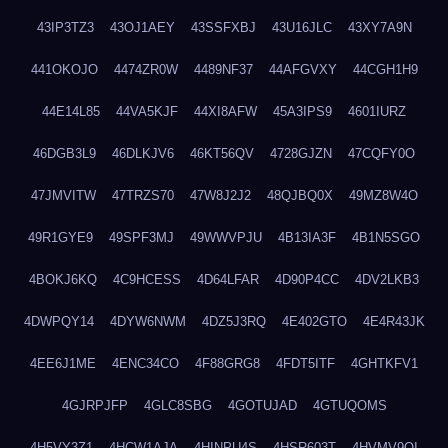
43IP3TZ3
43OJ1AEY
43SSFXBJ
43U16JLC
43XY7A9N
441OKOJO
4474ZR0W
4489NF37
44AFGVXY
44CGH1H9
44E14L85
44VA5KJF
44XI8AFW
45A3IPS9
4601IURZ
46DGB3L9
46DLKJV6
46KT56QV
4728GJZN
47CQFY0O
47JMVITW
47TRZS70
47W8J2J2
48QJBQ0X
49MZ8W4O
49R1GYE9
49SPF3MJ
49WWVPJU
4B13IA3F
4B1N5SGO
4BOKJ6KQ
4C9HCESS
4D64LFAR
4D90P4CC
4DV2LKB3
4DWPQY14
4DYW6NWM
4DZ5J3RQ
4E402GTO
4E4R43JK
4EE6J1ME
4ENC34CO
4F88GRG8
4FDT5ITF
4GHTKFV1
4GJRPJFP
4GLC8SBG
4GOTUJAD
4GTUQOMS
4H5VY3Z1
4HCW1AJA
4HINPU4S
4HSR603T
4HVMV9QI