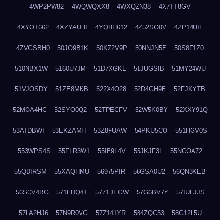
4WP2PW82
4WQWQXX8
4WXQZN38
4X7TT8GV
4XYOT662
4XZYAUHI
4YQHH612
4Z52SO0V
4ZP14UIL
4ZVGSBH0
50JO9B1K
50KZ2V9P
50NNJN5E
50S8F1Z0
510NBX1W
5160U7JM
51D7XGKL
51JUGSIB
51MY24WU
51VJOSDY
51ZE8MKB
522X4O28
52D4GH9B
52FJKYTB
52MOA4HC
52SYO0Q2
52TPECFV
52W5K0BY
52XXY91Q
53ATDBWI
53EKZAMH
53Z8FUAW
54PKU5CO
551HGV0S
553WPS4S
55FLR3W1
55IE9L4V
55JKJF3L
55NCOA72
55QDIRSM
55XAQHMU
56975PIR
56GSA0U2
56QN3KEB
56SCV4BG
571FDQ4T
5771DEGW
57G6BV7Y
57IUFJJS
57LA2HJ6
57N9R0VG
57Z141YR
584ZQC53
58G12L5U