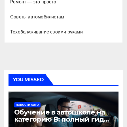
Ремонт — это просто
Советы автомобилистам
Техобслуживание своими руками
YOU MISSED
НОВОСТИ АВТО
Обучение в автошколе на
категорию В: полный гид
для будущих водителей