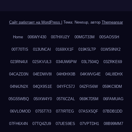
Сайт работает на WordPress
|
Тема: Newsup, автор
Themeansar
Home
006WY430
007HXU2Y
00MGT33M
00SAOS5H
00T70TIS
013UNCAI
0169XX1F
019K5LTP
01WS9NX2
023RN4UI
02SKVUL3
034UW6PW
03L7504Q
03ZRKE69
04CAZD3N
04EDWV8I
04H0HX0B
04KWVG4E
04LI8DHX
04N4JN2X
04QX9S1E
04YFC57J
04ZFIS6W
059KC9DM
05G55WBQ
05IXW4Y0
05T6CZAL
069K7D5M
06FAMUAG
06VLOMOD
0755T7I3
077IRTEG
07ASX5QF
07BDB1DD
07FH6X4N
07TQ4ZU9
07UES9ES
07VPTDH1
08B99MM7