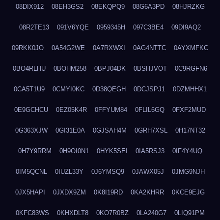
08DIX912
08EH3GS2
08EKQPQ9
08G6A3PD
08HJRZKG
08R2TE13
091V6YQE
0959345H
097C3BE4
09DI9AQ2
09RKK0JO
0A54G2WE
0A7RXWXI
0AG4NTTC
0AYXMFKC
0BO4RLHU
0BOHM258
0BPJ04DK
0BSHJVOT
0C9RGFN6
0CA5T1U9
0CMYI0KC
0D38QEGH
0DCJSPJ1
0DZMHHX1
0E9GCHCU
0EZ05K4R
0FFYUM84
0FLIL6GQ
0FXF2MUD
0G363XJW
0GI31E0A
0GJSAH4M
0GRH7XSL
0H17NT32
0H7Y9RRM
0H9OI0N1
0HYK5SEI
0IA5RSJ3
0IF4Y4UQ
0IM5QCNL
0IUZL33Y
0J6YMSQ9
0JAWX05J
0JMG9NJH
0JX5HAPI
0JXDX9ZM
0K8I19RD
0KA2KHRR
0KCE9EJG
0KFC83WS
0KHXDLT8
0KO7R0BZ
0LA240G7
0LIQ91PM