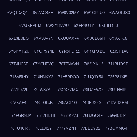
6VQ1DZQ1
6VZACB5E
6W0V02MY
6W1CRLU0
6WAOIUX0
6WJXFPEM
6WSY8NWU
6XFR4OTY
6XIHLDTU
6XL3E0EQ
6XP30R7N
6XQUAXFV
6XUCD56H
6XVXTC5I
6Y6PMH2U
6YQP5Y4L
6YR8PDRZ
6YY0PXBC
6ZISH1A0
6ZT4UC5F
6ZYCUFVQ
70T7NVVN
70V1YKH3
711BHOSD
713M5IHY
718NNXY2
71H5RDOO
71UQJY58
725P81XE
727P972L
72FW37AL
73CXZZM4
73IDZEWO
73UTNHIP
73VKAF4E
740HGIUK
745ACL1O
74DPJX4S
74DVDXRM
74FGRN3A
7612HD1B
7651K273
76BJGQ4F
76G4013Z
76HU4CRK
76LLJI2Y
7777M27H
77BED9B2
77BGMMG4