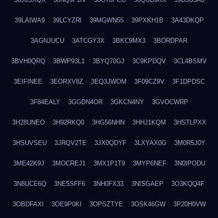
39LAIWA9
39LCYZRI
39MGWN55
39PXKH1B
3A43DKQP
3AGNJUCU
3ATCGY3X
3BKC9MX3
3BORDPAR
3BVH0QRQ
3BWP93L1
3BYQ70GJ
3C9KPDQV
3CL4BSMV
3EIFINEE
3EORXV8Z
3EQ3JWOM
3F09CZ9V
3F1DPDSC
3F84EALY
3GGDN4OR
3GKCN4NY
3GVOCWRP
3H28UNEO
3H92RKQ0
3HG56NHN
3HHJ1KQM
3HSTLPXX
3HSUVSEU
3JRQV2TE
3JX0QDYF
3LXYAX0G
3M0R5J0Y
3ME42K9J
3MOCREJ1
3MX1P1T9
3MYP6NEF
3N0IPODU
3N8UCE6Q
3NE5SFF6
3NH0FX33
3NISGAEP
3O3KQQ4F
3OBDFAXI
3OE9P0KI
3OPSZTYE
3OSK46GW
3P20H0VW