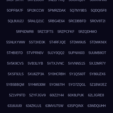
5OPF8A7F
5PI2KCCW
5PMRZDAK
5Q7NY9BS
5QDQI5F8
5QL8UU2J
5RALQ21C
5RBG4E64
5RCDBBFD
5ROV8T2I
5RP6DWR8
5RZ72FTS
5RZPCFKF
5RZQDHMO
5SNLKYWW
5ST3XE0K
5T4RFJQE
5TDWI9U5
5TDWKNIX
5THBIEFD
5TVPRN5V
5UJY0QQ2
5UPNX603
5UUMB8OT
5V5K9CVS
5VB3LIYB
5VTXJVNC
5VVNNS1S
5XJ2MR7Y
5XSF9JLS
5XU6ZP3A
5Y0HCRBH
5Y1QS60T
5Y86UZX6
5YB5BBQM
5YHM530M
5YO667IH
5YO7ZQGL
5Z1BWJEZ
5Z1VP9TD
5ZYFJGV9
60IZ2Y44
60X8LPUK
62LJGRE8
6316UU0I
634ZKLU1
63MVU7SW
63SPQINX
63WDQUHH