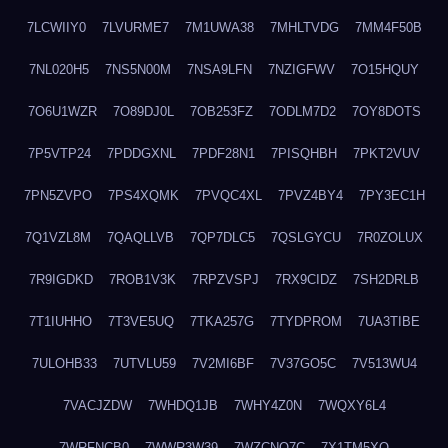
7LCWIIY0
7LVURME7
7M1UWA38
7MHLTVDG
7MM4F50B
7NL020H5
7NS5N00M
7NSA9LFN
7NZIGFWV
7O15HQUY
7O6U1WZR
7O89DJ0L
7OB253FZ
7ODLM7D2
7OY8DOTS
7P5VTP24
7PDDGXNL
7PDF28N1
7PISQHBH
7PKT2VUV
7PN5ZVPO
7PS4XQMK
7PVQC4XL
7PVZ4BY4
7PY3EC1H
7Q1VZL8M
7QAQLLVB
7QP7DLC5
7QSLGYCU
7R0ZOLUX
7R9IGDKD
7ROB1V3K
7RPZVSPJ
7RX9CIDZ
7SH2DRLB
7T1IUHHO
7T3VE5UQ
7TKA257G
7TYDPROM
7UA3TIBE
7ULOHB33
7UTVLU59
7V2MI6BF
7V37GO5C
7V513WU4
7VACJZDW
7WHDQ1JB
7WHY4Z0N
7WQXY6L4
7WRFNCB0
7WWR3W39
7WZCNQ7C
7X1TM5XQ