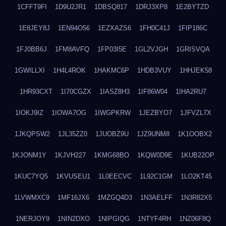
1CFFT9FI
1D9U2JR1
1DBSQ817
1DRJ3XP8
1E2BYTZD
1E8JEY8J
1EN94O56
1EZXAZS6
1FH0C41J
1FIP186C
1FJ0BB6J
1FM8AVFQ
1FP03I5E
1GL2VJGH
1GRISVQA
1GWILLXI
1H4L4ROK
1HAKMC6P
1HDB3VUY
1HHJEK58
1HR93CXT
1I70CGZX
1IASZ8H3
1IF86W04
1IHA2RU7
1IOKJ9IZ
1IOWA7OG
1IWGPKRW
1JEZBYO7
1JFVZL7X
1JKQPSW2
1JL35ZZ0
1JUOBZ9U
1JZ9UNM8
1K1OOBX2
1KJONM1Y
1KJVH227
1KMG68BO
1KQW0D9E
1KUB22OP
1KUC7YQ5
1KVUSEU1
1L0EECVC
1L92C1GM
1LO2KT45
1LVWMXC9
1MF16JX6
1MZGQ4D3
1N3AELFF
1N3R82X5
1NERJOY9
1NIN2DXO
1NIPGIQG
1NTYF4RH
1NZ06F8Q