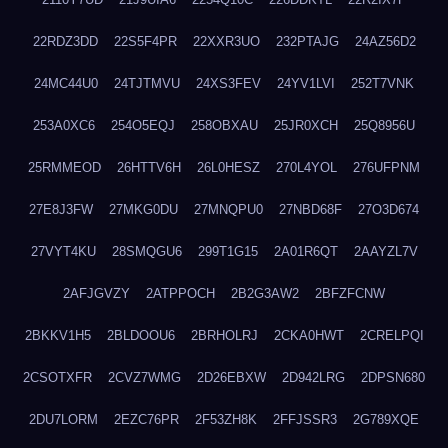
22RDZ3DD
22S5F4PR
22XXR3UO
232PTAJG
24AZ56D2
24MC44U0
24TJTMVU
24XS3FEV
24YV1LVI
252T7VNK
253A0XC6
254O5EQJ
258OBXAU
25JR0XCH
25Q8956U
25RMMEOD
26HTTV6H
26L0HESZ
270L4YOL
276UFPNM
27E8J3FW
27MKG0DU
27MNQPU0
27NBD68F
27O3D674
27VYT4KU
28SMQGU6
299T1G15
2A01R6QT
2AAYZL7V
2AFJGVZY
2ATPPOCH
2B2G3AW2
2BFZFCNW
2BKKV1H5
2BLDOOU6
2BRHOLRJ
2CKA0HWT
2CRELPQI
2CSOTXFR
2CVZ7WMG
2D26EBXW
2D942LRG
2DPSN680
2DU7LORM
2EZC76PR
2F53ZH8K
2FFJSSR3
2G789XQE