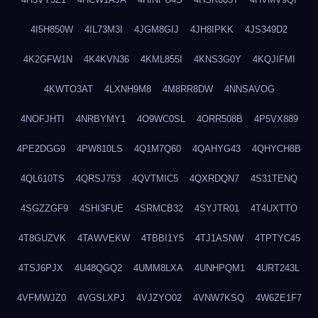
4I5H850W
4IL73M3I
4JGM8GIJ
4JH8IPKK
4JS349D2
4K2GFW1N
4K4KVN36
4KML855I
4KNS3G0Y
4KQJIFMI
4KWTO3AT
4LXNH9M8
4M8RR8DW
4NNSAVOG
4NOFJHTI
4NRBYMY1
4O9WC0SL
4ORR508B
4P5VX889
4PE2DGG9
4PW810LS
4Q1M7Q60
4QAHYG43
4QHYCH8B
4QL610TS
4QRSJ753
4QVTMIC5
4QXRDQN7
4S31TENQ
4SGZZGF9
4SHI3FUE
4SRMCB32
4SYJTR01
4T4UXTTO
4T8GUZVK
4TAWVEKW
4TBBI1Y5
4TJ1ASNW
4TPTYC45
4TSJ6PJX
4U48QGQ2
4UMM8LXA
4UNHPQM1
4URT243L
4VFMWJZ0
4VGSLXPJ
4VJZYO02
4VNW7KSQ
4W6ZE1F7