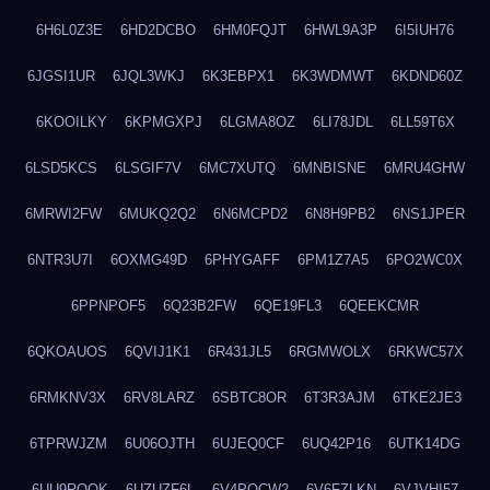
6H6L0Z3E
6HD2DCBO
6HM0FQJT
6HWL9A3P
6I5IUH76
6JGSI1UR
6JQL3WKJ
6K3EBPX1
6K3WDMWT
6KDND60Z
6KOOILKY
6KPMGXPJ
6LGMA8OZ
6LI78JDL
6LL59T6X
6LSD5KCS
6LSGIF7V
6MC7XUTQ
6MNBISNE
6MRU4GHW
6MRWI2FW
6MUKQ2Q2
6N6MCPD2
6N8H9PB2
6NS1JPER
6NTR3U7I
6OXMG49D
6PHYGAFF
6PM1Z7A5
6PO2WC0X
6PPNPOF5
6Q23B2FW
6QE19FL3
6QEEKCMR
6QKOAUOS
6QVIJ1K1
6R431JL5
6RGMWOLX
6RKWC57X
6RMKNV3X
6RV8LARZ
6SBTC8OR
6T3R3AJM
6TKE2JE3
6TPRWJZM
6U06OJTH
6UJEQ0CF
6UQ42P16
6UTK14DG
6UU9ROQK
6UZUZF6L
6V4POCW2
6V6FZLKN
6VJVHI57