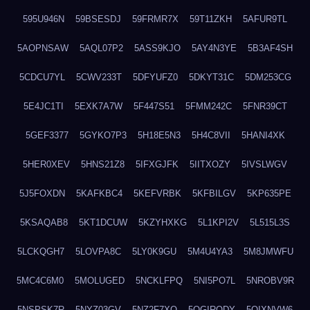
595U946N
59BSESDJ
59FRMR7X
59T11ZKH
5AFUR9TL
5AOPNSAW
5AQL07P2
5ASS9KJO
5AY4N3YE
5B3AF4SH
5CDCU7YL
5CWV233T
5DFYUFZ0
5DKYT31C
5DM253CG
5E4JC1TI
5EXK7A7W
5F447S51
5FMM242C
5FNR39CT
5GEF3377
5GYKO7P3
5H18E5N3
5H4C8VII
5HANI4XK
5HER0XEV
5HNS21Z8
5IFXGJFK
5IITXOZY
5IVSLWGV
5J5FOXDN
5KAFKBC4
5KEFVRBK
5KFBILGV
5KP635PE
5KSAQAB8
5KT1DCUW
5KZYHXKG
5L1KPI2V
5L515L3S
5LCKQGH7
5LOVPA8C
5LY0K9GU
5M4U4YA3
5M8JMWFU
5MC4C6M0
5MOLUGED
5NCKLFPQ
5NI5PO7L
5NROBV9R
5NSPSK7R
5NYZ03GV
5NZ2F7XQ
5OGIRQDY
5OIXNVW6