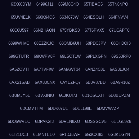
63X60DYM
64996J11
659M6G4O
65TIBAG5
65TN6NPQ
65UV4E1K
660K94O5
663467JW
664ESOLH
664FNVV4
66C6U597
66NBHAON
675YBKS0
67T6PVX5
67UCAPT0
6899WHVC
68EZZKJQ
68OMB6UH
68PDCJPV
68QHDOI3
699GTUTR
69KWPV8F
69LSOT1W
69PLXGPN
69S53RP0
6A5ZOVTI
6A7TVFIW
6AMAWT34
6ANZ4C8L
6AS3LJQ4
6AX21SAB
6AX80CNX
6AYEZFQ7
6B0V87BD
6BA9R10Z
6BUMJY5E
6BVXINIU
6CJKUI7J
6D1OSCXH
6D8BUPZM
6DCMVTHM
6DDK07UL
6DEL198E
6DMVW7ZP
6DO5WVEC
6DPAK2I3
6DREN8XO
6DSSGCV5
6EEGL9Z9
6EI21UCB
6EMNTEE0
6F1DJ5WF
6G3CXI93
6G3KEGYN