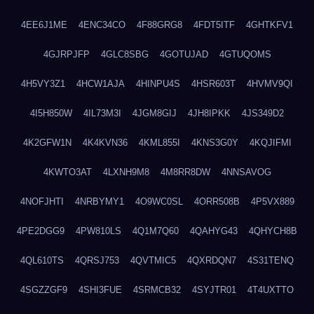
4EE6J1ME
4ENC34CO
4F88GRG8
4FDT5ITF
4GHTKFV1
4GJRPJFP
4GLC8SBG
4GOTUJAD
4GTUQOMS
4H5VY3Z1
4HCW1AJA
4HINPU4S
4HSR603T
4HVMV9QI
4I5H850W
4IL73M3I
4JGM8GIJ
4JH8IPKK
4JS349D2
4K2GFW1N
4K4KVN36
4KML855I
4KNS3G0Y
4KQJIFMI
4KWTO3AT
4LXNH9M8
4M8RR8DW
4NNSAVOG
4NOFJHTI
4NRBYMY1
4O9WC0SL
4ORR508B
4P5VX889
4PE2DGG9
4PW810LS
4Q1M7Q60
4QAHYG43
4QHYCH8B
4QL610TS
4QRSJ753
4QVTMIC5
4QXRDQN7
4S31TENQ
4SGZZGF9
4SHI3FUE
4SRMCB32
4SYJTR01
4T4UXTTO