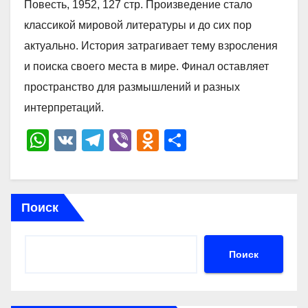
Повесть, 1952, 127 стр. Произведение стало
классикой мировой литературы и до сих пор
актуально. История затрагивает тему взросления
и поиска своего места в мире. Финал оставляет
пространство для размышлений и разных
интерпретаций.
W
V
T
Vi
O
О
h
K
el
b
d
тп
at
e
er
n
р
s
gr
o
а
Поиск
A
a
kl
в
p
m
a
и
Поиск
p
ss
ть
ni