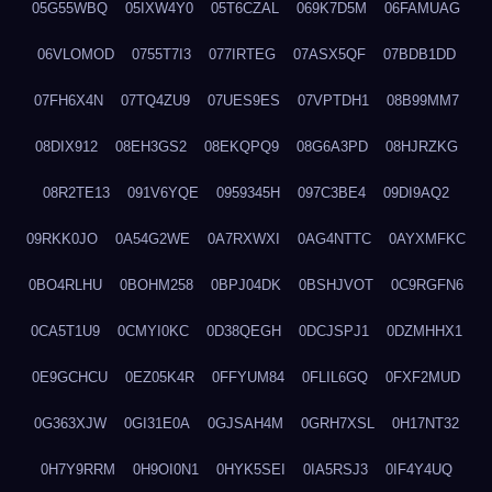
05G55WBQ
05IXW4Y0
05T6CZAL
069K7D5M
06FAMUAG
06VLOMOD
0755T7I3
077IRTEG
07ASX5QF
07BDB1DD
07FH6X4N
07TQ4ZU9
07UES9ES
07VPTDH1
08B99MM7
08DIX912
08EH3GS2
08EKQPQ9
08G6A3PD
08HJRZKG
08R2TE13
091V6YQE
0959345H
097C3BE4
09DI9AQ2
09RKK0JO
0A54G2WE
0A7RXWXI
0AG4NTTC
0AYXMFKC
0BO4RLHU
0BOHM258
0BPJ04DK
0BSHJVOT
0C9RGFN6
0CA5T1U9
0CMYI0KC
0D38QEGH
0DCJSPJ1
0DZMHHX1
0E9GCHCU
0EZ05K4R
0FFYUM84
0FLIL6GQ
0FXF2MUD
0G363XJW
0GI31E0A
0GJSAH4M
0GRH7XSL
0H17NT32
0H7Y9RRM
0H9OI0N1
0HYK5SEI
0IA5RSJ3
0IF4Y4UQ