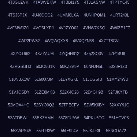
4T8GUZVK
4TAWVEKW
4TBBI1Y5
4TJ1ASNW
4TPTYC45
4TSJ6PJX
4U48QGQ2
4UMM8LXA
4UNHPQM1
4URT243L
4VFMWJZ0
4VGSLXPJ
4VJZYO02
4VNW7KSQ
4W6ZE1F7
4WP2PW82
4WQWQXX8
4WXQZN38
4X7TT8GV
4XYOT662
4XZYAUHI
4YQHH612
4Z52SO0V
4ZP14UIL
4ZVGSBH0
50JO9B1K
50KZ2V9P
50NNJN5E
50S8F1Z0
510NBX1W
5160U7JM
51D7XGKL
51JUGSIB
51MY24WU
51VJOSDY
51ZE8MKB
522X4O28
52D4GH9B
52FJKYTB
52MOA4HC
52SYO0Q2
52TPECFV
52W5K0BY
52XXY91Q
53ATDBWI
53EKZAMH
53Z8FUAW
54PKU5CO
551HGV0S
553WPS4S
55FLR3W1
55IE9L4V
55JKJF3L
55NCOA72