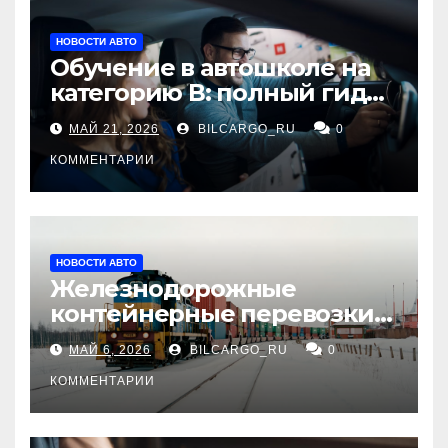
НОВОСТИ АВТО
Обучение в автошколе на
категорию В: полный гид
для будущих водителей
МАЙ 21, 2026
BILCARGO_RU
0
КОММЕНТАРИИ
НОВОСТИ АВТО
Железнодорожные
контейнерные перевозки
из Китая в Россию:
МАЙ 6, 2026
BILCARGO_RU
0
маршруты, сроки и
требования
КОММЕНТАРИИ