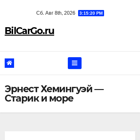
Перейти
Сб. Авг 8th, 2026
3:15:21 PM
к
содержанию
BilCarGo.ru
Эрнест Хемингуэй —
Старик и море