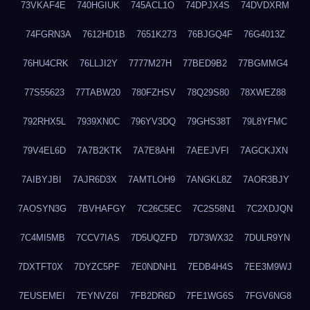
73VKAF4E
740HGIUK
745ACL1O
74DPJX4S
74DVDXRM
74FGRN3A
7612HD1B
7651K273
76BJGQ4F
76G4013Z
76HU4CRK
76LLJI2Y
7777M27H
77BED9B2
77BGMMG4
77S55623
77TABW20
780FZHSV
78Q29S80
78XWEZ88
792RHX5L
7939XN0C
796YV3DQ
79GHS38T
79L8YFMC
79V4EL6D
7A7B2KTK
7A7E8AHI
7AEEJVFI
7AGCKJXN
7AIBYJBI
7AJR6D3X
7AMTLOH9
7ANGKL8Z
7AOR3BJY
7AOSYN3G
7BVHAFGY
7C26C5EC
7C2S58N1
7C2XDJQN
7C4MI5MB
7CCV7IAS
7D5UQZFD
7D73WX32
7DULR9YN
7DXTFT0X
7DYZC5PF
7E0NDNH1
7EDB4H4S
7EE3M9WJ
7EUSEMEI
7EYNVZ6I
7FB2DR6D
7FE1WG6S
7FGV6NG8