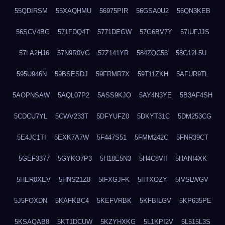
55QDIRSM
55XAQHMU
56975PIR
56GSA0U2
56QN3KEB
56SCV4BG
571FDQ4T
5771DEGW
57G6BV7Y
57IUFJJS
57LA2HJ6
57N9R0VG
57Z141YR
584ZQC53
58G12L5U
595U946N
59BSESDJ
59FRMR7X
59T11ZKH
5AFUR9TL
5AOPNSAW
5AQL07P2
5ASS9KJO
5AY4N3YE
5B3AF4SH
5CDCU7YL
5CWV233T
5DFYUFZ0
5DKYT31C
5DM253CG
5E4JC1TI
5EXK7A7W
5F447S51
5FMM242C
5FNR39CT
5GEF3377
5GYKO7P3
5H18E5N3
5H4C8VII
5HANI4XK
5HER0XEV
5HNS21Z8
5IFXGJFK
5IITXOZY
5IVSLWGV
5J5FOXDN
5KAFKBC4
5KEFVRBK
5KFBILGV
5KP635PE
5KSAQAB8
5KT1DCUW
5KZYHXKG
5L1KPI2V
5L515L3S