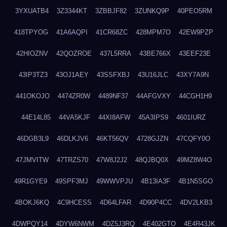
3YXUATB4
3Z3344KT
3ZBBJF82
3ZUNKQ9P
40PEO5RM
418TPYOG
41A6AQPI
41CR68ZC
428MPM7O
42EW9PZP
42HIOZNV
42QOZROE
437L5RRA
43BE766X
43EEF23E
43IP3TZ3
43OJ1AEY
43SSFXBJ
43U16JLC
43XY7A9N
441OKOJO
4474ZR0W
4489NF37
44AFGVXY
44CGH1H9
44E14L85
44VA5KJF
44XI8AFW
45A3IPS9
4601IURZ
46DGB3L9
46DLKJV6
46KT56QV
4728GJZN
47CQFY0O
47JMVITW
47TRZS70
47W8J2J2
48QJBQ0X
49MZ8W4O
49R1GYE9
49SPF3MJ
49WWVPJU
4B13IA3F
4B1N5SGO
4BOKJ6KQ
4C9HCESS
4D64LFAR
4D90P4CC
4DV2LKB3
4DWPQY14
4DYW6NWM
4DZ5J3RQ
4E402GTO
4E4R43JK