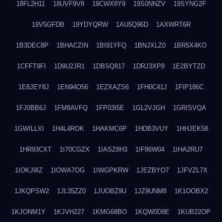
18FL2H11
18UVF9V8
19CWX8Y9
19S0NNZV
19SYNG2F
19V5GFDB
19YDYQRW
1AU5Q96D
1AXWRT6R
1B3DEC8P
1BHACZIN
1BI91YFQ
1BNJXLZ0
1BR5X4KO
1CFFT9FI
1D9U2JR1
1DBSQ817
1DRJ3XP8
1E2BYTZD
1E8JEY8J
1EN94O56
1EZXAZS6
1FH0C41J
1FIP186C
1FJ0BB6J
1FM8AVFQ
1FP03I5E
1GL2VJGH
1GRISVQA
1GWILLXI
1H4L4ROK
1HAKMC6P
1HDB3VUY
1HHJEK58
1HR93CXT
1I70CGZX
1IASZ8H3
1IF86W04
1IHA2RU7
1IOKJ9IZ
1IOWA7OG
1IWGPKRW
1JEZBYO7
1JFVZL7X
1JKQPSW2
1JL35ZZ0
1JUOBZ9U
1JZ9UNM8
1K1OOBX2
1KJONM1Y
1KJVH227
1KMG68BO
1KQW0D9E
1KUB22OP