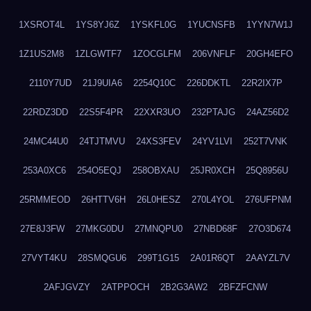
1XSROT4L
1YS8YJ6Z
1YSKFL0G
1YUCNSFB
1YYN7W1J
1Z1US2M8
1ZLGWTF7
1ZOCGLFM
206VNFLF
20GH4EFO
2110Y7UD
21J9UIA6
2254Q10C
226DDKTL
22R2IX7P
22RDZ3DD
22S5F4PR
22XXR3UO
232PTAJG
24AZ56D2
24MC44U0
24TJTMVU
24XS3FEV
24YV1LVI
252T7VNK
253A0XC6
254O5EQJ
258OBXAU
25JR0XCH
25Q8956U
25RMMEOD
26HTTV6H
26L0HESZ
270L4YOL
276UFPNM
27E8J3FW
27MKG0DU
27MNQPU0
27NBD68F
27O3D674
27VYT4KU
28SMQGU6
299T1G15
2A01R6QT
2AAYZL7V
2AFJGVZY
2ATPPOCH
2B2G3AW2
2BFZFCNW