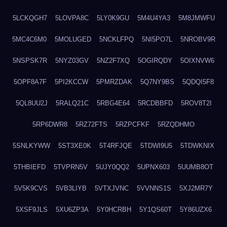
5LCKQGH7
5LOVPA8C
5LY0K9GU
5M4U4YA3
5M8JMWFU
5MC4C6M0
5MOLUGED
5NCKLFPQ
5NI5PO7L
5NROBV9R
5NSPSK7R
5NYZ03GV
5NZ2F7XQ
5OGIRQDY
5OIXNVW6
5OPF8A7F
5PI2KCCW
5PMRZDAK
5Q7NY9BS
5QDQI5F8
5QL8UU2J
5RALQ21C
5RBG4E64
5RCDBBFD
5ROV8T2I
5RP6DWR8
5RZ72FTS
5RZPCFKF
5RZQDHMO
5SNLKYWW
5ST3XE0K
5T4RFJQE
5TDWI9U5
5TDWKNIX
5THBIEFD
5TVPRN5V
5UJY0QQ2
5UPNX603
5UUMB8OT
5V5K9CVS
5VB3LIYB
5VTXJVNC
5VVNNS1S
5XJ2MR7Y
5XSF9JLS
5XU6ZP3A
5Y0HCRBH
5Y1QS60T
5Y86UZX6