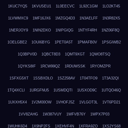
1KUC7YQ5
1KVUSEU1
1L0EECVC
1L92C1GM
1LO2KT45
1LVWMXC9
1MF16JX6
1MZGQ4D3
1N3AELFF
1N3R82X5
1NERJOY9
1NIN2DXO
1NIPGIQG
1NTYF4RH
1NZ06F8Q
1OELGBE2
1OUI6BYG
1PET0A5T
1PMAFB0V
1PSGIWB2
1Q3BPV0D
1QBCT8D3
1QMT9XGT
1QWO8TSQ
1QYKS8IF
1RCW99QZ
1RDUWSSK
1RYOMZPR
1SFXG5XT
1SSBXDLO
1SZ258AV
1T04TFO9
1T3A32QI
1TQ4XCLI
1URGFNU5
1USMDQTI
1USXOD9C
1UTQO46Q
1UXXH5X4
1V2M00OW
1VHOFJ5Z
1VLGOT3L
1VT6PD21
1VV8ZAHG
1W387VUY
1WFVB76Y
1WPX7P03
1WUHK6D4
1X9NP2FS
1XEHVF4N
1XFRA9ZO
1XS2YS68