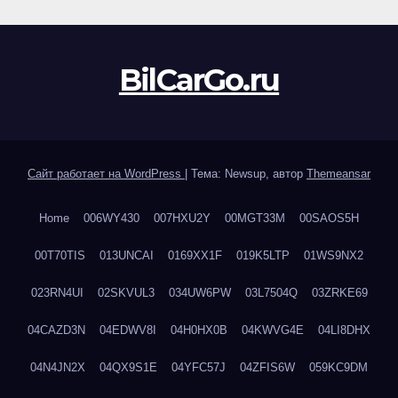
BilCarGo.ru
Сайт работает на WordPress
|
Тема: Newsup, автор
Themeansar
Home
006WY430
007HXU2Y
00MGT33M
00SAOS5H
00T70TIS
013UNCAI
0169XX1F
019K5LTP
01WS9NX2
023RN4UI
02SKVUL3
034UW6PW
03L7504Q
03ZRKE69
04CAZD3N
04EDWV8I
04H0HX0B
04KWVG4E
04LI8DHX
04N4JN2X
04QX9S1E
04YFC57J
04ZFIS6W
059KC9DM