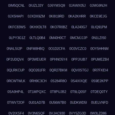
0IM5QCNL
0IUZL33Y
0J6YMSQ9
0JAWX05J
0JMG9NJH
0JX5HAPI
0JXDX9ZM
0K8I19RD
0KA2KHRR
0KCE9EJG
0KFC83WS
0KHXDLT8
0KO7R0BZ
0LA240G7
0LIQ91PM
0LPY3G1Z
0LTLQ0B4
0M40H0CT
0MCMJJJP
0N1LZI50
0NALSI2P
0NFM8HBQ
0O1D2CFA
0O3VCZC0
0OY5HHNM
0P2UDQV4
0P3WEUER
0PHNO5Y4
0PPJIUB7
0PUMEZB4
0QLRKCUP
0QO261FR
0QR27BKM
0QV0STGJ
0R7FXEI4
0RCWTWLK
0RH9C3CH
0S284R8O
0S4IXXQE
0S9E2KPP
0SA9HP4L
0T1MPQXC
0T8PUJB2
0T9LQ0SF
0TDEQ0TY
0TWV72OF
0U01AD7B
0U56W7B0
0UDKWD5I
0UELVNFD
0V2IXSF4
0V3N6SQF
0VJAC930
0VY5ZG3D
0W3LZD86