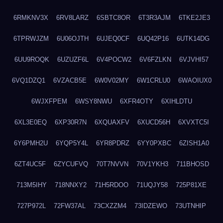
6RMKNV3X
6RV8LARZ
6SBTC8OR
6T3R3AJM
6TKE2JE3
6TPRWJZM
6U06OJTH
6UJEQ0CF
6UQ42P16
6UTK14DG
6UU9ROQK
6UZUZF6L
6V4POCW2
6V6FZLKN
6VJVHI57
6VQ1DZQ1
6VZACB5E
6W0V02MY
6W1CRLU0
6WAOIUX0
6WJXFPEM
6WSY8NWU
6XFR4OTY
6XIHLDTU
6XL3E0EQ
6XP30R7N
6XQUAXFV
6XUCD56H
6XVXTC5I
6Y6PMH2U
6YQP5Y4L
6YR8PDRZ
6YY0PXBC
6ZISH1A0
6ZT4UC5F
6ZYCUFVQ
70T7NVVN
70V1YKH3
711BHOSD
713M5IHY
718NNXY2
71H5RDOO
71UQJY58
725P81XE
727P972L
72FW37AL
73CXZZM4
73IDZEWO
73UTNHIP