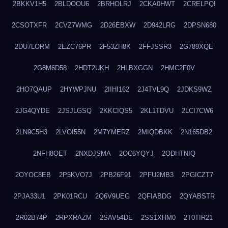
2BKKV1H5
2BLDOOU6
2BRHOLRJ
2CKA0HWT
2CRELPQI
2CSOTXFR
2CVZ7WMG
2D26EBXW
2D942LRG
2DPSN680
2DU7LORM
2EZC76PR
2F53ZH8K
2FFJSSR3
2G789XQE
2G8M6D58
2HDT2UKH
2HLBXGGN
2HMC2F0V
2HO7QAUP
2HYWPJNU
2IIHI162
2J4TVL9Q
2JDKS9WZ
2JG4QYDE
2JSJLGSQ
2KKCIQS5
2KL1TDVU
2LCI7CW6
2LN9C5H3
2LVOI55N
2M7YMERZ
2MIQDBKK
2N165DB2
2NFH8OET
2NXDJSMA
2OC6YQYJ
2ODHTNIQ
2OYOC8EB
2P5KVO7J
2PB26F91
2PFU2MB3
2PGICZT7
2PJA33U1
2PK01RCU
2Q6V9UEG
2QFIABDG
2QYABSTR
2R02B74P
2RPXRAZM
2SAV54DE
2SS1XHM0
2T0TIR21