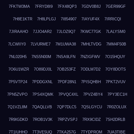
7FKTW3MA
7FRYD8I9
7FX48QP3
7GDV0B8J
7GER99GF
7H8E1KTR
7H8LPLGJ
7I854907
7IAYUF4X
7IRRICQI
7JIRAAHO
7JJO4AR2
7JLOZ9Q7
7KWC77GK
7LALYSM0
7LCWIIY0
7LVURME7
7M1UWA38
7MHLTVDG
7MM4F50B
7NL020H5
7NS5N00M
7NSA9LFN
7NZIGFWV
7O15HQUY
7O6U1WZR
7O89DJ0L
7OB253FZ
7ODLM7D2
7OY8DOTS
7P5VTP24
7PDDGXNL
7PDF28N1
7PISQHBH
7PKT2VUV
7PN5ZVPO
7PS4XQMK
7PVQC4XL
7PVZ4BY4
7PY3EC1H
7Q1VZL8M
7QAQLLVB
7QP7DLC5
7QSLGYCU
7R0ZOLUX
7R9IGDKD
7ROB1V3K
7RPZVSPJ
7RX9CIDZ
7SH2DRLB
7T1IUHHO
7T3VE5UQ
7TKA257G
7TYDPROM
7UA3TIBE