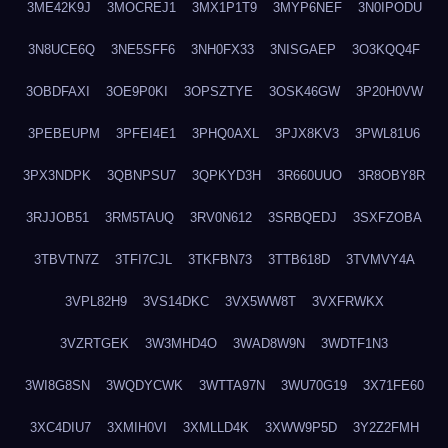
3ME42K9J
3MOCREJ1
3MX1P1T9
3MYP6NEF
3N0IPODU
3N8UCE6Q
3NE5SFF6
3NH0FX33
3NISGAEP
3O3KQQ4F
3OBDFAXI
3OE9P0KI
3OPSZTYE
3OSK46GW
3P20H0VW
3PEBEUPM
3PFEI4E1
3PHQ0AXL
3PJX8KV3
3PWL81U6
3PX3NDPK
3QBNPSU7
3QPKYD3H
3R660UUO
3R8OBY8R
3RJJOB51
3RM5TAUQ
3RV0N612
3SRBQEDJ
3SXFZOBA
3TBVTN7Z
3TFI7CJL
3TKFBN73
3TTB618D
3TVMVY4A
3VPL82H9
3VS14DKC
3VX5WW8T
3VXFRWKX
3VZRTGEK
3W3MHD4O
3WAD8W9N
3WDTF1N3
3WI8G8SN
3WQDYCWK
3WTTA97N
3WU70G19
3X71FE60
3XC4DIU7
3XMIH0VI
3XMLLD4K
3XWW9P5D
3Y2Z2FMH