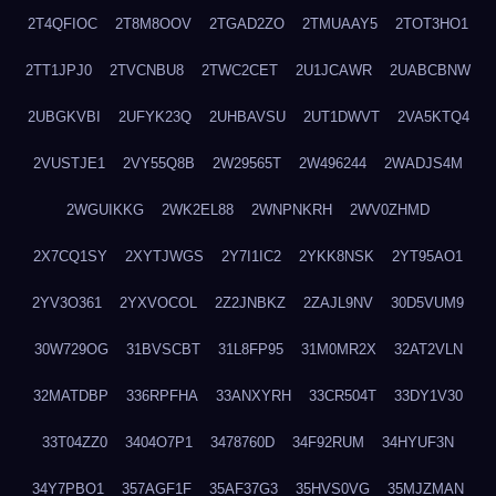
2T4QFIOC
2T8M8OOV
2TGAD2ZO
2TMUAAY5
2TOT3HO1
2TT1JPJ0
2TVCNBU8
2TWC2CET
2U1JCAWR
2UABCBNW
2UBGKVBI
2UFYK23Q
2UHBAVSU
2UT1DWVT
2VA5KTQ4
2VUSTJE1
2VY55Q8B
2W29565T
2W496244
2WADJS4M
2WGUIKKG
2WK2EL88
2WNPNKRH
2WV0ZHMD
2X7CQ1SY
2XYTJWGS
2Y7I1IC2
2YKK8NSK
2YT95AO1
2YV3O361
2YXVOCOL
2Z2JNBKZ
2ZAJL9NV
30D5VUM9
30W729OG
31BVSCBT
31L8FP95
31M0MR2X
32AT2VLN
32MATDBP
336RPFHA
33ANXYRH
33CR504T
33DY1V30
33T04ZZ0
3404O7P1
3478760D
34F92RUM
34HYUF3N
34Y7PBO1
357AGF1F
35AF37G3
35HVS0VG
35MJZMAN