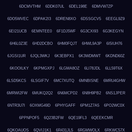
6DCMVTHM
6DDK07UL
6DEL198E
6DMVW7ZP
6DO5WVEC
6DPAK2I3
6DREN8XO
6DSSGCV5
6EEGL9Z9
6EI21UCB
6EMNTEE0
6F1DJ5WF
6G3CXI93
6G3KEGYN
6H6L0Z3E
6HD2DCBO
6HM0FQJT
6HWL9A3P
6I5IUH76
6JGSI1UR
6JQL3WKJ
6K3EBPX1
6K3WDMWT
6KDND60Z
6KOOILKY
6KPMGXPJ
6LGMA8OZ
6LI78JDL
6LL59T6X
6LSD5KCS
6LSGIF7V
6MC7XUTQ
6MNBISNE
6MRU4GHW
6MRWI2FW
6MUKQ2Q2
6N6MCPD2
6N8H9PB2
6NS1JPER
6NTR3U7I
6OXMG49D
6PHYGAFF
6PM1Z7A5
6PO2WC0X
6PPNPOF5
6Q23B2FW
6QE19FL3
6QEEKCMR
6QKOAUOS
6QVIJ1K1
6R431JL5
6RGMWOLX
6RKWC57X