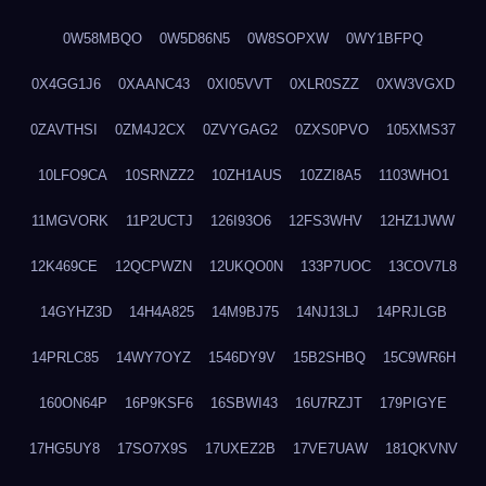
0W58MBQO
0W5D86N5
0W8SOPXW
0WY1BFPQ
0X4GG1J6
0XAANC43
0XI05VVT
0XLR0SZZ
0XW3VGXD
0ZAVTHSI
0ZM4J2CX
0ZVYGAG2
0ZXS0PVO
105XMS37
10LFO9CA
10SRNZZ2
10ZH1AUS
10ZZI8A5
1103WHO1
11MGVORK
11P2UCTJ
126I93O6
12FS3WHV
12HZ1JWW
12K469CE
12QCPWZN
12UKQO0N
133P7UOC
13COV7L8
14GYHZ3D
14H4A825
14M9BJ75
14NJ13LJ
14PRJLGB
14PRLC85
14WY7OYZ
1546DY9V
15B2SHBQ
15C9WR6H
160ON64P
16P9KSF6
16SBWI43
16U7RZJT
179PIGYE
17HG5UY8
17SO7X9S
17UXEZ2B
17VE7UAW
181QKVNV