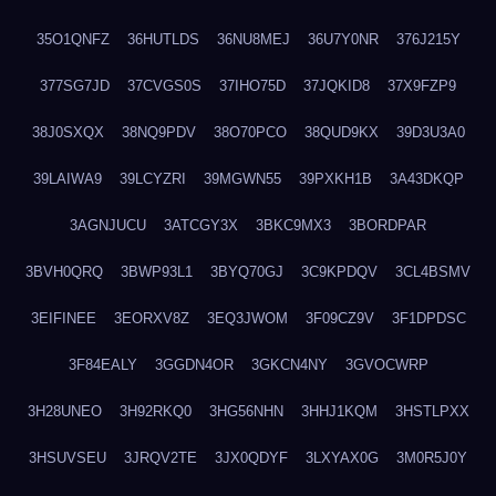
35O1QNFZ
36HUTLDS
36NU8MEJ
36U7Y0NR
376J215Y
377SG7JD
37CVGS0S
37IHO75D
37JQKID8
37X9FZP9
38J0SXQX
38NQ9PDV
38O70PCO
38QUD9KX
39D3U3A0
39LAIWA9
39LCYZRI
39MGWN55
39PXKH1B
3A43DKQP
3AGNJUCU
3ATCGY3X
3BKC9MX3
3BORDPAR
3BVH0QRQ
3BWP93L1
3BYQ70GJ
3C9KPDQV
3CL4BSMV
3EIFINEE
3EORXV8Z
3EQ3JWOM
3F09CZ9V
3F1DPDSC
3F84EALY
3GGDN4OR
3GKCN4NY
3GVOCWRP
3H28UNEO
3H92RKQ0
3HG56NHN
3HHJ1KQM
3HSTLPXX
3HSUVSEU
3JRQV2TE
3JX0QDYF
3LXYAX0G
3M0R5J0Y