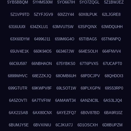
5YB5BBQM
5YHM530M
5YO667IH
5YO7ZQGL
5Z1BWJEZ
5Z1VP9TD
5ZYFJGV9
60IZ2Y44
60X8LPUK
62LJGRE8
6316UU0I
634ZKLU1
63MVU7SW
63SPQINX
63WDQUHH
63X60DYM
64996J11
659M6G4O
65TIBAG5
65TN6NPQ
65UV4E1K
660K94O5
663467JW
664ESOLH
664FNVV4
66C6U597
66NBHAON
675YBKS0
67T6PVX5
67UCAPT0
6899WHVC
68EZZKJQ
68OMB6UH
68PDCJPV
68QHDOI3
699GTUTR
69KWPV8F
69LSOT1W
69PLXGPN
69S53RP0
6A5ZOVTI
6A7TVFIW
6AMAWT34
6ANZ4C8L
6AS3LJQ4
6AX21SAB
6AX80CNX
6AYEZFQ7
6B0V87BD
6BA9R10Z
6BUMJY5E
6BVXINIU
6CJKUI7J
6D1OSCXH
6D8BUPZM