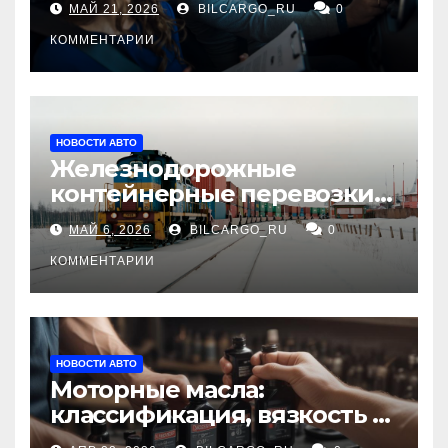
МАЙ 21, 2026
BILCARGO_RU
0
КОММЕНТАРИИ
НОВОСТИ АВТО
Железнодорожные
контейнерные перевозки
из Китая в Россию:
МАЙ 6, 2026
BILCARGO_RU
0
маршруты, сроки и
требования
КОММЕНТАРИИ
НОВОСТИ АВТО
Моторные масла:
классификация, вязкость и
рекомендации по выбору