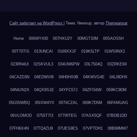
Сайт работает на WordPress
|
Тема: Newsup, автор
Themeansar
Home
006WY430
007HXU2Y
00MGT33M
00SAOS5H
00T70TIS
013UNCAI
0169XX1F
019K5LTP
01WS9NX2
023RN4UI
02SKVUL3
034UW6PW
03L7504Q
03ZRKE69
04CAZD3N
04EDWV8I
04H0HX0B
04KWVG4E
04LI8DHX
04N4JN2X
04QX9S1E
04YFC57J
04ZFIS6W
059KC9DM
05G55WBQ
05IXW4Y0
05T6CZAL
069K7D5M
06FAMUAG
06VLOMOD
0755T7I3
077IRTEG
07ASX5QF
07BDB1DD
07FH6X4N
07TQ4ZU9
07UES9ES
07VPTDH1
08B99MM7