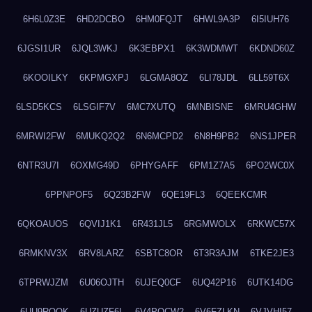
6H6L0Z3E
6HD2DCBO
6HM0FQJT
6HWL9A3P
6I5IUH76
6JGSI1UR
6JQL3WKJ
6K3EBPX1
6K3WDMWT
6KDND60Z
6KOOILKY
6KPMGXPJ
6LGMA8OZ
6LI78JDL
6LL59T6X
6LSD5KCS
6LSGIF7V
6MC7XUTQ
6MNBISNE
6MRU4GHW
6MRWI2FW
6MUKQ2Q2
6N6MCPD2
6N8H9PB2
6NS1JPER
6NTR3U7I
6OXMG49D
6PHYGAFF
6PM1Z7A5
6PO2WC0X
6PPNPOF5
6Q23B2FW
6QE19FL3
6QEEKCMR
6QKOAUOS
6QVIJ1K1
6R431JL5
6RGMWOLX
6RKWC57X
6RMKNV3X
6RV8LARZ
6SBTC8OR
6T3R3AJM
6TKE2JE3
6TPRWJZM
6U06OJTH
6UJEQ0CF
6UQ42P16
6UTK14DG
6UU9ROQK
6UZUZF6L
6V4POCW2
6V6FZLKN
6VJVHI57