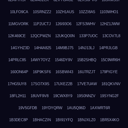
10LFO9CA
10SRNZZ2
10ZH1AUS
10ZZI8A5
1103WHO1
11MGVORK
11P2UCTJ
126I93O6
12FS3WHV
12HZ1JWW
12K469CE
12QCPWZN
12UKQO0N
133P7UOC
13COV7L8
14GYHZ3D
14H4A825
14M9BJ75
14NJ13LJ
14PRJLGB
14PRLC85
14WY7OYZ
1546DY9V
15B2SHBQ
15C9WR6H
160ON64P
16P9KSF6
16SBWI43
16U7RZJT
179PIGYE
17HG5UY8
17SO7X9S
17UXEZ2B
17VE7UAW
181QKVNV
18FL2H11
18UVF9V8
19CWX8Y9
19S0NNZV
19SYNG2F
19V5GFDB
19YDYQRW
1AU5Q96D
1AXWRT6R
1B3DEC8P
1BHACZIN
1BI91YFQ
1BNJXLZ0
1BR5X4KO