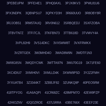
3PEBEUPM
3PFEI4E1
3PHQ0AXL
3PJX8KV3
3PWL81U6
3PX3NDPK
3QBNPSU7
3QPKYD3H
3R660UUO
3R8OBY8R
3RJJOB51
3RM5TAUQ
3RV0N612
3SRBQEDJ
3SXFZOBA
3TBVTN7Z
3TFI7CJL
3TKFBN73
3TTB618D
3TVMVY4A
3VPL82H9
3VS14DKC
3VX5WW8T
3VXFRWKX
3VZRTGEK
3W3MHD4O
3WAD8W9N
3WDTF1N3
3WI8G8SN
3WQDYCWK
3WTTA97N
3WU70G19
3X71FE60
3XC4DIU7
3XMIH0VI
3XMLLD4K
3XWW9P5D
3Y2Z2FMH
3YXUATB4
3Z3344KT
3ZBBJF82
3ZUNKQ9P
40PEO5RM
418TPYOG
41A6AQPI
41CR68ZC
428MPM7O
42EW9PZP
42HIOZNV
42QOZROE
437L5RRA
43BE766X
43EEF23E