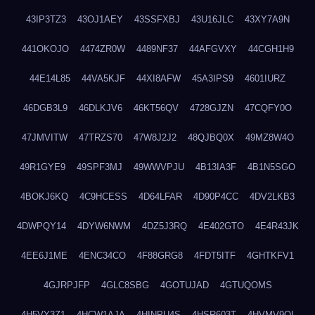
43IP3TZ3
43OJ1AEY
43SSFXBJ
43U16JLC
43XY7A9N
441OKOJO
4474ZR0W
4489NF37
44AFGVXY
44CGH1H9
44E14L85
44VA5KJF
44XI8AFW
45A3IPS9
4601IURZ
46DGB3L9
46DLKJV6
46KT56QV
4728GJZN
47CQFY0O
47JMVITW
47TRZS70
47W8J2J2
48QJBQ0X
49MZ8W4O
49R1GYE9
49SPF3MJ
49WWVPJU
4B13IA3F
4B1N5SGO
4BOKJ6KQ
4C9HCESS
4D64LFAR
4D90P4CC
4DV2LKB3
4DWPQY14
4DYW6NWM
4DZ5J3RQ
4E402GTO
4E4R43JK
4EE6J1ME
4ENC34CO
4F88GRG8
4FDT5ITF
4GHTKFV1
4GJRPJFP
4GLC8SBG
4GOTUJAD
4GTUQOMS
4H5VY3Z1
4HCW1AJA
4HINPU4S
4HSR603T
4HVMV9QI