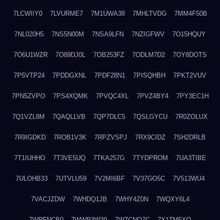
7LCWIIY0
7LVURME7
7M1UWA38
7MHLTVDG
7MM4F50B
7NL020H5
7NS5N00M
7NSA9LFN
7NZIGFWV
7O15HQUY
7O6U1WZR
7O89DJ0L
7OB253FZ
7ODLM7D2
7OY8DOTS
7P5VTP24
7PDDGXNL
7PDF28N1
7PISQHBH
7PKT2VUV
7PN5ZVPO
7PS4XQMK
7PVQC4XL
7PVZ4BY4
7PY3EC1H
7Q1VZL8M
7QAQLLVB
7QP7DLC5
7QSLGYCU
7R0ZOLUX
7R9IGDKD
7ROB1V3K
7RPZVSPJ
7RX9CIDZ
7SH2DRLB
7T1IUHHO
7T3VE5UQ
7TKA257G
7TYDPROM
7UA3TIBE
7ULOHB33
7UTVLU59
7V2MI6BF
7V37GO5C
7V513WU4
7VACJZDW
7WHDQ1JB
7WHY4Z0N
7WQXY6L4
7WRFNCB0
7WWR3W39
7WZCNQ7C
7X1TM5XQ