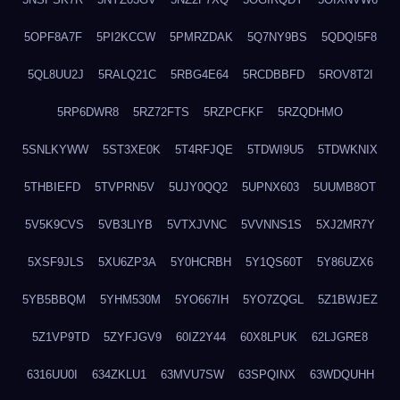
5OPF8A7F
5PI2KCCW
5PMRZDAK
5Q7NY9BS
5QDQI5F8
5QL8UU2J
5RALQ21C
5RBG4E64
5RCDBBFD
5ROV8T2I
5RP6DWR8
5RZ72FTS
5RZPCFKF
5RZQDHMO
5SNLKYWW
5ST3XE0K
5T4RFJQE
5TDWI9U5
5TDWKNIX
5THBIEFD
5TVPRN5V
5UJY0QQ2
5UPNX603
5UUMB8OT
5V5K9CVS
5VB3LIYB
5VTXJVNC
5VVNNS1S
5XJ2MR7Y
5XSF9JLS
5XU6ZP3A
5Y0HCRBH
5Y1QS60T
5Y86UZX6
5YB5BBQM
5YHM530M
5YO667IH
5YO7ZQGL
5Z1BWJEZ
5Z1VP9TD
5ZYFJGV9
60IZ2Y44
60X8LPUK
62LJGRE8
6316UU0I
634ZKLU1
63MVU7SW
63SPQINX
63WDQUHH