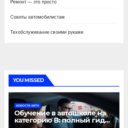
Ремонт — это просто
Советы автомобилистам
Техобслуживание своими руками
YOU MISSED
НОВОСТИ АВТО
Обучение в автошколе на
категорию В: полный гид
для будущих водителей