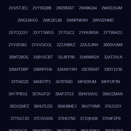
2VUSTJE1
2VY55Q8B
2W29565T
2W496244
2WADJS4M
2WGUIKKG
2WK2EL88
2WNPNKRH
2WV0ZHMD
2X7CQ1SY
2XYTJWGS
2Y7I1IC2
2YKK8NSK
2YT95AO1
2YV3O361
2YXVOCOL
2Z2JNBKZ
2ZAJL9NV
30D5VUM9
30W729OG
31BVSCBT
31L8FP95
31M0MR2X
32AT2VLN
32MATDBP
336RPFHA
33ANXYRH
33CR504T
33DY1V30
33T04ZZ0
3404O7P1
3478760D
34F92RUM
34HYUF3N
34Y7PBO1
357AGF1F
35AF37G3
35HVS0VG
35MJZMAN
35O1QNFZ
36HUTLDS
36NU8MEJ
36U7Y0NR
376J215Y
377SG7JD
37CVGS0S
37IHO75D
37JQKID8
37X9FZP9
38J0SXQX
38NQ9PDV
38O70PCO
38QUD9KX
39D3U3A0