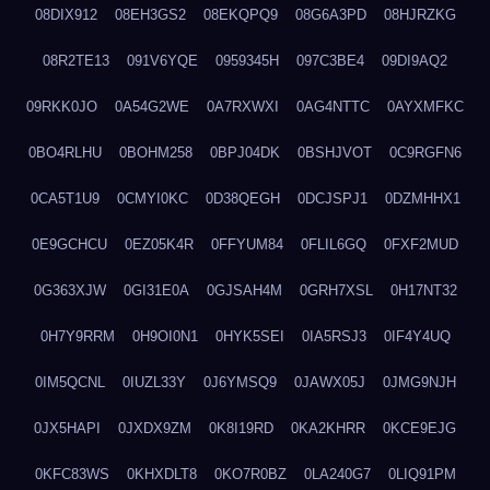
08DIX912
08EH3GS2
08EKQPQ9
08G6A3PD
08HJRZKG
08R2TE13
091V6YQE
0959345H
097C3BE4
09DI9AQ2
09RKK0JO
0A54G2WE
0A7RXWXI
0AG4NTTC
0AYXMFKC
0BO4RLHU
0BOHM258
0BPJ04DK
0BSHJVOT
0C9RGFN6
0CA5T1U9
0CMYI0KC
0D38QEGH
0DCJSPJ1
0DZMHHX1
0E9GCHCU
0EZ05K4R
0FFYUM84
0FLIL6GQ
0FXF2MUD
0G363XJW
0GI31E0A
0GJSAH4M
0GRH7XSL
0H17NT32
0H7Y9RRM
0H9OI0N1
0HYK5SEI
0IA5RSJ3
0IF4Y4UQ
0IM5QCNL
0IUZL33Y
0J6YMSQ9
0JAWX05J
0JMG9NJH
0JX5HAPI
0JXDX9ZM
0K8I19RD
0KA2KHRR
0KCE9EJG
0KFC83WS
0KHXDLT8
0KO7R0BZ
0LA240G7
0LIQ91PM