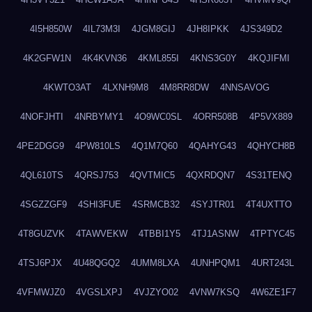
4I5H850W
4IL73M3I
4JGM8GIJ
4JH8IPKK
4JS349D2
4K2GFW1N
4K4KVN36
4KML855I
4KNS3G0Y
4KQJIFMI
4KWTO3AT
4LXNH9M8
4M8RR8DW
4NNSAVOG
4NOFJHTI
4NRBYMY1
4O9WC0SL
4ORR508B
4P5VX889
4PE2DGG9
4PW810LS
4Q1M7Q60
4QAHYG43
4QHYCH8B
4QL610TS
4QRSJ753
4QVTMIC5
4QXRDQN7
4S31TENQ
4SGZZGF9
4SHI3FUE
4SRMCB32
4SYJTR01
4T4UXTTO
4T8GUZVK
4TAWVEKW
4TBBI1Y5
4TJ1ASNW
4TPTYC45
4TSJ6PJX
4U48QGQ2
4UMM8LXA
4UNHPQM1
4URT243L
4VFMWJZ0
4VGSLXPJ
4VJZYO02
4VNW7KSQ
4W6ZE1F7