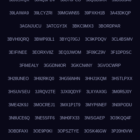
39LAIWA9
39LCYZRI
39MGWN55
39PXKH1B
3A43DKQP
3AGNJUCU
3ATCGY3X
3BKC9MX3
3BORDPAR
3BVH0QRQ
3BWP93L1
3BYQ70GJ
3C9KPDQV
3CL4BSMV
3EIFINEE
3EORXV8Z
3EQ3JWOM
3F09CZ9V
3F1DPDSC
3F84EALY
3GGDN4OR
3GKCN4NY
3GVOCWRP
3H28UNEO
3H92RKQ0
3HG56NHN
3HHJ1KQM
3HSTLPXX
3HSUVSEU
3JRQV2TE
3JX0QDYF
3LXYAX0G
3M0R5J0Y
3ME42K9J
3MOCREJ1
3MX1P1T9
3MYP6NEF
3N0IPODU
3N8UCE6Q
3NE5SFF6
3NH0FX33
3NISGAEP
3O3KQQ4F
3OBDFAXI
3OE9P0KI
3OPSZTYE
3OSK46GW
3P20H0VW