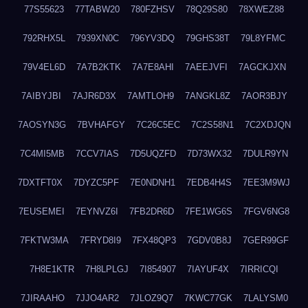
77S55623
77TABW20
780FZHSV
78Q29S80
78XWEZ88
792RHX5L
7939XN0C
796YV3DQ
79GHS38T
79L8YFMC
79V4EL6D
7A7B2KTK
7A7E8AHI
7AEEJVFI
7AGCKJXN
7AIBYJBI
7AJR6D3X
7AMTLOH9
7ANGKL8Z
7AOR3BJY
7AOSYN3G
7BVHAFGY
7C26C5EC
7C2S58N1
7C2XDJQN
7C4MI5MB
7CCV7IAS
7D5UQZFD
7D73WX32
7DULR9YN
7DXTFT0X
7DYZC5PF
7E0NDNH1
7EDB4H4S
7EE3M9WJ
7EUSEMEI
7EYNVZ6I
7FB2DR6D
7FE1WG6S
7FGV6NG8
7FKTW3MA
7FRYD8I9
7FX48QP3
7GDV0B8J
7GER99GF
7H8E1KTR
7H8LPLGJ
7I854907
7IAYUF4X
7IRRICQI
7JIRAAHO
7JJO4AR2
7JLOZ9Q7
7KWC77GK
7LALYSM0