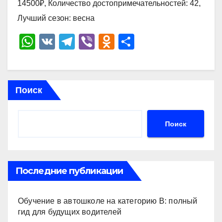
14500₽, Количество достопримечательностей: 42,
Лучший сезон: весна
W
V
T
Vi
O
О
h
K
el
b
d
тп
at
e
er
n
р
s
gr
o
а
Поиск
A
a
kl
в
p
m
a
и
Поиск
p
ss
ть
ni
ki
Последние публикации
Обучение в автошколе на категорию В: полный
гид для будущих водителей