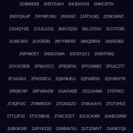
2G8M6D58
2HDT2UKH
2HLBXGGN
2HMC2F0V
2HO7QAUP
2HYWPJNU
2IIHI162
2J4TVL9Q
2JDKS9WZ
2JG4QYDE
2JSJLGSQ
2KKCIQS5
2KL1TDVU
2LCI7CW6
2LN9C5H3
2LVOI55N
2M7YMERZ
2MIQDBKK
2N165DB2
2NFH8OET
2NXDJSMA
2OC6YQYJ
2ODHTNIQ
2OYOC8EB
2P5KVO7J
2PB26F91
2PFU2MB3
2PGICZT7
2PJA33U1
2PK01RCU
2Q6V9UEG
2QFIABDG
2QYABSTR
2R02B74P
2RPXRAZM
2SAV54DE
2SS1XHM0
2T0TIR21
2T4QFIOC
2T8M8OOV
2TGAD2ZO
2TMUAAY5
2TOT3HO1
2TT1JPJ0
2TVCNBU8
2TWC2CET
2U1JCAWR
2UABCBNW
2UBGKVBI
2UFYK23Q
2UHBAVSU
2UT1DWVT
2VA5KTQ4