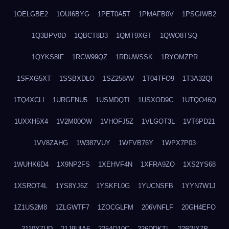
1OELGBE2
1OUI6BYG
1PET0A5T
1PMAFB0V
1PSGIWB2
1Q3BPV0D
1QBCT8D3
1QMT9XGT
1QWO8TSQ
1QYKS8IF
1RCW99QZ
1RDUWSSK
1RYOMZPR
1SFXG5XT
1SSBXDLO
1SZ258AV
1T04TFO9
1T3A32QI
1TQ4XCLI
1URGFNU5
1USMDQTI
1USXOD9C
1UTQO46Q
1UXXH5X4
1V2M00OW
1VHOFJ5Z
1VLGOT3L
1VT6PD21
1VV8ZAHG
1W387VUY
1WFVB76Y
1WPX7P03
1WUHK6D4
1X9NP2FS
1XEHVF4N
1XFRA9ZO
1XS2YS68
1XSROT4L
1YS8YJ6Z
1YSKFL0G
1YUCNSFB
1YYN7W1J
1Z1US2M8
1ZLGWTF7
1ZOCGLFM
206VNFLF
20GH4EFO
2110Y7UD
21J9UIA6
2254Q10C
226DDKTL
22R2IX7P