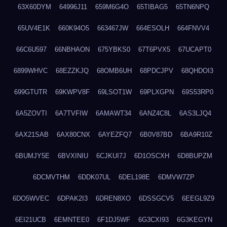
63X60DYM
64996J11
659M6G4O
65TIBAG5
65TN6NPQ
65UV4E1K
660K94O5
663467JW
664ESOLH
664FNVV4
66C6U597
66NBHAON
675YBKS0
67T6PVX5
67UCAPT0
6899WHVC
68EZZKJQ
68OMB6UH
68PDCJPV
68QHDOI3
699GTUTR
69KWPV8F
69LSOT1W
69PLXGPN
69S53RP0
6A5ZOVTI
6A7TVFIW
6AMAWT34
6ANZ4C8L
6AS3LJQ4
6AX21SAB
6AX80CNX
6AYEZFQ7
6B0V87BD
6BA9R10Z
6BUMJY5E
6BVXINIU
6CJKUI7J
6D1OSCXH
6D8BUPZM
6DCMVTHM
6DDK07UL
6DEL198E
6DMVW7ZP
6DO5WVEC
6DPAK2I3
6DREN8XO
6DSSGCV5
6EEGL9Z9
6EI21UCB
6EMNTEE0
6F1DJ5WF
6G3CXI93
6G3KEGYN