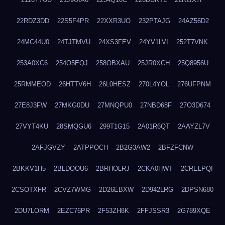
22RDZ3DD
22S5F4PR
22XXR3UO
232PTAJG
24AZ56D2
24MC44U0
24TJTMVU
24XS3FEV
24YV1LVI
252T7VNK
253A0XC6
254O5EQJ
258OBXAU
25JR0XCH
25Q8956U
25RMMEOD
26HTTV6H
26L0HESZ
270L4YOL
276UFPNM
27E8J3FW
27MKG0DU
27MNQPU0
27NBD68F
27O3D674
27VYT4KU
28SMQGU6
299T1G15
2A01R6QT
2AAYZL7V
2AFJGVZY
2ATPPOCH
2B2G3AW2
2BFZFCNW
2BKKV1H5
2BLDOOU6
2BRHOLRJ
2CKA0HWT
2CRELPQI
2CSOTXFR
2CVZ7WMG
2D26EBXW
2D942LRG
2DPSN680
2DU7LORM
2EZC76PR
2F53ZH8K
2FFJSSR3
2G789XQE