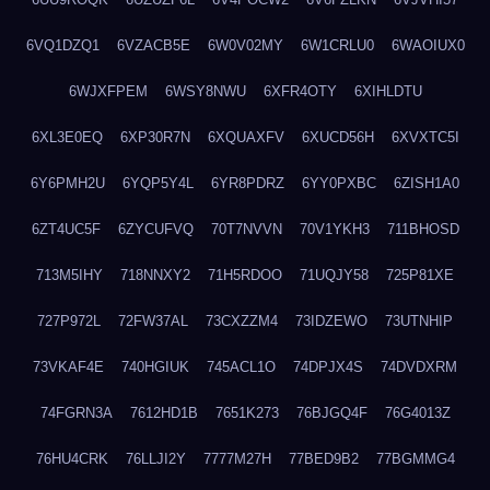
6VQ1DZQ1
6VZACB5E
6W0V02MY
6W1CRLU0
6WAOIUX0
6WJXFPEM
6WSY8NWU
6XFR4OTY
6XIHLDTU
6XL3E0EQ
6XP30R7N
6XQUAXFV
6XUCD56H
6XVXTC5I
6Y6PMH2U
6YQP5Y4L
6YR8PDRZ
6YY0PXBC
6ZISH1A0
6ZT4UC5F
6ZYCUFVQ
70T7NVVN
70V1YKH3
711BHOSD
713M5IHY
718NNXY2
71H5RDOO
71UQJY58
725P81XE
727P972L
72FW37AL
73CXZZM4
73IDZEWO
73UTNHIP
73VKAF4E
740HGIUK
745ACL1O
74DPJX4S
74DVDXRM
74FGRN3A
7612HD1B
7651K273
76BJGQ4F
76G4013Z
76HU4CRK
76LLJI2Y
7777M27H
77BED9B2
77BGMMG4