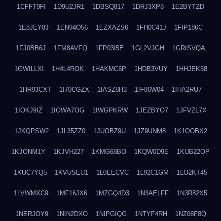
1CFFT9FI
1D9U2JR1
1DBSQ817
1DRJ3XP8
1E2BYTZD
1E8JEY8J
1EN94O56
1EZXAZS6
1FH0C41J
1FIP186C
1FJ0BB6J
1FM8AVFQ
1FP03I5E
1GL2VJGH
1GRISVQA
1GWILLXI
1H4L4ROK
1HAKMC6P
1HDB3VUY
1HHJEK58
1HR93CXT
1I70CGZX
1IASZ8H3
1IF86W04
1IHA2RU7
1IOKJ9IZ
1IOWA7OG
1IWGPKRW
1JEZBYO7
1JFVZL7X
1JKQPSW2
1JL35ZZ0
1JUOBZ9U
1JZ9UNM8
1K1OOBX2
1KJONM1Y
1KJVH227
1KMG68BO
1KQW0D9E
1KUB22OP
1KUC7YQ5
1KVUSEU1
1L0EECVC
1L92C1GM
1LO2KT45
1LVWMXC9
1MF16JX6
1MZGQ4D3
1N3AELFF
1N3R82X5
1NERJOY9
1NIN2DXO
1NIPGIQG
1NTYF4RH
1NZ06F8Q