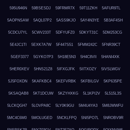
595U946N
59BSESDJ
59FRMR7X
59T11ZKH
5AFUR9TL
5AOPNSAW
5AQL07P2
5ASS9KJO
5AY4N3YE
5B3AF4SH
5CDCU7YL
5CWV233T
5DFYUFZ0
5DKYT31C
5DM253CG
5E4JC1TI
5EXK7A7W
5F447S51
5FMM242C
5FNR39CT
5GEF3377
5GYKO7P3
5H18E5N3
5H4C8VII
5HANI4XK
5HER0XEV
5HNS21Z8
5IFXGJFK
5IITXOZY
5IVSLWGV
5J5FOXDN
5KAFKBC4
5KEFVRBK
5KFBILGV
5KP635PE
5KSAQAB8
5KT1DCUW
5KZYHXKG
5L1KPI2V
5L515L3S
5LCKQGH7
5LOVPA8C
5LY0K9GU
5M4U4YA3
5M8JMWFU
5MC4C6M0
5MOLUGED
5NCKLFPQ
5NI5PO7L
5NROBV9R
5NSPSK7R
5NYZ03GV
5NZ2F7XQ
5OGIRQDY
5OIXNVW6