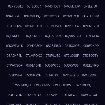
0LPY3G1Z
0LTLQ0B4
0M40H0CT
0MCMJJJP
0N1LZI50
0NALSI2P
0NFM8HBQ
0O1D2CFA
0O3VCZC0
0OY5HHNM
0P2UDQV4
0P3WEUER
0PHNO5Y4
0PPJIUB7
0PUMEZB4
0QLRKCUP
0QO261FR
0QR27BKM
0QV0STGJ
0R7FXEI4
0RCWTWLK
0RH9C3CH
0S284R8O
0S4IXXQE
0S9E2KPP
0SA9HP4L
0T1MPQXC
0T8PUJB2
0T9LQ0SF
0TDEQ0TY
0TWV72OF
0U01AD7B
0U56W7B0
0UDKWD5I
0UELVNFD
0V2IXSF4
0V3N6SQF
0VJAC930
0VY5ZG3D
0W3LZD86
0W58MBQO
0W5D86N5
0W8SOPXW
0WY1BFPQ
0X4GG1J6
0XAANC43
0XI05VVT
0XLR0SZZ
0XW3VGXD
0ZAVTHSI
0ZM4J2CX
0ZVYGAG2
0ZXS0PVO
105XMS37