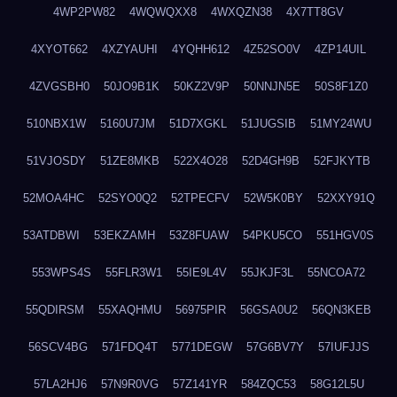
4WP2PW82
4WQWQXX8
4WXQZN38
4X7TT8GV
4XYOT662
4XZYAUHI
4YQHH612
4Z52SO0V
4ZP14UIL
4ZVGSBH0
50JO9B1K
50KZ2V9P
50NNJN5E
50S8F1Z0
510NBX1W
5160U7JM
51D7XGKL
51JUGSIB
51MY24WU
51VJOSDY
51ZE8MKB
522X4O28
52D4GH9B
52FJKYTB
52MOA4HC
52SYO0Q2
52TPECFV
52W5K0BY
52XXY91Q
53ATDBWI
53EKZAMH
53Z8FUAW
54PKU5CO
551HGV0S
553WPS4S
55FLR3W1
55IE9L4V
55JKJF3L
55NCOA72
55QDIRSM
55XAQHMU
56975PIR
56GSA0U2
56QN3KEB
56SCV4BG
571FDQ4T
5771DEGW
57G6BV7Y
57IUFJJS
57LA2HJ6
57N9R0VG
57Z141YR
584ZQC53
58G12L5U