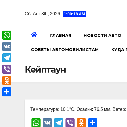
Перейти
к
Сб. Авг 8th, 2026
1:00:19 AM
содержанию
ГЛАВНАЯ
НОВОСТИ АВТО
W
СОВЕТЫ АВТОМОБИЛИСТАМ
КУДА 
h
V
a
K
T
Кейптаун
t
e
V
s
l
i
A
O
e
b
p
d
О
g
e
p
n
Температура: 10.1°C, Осадки: 76.5 мм, Ветер:
т
r
r
o
п
W
V
T
Vi
O
О
a
k