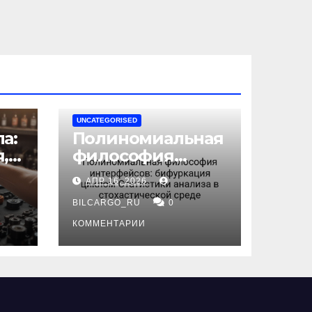
UNCATEGORISED
а:
Полиномиальная
,
философия
интерфейсов:
АПР 16, 2026
бифуркация
циклом
BILCARGO_RU
0
ов
Статистики
КОММЕНТАРИИ
анализа в
стохастической
среде