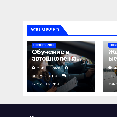
YOU MISSED
НОВОСТИ АВТО
НОВО
Обучение в
Же
автошколе на
ы
категорию В:
ко
МАЙ 21, 2026
М
полный гид для
пе
будущих
BILCARGO_RU
0
Ки
BIL
водителей
ма
КОММЕНТАРИИ
КОМ
и 