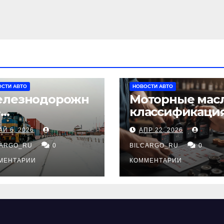
СТИ АВТО
НОВОСТИ АВТО
лезнодорожн
Моторные масл
е
классификация
нтейнерные
вязкость и
АЙ 6, 2026
АПР 22, 2026
ревозки из
рекомендации
тая в Россию:
CARGO_RU
0
по выбору для
BILCARGO_RU
0
ршруты, сроки
различных тип
МЕНТАРИИ
КОММЕНТАРИИ
требования
двигателей