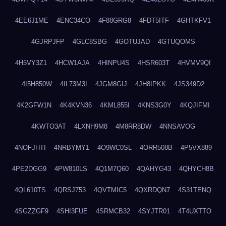
4EE6J1ME
4ENC34CO
4F88GRG8
4FDT5ITF
4GHTKFV1
4GJRPJFP
4GLC8SBG
4GOTUJAD
4GTUQOMS
4H5VY3Z1
4HCW1AJA
4HINPU4S
4HSR603T
4HVMV9QI
4I5H850W
4IL73M3I
4JGM8GIJ
4JH8IPKK
4JS349D2
4K2GFW1N
4K4KVN36
4KML855I
4KNS3G0Y
4KQJIFMI
4KWTO3AT
4LXNH9M8
4M8RR8DW
4NNSAVOG
4NOFJHTI
4NRBYMY1
4O9WC0SL
4ORR508B
4P5VX889
4PE2DGG9
4PW810LS
4Q1M7Q60
4QAHYG43
4QHYCH8B
4QL610TS
4QRSJ753
4QVTMIC5
4QXRDQN7
4S31TENQ
4SGZZGF9
4SHI3FUE
4SRMCB32
4SYJTR01
4T4UXTTO