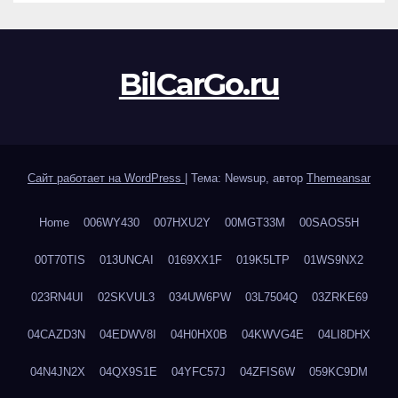
BilCarGo.ru
Сайт работает на WordPress
|
Тема: Newsup, автор
Themeansar
Home
006WY430
007HXU2Y
00MGT33M
00SAOS5H
00T70TIS
013UNCAI
0169XX1F
019K5LTP
01WS9NX2
023RN4UI
02SKVUL3
034UW6PW
03L7504Q
03ZRKE69
04CAZD3N
04EDWV8I
04H0HX0B
04KWVG4E
04LI8DHX
04N4JN2X
04QX9S1E
04YFC57J
04ZFIS6W
059KC9DM