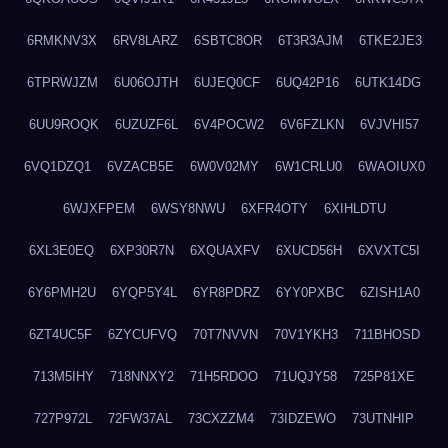
6RMKNV3X
6RV8LARZ
6SBTC8OR
6T3R3AJM
6TKE2JE3
6TPRWJZM
6U06OJTH
6UJEQ0CF
6UQ42P16
6UTK14DG
6UU9ROQK
6UZUZF6L
6V4POCW2
6V6FZLKN
6VJVHI57
6VQ1DZQ1
6VZACB5E
6W0V02MY
6W1CRLU0
6WAOIUX0
6WJXFPEM
6WSY8NWU
6XFR4OTY
6XIHLDTU
6XL3E0EQ
6XP30R7N
6XQUAXFV
6XUCD56H
6XVXTC5I
6Y6PMH2U
6YQP5Y4L
6YR8PDRZ
6YY0PXBC
6ZISH1A0
6ZT4UC5F
6ZYCUFVQ
70T7NVVN
70V1YKH3
711BHOSD
713M5IHY
718NNXY2
71H5RDOO
71UQJY58
725P81XE
727P972L
72FW37AL
73CXZZM4
73IDZEWO
73UTNHIP