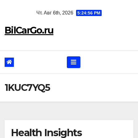
Перейти
Чт. Авг 6th, 2026
5:24:57 PM
к
содержанию
BilCarGo.ru
1KUC7YQ5
Health Insights