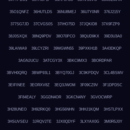
35O1QNFZ
36HUTLDS
36NU8MEJ
36U7Y0NR
376J215Y
377SG7JD
37CVGS0S
37IHO75D
37JQKID8
37X9FZP9
38J0SXQX
38NQ9PDV
38O70PCO
38QUD9KX
39D3U3A0
39LAIWA9
39LCYZRI
39MGWN55
39PXKH1B
3A43DKQP
3AGNJUCU
3ATCGY3X
3BKC9MX3
3BORDPAR
3BVH0QRQ
3BWP93L1
3BYQ70GJ
3C9KPDQV
3CL4BSMV
3EIFINEE
3EORXV8Z
3EQ3JWOM
3F09CZ9V
3F1DPDSC
3F84EALY
3GGDN4OR
3GKCN4NY
3GVOCWRP
3H28UNEO
3H92RKQ0
3HG56NHN
3HHJ1KQM
3HSTLPXX
3HSUVSEU
3JRQV2TE
3JX0QDYF
3LXYAX0G
3M0R5J0Y