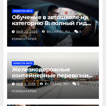
НОВОСТИ АВТО
Обучение в автошколе на
категорию В: полный гид
для будущих водителей
МАЙ 21, 2026
BILCARGO_RU
0
КОММЕНТАРИИ
НОВОСТИ АВТО
Железнодорожные
контейнерные перевозки
из Китая в Россию:
МАЙ 6, 2026
BILCARGO_RU
0
маршруты, сроки и
требования
КОММЕНТАРИИ