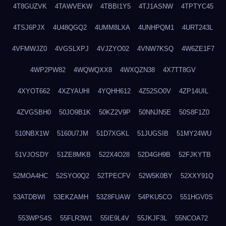
4T8GUZVK
4TAWVEKW
4TBBI1Y5
4TJ1ASNW
4TPTYC45
4TSJ6PJX
4U48QGQ2
4UMM8LXA
4UNHPQM1
4URT243L
4VFMWJZ0
4VGSLXPJ
4VJZYO02
4VNW7KSQ
4W6ZE1F7
4WP2PW82
4WQWQXX8
4WXQZN38
4X7TT8GV
4XYOT662
4XZYAUHI
4YQHH612
4Z52SO0V
4ZP14UIL
4ZVGSBH0
50JO9B1K
50KZ2V9P
50NNJN5E
50S8F1Z0
510NBX1W
5160U7JM
51D7XGKL
51JUGSIB
51MY24WU
51VJOSDY
51ZE8MKB
522X4O28
52D4GH9B
52FJKYTB
52MOA4HC
52SYO0Q2
52TPECFV
52W5K0BY
52XXY91Q
53ATDBWI
53EKZAMH
53Z8FUAW
54PKU5CO
551HGV0S
553WPS4S
55FLR3W1
55IE9L4V
55JKJF3L
55NCOA72