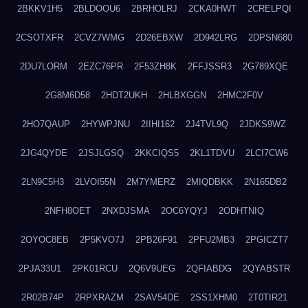
2BKKV1H5
2BLDOOU6
2BRHOLRJ
2CKA0HWT
2CRELPQI
2CSOTXFR
2CVZ7WMG
2D26EBXW
2D942LRG
2DPSN680
2DU7LORM
2EZC76PR
2F53ZH8K
2FFJSSR3
2G789XQE
2G8M6D58
2HDT2UKH
2HLBXGGN
2HMC2F0V
2HO7QAUP
2HYWPJNU
2IIHI162
2J4TVL9Q
2JDKS9WZ
2JG4QYDE
2JSJLGSQ
2KKCIQS5
2KL1TDVU
2LCI7CW6
2LN9C5H3
2LVOI55N
2M7YMERZ
2MIQDBKK
2N165DB2
2NFH8OET
2NXDJSMA
2OC6YQYJ
2ODHTNIQ
2OYOC8EB
2P5KVO7J
2PB26F91
2PFU2MB3
2PGICZT7
2PJA33U1
2PK01RCU
2Q6V9UEG
2QFIABDG
2QYABSTR
2R02B74P
2RPXRAZM
2SAV54DE
2SS1XHM0
2T0TIR21