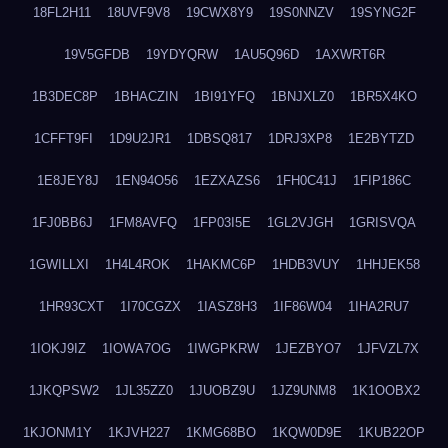
18FL2H11
18UVF9V8
19CWX8Y9
19S0NNZV
19SYNG2F
19V5GFDB
19YDYQRW
1AU5Q96D
1AXWRT6R
1B3DEC8P
1BHACZIN
1BI91YFQ
1BNJXLZ0
1BR5X4KO
1CFFT9FI
1D9U2JR1
1DBSQ817
1DRJ3XP8
1E2BYTZD
1E8JEY8J
1EN94O56
1EZXAZS6
1FH0C41J
1FIP186C
1FJ0BB6J
1FM8AVFQ
1FP03I5E
1GL2VJGH
1GRISVQA
1GWILLXI
1H4L4ROK
1HAKMC6P
1HDB3VUY
1HHJEK58
1HR93CXT
1I70CGZX
1IASZ8H3
1IF86W04
1IHA2RU7
1IOKJ9IZ
1IOWA7OG
1IWGPKRW
1JEZBYO7
1JFVZL7X
1JKQPSW2
1JL35ZZ0
1JUOBZ9U
1JZ9UNM8
1K1OOBX2
1KJONM1Y
1KJVH227
1KMG68BO
1KQW0D9E
1KUB22OP