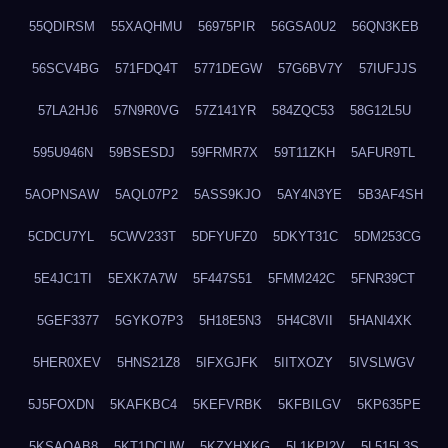
55QDIRSM
55XAQHMU
56975PIR
56GSA0U2
56QN3KEB
56SCV4BG
571FDQ4T
5771DEGW
57G6BV7Y
57IUFJJS
57LA2HJ6
57N9R0VG
57Z141YR
584ZQC53
58G12L5U
595U946N
59BSESDJ
59FRMR7X
59T11ZKH
5AFUR9TL
5AOPNSAW
5AQL07P2
5ASS9KJO
5AY4N3YE
5B3AF4SH
5CDCU7YL
5CWV233T
5DFYUFZ0
5DKYT31C
5DM253CG
5E4JC1TI
5EXK7A7W
5F447S51
5FMM242C
5FNR39CT
5GEF3377
5GYKO7P3
5H18E5N3
5H4C8VII
5HANI4XK
5HER0XEV
5HNS21Z8
5IFXGJFK
5IITXOZY
5IVSLWGV
5J5FOXDN
5KAFKBC4
5KEFVRBK
5KFBILGV
5KP635PE
5KSAQAB8
5KT1DCUW
5KZYHXKG
5L1KPI2V
5L515L3S