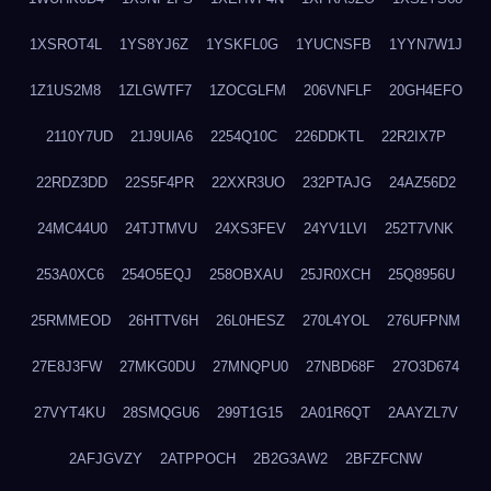
1XSROT4L
1YS8YJ6Z
1YSKFL0G
1YUCNSFB
1YYN7W1J
1Z1US2M8
1ZLGWTF7
1ZOCGLFM
206VNFLF
20GH4EFO
2110Y7UD
21J9UIA6
2254Q10C
226DDKTL
22R2IX7P
22RDZ3DD
22S5F4PR
22XXR3UO
232PTAJG
24AZ56D2
24MC44U0
24TJTMVU
24XS3FEV
24YV1LVI
252T7VNK
253A0XC6
254O5EQJ
258OBXAU
25JR0XCH
25Q8956U
25RMMEOD
26HTTV6H
26L0HESZ
270L4YOL
276UFPNM
27E8J3FW
27MKG0DU
27MNQPU0
27NBD68F
27O3D674
27VYT4KU
28SMQGU6
299T1G15
2A01R6QT
2AAYZL7V
2AFJGVZY
2ATPPOCH
2B2G3AW2
2BFZFCNW