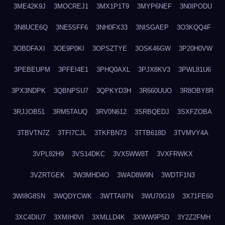
3ME42K9J
3MOCREJ1
3MX1P1T9
3MYP6NEF
3N0IPODU
3N8UCE6Q
3NE5SFF6
3NH0FX33
3NISGAEP
3O3KQQ4F
3OBDFAXI
3OE9P0KI
3OPSZTYE
3OSK46GW
3P20H0VW
3PEBEUPM
3PFEI4E1
3PHQ0AXL
3PJX8KV3
3PWL81U6
3PX3NDPK
3QBNPSU7
3QPKYD3H
3R660UUO
3R8OBY8R
3RJJOB51
3RM5TAUQ
3RV0N612
3SRBQEDJ
3SXFZOBA
3TBVTN7Z
3TFI7CJL
3TKFBN73
3TTB618D
3TVMVY4A
3VPL82H9
3VS14DKC
3VX5WW8T
3VXFRWKX
3VZRTGEK
3W3MHD4O
3WAD8W9N
3WDTF1N3
3WI8G8SN
3WQDYCWK
3WTTA97N
3WU70G19
3X71FE60
3XC4DIU7
3XMIH0VI
3XMLLD4K
3XWW9P5D
3Y2Z2FMH