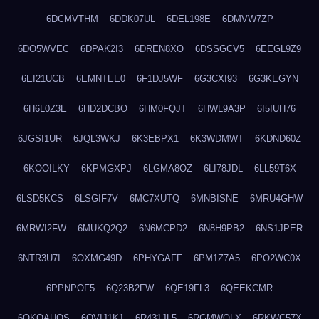
6DCMVTHM
6DDK07UL
6DEL198E
6DMVW7ZP
6DO5WVEC
6DPAK2I3
6DREN8XO
6DSSGCV5
6EEGL9Z9
6EI21UCB
6EMNTEE0
6F1DJ5WF
6G3CXI93
6G3KEGYN
6H6L0Z3E
6HD2DCBO
6HM0FQJT
6HWL9A3P
6I5IUH76
6JGSI1UR
6JQL3WKJ
6K3EBPX1
6K3WDMWT
6KDND60Z
6KOOILKY
6KPMGXPJ
6LGMA8OZ
6LI78JDL
6LL59T6X
6LSD5KCS
6LSGIF7V
6MC7XUTQ
6MNBISNE
6MRU4GHW
6MRWI2FW
6MUKQ2Q2
6N6MCPD2
6N8H9PB2
6NS1JPER
6NTR3U7I
6OXMG49D
6PHYGAFF
6PM1Z7A5
6PO2WC0X
6PPNPOF5
6Q23B2FW
6QE19FL3
6QEEKCMR
6QKOAUOS
6QVIJ1K1
6R431JL5
6RGMWOLX
6RKWC57X