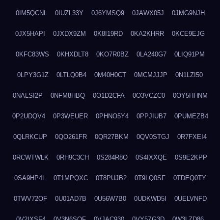
0IM5QCNL
0IUZL33Y
0J6YMSQ9
0JAWX05J
0JMG9NJH
0JX5HAPI
0JXDX9ZM
0K8I19RD
0KA2KHRR
0KCE9EJG
0KFC83WS
0KHXDLT8
0KO7R0BZ
0LA240G7
0LIQ91PM
0LPY3G1Z
0LTLQ0B4
0M40H0CT
0MCMJJJP
0N1LZI50
0NALSI2P
0NFM8HBQ
0O1D2CFA
0O3VCZC0
0OY5HHNM
0P2UDQV4
0P3WEUER
0PHNO5Y4
0PPJIUB7
0PUMEZB4
0QLRKCUP
0QO261FR
0QR27BKM
0QV0STGJ
0R7FXEI4
0RCWTWLK
0RH9C3CH
0S284R8O
0S4IXXQE
0S9E2KPP
0SA9HP4L
0T1MPQXC
0T8PUJB2
0T9LQ0SF
0TDEQ0TY
0TWV72OF
0U01AD7B
0U56W7B0
0UDKWD5I
0UELVNFD
0V2IXSF4
0V3N6SQF
0VJAC930
0VY5ZG3D
0W3LZD86