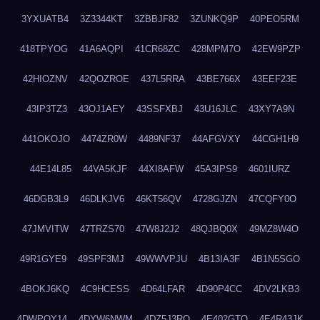
3YXUATB4
3Z3344KT
3ZBBJF82
3ZUNKQ9P
40PEO5RM
418TPYOG
41A6AQPI
41CR68ZC
428MPM7O
42EW9PZP
42HIOZNV
42QOZROE
437L5RRA
43BE766X
43EEF23E
43IP3TZ3
43OJ1AEY
43SSFXBJ
43U16JLC
43XY7A9N
441OKOJO
4474ZR0W
4489NF37
44AFGVXY
44CGH1H9
44E14L85
44VA5KJF
44XI8AFW
45A3IPS9
4601IURZ
46DGB3L9
46DLKJV6
46KT56QV
4728GJZN
47CQFY0O
47JMVITW
47TRZS70
47W8J2J2
48QJBQ0X
49MZ8W4O
49R1GYE9
49SPF3MJ
49WWVPJU
4B13IA3F
4B1N5SGO
4BOKJ6KQ
4C9HCESS
4D64LFAR
4D90P4CC
4DV2LKB3
4DWPQY14
4DYW6NWM
4DZ5J3RQ
4E402GTO
4E4R43JK