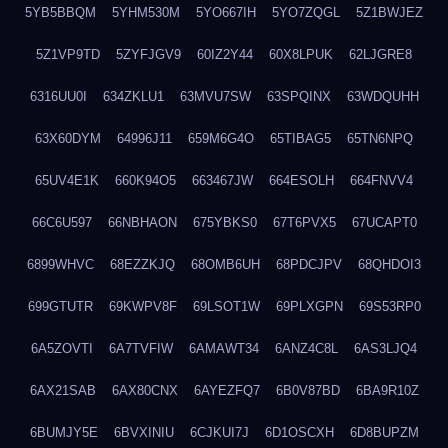
5YB5BBQM
5YHM530M
5YO667IH
5YO7ZQGL
5Z1BWJEZ
5Z1VP9TD
5ZYFJGV9
60IZ2Y44
60X8LPUK
62LJGRE8
6316UU0I
634ZKLU1
63MVU7SW
63SPQINX
63WDQUHH
63X60DYM
64996J11
659M6G4O
65TIBAG5
65TN6NPQ
65UV4E1K
660K94O5
663467JW
664ESOLH
664FNVV4
66C6U597
66NBHAON
675YBKS0
67T6PVX5
67UCAPT0
6899WHVC
68EZZKJQ
68OMB6UH
68PDCJPV
68QHDOI3
699GTUTR
69KWPV8F
69LSOT1W
69PLXGPN
69S53RP0
6A5ZOVTI
6A7TVFIW
6AMAWT34
6ANZ4C8L
6AS3LJQ4
6AX21SAB
6AX80CNX
6AYEZFQ7
6B0V87BD
6BA9R10Z
6BUMJY5E
6BVXINIU
6CJKUI7J
6D1OSCXH
6D8BUPZM