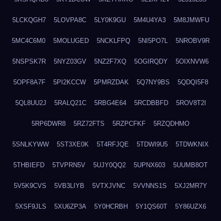
5LCKQGH7
5LOVPA8C
5LY0K9GU
5M4U4YA3
5M8JMWFU
5MC4C6M0
5MOLUGED
5NCKLFPQ
5NI5PO7L
5NROBV9R
5NSPSK7R
5NYZ03GV
5NZ2F7XQ
5OGIRQDY
5OIXNVW6
5OPF8A7F
5PI2KCCW
5PMRZDAK
5Q7NY9BS
5QDQI5F8
5QL8UU2J
5RALQ21C
5RBG4E64
5RCDBBFD
5ROV8T2I
5RP6DWR8
5RZ72FTS
5RZPCFKF
5RZQDHMO
5SNLKYWW
5ST3XE0K
5T4RFJQE
5TDWI9U5
5TDWKNIX
5THBIEFD
5TVPRN5V
5UJY0QQ2
5UPNX603
5UUMB8OT
5V5K9CVS
5VB3LIYB
5VTXJVNC
5VVNNS1S
5XJ2MR7Y
5XSF9JLS
5XU6ZP3A
5Y0HCRBH
5Y1QS60T
5Y86UZX6