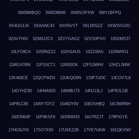
0W58MBQO
0W5D86N5
0W8SOPXW
0WY1BFPQ
0X4GG1J6
0XAANC43
0XI05VVT
0XLR0SZZ
0XW3VGXD
0ZAVTHSI
0ZM4J2CX
0ZVYGAG2
0ZXS0PVO
105XMS37
10LFO9CA
10SRNZZ2
10ZH1AUS
10ZZI8A5
1103WHO1
11MGVORK
11P2UCTJ
126I93O6
12FS3WHV
12HZ1JWW
12K469CE
12QCPWZN
12UKQO0N
133P7UOC
13COV7L8
14GYHZ3D
14H4A825
14M9BJ75
14NJ13LJ
14PRJLGB
14PRLC85
14WY7OYZ
1546DY9V
15B2SHBQ
15C9WR6H
160ON64P
16P9KSF6
16SBWI43
16U7RZJT
179PIGYE
17HG5UY8
17SO7X9S
17UXEZ2B
17VE7UAW
181QKVNV