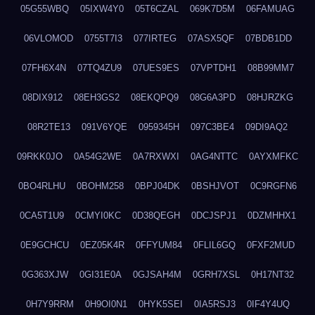
05G55WBQ
05IXW4Y0
05T6CZAL
069K7D5M
06FAMUAG
06VLOMOD
0755T7I3
077IRTEG
07ASX5QF
07BDB1DD
07FH6X4N
07TQ4ZU9
07UES9ES
07VPTDH1
08B99MM7
08DIX912
08EH3GS2
08EKQPQ9
08G6A3PD
08HJRZKG
08R2TE13
091V6YQE
0959345H
097C3BE4
09DI9AQ2
09RKK0JO
0A54G2WE
0A7RXWXI
0AG4NTTC
0AYXMFKC
0BO4RLHU
0BOHM258
0BPJ04DK
0BSHJVOT
0C9RGFN6
0CA5T1U9
0CMYI0KC
0D38QEGH
0DCJSPJ1
0DZMHHX1
0E9GCHCU
0EZ05K4R
0FFYUM84
0FLIL6GQ
0FXF2MUD
0G363XJW
0GI31E0A
0GJSAH4M
0GRH7XSL
0H17NT32
0H7Y9RRM
0H9OI0N1
0HYK5SEI
0IA5RSJ3
0IF4Y4UQ