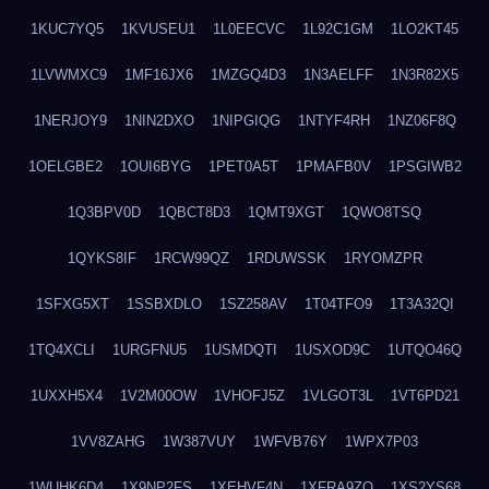
1KUC7YQ5
1KVUSEU1
1L0EECVC
1L92C1GM
1LO2KT45
1LVWMXC9
1MF16JX6
1MZGQ4D3
1N3AELFF
1N3R82X5
1NERJOY9
1NIN2DXO
1NIPGIQG
1NTYF4RH
1NZ06F8Q
1OELGBE2
1OUI6BYG
1PET0A5T
1PMAFB0V
1PSGIWB2
1Q3BPV0D
1QBCT8D3
1QMT9XGT
1QWO8TSQ
1QYKS8IF
1RCW99QZ
1RDUWSSK
1RYOMZPR
1SFXG5XT
1SSBXDLO
1SZ258AV
1T04TFO9
1T3A32QI
1TQ4XCLI
1URGFNU5
1USMDQTI
1USXOD9C
1UTQO46Q
1UXXH5X4
1V2M00OW
1VHOFJ5Z
1VLGOT3L
1VT6PD21
1VV8ZAHG
1W387VUY
1WFVB76Y
1WPX7P03
1WUHK6D4
1X9NP2FS
1XEHVF4N
1XFRA9ZO
1XS2YS68